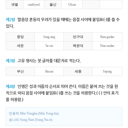
샛별
saetbyeol
울산
Ulsan
제2항
발음상 혼동의 우려가 있을 때에는 음절 사이에 붙임표(-)를 쓸 수
있다.
중앙
Jung-ang
반구대
Ban-gudae
세운
Se-un
해운대
Hae-undae
제3항
고유 명사는 첫 글자를 대문자로 적는다.
부산
Busan
세종
Sejong
제4항
인명은 성과 이름의 순서로 띄어 쓴다. 이름은 붙여 쓰는 것을 원
칙으로 하되 음절 사이에 붙임표(-)를 쓰는 것을 허용한다.( ( ) 안의 표기
를 허용함.)
민용하 Min Yongha (Min Yong-ha)
송나리 Song Nari (Song Na-ri)