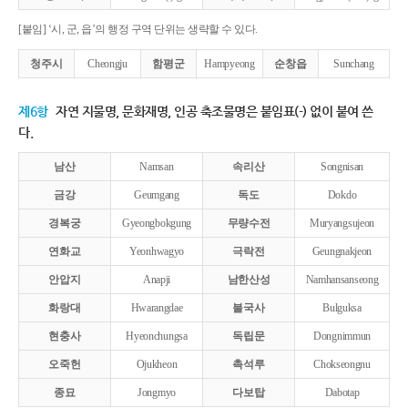
[붙임] ‘시, 군, 읍’의 행정 구역 단위는 생략할 수 있다.
청주시
Cheongju
함평군
Hampyeong
순창읍
Sunchang
제6항
자연 지물명, 문화재명, 인공 축조물명은 붙임표(-) 없이 붙여 쓴
다.
남산
Namsan
속리산
Songnisan
금강
Geumgang
독도
Dokdo
경복궁
Gyeongbokgung
무량수전
Muryangsujeon
연화교
Yeonhwagyo
극락전
Geungnakjeon
안압지
Anapji
남한산성
Namhansanseong
화랑대
Hwarangdae
불국사
Bulguksa
현충사
Hyeonchungsa
독립문
Dongnimmun
오죽헌
Ojukheon
촉석루
Chokseongnu
종묘
Jongmyo
다보탑
Dabotap