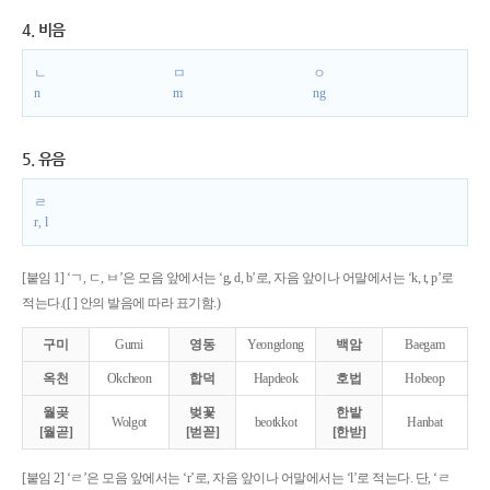
4. 비음
ㄴ
ㅁ
ㅇ
n
m
ng
5. 유음
ㄹ
r, l
[붙임 1] ‘ㄱ, ㄷ, ㅂ’은 모음 앞에서는 ‘g, d, b’로, 자음 앞이나 어말에서는 ‘k, t, p’로
적는다.([ ] 안의 발음에 따라 표기함.)
구미
Gumi
영동
Yeongdong
백암
Baegam
옥천
Okcheon
합덕
Hapdeok
호법
Hobeop
월곶
벚꽃
한밭
Wolgot
beotkkot
Hanbat
[월곧]
[벋꼳]
[한받]
[붙임 2] ‘ㄹ’은 모음 앞에서는 ‘r’로, 자음 앞이나 어말에서는 ‘l’로 적는다. 단, ‘ㄹ