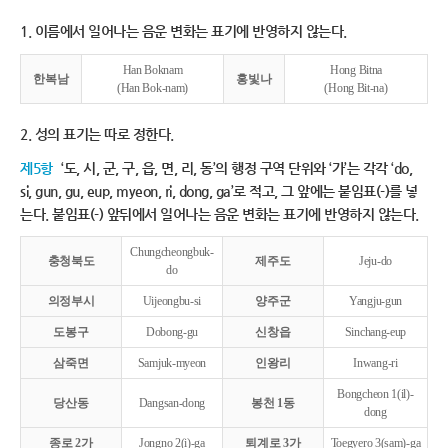
1. 이름에서 일어나는 음운 변화는 표기에 반영하지 않는다.
Han Boknam
Hong Bitna
한복남
홍빛나
(Han Bok-nam)
(Hong Bit-na)
2. 성의 표기는 따로 정한다.
제5항
‘도, 시, 군, 구, 읍, 면, 리, 동’의 행정 구역 단위와 ‘가’는 각각 ‘do,
si, gun, gu, eup, myeon, ri, dong, ga’로 적고, 그 앞에는 붙임표(-)를 넣
는다. 붙임표(-) 앞뒤에서 일어나는 음운 변화는 표기에 반영하지 않는다.
Chungcheongbuk-
충청북도
제주도
Jeju-do
do
의정부시
Uijeongbu-si
양주군
Yangju-gun
도봉구
Dobong-gu
신창읍
Sinchang-eup
삼죽면
Samjuk-myeon
인왕리
Inwang-ri
Bongcheon 1(il)-
당산동
Dangsan-dong
봉천 1동
dong
종로 2가
Jongno 2(i)-ga
퇴계로 3가
Toegyero 3(sam)-ga