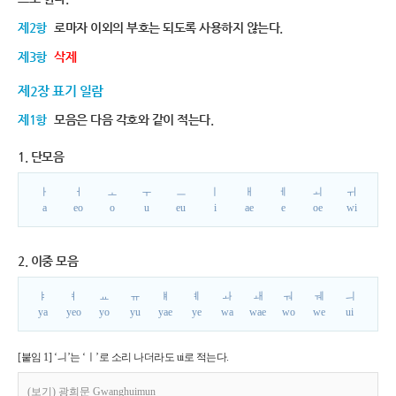
제2항
로마자 이외의 부호는 되도록 사용하지 않는다.
제3항
삭제
제2장 표기 일람
제1항
모음은 다음 각호와 같이 적는다.
1. 단모음
ㅏ
ㅓ
ㅗ
ㅜ
ㅡ
ㅣ
ㅐ
ㅔ
ㅚ
ㅟ
a
eo
o
u
eu
i
ae
e
oe
wi
2. 이중 모음
ㅑ
ㅕ
ㅛ
ㅠ
ㅒ
ㅖ
ㅘ
ㅙ
ㅝ
ㅞ
ㅢ
ya
yeo
yo
yu
yae
ye
wa
wae
wo
we
ui
[붙임 1] ‘ㅢ’는 ‘ㅣ’로 소리 나더라도 ui로 적는다.
(보기) 광희문 Gwanghuimun