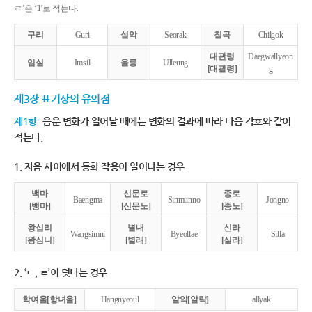
ㄹ’은 ‘ll’로 적는다.
구리
Guri
설악
Seorak
칠곡
Chilgok
대관령
Daegwallyeon
임실
Imsil
울릉
Ulleung
[대괄령]
g
제3장 표기상의 유의점
제1항
음운 변화가 일어날 때에는 변화의 결과에 따라 다음 각호와 같이
적는다.
1. 자음 사이에서 동화 작용이 일어나는 경우
백마
신문로
종로
Baengma
Sinmunno
Jongno
[뱅마]
[신문노]
[종노]
왕십리
별내
신라
Wangsimni
Byeollae
Silla
[왕심니]
[별래]
[실라]
2. ‘ㄴ, ㄹ’이 덧나는 경우
학여울[항녀울]
Hangnyeoul
알약[알략]
allyak