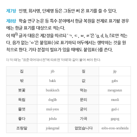
제7항
인명, 회사명, 단체명 등은 그동안 써 온 표기를 쓸 수 있다.
제8항
학술 연구 논문 등 특수 분야에서 한글 복원을 전제로 표기할 경우
에는 한글 표기를 대상으로 적는다.
1)
이 때
글자 대응은 제2장을 따르되 ‘ㄱ, ㄷ, ㅂ, ㄹ’은 ‘g, d, b, l’로만 적는
다. 음가 없는 ‘ㅇ’은 붙임표(-)로 표기하되 어두에서는 생략하는 것을 원
칙으로 한다. 기타 분절의 필요가 있을 때에도 붙임표(-)를 쓴다.
1) '이 때'는 "표준국어대사전"에 따르면 '이때'와 같이 붙여 써야 한다.
집
jib
짚
jip
밖
bakk
값
gabs
붓꽃
buskkoch
먹는
meogneun
독립
doglib
문리
munli
물엿
mul-yeos
굳이
gud-i
좋다
johda
가곡
gagog
조랑말
jolangmal
없었습니다
eobs-eoss-seubnida