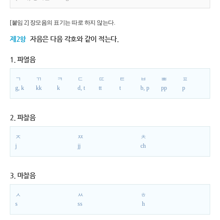
[붙임 2] 장모음의 표기는 따로 하지 않는다.
제2항
자음은 다음 각호와 같이 적는다.
1. 파열음
ㄱ
ㄲ
ㅋ
ㄷ
ㄸ
ㅌ
ㅂ
ㅃ
ㅍ
g, k
kk
k
d, t
tt
t
b, p
pp
p
2. 파찰음
ㅈ
ㅉ
ㅊ
j
jj
ch
3. 마찰음
ㅅ
ㅆ
ㅎ
s
ss
h