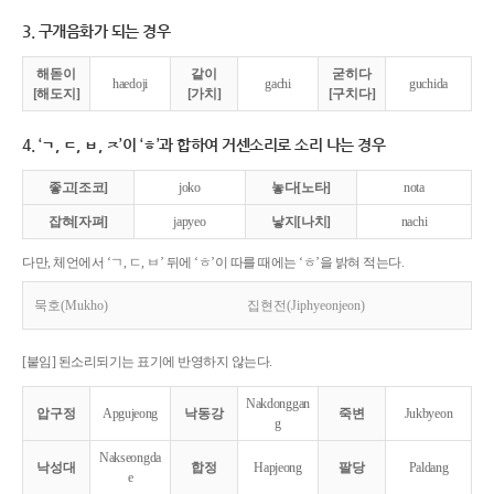
3. 구개음화가 되는 경우
해돋이
같이
굳히다
haedoji
gachi
guchida
[해도지]
[가치]
[구치다]
4. ‘ㄱ, ㄷ, ㅂ, ㅈ’이 ‘ㅎ’과 합하여 거센소리로 소리 나는 경우
좋고[조코]
joko
놓다[노타]
nota
잡혀[자펴]
japyeo
낳지[나치]
nachi
다만, 체언에서 ‘ㄱ, ㄷ, ㅂ’ 뒤에 ‘ㅎ’이 따를 때에는 ‘ㅎ’을 밝혀 적는다.
묵호(Mukho)
집현전(Jiphyeonjeon)
[붙임] 된소리되기는 표기에 반영하지 않는다.
Nakdonggan
압구정
Apgujeong
낙동강
죽변
Jukbyeon
g
Nakseongda
낙성대
합정
Hapjeong
팔당
Paldang
e