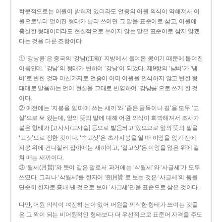
학문적으로는 어원이 밝혀져 있더라도 언중의 어원 의식이 약해져서 어
원으로부터 멀어진 형태가 널리 쓰이면 그 말을 표준어로 삼고, 어원에
충실한 형태이더라도 현실적으로 쓰이지 않는 말은 표준어로 삼지 않겠
다는 것을 다룬 조항이다.
① ‘강낭콩’은 중국의 ‘강남(江南)’ 지방에서 들여온 콩이기 때문에 붙여진
이름인데, ‘강남’의 형태가 변하여 ‘강낭’이 되었다. 제9항의 ‘남비’가 ‘냄
비’로 변한 것과 마찬가지로 언중이 이미 어원을 인식하지 않고 변한 형
태대로 발음하는 언어 현실을 그대로 반영하여 ‘강낭콩’으로 쓰게 한 것
이다.
② 예전에는 ‘지붕을 일 때에 쓰는 새끼’와 ‘좁은 골목이나 길’을 모두 ‘고
샅’으로 써 왔는데, 앞의 뜻의 말에 대해 어원 의식이 희박해져서 조사가
붙은 형태가 [고사시/고사슬] 등으로 발음되고 있으므로 앞의 뜻의 말을
‘고삿’으로 정한 것이다. ‘속고삿’은 초가지붕을 일 때 이엉을 얹기 전에
지붕 위에 건너질러 잡아매는 새끼이고, ‘겉고삿’은 이엉을 얹은 위에 걸
쳐 매는 새끼이다.
③ ‘월세(月貰)’와 뜻이 같은 말로서 과거에는 ‘삭월세’와 ‘사글세’가 모두
쓰였다. 그러나 ‘삭월세’를 한자어 ‘朔月貰’로 보는 것은 ‘사글세’의 음을
단순히 한자로 흉내 낸 것으로 보아 ‘사글세’만을 표준으로 삼은 것이다.
다만, 어원 의식이 여전히 남아 있어 어원을 의식한 형태가 쓰이는 것들
은 그 짝이 되는 비어원적인 형태보다 더 우선적으로 표준어 자격을 주도