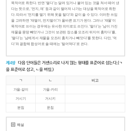
목적어로 취한다. 반면 ‘떨다’는 달려 있거나 붙어 있는 것을 쳐서 떼어 낸
다는 뜻으로, ‘먼지, 재’ 등과 같이 떨어져 나가는 대상을 목적어로 취한
다. 따라서 ‘먼지를 떨기 위해 옷을 털다’와 같이 쓸 수 있다. 이러한 쓰임
을 고려하면 ‘재떨이, 먼지떨이’가 올바른 표기가 된다. 그러나 ‘재물’이
목적어로 쓰이는 경우에는 유사한 의미로도 쓰인다. ‘털다’는 ‘남이 가진
재물을 몽땅 빼앗거나 그것이 보관된 장소를 모조리 뒤지어 훔치다’를,
‘떨다’는 ‘남에게서 재물을 모조리 훔치거나 빼앗다’를 뜻한다. 다만, ‘먹
다’와 결합해 합성어로 쓸 때에는 ‘털어먹다’로 쓴다.
제4항
다음 단어들은 거센소리로 나지 않는 형태를 표준어로 삼는다.(ㄱ
을 표준어로 삼고, ㄴ을 버림.)
ㄱ
ㄴ
비고
가을-갈이
가을-카리
거시기
거시키
분침
푼침
해설