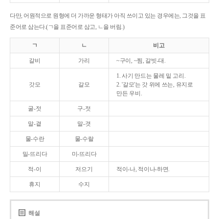
다만, 어원적으로 원형에 더 가까운 형태가 아직 쓰이고 있는 경우에는, 그것을 표
준어로 삼는다.(ㄱ을 표준어로 삼고, ㄴ을 버림.)
ㄱ
ㄴ
비고
갈비
가리
~구이, ~찜, 갈빗-대.
1. 사기 만드는 물레 밑 고리.
갓모
갈모
2. '갈모'는 갓 위에 쓰는, 유지로
만든 우비.
굴-젓
구-젓
말-곁
말-겻
물-수란
물-수랄
밀-뜨리다
미-뜨리다
적-이
저으기
적이-나, 적이나-하면.
휴지
수지
해설