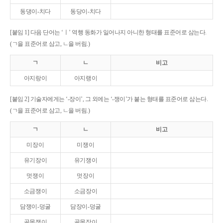
동댕이-치다
동당이-치다
[붙임 1] 다음 단어는 ‘ㅣ’ 역행 동화가 일어나지 아니한 형태를 표준어로 삼는다.
(ㄱ을 표준어로 삼고, ㄴ을 버림.)
ㄱ
ㄴ
비고
아지랑이
아지랭이
[붙임 2] 기술자에게는 ‘-장이’, 그 외에는 ‘-쟁이’가 붙는 형태를 표준어로 삼는다.
(ㄱ을 표준어로 삼고, ㄴ을 버림.)
ㄱ
ㄴ
비고
미장이
미쟁이
유기장이
유기쟁이
멋쟁이
멋장이
소금쟁이
소금장이
담쟁이-덩굴
담장이-덩굴
골목쟁이
골목장이