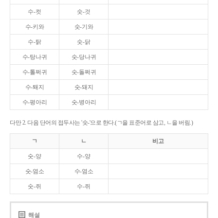
수-컷
숫-것
수-키와
숫-기와
수-탉
숫-닭
수-탕나귀
숫-당나귀
수-톨쩌귀
숫-돌쩌귀
수-퇘지
숫-돼지
수-평아리
숫-병아리
다만 2. 다음 단어의 접두사는 '숫-'으로 한다.(ㄱ을 표준어로 삼고, ㄴ을 버림.)
ㄱ
ㄴ
비고
숫-양
수-양
숫-염소
수-염소
숫-쥐
수-쥐
해설