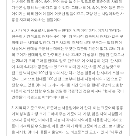
는 사람이라도 비어, 속어, 은어 등을 쓸 수는 있으므로 표준어의 사회적
기준은 상당히 느슨하다고 할 수 있다. 그러나 비어, 속어, 은어 등은 표준
어이기는 하되 언어 예절에 어긋난 말들이므로, 교양 있는 사람이라면 사
용을 자제하여야 하는 말들이다.
2. 시대적 기준으로서, 표준어는 현대의 언어여야 한다. 여기서 ‘현대’는
단순히 시간적으로 현재란 뜻이 아니라 역사적 흐름에서 현재와 같은 구
획에 있는 시대를 말한다. 다른 사회적, 경제적 시대 구분과는 달리 언어
사용에서 현대를 구분하는 데에는 뚜렷한 객관적 기준이 없다. 20세기 초
의 구어가 현대의 말로 간주되곤 하나, 21세기가 상당히 진행된 현재로서
는 20세기 초의 구어를 현대의 말로 간주하기에 어려움이 있다. 한 시대
에 최대 4세대가 공존할 수 있으므로 세대 간 시간 차를 30년 남짓으로
잡으면 넉넉잡아 100년 정도의 시간 차가 있는 말들이 한 시대에 쓰일 수
있다. 그러므로 현대를 100년 전으로부터 현재 시점까지의 기간으로 규
정할 수도 있을 것이다. 그러나 이러한 시간 인식은 ‘현대’ 개념의 모호함
때문에 편의상 행할 수 있는 것일 뿐 객관적인 것은 아니다. ‘현대’는 국어
언중들의 직관으로 이해하여야 한다.
3. 지역적 기준으로서, 표준어는 서울말이어야 한다. 이는 표준어의 공용
어적 성격을 가장 크게 드러내 주는 기준이다. 가령, 많은 지역 사람들이
모여서 공식적인 이야기를 나눌 때 각자의 지역어를 사용한다면 의사소
통이 어려워질 수 있는데, 이를 방지하기 위해 표준어의 조건으로 서울말
을 제시한 것이다. 물론 서울말이라도 비표준적인 요소가 있다. “나두 간