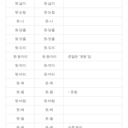
윗-넓이
웃-넓이
윗-눈썹
웃-눈썹
윗-니
웃-니
윗-당줄
웃-당줄
윗-덧줄
웃-덧줄
윗-도리
웃-도리
윗-동아리
웃-동아리
준말은 ‘윗동’임.
윗-막이
웃-막이
윗-머리
웃-머리
윗-목
웃-목
윗-몸
웃-몸
~ 운동.
윗-바람
웃-바람
윗-배
웃-배
윗-벌
웃-벌
윗-변
웃-변
수학 용어.