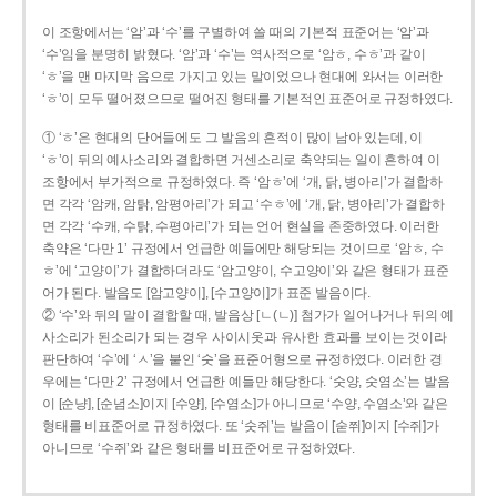
이 조항에서는 ‘암’과 ‘수’를 구별하여 쓸 때의 기본적 표준어는 ‘암’과
‘수’임을 분명히 밝혔다. ‘암’과 ‘수’는 역사적으로 ‘암ㅎ, 수ㅎ’과 같이
‘ㅎ’을 맨 마지막 음으로 가지고 있는 말이었으나 현대에 와서는 이러한
‘ㅎ’이 모두 떨어졌으므로 떨어진 형태를 기본적인 표준어로 규정하였다.
① ‘ㅎ’은 현대의 단어들에도 그 발음의 흔적이 많이 남아 있는데, 이
‘ㅎ’이 뒤의 예사소리와 결합하면 거센소리로 축약되는 일이 흔하여 이
조항에서 부가적으로 규정하였다. 즉 ‘암ㅎ’에 ‘개, 닭, 병아리’가 결합하
면 각각 ‘암캐, 암탉, 암평아리’가 되고 ‘수ㅎ’에 ‘개, 닭, 병아리’가 결합하
면 각각 ‘수캐, 수탉, 수평아리’가 되는 언어 현실을 존중하였다. 이러한
축약은 ‘다만 1’ 규정에서 언급한 예들에만 해당되는 것이므로 ‘암ㅎ, 수
ㅎ’에 ‘고양이’가 결합하더라도 ‘암고양이, 수고양이’와 같은 형태가 표준
어가 된다. 발음도 [암고양이], [수고양이]가 표준 발음이다.
② ‘수’와 뒤의 말이 결합할 때, 발음상 [ㄴ(ㄴ)] 첨가가 일어나거나 뒤의 예
사소리가 된소리가 되는 경우 사이시옷과 유사한 효과를 보이는 것이라
판단하여 ‘수’에 ‘ㅅ’을 붙인 ‘숫’을 표준어형으로 규정하였다. 이러한 경
우에는 ‘다만 2’ 규정에서 언급한 예들만 해당한다. ‘숫양, 숫염소’는 발음
이 [순냥], [순념소]이지 [수양], [수염소]가 아니므로 ‘수양, 수염소’와 같은
형태를 비표준어로 규정하였다. 또 ‘숫쥐’는 발음이 [숟쮜]이지 [수쥐]가
아니므로 ‘수쥐’와 같은 형태를 비표준어로 규정하였다.