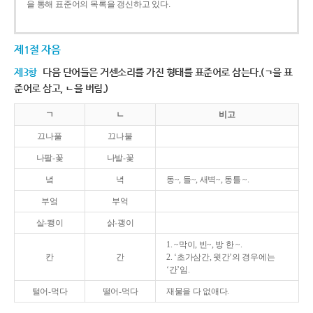
을 통해 표준어의 목록을 갱신하고 있다.
제1절 자음
제3항
다음 단어들은 거센소리를 가진 형태를 표준어로 삼는다.(ㄱ을 표
준어로 삼고, ㄴ을 버림.)
ㄱ
ㄴ
비고
끄나풀
끄나불
나팔-꽃
나발-꽃
녘
녁
동~, 들~, 새벽~, 동틀 ~.
부엌
부억
살-쾡이
삵-괭이
1. ~막이, 빈~, 방 한 ~.
칸
간
2. ‘초가삼간, 윗간’의 경우에는
‘간’임.
털어-먹다
떨어-먹다
재물을 다 없애다.