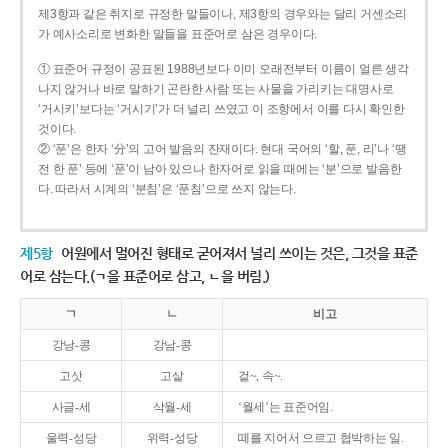
제3항과 같은 취지로 규정한 말들이나, 제3항의 경우와는 달리 거센소리
가 예사소리로 변화한 말들을 표준어로 삼은 경우이다.
① 표준어 규정이 공표된 1988년보다 이미 오래전부터 이름이 얼른 생각
나지 않거나 바로 말하기 곤란한 사람 또는 사물을 가리키는 대명사로
‘거시키’보다는 ‘거시기’가 더 널리 쓰였고 이 조항에서 이를 다시 확인한
것이다.
② ‘푼’은 한자 ‘分’의 고어 발음의 잔재이다. 현대 국어의 ‘할, 푼, 리’나 ‘땡
전 한 푼’ 등에 ‘푼’이 남아 있으나 한자어로 읽을 때에는 ‘분’으로 발음한
다. 따라서 시계의 ‘분침’은 ‘푼침’으로 쓰지 않는다.
제5항
어원에서 멀어진 형태로 굳어져서 널리 쓰이는 것은, 그것을 표준
어로 삼는다.(ㄱ을 표준어로 삼고, ㄴ을 버림.)
ㄱ
ㄴ
비고
강낭-콩
강남-콩
고삿
고샅
겉~, 속~.
사글-세
삭월-세
‘월세’는 표준어임.
울력-성당
위력-성당
떼를 지어서 으르고 협박하는 일.