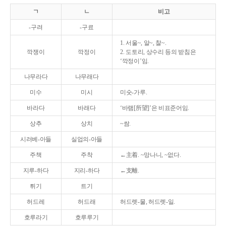
ㄱ
ㄴ
비고
-구려
-구료
1. 서울~, 알~, 찰~.
깍쟁이
깍정이
2. 도토리, 상수리 등의 받침은
‘깍정이’임.
나무라다
나무래다
미수
미시
미숫-가루.
바라다
바래다
‘바램[所望]’은 비표준어임.
상추
상치
~쌈.
시러베-아들
실업의-아들
주책
주착
←主着. ~망나니, ~없다.
지루-하다
지리-하다
←支離.
튀기
트기
허드레
허드래
허드렛-물, 허드렛-일.
호루라기
호루루기