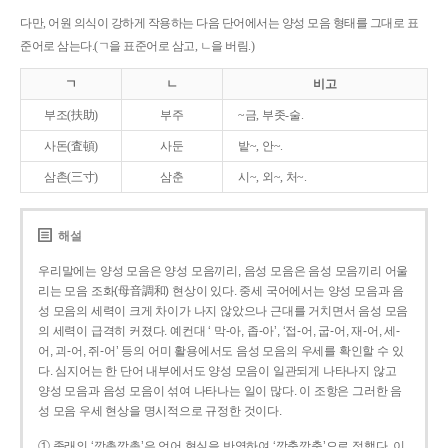
다만, 어원 의식이 강하게 작용하는 다음 단어에서는 양성 모음 형태를 그대로 표
준어로 삼는다.(ㄱ을 표준어로 삼고, ㄴ을 버림.)
ㄱ
ㄴ
비고
부조(扶助)
부주
~금, 부좃-술.
사돈(査頓)
사둔
밭~, 안~.
삼촌(三寸)
삼춘
시~, 외~, 처~.
해설
우리말에는 양성 모음은 양성 모음끼리, 음성 모음은 음성 모음끼리 어울
리는 모음 조화(母音調和) 현상이 있다. 중세 국어에서는 양성 모음과 음
성 모음의 세력이 크게 차이가 나지 않았으나 근대를 거치면서 음성 모음
의 세력이 급격히 커졌다. 예컨대 ‘ 막-아, 좁-아’, ‘접-어, 굽-어, 재-어, 세-
어, 괴-어, 쥐-어’ 등의 어미 활용에서도 음성 모음의 우세를 확인할 수 있
다. 심지어는 한 단어 내부에서도 양성 모음이 일관되게 나타나지 않고
양성 모음과 음성 모음이 섞여 나타나는 일이 많다. 이 조항은 그러한 음
성 모음 우세 현상을 명시적으로 규정한 것이다.
① 종래의 ‘깡총깡총’은 언어 현실을 반영하여 ‘깡충깡충’으로 정했다. 이