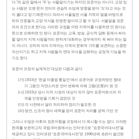
다.”와 같은 말에서 ‘두’는 서울말이기는 하지만 표준어는 아니다. 교양 있
는 사람은 오랜 문자 언어의 관습적 쓰임에 영향을 받아 ‘도’라고 쓰는 것
이 옳다고 믿기 때문이다. 따라서 서울말은 서울 지역의 말을 바탕으로
하되 언중들의 교양 의식을 반영한 말이라고 할 수 있다. 서울말을 표준
어의 조건으로 한다는 이러한 규정을 어떤 지역어를 사용하면 안 된다는
뜻으로 오해하면 안 된다. 표준어는 교육, 방송, 공식적 담화 등에서 써야
할 말이지 지역 사람들끼리 편하게 대화하는 경우에까지 꼭 써야 하는 말
이 아니다. 오히려 여러 지역어는 지역의 문화적 가치를 보존하는 소중한
자산이기도 하고 지역 사람들의 연대 의식을 강화하는 긍정적 기능을 하
기도 한다.
표준어 규정의 실제적인 대상은 다음과 같다.
(가) 1933년 ‘한글 마춤법 통일안’에서 표준어로 규정하였던 형태
가 그동안 자연스러운 언어 변화에 의해 고형(古形)이 된 것
(나) 1933년 당시 미처 사정의 대상이 되지 않아 표준어로서의 자
격을 인정받을 기회가 없었던 것
(다) 각 사전에서 달리 처리하여 정리가 필요한 것
(라) 방언, 신조어 등이 세력을 얻어 표준어 자리를 굳혀 가던 것
그러나 수많은 어휘의 표준어형을 규정에서 다 예시할 수는 없다. 이러한
한계를 보완하고자 국립국어원에서는 인터넷으로 “표준국어대사전”을
제공하고 있다. 인터넷판 “표준국어대사전”은 1999년에 초판이 발간된