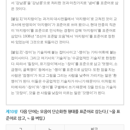
서 ‘강남콩’을 ‘강낭콩’으로 처리한 것과 마찬가지로 ‘냄비’를 표준어로 삼
은 것이다.
[붙임 1] ‘아지랑이’는 과거의 대사전들에서 ‘아지랭이’로 고쳐진 것이 교
과서에 반영되어 ‘아지랭이’가 표준어로 쓰여 왔으나, 현대 언중의 직관
이 ‘아지랑이’를 표준으로 인식하는 경향이 강해 ‘아지랑이’를 표준어로
삼았다. 1936년 “조선어 표준말 모음”에서 ‘아지랑이’를 표준어로 정한
바 있었는데 그것으로 되돌아간 것이다.
[붙임 2] ‘-장이’는 기술자에 붙는 접미사이고 ‘-쟁이’는 기타 어휘에 붙는
접미사이다. 그리고 여기서의 ‘기술자’는 ‘수공업적인 기술자’로 한정한
다. 따라서 ‘칠장이, 유기장이’에서는 ‘-장이’를 표준으로 삼고 ‘멋쟁이, 소
금쟁이, 골목쟁이’ 등에서는 ‘-쟁이’를 표준으로 삼았다. 또한 점을 치는
사람은 ‘점쟁이’가 되고 그림을 그리는 사람을 낮추어 가리키는 말은 ‘환
쟁이’가 된다. 이들은 수공업적인 기술자가 아니기 때문이다. 이처럼 의
미에 따라 ‘-장이’와 ‘-쟁이’를 구별해서 쓰기 때문에 갓을 만드는 기술자
는 ‘갓장이’, 갓을 쓴 사람을 낮잡아 이르는 말은 ‘갓쟁이’가 된다.
제10항
다음 단어는 모음이 단순화한 형태를 표준어로 삼는다.(ㄱ을 표
준어로 삼고, ㄴ을 버림.)
ㄱ
ㄴ
비고