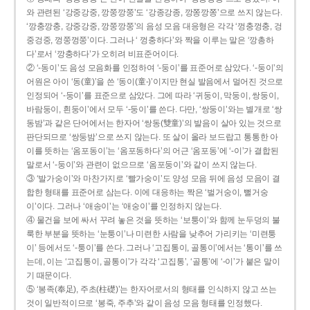
와 관련된 ‘강중강중, 깡쭝깡쭝’도 ‘강종강종, 깡쫑깡쫑’으로 쓰지 않는다.
‘깡충깡충, 강중강중, 깡쭝깡쭝’의 음성 모음 대응형은 각각 ‘껑충껑충, 겅
중겅중, 껑쭝껑쭝’이다. 그러나 ‘ 껑충하다’와 짝을 이루는 말은 ‘깡총하
다’로서 ‘깡충하다’가 오히려 비표준어이다.
② ‘-동이’도 음성 모음화를 인정하여 ‘-둥이’를 표준어로 삼았다. ‘-둥이’의
어원은 아이 ‘동(童)’을 쓴 ‘동이(童-)’이지만 현실 발음에서 멀어진 것으로
인정되어 ‘-둥이’를 표준으로 삼았다. 그에 따라 ‘귀둥이, 막둥이, 쌍둥이,
바람둥이, 흰둥이’에서 모두 ‘-둥이’를 쓴다. 다만, ‘쌍둥이’와는 별개로 ‘쌍
동밤’과 같은 단어에서는 한자어 ‘쌍동(雙童)’의 발음이 살아 있는 것으로
판단되므로 ‘쌍둥밤’으로 쓰지 않는다. 또 살이 올라 보드랍고 통통한 아
이를 뜻하는 ‘옴포동이’는 ‘옴포동하다’의 어근 ‘옴포동’에 ‘-이’가 결합된
말로서 ‘-둥이’와 관련이 없으므로 ‘옴포둥이’와 같이 쓰지 않는다.
③ ‘발가숭이’와 마찬가지로 ‘빨가숭이’도 양성 모음 뒤에 음성 모음이 결
합한 형태를 표준어로 삼는다. 이에 대응하는 짝은 ‘벌거숭이, 뻘거숭
이’이다. 그러나 ‘애송이’는 ‘애숭이’를 인정하지 않는다.
④ 물건을 보에 싸서 꾸려 놓은 것을 뜻하는 ‘보퉁이’와 함께 눈두덩의 불
룩한 부분을 뜻하는 ‘눈퉁이’나 미련한 사람을 낮추어 가리키는 ‘미련퉁
이’ 등에서도 ‘-퉁이’를 쓴다. 그러나 ‘고집통이, 골통이’에서는 ‘통이’를 쓰
는데, 이는 ‘고집통이, 골통이’가 각각 ‘고집통’, ‘골통’에 ‘-이’가 붙은 말이
기 때문이다.
⑤ ‘봉족(奉足), 주초(柱礎)’는 한자어로서의 형태를 인식하지 않고 쓰는
것이 일반적이므로 ‘봉죽, 주추’와 같이 음성 모음 형태를 인정했다.