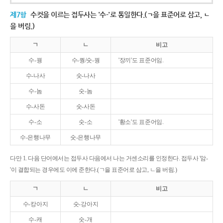
제7항
수컷을 이르는 접두사는 '수-'로 통일한다.(ㄱ을 표준어로 삼고, ㄴ
을 버림.)
ㄱ
ㄴ
비고
수-꿩
수-퀑/숫-꿩
'장끼'도 표준어임.
수-나사
숫-나사
수-놈
숫-놈
수-사돈
숫-사돈
수-소
숫-소
'황소'도 표준어임.
수-은행나무
숫-은행나무
다만 1. 다음 단어에서는 접두사 다음에서 나는 거센소리를 인정한다. 접두사 '암-
'이 결합되는 경우에도 이에 준한다.(ㄱ을 표준어로 삼고, ㄴ을 버림.)
ㄱ
ㄴ
비고
수-캉아지
숫-강아지
수-캐
숫-개