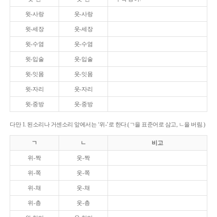
윗-사랑
웃-사랑
윗-세장
웃-세장
윗-수염
웃-수염
윗-입술
웃-입술
윗-잇몸
웃-잇몸
윗-자리
웃-자리
윗-중방
웃-중방
다만 1. 된소리나 거센소리 앞에서는 ‘위-’로 한다.(ㄱ을 표준어로 삼고, ㄴ을 버림.)
ㄱ
ㄴ
비고
위-짝
웃-짝
위-쪽
웃-쪽
위-채
웃-채
위-층
웃-층