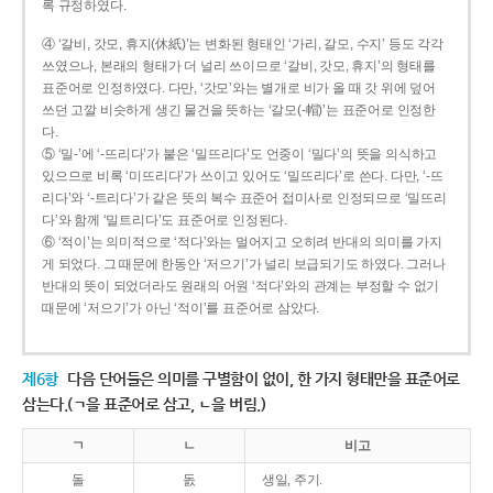
록 규정하였다.
④ ‘갈비, 갓모, 휴지(休紙)’는 변화된 형태인 ‘가리, 갈모, 수지’ 등도 각각
쓰였으나, 본래의 형태가 더 널리 쓰이므로 ‘갈비, 갓모, 휴지’의 형태를
표준어로 인정하였다. 다만, ‘갓모’와는 별개로 비가 올 때 갓 위에 덮어
쓰던 고깔 비슷하게 생긴 물건을 뜻하는 ‘갈모(-帽)’는 표준어로 인정한
다.
⑤ ‘밀-’에 ‘-뜨리다’가 붙은 ‘밀뜨리다’도 언중이 ‘밀다’의 뜻을 의식하고
있으므로 비록 ‘미뜨리다’가 쓰이고 있어도 ‘밀뜨리다’로 쓴다. 다만, ‘-뜨
리다’와 ‘-트리다’가 같은 뜻의 복수 표준어 접미사로 인정되므로 ‘밀뜨리
다’와 함께 ‘밀트리다’도 표준어로 인정된다.
⑥ ‘적이’는 의미적으로 ‘적다’와는 멀어지고 오히려 반대의 의미를 가지
게 되었다. 그 때문에 한동안 ‘저으기’가 널리 보급되기도 하였다. 그러나
반대의 뜻이 되었더라도 원래의 어원 ‘적다’와의 관계는 부정할 수 없기
때문에 ‘저으기’가 아닌 ‘적이’를 표준어로 삼았다.
제6항
다음 단어들은 의미를 구별함이 없이, 한 가지 형태만을 표준어로
삼는다.(ㄱ을 표준어로 삼고, ㄴ을 버림.)
ㄱ
ㄴ
비고
돌
돐
생일, 주기.