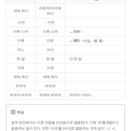
괴퍅-하다/괴팩-
괴팍-하다
하다
-구먼
-구면
미루-나무
미류-나무
←美柳~.
미륵
미력
←彌勒. ~보살, ~불, 돌~.
여느
여늬
온-달
왼-달
만 한 달.
으레
으례
케케-묵다
켸켸-묵다
허우대
허위대
허우적-허우적
허위적-허위적
허우적-거리다.
해설
일부 방언에서는 이중 모음을 단모음으로 발음한다. 가령 ‘벼’를 [베]라고
발음하는 일이 있다. 또한 ‘사과’를 [사가]로 발음하는 것과 같이 ‘ㅚ, ㅟ,