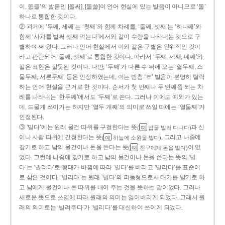
이, 돐을’의 발음인 [돌씨], [돌쓸]이 언어 현실에 있는 발음이 아니므로 ‘돌’
하나로 통합한 것이다.
② 과거에 ‘두째, 세째’는 ‘첫째’와 함께 차례를, ‘둘째, 셋째’는 ‘하나째’와
함께 ‘사과를 벌써 셋째 먹는다’에서와 같이 수량을 나타내는 것으로 구
별하여 써 왔다. 그러나 언어 현실에서 이와 같은 구별은 인위적인 것이
라고 판단되어 ‘둘째, 셋째’로 통합한 것이다. 따라서 ‘두째, 세째, 네째’와
같은 표현은 잘못된 것이다. 다만, ‘두째’가 다른 수 뒤에 오는 ‘열두째, 스
물두째, 서른두째’ 등은 인정하였는데, 이는 받침 ‘ㄹ’ 발음이 분명히 탈락
하는 언어 현실을 근거로 한 것이다. 순서가 첫 번째나 두 번째쯤 되는 차
례를 나타내는 ‘한두째’에서도 ‘두째’로 쓴다. 그러나 이에도 예외가 있는
데, 드물게 쓰이기는 하지만 ‘열두 개째’의 의미로 쓰일 때에는 ‘열둘째’가
인정된다.
③ ‘빌다’에는 원래 물건 따위를 구걸한다는 뜻
과 신
(
밥을 빌러 다니다)
예
이나 사람 따위에 간청한다는 뜻
, 그리고 나중에
(
하늘에 소원을 빌다)
예
갚기로 하고 남의 물건이나 돈을 쓴다는 뜻
이 있
(
친구에게 돈을 빌다)
예
었다. 그런데 나중에 갚기로 하고 남의 물건이나 돈을 쓴다는 뜻의 ‘빌
다’는 ‘빌리다’로 형태가 바뀜에 따라 ‘빌다’를 버리고 ‘빌리다’를 표준어
로 삼은 것이다. ‘빌리다’는 원래 ‘빌다’의 피동형으로서 대가를 받기로 하
고 남에게 물건이나 돈 따위를 내어 주는 것을 뜻하는 말이었다. 그러나
새로운 뜻으로 쓰임에 따라 원래의 의미는 잃어버리게 되었다. 그래서 원
래의 의미로는 ‘빌려주다’가 ‘빌리다’를 대신하여 쓰이게 되었다.