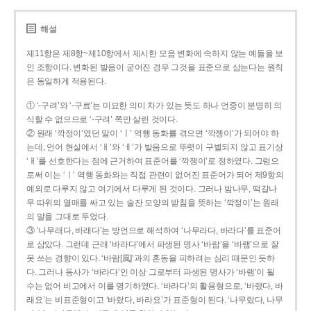
해설
제11항은 제8항~제10항에서 제시한 모음 변화에 속하지 않는 예들을 보
인 조항이다. 변화된 발음이 굳어진 경우 그것을 표준으로 삼는다는 원칙
은 동일하게 적용된다.
① ‘-구려’와 ‘-구료’는 미묘한 의미 차가 있는 듯도 하나 언중이 분명히 의
식할 수 없으므로 ‘-구려’ 쪽만 살린 것이다.
② 원래 ‘깍정이’였던 말이 ‘ㅣ’ 역행 동화를 겪으면 ‘깍젱이’가 되어야 하
는데, 언어 현실에서 ‘ㅐ’와 ‘ㅔ’가 발음으로 뚜렷이 구별되지 않고 표기상
‘ㅐ’를 선호한다는 점에 근거하여 표준어를 ‘깍쟁이’로 정하였다. 그럼으
로써 이는 ‘ㅣ’ 역행 동화와는 직접 관련이 없어진 표준어가 되어 제9항의
예외로 다루지 않고 여기에서 다루게 된 것이다. 그러나 밤나무, 떡갈나
무 따위의 열매를 싸고 있는 술잔 모양의 받침을 뜻하는 ‘깍정이’는 원래
의 말을 그대로 두었다.
③ ‘나무래다, 바래다’는 방언으로 해석하여 ‘나무라다, 바라다’를 표준어
로 삼았다. 그런데 근래 ‘바라다’에서 파생된 명사 ‘바람’을 ‘바램’으로 잘
못 쓰는 경향이 있다. ‘바람[風]’과의 혼동을 피하려는 심리 때문인 듯하
다. 그러나 동사가 ‘바라다’인 이상 그로부터 파생된 명사가 ‘바램’이 될
수는 없어 비고에서 이를 명기하였다. ‘바라다’의 활용형으로, ‘바랬다, 바
래요’는 비표준형이고 ‘바랐다, 바라요’가 표준형이 된다. ‘나무랐다, 나무