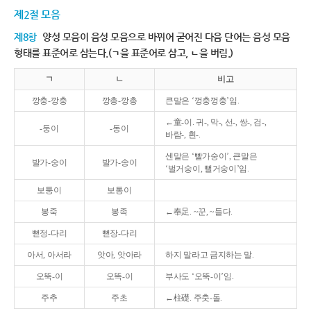
제2절 모음
제8항
양성 모음이 음성 모음으로 바뀌어 굳어진 다음 단어는 음성 모음
형태를 표준어로 삼는다.(ㄱ을 표준어로 삼고, ㄴ을 버림.)
ㄱ
ㄴ
비고
깡충-깡충
깡총-깡총
큰말은 ‘껑충껑충’임.
←童-이. 귀-, 막-, 선-, 쌍-, 검-,
-둥이
-동이
바람-, 흰-.
센말은 ‘빨가숭이’, 큰말은
발가-숭이
발가-송이
‘벌거숭이, 뻘거숭이’임.
보퉁이
보통이
봉죽
봉족
←奉足. ~꾼, ~들다.
뻗정-다리
뻗장-다리
아서, 아서라
앗아, 앗아라
하지 말라고 금지하는 말.
오뚝-이
오똑-이
부사도 ‘오뚝-이’임.
주추
주초
←柱礎. 주춧-돌.