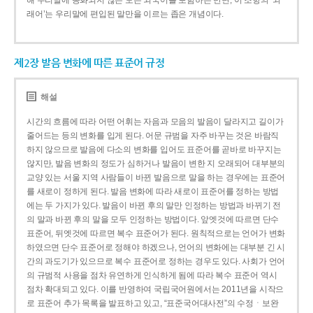
해 우리말에 동화되지 않은 모든 외국어를 포함하는 반면, 이 조항의 ‘외
래어’는 우리말에 편입된 말만을 이르는 좁은 개념이다.
제2장 발음 변화에 따른 표준어 규정
해설
시간의 흐름에 따라 어떤 어휘는 자음과 모음의 발음이 달라지고 길이가
줄어드는 등의 변화를 입게 된다. 어문 규범을 자주 바꾸는 것은 바람직
하지 않으므로 발음에 다소의 변화를 입어도 표준어를 곧바로 바꾸지는
않지만, 발음 변화의 정도가 심하거나 발음이 변한 지 오래되어 대부분의
교양 있는 서울 지역 사람들이 바뀐 발음으로 말을 하는 경우에는 표준어
를 새로이 정하게 된다. 발음 변화에 따라 새로이 표준어를 정하는 방법
에는 두 가지가 있다. 발음이 바뀐 후의 말만 인정하는 방법과 바뀌기 전
의 말과 바뀐 후의 말을 모두 인정하는 방법이다. 앞엣것에 따르면 단수
표준어, 뒤엣것에 따르면 복수 표준어가 된다. 원칙적으로는 언어가 변화
하였으면 단수 표준어로 정해야 하겠으나, 언어의 변화에는 대부분 긴 시
간의 과도기가 있으므로 복수 표준어로 정하는 경우도 있다. 사회가 언어
의 규범적 사용을 점차 유연하게 인식하게 됨에 따라 복수 표준어 역시
점차 확대되고 있다. 이를 반영하여 국립국어원에서는 2011년을 시작으
로 표준어 추가 목록을 발표하고 있고, “표준국어대사전”의 수정ㆍ보완