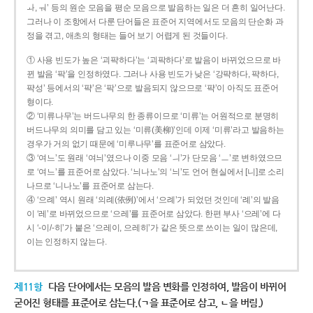
ㅘ, ㅝ’ 등의 원순 모음을 평순 모음으로 발음하는 일은 더 흔히 일어난다.
그러나 이 조항에서 다룬 단어들은 표준어 지역에서도 모음의 단순화 과
정을 겪고, 애초의 형태는 들어 보기 어렵게 된 것들이다.
① 사용 빈도가 높은 ‘괴퍅하다’는 ‘괴팍하다’로 발음이 바뀌었으므로 바
뀐 발음 ‘팍’을 인정하였다. 그러나 사용 빈도가 낮은 ‘강퍅하다, 퍅하다,
퍅성’ 등에서의 ‘퍅’은 ‘팍’으로 발음되지 않으므로 ‘퍅’이 아직도 표준어
형이다.
② ‘미류나무’는 버드나무의 한 종류이므로 ‘미류’는 어원적으로 분명히
버드나무의 의미를 담고 있는 ‘미류(美柳)’인데 이제 ‘미류’라고 발음하는
경우가 거의 없기 때문에 ‘미루나무’를 표준어로 삼았다.
③ ‘여느’도 원래 ‘여늬’였으나 이중 모음 ‘ㅢ’가 단모음 ‘ㅡ’로 변하였으므
로 ‘여느’를 표준어로 삼았다. ‘늬나노’의 ‘늬’도 언어 현실에서 [니]로 소리
나므로 ‘니나노’를 표준어로 삼는다.
④ ‘으례’ 역시 원래 ‘의례(依例)’에서 ‘으례’가 되었던 것인데 ‘례’의 발음
이 ‘레’로 바뀌었으므로 ‘으레’를 표준어로 삼았다. 한편 부사 ‘으레’에 다
시 ‘-이/-히’가 붙은 ‘으레이, 으레히’가 같은 뜻으로 쓰이는 일이 많은데,
이는 인정하지 않는다.
제11항
다음 단어에서는 모음의 발음 변화를 인정하여, 발음이 바뀌어
굳어진 형태를 표준어로 삼는다.(ㄱ을 표준어로 삼고, ㄴ을 버림.)