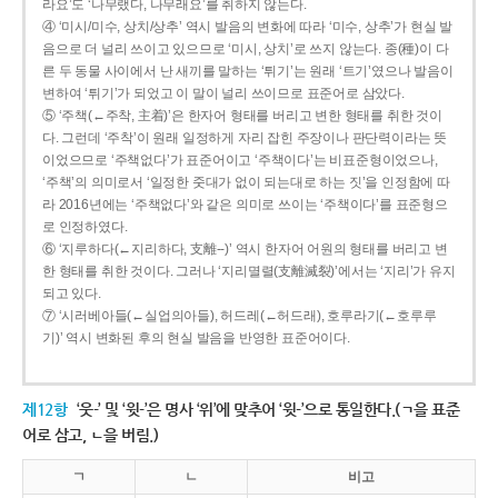
라요’도 ‘나무랬다, 나무래요’를 취하지 않는다.
④ ‘미시/미수, 상치/상추’ 역시 발음의 변화에 따라 ‘미수, 상추’가 현실 발
음으로 더 널리 쓰이고 있으므로 ‘미시, 상치’로 쓰지 않는다. 종(種)이 다
른 두 동물 사이에서 난 새끼를 말하는 ‘튀기’는 원래 ‘트기’였으나 발음이
변하여 ‘튀기’가 되었고 이 말이 널리 쓰이므로 표준어로 삼았다.
⑤ ‘주책(←주착, 主着)’은 한자어 형태를 버리고 변한 형태를 취한 것이
다. 그런데 ‘주착’이 원래 일정하게 자리 잡힌 주장이나 판단력이라는 뜻
이었으므로 ‘주책없다’가 표준어이고 ‘주책이다’는 비표준형이었으나,
‘주책’의 의미로서 ‘일정한 줏대가 없이 되는대로 하는 짓’을 인정함에 따
라 2016년에는 ‘주책없다’와 같은 의미로 쓰이는 ‘주책이다’를 표준형으
로 인정하였다.
⑥ ‘지루하다(←지리하다, 支離--)’ 역시 한자어 어원의 형태를 버리고 변
한 형태를 취한 것이다. 그러나 ‘지리멸렬(支離滅裂)’에서는 ‘지리’가 유지
되고 있다.
⑦ ‘시러베아들(←실업의아들), 허드레(←허드래), 호루라기(←호루루
기)’ 역시 변화된 후의 현실 발음을 반영한 표준어이다.
제12항
‘웃-’ 및 ‘윗-’은 명사 ‘위’에 맞추어 ‘윗-’으로 통일한다.(ㄱ을 표준
어로 삼고, ㄴ을 버림.)
ㄱ
ㄴ
비고