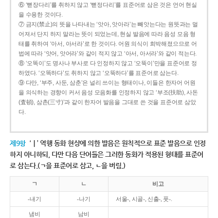
⑥ ‘뻗장다리’를 취하지 않고 ‘뻗정다리’를 표준어로 삼은 것은 언어 현실
을 수용한 것이다.
⑦ 금지(禁止)의 뜻을 나타내는 ‘앗아, 앗아라’는 빼앗는다는 원뜻과는 멀
어져서 단지 하지 말라는 뜻이 되었는데, 현실 발음에 따라 음성 모음 형
태를 취하여 ‘아서, 아서라’로 한 것이다. 어원 의식이 희박해졌으므로 어
법에 따라 ‘앗어, 앗어라’와 같이 적지 않고 ‘아서, 아서라’와 같이 적는다.
⑧ ‘오똑이’도 명사나 부사로 다 인정하지 않고 ‘오뚝이’만을 표준어로 정
하였다. ‘오똑하다’도 취하지 않고 ‘오뚝하다’를 표준어로 삼는다.
⑨ 다만, ‘부주, 사둔, 삼춘’은 널리 쓰이는 형태이나, 이들은 한자어 어원
을 의식하는 경향이 커서 음성 모음화를 인정하지 않고 ‘부조(扶助), 사돈
(査頓), 삼촌(三寸)’과 같이 한자어 발음을 그대로 쓴 것을 표준어로 삼았
다.
제9항
‘ㅣ’ 역행 동화 현상에 의한 발음은 원칙적으로 표준 발음으로 인정
하지 아니하되, 다만 다음 단어들은 그러한 동화가 적용된 형태를 표준어
로 삼는다.(ㄱ을 표준어로 삼고, ㄴ을 버림.)
ㄱ
ㄴ
비고
-내기
-나기
서울-, 시골-, 신출-, 풋-.
냄비
남비