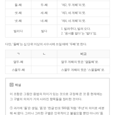
둘-째
두-째
‘제2, 두 개째’의 뜻.
셋-째
세-째
‘제3, 세 개째’의 뜻.
넷-째
네-째
‘제4, 네 개째’의 뜻.
1. 빌려주다, 빌려 오다.
빌리다
빌다
2. ‘용서를 빌다’는 ‘빌다’임.
다만, ‘둘째’는 십 단위 이상의 서수사에 쓰일 때에 ‘두째’로 한다.
ㄱ
ㄴ
비고
열두-째
열두 개째의 뜻은 ‘열둘째’로.
스물두-째
스물두 개째의 뜻은 ‘스물둘째’로.
해설
이 조항은 그동안 용법의 차이가 있는 것으로 규정해 온 것 중 현재에는
그 구별의 의의가 거의 사라진 항목들을 정리한 것이다.
① 과거에 ‘돌’은 생일, ‘돐’은 ‘한글 반포 500돐’처럼 ‘주년’의 의미로 세분
해 써 왔다. 그러나 그러한 구별은 인위적이고 불필요할 뿐만 아니라 ‘돐