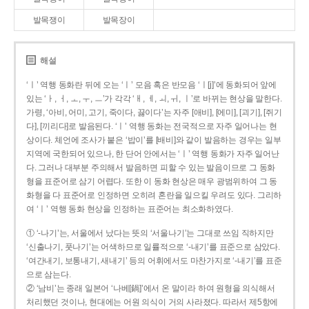
발목쟁이
발목장이
해설
‘ㅣ’ 역행 동화란 뒤에 오는 ‘ㅣ’ 모음 혹은 반모음 ‘ㅣ[j]’에 동화되어 앞에
있는 ‘ㅏ, ㅓ, ㅗ, ㅜ, ㅡ’가 각각 ‘ㅐ, ㅔ, ㅚ, ㅟ, ㅣ’로 바뀌는 현상을 말한다.
가령, ‘아비, 어미, 고기, 죽이다, 끓이다’는 자주 [애비], [에미], [괴기], [쥐기
다], [끼리다]로 발음된다. ‘ㅣ’ 역행 동화는 전국적으로 자주 일어나는 현
상이다. 체언에 조사가 붙은 ‘밥이’를 [배비]와 같이 발음하는 경우는 일부
지역에 국한되어 있으나, 한 단어 안에서는 ‘ㅣ’ 역행 동화가 자주 일어난
다. 그러나 대부분 주의해서 발음하면 피할 수 있는 발음이므로 그 동화
형을 표준어로 삼기 어렵다. 또한 이 동화 현상은 매우 광범위하여 그 동
화형을 다 표준어로 인정하면 오히려 혼란을 일으킬 우려도 있다. 그리하
여 ‘ㅣ’ 역행 동화 현상을 인정하는 표준어는 최소화하였다.
① ‘-나기’는, 서울에서 났다는 뜻의 ‘서울나기’는 그대로 쓰임 직하지만
‘신출나기, 풋나기’는 어색하므로 일률적으로 ‘-내기’를 표준으로 삼았다.
‘여간내기, 보통내기, 새내기’ 등의 어휘에서도 마찬가지로 ‘-내기’를 표준
으로 삼는다.
② ‘남비’는 종래 일본어 ‘나베[鍋]’에서 온 말이라 하여 원형을 의식해서
처리했던 것이나, 현대에는 어원 의식이 거의 사라졌다. 따라서 제5항에