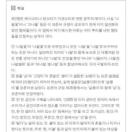
해설
제3항은 예사소리나 된소리가 거센소리로 변한 경우의 예이다. 사실 ‘나
팔꽃’이나 ‘끄나풀’ 등은 이 표준어 규정이 공표되기 전에 이미 일반화되
었던 형태들이다. 이 점에서 여기 예시한 어휘는 이미 뿌리를 내린 형태
들을 인정하는 성격이 크다.
① ‘나발꽃’이 ‘나팔꽃’으로 바뀌었으나 모든 ‘나발’을 ‘나팔’로 바꾸어야
하는 것은 아니다. 일반적인 의미의 ‘나팔’과 함께 놋쇠로 긴 대롱처럼 만
든 전통 관악기의 하나인 ‘나발’도 인정될 뿐만 아니라 ‘나팔바지, 나팔관,
나팔벌레’ 등과 ‘개나발, 병나발’ 등의 합성어에서도 각각 구별되어 쓰인
다.
② 동물 ‘삵’과 ‘고양이’의 준말인 ‘괭이’가 결합한 ‘삵괭이’는 표준 발음법
에 따라 [삭꽹이]가 되어야 하는데, 실제 발음은 [살쾡이]이므로 ‘살쾡
이’를 표준어로 삼았다. 표준어 규정 제26항에서는 ‘살쾡이’와 함께 ‘삵’도
표준어로 인정하였다.
③ ‘칸’은 공간의 구획을 나타내며, ‘간(間)’은 이미 굳어진 한자어 속에서
쓰이거나 공간으로서의 장소를 가리키는 접미사로 쓰인다. 그러므로 ‘위
칸, 한 칸 벌리다, 비어 있는 칸’ 등에서는 ‘칸’을 쓰고 ‘초가삼간, 뒷간, 마
구간, 방앗간, 외양간, 푸줏간, 헛간’ 등에서는 ‘간’을 쓴다.
④ ‘털다’는 달려 있는 것, 붙어 있는 것 따위가 떨어지게 흔들거나 치거나
한다는 뜻으로, 주로 ‘옷, 이불’ 등과 같이 먼지 따위가 붙어 있는 대상을