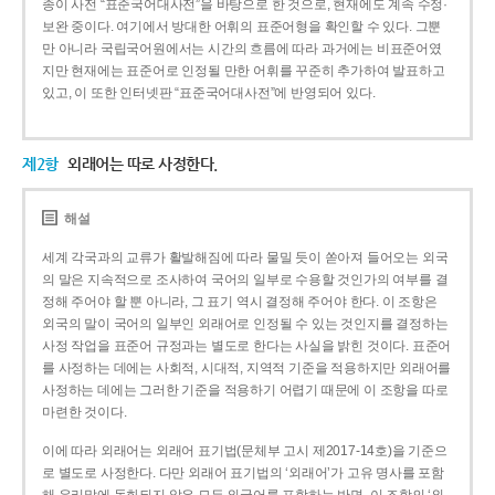
종이 사전 “표준국어대사전”을 바탕으로 한 것으로, 현재에도 계속 수정·
보완 중이다. 여기에서 방대한 어휘의 표준어형을 확인할 수 있다. 그뿐
만 아니라 국립국어원에서는 시간의 흐름에 따라 과거에는 비표준어였
지만 현재에는 표준어로 인정될 만한 어휘를 꾸준히 추가하여 발표하고
있고, 이 또한 인터넷판 “표준국어대사전”에 반영되어 있다.
제2항
외래어는 따로 사정한다.
해설
세계 각국과의 교류가 활발해짐에 따라 물밀 듯이 쏟아져 들어오는 외국
의 말은 지속적으로 조사하여 국어의 일부로 수용할 것인가의 여부를 결
정해 주어야 할 뿐 아니라, 그 표기 역시 결정해 주어야 한다. 이 조항은
외국의 말이 국어의 일부인 외래어로 인정될 수 있는 것인지를 결정하는
사정 작업을 표준어 규정과는 별도로 한다는 사실을 밝힌 것이다. 표준어
를 사정하는 데에는 사회적, 시대적, 지역적 기준을 적용하지만 외래어를
사정하는 데에는 그러한 기준을 적용하기 어렵기 때문에 이 조항을 따로
마련한 것이다.
이에 따라 외래어는 외래어 표기법(문체부 고시 제2017-14호)을 기준으
로 별도로 사정한다. 다만 외래어 표기법의 ‘외래어’가 고유 명사를 포함