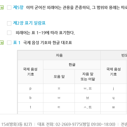
제5항
이미 굳어진 외래어는 관용을 존중하되, 그 범위와 용례는 따로
북
제2장 표기 일람표
외래어는 표 1~19에 따라 표기한다.
표 1
국제 음성 기호와 한글 대조표
북
자음
반
한글
국제 음성
국제 음성
자음 앞
기호
기호
모음 앞
또는 어말
p
ㅍ
ㅂ, 프
j
b
ㅂ
브
ɥ
t
ㅌ
ㅅ, 트
w
d
ㄷ
드
154(방화3동 827)
대표 전화: 02-2669-9775(평일 09:00~18:00)
전송
k
ㅋ
ㄱ, 크