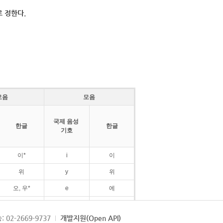
 정한다.
모음
모음
국제 음성
한글
한글
기호
이*
i
이
위
y
위
오, 우*
e
에
ø
외
: 02-2669-9737
개발지원(Open API)
ɛ
에