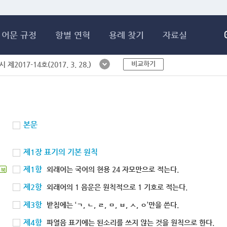
메인콘텐츠 바로가기
어문 규정
항별 연혁
용례 찾기
자료실
비교하기
제2017-14호(2017. 3. 28.)
본문
제1장 표기의 기본 원칙
제1항
외래어는 국어의 현용 24 자모만으로 적는다.
북
제2항
외래어의 1 음운은 원칙적으로 1 기호로 적는다.
제3항
받침에는 ‘ㄱ, ㄴ, ㄹ, ㅁ, ㅂ, ㅅ, ㅇ’만을 쓴다.
제4항
파열음 표기에는 된소리를 쓰지 않는 것을 원칙으로 한다.