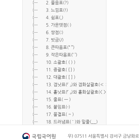
2. 물음표(?)
3. 느낌표(!)
4. 쉼표(,)
5. 가운뎃점(·)
6. 쌍점(:)
7. 빗금(/)
8. 큰따옴표(“ ”)
9. 작은따옴표(‘ ’)
10. 소괄호( ( ) )
11. 중괄호( { } )
12. 대괄호( [ ] )
13. 겹낫표(『 』)와 겹화살괄호(≪ ≫)
14. 홑낫표(「 」)와 홑화살괄호(< >)
15. 줄표( ― )
16. 붙임표(-)
17. 물결표( ~ )
18. 드러냄표( ˙ )와 밑줄(__)
19. 숨김표( O, X )
우) 07511 서울특별시 강서구 금낭화로 
20. 빠짐표( □ )