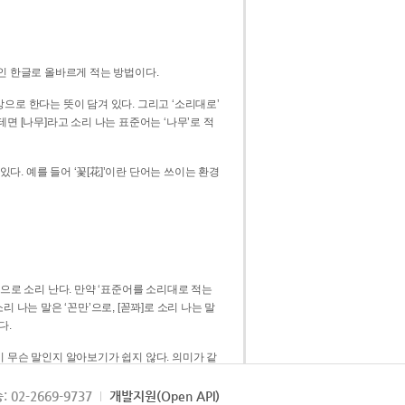
인 한글로 올바르게 적는 방법이다.
으로 한다는 뜻이 담겨 있다. 그리고 ‘소리대로’
. 예를 들어 ‘꽃[花]’이란 단어는 쓰이는 환경
 [꼳]으로 소리 난다. 만약 ‘표준어를 소리대로 적는
다.
 무슨 말인지 알아보기가 쉽지 않다. 의미가 같
쉽다. 즉 ‘꽃, 꼰, 꼳’보다는 ‘꽃’ 하나로 일관
: 02-2669-9737
개발지원(Open API)