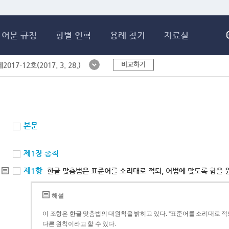
메인콘텐츠 바로가기
어문 규정
항별 연혁
용례 찾기
자료실
비교하기
017-12호(2017. 3. 28.)
본문
제1장 총칙
제1항
한글 맞춤법은 표준어를 소리대로 적되, 어법에 맞도록 함을 
해설
이 조항은 한글 맞춤법의 대원칙을 밝히고 있다. “표준어를 소리대로 적되
다른 원칙이라고 할 수 있다.