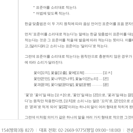
표준어를 소리대로 적는다.
어법에 맞도록 적는다.
한글 맞춤법은 이 두 가지 원칙에 따라 음성 언어인 표준어를 표음 문자
먼저 ‘표준어를 소리대로 적는다’는 말에는 한글 맞춤법이 표준어를 대상
적는다는 것은 그 표준어를 적을 때 발음에 따라 적는다는 뜻이다. 이를테면 [나무]라고 소리 나는 표준어는 ‘나무’로 적
고, [달리다]라고 소리 나는 표준어는 ‘달리다’로 적는다.
그런데 표준어를 소리대로 적는다는 원칙만으로 충분하지 않은 경우가 있다
에 따라 소리가 달라진다.
……………
꽃이[꼬치], 꽃을[꼬츨], 꽃에[꼬체]
[꼬ㅊ]
…
꽃만[꼰만], 꽃나무[꼰나무], 꽃놀이[꼰노리]
[꼰]
………
꽃과[꼳꽈], 꽃다발[꼳따발], 꽃밭[꼳빧]
[꼳]
‘꽃’은 ‘꽃이’일 때는 [꼬ㅊ]으로, ‘꽃만’일 때는 [꼰]으로, ‘꽃과’일 때는
다’는 원칙만 적용한다면, [꼬치]로 소리 나는 말은 ‘꼬치’로, [꼰만]으로 소리 나는 말은 ‘꼰만’으로, [꼳꽈]로 소리 나는 말
은 ‘꼳꽈’로 적게 되어 ‘꽃[花]’이라는 하나의 말이 여러 형태로 적히게 된
그런데 이처럼 의미가 같은 하나의 말을 여러 가지 형태로 적으면 그것이
은 하나의 말은 형태를 하나로 고정하여 일관되게 적어야 의미를 파악하기가 
되게 적는 것이 의미를 파악하는 데 효과적이다.
154(방화3동 827)
대표 전화: 02-2669-9775(평일 09:00~18:00)
전송