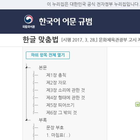
이 누리집은 대한민국 공식 전자정부 누리집입니다.
한글 맞춤법
[시행 2017. 3. 28.] 문화체육관광부 고시 제2
하위 항목 전체 열기
본문
제1장 총칙
제2장 자모
제3장 소리에 관한 것
제4장 형태에 관한 것
제5장 띄어쓰기
북
제6장 그 밖의 것
부록
문장 부호
1. 마침표( . )