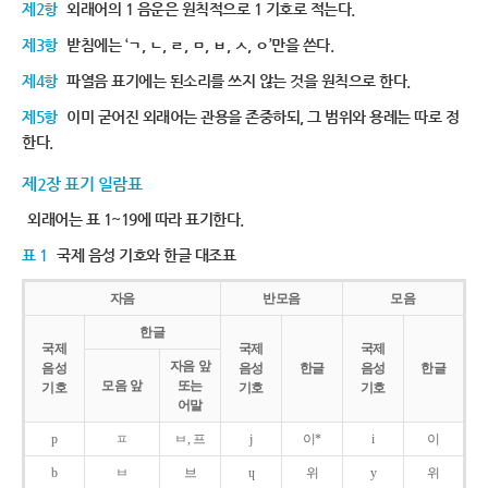
제2항
외래어의 1 음운은 원칙적으로 1 기호로 적는다.
제3항
받침에는 ‘ㄱ, ㄴ, ㄹ, ㅁ, ㅂ, ㅅ, ㅇ’만을 쓴다.
제4항
파열음 표기에는 된소리를 쓰지 않는 것을 원칙으로 한다.
제5항
이미 굳어진 외래어는 관용을 존중하되, 그 범위와 용례는 따로 정
한다.
제2장 표기 일람표
외래어는 표 1~19에 따라 표기한다.
표 1
국제 음성 기호와 한글 대조표
자음
반모음
모음
한글
국제
국제
국제
자음 앞
음성
음성
한글
음성
한글
모음 앞
또는
기호
기호
기호
어말
p
ㅍ
ㅂ, 프
j
이*
i
이
b
ㅂ
브
ɥ
위
y
위