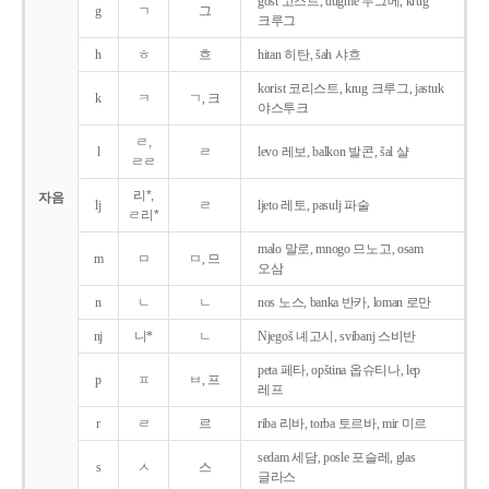
gost 고스트, dugme 두그메, krug
g
ㄱ
그
크루그
h
ㅎ
흐
hitan 히탄, šah 샤흐
korist 코리스트, krug 크루그, jastuk
k
ㅋ
ㄱ, 크
야스투크
ㄹ,
l
ㄹ
levo 레보, balkon 발콘, šal 샬
ㄹㄹ
리*,
자음
lj
ㄹ
ljeto 레토, pasulj 파술
ㄹ리*
malo 말로, mnogo 므노고, osam
m
ㅁ
ㅁ, 므
오삼
n
ㄴ
ㄴ
nos 노스, banka 반카, loman 로만
nj
니*
ㄴ
Njegoš 녜고시, svibanj 스비반
peta 페타, opština 옵슈티나, lep
p
ㅍ
ㅂ, 프
레프
r
ㄹ
르
riba 리바, torba 토르바, mir 미르
sedam 세담, posle 포슬레, glas
s
ㅅ
스
글라스