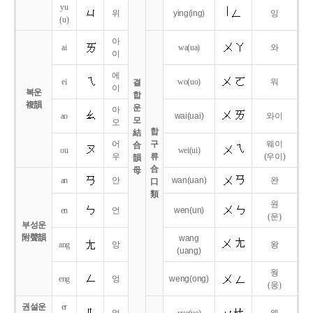
yu
위
ying
(ing)
잉
(u)
아
ai
wa
(ua)
와
이
에
ei
wo
(uo)
워
결
이
복운
합
複韻
운
아
ao
wai
(uai)
와이
모
오
합
結
어
구
웨이
合
ou
wei
(ui)
우
류
(우이)
韻
合
母
an
안
wan
(uan)
완
口
類
원
en
언
wen
(un)
(운)
부성운
附聲韻
wang
ang
앙
왕
(uang)
웡
eng
엉
weng
(ong)
(웅)
권설운
er