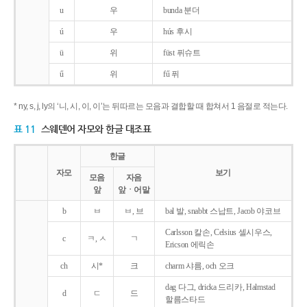
u
우
bunda 분더
ú
우
hús 후시
ü
위
füst 퓌슈트
ű
위
fű 퓌
* ny, s, j, ly의 ‘니, 시, 이, 이’는 뒤따르는 모음과 결합할 때 합쳐서 1 음절로 적는다.
표 11
스웨덴어 자모와 한글 대조표
한글
자모
보기
모음
자음
앞
앞ㆍ어말
b
ㅂ
ㅂ, 브
bal 발, snabbt 스납트, Jacob 야코브
Carlsson 칼손, Celsius 셀시우스,
c
ㅋ, ㅅ
ㄱ
Ericson 에릭손
ch
시*
크
charm 샤름, och 오크
dag 다그, dricka 드리카, Halmstad
d
ㄷ
드
할름스타드