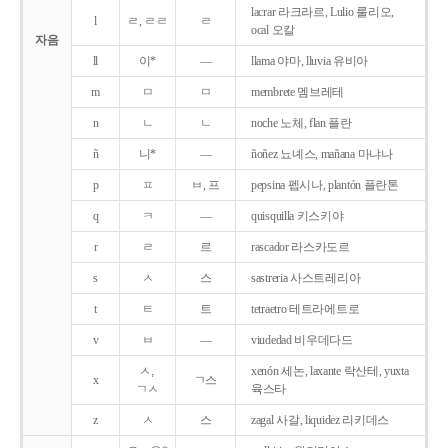
lacrar 라크라르, Lulio 룰리오,
l
ㄹ, ㄹㄹ
ㄹ
ocal 오칼
자음
ll
이*
―
llama 야마, lluvia 유비아
m
ㅁ
ㅁ
membrete 멤브레테
n
ㄴ
ㄴ
noche 노체, flan 플란
ñ
니*
―
ñoñez 뇨녜스, mañana 마냐나
p
ㅍ
ㅂ, 프
pepsina 펩시나, plantón 플란톤
q
ㅋ
―
quisquilla 키스키야
r
ㄹ
르
rascador 라스카도르
s
ㅅ
스
sastreria 사스트레리아
t
ㅌ
트
tetraetro 테트라에트로
v
ㅂ
―
viudedad 비우데다드
ㅅ,
xenón 세논, laxante 락산테, yuxta
x
ㄱ스
ㄱㅅ
육스타
z
ㅅ
스
zagal 사갈, liquidez 리키데스