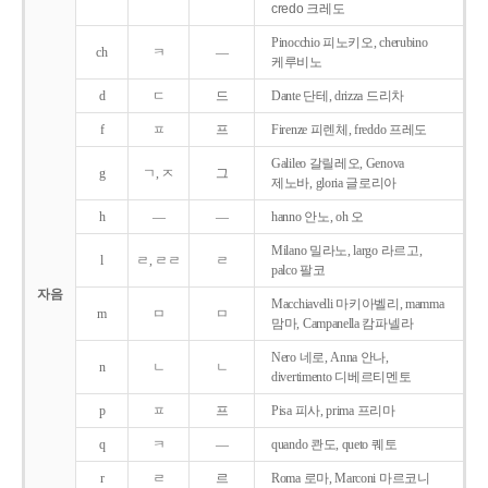
credo 크레도
Pinocchio 피노키오, cherubino
ch
ㅋ
―
케루비노
d
ㄷ
드
Dante 단테, drizza 드리차
f
ㅍ
프
Firenze 피렌체, freddo 프레도
Galileo 갈릴레오, Genova
g
ㄱ, ㅈ
그
제노바, gloria 글로리아
h
―
―
hanno 안노, oh 오
Milano 밀라노, largo 라르고,
l
ㄹ, ㄹㄹ
ㄹ
palco 팔코
자음
Macchiavelli 마키아벨리, mamma
m
ㅁ
ㅁ
맘마, Campanella 캄파넬라
Nero 네로, Anna 안나,
n
ㄴ
ㄴ
divertimento 디베르티멘토
p
ㅍ
프
Pisa 피사, prima 프리마
q
ㅋ
―
quando 콴도, queto 퀘토
r
ㄹ
르
Roma 로마, Marconi 마르코니