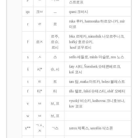
스트로프
qu
크ㅂ
ㅡ
quasi 크바시
ruka 루카, harmonika 하르모니카, mír
r
ㄹ
르
미르
르주,
řeka 르제카, námořník 나모르주니크,
ř
르ㅈ
르슈,
hořký 호르슈키,
르시
kouř 코우르시
s
ㅅ
스
sedlo 세들로, máslo 마슬로, nos 노스
šaty 샤티, Šternberk 슈테른베르크,
š
시*
슈, 시
koš 코시
t
ㅌ
트
tam 탐, matka 마트카, bolest 볼레스트
t'
티*
티
tělo 텔로, štěstí 슈테스티, obět' 오베티
vysoký 비소키, knihovna 크니호브나,
v
ㅂ
브, 프
kov 코프
w
ㅂ
브, 프
ㄱㅅ,
x**
ㄱ스
xerox 제록스, saxofón 삭소폰
ㅈ