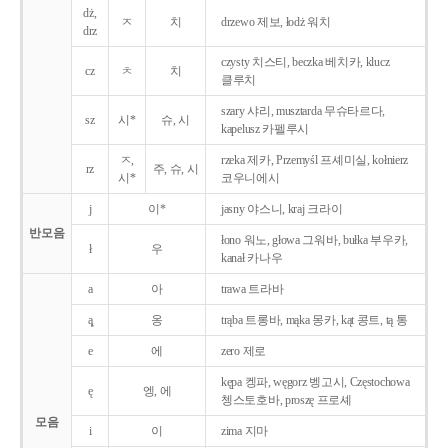
dż,
ㅈ
치
drzewo 제보, łodż 워치
drz
czysty 치스티, beczka 베치카, klucz
cz
ㅊ
치
클루치
szary 샤리, musztarda 무슈타르다,
sz
시*
슈, 시
kapelusz 카펠루시
ㅈ,
rzeka 제카, Przemyśl 프셰미실, kołnierz
rz
주, 슈, 시
시*
코우니에시
j
이*
jasny 야스니, kraj 크라이
반모음
łono 워노, głowa 그워바, bułka 부우카,
ł
우
kanał 카나우
a
아
trawa 트라바
ą̨
옹
trąba 트롱바, mąka 몽카, kąt 콩트, tą 통
e
에
zero 제로
kępa 켕파, węgorz 벵고시, Częstochowa
ę
엥, 에
쳉스토호바, proszę 프로셰
모음
i
이
zima 지마