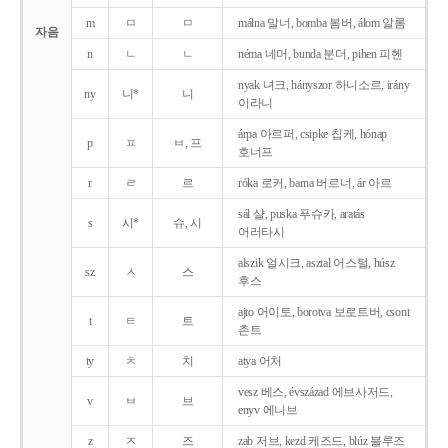
m
ㅁ
ㅁ
málna 말너, bomba 봄버, álom 알롬
자음
n
ㄴ
ㄴ
néma 네머, bunda 분더, pihen 피헨
nyak 녀크, hányszor 하니소르, irány
ny
니*
니
이라니
árpa 아르퍼, csipke 칩케, hónap
p
ㅍ
ㅂ, 프
호너프
r
ㄹ
르
róka 로커, barna 버르너, ár 아르
sál 샬, puska 푸슈카, aratás
s
시*
슈, 시
어러타시
alszik 얼시크, asztal 어스털, húsz
sz
ㅅ
스
후스
ajto 어이토, borotva 보로트버, csont
t
ㅌ
트
촌트
ty
ㅊ
치
atya 어처
vesz 베스, évszázad 에브사저드,
v
ㅂ
브
enyv 에니브
z
ㅈ
즈
zab 저브, kezd 케즈드, blúz 블루즈