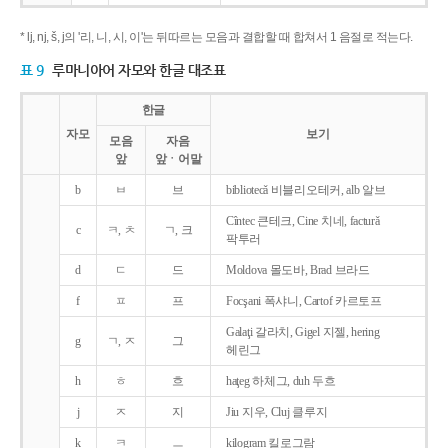
* lj, nj, š, j의 '리, 니, 시, 이'는 뒤따르는 모음과 결합할 때 합쳐서 1 음절로 적는다.
표 9
루마니아어 자모와 한글 대조표
한글
자모
보기
모음
자음
앞
앞ㆍ어말
b
ㅂ
브
bibliotecǎ 비블리오테커, alb 알브
Cîntec 큰테크, Cine 치네, facturǎ
c
ㅋ, ㅊ
ㄱ, 크
팍투러
d
ㄷ
드
Moldova 몰도바, Brad 브라드
f
ㅍ
프
Focşani 폭샤니, Cartof 카르토프
Galaţi 갈라치, Gigel 지젤, hering
g
ㄱ, ㅈ
그
헤린그
h
ㅎ
흐
haţeg 하체그, duh 두흐
j
ㅈ
지
Jiu 지우, Cluj 클루지
k
ㅋ
ㅡ
kilogram 킬로그람