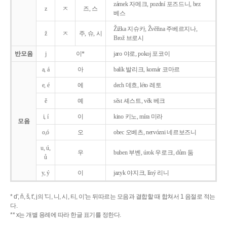
zámek 자메크, pozdní 포즈드니, bez
z
ㅈ
즈, 스
베스
Žižka 지슈카, Žvěřina 주베르지나,
ž
ㅈ
주, 슈, 시
Brož 브로시
반모음
j
이*
jaro 야로, pokoj 포코이
a, á
아
balík 발리크, komár 코마르
e, é
에
dech 데흐, léto 레토
ě
예
sěst 셰스트, věk 베크
i, í
이
kino 키노, míra 미라
모음
o,ó
오
obec 오베츠, nervózni 네르보즈니
u, ú,
우
buben 부벤, úrok 우로크, dům 둠
ů
y, ý
이
jazyk
야지크, líný 리니
* d', ň, š, t', j의 '디, 니, 시, 티, 이'는 뒤따르는 모음과 결합할 때 합쳐서 1 음절로 적는
다.
** x는 개별 용례에 따라 한글 표기를 정한다.