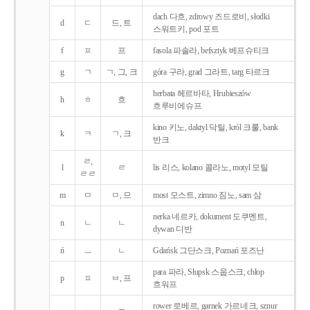
dach 다흐, zdrowy 즈드로비, słodki
d
ㄷ
드, 트
스워트키, pod 포트
f
ㅍ
프
fasola 파솔라, befsztyk 베프슈티크
g
ㄱ
ㄱ, 그, 크
góra 구라, grad 그라트, targ 타르크
herbata 헤르바타, Hrubieszów
h
ㅎ
흐
흐루비에슈프
kino 키노, daktyl 닥틸, król 크룰, bank
k
ㅋ
ㄱ, 크
반크
ㄹ,
l
ㄹ
lis 리스, kolano 콜라노, motyl 모틸
ㄹㄹ
m
ㅁ
ㅁ, 므
most 모스트, zimno 짐노, sam 삼
nerka 네르카, dokument 도쿠멘트,
n
ㄴ
ㄴ
dywan 디반
ń
ㅡ
ㄴ
Gdańsk 그단스크, Poznań 포즈난
para 파라, Słupsk 스웁스크, chłop
p
ㅍ
ㅂ, 프
흐워프
rower 로베르, garnek 가르네크, sznur