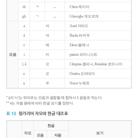
ch
ㅋ
ㅡ
Cheia 케이아
gh
ㄱ
ㅡ
Gheorghe 게오르게
a
아
Arad 아라드
ǎ
어
Bacǎu 바커우
e
에
Elena 엘레나
모음
i
이
pianist 피아니스트
î, â
으
Cîmpina 큼피나, România 로므니아
o
오
Oradea 오라데아
u
우
Nucet 누체트
* ş의 '시'는 뒤따르는 모음과 결합할 때 합쳐서 1 음절로 적는다.
** x는 개별 용례에 따라 한글 표기를 정한다.
표 10
헝가리어 자모와 한글 대조표
한글
자모
보기
모음
자음