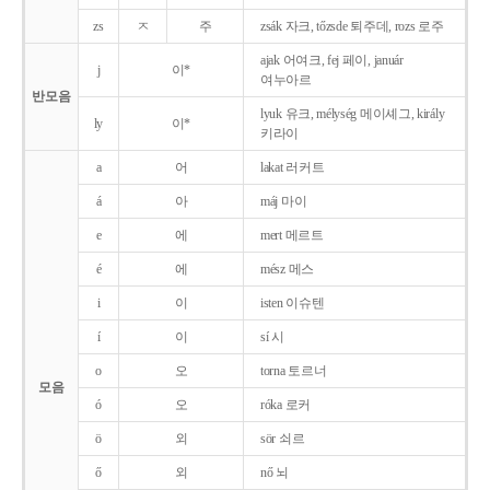
zs
ㅈ
주
zsák 자크, tőzsde 퇴주데, rozs 로주
ajak 어여크, fej 페이, január
j
이*
여누아르
반모음
lyuk 유크, mélység 메이셰그, király
ly
이*
키라이
a
어
lakat 러커트
á
아
máj 마이
e
에
mert 메르트
é
에
mész 메스
i
이
isten 이슈텐
í
이
sí 시
o
오
torna 토르너
모음
ó
오
róka 로커
ö
외
sör 쇠르
ő
외
nő 뇌