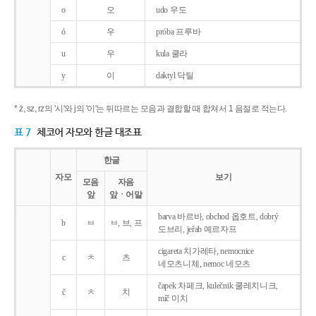
o
오
udo 우도
ó
우
próba 프루바
u
우
kula 쿨라
y
이
daktyl 닥틸
* ż, sz, rz의 '시'와 j의 '이'는 뒤따르는 모음과 결합할 때 합쳐서 1 음절로 적는다.
표 7
체코어 자모와 한글 대조표
한글
자모
보기
모음
자음
앞
앞ㆍ어말
barva 바르바, obchod 옵호트, dobrý
b
ㅂ
ㅂ, 브, 프
도브리, jeřab 예르자프
cigareta 치가레타, nemocnice
c
ㅊ
츠
네모츠니체, nemoc 네모츠
čapek 차페크, kulečnik 쿨레치니크,
č
ㅊ
치
míč 미치