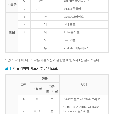
w
오ㆍ우*
―
walkirias 왈키리아스
반모음
y
이*
―
yungla 융글라
a
아
braceo 브라세오
e
에
reloj 렐로
모음
i
이
Lulio 룰리오
o
오
ocal 오칼
u
우
viudedad 비우데다드
* ll, y, ñ, w의 '이, 니, 오, 우'는 다른 모음과 결합할 때 합쳐서 1 음절로 적는다.
표 3
이탈리아어 자모와 한글 대조표
한글
자모
보기
자음
모음 앞
앞ㆍ어말
b
ㅂ
브
Bologna 볼로냐, bravo 브라보
Como 코모, Sicilia 시칠리아,
c
ㅋ, ㅊ
크
Boccaccio 보카치오,