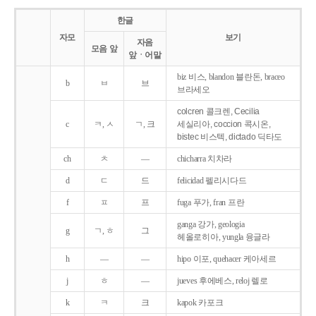
한글
자모
보기
자음
모음 앞
앞ㆍ어말
biz 비스, blandon 블란돈, braceo
b
ㅂ
브
브라세오
colcren 콜크렌, Cecilia
c
ㅋ, ㅅ
ㄱ, 크
세실리아, coccion 콕시온,
bistec 비스텍, dictado 딕타도
ch
ㅊ
―
chicharra 치차라
d
ㄷ
드
felicidad 펠리시다드
f
ㅍ
프
fuga 푸가, fran 프란
ganga 강가, geologia
g
ㄱ, ㅎ
그
헤올로히아, yungla 융글라
h
―
―
hipo 이포, quehacer 케아세르
j
ㅎ
―
jueves 후에베스, reloj 렐로
k
ㅋ
크
kapok 카포크