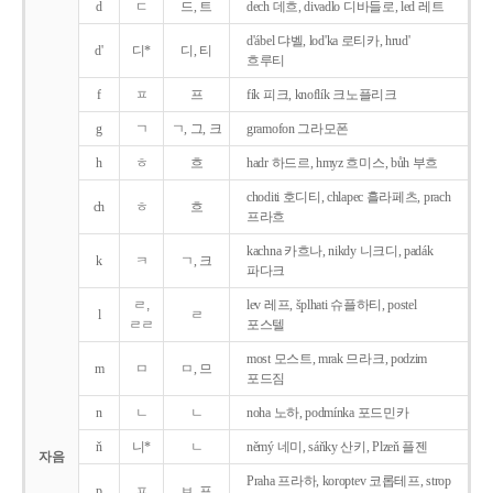
d
ㄷ
드, 트
dech 데흐, divadlo 디바들로, led 레트
d'ábel 댜벨, lod'ka 로티카, hrud'
d'
디*
디, 티
흐루티
f
ㅍ
프
fík 피크, knoflík 크노플리크
g
ㄱ
ㄱ, 그, 크
gramofon 그라모폰
h
ㅎ
흐
hadr 하드르, hmyz 흐미스, bůh 부흐
choditi 호디티, chlapec 흘라페츠, prach
ch
ㅎ
흐
프라흐
kachna 카흐나, nikdy 니크디, padák
k
ㅋ
ㄱ, 크
파다크
ㄹ,
lev 레프, šplhati 슈플하티, postel
l
ㄹ
ㄹㄹ
포스텔
most 모스트, mrak 므라크, podzim
m
ㅁ
ㅁ, 므
포드짐
n
ㄴ
ㄴ
noha 노하, podmínka 포드민카
ň
니*
ㄴ
němý 네미, sáňky 산키, Plzeň 플젠
자음
Praha 프라하, koroptev 코롭테프, strop
p
ㅍ
ㅂ, 프