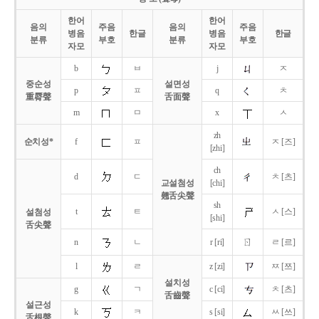
한어
한어
음의
주음
음의
주음
병음
한글
병음
한글
분류
부호
분류
부호
자모
자모
b
ㅂ
j
ㅈ
중순성
설면성
p
ㅍ
q
ㅊ
重脣聲
舌面聲
m
ㅁ
x
ㅅ
zh
순치성*
f
ㅍ
ㅈ [즈]
[zhi]
ch
d
ㄷ
ㅊ [츠]
교설첨성
[chi]
翹舌尖聲
sh
t
ㅌ
ㅅ [스]
설첨성
[shi]
舌尖聲
ㄖ
n
ㄴ
r [ri]
ㄹ [르]
l
ㄹ
z [zi]
ㅉ [쯔]
설치성
g
ㄱ
c [ci]
ㅊ [츠]
舌齒聲
설근성
k
ㅋ
s [si]
ㅆ [쓰]
舌根聲