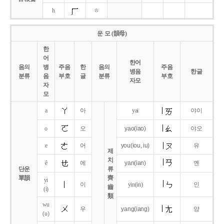
h
ㅎ
운 모 (韻母)
한
어
한어
음의
병
주음
한
음의
주음
병음
한글
분류
음
부호
글
분류
부호
자모
자
모
a
아
yai
야이
o
오
yao
(iao)
야오
e
어
you
(iou,
iu)
유
제
치
ê
에
yan
(ian)
옌
단운
류
單韻
齊
yi
이
yin(in)
인
齒
(i)
類
wu
우
yang
(iang)
양
(u)