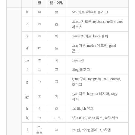
앞
앞ㆍ어말
b
ㅂ
브
bab 버브, ablak 어블러크
citrom 치트롬, nyolcvan 뇰츠번, arc
c
ㅊ
츠
어르츠
cs
ㅊ
치
csavar 처버르, kulcs 쿨치
daru 더루, medve 메드베, gond
d
ㄷ
드
곤드
dzs
ㅈ
지
dzsem 젬
f
ㅍ
프
elfog 엘포그
gumi 구미, nyugta 뉴그터, csomag
g
ㄱ
그
초머그
gyár 자르, hagyma 허지머, nagy
gy
ㅈ
지
너지
h
ㅎ
흐
hal 헐, juh 유흐
k
ㅋ
ㄱ, 크
béka 베커, keksz 켁스, szék 세크
ㄹ,
l
ㄹ
len 렌, meleg 멜레그, dél 델
ㄹㄹ