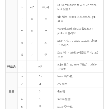
šal 샬, vlasništvo 블라스니슈트보,
š
시*
슈, 시
broš 브로시
telo 텔로, ostrvo 오스트르보, put
t
ㅌ
트
푸트
vatra 바트라, olovka 올로브카,
v
ㅂ
브
proliv 프롤리브
zavoj 자보이, pozno 포즈노, obraz
z
ㅈ
즈
오브라즈
žena 제나, izložba 이즐로주바, muž
ž
ㅈ
주
무주
pojas 포야스, zavoj 자보이, odjelo
반모음
j
이*
오델로
a
아
bakar 바카르
e
에
cev 체브
모음
i
이
dim 딤
o
오
molim 몰림
u
우
zubar 주바르