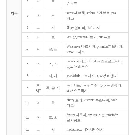
r
ㄹ
르
슈누르
serce 세르체, srebro 스레브로, pas
자음
s
ㅅ
스
파스
ś
ㅡ
시
ślepy 실레피, dziś 지시
t
ㅌ
트
tam 탐, matka 마트카, but 부트
Warszawa 바르샤바, piwnica 피브니차,
w
ㅂ
브, 프
krew 크레프
zamek 자메크, zbrodnia 즈브로드니아,
z
ㅈ
즈, 스
wywóz 비부스
ź
ㅡ
지, 시
gwoździk 그보지지크, więź 비엥시
ㅈ,
żyto 지토, różny 루주니, łyżka 위슈카,
ż
주, 슈, 시
시*
straż 스트라시
chory 호리, kuchnia 쿠흐니아, dach
ch
ㅎ
흐
다흐
dziura 지우라, dzwon 즈본, mosiądz
dz
ㅈ
즈, 츠
모시옹츠
dź
ㅡ
치
niedźwiedź 니에치비에치