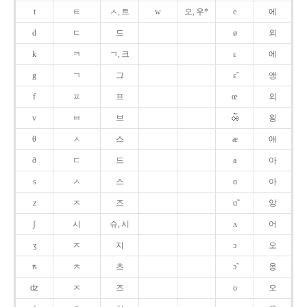
t
ㅌ
ㅅ, 트
w
오, 우*
e
에
d
ㄷ
드
ø
외
k
ㅋ
ㄱ, 크
ɛ
에
g
ㄱ
그
ɛ̃
앵
f
ㅍ
프
œ
외
v
ㅂ
브
욍
θ
ㅅ
스
æ
애
ð
ㄷ
드
a
아
s
ㅅ
스
ɑ
아
z
ㅈ
즈
ɑ̃
앙
ʃ
시
슈, 시
ʌ
어
ʒ
ㅈ
지
ɔ
오
ʦ
ㅊ
츠
ɔ̃
옹
ʣ
ㅈ
즈
o
오