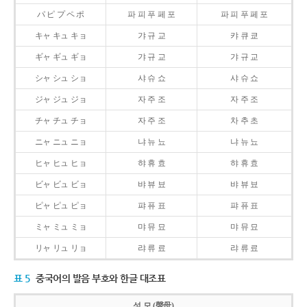
パ ピ プ ペ ポ
파 피 푸 페 포
파 피 푸 페 포
キャ キュ キョ
갸 규 교
캬 큐 쿄
ギャ ギュ ギョ
갸 규 교
갸 규 교
シャ シュ ショ
샤 슈 쇼
샤 슈 쇼
ジャ ジュ ジョ
자 주 조
자 주 조
チャ チュ チョ
자 주 조
차 추 초
ニャ ニュ ニョ
냐 뉴 뇨
냐 뉴 뇨
ヒャ ヒュ ヒョ
햐 휴 효
햐 휴 효
ビャ ビュ ビョ
뱌 뷰 뵤
뱌 뷰 뵤
ピャ ピュ ピョ
퍄 퓨 표
퍄 퓨 표
ミャ ミュ ミョ
먀 뮤 묘
먀 뮤 묘
リャ リュ リョ
랴 류 료
랴 류 료
표 5
중국어의 발음 부호와 한글 대조표
성 모 (聲母)