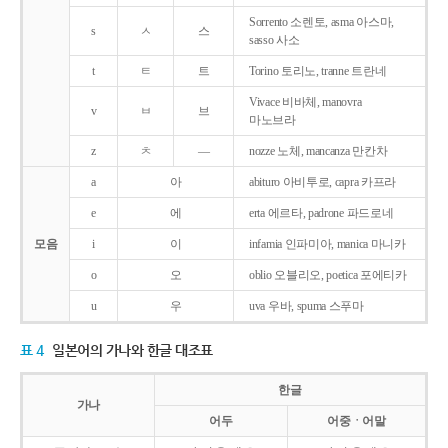
Sorrento 소렌토, asma 아스마,
s
ㅅ
스
sasso 사소
t
ㅌ
트
Torino 토리노, tranne 트란네
Vivace 비바체, manovra
v
ㅂ
브
마노브라
z
ㅊ
―
nozze 노체, mancanza 만칸차
a
아
abituro 아비투로, capra 카프라
e
에
erta 에르타, padrone 파드로네
모음
i
이
infamia 인파미아, manica 마니카
o
오
oblio 오블리오, poetica 포에티카
u
우
uva 우바, spuma 스푸마
표 4
일본어의 가나와 한글 대조표
한글
가나
어두
어중ㆍ어말