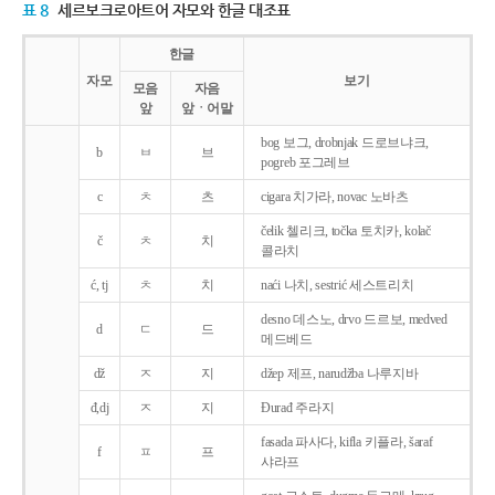
표 8
세르보크로아트어 자모와 한글 대조표
한글
자모
보기
모음
자음
앞
앞ㆍ어말
bog 보그, drobnjak 드로브냐크,
b
ㅂ
브
pogreb 포그레브
c
ㅊ
츠
cigara 치가라, novac 노바츠
čelik 첼리크, točka 토치카, kolač
č
ㅊ
치
콜라치
ć, tj
ㅊ
치
naći 나치, sestrić 세스트리치
desno 데스노, drvo 드르보, medved
d
ㄷ
드
메드베드
dž
ㅈ
지
džep 제프, narudžba 나루지바
đ,dj
ㅈ
지
Ðurađ 주라지
fasada 파사다, kifla 키플라, šaraf
f
ㅍ
프
샤라프