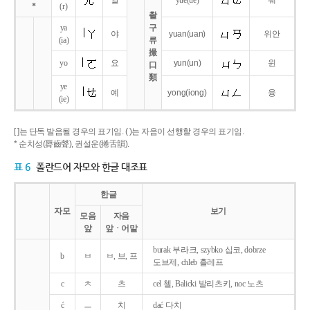
얼
yue
(ue)
웨
*
(r)
촬
ya
구
야
yuan
(uan)
위안
(ia)
류
撮
yo
요
yun
(un)
윈
口
類
ye
예
yong
(iong)
융
(ie)
[ ]는 단독 발음될 경우의 표기임. ( )는 자음이 선행할 경우의 표기임.
* 순치성(脣齒聲), 권설운(捲舌韻).
표 6
폴란드어 자모와 한글 대조표
한글
자모
보기
모음
자음
앞
앞ㆍ어말
burak 부라크, szybko 십코, dobrze
b
ㅂ
ㅂ, 브, 프
도브제, chleb 흘레프
c
ㅊ
츠
cel 첼, Balicki 발리츠키, noc 노츠
ć
ㅡ
치
dać 다치