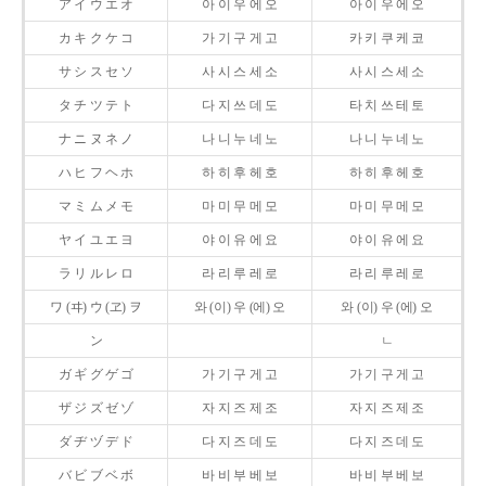
ア イ ウ エ オ
아 이 우 에 오
아 이 우 에 오
カ キ ク ケ コ
가 기 구 게 고
카 키 쿠 케 코
サ シ ス セ ソ
사 시 스 세 소
사 시 스 세 소
タ チ ツ テ ト
다 지 쓰 데 도
타 치 쓰 테 토
ナ ニ ヌ ネ ノ
나 니 누 네 노
나 니 누 네 노
ハ ヒ フ ヘ ホ
하 히 후 헤 호
하 히 후 헤 호
マ ミ ム メ モ
마 미 무 메 모
마 미 무 메 모
ヤ イ ユ エ ヨ
야 이 유 에 요
야 이 유 에 요
ラ リ ル レ ロ
라 리 루 레 로
라 리 루 레 로
ワ (ヰ) ウ (ヱ) ヲ
와 (이) 우 (에) 오
와 (이) 우 (에) 오
ン
ㄴ
ガ ギ グ ゲ ゴ
가 기 구 게 고
가 기 구 게 고
ザ ジ ズ ゼ ゾ
자 지 즈 제 조
자 지 즈 제 조
ダ ヂ ヅ デ ド
다 지 즈 데 도
다 지 즈 데 도
バ ビ ブ ベ ボ
바 비 부 베 보
바 비 부 베 보