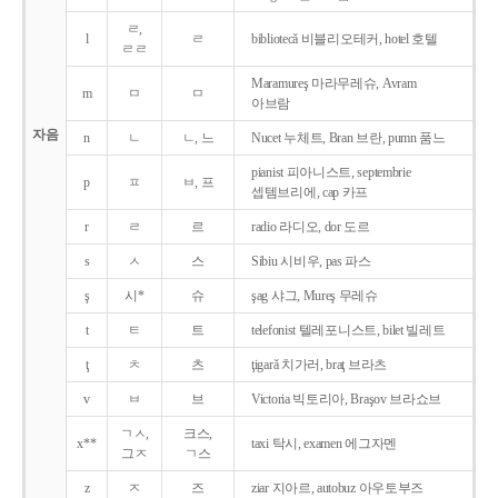
ㄹ,
l
ㄹ
bibliotecǎ 비블리오테커, hotel 호텔
ㄹㄹ
Maramureş 마라무레슈, Avram
m
ㅁ
ㅁ
아브람
자음
n
ㄴ
ㄴ, 느
Nucet 누체트, Bran 브란, pumn 품느
pianist 피아니스트, septembrie
p
ㅍ
ㅂ, 프
셉템브리에, cap 카프
r
ㄹ
르
radio 라디오, dor 도르
s
ㅅ
스
Sibiu 시비우, pas 파스
ş
시*
슈
şag 샤그, Mureş 무레슈
t
ㅌ
트
telefonist 텔레포니스트, bilet 빌레트
ţ
ㅊ
츠
ţigarǎ 치가러, braţ 브라츠
v
ㅂ
브
Victoria 빅토리아, Braşov 브라쇼브
ㄱㅅ,
크스,
x**
taxi 탁시, examen 에그자멘
그ㅈ
ㄱ스
z
ㅈ
즈
ziar 지아르, autobuz 아우토부즈