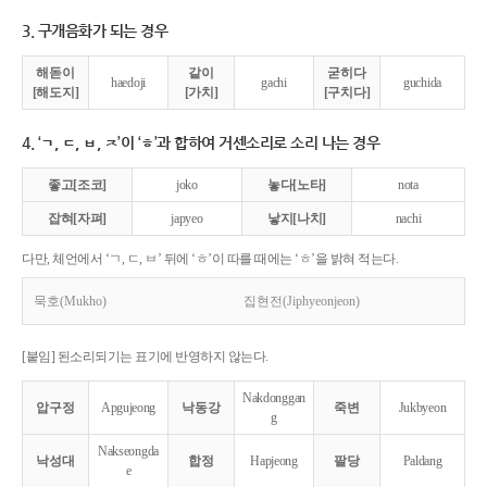
3. 구개음화가 되는 경우
해돋이
같이
굳히다
haedoji
gachi
guchida
[해도지]
[가치]
[구치다]
4. ‘ㄱ, ㄷ, ㅂ, ㅈ’이 ‘ㅎ’과 합하여 거센소리로 소리 나는 경우
좋고[조코]
joko
놓다[노타]
nota
잡혀[자펴]
japyeo
낳지[나치]
nachi
다만, 체언에서 ‘ㄱ, ㄷ, ㅂ’ 뒤에 ‘ㅎ’이 따를 때에는 ‘ㅎ’을 밝혀 적는다.
묵호(Mukho)
집현전(Jiphyeonjeon)
[붙임] 된소리되기는 표기에 반영하지 않는다.
Nakdonggan
압구정
Apgujeong
낙동강
죽변
Jukbyeon
g
Nakseongda
낙성대
합정
Hapjeong
팔당
Paldang
e