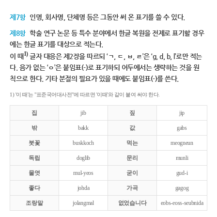
제7항
인명, 회사명, 단체명 등은 그동안 써 온 표기를 쓸 수 있다.
제8항
학술 연구 논문 등 특수 분야에서 한글 복원을 전제로 표기할 경우
에는 한글 표기를 대상으로 적는다.
1)
이 때
글자 대응은 제2장을 따르되 ‘ㄱ, ㄷ, ㅂ, ㄹ’은 ‘g, d, b, l’로만 적는
다. 음가 없는 ‘ㅇ’은 붙임표(-)로 표기하되 어두에서는 생략하는 것을 원
칙으로 한다. 기타 분절의 필요가 있을 때에도 붙임표(-)를 쓴다.
1) '이 때'는 "표준국어대사전"에 따르면 '이때'와 같이 붙여 써야 한다.
집
jib
짚
jip
밖
bakk
값
gabs
붓꽃
buskkoch
먹는
meogneun
독립
doglib
문리
munli
물엿
mul-yeos
굳이
gud-i
좋다
johda
가곡
gagog
조랑말
jolangmal
없었습니다
eobs-eoss-seubnida