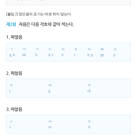
[붙임 2] 장모음의 표기는 따로 하지 않는다.
제2항
자음은 다음 각호와 같이 적는다.
1. 파열음
ㄱ
ㄲ
ㅋ
ㄷ
ㄸ
ㅌ
ㅂ
ㅃ
ㅍ
g, k
kk
k
d, t
tt
t
b, p
pp
p
2. 파찰음
ㅈ
ㅉ
ㅊ
j
jj
ch
3. 마찰음
ㅅ
ㅆ
ㅎ
s
ss
h