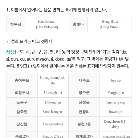
1. 이름에서 일어나는 음운 변화는 표기에 반영하지 않는다.
Han Boknam
Hong Bitna
한복남
홍빛나
(Han Bok-nam)
(Hong Bit-na)
2. 성의 표기는 따로 정한다.
제5항
‘도, 시, 군, 구, 읍, 면, 리, 동’의 행정 구역 단위와 ‘가’는 각각 ‘do,
si, gun, gu, eup, myeon, ri, dong, ga’로 적고, 그 앞에는 붙임표(-)를 넣
는다. 붙임표(-) 앞뒤에서 일어나는 음운 변화는 표기에 반영하지 않는다.
Chungcheongbuk-
충청북도
제주도
Jeju-do
do
의정부시
Uijeongbu-si
양주군
Yangju-gun
도봉구
Dobong-gu
신창읍
Sinchang-eup
삼죽면
Samjuk-myeon
인왕리
Inwang-ri
Bongcheon 1(il)-
당산동
Dangsan-dong
봉천 1동
dong
종로 2가
Jongno 2(i)-ga
퇴계로 3가
Toegyero 3(sam)-ga