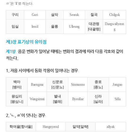
ㄹ’은 ‘ll’로 적는다.
구리
Guri
설악
Seorak
칠곡
Chilgok
대관령
Daegwallyeon
임실
Imsil
울릉
Ulleung
[대괄령]
g
제3장 표기상의 유의점
제1항
음운 변화가 일어날 때에는 변화의 결과에 따라 다음 각호와 같이
적는다.
1. 자음 사이에서 동화 작용이 일어나는 경우
백마
신문로
종로
Baengma
Sinmunno
Jongno
[뱅마]
[신문노]
[종노]
왕십리
별내
신라
Wangsimni
Byeollae
Silla
[왕심니]
[별래]
[실라]
2. ‘ㄴ, ㄹ’이 덧나는 경우
학여울[항녀울]
Hangnyeoul
알약[알략]
allyak