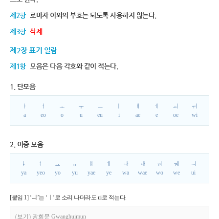
제2항
로마자 이외의 부호는 되도록 사용하지 않는다.
제3항
삭제
제2장 표기 일람
제1항
모음은 다음 각호와 같이 적는다.
1. 단모음
ㅏ
ㅓ
ㅗ
ㅜ
ㅡ
ㅣ
ㅐ
ㅔ
ㅚ
ㅟ
a
eo
o
u
eu
i
ae
e
oe
wi
2. 이중 모음
ㅑ
ㅕ
ㅛ
ㅠ
ㅒ
ㅖ
ㅘ
ㅙ
ㅝ
ㅞ
ㅢ
ya
yeo
yo
yu
yae
ye
wa
wae
wo
we
ui
[붙임 1] ‘ㅢ’는 ‘ㅣ’로 소리 나더라도 ui로 적는다.
(보기) 광희문 Gwanghuimun