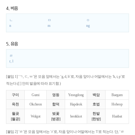
4. 비음
ㄴ
ㅁ
ㅇ
n
m
ng
5. 유음
ㄹ
r, l
[붙임 1] ‘ㄱ, ㄷ, ㅂ’은 모음 앞에서는 ‘g, d, b’로, 자음 앞이나 어말에서는 ‘k, t, p’로
적는다.([ ] 안의 발음에 따라 표기함.)
구미
Gumi
영동
Yeongdong
백암
Baegam
옥천
Okcheon
합덕
Hapdeok
호법
Hobeop
월곶
벚꽃
한밭
Wolgot
beotkkot
Hanbat
[월곧]
[벋꼳]
[한받]
[붙임 2] ‘ㄹ’은 모음 앞에서는 ‘r’로, 자음 앞이나 어말에서는 ‘l’로 적는다. 단, ‘ㄹ