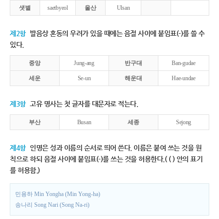
샛별
saetbyeol
울산
Ulsan
제2항
발음상 혼동의 우려가 있을 때에는 음절 사이에 붙임표(-)를 쓸 수
있다.
중앙
Jung-ang
반구대
Ban-gudae
세운
Se-un
해운대
Hae-undae
제3항
고유 명사는 첫 글자를 대문자로 적는다.
부산
Busan
세종
Sejong
제4항
인명은 성과 이름의 순서로 띄어 쓴다. 이름은 붙여 쓰는 것을 원
칙으로 하되 음절 사이에 붙임표(-)를 쓰는 것을 허용한다.( ( ) 안의 표기
를 허용함.)
민용하 Min Yongha (Min Yong-ha)
송나리 Song Nari (Song Na-ri)