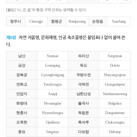
[붙임] ‘시, 군, 읍’의 행정 구역 단위는 생략할 수 있다.
청주시
Cheongju
함평군
Hampyeong
순창읍
Sunchang
제6항
자연 지물명, 문화재명, 인공 축조물명은 붙임표(-) 없이 붙여 쓴
다.
남산
Namsan
속리산
Songnisan
금강
Geumgang
독도
Dokdo
경복궁
Gyeongbokgung
무량수전
Muryangsujeon
연화교
Yeonhwagyo
극락전
Geungnakjeon
안압지
Anapji
남한산성
Namhansanseong
화랑대
Hwarangdae
불국사
Bulguksa
현충사
Hyeonchungsa
독립문
Dongnimmun
오죽헌
Ojukheon
촉석루
Chokseongnu
종묘
Jongmyo
다보탑
Dabotap