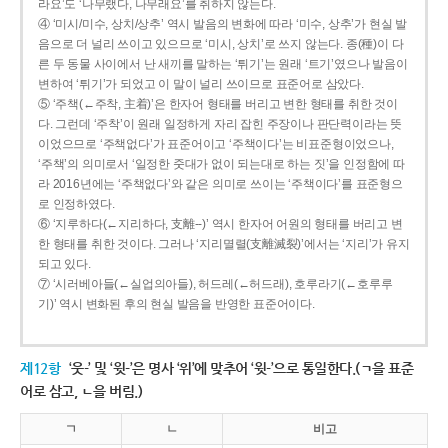
라요’도 ‘나무랬다, 나무래요’를 취하지 않는다.
④ ‘미시/미수, 상치/상추’ 역시 발음의 변화에 따라 ‘미수, 상추’가 현실 발
음으로 더 널리 쓰이고 있으므로 ‘미시, 상치’로 쓰지 않는다. 종(種)이 다
른 두 동물 사이에서 난 새끼를 말하는 ‘튀기’는 원래 ‘트기’였으나 발음이
변하여 ‘튀기’가 되었고 이 말이 널리 쓰이므로 표준어로 삼았다.
⑤ ‘주책(←주착, 主着)’은 한자어 형태를 버리고 변한 형태를 취한 것이
다. 그런데 ‘주착’이 원래 일정하게 자리 잡힌 주장이나 판단력이라는 뜻
이었으므로 ‘주책없다’가 표준어이고 ‘주책이다’는 비표준형이었으나,
‘주책’의 의미로서 ‘일정한 줏대가 없이 되는대로 하는 짓’을 인정함에 따
라 2016년에는 ‘주책없다’와 같은 의미로 쓰이는 ‘주책이다’를 표준형으
로 인정하였다.
⑥ ‘지루하다(←지리하다, 支離--)’ 역시 한자어 어원의 형태를 버리고 변
한 형태를 취한 것이다. 그러나 ‘지리멸렬(支離滅裂)’에서는 ‘지리’가 유지
되고 있다.
⑦ ‘시러베아들(←실업의아들), 허드레(←허드래), 호루라기(←호루루
기)’ 역시 변화된 후의 현실 발음을 반영한 표준어이다.
제12항
‘웃-’ 및 ‘윗-’은 명사 ‘위’에 맞추어 ‘윗-’으로 통일한다.(ㄱ을 표준
어로 삼고, ㄴ을 버림.)
ㄱ
ㄴ
비고