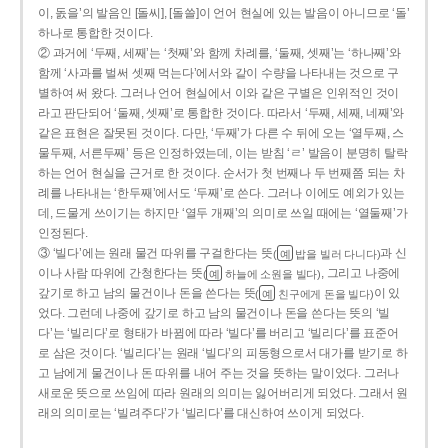
이, 돐을’의 발음인 [돌씨], [돌쓸]이 언어 현실에 있는 발음이 아니므로 ‘돌’
하나로 통합한 것이다.
② 과거에 ‘두째, 세째’는 ‘첫째’와 함께 차례를, ‘둘째, 셋째’는 ‘하나째’와
함께 ‘사과를 벌써 셋째 먹는다’에서와 같이 수량을 나타내는 것으로 구
별하여 써 왔다. 그러나 언어 현실에서 이와 같은 구별은 인위적인 것이
라고 판단되어 ‘둘째, 셋째’로 통합한 것이다. 따라서 ‘두째, 세째, 네째’와
같은 표현은 잘못된 것이다. 다만, ‘두째’가 다른 수 뒤에 오는 ‘열두째, 스
물두째, 서른두째’ 등은 인정하였는데, 이는 받침 ‘ㄹ’ 발음이 분명히 탈락
하는 언어 현실을 근거로 한 것이다. 순서가 첫 번째나 두 번째쯤 되는 차
례를 나타내는 ‘한두째’에서도 ‘두째’로 쓴다. 그러나 이에도 예외가 있는
데, 드물게 쓰이기는 하지만 ‘열두 개째’의 의미로 쓰일 때에는 ‘열둘째’가
인정된다.
③ ‘빌다’에는 원래 물건 따위를 구걸한다는 뜻
과 신
(
밥을 빌러 다니다)
예
이나 사람 따위에 간청한다는 뜻
, 그리고 나중에
(
하늘에 소원을 빌다)
예
갚기로 하고 남의 물건이나 돈을 쓴다는 뜻
이 있
(
친구에게 돈을 빌다)
예
었다. 그런데 나중에 갚기로 하고 남의 물건이나 돈을 쓴다는 뜻의 ‘빌
다’는 ‘빌리다’로 형태가 바뀜에 따라 ‘빌다’를 버리고 ‘빌리다’를 표준어
로 삼은 것이다. ‘빌리다’는 원래 ‘빌다’의 피동형으로서 대가를 받기로 하
고 남에게 물건이나 돈 따위를 내어 주는 것을 뜻하는 말이었다. 그러나
새로운 뜻으로 쓰임에 따라 원래의 의미는 잃어버리게 되었다. 그래서 원
래의 의미로는 ‘빌려주다’가 ‘빌리다’를 대신하여 쓰이게 되었다.