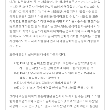
다.”와 같은 말에서 ‘두’는 서울말이기는 하지만 표준어는 아니다. 교양 있
는 사람은 오랜 문자 언어의 관습적 쓰임에 영향을 받아 ‘도’라고 쓰는 것
이 옳다고 믿기 때문이다. 따라서 서울말은 서울 지역의 말을 바탕으로
하되 언중들의 교양 의식을 반영한 말이라고 할 수 있다. 서울말을 표준
어의 조건으로 한다는 이러한 규정을 어떤 지역어를 사용하면 안 된다는
뜻으로 오해하면 안 된다. 표준어는 교육, 방송, 공식적 담화 등에서 써야
할 말이지 지역 사람들끼리 편하게 대화하는 경우에까지 꼭 써야 하는 말
이 아니다. 오히려 여러 지역어는 지역의 문화적 가치를 보존하는 소중한
자산이기도 하고 지역 사람들의 연대 의식을 강화하는 긍정적 기능을 하
기도 한다.
표준어 규정의 실제적인 대상은 다음과 같다.
(가) 1933년 ‘한글 마춤법 통일안’에서 표준어로 규정하였던 형태
가 그동안 자연스러운 언어 변화에 의해 고형(古形)이 된 것
(나) 1933년 당시 미처 사정의 대상이 되지 않아 표준어로서의 자
격을 인정받을 기회가 없었던 것
(다) 각 사전에서 달리 처리하여 정리가 필요한 것
(라) 방언, 신조어 등이 세력을 얻어 표준어 자리를 굳혀 가던 것
그러나 수많은 어휘의 표준어형을 규정에서 다 예시할 수는 없다. 이러한
한계를 보완하고자 국립국어원에서는 인터넷으로 “표준국어대사전”을
제공하고 있다. 인터넷판 “표준국어대사전”은 1999년에 초판이 발간된