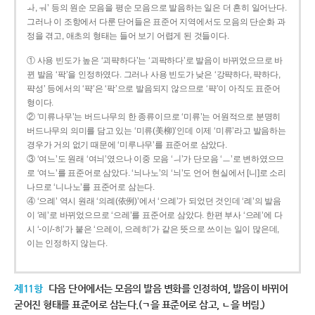
ㅘ, ㅝ’ 등의 원순 모음을 평순 모음으로 발음하는 일은 더 흔히 일어난다.
그러나 이 조항에서 다룬 단어들은 표준어 지역에서도 모음의 단순화 과
정을 겪고, 애초의 형태는 들어 보기 어렵게 된 것들이다.
① 사용 빈도가 높은 ‘괴퍅하다’는 ‘괴팍하다’로 발음이 바뀌었으므로 바
뀐 발음 ‘팍’을 인정하였다. 그러나 사용 빈도가 낮은 ‘강퍅하다, 퍅하다,
퍅성’ 등에서의 ‘퍅’은 ‘팍’으로 발음되지 않으므로 ‘퍅’이 아직도 표준어
형이다.
② ‘미류나무’는 버드나무의 한 종류이므로 ‘미류’는 어원적으로 분명히
버드나무의 의미를 담고 있는 ‘미류(美柳)’인데 이제 ‘미류’라고 발음하는
경우가 거의 없기 때문에 ‘미루나무’를 표준어로 삼았다.
③ ‘여느’도 원래 ‘여늬’였으나 이중 모음 ‘ㅢ’가 단모음 ‘ㅡ’로 변하였으므
로 ‘여느’를 표준어로 삼았다. ‘늬나노’의 ‘늬’도 언어 현실에서 [니]로 소리
나므로 ‘니나노’를 표준어로 삼는다.
④ ‘으례’ 역시 원래 ‘의례(依例)’에서 ‘으례’가 되었던 것인데 ‘례’의 발음
이 ‘레’로 바뀌었으므로 ‘으레’를 표준어로 삼았다. 한편 부사 ‘으레’에 다
시 ‘-이/-히’가 붙은 ‘으레이, 으레히’가 같은 뜻으로 쓰이는 일이 많은데,
이는 인정하지 않는다.
제11항
다음 단어에서는 모음의 발음 변화를 인정하여, 발음이 바뀌어
굳어진 형태를 표준어로 삼는다.(ㄱ을 표준어로 삼고, ㄴ을 버림.)