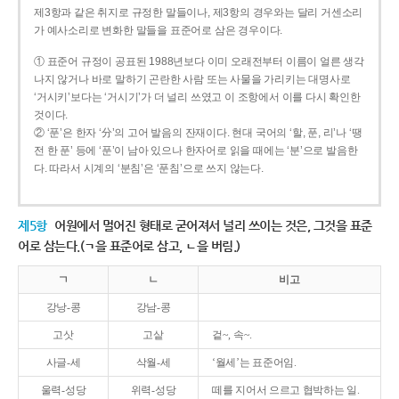
제3항과 같은 취지로 규정한 말들이나, 제3항의 경우와는 달리 거센소리
가 예사소리로 변화한 말들을 표준어로 삼은 경우이다.
① 표준어 규정이 공표된 1988년보다 이미 오래전부터 이름이 얼른 생각
나지 않거나 바로 말하기 곤란한 사람 또는 사물을 가리키는 대명사로
‘거시키’보다는 ‘거시기’가 더 널리 쓰였고 이 조항에서 이를 다시 확인한
것이다.
② ‘푼’은 한자 ‘分’의 고어 발음의 잔재이다. 현대 국어의 ‘할, 푼, 리’나 ‘땡
전 한 푼’ 등에 ‘푼’이 남아 있으나 한자어로 읽을 때에는 ‘분’으로 발음한
다. 따라서 시계의 ‘분침’은 ‘푼침’으로 쓰지 않는다.
제5항
어원에서 멀어진 형태로 굳어져서 널리 쓰이는 것은, 그것을 표준
어로 삼는다.(ㄱ을 표준어로 삼고, ㄴ을 버림.)
ㄱ
ㄴ
비고
강낭-콩
강남-콩
고삿
고샅
겉~, 속~.
사글-세
삭월-세
‘월세’는 표준어임.
울력-성당
위력-성당
떼를 지어서 으르고 협박하는 일.