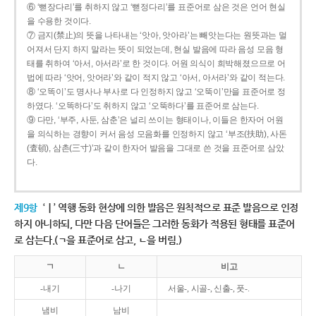
⑥ ‘뻗장다리’를 취하지 않고 ‘뻗정다리’를 표준어로 삼은 것은 언어 현실
을 수용한 것이다.
⑦ 금지(禁止)의 뜻을 나타내는 ‘앗아, 앗아라’는 빼앗는다는 원뜻과는 멀
어져서 단지 하지 말라는 뜻이 되었는데, 현실 발음에 따라 음성 모음 형
태를 취하여 ‘아서, 아서라’로 한 것이다. 어원 의식이 희박해졌으므로 어
법에 따라 ‘앗어, 앗어라’와 같이 적지 않고 ‘아서, 아서라’와 같이 적는다.
⑧ ‘오똑이’도 명사나 부사로 다 인정하지 않고 ‘오뚝이’만을 표준어로 정
하였다. ‘오똑하다’도 취하지 않고 ‘오뚝하다’를 표준어로 삼는다.
⑨ 다만, ‘부주, 사둔, 삼춘’은 널리 쓰이는 형태이나, 이들은 한자어 어원
을 의식하는 경향이 커서 음성 모음화를 인정하지 않고 ‘부조(扶助), 사돈
(査頓), 삼촌(三寸)’과 같이 한자어 발음을 그대로 쓴 것을 표준어로 삼았
다.
제9항
‘ㅣ’ 역행 동화 현상에 의한 발음은 원칙적으로 표준 발음으로 인정
하지 아니하되, 다만 다음 단어들은 그러한 동화가 적용된 형태를 표준어
로 삼는다.(ㄱ을 표준어로 삼고, ㄴ을 버림.)
ㄱ
ㄴ
비고
-내기
-나기
서울-, 시골-, 신출-, 풋-.
냄비
남비