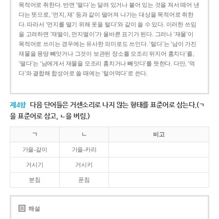
목적어로 취한다. 반면 ‘떨다’는 달려 있거나 붙어 있는 것을 쳐서 떼어 낸
다는 뜻으로, ‘먼지, 재’ 등과 같이 떨어져 나가는 대상을 목적어로 취한
다. 따라서 ‘먼지를 떨기 위해 옷을 털다’와 같이 쓸 수 있다. 이러한 쓰임
을 고려하면 ‘재떨이, 먼지떨이’가 올바른 표기가 된다. 그러나 ‘재물’이
목적어로 쓰이는 경우에는 유사한 의미로도 쓰인다. ‘털다’는 ‘남이 가진
재물을 몽땅 빼앗거나 그것이 보관된 장소를 모조리 뒤지어 훔치다’를,
‘떨다’는 ‘남에게서 재물을 모조리 훔치거나 빼앗다’를 뜻한다. 다만, ‘먹
다’와 결합해 합성어로 쓸 때에는 ‘털어먹다’로 쓴다.
제4항
다음 단어들은 거센소리로 나지 않는 형태를 표준어로 삼는다.(ㄱ
을 표준어로 삼고, ㄴ을 버림.)
ㄱ
ㄴ
비고
가을-갈이
가을-카리
거시기
거시키
분침
푼침
해설