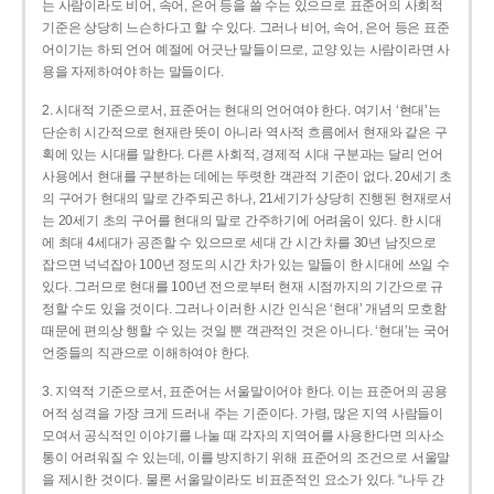
는 사람이라도 비어, 속어, 은어 등을 쓸 수는 있으므로 표준어의 사회적
기준은 상당히 느슨하다고 할 수 있다. 그러나 비어, 속어, 은어 등은 표준
어이기는 하되 언어 예절에 어긋난 말들이므로, 교양 있는 사람이라면 사
용을 자제하여야 하는 말들이다.
2. 시대적 기준으로서, 표준어는 현대의 언어여야 한다. 여기서 ‘현대’는
단순히 시간적으로 현재란 뜻이 아니라 역사적 흐름에서 현재와 같은 구
획에 있는 시대를 말한다. 다른 사회적, 경제적 시대 구분과는 달리 언어
사용에서 현대를 구분하는 데에는 뚜렷한 객관적 기준이 없다. 20세기 초
의 구어가 현대의 말로 간주되곤 하나, 21세기가 상당히 진행된 현재로서
는 20세기 초의 구어를 현대의 말로 간주하기에 어려움이 있다. 한 시대
에 최대 4세대가 공존할 수 있으므로 세대 간 시간 차를 30년 남짓으로
잡으면 넉넉잡아 100년 정도의 시간 차가 있는 말들이 한 시대에 쓰일 수
있다. 그러므로 현대를 100년 전으로부터 현재 시점까지의 기간으로 규
정할 수도 있을 것이다. 그러나 이러한 시간 인식은 ‘현대’ 개념의 모호함
때문에 편의상 행할 수 있는 것일 뿐 객관적인 것은 아니다. ‘현대’는 국어
언중들의 직관으로 이해하여야 한다.
3. 지역적 기준으로서, 표준어는 서울말이어야 한다. 이는 표준어의 공용
어적 성격을 가장 크게 드러내 주는 기준이다. 가령, 많은 지역 사람들이
모여서 공식적인 이야기를 나눌 때 각자의 지역어를 사용한다면 의사소
통이 어려워질 수 있는데, 이를 방지하기 위해 표준어의 조건으로 서울말
을 제시한 것이다. 물론 서울말이라도 비표준적인 요소가 있다. “나두 간