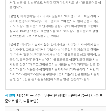
서 ‘강남콩’을 ‘강낭콩’으로 처리한 것과 마찬가지로 ‘냄비’를 표준어로 삼
은 것이다.
[붙임 1] ‘아지랑이’는 과거의 대사전들에서 ‘아지랭이’로 고쳐진 것이 교
과서에 반영되어 ‘아지랭이’가 표준어로 쓰여 왔으나, 현대 언중의 직관
이 ‘아지랑이’를 표준으로 인식하는 경향이 강해 ‘아지랑이’를 표준어로
삼았다. 1936년 “조선어 표준말 모음”에서 ‘아지랑이’를 표준어로 정한
바 있었는데 그것으로 되돌아간 것이다.
[붙임 2] ‘-장이’는 기술자에 붙는 접미사이고 ‘-쟁이’는 기타 어휘에 붙는
접미사이다. 그리고 여기서의 ‘기술자’는 ‘수공업적인 기술자’로 한정한
다. 따라서 ‘칠장이, 유기장이’에서는 ‘-장이’를 표준으로 삼고 ‘멋쟁이, 소
금쟁이, 골목쟁이’ 등에서는 ‘-쟁이’를 표준으로 삼았다. 또한 점을 치는
사람은 ‘점쟁이’가 되고 그림을 그리는 사람을 낮추어 가리키는 말은 ‘환
쟁이’가 된다. 이들은 수공업적인 기술자가 아니기 때문이다. 이처럼 의
미에 따라 ‘-장이’와 ‘-쟁이’를 구별해서 쓰기 때문에 갓을 만드는 기술자
는 ‘갓장이’, 갓을 쓴 사람을 낮잡아 이르는 말은 ‘갓쟁이’가 된다.
제10항
다음 단어는 모음이 단순화한 형태를 표준어로 삼는다.(ㄱ을 표
준어로 삼고, ㄴ을 버림.)
ㄱ
ㄴ
비고