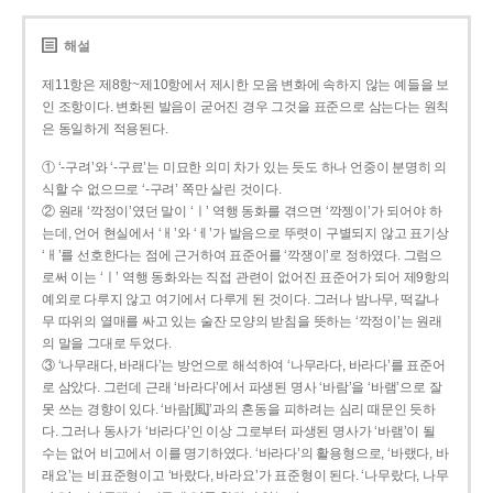
해설
제11항은 제8항~제10항에서 제시한 모음 변화에 속하지 않는 예들을 보
인 조항이다. 변화된 발음이 굳어진 경우 그것을 표준으로 삼는다는 원칙
은 동일하게 적용된다.
① ‘-구려’와 ‘-구료’는 미묘한 의미 차가 있는 듯도 하나 언중이 분명히 의
식할 수 없으므로 ‘-구려’ 쪽만 살린 것이다.
② 원래 ‘깍정이’였던 말이 ‘ㅣ’ 역행 동화를 겪으면 ‘깍젱이’가 되어야 하
는데, 언어 현실에서 ‘ㅐ’와 ‘ㅔ’가 발음으로 뚜렷이 구별되지 않고 표기상
‘ㅐ’를 선호한다는 점에 근거하여 표준어를 ‘깍쟁이’로 정하였다. 그럼으
로써 이는 ‘ㅣ’ 역행 동화와는 직접 관련이 없어진 표준어가 되어 제9항의
예외로 다루지 않고 여기에서 다루게 된 것이다. 그러나 밤나무, 떡갈나
무 따위의 열매를 싸고 있는 술잔 모양의 받침을 뜻하는 ‘깍정이’는 원래
의 말을 그대로 두었다.
③ ‘나무래다, 바래다’는 방언으로 해석하여 ‘나무라다, 바라다’를 표준어
로 삼았다. 그런데 근래 ‘바라다’에서 파생된 명사 ‘바람’을 ‘바램’으로 잘
못 쓰는 경향이 있다. ‘바람[風]’과의 혼동을 피하려는 심리 때문인 듯하
다. 그러나 동사가 ‘바라다’인 이상 그로부터 파생된 명사가 ‘바램’이 될
수는 없어 비고에서 이를 명기하였다. ‘바라다’의 활용형으로, ‘바랬다, 바
래요’는 비표준형이고 ‘바랐다, 바라요’가 표준형이 된다. ‘나무랐다, 나무