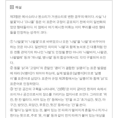
해설
제3항은 예사소리나 된소리가 거센소리로 변한 경우의 예이다. 사실 ‘나
팔꽃’이나 ‘끄나풀’ 등은 이 표준어 규정이 공표되기 전에 이미 일반화되
었던 형태들이다. 이 점에서 여기 예시한 어휘는 이미 뿌리를 내린 형태
들을 인정하는 성격이 크다.
① ‘나발꽃’이 ‘나팔꽃’으로 바뀌었으나 모든 ‘나발’을 ‘나팔’로 바꾸어야
하는 것은 아니다. 일반적인 의미의 ‘나팔’과 함께 놋쇠로 긴 대롱처럼 만
든 전통 관악기의 하나인 ‘나발’도 인정될 뿐만 아니라 ‘나팔바지, 나팔관,
나팔벌레’ 등과 ‘개나발, 병나발’ 등의 합성어에서도 각각 구별되어 쓰인
다.
② 동물 ‘삵’과 ‘고양이’의 준말인 ‘괭이’가 결합한 ‘삵괭이’는 표준 발음법
에 따라 [삭꽹이]가 되어야 하는데, 실제 발음은 [살쾡이]이므로 ‘살쾡
이’를 표준어로 삼았다. 표준어 규정 제26항에서는 ‘살쾡이’와 함께 ‘삵’도
표준어로 인정하였다.
③ ‘칸’은 공간의 구획을 나타내며, ‘간(間)’은 이미 굳어진 한자어 속에서
쓰이거나 공간으로서의 장소를 가리키는 접미사로 쓰인다. 그러므로 ‘위
칸, 한 칸 벌리다, 비어 있는 칸’ 등에서는 ‘칸’을 쓰고 ‘초가삼간, 뒷간, 마
구간, 방앗간, 외양간, 푸줏간, 헛간’ 등에서는 ‘간’을 쓴다.
④ ‘털다’는 달려 있는 것, 붙어 있는 것 따위가 떨어지게 흔들거나 치거나
한다는 뜻으로, 주로 ‘옷, 이불’ 등과 같이 먼지 따위가 붙어 있는 대상을