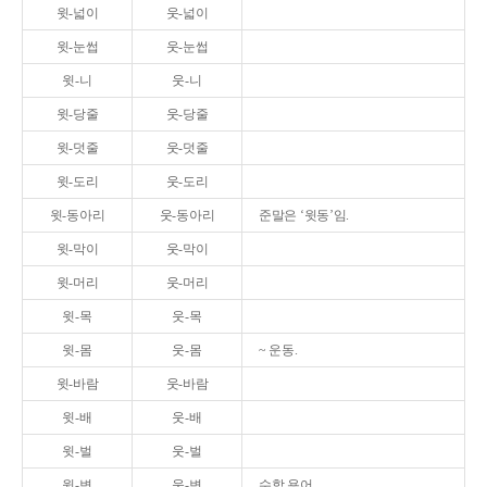
윗-넓이
웃-넓이
윗-눈썹
웃-눈썹
윗-니
웃-니
윗-당줄
웃-당줄
윗-덧줄
웃-덧줄
윗-도리
웃-도리
윗-동아리
웃-동아리
준말은 ‘윗동’임.
윗-막이
웃-막이
윗-머리
웃-머리
윗-목
웃-목
윗-몸
웃-몸
~ 운동.
윗-바람
웃-바람
윗-배
웃-배
윗-벌
웃-벌
윗-변
웃-변
수학 용어.