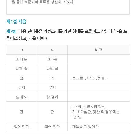
을 통해 표준어의 목록을 갱신하고 있다.
제1절 자음
제3항
다음 단어들은 거센소리를 가진 형태를 표준어로 삼는다.(ㄱ을 표
준어로 삼고, ㄴ을 버림.)
ㄱ
ㄴ
비고
끄나풀
끄나불
나팔-꽃
나발-꽃
녘
녁
동~, 들~, 새벽~, 동틀 ~.
부엌
부억
살-쾡이
삵-괭이
1. ~막이, 빈~, 방 한 ~.
칸
간
2. ‘초가삼간, 윗간’의 경우에는
‘간’임.
털어-먹다
떨어-먹다
재물을 다 없애다.