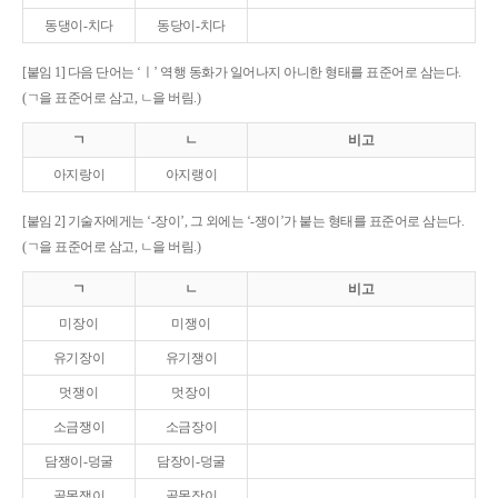
동댕이-치다
동당이-치다
[붙임 1] 다음 단어는 ‘ㅣ’ 역행 동화가 일어나지 아니한 형태를 표준어로 삼는다.
(ㄱ을 표준어로 삼고, ㄴ을 버림.)
ㄱ
ㄴ
비고
아지랑이
아지랭이
[붙임 2] 기술자에게는 ‘-장이’, 그 외에는 ‘-쟁이’가 붙는 형태를 표준어로 삼는다.
(ㄱ을 표준어로 삼고, ㄴ을 버림.)
ㄱ
ㄴ
비고
미장이
미쟁이
유기장이
유기쟁이
멋쟁이
멋장이
소금쟁이
소금장이
담쟁이-덩굴
담장이-덩굴
골목쟁이
골목장이