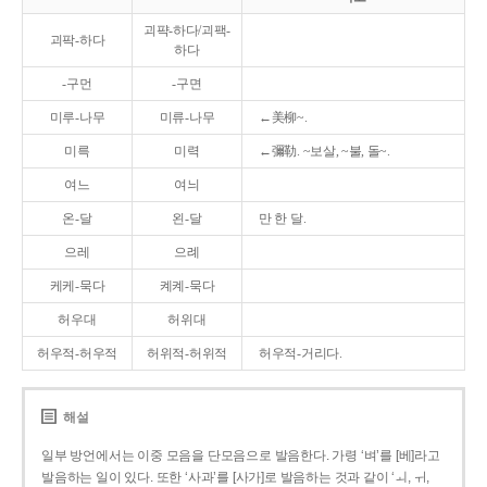
괴퍅-하다/괴팩-
괴팍-하다
하다
-구먼
-구면
미루-나무
미류-나무
←美柳~.
미륵
미력
←彌勒. ~보살, ~불, 돌~.
여느
여늬
온-달
왼-달
만 한 달.
으레
으례
케케-묵다
켸켸-묵다
허우대
허위대
허우적-허우적
허위적-허위적
허우적-거리다.
해설
일부 방언에서는 이중 모음을 단모음으로 발음한다. 가령 ‘벼’를 [베]라고
발음하는 일이 있다. 또한 ‘사과’를 [사가]로 발음하는 것과 같이 ‘ㅚ, ㅟ,