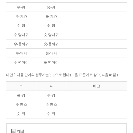
수-컷
숫-것
수-키와
숫-기와
수-탉
숫-닭
수-탕나귀
숫-당나귀
수-톨쩌귀
숫-돌쩌귀
수-퇘지
숫-돼지
수-평아리
숫-병아리
다만 2. 다음 단어의 접두사는 '숫-'으로 한다.(ㄱ을 표준어로 삼고, ㄴ을 버림.)
ㄱ
ㄴ
비고
숫-양
수-양
숫-염소
수-염소
숫-쥐
수-쥐
해설