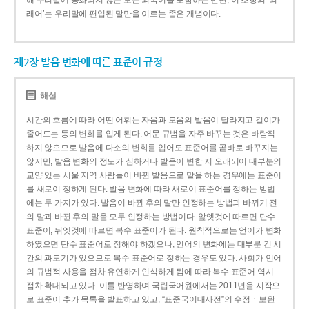
해 우리말에 동화되지 않은 모든 외국어를 포함하는 반면, 이 조항의 ‘외
래어’는 우리말에 편입된 말만을 이르는 좁은 개념이다.
제2장 발음 변화에 따른 표준어 규정
해설
시간의 흐름에 따라 어떤 어휘는 자음과 모음의 발음이 달라지고 길이가
줄어드는 등의 변화를 입게 된다. 어문 규범을 자주 바꾸는 것은 바람직
하지 않으므로 발음에 다소의 변화를 입어도 표준어를 곧바로 바꾸지는
않지만, 발음 변화의 정도가 심하거나 발음이 변한 지 오래되어 대부분의
교양 있는 서울 지역 사람들이 바뀐 발음으로 말을 하는 경우에는 표준어
를 새로이 정하게 된다. 발음 변화에 따라 새로이 표준어를 정하는 방법
에는 두 가지가 있다. 발음이 바뀐 후의 말만 인정하는 방법과 바뀌기 전
의 말과 바뀐 후의 말을 모두 인정하는 방법이다. 앞엣것에 따르면 단수
표준어, 뒤엣것에 따르면 복수 표준어가 된다. 원칙적으로는 언어가 변화
하였으면 단수 표준어로 정해야 하겠으나, 언어의 변화에는 대부분 긴 시
간의 과도기가 있으므로 복수 표준어로 정하는 경우도 있다. 사회가 언어
의 규범적 사용을 점차 유연하게 인식하게 됨에 따라 복수 표준어 역시
점차 확대되고 있다. 이를 반영하여 국립국어원에서는 2011년을 시작으
로 표준어 추가 목록을 발표하고 있고, “표준국어대사전”의 수정ㆍ보완