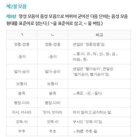
제2절 모음
제8항
양성 모음이 음성 모음으로 바뀌어 굳어진 다음 단어는 음성 모음
형태를 표준어로 삼는다.(ㄱ을 표준어로 삼고, ㄴ을 버림.)
ㄱ
ㄴ
비고
깡충-깡충
깡총-깡총
큰말은 ‘껑충껑충’임.
←童-이. 귀-, 막-, 선-, 쌍-, 검-,
-둥이
-동이
바람-, 흰-.
센말은 ‘빨가숭이’, 큰말은
발가-숭이
발가-송이
‘벌거숭이, 뻘거숭이’임.
보퉁이
보통이
봉죽
봉족
←奉足. ~꾼, ~들다.
뻗정-다리
뻗장-다리
아서, 아서라
앗아, 앗아라
하지 말라고 금지하는 말.
오뚝-이
오똑-이
부사도 ‘오뚝-이’임.
주추
주초
←柱礎. 주춧-돌.