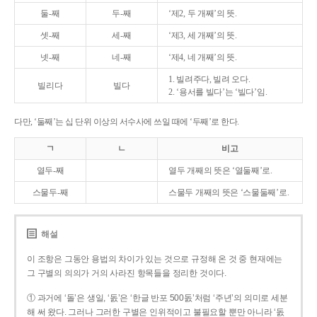
둘-째
두-째
‘제2, 두 개째’의 뜻.
셋-째
세-째
‘제3, 세 개째’의 뜻.
넷-째
네-째
‘제4, 네 개째’의 뜻.
1. 빌려주다, 빌려 오다.
빌리다
빌다
2. ‘용서를 빌다’는 ‘빌다’임.
다만, ‘둘째’는 십 단위 이상의 서수사에 쓰일 때에 ‘두째’로 한다.
ㄱ
ㄴ
비고
열두-째
열두 개째의 뜻은 ‘열둘째’로.
스물두-째
스물두 개째의 뜻은 ‘스물둘째’로.
해설
이 조항은 그동안 용법의 차이가 있는 것으로 규정해 온 것 중 현재에는
그 구별의 의의가 거의 사라진 항목들을 정리한 것이다.
① 과거에 ‘돌’은 생일, ‘돐’은 ‘한글 반포 500돐’처럼 ‘주년’의 의미로 세분
해 써 왔다. 그러나 그러한 구별은 인위적이고 불필요할 뿐만 아니라 ‘돐