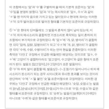
이 조항에서는 ‘암’과 ‘수’를 구별하여 쓸 때의 기본적 표준어는 ‘암’과
‘수’임을 분명히 밝혔다. ‘암’과 ‘수’는 역사적으로 ‘암ㅎ, 수ㅎ’과 같이
‘ㅎ’을 맨 마지막 음으로 가지고 있는 말이었으나 현대에 와서는 이러한
‘ㅎ’이 모두 떨어졌으므로 떨어진 형태를 기본적인 표준어로 규정하였다.
① ‘ㅎ’은 현대의 단어들에도 그 발음의 흔적이 많이 남아 있는데, 이
‘ㅎ’이 뒤의 예사소리와 결합하면 거센소리로 축약되는 일이 흔하여 이
조항에서 부가적으로 규정하였다. 즉 ‘암ㅎ’에 ‘개, 닭, 병아리’가 결합하
면 각각 ‘암캐, 암탉, 암평아리’가 되고 ‘수ㅎ’에 ‘개, 닭, 병아리’가 결합하
면 각각 ‘수캐, 수탉, 수평아리’가 되는 언어 현실을 존중하였다. 이러한
축약은 ‘다만 1’ 규정에서 언급한 예들에만 해당되는 것이므로 ‘암ㅎ, 수
ㅎ’에 ‘고양이’가 결합하더라도 ‘암고양이, 수고양이’와 같은 형태가 표준
어가 된다. 발음도 [암고양이], [수고양이]가 표준 발음이다.
② ‘수’와 뒤의 말이 결합할 때, 발음상 [ㄴ(ㄴ)] 첨가가 일어나거나 뒤의 예
사소리가 된소리가 되는 경우 사이시옷과 유사한 효과를 보이는 것이라
판단하여 ‘수’에 ‘ㅅ’을 붙인 ‘숫’을 표준어형으로 규정하였다. 이러한 경
우에는 ‘다만 2’ 규정에서 언급한 예들만 해당한다. ‘숫양, 숫염소’는 발음
이 [순냥], [순념소]이지 [수양], [수염소]가 아니므로 ‘수양, 수염소’와 같은
형태를 비표준어로 규정하였다. 또 ‘숫쥐’는 발음이 [숟쮜]이지 [수쥐]가
아니므로 ‘수쥐’와 같은 형태를 비표준어로 규정하였다.