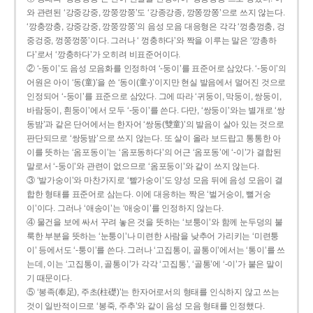
와 관련된 ‘강중강중, 깡쭝깡쭝’도 ‘강종강종, 깡쫑깡쫑’으로 쓰지 않는다.
‘깡충깡충, 강중강중, 깡쭝깡쭝’의 음성 모음 대응형은 각각 ‘껑충껑충, 겅
중겅중, 껑쭝껑쭝’이다. 그러나 ‘ 껑충하다’와 짝을 이루는 말은 ‘깡총하
다’로서 ‘깡충하다’가 오히려 비표준어이다.
② ‘-동이’도 음성 모음화를 인정하여 ‘-둥이’를 표준어로 삼았다. ‘-둥이’의
어원은 아이 ‘동(童)’을 쓴 ‘동이(童-)’이지만 현실 발음에서 멀어진 것으로
인정되어 ‘-둥이’를 표준으로 삼았다. 그에 따라 ‘귀둥이, 막둥이, 쌍둥이,
바람둥이, 흰둥이’에서 모두 ‘-둥이’를 쓴다. 다만, ‘쌍둥이’와는 별개로 ‘쌍
동밤’과 같은 단어에서는 한자어 ‘쌍동(雙童)’의 발음이 살아 있는 것으로
판단되므로 ‘쌍둥밤’으로 쓰지 않는다. 또 살이 올라 보드랍고 통통한 아
이를 뜻하는 ‘옴포동이’는 ‘옴포동하다’의 어근 ‘옴포동’에 ‘-이’가 결합된
말로서 ‘-둥이’와 관련이 없으므로 ‘옴포둥이’와 같이 쓰지 않는다.
③ ‘발가숭이’와 마찬가지로 ‘빨가숭이’도 양성 모음 뒤에 음성 모음이 결
합한 형태를 표준어로 삼는다. 이에 대응하는 짝은 ‘벌거숭이, 뻘거숭
이’이다. 그러나 ‘애송이’는 ‘애숭이’를 인정하지 않는다.
④ 물건을 보에 싸서 꾸려 놓은 것을 뜻하는 ‘보퉁이’와 함께 눈두덩의 불
룩한 부분을 뜻하는 ‘눈퉁이’나 미련한 사람을 낮추어 가리키는 ‘미련퉁
이’ 등에서도 ‘-퉁이’를 쓴다. 그러나 ‘고집통이, 골통이’에서는 ‘통이’를 쓰
는데, 이는 ‘고집통이, 골통이’가 각각 ‘고집통’, ‘골통’에 ‘-이’가 붙은 말이
기 때문이다.
⑤ ‘봉족(奉足), 주초(柱礎)’는 한자어로서의 형태를 인식하지 않고 쓰는
것이 일반적이므로 ‘봉죽, 주추’와 같이 음성 모음 형태를 인정했다.