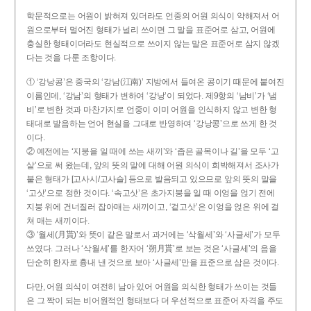
학문적으로는 어원이 밝혀져 있더라도 언중의 어원 의식이 약해져서 어
원으로부터 멀어진 형태가 널리 쓰이면 그 말을 표준어로 삼고, 어원에
충실한 형태이더라도 현실적으로 쓰이지 않는 말은 표준어로 삼지 않겠
다는 것을 다룬 조항이다.
① ‘강낭콩’은 중국의 ‘강남(江南)’ 지방에서 들여온 콩이기 때문에 붙여진
이름인데, ‘강남’의 형태가 변하여 ‘강낭’이 되었다. 제9항의 ‘남비’가 ‘냄
비’로 변한 것과 마찬가지로 언중이 이미 어원을 인식하지 않고 변한 형
태대로 발음하는 언어 현실을 그대로 반영하여 ‘강낭콩’으로 쓰게 한 것
이다.
② 예전에는 ‘지붕을 일 때에 쓰는 새끼’와 ‘좁은 골목이나 길’을 모두 ‘고
샅’으로 써 왔는데, 앞의 뜻의 말에 대해 어원 의식이 희박해져서 조사가
붙은 형태가 [고사시/고사슬] 등으로 발음되고 있으므로 앞의 뜻의 말을
‘고삿’으로 정한 것이다. ‘속고삿’은 초가지붕을 일 때 이엉을 얹기 전에
지붕 위에 건너질러 잡아매는 새끼이고, ‘겉고삿’은 이엉을 얹은 위에 걸
쳐 매는 새끼이다.
③ ‘월세(月貰)’와 뜻이 같은 말로서 과거에는 ‘삭월세’와 ‘사글세’가 모두
쓰였다. 그러나 ‘삭월세’를 한자어 ‘朔月貰’로 보는 것은 ‘사글세’의 음을
단순히 한자로 흉내 낸 것으로 보아 ‘사글세’만을 표준으로 삼은 것이다.
다만, 어원 의식이 여전히 남아 있어 어원을 의식한 형태가 쓰이는 것들
은 그 짝이 되는 비어원적인 형태보다 더 우선적으로 표준어 자격을 주도