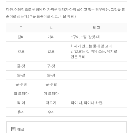
다만, 어원적으로 원형에 더 가까운 형태가 아직 쓰이고 있는 경우에는, 그것을 표
준어로 삼는다.(ㄱ을 표준어로 삼고, ㄴ을 버림.)
ㄱ
ㄴ
비고
갈비
가리
~구이, ~찜, 갈빗-대.
1. 사기 만드는 물레 밑 고리.
갓모
갈모
2. '갈모'는 갓 위에 쓰는, 유지로
만든 우비.
굴-젓
구-젓
말-곁
말-겻
물-수란
물-수랄
밀-뜨리다
미-뜨리다
적-이
저으기
적이-나, 적이나-하면.
휴지
수지
해설