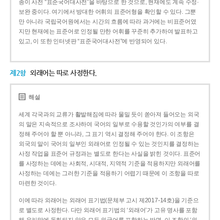
종이 사전 “표준국어대사전”을 바탕으로 한 것으로, 현재에도 계속 수정·
보완 중이다. 여기에서 방대한 어휘의 표준어형을 확인할 수 있다. 그뿐
만 아니라 국립국어원에서는 시간의 흐름에 따라 과거에는 비표준어였
지만 현재에는 표준어로 인정될 만한 어휘를 꾸준히 추가하여 발표하고
있고, 이 또한 인터넷판 “표준국어대사전”에 반영되어 있다.
제2항
외래어는 따로 사정한다.
해설
세계 각국과의 교류가 활발해짐에 따라 물밀 듯이 쏟아져 들어오는 외국
의 말은 지속적으로 조사하여 국어의 일부로 수용할 것인가의 여부를 결
정해 주어야 할 뿐 아니라, 그 표기 역시 결정해 주어야 한다. 이 조항은
외국의 말이 국어의 일부인 외래어로 인정될 수 있는 것인지를 결정하는
사정 작업을 표준어 규정과는 별도로 한다는 사실을 밝힌 것이다. 표준어
를 사정하는 데에는 사회적, 시대적, 지역적 기준을 적용하지만 외래어를
사정하는 데에는 그러한 기준을 적용하기 어렵기 때문에 이 조항을 따로
마련한 것이다.
이에 따라 외래어는 외래어 표기법(문체부 고시 제2017-14호)을 기준으
로 별도로 사정한다. 다만 외래어 표기법의 ‘외래어’가 고유 명사를 포함