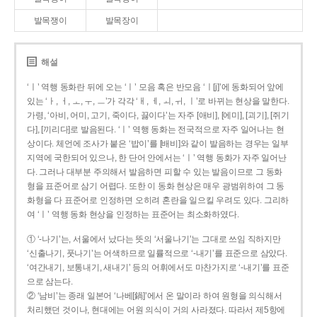
발목쟁이
발목장이
해설
‘ㅣ’ 역행 동화란 뒤에 오는 ‘ㅣ’ 모음 혹은 반모음 ‘ㅣ[j]’에 동화되어 앞에
있는 ‘ㅏ, ㅓ, ㅗ, ㅜ, ㅡ’가 각각 ‘ㅐ, ㅔ, ㅚ, ㅟ, ㅣ’로 바뀌는 현상을 말한다.
가령, ‘아비, 어미, 고기, 죽이다, 끓이다’는 자주 [애비], [에미], [괴기], [쥐기
다], [끼리다]로 발음된다. ‘ㅣ’ 역행 동화는 전국적으로 자주 일어나는 현
상이다. 체언에 조사가 붙은 ‘밥이’를 [배비]와 같이 발음하는 경우는 일부
지역에 국한되어 있으나, 한 단어 안에서는 ‘ㅣ’ 역행 동화가 자주 일어난
다. 그러나 대부분 주의해서 발음하면 피할 수 있는 발음이므로 그 동화
형을 표준어로 삼기 어렵다. 또한 이 동화 현상은 매우 광범위하여 그 동
화형을 다 표준어로 인정하면 오히려 혼란을 일으킬 우려도 있다. 그리하
여 ‘ㅣ’ 역행 동화 현상을 인정하는 표준어는 최소화하였다.
① ‘-나기’는, 서울에서 났다는 뜻의 ‘서울나기’는 그대로 쓰임 직하지만
‘신출나기, 풋나기’는 어색하므로 일률적으로 ‘-내기’를 표준으로 삼았다.
‘여간내기, 보통내기, 새내기’ 등의 어휘에서도 마찬가지로 ‘-내기’를 표준
으로 삼는다.
② ‘남비’는 종래 일본어 ‘나베[鍋]’에서 온 말이라 하여 원형을 의식해서
처리했던 것이나, 현대에는 어원 의식이 거의 사라졌다. 따라서 제5항에