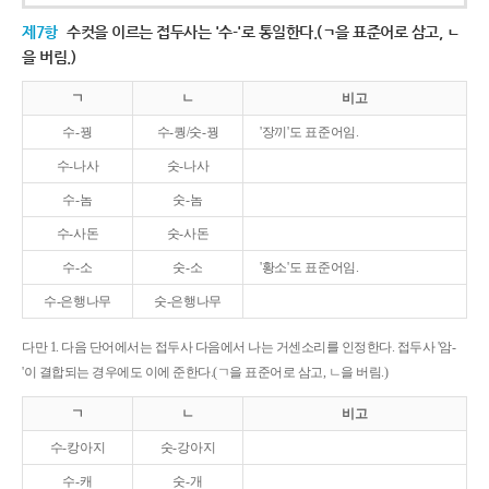
제7항
수컷을 이르는 접두사는 '수-'로 통일한다.(ㄱ을 표준어로 삼고, ㄴ
을 버림.)
ㄱ
ㄴ
비고
수-꿩
수-퀑/숫-꿩
'장끼'도 표준어임.
수-나사
숫-나사
수-놈
숫-놈
수-사돈
숫-사돈
수-소
숫-소
'황소'도 표준어임.
수-은행나무
숫-은행나무
다만 1. 다음 단어에서는 접두사 다음에서 나는 거센소리를 인정한다. 접두사 '암-
'이 결합되는 경우에도 이에 준한다.(ㄱ을 표준어로 삼고, ㄴ을 버림.)
ㄱ
ㄴ
비고
수-캉아지
숫-강아지
수-캐
숫-개