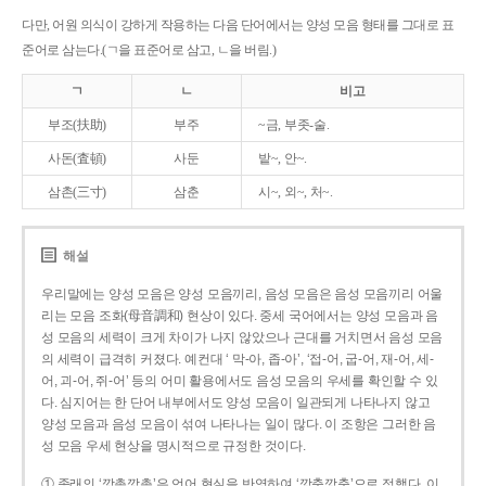
다만, 어원 의식이 강하게 작용하는 다음 단어에서는 양성 모음 형태를 그대로 표
준어로 삼는다.(ㄱ을 표준어로 삼고, ㄴ을 버림.)
ㄱ
ㄴ
비고
부조(扶助)
부주
~금, 부좃-술.
사돈(査頓)
사둔
밭~, 안~.
삼촌(三寸)
삼춘
시~, 외~, 처~.
해설
우리말에는 양성 모음은 양성 모음끼리, 음성 모음은 음성 모음끼리 어울
리는 모음 조화(母音調和) 현상이 있다. 중세 국어에서는 양성 모음과 음
성 모음의 세력이 크게 차이가 나지 않았으나 근대를 거치면서 음성 모음
의 세력이 급격히 커졌다. 예컨대 ‘ 막-아, 좁-아’, ‘접-어, 굽-어, 재-어, 세-
어, 괴-어, 쥐-어’ 등의 어미 활용에서도 음성 모음의 우세를 확인할 수 있
다. 심지어는 한 단어 내부에서도 양성 모음이 일관되게 나타나지 않고
양성 모음과 음성 모음이 섞여 나타나는 일이 많다. 이 조항은 그러한 음
성 모음 우세 현상을 명시적으로 규정한 것이다.
① 종래의 ‘깡총깡총’은 언어 현실을 반영하여 ‘깡충깡충’으로 정했다. 이