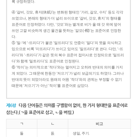
록 규정하였다.
④ ‘갈비, 갓모, 휴지(休紙)’는 변화된 형태인 ‘가리, 갈모, 수지’ 등도 각각
쓰였으나, 본래의 형태가 더 널리 쓰이므로 ‘갈비, 갓모, 휴지’의 형태를
표준어로 인정하였다. 다만, ‘갓모’와는 별개로 비가 올 때 갓 위에 덮어
쓰던 고깔 비슷하게 생긴 물건을 뜻하는 ‘갈모(-帽)’는 표준어로 인정한
다.
⑤ ‘밀-’에 ‘-뜨리다’가 붙은 ‘밀뜨리다’도 언중이 ‘밀다’의 뜻을 의식하고
있으므로 비록 ‘미뜨리다’가 쓰이고 있어도 ‘밀뜨리다’로 쓴다. 다만, ‘-뜨
리다’와 ‘-트리다’가 같은 뜻의 복수 표준어 접미사로 인정되므로 ‘밀뜨리
다’와 함께 ‘밀트리다’도 표준어로 인정된다.
⑥ ‘적이’는 의미적으로 ‘적다’와는 멀어지고 오히려 반대의 의미를 가지
게 되었다. 그 때문에 한동안 ‘저으기’가 널리 보급되기도 하였다. 그러나
반대의 뜻이 되었더라도 원래의 어원 ‘적다’와의 관계는 부정할 수 없기
때문에 ‘저으기’가 아닌 ‘적이’를 표준어로 삼았다.
제6항
다음 단어들은 의미를 구별함이 없이, 한 가지 형태만을 표준어로
삼는다.(ㄱ을 표준어로 삼고, ㄴ을 버림.)
ㄱ
ㄴ
비고
돌
돐
생일, 주기.