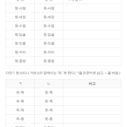
윗-사랑
웃-사랑
윗-세장
웃-세장
윗-수염
웃-수염
윗-입술
웃-입술
윗-잇몸
웃-잇몸
윗-자리
웃-자리
윗-중방
웃-중방
다만 1. 된소리나 거센소리 앞에서는 ‘위-’로 한다.(ㄱ을 표준어로 삼고, ㄴ을 버림.)
ㄱ
ㄴ
비고
위-짝
웃-짝
위-쪽
웃-쪽
위-채
웃-채
위-층
웃-층