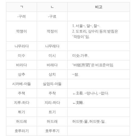
ㄱ
ㄴ
비고
-구려
-구료
1. 서울~, 알~, 찰~.
깍쟁이
깍정이
2. 도토리, 상수리 등의 받침은
‘깍정이’임.
나무라다
나무래다
미수
미시
미숫-가루.
바라다
바래다
‘바램[所望]’은 비표준어임.
상추
상치
~쌈.
시러베-아들
실업의-아들
주책
주착
←主着. ~망나니, ~없다.
지루-하다
지리-하다
←支離.
튀기
트기
허드레
허드래
허드렛-물, 허드렛-일.
호루라기
호루루기