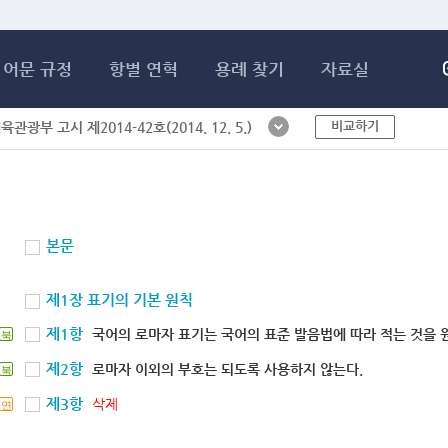
메인콘텐츠 바로가기
어문 규정
항별 연혁
용례 찾기
자료실
비교하기
체육관광부 고시 제2014-42호(2014. 12. 5.)
본문
제1장 표기의 기본 원칙
제1항
국어의 로마자 표기는 국어의 표준 발음법에 따라 적는 것을 
북
제2항
로마자 이외의 부호는 되도록 사용하지 않는다.
북
제3항
삭제
연