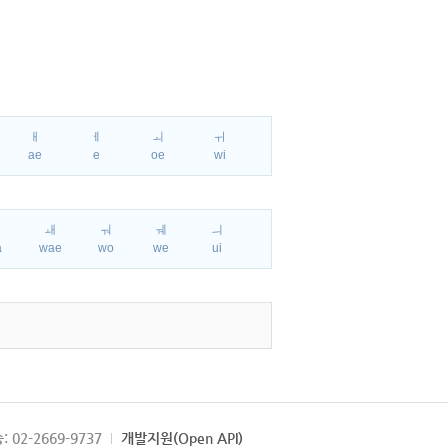
ㅐ
ㅔ
ㅚ
ㅟ
ae
e
oe
wi
ㅘ
ㅙ
ㅝ
ㅞ
ㅢ
a
wae
wo
we
ui
: 02-2669-9737
개발지원(Open API)