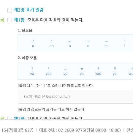
제2장 표기 일람
제1항
모음은 다음 각호와 같이 적는다.
북
1. 단모음
ㅏ
ㅓ
ㅗ
ㅜ
ㅡ
ㅣ
a
eo
o
u
eu
i
2. 이중 모음
ㅑ
ㅕ
ㅛ
ㅠ
ㅒ
ㅖ
ya
yeo
yo
yu
yae
ye
w
[붙임 1] ‘ㅢ’는 ‘ㅣ’로 소리 나더라도 ui로 적는다.
(보기) 광희문 Gwanghuimun
[붙임 2] 장모음의 표기는 따로 하지 않는다.
제2항
자음은 다음 각호와 같이 적는다.
북
1. 파열음
154(방화3동 827)
대표 전화: 02-2669-9775(평일 09:00~18:00)
전송