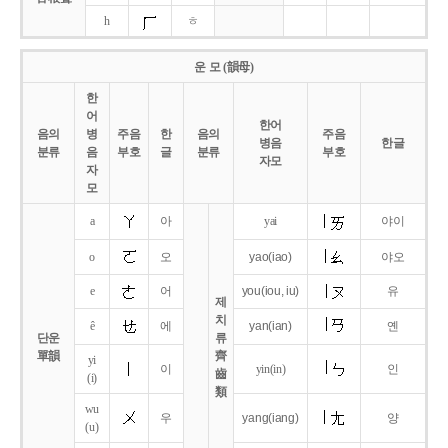
h
ㅎ
운 모 (韻母)
한
어
한어
음의
병
주음
한
음의
주음
병음
한글
분류
음
부호
글
분류
부호
자모
자
모
a
아
yai
야이
o
오
yao
(iao)
야오
e
어
you
(iou,
iu)
유
제
치
ê
에
yan
(ian)
옌
단운
류
單韻
齊
yi
이
yin(in)
인
齒
(i)
類
wu
우
yang
(iang)
양
(u)