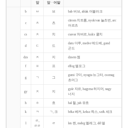
앞
앞ㆍ어말
b
ㅂ
브
bab 버브, ablak 어블러크
citrom 치트롬, nyolcvan 뇰츠번, arc
c
ㅊ
츠
어르츠
cs
ㅊ
치
csavar 처버르, kulcs 쿨치
daru 더루, medve 메드베, gond
d
ㄷ
드
곤드
dzs
ㅈ
지
dzsem 젬
f
ㅍ
프
elfog 엘포그
gumi 구미, nyugta 뉴그터, csomag
g
ㄱ
그
초머그
gyár 자르, hagyma 허지머, nagy
gy
ㅈ
지
너지
h
ㅎ
흐
hal 헐, juh 유흐
k
ㅋ
ㄱ, 크
béka 베커, keksz 켁스, szék 세크
ㄹ,
l
ㄹ
len 렌, meleg 멜레그, dél 델
ㄹㄹ