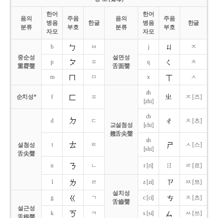
한어
한어
음의
주음
음의
주음
병음
한글
병음
한글
분류
부호
분류
부호
자모
자모
b
ㅂ
j
ㅈ
중순성
설면성
p
ㅍ
q
ㅊ
重脣聲
舌面聲
m
ㅁ
x
ㅅ
zh
순치성*
f
ㅍ
ㅈ [즈]
[zhi]
ch
d
ㄷ
ㅊ [츠]
교설첨성
[chi]
翹舌尖聲
sh
t
ㅌ
ㅅ [스]
설첨성
[shi]
舌尖聲
ㄖ
n
ㄴ
r [ri]
ㄹ [르]
l
ㄹ
z [zi]
ㅉ [쯔]
설치성
g
ㄱ
c [ci]
ㅊ [츠]
舌齒聲
설근성
k
ㅋ
s [si]
ㅆ [쓰]
舌根聲