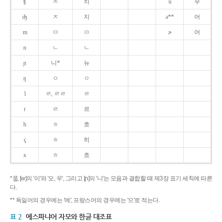
ʧ
ㅊ
치
u
우
ʤ
ㅈ
지
ə**
어
m
ㅁ
ㅁ
ɚ
어
n
ㄴ
ㄴ
ɲ
니*
뉴
ŋ
ㅇ
ㅇ
l
ㄹ, ㄹㄹ
ㄹ
r
ㄹ
르
h
ㅎ
흐
ç
ㅎ
히
x
ㅎ
흐
* [j], [w]의 '이'와 '오, 우', 그리고 [ɲ]의 '니'는 모음과 결합할 때 제3장 표기 세칙에 따른
다.
** 독일어의 경우에는 '에', 프랑스어의 경우에는 '으'로 적는다.
표 2
에스파냐어 자모와 한글 대조표