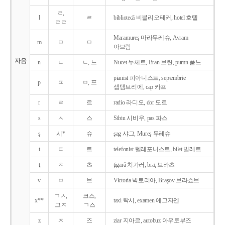
ㄹ,
l
ㄹ
bibliotecǎ 비블리오테커, hotel 호텔
ㄹㄹ
Maramureş 마라무레슈, Avram
m
ㅁ
ㅁ
아브람
자음
n
ㄴ
ㄴ, 느
Nucet 누체트, Bran 브란, pumn 품느
pianist 피아니스트, septembrie
p
ㅍ
ㅂ, 프
셉템브리에, cap 카프
r
ㄹ
르
radio 라디오, dor 도르
s
ㅅ
스
Sibiu 시비우, pas 파스
ş
시*
슈
şag 샤그, Mureş 무레슈
t
ㅌ
트
telefonist 텔레포니스트, bilet 빌레트
ţ
ㅊ
츠
ţigarǎ 치가러, braţ 브라츠
v
ㅂ
브
Victoria 빅토리아, Braşov 브라쇼브
ㄱㅅ,
크스,
x**
taxi 탁시, examen 에그자멘
그ㅈ
ㄱ스
z
ㅈ
즈
ziar 지아르, autobuz 아우토부즈