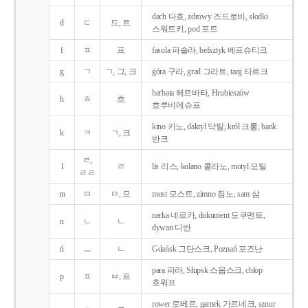
dach 다흐, zdrowy 즈드로비, słodki
d
ㄷ
드, 트
스워트키, pod 포트
f
ㅍ
프
fasola 파솔라, befsztyk 베프슈티크
g
ㄱ
ㄱ, 그, 크
góra 구라, grad 그라트, targ 타르크
herbata 헤르바타, Hrubieszów
h
ㅎ
흐
흐루비에슈프
kino 키노, daktyl 닥틸, król 크룰, bank
k
ㅋ
ㄱ, 크
반크
ㄹ,
l
ㄹ
lis 리스, kolano 콜라노, motyl 모틸
ㄹㄹ
m
ㅁ
ㅁ, 므
most 모스트, zimno 짐노, sam 삼
nerka 네르카, dokument 도쿠멘트,
n
ㄴ
ㄴ
dywan 디반
ń
ㅡ
ㄴ
Gdańsk 그단스크, Poznań 포즈난
para 파라, Słupsk 스웁스크, chłop
p
ㅍ
ㅂ, 프
흐워프
rower 로베르, garnek 가르네크, sznur