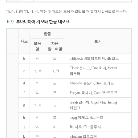
* lj, nj, š, j의 '리, 니, 시, 이'는 뒤따르는 모음과 결합할 때 합쳐서 1 음절로 적는다.
표 9
루마니아어 자모와 한글 대조표
한글
자모
보기
모음
자음
앞
앞ㆍ어말
b
ㅂ
브
bibliotecǎ 비블리오테커, alb 알브
Cîntec 큰테크, Cine 치네, facturǎ
c
ㅋ, ㅊ
ㄱ, 크
팍투러
d
ㄷ
드
Moldova 몰도바, Brad 브라드
f
ㅍ
프
Focşani 폭샤니, Cartof 카르토프
Galaţi 갈라치, Gigel 지젤, hering
g
ㄱ, ㅈ
그
헤린그
h
ㅎ
흐
haţeg 하체그, duh 두흐
j
ㅈ
지
Jiu 지우, Cluj 클루지
k
ㅋ
ㅡ
kilogram 킬로그람