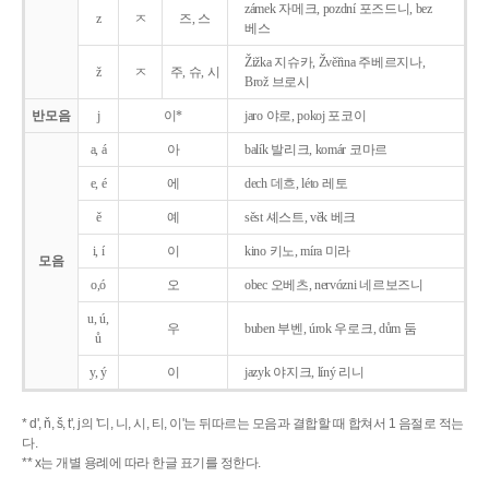
zámek 자메크, pozdní 포즈드니, bez
z
ㅈ
즈, 스
베스
Žižka 지슈카, Žvěřina 주베르지나,
ž
ㅈ
주, 슈, 시
Brož 브로시
반모음
j
이*
jaro 야로, pokoj 포코이
a, á
아
balík 발리크, komár 코마르
e, é
에
dech 데흐, léto 레토
ě
예
sěst 셰스트, věk 베크
i, í
이
kino 키노, míra 미라
모음
o,ó
오
obec 오베츠, nervózni 네르보즈니
u, ú,
우
buben 부벤, úrok 우로크, dům 둠
ů
y, ý
이
jazyk
야지크, líný 리니
* d', ň, š, t', j의 '디, 니, 시, 티, 이'는 뒤따르는 모음과 결합할 때 합쳐서 1 음절로 적는
다.
** x는 개별 용례에 따라 한글 표기를 정한다.