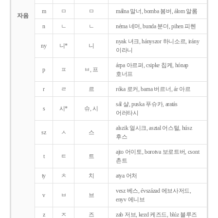
m
ㅁ
ㅁ
málna 말너, bomba 봄버, álom 알롬
자음
n
ㄴ
ㄴ
néma 네머, bunda 분더, pihen 피헨
nyak 녀크, hányszor 하니소르, irány
ny
니*
니
이라니
árpa 아르퍼, csipke 칩케, hónap
p
ㅍ
ㅂ, 프
호너프
r
ㄹ
르
róka 로커, barna 버르너, ár 아르
sál 샬, puska 푸슈카, aratás
s
시*
슈, 시
어러타시
alszik 얼시크, asztal 어스털, húsz
sz
ㅅ
스
후스
ajto 어이토, borotva 보로트버, csont
t
ㅌ
트
촌트
ty
ㅊ
치
atya 어처
vesz 베스, évszázad 에브사저드,
v
ㅂ
브
enyv 에니브
z
ㅈ
즈
zab 저브, kezd 케즈드, blúz 블루즈