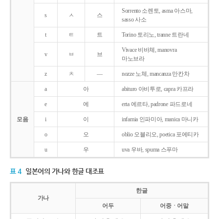
Sorrento 소렌토, asma 아스마,
s
ㅅ
스
sasso 사소
t
ㅌ
트
Torino 토리노, tranne 트란네
Vivace 비바체, manovra
v
ㅂ
브
마노브라
z
ㅊ
―
nozze 노체, mancanza 만칸차
a
아
abituro 아비투로, capra 카프라
e
에
erta 에르타, padrone 파드로네
모음
i
이
infamia 인파미아, manica 마니카
o
오
oblio 오블리오, poetica 포에티카
u
우
uva 우바, spuma 스푸마
표 4
일본어의 가나와 한글 대조표
한글
가나
어두
어중ㆍ어말