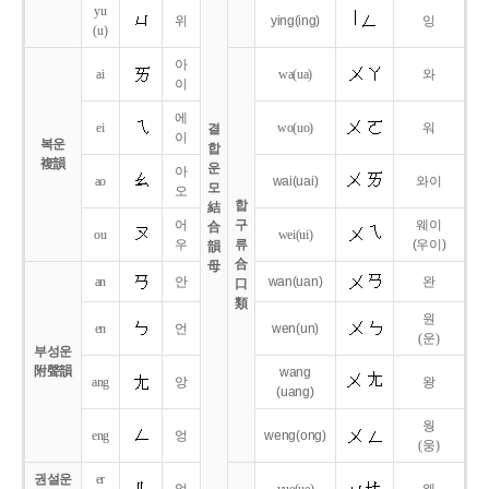
yu
위
ying
(ing)
잉
(u)
아
ai
wa
(ua)
와
이
에
ei
wo
(uo)
워
결
이
복운
합
複韻
운
아
ao
wai
(uai)
와이
모
오
합
結
어
구
웨이
合
ou
wei
(ui)
우
류
(우이)
韻
合
母
an
안
wan
(uan)
완
口
類
원
en
언
wen
(un)
(운)
부성운
附聲韻
wang
ang
앙
왕
(uang)
웡
eng
엉
weng
(ong)
(웅)
권설운
er