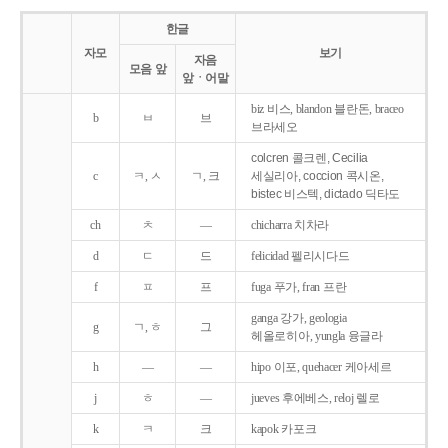
한글
자모
보기
자음
모음 앞
앞ㆍ어말
biz 비스, blandon 블란돈, braceo
b
ㅂ
브
브라세오
colcren 콜크렌, Cecilia
c
ㅋ, ㅅ
ㄱ, 크
세실리아, coccion 콕시온,
bistec 비스텍, dictado 딕타도
ch
ㅊ
―
chicharra 치차라
d
ㄷ
드
felicidad 펠리시다드
f
ㅍ
프
fuga 푸가, fran 프란
ganga 강가, geologia
g
ㄱ, ㅎ
그
헤올로히아, yungla 융글라
h
―
―
hipo 이포, quehacer 케아세르
j
ㅎ
―
jueves 후에베스, reloj 렐로
k
ㅋ
크
kapok 카포크