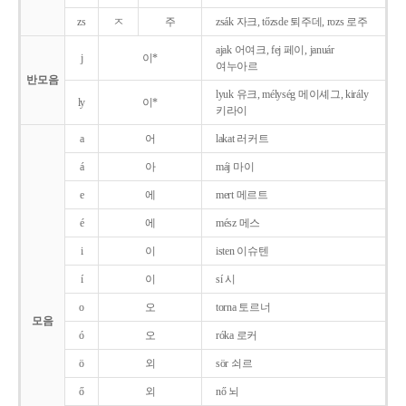
zs
ㅈ
주
zsák 자크, tőzsde 퇴주데, rozs 로주
ajak 어여크, fej 페이, január
j
이*
여누아르
반모음
lyuk 유크, mélység 메이셰그, király
ly
이*
키라이
a
어
lakat 러커트
á
아
máj 마이
e
에
mert 메르트
é
에
mész 메스
i
이
isten 이슈텐
í
이
sí 시
o
오
torna 토르너
모음
ó
오
róka 로커
ö
외
sör 쇠르
ő
외
nő 뇌