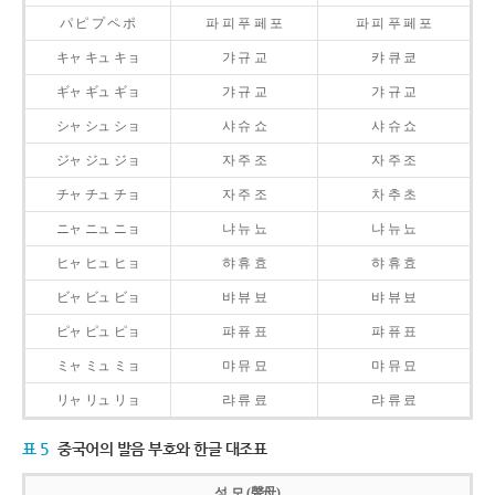
パ ピ プ ペ ポ
파 피 푸 페 포
파 피 푸 페 포
キャ キュ キョ
갸 규 교
캬 큐 쿄
ギャ ギュ ギョ
갸 규 교
갸 규 교
シャ シュ ショ
샤 슈 쇼
샤 슈 쇼
ジャ ジュ ジョ
자 주 조
자 주 조
チャ チュ チョ
자 주 조
차 추 초
ニャ ニュ ニョ
냐 뉴 뇨
냐 뉴 뇨
ヒャ ヒュ ヒョ
햐 휴 효
햐 휴 효
ビャ ビュ ビョ
뱌 뷰 뵤
뱌 뷰 뵤
ピャ ピュ ピョ
퍄 퓨 표
퍄 퓨 표
ミャ ミュ ミョ
먀 뮤 묘
먀 뮤 묘
リャ リュ リョ
랴 류 료
랴 류 료
표 5
중국어의 발음 부호와 한글 대조표
성 모 (聲母)