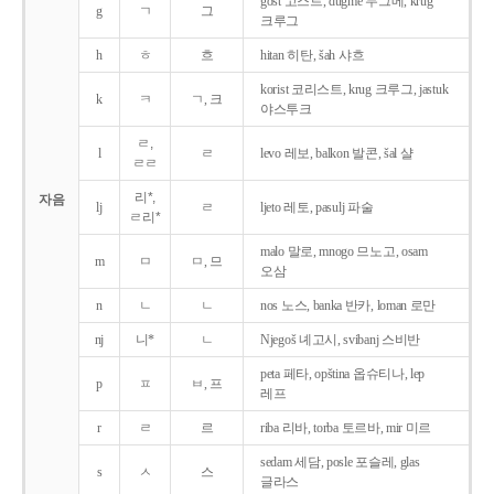
gost 고스트, dugme 두그메, krug
g
ㄱ
그
크루그
h
ㅎ
흐
hitan 히탄, šah 샤흐
korist 코리스트, krug 크루그, jastuk
k
ㅋ
ㄱ, 크
야스투크
ㄹ,
l
ㄹ
levo 레보, balkon 발콘, šal 샬
ㄹㄹ
리*,
자음
lj
ㄹ
ljeto 레토, pasulj 파술
ㄹ리*
malo 말로, mnogo 므노고, osam
m
ㅁ
ㅁ, 므
오삼
n
ㄴ
ㄴ
nos 노스, banka 반카, loman 로만
nj
니*
ㄴ
Njegoš 녜고시, svibanj 스비반
peta 페타, opština 옵슈티나, lep
p
ㅍ
ㅂ, 프
레프
r
ㄹ
르
riba 리바, torba 토르바, mir 미르
sedam 세담, posle 포슬레, glas
s
ㅅ
스
글라스