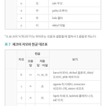
o
오
udo 우도
ó
우
próba 프루바
u
우
kula 쿨라
y
이
daktyl 닥틸
* ż, sz, rz의 '시'와 j의 '이'는 뒤따르는 모음과 결합할 때 합쳐서 1 음절로 적는다.
표 7
체코어 자모와 한글 대조표
한글
자모
보기
모음
자음
앞
앞ㆍ어말
barva 바르바, obchod 옵호트, dobrý
b
ㅂ
ㅂ, 브, 프
도브리, jeřab 예르자프
cigareta 치가레타, nemocnice
c
ㅊ
츠
네모츠니체, nemoc 네모츠
čapek 차페크, kulečnik 쿨레치니크,
č
ㅊ
치
míč 미치