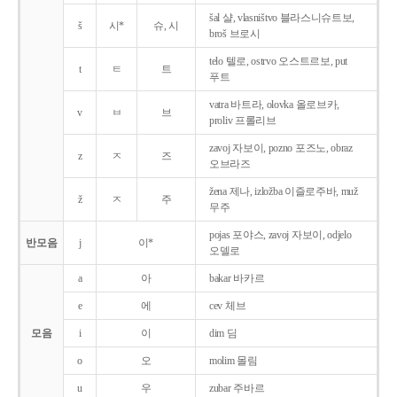
šal 샬, vlasništvo 블라스니슈트보,
š
시*
슈, 시
broš 브로시
telo 텔로, ostrvo 오스트르보, put
t
ㅌ
트
푸트
vatra 바트라, olovka 올로브카,
v
ㅂ
브
proliv 프롤리브
zavoj 자보이, pozno 포즈노, obraz
z
ㅈ
즈
오브라즈
žena 제나, izložba 이즐로주바, muž
ž
ㅈ
주
무주
pojas 포야스, zavoj 자보이, odjelo
반모음
j
이*
오델로
a
아
bakar 바카르
e
에
cev 체브
모음
i
이
dim 딤
o
오
molim 몰림
u
우
zubar 주바르