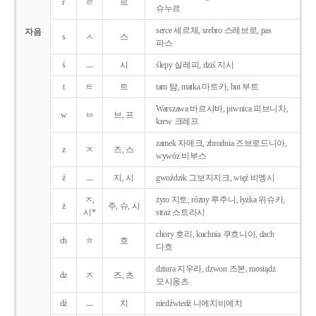
r
ㄹ
르
슈누르
serce 세르체, srebro 스레브로, pas
자음
s
ㅅ
스
파스
ś
ㅡ
시
ślepy 실레피, dziś 지시
t
ㅌ
트
tam 탐, matka 마트카, but 부트
Warszawa 바르샤바, piwnica 피브니차,
w
ㅂ
브, 프
krew 크레프
zamek 자메크, zbrodnia 즈브로드니아,
z
ㅈ
즈, 스
wywóz 비부스
ź
ㅡ
지, 시
gwoździk 그보지지크, więź 비엥시
ㅈ,
żyto 지토, różny 루주니, łyżka 위슈카,
ż
주, 슈, 시
시*
straż 스트라시
chory 호리, kuchnia 쿠흐니아, dach
ch
ㅎ
흐
다흐
dziura 지우라, dzwon 즈본, mosiądz
dz
ㅈ
즈, 츠
모시옹츠
dź
ㅡ
치
niedźwiedź 니에치비에치