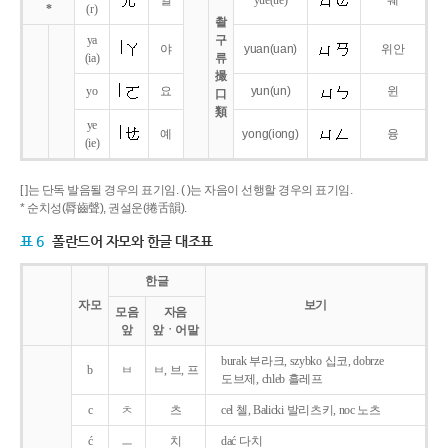
얼
yue
(ue)
웨
*
(r)
촬
ya
구
야
yuan
(uan)
위안
(ia)
류
撮
yo
요
yun
(un)
윈
口
類
ye
예
yong
(iong)
융
(ie)
[ ]는 단독 발음될 경우의 표기임. ( )는 자음이 선행할 경우의 표기임.
* 순치성(脣齒聲), 권설운(捲舌韻).
표 6
폴란드어 자모와 한글 대조표
한글
자모
보기
모음
자음
앞
앞ㆍ어말
burak 부라크, szybko 십코, dobrze
b
ㅂ
ㅂ, 브, 프
도브제, chleb 흘레프
c
ㅊ
츠
cel 첼, Balicki 발리츠키, noc 노츠
ć
ㅡ
치
dać 다치