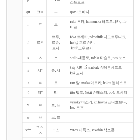
스트로프
qu
크ㅂ
ㅡ
quasi 크바시
ruka 루카, harmonika 하르모니카, mír
r
ㄹ
르
미르
르주,
řeka 르제카, námořník 나모르주니크,
ř
르ㅈ
르슈,
hořký 호르슈키,
르시
kouř 코우르시
s
ㅅ
스
sedlo 세들로, máslo 마슬로, nos 노스
šaty 샤티, Šternberk 슈테른베르크,
š
시*
슈, 시
koš 코시
t
ㅌ
트
tam 탐, matka 마트카, bolest 볼레스트
t'
티*
티
tělo 텔로, štěstí 슈테스티, obět' 오베티
vysoký 비소키, knihovna 크니호브나,
v
ㅂ
브, 프
kov 코프
w
ㅂ
브, 프
ㄱㅅ,
x**
ㄱ스
xerox 제록스, saxofón 삭소폰
ㅈ