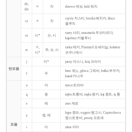
dż,
ㅈ
치
drzewo 제보, łodż 워치
drz
czysty 치스티, beczka 베치카, klucz
cz
ㅊ
치
클루치
szary 샤리, musztarda 무슈타르다,
sz
시*
슈, 시
kapelusz 카펠루시
ㅈ,
rzeka 제카, Przemyśl 프셰미실, kołnierz
rz
주, 슈, 시
시*
코우니에시
j
이*
jasny 야스니, kraj 크라이
반모음
łono 워노, głowa 그워바, bułka 부우카,
ł
우
kanał 카나우
a
아
trawa 트라바
ą̨
옹
trąba 트롱바, mąka 몽카, kąt 콩트, tą 통
e
에
zero 제로
kępa 켕파, węgorz 벵고시, Częstochowa
ę
엥, 에
쳉스토호바, proszę 프로셰
모음
i
이
zima 지마