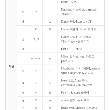
credo 크레도
Pinocchio 피노키오, cherubino
ch
ㅋ
―
케루비노
d
ㄷ
드
Dante 단테, drizza 드리차
f
ㅍ
프
Firenze 피렌체, freddo 프레도
Galileo 갈릴레오, Genova
g
ㄱ, ㅈ
그
제노바, gloria 글로리아
h
―
―
hanno 안노, oh 오
Milano 밀라노, largo 라르고,
l
ㄹ, ㄹㄹ
ㄹ
palco 팔코
자음
Macchiavelli 마키아벨리, mamma
m
ㅁ
ㅁ
맘마, Campanella 캄파넬라
Nero 네로, Anna 안나,
n
ㄴ
ㄴ
divertimento 디베르티멘토
p
ㅍ
프
Pisa 피사, prima 프리마
q
ㅋ
―
quando 콴도, queto 퀘토
r
ㄹ
르
Roma 로마, Marconi 마르코니