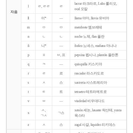
lacrar 라크라르, Lulio 룰리오,
l
ㄹ, ㄹㄹ
ㄹ
ocal 오칼
자음
ll
이*
―
llama 야마, lluvia 유비아
m
ㅁ
ㅁ
membrete 멤브레테
n
ㄴ
ㄴ
noche 노체, flan 플란
ñ
니*
―
ñoñez 뇨녜스, mañana 마냐나
p
ㅍ
ㅂ, 프
pepsina 펩시나, plantón 플란톤
q
ㅋ
―
quisquilla 키스키야
r
ㄹ
르
rascador 라스카도르
s
ㅅ
스
sastreria 사스트레리아
t
ㅌ
트
tetraetro 테트라에트로
v
ㅂ
―
viudedad 비우데다드
ㅅ,
xenón 세논, laxante 락산테, yuxta
x
ㄱ스
ㄱㅅ
육스타
z
ㅅ
스
zagal 사갈, liquidez 리키데스