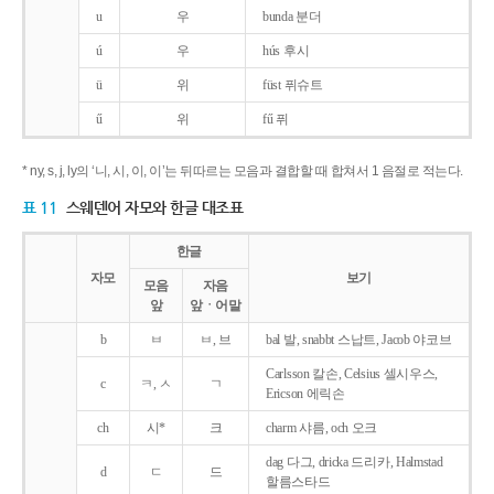
u
우
bunda 분더
ú
우
hús 후시
ü
위
füst 퓌슈트
ű
위
fű 퓌
* ny, s, j, ly의 ‘니, 시, 이, 이’는 뒤따르는 모음과 결합할 때 합쳐서 1 음절로 적는다.
표 11
스웨덴어 자모와 한글 대조표
한글
자모
보기
모음
자음
앞
앞ㆍ어말
b
ㅂ
ㅂ, 브
bal 발, snabbt 스납트, Jacob 야코브
Carlsson 칼손, Celsius 셀시우스,
c
ㅋ, ㅅ
ㄱ
Ericson 에릭손
ch
시*
크
charm 샤름, och 오크
dag 다그, dricka 드리카, Halmstad
d
ㄷ
드
할름스타드