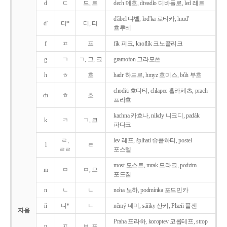
d
ㄷ
드, 트
dech 데흐, divadlo 디바들로, led 레트
d'ábel 댜벨, lod'ka 로티카, hrud'
d'
디*
디, 티
흐루티
f
ㅍ
프
fík 피크, knoflík 크노플리크
g
ㄱ
ㄱ, 그, 크
gramofon 그라모폰
h
ㅎ
흐
hadr 하드르, hmyz 흐미스, bůh 부흐
choditi 호디티, chlapec 흘라페츠, prach
ch
ㅎ
흐
프라흐
kachna 카흐나, nikdy 니크디, padák
k
ㅋ
ㄱ, 크
파다크
ㄹ,
lev 레프, šplhati 슈플하티, postel
l
ㄹ
ㄹㄹ
포스텔
most 모스트, mrak 므라크, podzim
m
ㅁ
ㅁ, 므
포드짐
n
ㄴ
ㄴ
noha 노하, podmínka 포드민카
ň
니*
ㄴ
němý 네미, sáňky 산키, Plzeň 플젠
자음
Praha 프라하, koroptev 코롭테프, strop
p
ㅍ
ㅂ, 프