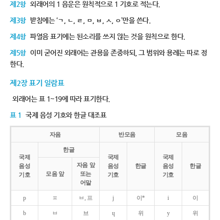
제2항
외래어의 1 음운은 원칙적으로 1 기호로 적는다.
제3항
받침에는 ‘ㄱ, ㄴ, ㄹ, ㅁ, ㅂ, ㅅ, ㅇ’만을 쓴다.
제4항
파열음 표기에는 된소리를 쓰지 않는 것을 원칙으로 한다.
제5항
이미 굳어진 외래어는 관용을 존중하되, 그 범위와 용례는 따로 정
한다.
제2장 표기 일람표
외래어는 표 1~19에 따라 표기한다.
표 1
국제 음성 기호와 한글 대조표
자음
반모음
모음
한글
국제
국제
국제
자음 앞
음성
음성
한글
음성
한글
모음 앞
또는
기호
기호
기호
어말
p
ㅍ
ㅂ, 프
j
이*
i
이
b
ㅂ
브
ɥ
위
y
위