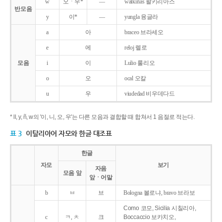
w
오ㆍ우*
―
walkirias 왈키리아스
반모음
y
이*
―
yungla 융글라
a
아
braceo 브라세오
e
에
reloj 렐로
모음
i
이
Lulio 룰리오
o
오
ocal 오칼
u
우
viudedad 비우데다드
* ll, y, ñ, w의 '이, 니, 오, 우'는 다른 모음과 결합할 때 합쳐서 1 음절로 적는다.
표 3
이탈리아어 자모와 한글 대조표
한글
자모
보기
자음
모음 앞
앞ㆍ어말
b
ㅂ
브
Bologna 볼로냐, bravo 브라보
Como 코모, Sicilia 시칠리아,
c
ㅋ, ㅊ
크
Boccaccio 보카치오,