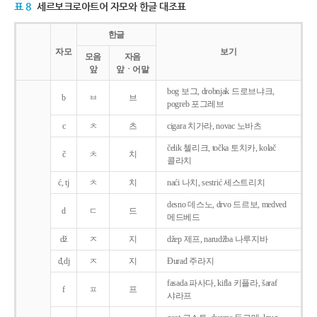
표 8
세르보크로아트어 자모와 한글 대조표
한글
자모
보기
모음
자음
앞
앞ㆍ어말
bog 보그, drobnjak 드로브냐크,
b
ㅂ
브
pogreb 포그레브
c
ㅊ
츠
cigara 치가라, novac 노바츠
čelik 첼리크, točka 토치카, kolač
č
ㅊ
치
콜라치
ć, tj
ㅊ
치
naći 나치, sestrić 세스트리치
desno 데스노, drvo 드르보, medved
d
ㄷ
드
메드베드
dž
ㅈ
지
džep 제프, narudžba 나루지바
đ,dj
ㅈ
지
Ðurađ 주라지
fasada 파사다, kifla 키플라, šaraf
f
ㅍ
프
샤라프