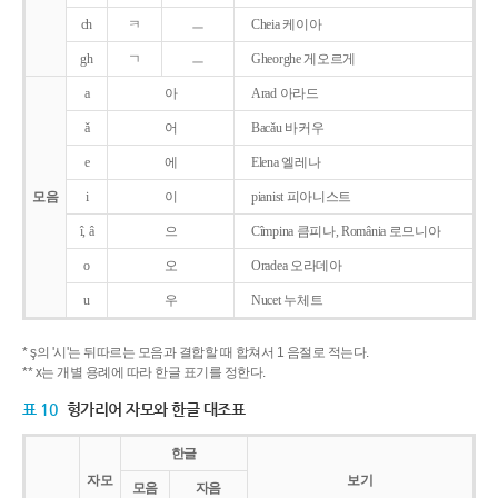
ch
ㅋ
ㅡ
Cheia 케이아
gh
ㄱ
ㅡ
Gheorghe 게오르게
a
아
Arad 아라드
ǎ
어
Bacǎu 바커우
e
에
Elena 엘레나
모음
i
이
pianist 피아니스트
î, â
으
Cîmpina 큼피나, România 로므니아
o
오
Oradea 오라데아
u
우
Nucet 누체트
* ş의 '시'는 뒤따르는 모음과 결합할 때 합쳐서 1 음절로 적는다.
** x는 개별 용례에 따라 한글 표기를 정한다.
표 10
헝가리어 자모와 한글 대조표
한글
자모
보기
모음
자음