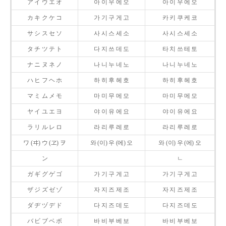
ア イ ウ エ オ
아 이 우 에 오
아 이 우 에 오
カ キ ク ケ コ
가 기 구 게 고
카 키 쿠 케 코
サ シ ス セ ソ
사 시 스 세 소
사 시 스 세 소
タ チ ツ テ ト
다 지 쓰 데 도
타 치 쓰 테 토
ナ ニ ヌ ネ ノ
나 니 누 네 노
나 니 누 네 노
ハ ヒ フ ヘ ホ
하 히 후 헤 호
하 히 후 헤 호
マ ミ ム メ モ
마 미 무 메 모
마 미 무 메 모
ヤ イ ユ エ ヨ
야 이 유 에 요
야 이 유 에 요
ラ リ ル レ ロ
라 리 루 레 로
라 리 루 레 로
ワ (ヰ) ウ (ヱ) ヲ
와 (이) 우 (에) 오
와 (이) 우 (에) 오
ン
ㄴ
ガ ギ グ ゲ ゴ
가 기 구 게 고
가 기 구 게 고
ザ ジ ズ ゼ ゾ
자 지 즈 제 조
자 지 즈 제 조
ダ ヂ ヅ デ ド
다 지 즈 데 도
다 지 즈 데 도
バ ビ ブ ベ ボ
바 비 부 베 보
바 비 부 베 보