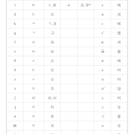
t
ㅌ
ㅅ, 트
w
오, 우*
e
에
d
ㄷ
드
ø
외
k
ㅋ
ㄱ, 크
ɛ
에
g
ㄱ
그
ɛ̃
앵
f
ㅍ
프
œ
외
v
ㅂ
브
욍
θ
ㅅ
스
æ
애
ð
ㄷ
드
a
아
s
ㅅ
스
ɑ
아
z
ㅈ
즈
ɑ̃
앙
ʃ
시
슈, 시
ʌ
어
ʒ
ㅈ
지
ɔ
오
ʦ
ㅊ
츠
ɔ̃
옹
ʣ
ㅈ
즈
o
오