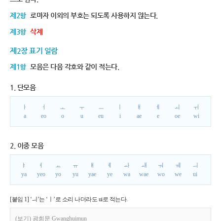
제2항
로마자 이외의 부호는 되도록 사용하지 않는다.
제3항
삭제
제2장 표기 일람
제1항
모음은 다음 각호와 같이 적는다.
1. 단모음
ㅏ
ㅓ
ㅗ
ㅜ
ㅡ
ㅣ
ㅐ
ㅔ
ㅚ
ㅟ
a
eo
o
u
eu
i
ae
e
oe
wi
2. 이중 모음
ㅑ
ㅕ
ㅛ
ㅠ
ㅒ
ㅖ
ㅘ
ㅙ
ㅝ
ㅞ
ㅢ
ya
yeo
yo
yu
yae
ye
wa
wae
wo
we
ui
[붙임 1] ‘ㅢ’는 ‘ㅣ’로 소리 나더라도 ui로 적는다.
(보기) 광희문 Gwanghuimun