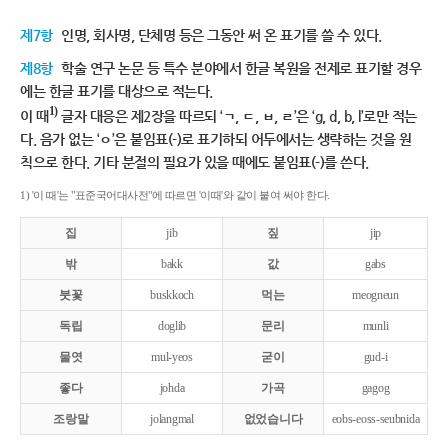
제7항
인명, 회사명, 단체명 등은 그동안 써 온 표기를 쓸 수 있다.
제8항
학술 연구 논문 등 특수 분야에서 한글 복원을 전제로 표기할 경우
에는 한글 표기를 대상으로 적는다.
1)
이 때
글자 대응은 제2장을 따르되 ‘ㄱ, ㄷ, ㅂ, ㄹ’은 ‘g, d, b, l’로만 적는
다. 음가 없는 ‘ㅇ’은 붙임표(-)로 표기하되 어두에서는 생략하는 것을 원
칙으로 한다. 기타 분절의 필요가 있을 때에도 붙임표(-)를 쓴다.
1) '이 때'는 "표준국어대사전"에 따르면 '이때'와 같이 붙여 써야 한다.
집
jib
짚
jip
밖
bakk
값
gabs
붓꽃
buskkoch
먹는
meogneun
독립
doglib
문리
munli
물엿
mul-yeos
굳이
gud-i
좋다
johda
가곡
gagog
조랑말
jolangmal
없었습니다
eobs-eoss-seubnida