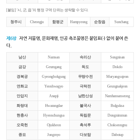
[붙임] ‘시, 군, 읍’의 행정 구역 단위는 생략할 수 있다.
청주시
Cheongju
함평군
Hampyeong
순창읍
Sunchang
제6항
자연 지물명, 문화재명, 인공 축조물명은 붙임표(-) 없이 붙여 쓴
다.
남산
Namsan
속리산
Songnisan
금강
Geumgang
독도
Dokdo
경복궁
Gyeongbokgung
무량수전
Muryangsujeon
연화교
Yeonhwagyo
극락전
Geungnakjeon
안압지
Anapji
남한산성
Namhansanseong
화랑대
Hwarangdae
불국사
Bulguksa
현충사
Hyeonchungsa
독립문
Dongnimmun
오죽헌
Ojukheon
촉석루
Chokseongnu
종묘
Jongmyo
다보탑
Dabotap