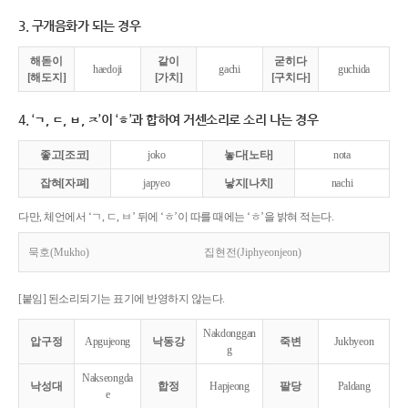
3. 구개음화가 되는 경우
해돋이
같이
굳히다
haedoji
gachi
guchida
[해도지]
[가치]
[구치다]
4. ‘ㄱ, ㄷ, ㅂ, ㅈ’이 ‘ㅎ’과 합하여 거센소리로 소리 나는 경우
좋고[조코]
joko
놓다[노타]
nota
잡혀[자펴]
japyeo
낳지[나치]
nachi
다만, 체언에서 ‘ㄱ, ㄷ, ㅂ’ 뒤에 ‘ㅎ’이 따를 때에는 ‘ㅎ’을 밝혀 적는다.
묵호(Mukho)
집현전(Jiphyeonjeon)
[붙임] 된소리되기는 표기에 반영하지 않는다.
Nakdonggan
압구정
Apgujeong
낙동강
죽변
Jukbyeon
g
Nakseongda
낙성대
합정
Hapjeong
팔당
Paldang
e