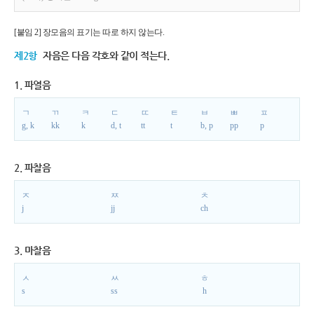
[붙임 2] 장모음의 표기는 따로 하지 않는다.
제2항
자음은 다음 각호와 같이 적는다.
1. 파열음
ㄱ
ㄲ
ㅋ
ㄷ
ㄸ
ㅌ
ㅂ
ㅃ
ㅍ
g, k
kk
k
d, t
tt
t
b, p
pp
p
2. 파찰음
ㅈ
ㅉ
ㅊ
j
jj
ch
3. 마찰음
ㅅ
ㅆ
ㅎ
s
ss
h