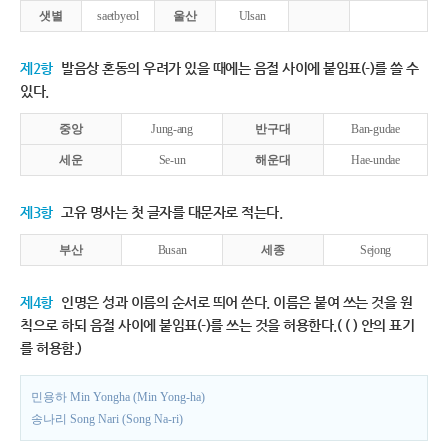
샛별
saetbyeol
울산
Ulsan
제2항
발음상 혼동의 우려가 있을 때에는 음절 사이에 붙임표(-)를 쓸 수
있다.
중앙
Jung-ang
반구대
Ban-gudae
세운
Se-un
해운대
Hae-undae
제3항
고유 명사는 첫 글자를 대문자로 적는다.
부산
Busan
세종
Sejong
제4항
인명은 성과 이름의 순서로 띄어 쓴다. 이름은 붙여 쓰는 것을 원
칙으로 하되 음절 사이에 붙임표(-)를 쓰는 것을 허용한다.( ( ) 안의 표기
를 허용함.)
민용하 Min Yongha (Min Yong-ha)
송나리 Song Nari (Song Na-ri)