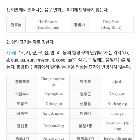
1. 이름에서 일어나는 음운 변화는 표기에 반영하지 않는다.
Han Boknam
Hong Bitna
한복남
홍빛나
(Han Bok-nam)
(Hong Bit-na)
2. 성의 표기는 따로 정한다.
제5항
‘도, 시, 군, 구, 읍, 면, 리, 동’의 행정 구역 단위와 ‘가’는 각각 ‘do,
si, gun, gu, eup, myeon, ri, dong, ga’로 적고, 그 앞에는 붙임표(-)를 넣
는다. 붙임표(-) 앞뒤에서 일어나는 음운 변화는 표기에 반영하지 않는다.
Chungcheongbuk-
충청북도
제주도
Jeju-do
do
의정부시
Uijeongbu-si
양주군
Yangju-gun
도봉구
Dobong-gu
신창읍
Sinchang-eup
삼죽면
Samjuk-myeon
인왕리
Inwang-ri
Bongcheon 1(il)-
당산동
Dangsan-dong
봉천 1동
dong
종로 2가
Jongno 2(i)-ga
퇴계로 3가
Toegyero 3(sam)-ga