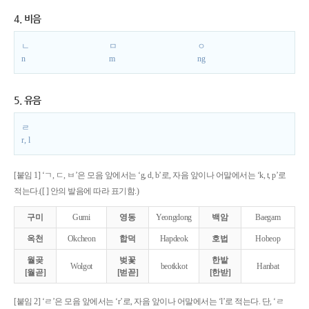
4. 비음
ㄴ
ㅁ
ㅇ
n
m
ng
5. 유음
ㄹ
r, l
[붙임 1] ‘ㄱ, ㄷ, ㅂ’은 모음 앞에서는 ‘g, d, b’로, 자음 앞이나 어말에서는 ‘k, t, p’로
적는다.([ ] 안의 발음에 따라 표기함.)
구미
Gumi
영동
Yeongdong
백암
Baegam
옥천
Okcheon
합덕
Hapdeok
호법
Hobeop
월곶
벚꽃
한밭
Wolgot
beotkkot
Hanbat
[월곧]
[벋꼳]
[한받]
[붙임 2] ‘ㄹ’은 모음 앞에서는 ‘r’로, 자음 앞이나 어말에서는 ‘l’로 적는다. 단, ‘ㄹ