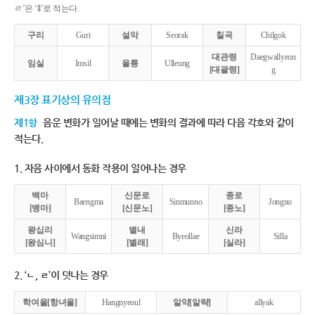
ㄹ’은 ‘ll’로 적는다.
구리
Guri
설악
Seorak
칠곡
Chilgok
대관령
Daegwallyeon
임실
Imsil
울릉
Ulleung
[대괄령]
g
제3장 표기상의 유의점
제1항
음운 변화가 일어날 때에는 변화의 결과에 따라 다음 각호와 같이
적는다.
1. 자음 사이에서 동화 작용이 일어나는 경우
백마
신문로
종로
Baengma
Sinmunno
Jongno
[뱅마]
[신문노]
[종노]
왕십리
별내
신라
Wangsimni
Byeollae
Silla
[왕심니]
[별래]
[실라]
2. ‘ㄴ, ㄹ’이 덧나는 경우
학여울[항녀울]
Hangnyeoul
알약[알략]
allyak