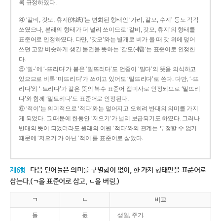
록 규정하였다.
④ ‘갈비, 갓모, 휴지(休紙)’는 변화된 형태인 ‘가리, 갈모, 수지’ 등도 각각
쓰였으나, 본래의 형태가 더 널리 쓰이므로 ‘갈비, 갓모, 휴지’의 형태를
표준어로 인정하였다. 다만, ‘갓모’와는 별개로 비가 올 때 갓 위에 덮어
쓰던 고깔 비슷하게 생긴 물건을 뜻하는 ‘갈모(-帽)’는 표준어로 인정한
다.
⑤ ‘밀-’에 ‘-뜨리다’가 붙은 ‘밀뜨리다’도 언중이 ‘밀다’의 뜻을 의식하고
있으므로 비록 ‘미뜨리다’가 쓰이고 있어도 ‘밀뜨리다’로 쓴다. 다만, ‘-뜨
리다’와 ‘-트리다’가 같은 뜻의 복수 표준어 접미사로 인정되므로 ‘밀뜨리
다’와 함께 ‘밀트리다’도 표준어로 인정된다.
⑥ ‘적이’는 의미적으로 ‘적다’와는 멀어지고 오히려 반대의 의미를 가지
게 되었다. 그 때문에 한동안 ‘저으기’가 널리 보급되기도 하였다. 그러나
반대의 뜻이 되었더라도 원래의 어원 ‘적다’와의 관계는 부정할 수 없기
때문에 ‘저으기’가 아닌 ‘적이’를 표준어로 삼았다.
제6항
다음 단어들은 의미를 구별함이 없이, 한 가지 형태만을 표준어로
삼는다.(ㄱ을 표준어로 삼고, ㄴ을 버림.)
ㄱ
ㄴ
비고
돌
돐
생일, 주기.