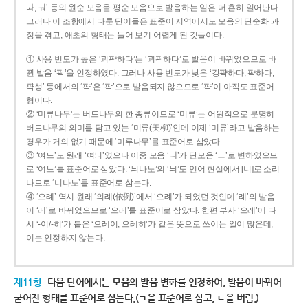
ㅘ, ㅝ’ 등의 원순 모음을 평순 모음으로 발음하는 일은 더 흔히 일어난다.
그러나 이 조항에서 다룬 단어들은 표준어 지역에서도 모음의 단순화 과
정을 겪고, 애초의 형태는 들어 보기 어렵게 된 것들이다.
① 사용 빈도가 높은 ‘괴퍅하다’는 ‘괴팍하다’로 발음이 바뀌었으므로 바
뀐 발음 ‘팍’을 인정하였다. 그러나 사용 빈도가 낮은 ‘강퍅하다, 퍅하다,
퍅성’ 등에서의 ‘퍅’은 ‘팍’으로 발음되지 않으므로 ‘퍅’이 아직도 표준어
형이다.
② ‘미류나무’는 버드나무의 한 종류이므로 ‘미류’는 어원적으로 분명히
버드나무의 의미를 담고 있는 ‘미류(美柳)’인데 이제 ‘미류’라고 발음하는
경우가 거의 없기 때문에 ‘미루나무’를 표준어로 삼았다.
③ ‘여느’도 원래 ‘여늬’였으나 이중 모음 ‘ㅢ’가 단모음 ‘ㅡ’로 변하였으므
로 ‘여느’를 표준어로 삼았다. ‘늬나노’의 ‘늬’도 언어 현실에서 [니]로 소리
나므로 ‘니나노’를 표준어로 삼는다.
④ ‘으례’ 역시 원래 ‘의례(依例)’에서 ‘으례’가 되었던 것인데 ‘례’의 발음
이 ‘레’로 바뀌었으므로 ‘으레’를 표준어로 삼았다. 한편 부사 ‘으레’에 다
시 ‘-이/-히’가 붙은 ‘으레이, 으레히’가 같은 뜻으로 쓰이는 일이 많은데,
이는 인정하지 않는다.
제11항
다음 단어에서는 모음의 발음 변화를 인정하여, 발음이 바뀌어
굳어진 형태를 표준어로 삼는다.(ㄱ을 표준어로 삼고, ㄴ을 버림.)