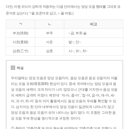
다만, 어원 의식이 강하게 작용하는 다음 단어에서는 양성 모음 형태를 그대로 표
준어로 삼는다.(ㄱ을 표준어로 삼고, ㄴ을 버림.)
ㄱ
ㄴ
비고
부조(扶助)
부주
~금, 부좃-술.
사돈(査頓)
사둔
밭~, 안~.
삼촌(三寸)
삼춘
시~, 외~, 처~.
해설
우리말에는 양성 모음은 양성 모음끼리, 음성 모음은 음성 모음끼리 어울
리는 모음 조화(母音調和) 현상이 있다. 중세 국어에서는 양성 모음과 음
성 모음의 세력이 크게 차이가 나지 않았으나 근대를 거치면서 음성 모음
의 세력이 급격히 커졌다. 예컨대 ‘ 막-아, 좁-아’, ‘접-어, 굽-어, 재-어, 세-
어, 괴-어, 쥐-어’ 등의 어미 활용에서도 음성 모음의 우세를 확인할 수 있
다. 심지어는 한 단어 내부에서도 양성 모음이 일관되게 나타나지 않고
양성 모음과 음성 모음이 섞여 나타나는 일이 많다. 이 조항은 그러한 음
성 모음 우세 현상을 명시적으로 규정한 것이다.
① 종래의 ‘깡총깡총’은 언어 현실을 반영하여 ‘깡충깡충’으로 정했다. 이