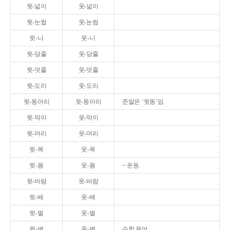
윗-넓이
웃-넓이
윗-눈썹
웃-눈썹
윗-니
웃-니
윗-당줄
웃-당줄
윗-덧줄
웃-덧줄
윗-도리
웃-도리
윗-동아리
웃-동아리
준말은 ‘윗동’임.
윗-막이
웃-막이
윗-머리
웃-머리
윗-목
웃-목
윗-몸
웃-몸
~ 운동.
윗-바람
웃-바람
윗-배
웃-배
윗-벌
웃-벌
윗-변
웃-변
수학 용어.