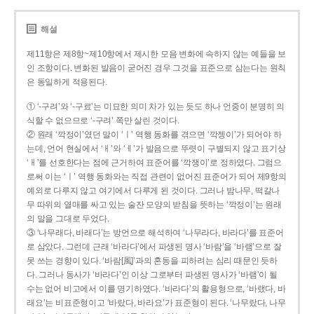
해설
제11항은 제8항~제10항에서 제시한 모음 변화에 속하지 않는 예들을 보
인 조항이다. 변화된 발음이 굳어진 경우 그것을 표준으로 삼는다는 원칙
은 동일하게 적용된다.
① ‘-구려’와 ‘-구료’는 미묘한 의미 차가 있는 듯도 하나 언중이 분명히 의
식할 수 없으므로 ‘-구려’ 쪽만 살린 것이다.
② 원래 ‘깍정이’였던 말이 ‘ㅣ’ 역행 동화를 겪으면 ‘깍젱이’가 되어야 하
는데, 언어 현실에서 ‘ㅐ’와 ‘ㅔ’가 발음으로 뚜렷이 구별되지 않고 표기상
‘ㅐ’를 선호한다는 점에 근거하여 표준어를 ‘깍쟁이’로 정하였다. 그럼으
로써 이는 ‘ㅣ’ 역행 동화와는 직접 관련이 없어진 표준어가 되어 제9항의
예외로 다루지 않고 여기에서 다루게 된 것이다. 그러나 밤나무, 떡갈나
무 따위의 열매를 싸고 있는 술잔 모양의 받침을 뜻하는 ‘깍정이’는 원래
의 말을 그대로 두었다.
③ ‘나무래다, 바래다’는 방언으로 해석하여 ‘나무라다, 바라다’를 표준어
로 삼았다. 그런데 근래 ‘바라다’에서 파생된 명사 ‘바람’을 ‘바램’으로 잘
못 쓰는 경향이 있다. ‘바람[風]’과의 혼동을 피하려는 심리 때문인 듯하
다. 그러나 동사가 ‘바라다’인 이상 그로부터 파생된 명사가 ‘바램’이 될
수는 없어 비고에서 이를 명기하였다. ‘바라다’의 활용형으로, ‘바랬다, 바
래요’는 비표준형이고 ‘바랐다, 바라요’가 표준형이 된다. ‘나무랐다, 나무