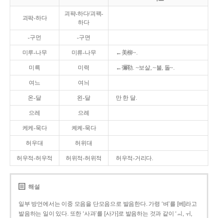
괴퍅-하다/괴팩-
괴팍-하다
하다
-구먼
-구면
미루-나무
미류-나무
←美柳~.
미륵
미력
←彌勒. ~보살, ~불, 돌~.
여느
여늬
온-달
왼-달
만 한 달.
으레
으례
케케-묵다
켸켸-묵다
허우대
허위대
허우적-허우적
허위적-허위적
허우적-거리다.
해설
일부 방언에서는 이중 모음을 단모음으로 발음한다. 가령 ‘벼’를 [베]라고
발음하는 일이 있다. 또한 ‘사과’를 [사가]로 발음하는 것과 같이 ‘ㅚ, ㅟ,