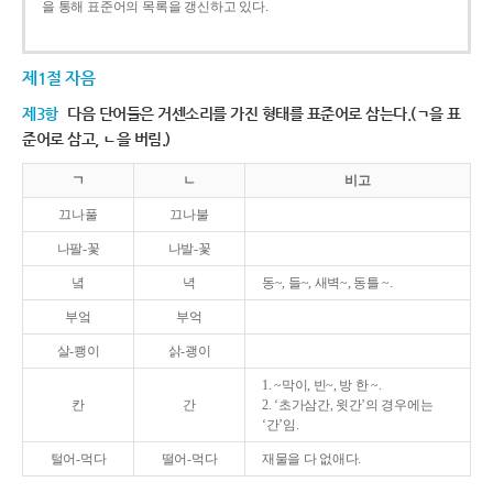
을 통해 표준어의 목록을 갱신하고 있다.
제1절 자음
제3항
다음 단어들은 거센소리를 가진 형태를 표준어로 삼는다.(ㄱ을 표
준어로 삼고, ㄴ을 버림.)
ㄱ
ㄴ
비고
끄나풀
끄나불
나팔-꽃
나발-꽃
녘
녁
동~, 들~, 새벽~, 동틀 ~.
부엌
부억
살-쾡이
삵-괭이
1. ~막이, 빈~, 방 한 ~.
칸
간
2. ‘초가삼간, 윗간’의 경우에는
‘간’임.
털어-먹다
떨어-먹다
재물을 다 없애다.