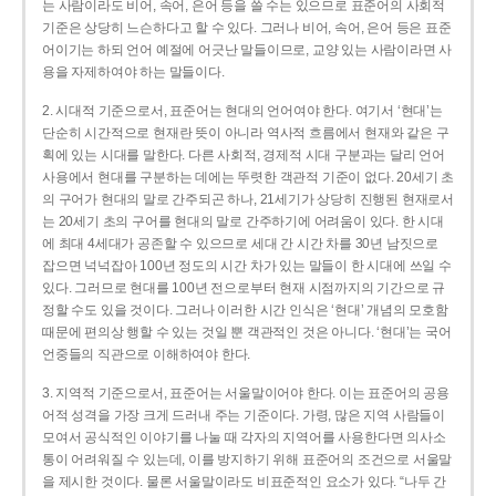
는 사람이라도 비어, 속어, 은어 등을 쓸 수는 있으므로 표준어의 사회적
기준은 상당히 느슨하다고 할 수 있다. 그러나 비어, 속어, 은어 등은 표준
어이기는 하되 언어 예절에 어긋난 말들이므로, 교양 있는 사람이라면 사
용을 자제하여야 하는 말들이다.
2. 시대적 기준으로서, 표준어는 현대의 언어여야 한다. 여기서 ‘현대’는
단순히 시간적으로 현재란 뜻이 아니라 역사적 흐름에서 현재와 같은 구
획에 있는 시대를 말한다. 다른 사회적, 경제적 시대 구분과는 달리 언어
사용에서 현대를 구분하는 데에는 뚜렷한 객관적 기준이 없다. 20세기 초
의 구어가 현대의 말로 간주되곤 하나, 21세기가 상당히 진행된 현재로서
는 20세기 초의 구어를 현대의 말로 간주하기에 어려움이 있다. 한 시대
에 최대 4세대가 공존할 수 있으므로 세대 간 시간 차를 30년 남짓으로
잡으면 넉넉잡아 100년 정도의 시간 차가 있는 말들이 한 시대에 쓰일 수
있다. 그러므로 현대를 100년 전으로부터 현재 시점까지의 기간으로 규
정할 수도 있을 것이다. 그러나 이러한 시간 인식은 ‘현대’ 개념의 모호함
때문에 편의상 행할 수 있는 것일 뿐 객관적인 것은 아니다. ‘현대’는 국어
언중들의 직관으로 이해하여야 한다.
3. 지역적 기준으로서, 표준어는 서울말이어야 한다. 이는 표준어의 공용
어적 성격을 가장 크게 드러내 주는 기준이다. 가령, 많은 지역 사람들이
모여서 공식적인 이야기를 나눌 때 각자의 지역어를 사용한다면 의사소
통이 어려워질 수 있는데, 이를 방지하기 위해 표준어의 조건으로 서울말
을 제시한 것이다. 물론 서울말이라도 비표준적인 요소가 있다. “나두 간