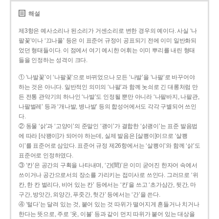
해설
제3항은 예사소리나 된소리가 거센소리로 변한 경우의 예이다. 사실 ‘나
팔꽃’이나 ‘끄나풀’ 등은 이 표준어 규정이 공표되기 전에 이미 일반화되
었던 형태들이다. 이 점에서 여기 예시한 어휘는 이미 뿌리를 내린 형태
들을 인정하는 성격이 크다.
① ‘나발꽃’이 ‘나팔꽃’으로 바뀌었으나 모든 ‘나발’을 ‘나팔’로 바꾸어야
하는 것은 아니다. 일반적인 의미의 ‘나팔’과 함께 놋쇠로 긴 대롱처럼 만
든 전통 관악기의 하나인 ‘나발’도 인정될 뿐만 아니라 ‘나팔바지, 나팔관,
나팔벌레’ 등과 ‘개나발, 병나발’ 등의 합성어에서도 각각 구별되어 쓰인
다.
② 동물 ‘삵’과 ‘고양이’의 준말인 ‘괭이’가 결합한 ‘삵괭이’는 표준 발음법
에 따라 [삭꽹이]가 되어야 하는데, 실제 발음은 [살쾡이]이므로 ‘살쾡
이’를 표준어로 삼았다. 표준어 규정 제26항에서는 ‘살쾡이’와 함께 ‘삵’도
표준어로 인정하였다.
③ ‘칸’은 공간의 구획을 나타내며, ‘간(間)’은 이미 굳어진 한자어 속에서
쓰이거나 공간으로서의 장소를 가리키는 접미사로 쓰인다. 그러므로 ‘위
칸, 한 칸 벌리다, 비어 있는 칸’ 등에서는 ‘칸’을 쓰고 ‘초가삼간, 뒷간, 마
구간, 방앗간, 외양간, 푸줏간, 헛간’ 등에서는 ‘간’을 쓴다.
④ ‘털다’는 달려 있는 것, 붙어 있는 것 따위가 떨어지게 흔들거나 치거나
한다는 뜻으로, 주로 ‘옷, 이불’ 등과 같이 먼지 따위가 붙어 있는 대상을