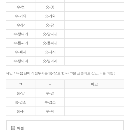
수-컷
숫-것
수-키와
숫-기와
수-탉
숫-닭
수-탕나귀
숫-당나귀
수-톨쩌귀
숫-돌쩌귀
수-퇘지
숫-돼지
수-평아리
숫-병아리
다만 2. 다음 단어의 접두사는 '숫-'으로 한다.(ㄱ을 표준어로 삼고, ㄴ을 버림.)
ㄱ
ㄴ
비고
숫-양
수-양
숫-염소
수-염소
숫-쥐
수-쥐
해설