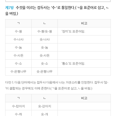
제7항
수컷을 이르는 접두사는 '수-'로 통일한다.(ㄱ을 표준어로 삼고, ㄴ
을 버림.)
ㄱ
ㄴ
비고
수-꿩
수-퀑/숫-꿩
'장끼'도 표준어임.
수-나사
숫-나사
수-놈
숫-놈
수-사돈
숫-사돈
수-소
숫-소
'황소'도 표준어임.
수-은행나무
숫-은행나무
다만 1. 다음 단어에서는 접두사 다음에서 나는 거센소리를 인정한다. 접두사 '암-
'이 결합되는 경우에도 이에 준한다.(ㄱ을 표준어로 삼고, ㄴ을 버림.)
ㄱ
ㄴ
비고
수-캉아지
숫-강아지
수-캐
숫-개