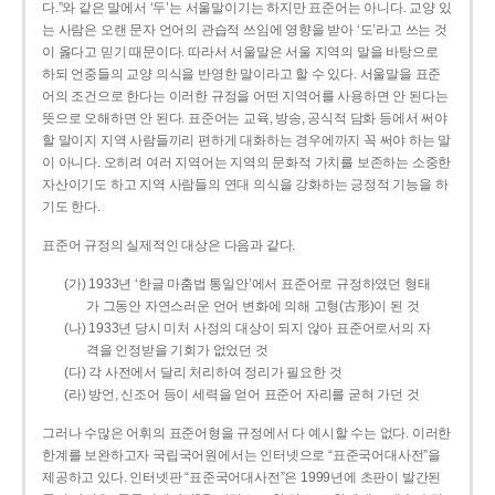
다.”와 같은 말에서 ‘두’는 서울말이기는 하지만 표준어는 아니다. 교양 있
는 사람은 오랜 문자 언어의 관습적 쓰임에 영향을 받아 ‘도’라고 쓰는 것
이 옳다고 믿기 때문이다. 따라서 서울말은 서울 지역의 말을 바탕으로
하되 언중들의 교양 의식을 반영한 말이라고 할 수 있다. 서울말을 표준
어의 조건으로 한다는 이러한 규정을 어떤 지역어를 사용하면 안 된다는
뜻으로 오해하면 안 된다. 표준어는 교육, 방송, 공식적 담화 등에서 써야
할 말이지 지역 사람들끼리 편하게 대화하는 경우에까지 꼭 써야 하는 말
이 아니다. 오히려 여러 지역어는 지역의 문화적 가치를 보존하는 소중한
자산이기도 하고 지역 사람들의 연대 의식을 강화하는 긍정적 기능을 하
기도 한다.
표준어 규정의 실제적인 대상은 다음과 같다.
(가) 1933년 ‘한글 마춤법 통일안’에서 표준어로 규정하였던 형태
가 그동안 자연스러운 언어 변화에 의해 고형(古形)이 된 것
(나) 1933년 당시 미처 사정의 대상이 되지 않아 표준어로서의 자
격을 인정받을 기회가 없었던 것
(다) 각 사전에서 달리 처리하여 정리가 필요한 것
(라) 방언, 신조어 등이 세력을 얻어 표준어 자리를 굳혀 가던 것
그러나 수많은 어휘의 표준어형을 규정에서 다 예시할 수는 없다. 이러한
한계를 보완하고자 국립국어원에서는 인터넷으로 “표준국어대사전”을
제공하고 있다. 인터넷판 “표준국어대사전”은 1999년에 초판이 발간된