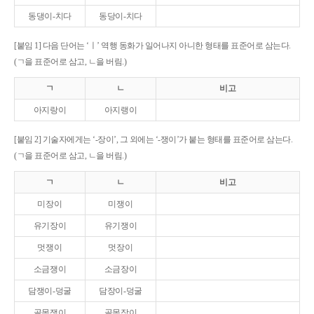
동댕이-치다
동당이-치다
[붙임 1] 다음 단어는 ‘ㅣ’ 역행 동화가 일어나지 아니한 형태를 표준어로 삼는다.
(ㄱ을 표준어로 삼고, ㄴ을 버림.)
ㄱ
ㄴ
비고
아지랑이
아지랭이
[붙임 2] 기술자에게는 ‘-장이’, 그 외에는 ‘-쟁이’가 붙는 형태를 표준어로 삼는다.
(ㄱ을 표준어로 삼고, ㄴ을 버림.)
ㄱ
ㄴ
비고
미장이
미쟁이
유기장이
유기쟁이
멋쟁이
멋장이
소금쟁이
소금장이
담쟁이-덩굴
담장이-덩굴
골목쟁이
골목장이