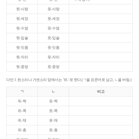
윗-사랑
웃-사랑
윗-세장
웃-세장
윗-수염
웃-수염
윗-입술
웃-입술
윗-잇몸
웃-잇몸
윗-자리
웃-자리
윗-중방
웃-중방
다만 1. 된소리나 거센소리 앞에서는 ‘위-’로 한다.(ㄱ을 표준어로 삼고, ㄴ을 버림.)
ㄱ
ㄴ
비고
위-짝
웃-짝
위-쪽
웃-쪽
위-채
웃-채
위-층
웃-층