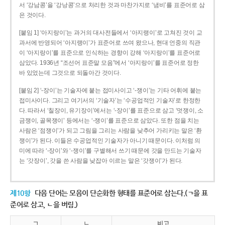
서 ‘강남콩’을 ‘강낭콩’으로 처리한 것과 마찬가지로 ‘냄비’를 표준어로 삼
은 것이다.
[붙임 1] ‘아지랑이’는 과거의 대사전들에서 ‘아지랭이’로 고쳐진 것이 교
과서에 반영되어 ‘아지랭이’가 표준어로 쓰여 왔으나, 현대 언중의 직관
이 ‘아지랑이’를 표준으로 인식하는 경향이 강해 ‘아지랑이’를 표준어로
삼았다. 1936년 “조선어 표준말 모음”에서 ‘아지랑이’를 표준어로 정한
바 있었는데 그것으로 되돌아간 것이다.
[붙임 2] ‘-장이’는 기술자에 붙는 접미사이고 ‘-쟁이’는 기타 어휘에 붙는
접미사이다. 그리고 여기서의 ‘기술자’는 ‘수공업적인 기술자’로 한정한
다. 따라서 ‘칠장이, 유기장이’에서는 ‘-장이’를 표준으로 삼고 ‘멋쟁이, 소
금쟁이, 골목쟁이’ 등에서는 ‘-쟁이’를 표준으로 삼았다. 또한 점을 치는
사람은 ‘점쟁이’가 되고 그림을 그리는 사람을 낮추어 가리키는 말은 ‘환
쟁이’가 된다. 이들은 수공업적인 기술자가 아니기 때문이다. 이처럼 의
미에 따라 ‘-장이’와 ‘-쟁이’를 구별해서 쓰기 때문에 갓을 만드는 기술자
는 ‘갓장이’, 갓을 쓴 사람을 낮잡아 이르는 말은 ‘갓쟁이’가 된다.
제10항
다음 단어는 모음이 단순화한 형태를 표준어로 삼는다.(ㄱ을 표
준어로 삼고, ㄴ을 버림.)
ㄱ
ㄴ
비고