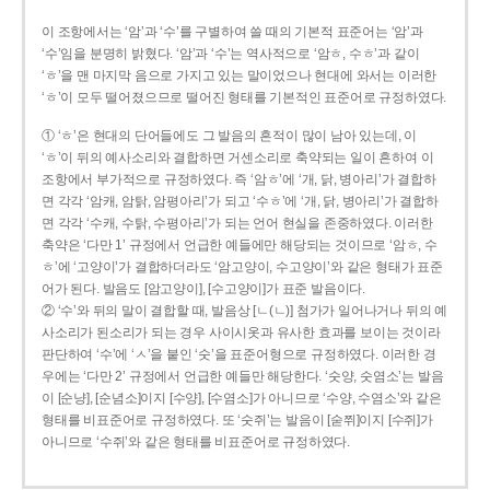
이 조항에서는 ‘암’과 ‘수’를 구별하여 쓸 때의 기본적 표준어는 ‘암’과
‘수’임을 분명히 밝혔다. ‘암’과 ‘수’는 역사적으로 ‘암ㅎ, 수ㅎ’과 같이
‘ㅎ’을 맨 마지막 음으로 가지고 있는 말이었으나 현대에 와서는 이러한
‘ㅎ’이 모두 떨어졌으므로 떨어진 형태를 기본적인 표준어로 규정하였다.
① ‘ㅎ’은 현대의 단어들에도 그 발음의 흔적이 많이 남아 있는데, 이
‘ㅎ’이 뒤의 예사소리와 결합하면 거센소리로 축약되는 일이 흔하여 이
조항에서 부가적으로 규정하였다. 즉 ‘암ㅎ’에 ‘개, 닭, 병아리’가 결합하
면 각각 ‘암캐, 암탉, 암평아리’가 되고 ‘수ㅎ’에 ‘개, 닭, 병아리’가 결합하
면 각각 ‘수캐, 수탉, 수평아리’가 되는 언어 현실을 존중하였다. 이러한
축약은 ‘다만 1’ 규정에서 언급한 예들에만 해당되는 것이므로 ‘암ㅎ, 수
ㅎ’에 ‘고양이’가 결합하더라도 ‘암고양이, 수고양이’와 같은 형태가 표준
어가 된다. 발음도 [암고양이], [수고양이]가 표준 발음이다.
② ‘수’와 뒤의 말이 결합할 때, 발음상 [ㄴ(ㄴ)] 첨가가 일어나거나 뒤의 예
사소리가 된소리가 되는 경우 사이시옷과 유사한 효과를 보이는 것이라
판단하여 ‘수’에 ‘ㅅ’을 붙인 ‘숫’을 표준어형으로 규정하였다. 이러한 경
우에는 ‘다만 2’ 규정에서 언급한 예들만 해당한다. ‘숫양, 숫염소’는 발음
이 [순냥], [순념소]이지 [수양], [수염소]가 아니므로 ‘수양, 수염소’와 같은
형태를 비표준어로 규정하였다. 또 ‘숫쥐’는 발음이 [숟쮜]이지 [수쥐]가
아니므로 ‘수쥐’와 같은 형태를 비표준어로 규정하였다.