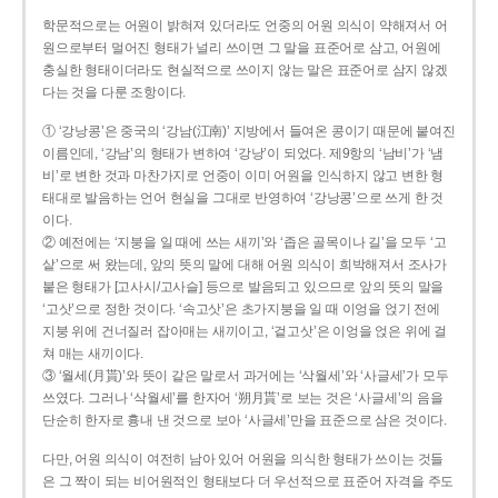
학문적으로는 어원이 밝혀져 있더라도 언중의 어원 의식이 약해져서 어
원으로부터 멀어진 형태가 널리 쓰이면 그 말을 표준어로 삼고, 어원에
충실한 형태이더라도 현실적으로 쓰이지 않는 말은 표준어로 삼지 않겠
다는 것을 다룬 조항이다.
① ‘강낭콩’은 중국의 ‘강남(江南)’ 지방에서 들여온 콩이기 때문에 붙여진
이름인데, ‘강남’의 형태가 변하여 ‘강낭’이 되었다. 제9항의 ‘남비’가 ‘냄
비’로 변한 것과 마찬가지로 언중이 이미 어원을 인식하지 않고 변한 형
태대로 발음하는 언어 현실을 그대로 반영하여 ‘강낭콩’으로 쓰게 한 것
이다.
② 예전에는 ‘지붕을 일 때에 쓰는 새끼’와 ‘좁은 골목이나 길’을 모두 ‘고
샅’으로 써 왔는데, 앞의 뜻의 말에 대해 어원 의식이 희박해져서 조사가
붙은 형태가 [고사시/고사슬] 등으로 발음되고 있으므로 앞의 뜻의 말을
‘고삿’으로 정한 것이다. ‘속고삿’은 초가지붕을 일 때 이엉을 얹기 전에
지붕 위에 건너질러 잡아매는 새끼이고, ‘겉고삿’은 이엉을 얹은 위에 걸
쳐 매는 새끼이다.
③ ‘월세(月貰)’와 뜻이 같은 말로서 과거에는 ‘삭월세’와 ‘사글세’가 모두
쓰였다. 그러나 ‘삭월세’를 한자어 ‘朔月貰’로 보는 것은 ‘사글세’의 음을
단순히 한자로 흉내 낸 것으로 보아 ‘사글세’만을 표준으로 삼은 것이다.
다만, 어원 의식이 여전히 남아 있어 어원을 의식한 형태가 쓰이는 것들
은 그 짝이 되는 비어원적인 형태보다 더 우선적으로 표준어 자격을 주도