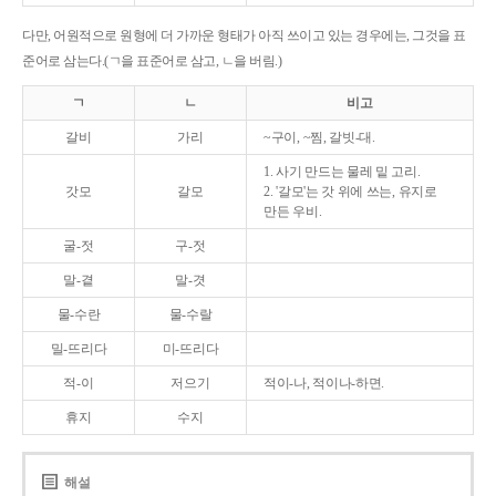
다만, 어원적으로 원형에 더 가까운 형태가 아직 쓰이고 있는 경우에는, 그것을 표
준어로 삼는다.(ㄱ을 표준어로 삼고, ㄴ을 버림.)
ㄱ
ㄴ
비고
갈비
가리
~구이, ~찜, 갈빗-대.
1. 사기 만드는 물레 밑 고리.
갓모
갈모
2. '갈모'는 갓 위에 쓰는, 유지로
만든 우비.
굴-젓
구-젓
말-곁
말-겻
물-수란
물-수랄
밀-뜨리다
미-뜨리다
적-이
저으기
적이-나, 적이나-하면.
휴지
수지
해설