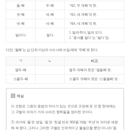
둘-째
두-째
‘제2, 두 개째’의 뜻.
셋-째
세-째
‘제3, 세 개째’의 뜻.
넷-째
네-째
‘제4, 네 개째’의 뜻.
1. 빌려주다, 빌려 오다.
빌리다
빌다
2. ‘용서를 빌다’는 ‘빌다’임.
다만, ‘둘째’는 십 단위 이상의 서수사에 쓰일 때에 ‘두째’로 한다.
ㄱ
ㄴ
비고
열두-째
열두 개째의 뜻은 ‘열둘째’로.
스물두-째
스물두 개째의 뜻은 ‘스물둘째’로.
해설
이 조항은 그동안 용법의 차이가 있는 것으로 규정해 온 것 중 현재에는
그 구별의 의의가 거의 사라진 항목들을 정리한 것이다.
① 과거에 ‘돌’은 생일, ‘돐’은 ‘한글 반포 500돐’처럼 ‘주년’의 의미로 세분
해 써 왔다. 그러나 그러한 구별은 인위적이고 불필요할 뿐만 아니라 ‘돐