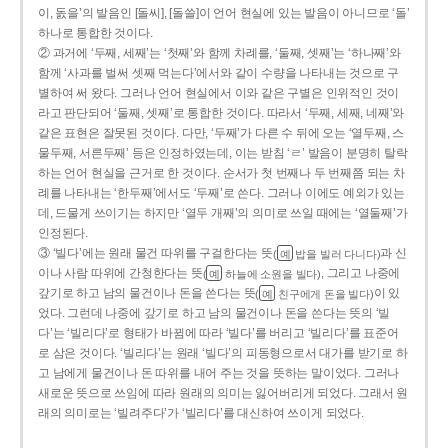
이, 돐을’의 발음인 [돌씨], [돌쓸]이 언어 현실에 있는 발음이 아니므로 ‘돌’
하나로 통합한 것이다.
② 과거에 ‘두째, 세째’는 ‘첫째’와 함께 차례를, ‘둘째, 셋째’는 ‘하나째’와
함께 ‘사과를 벌써 셋째 먹는다’에서와 같이 수량을 나타내는 것으로 구
별하여 써 왔다. 그러나 언어 현실에서 이와 같은 구별은 인위적인 것이
라고 판단되어 ‘둘째, 셋째’로 통합한 것이다. 따라서 ‘두째, 세째, 네째’와
같은 표현은 잘못된 것이다. 다만, ‘두째’가 다른 수 뒤에 오는 ‘열두째, 스
물두째, 서른두째’ 등은 인정하였는데, 이는 받침 ‘ㄹ’ 발음이 분명히 탈락
하는 언어 현실을 근거로 한 것이다. 순서가 첫 번째나 두 번째쯤 되는 차
례를 나타내는 ‘한두째’에서도 ‘두째’로 쓴다. 그러나 이에도 예외가 있는
데, 드물게 쓰이기는 하지만 ‘열두 개째’의 의미로 쓰일 때에는 ‘열둘째’가
인정된다.
③ ‘빌다’에는 원래 물건 따위를 구걸한다는 뜻
과 신
(
밥을 빌러 다니다)
예
이나 사람 따위에 간청한다는 뜻
, 그리고 나중에
(
하늘에 소원을 빌다)
예
갚기로 하고 남의 물건이나 돈을 쓴다는 뜻
이 있
(
친구에게 돈을 빌다)
예
었다. 그런데 나중에 갚기로 하고 남의 물건이나 돈을 쓴다는 뜻의 ‘빌
다’는 ‘빌리다’로 형태가 바뀜에 따라 ‘빌다’를 버리고 ‘빌리다’를 표준어
로 삼은 것이다. ‘빌리다’는 원래 ‘빌다’의 피동형으로서 대가를 받기로 하
고 남에게 물건이나 돈 따위를 내어 주는 것을 뜻하는 말이었다. 그러나
새로운 뜻으로 쓰임에 따라 원래의 의미는 잃어버리게 되었다. 그래서 원
래의 의미로는 ‘빌려주다’가 ‘빌리다’를 대신하여 쓰이게 되었다.