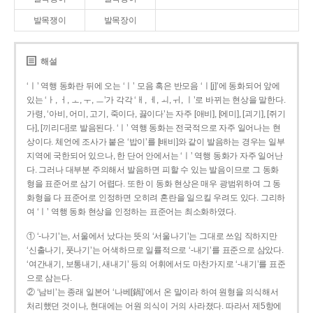
발목쟁이
발목장이
해설
‘ㅣ’ 역행 동화란 뒤에 오는 ‘ㅣ’ 모음 혹은 반모음 ‘ㅣ[j]’에 동화되어 앞에
있는 ‘ㅏ, ㅓ, ㅗ, ㅜ, ㅡ’가 각각 ‘ㅐ, ㅔ, ㅚ, ㅟ, ㅣ’로 바뀌는 현상을 말한다.
가령, ‘아비, 어미, 고기, 죽이다, 끓이다’는 자주 [애비], [에미], [괴기], [쥐기
다], [끼리다]로 발음된다. ‘ㅣ’ 역행 동화는 전국적으로 자주 일어나는 현
상이다. 체언에 조사가 붙은 ‘밥이’를 [배비]와 같이 발음하는 경우는 일부
지역에 국한되어 있으나, 한 단어 안에서는 ‘ㅣ’ 역행 동화가 자주 일어난
다. 그러나 대부분 주의해서 발음하면 피할 수 있는 발음이므로 그 동화
형을 표준어로 삼기 어렵다. 또한 이 동화 현상은 매우 광범위하여 그 동
화형을 다 표준어로 인정하면 오히려 혼란을 일으킬 우려도 있다. 그리하
여 ‘ㅣ’ 역행 동화 현상을 인정하는 표준어는 최소화하였다.
① ‘-나기’는, 서울에서 났다는 뜻의 ‘서울나기’는 그대로 쓰임 직하지만
‘신출나기, 풋나기’는 어색하므로 일률적으로 ‘-내기’를 표준으로 삼았다.
‘여간내기, 보통내기, 새내기’ 등의 어휘에서도 마찬가지로 ‘-내기’를 표준
으로 삼는다.
② ‘남비’는 종래 일본어 ‘나베[鍋]’에서 온 말이라 하여 원형을 의식해서
처리했던 것이나, 현대에는 어원 의식이 거의 사라졌다. 따라서 제5항에