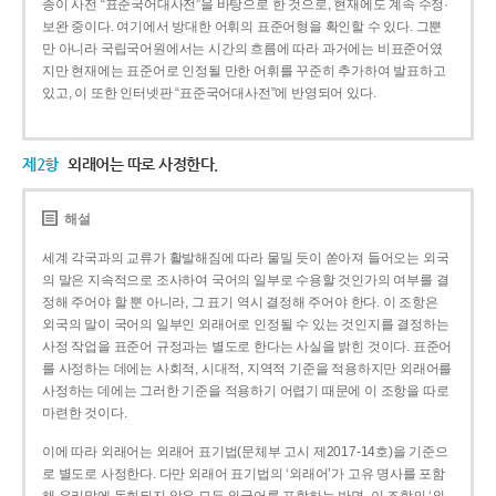
종이 사전 “표준국어대사전”을 바탕으로 한 것으로, 현재에도 계속 수정·
보완 중이다. 여기에서 방대한 어휘의 표준어형을 확인할 수 있다. 그뿐
만 아니라 국립국어원에서는 시간의 흐름에 따라 과거에는 비표준어였
지만 현재에는 표준어로 인정될 만한 어휘를 꾸준히 추가하여 발표하고
있고, 이 또한 인터넷판 “표준국어대사전”에 반영되어 있다.
제2항
외래어는 따로 사정한다.
해설
세계 각국과의 교류가 활발해짐에 따라 물밀 듯이 쏟아져 들어오는 외국
의 말은 지속적으로 조사하여 국어의 일부로 수용할 것인가의 여부를 결
정해 주어야 할 뿐 아니라, 그 표기 역시 결정해 주어야 한다. 이 조항은
외국의 말이 국어의 일부인 외래어로 인정될 수 있는 것인지를 결정하는
사정 작업을 표준어 규정과는 별도로 한다는 사실을 밝힌 것이다. 표준어
를 사정하는 데에는 사회적, 시대적, 지역적 기준을 적용하지만 외래어를
사정하는 데에는 그러한 기준을 적용하기 어렵기 때문에 이 조항을 따로
마련한 것이다.
이에 따라 외래어는 외래어 표기법(문체부 고시 제2017-14호)을 기준으
로 별도로 사정한다. 다만 외래어 표기법의 ‘외래어’가 고유 명사를 포함