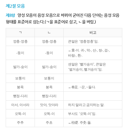
제2절 모음
제8항
양성 모음이 음성 모음으로 바뀌어 굳어진 다음 단어는 음성 모음
형태를 표준어로 삼는다.(ㄱ을 표준어로 삼고, ㄴ을 버림.)
ㄱ
ㄴ
비고
깡충-깡충
깡총-깡총
큰말은 ‘껑충껑충’임.
←童-이. 귀-, 막-, 선-, 쌍-, 검-,
-둥이
-동이
바람-, 흰-.
센말은 ‘빨가숭이’, 큰말은
발가-숭이
발가-송이
‘벌거숭이, 뻘거숭이’임.
보퉁이
보통이
봉죽
봉족
←奉足. ~꾼, ~들다.
뻗정-다리
뻗장-다리
아서, 아서라
앗아, 앗아라
하지 말라고 금지하는 말.
오뚝-이
오똑-이
부사도 ‘오뚝-이’임.
주추
주초
←柱礎. 주춧-돌.