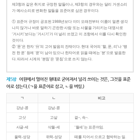
제3항과 같은 취지로 규정한 말들이나, 제3항의 경우와는 달리 거센소리
가 예사소리로 변화한 말들을 표준어로 삼은 경우이다.
① 표준어 규정이 공표된 1988년보다 이미 오래전부터 이름이 얼른 생각
나지 않거나 바로 말하기 곤란한 사람 또는 사물을 가리키는 대명사로
‘거시키’보다는 ‘거시기’가 더 널리 쓰였고 이 조항에서 이를 다시 확인한
것이다.
② ‘푼’은 한자 ‘分’의 고어 발음의 잔재이다. 현대 국어의 ‘할, 푼, 리’나 ‘땡
전 한 푼’ 등에 ‘푼’이 남아 있으나 한자어로 읽을 때에는 ‘분’으로 발음한
다. 따라서 시계의 ‘분침’은 ‘푼침’으로 쓰지 않는다.
제5항
어원에서 멀어진 형태로 굳어져서 널리 쓰이는 것은, 그것을 표준
어로 삼는다.(ㄱ을 표준어로 삼고, ㄴ을 버림.)
ㄱ
ㄴ
비고
강낭-콩
강남-콩
고삿
고샅
겉~, 속~.
사글-세
삭월-세
‘월세’는 표준어임.
울력-성당
위력-성당
떼를 지어서 으르고 협박하는 일.