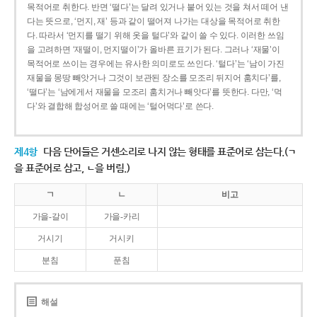
목적어로 취한다. 반면 ‘떨다’는 달려 있거나 붙어 있는 것을 쳐서 떼어 낸
다는 뜻으로, ‘먼지, 재’ 등과 같이 떨어져 나가는 대상을 목적어로 취한
다. 따라서 ‘먼지를 떨기 위해 옷을 털다’와 같이 쓸 수 있다. 이러한 쓰임
을 고려하면 ‘재떨이, 먼지떨이’가 올바른 표기가 된다. 그러나 ‘재물’이
목적어로 쓰이는 경우에는 유사한 의미로도 쓰인다. ‘털다’는 ‘남이 가진
재물을 몽땅 빼앗거나 그것이 보관된 장소를 모조리 뒤지어 훔치다’를,
‘떨다’는 ‘남에게서 재물을 모조리 훔치거나 빼앗다’를 뜻한다. 다만, ‘먹
다’와 결합해 합성어로 쓸 때에는 ‘털어먹다’로 쓴다.
제4항
다음 단어들은 거센소리로 나지 않는 형태를 표준어로 삼는다.(ㄱ
을 표준어로 삼고, ㄴ을 버림.)
ㄱ
ㄴ
비고
가을-갈이
가을-카리
거시기
거시키
분침
푼침
해설