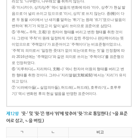
라요’도 ‘나무랬다, 나무래요’를 취하지 않는다.
④ ‘미시/미수, 상치/상추’ 역시 발음의 변화에 따라 ‘미수, 상추’가 현실 발
음으로 더 널리 쓰이고 있으므로 ‘미시, 상치’로 쓰지 않는다. 종(種)이 다
른 두 동물 사이에서 난 새끼를 말하는 ‘튀기’는 원래 ‘트기’였으나 발음이
변하여 ‘튀기’가 되었고 이 말이 널리 쓰이므로 표준어로 삼았다.
⑤ ‘주책(←주착, 主着)’은 한자어 형태를 버리고 변한 형태를 취한 것이
다. 그런데 ‘주착’이 원래 일정하게 자리 잡힌 주장이나 판단력이라는 뜻
이었으므로 ‘주책없다’가 표준어이고 ‘주책이다’는 비표준형이었으나,
‘주책’의 의미로서 ‘일정한 줏대가 없이 되는대로 하는 짓’을 인정함에 따
라 2016년에는 ‘주책없다’와 같은 의미로 쓰이는 ‘주책이다’를 표준형으
로 인정하였다.
⑥ ‘지루하다(←지리하다, 支離--)’ 역시 한자어 어원의 형태를 버리고 변
한 형태를 취한 것이다. 그러나 ‘지리멸렬(支離滅裂)’에서는 ‘지리’가 유지
되고 있다.
⑦ ‘시러베아들(←실업의아들), 허드레(←허드래), 호루라기(←호루루
기)’ 역시 변화된 후의 현실 발음을 반영한 표준어이다.
제12항
‘웃-’ 및 ‘윗-’은 명사 ‘위’에 맞추어 ‘윗-’으로 통일한다.(ㄱ을 표준
어로 삼고, ㄴ을 버림.)
ㄱ
ㄴ
비고