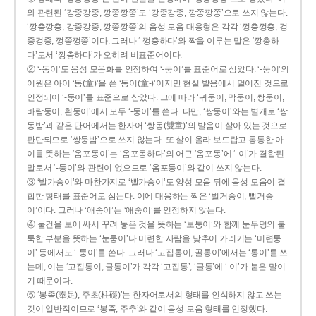
와 관련된 ‘강중강중, 깡쭝깡쭝’도 ‘강종강종, 깡쫑깡쫑’으로 쓰지 않는다.
‘깡충깡충, 강중강중, 깡쭝깡쭝’의 음성 모음 대응형은 각각 ‘껑충껑충, 겅
중겅중, 껑쭝껑쭝’이다. 그러나 ‘ 껑충하다’와 짝을 이루는 말은 ‘깡총하
다’로서 ‘깡충하다’가 오히려 비표준어이다.
② ‘-동이’도 음성 모음화를 인정하여 ‘-둥이’를 표준어로 삼았다. ‘-둥이’의
어원은 아이 ‘동(童)’을 쓴 ‘동이(童-)’이지만 현실 발음에서 멀어진 것으로
인정되어 ‘-둥이’를 표준으로 삼았다. 그에 따라 ‘귀둥이, 막둥이, 쌍둥이,
바람둥이, 흰둥이’에서 모두 ‘-둥이’를 쓴다. 다만, ‘쌍둥이’와는 별개로 ‘쌍
동밤’과 같은 단어에서는 한자어 ‘쌍동(雙童)’의 발음이 살아 있는 것으로
판단되므로 ‘쌍둥밤’으로 쓰지 않는다. 또 살이 올라 보드랍고 통통한 아
이를 뜻하는 ‘옴포동이’는 ‘옴포동하다’의 어근 ‘옴포동’에 ‘-이’가 결합된
말로서 ‘-둥이’와 관련이 없으므로 ‘옴포둥이’와 같이 쓰지 않는다.
③ ‘발가숭이’와 마찬가지로 ‘빨가숭이’도 양성 모음 뒤에 음성 모음이 결
합한 형태를 표준어로 삼는다. 이에 대응하는 짝은 ‘벌거숭이, 뻘거숭
이’이다. 그러나 ‘애송이’는 ‘애숭이’를 인정하지 않는다.
④ 물건을 보에 싸서 꾸려 놓은 것을 뜻하는 ‘보퉁이’와 함께 눈두덩의 불
룩한 부분을 뜻하는 ‘눈퉁이’나 미련한 사람을 낮추어 가리키는 ‘미련퉁
이’ 등에서도 ‘-퉁이’를 쓴다. 그러나 ‘고집통이, 골통이’에서는 ‘통이’를 쓰
는데, 이는 ‘고집통이, 골통이’가 각각 ‘고집통’, ‘골통’에 ‘-이’가 붙은 말이
기 때문이다.
⑤ ‘봉족(奉足), 주초(柱礎)’는 한자어로서의 형태를 인식하지 않고 쓰는
것이 일반적이므로 ‘봉죽, 주추’와 같이 음성 모음 형태를 인정했다.