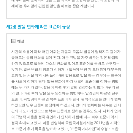
해 우리말에 동화되지 않은 모든 외국어를 포함하는 반면, 이 조항의 ‘외
래어’는 우리말에 편입된 말만을 이르는 좁은 개념이다.
제2장 발음 변화에 따른 표준어 규정
해설
시간의 흐름에 따라 어떤 어휘는 자음과 모음의 발음이 달라지고 길이가
줄어드는 등의 변화를 입게 된다. 어문 규범을 자주 바꾸는 것은 바람직
하지 않으므로 발음에 다소의 변화를 입어도 표준어를 곧바로 바꾸지는
않지만, 발음 변화의 정도가 심하거나 발음이 변한 지 오래되어 대부분의
교양 있는 서울 지역 사람들이 바뀐 발음으로 말을 하는 경우에는 표준어
를 새로이 정하게 된다. 발음 변화에 따라 새로이 표준어를 정하는 방법
에는 두 가지가 있다. 발음이 바뀐 후의 말만 인정하는 방법과 바뀌기 전
의 말과 바뀐 후의 말을 모두 인정하는 방법이다. 앞엣것에 따르면 단수
표준어, 뒤엣것에 따르면 복수 표준어가 된다. 원칙적으로는 언어가 변화
하였으면 단수 표준어로 정해야 하겠으나, 언어의 변화에는 대부분 긴 시
간의 과도기가 있으므로 복수 표준어로 정하는 경우도 있다. 사회가 언어
의 규범적 사용을 점차 유연하게 인식하게 됨에 따라 복수 표준어 역시
점차 확대되고 있다. 이를 반영하여 국립국어원에서는 2011년을 시작으
로 표준어 추가 목록을 발표하고 있고, “표준국어대사전”의 수정ㆍ보완