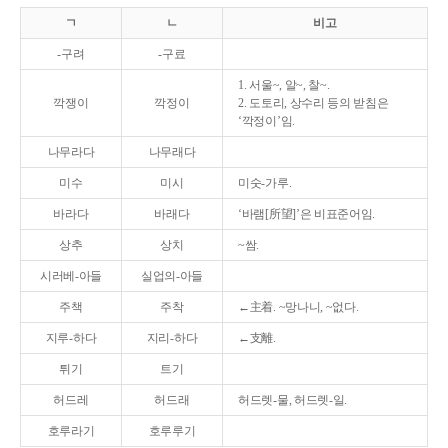
ㄱ
ㄴ
비고
-구려
-구료
1. 서울~, 알~, 찰~.
깍쟁이
깍정이
2. 도토리, 상수리 등의 받침은
‘깍정이’임.
나무라다
나무래다
미수
미시
미숫-가루.
바라다
바래다
‘바램[所望]’은 비표준어임.
상추
상치
~쌈.
시러베-아들
실업의-아들
주책
주착
←主着. ~망나니, ~없다.
지루-하다
지리-하다
←支離.
튀기
트기
허드레
허드래
허드렛-물, 허드렛-일.
호루라기
호루루기