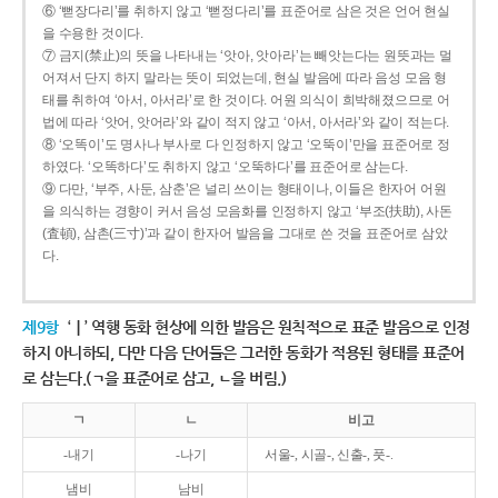
⑥ ‘뻗장다리’를 취하지 않고 ‘뻗정다리’를 표준어로 삼은 것은 언어 현실
을 수용한 것이다.
⑦ 금지(禁止)의 뜻을 나타내는 ‘앗아, 앗아라’는 빼앗는다는 원뜻과는 멀
어져서 단지 하지 말라는 뜻이 되었는데, 현실 발음에 따라 음성 모음 형
태를 취하여 ‘아서, 아서라’로 한 것이다. 어원 의식이 희박해졌으므로 어
법에 따라 ‘앗어, 앗어라’와 같이 적지 않고 ‘아서, 아서라’와 같이 적는다.
⑧ ‘오똑이’도 명사나 부사로 다 인정하지 않고 ‘오뚝이’만을 표준어로 정
하였다. ‘오똑하다’도 취하지 않고 ‘오뚝하다’를 표준어로 삼는다.
⑨ 다만, ‘부주, 사둔, 삼춘’은 널리 쓰이는 형태이나, 이들은 한자어 어원
을 의식하는 경향이 커서 음성 모음화를 인정하지 않고 ‘부조(扶助), 사돈
(査頓), 삼촌(三寸)’과 같이 한자어 발음을 그대로 쓴 것을 표준어로 삼았
다.
제9항
‘ㅣ’ 역행 동화 현상에 의한 발음은 원칙적으로 표준 발음으로 인정
하지 아니하되, 다만 다음 단어들은 그러한 동화가 적용된 형태를 표준어
로 삼는다.(ㄱ을 표준어로 삼고, ㄴ을 버림.)
ㄱ
ㄴ
비고
-내기
-나기
서울-, 시골-, 신출-, 풋-.
냄비
남비