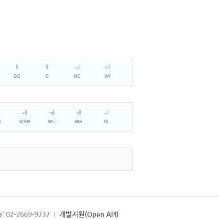
ㅐ
ㅔ
ㅚ
ㅟ
ae
e
oe
wi
ㅘ
ㅙ
ㅝ
ㅞ
ㅢ
a
wae
wo
we
ui
: 02-2669-9737
개발지원(Open API)