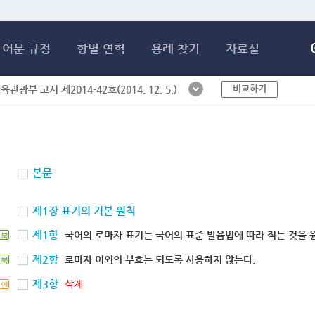
메인콘텐츠 바로가기
어문 규정
항별 연혁
용례 찾기
자료실
비교하기
체육관광부 고시 제2014-42호(2014. 12. 5.)
본문
제1장 표기의 기본 원칙
제1항
국어의 로마자 표기는 국어의 표준 발음법에 따라 적는 것을 
북
제2항
로마자 이외의 부호는 되도록 사용하지 않는다.
북
제3항
삭제
연