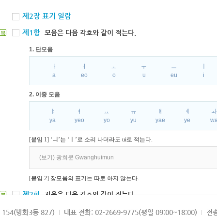
제2장 표기 일람
제1항
모음은 다음 각호와 같이 적는다.
북
1. 단모음
ㅏ
ㅓ
ㅗ
ㅜ
ㅡ
ㅣ
a
eo
o
u
eu
i
2. 이중 모음
ㅑ
ㅕ
ㅛ
ㅠ
ㅒ
ㅖ
ya
yeo
yo
yu
yae
ye
w
[붙임 1] ‘ㅢ’는 ‘ㅣ’로 소리 나더라도 ui로 적는다.
(보기) 광희문 Gwanghuimun
[붙임 2] 장모음의 표기는 따로 하지 않는다.
제2항
자음은 다음 각호와 같이 적는다.
북
1. 파열음
154(방화3동 827)
대표 전화: 02-2669-9775(평일 09:00~18:00)
전송