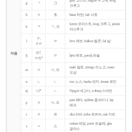
gost 고스트, dugme 두그메, krug
g
ㄱ
그
크루그
h
ㅎ
흐
hitan 히탄, šah 샤흐
korist 코리스트, krug 크루그, jastuk
k
ㅋ
ㄱ, 크
야스투크
ㄹ,
l
ㄹ
levo 레보, balkon 발콘, šal 샬
ㄹㄹ
리*,
자음
lj
ㄹ
ljeto 레토, pasulj 파술
ㄹ리*
malo 말로, mnogo 므노고, osam
m
ㅁ
ㅁ, 므
오삼
n
ㄴ
ㄴ
nos 노스, banka 반카, loman 로만
nj
니*
ㄴ
Njegoš 녜고시, svibanj 스비반
peta 페타, opština 옵슈티나, lep
p
ㅍ
ㅂ, 프
레프
r
ㄹ
르
riba 리바, torba 토르바, mir 미르
sedam 세담, posle 포슬레, glas
s
ㅅ
스
글라스