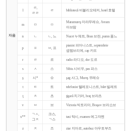
ㄹ,
l
ㄹ
bibliotecǎ 비블리오테커, hotel 호텔
ㄹㄹ
Maramureş 마라무레슈, Avram
m
ㅁ
ㅁ
아브람
자음
n
ㄴ
ㄴ, 느
Nucet 누체트, Bran 브란, pumn 품느
pianist 피아니스트, septembrie
p
ㅍ
ㅂ, 프
셉템브리에, cap 카프
r
ㄹ
르
radio 라디오, dor 도르
s
ㅅ
스
Sibiu 시비우, pas 파스
ş
시*
슈
şag 샤그, Mureş 무레슈
t
ㅌ
트
telefonist 텔레포니스트, bilet 빌레트
ţ
ㅊ
츠
ţigarǎ 치가러, braţ 브라츠
v
ㅂ
브
Victoria 빅토리아, Braşov 브라쇼브
ㄱㅅ,
크스,
x**
taxi 탁시, examen 에그자멘
그ㅈ
ㄱ스
z
ㅈ
즈
ziar 지아르, autobuz 아우토부즈