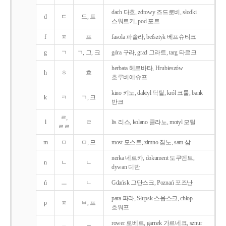
dach 다흐, zdrowy 즈드로비, słodki
d
ㄷ
드, 트
스워트키, pod 포트
f
ㅍ
프
fasola 파솔라, befsztyk 베프슈티크
g
ㄱ
ㄱ, 그, 크
góra 구라, grad 그라트, targ 타르크
herbata 헤르바타, Hrubieszów
h
ㅎ
흐
흐루비에슈프
kino 키노, daktyl 닥틸, król 크룰, bank
k
ㅋ
ㄱ, 크
반크
ㄹ,
l
ㄹ
lis 리스, kolano 콜라노, motyl 모틸
ㄹㄹ
m
ㅁ
ㅁ, 므
most 모스트, zimno 짐노, sam 삼
nerka 네르카, dokument 도쿠멘트,
n
ㄴ
ㄴ
dywan 디반
ń
ㅡ
ㄴ
Gdańsk 그단스크, Poznań 포즈난
para 파라, Słupsk 스웁스크, chłop
p
ㅍ
ㅂ, 프
흐워프
rower 로베르, garnek 가르네크, sznur