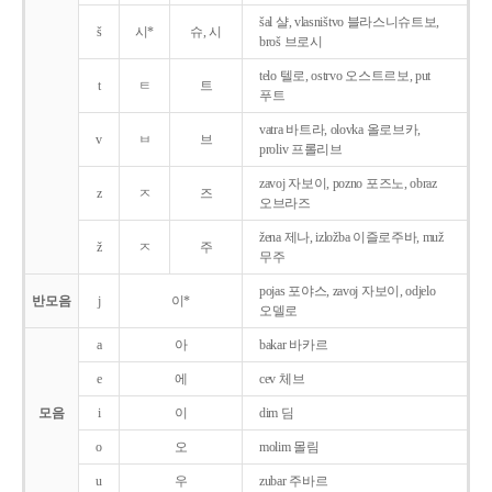
šal 샬, vlasništvo 블라스니슈트보,
š
시*
슈, 시
broš 브로시
telo 텔로, ostrvo 오스트르보, put
t
ㅌ
트
푸트
vatra 바트라, olovka 올로브카,
v
ㅂ
브
proliv 프롤리브
zavoj 자보이, pozno 포즈노, obraz
z
ㅈ
즈
오브라즈
žena 제나, izložba 이즐로주바, muž
ž
ㅈ
주
무주
pojas 포야스, zavoj 자보이, odjelo
반모음
j
이*
오델로
a
아
bakar 바카르
e
에
cev 체브
모음
i
이
dim 딤
o
오
molim 몰림
u
우
zubar 주바르