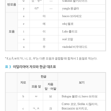
w
오ㆍ우*
―
walkirias 왈키리아스
반모음
y
이*
―
yungla 융글라
a
아
braceo 브라세오
e
에
reloj 렐로
모음
i
이
Lulio 룰리오
o
오
ocal 오칼
u
우
viudedad 비우데다드
* ll, y, ñ, w의 '이, 니, 오, 우'는 다른 모음과 결합할 때 합쳐서 1 음절로 적는다.
표 3
이탈리아어 자모와 한글 대조표
한글
자모
보기
자음
모음 앞
앞ㆍ어말
b
ㅂ
브
Bologna 볼로냐, bravo 브라보
Como 코모, Sicilia 시칠리아,
c
ㅋ, ㅊ
크
Boccaccio 보카치오,