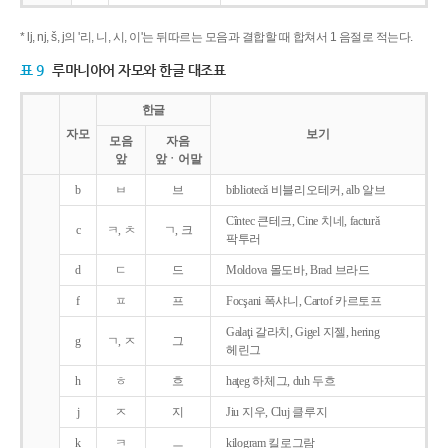
* lj, nj, š, j의 '리, 니, 시, 이'는 뒤따르는 모음과 결합할 때 합쳐서 1 음절로 적는다.
표 9
루마니아어 자모와 한글 대조표
한글
자모
보기
모음
자음
앞
앞ㆍ어말
b
ㅂ
브
bibliotecǎ 비블리오테커, alb 알브
Cîntec 큰테크, Cine 치네, facturǎ
c
ㅋ, ㅊ
ㄱ, 크
팍투러
d
ㄷ
드
Moldova 몰도바, Brad 브라드
f
ㅍ
프
Focşani 폭샤니, Cartof 카르토프
Galaţi 갈라치, Gigel 지젤, hering
g
ㄱ, ㅈ
그
헤린그
h
ㅎ
흐
haţeg 하체그, duh 두흐
j
ㅈ
지
Jiu 지우, Cluj 클루지
k
ㅋ
ㅡ
kilogram 킬로그람