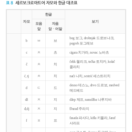
표 8
세르보크로아트어 자모와 한글 대조표
한글
자모
보기
모음
자음
앞
앞ㆍ어말
bog 보그, drobnjak 드로브냐크,
b
ㅂ
브
pogreb 포그레브
c
ㅊ
츠
cigara 치가라, novac 노바츠
čelik 첼리크, točka 토치카, kolač
č
ㅊ
치
콜라치
ć, tj
ㅊ
치
naći 나치, sestrić 세스트리치
desno 데스노, drvo 드르보, medved
d
ㄷ
드
메드베드
dž
ㅈ
지
džep 제프, narudžba 나루지바
đ,dj
ㅈ
지
Ðurađ 주라지
fasada 파사다, kifla 키플라, šaraf
f
ㅍ
프
샤라프