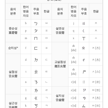
한어
한어
음의
주음
음의
주음
병음
한글
병음
한글
분류
부호
분류
부호
자모
자모
b
ㅂ
j
ㅈ
중순성
설면성
p
ㅍ
q
ㅊ
重脣聲
舌面聲
m
ㅁ
x
ㅅ
zh
순치성*
f
ㅍ
ㅈ [즈]
[zhi]
ch
d
ㄷ
ㅊ [츠]
교설첨성
[chi]
翹舌尖聲
sh
t
ㅌ
ㅅ [스]
설첨성
[shi]
舌尖聲
ㄖ
n
ㄴ
r [ri]
ㄹ [르]
l
ㄹ
z [zi]
ㅉ [쯔]
설치성
g
ㄱ
c [ci]
ㅊ [츠]
舌齒聲
설근성
k
ㅋ
s [si]
ㅆ [쓰]
舌根聲