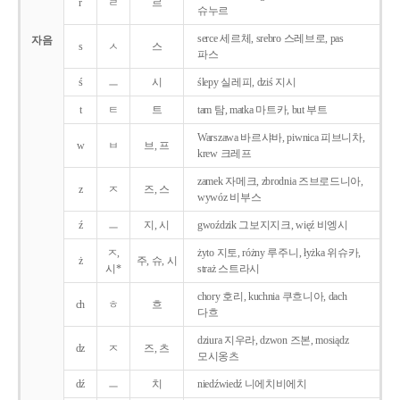
r
ㄹ
르
슈누르
serce 세르체, srebro 스레브로, pas
자음
s
ㅅ
스
파스
ś
ㅡ
시
ślepy 실레피, dziś 지시
t
ㅌ
트
tam 탐, matka 마트카, but 부트
Warszawa 바르샤바, piwnica 피브니차,
w
ㅂ
브, 프
krew 크레프
zamek 자메크, zbrodnia 즈브로드니아,
z
ㅈ
즈, 스
wywóz 비부스
ź
ㅡ
지, 시
gwoździk 그보지지크, więź 비엥시
ㅈ,
żyto 지토, różny 루주니, łyżka 위슈카,
ż
주, 슈, 시
시*
straż 스트라시
chory 호리, kuchnia 쿠흐니아, dach
ch
ㅎ
흐
다흐
dziura 지우라, dzwon 즈본, mosiądz
dz
ㅈ
즈, 츠
모시옹츠
dź
ㅡ
치
niedźwiedź 니에치비에치