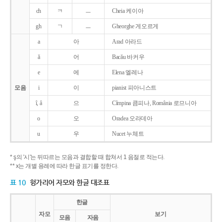
ch
ㅋ
ㅡ
Cheia 케이아
gh
ㄱ
ㅡ
Gheorghe 게오르게
a
아
Arad 아라드
ǎ
어
Bacǎu 바커우
e
에
Elena 엘레나
모음
i
이
pianist 피아니스트
î, â
으
Cîmpina 큼피나, România 로므니아
o
오
Oradea 오라데아
u
우
Nucet 누체트
* ş의 '시'는 뒤따르는 모음과 결합할 때 합쳐서 1 음절로 적는다.
** x는 개별 용례에 따라 한글 표기를 정한다.
표 10
헝가리어 자모와 한글 대조표
한글
자모
보기
모음
자음