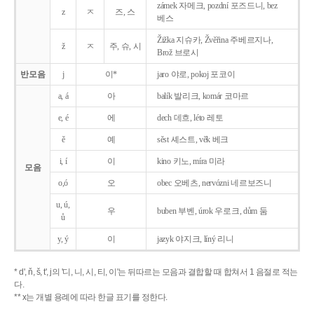
zámek 자메크, pozdní 포즈드니, bez
z
ㅈ
즈, 스
베스
Žižka 지슈카, Žvěřina 주베르지나,
ž
ㅈ
주, 슈, 시
Brož 브로시
반모음
j
이*
jaro 야로, pokoj 포코이
a, á
아
balík 발리크, komár 코마르
e, é
에
dech 데흐, léto 레토
ě
예
sěst 셰스트, věk 베크
i, í
이
kino 키노, míra 미라
모음
o,ó
오
obec 오베츠, nervózni 네르보즈니
u, ú,
우
buben 부벤, úrok 우로크, dům 둠
ů
y, ý
이
jazyk
야지크, líný 리니
* d', ň, š, t', j의 '디, 니, 시, 티, 이'는 뒤따르는 모음과 결합할 때 합쳐서 1 음절로 적는
다.
** x는 개별 용례에 따라 한글 표기를 정한다.