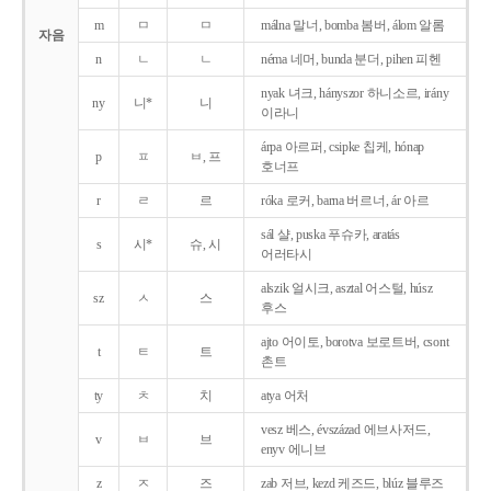
m
ㅁ
ㅁ
málna 말너, bomba 봄버, álom 알롬
자음
n
ㄴ
ㄴ
néma 네머, bunda 분더, pihen 피헨
nyak 녀크, hányszor 하니소르, irány
ny
니*
니
이라니
árpa 아르퍼, csipke 칩케, hónap
p
ㅍ
ㅂ, 프
호너프
r
ㄹ
르
róka 로커, barna 버르너, ár 아르
sál 샬, puska 푸슈카, aratás
s
시*
슈, 시
어러타시
alszik 얼시크, asztal 어스털, húsz
sz
ㅅ
스
후스
ajto 어이토, borotva 보로트버, csont
t
ㅌ
트
촌트
ty
ㅊ
치
atya 어처
vesz 베스, évszázad 에브사저드,
v
ㅂ
브
enyv 에니브
z
ㅈ
즈
zab 저브, kezd 케즈드, blúz 블루즈