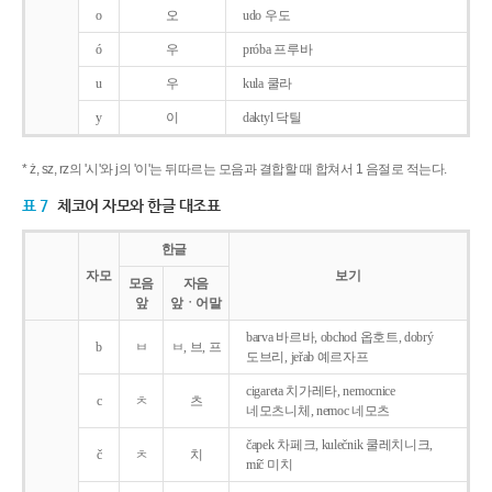
o
오
udo 우도
ó
우
próba 프루바
u
우
kula 쿨라
y
이
daktyl 닥틸
* ż, sz, rz의 '시'와 j의 '이'는 뒤따르는 모음과 결합할 때 합쳐서 1 음절로 적는다.
표 7
체코어 자모와 한글 대조표
한글
자모
보기
모음
자음
앞
앞ㆍ어말
barva 바르바, obchod 옵호트, dobrý
b
ㅂ
ㅂ, 브, 프
도브리, jeřab 예르자프
cigareta 치가레타, nemocnice
c
ㅊ
츠
네모츠니체, nemoc 네모츠
čapek 차페크, kulečnik 쿨레치니크,
č
ㅊ
치
míč 미치