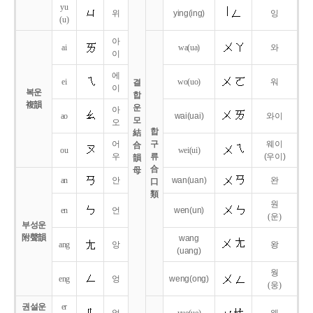
yu
위
ying
(ing)
잉
(u)
아
ai
wa
(ua)
와
이
에
ei
wo
(uo)
워
결
이
복운
합
複韻
운
아
ao
wai
(uai)
와이
모
오
합
結
어
구
웨이
合
ou
wei
(ui)
우
류
(우이)
韻
合
母
an
안
wan
(uan)
완
口
類
원
en
언
wen
(un)
(운)
부성운
附聲韻
wang
ang
앙
왕
(uang)
웡
eng
엉
weng
(ong)
(웅)
권설운
er