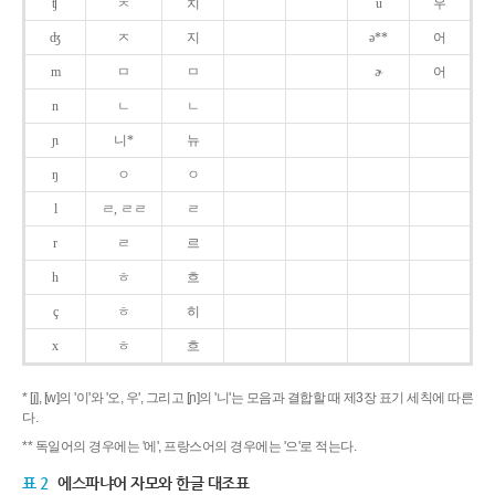
ʧ
ㅊ
치
u
우
ʤ
ㅈ
지
ə**
어
m
ㅁ
ㅁ
ɚ
어
n
ㄴ
ㄴ
ɲ
니*
뉴
ŋ
ㅇ
ㅇ
l
ㄹ, ㄹㄹ
ㄹ
r
ㄹ
르
h
ㅎ
흐
ç
ㅎ
히
x
ㅎ
흐
* [j], [w]의 '이'와 '오, 우', 그리고 [ɲ]의 '니'는 모음과 결합할 때 제3장 표기 세칙에 따른
다.
** 독일어의 경우에는 '에', 프랑스어의 경우에는 '으'로 적는다.
표 2
에스파냐어 자모와 한글 대조표