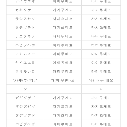
ア イ ウ エ オ
아 이 우 에 오
아 이 우 에 오
カ キ ク ケ コ
가 기 구 게 고
카 키 쿠 케 코
サ シ ス セ ソ
사 시 스 세 소
사 시 스 세 소
タ チ ツ テ ト
다 지 쓰 데 도
타 치 쓰 테 토
ナ ニ ヌ ネ ノ
나 니 누 네 노
나 니 누 네 노
ハ ヒ フ ヘ ホ
하 히 후 헤 호
하 히 후 헤 호
マ ミ ム メ モ
마 미 무 메 모
마 미 무 메 모
ヤ イ ユ エ ヨ
야 이 유 에 요
야 이 유 에 요
ラ リ ル レ ロ
라 리 루 레 로
라 리 루 레 로
ワ (ヰ) ウ (ヱ) ヲ
와 (이) 우 (에) 오
와 (이) 우 (에) 오
ン
ㄴ
ガ ギ グ ゲ ゴ
가 기 구 게 고
가 기 구 게 고
ザ ジ ズ ゼ ゾ
자 지 즈 제 조
자 지 즈 제 조
ダ ヂ ヅ デ ド
다 지 즈 데 도
다 지 즈 데 도
バ ビ ブ ベ ボ
바 비 부 베 보
바 비 부 베 보