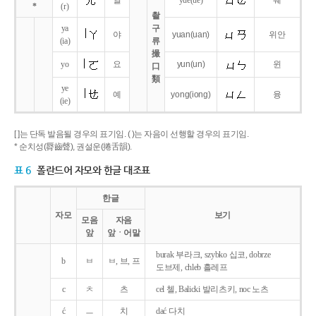
얼
yue
(ue)
웨
*
(r)
촬
ya
구
야
yuan
(uan)
위안
(ia)
류
撮
yo
요
yun
(un)
윈
口
類
ye
예
yong
(iong)
융
(ie)
[ ]는 단독 발음될 경우의 표기임. ( )는 자음이 선행할 경우의 표기임.
* 순치성(脣齒聲), 권설운(捲舌韻).
표 6
폴란드어 자모와 한글 대조표
한글
자모
보기
모음
자음
앞
앞ㆍ어말
burak 부라크, szybko 십코, dobrze
b
ㅂ
ㅂ, 브, 프
도브제, chleb 흘레프
c
ㅊ
츠
cel 첼, Balicki 발리츠키, noc 노츠
ć
ㅡ
치
dać 다치