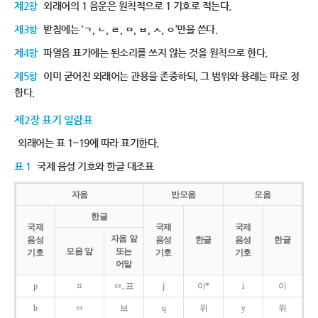
제2항
외래어의 1 음운은 원칙적으로 1 기호로 적는다.
제3항
받침에는 ‘ㄱ, ㄴ, ㄹ, ㅁ, ㅂ, ㅅ, ㅇ’만을 쓴다.
제4항
파열음 표기에는 된소리를 쓰지 않는 것을 원칙으로 한다.
제5항
이미 굳어진 외래어는 관용을 존중하되, 그 범위와 용례는 따로 정
한다.
제2장 표기 일람표
외래어는 표 1~19에 따라 표기한다.
표 1
국제 음성 기호와 한글 대조표
자음
반모음
모음
한글
국제
국제
국제
자음 앞
음성
음성
한글
음성
한글
모음 앞
또는
기호
기호
기호
어말
p
ㅍ
ㅂ, 프
j
이*
i
이
b
ㅂ
브
ɥ
위
y
위