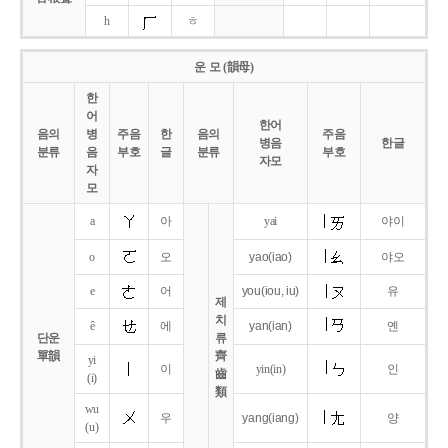
h
ㅎ
운 모 (韻母)
한
어
한어
음의
병
주음
한
음의
주음
병음
한글
분류
음
부호
글
분류
부호
자모
자
모
a
아
yai
야이
o
오
yao
(iao)
야오
e
어
you
(iou,
iu)
유
제
치
ê
에
yan
(ian)
옌
단운
류
單韻
齊
yi
이
yin(in)
인
齒
(i)
類
wu
우
yang
(iang)
양
(u)