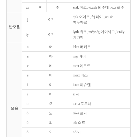
zs
ㅈ
주
zsák 자크, tőzsde 퇴주데, rozs 로주
ajak 어여크, fej 페이, január
j
이*
여누아르
반모음
lyuk 유크, mélység 메이셰그, király
ly
이*
키라이
a
어
lakat 러커트
á
아
máj 마이
e
에
mert 메르트
é
에
mész 메스
i
이
isten 이슈텐
í
이
sí 시
o
오
torna 토르너
모음
ó
오
róka 로커
ö
외
sör 쇠르
ő
외
nő 뇌