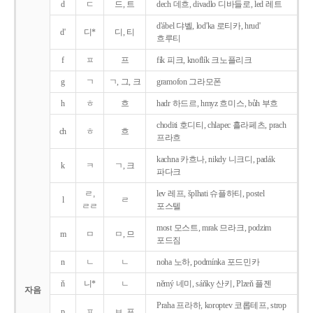
d
ㄷ
드, 트
dech 데흐, divadlo 디바들로, led 레트
d'ábel 댜벨, lod'ka 로티카, hrud'
d'
디*
디, 티
흐루티
f
ㅍ
프
fík 피크, knoflík 크노플리크
g
ㄱ
ㄱ, 그, 크
gramofon 그라모폰
h
ㅎ
흐
hadr 하드르, hmyz 흐미스, bůh 부흐
choditi 호디티, chlapec 흘라페츠, prach
ch
ㅎ
흐
프라흐
kachna 카흐나, nikdy 니크디, padák
k
ㅋ
ㄱ, 크
파다크
ㄹ,
lev 레프, šplhati 슈플하티, postel
l
ㄹ
ㄹㄹ
포스텔
most 모스트, mrak 므라크, podzim
m
ㅁ
ㅁ, 므
포드짐
n
ㄴ
ㄴ
noha 노하, podmínka 포드민카
ň
니*
ㄴ
němý 네미, sáňky 산키, Plzeň 플젠
자음
Praha 프라하, koroptev 코롭테프, strop
p
ㅍ
ㅂ, 프