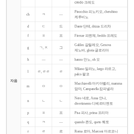
credo 크레도
Pinocchio 피노키오, cherubino
ch
ㅋ
―
케루비노
d
ㄷ
드
Dante 단테, drizza 드리차
f
ㅍ
프
Firenze 피렌체, freddo 프레도
Galileo 갈릴레오, Genova
g
ㄱ, ㅈ
그
제노바, gloria 글로리아
h
―
―
hanno 안노, oh 오
Milano 밀라노, largo 라르고,
l
ㄹ, ㄹㄹ
ㄹ
palco 팔코
자음
Macchiavelli 마키아벨리, mamma
m
ㅁ
ㅁ
맘마, Campanella 캄파넬라
Nero 네로, Anna 안나,
n
ㄴ
ㄴ
divertimento 디베르티멘토
p
ㅍ
프
Pisa 피사, prima 프리마
q
ㅋ
―
quando 콴도, queto 퀘토
r
ㄹ
르
Roma 로마, Marconi 마르코니