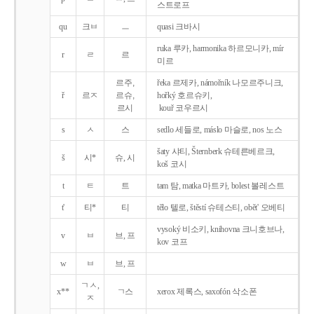
스트로프
qu
크ㅂ
ㅡ
quasi 크바시
ruka 루카, harmonika 하르모니카, mír
r
ㄹ
르
미르
르주,
řeka 르제카, námořník 나모르주니크,
ř
르ㅈ
르슈,
hořký 호르슈키,
르시
kouř 코우르시
s
ㅅ
스
sedlo 세들로, máslo 마슬로, nos 노스
šaty 샤티, Šternberk 슈테른베르크,
š
시*
슈, 시
koš 코시
t
ㅌ
트
tam 탐, matka 마트카, bolest 볼레스트
t'
티*
티
tělo 텔로, štěstí 슈테스티, obět' 오베티
vysoký 비소키, knihovna 크니호브나,
v
ㅂ
브, 프
kov 코프
w
ㅂ
브, 프
ㄱㅅ,
x**
ㄱ스
xerox 제록스, saxofón 삭소폰
ㅈ