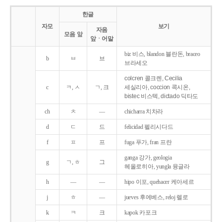
한글
자모
보기
자음
모음 앞
앞ㆍ어말
biz 비스, blandon 블란돈, braceo
b
ㅂ
브
브라세오
colcren 콜크렌, Cecilia
c
ㅋ, ㅅ
ㄱ, 크
세실리아, coccion 콕시온,
bistec 비스텍, dictado 딕타도
ch
ㅊ
―
chicharra 치차라
d
ㄷ
드
felicidad 펠리시다드
f
ㅍ
프
fuga 푸가, fran 프란
ganga 강가, geologia
g
ㄱ, ㅎ
그
헤올로히아, yungla 융글라
h
―
―
hipo 이포, quehacer 케아세르
j
ㅎ
―
jueves 후에베스, reloj 렐로
k
ㅋ
크
kapok 카포크