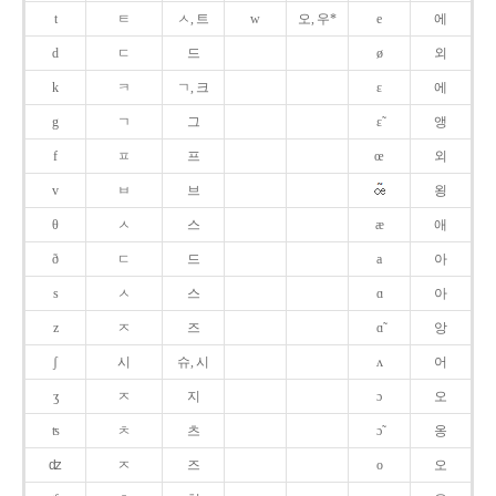
t
ㅌ
ㅅ, 트
w
오, 우*
e
에
d
ㄷ
드
ø
외
k
ㅋ
ㄱ, 크
ɛ
에
g
ㄱ
그
ɛ̃
앵
f
ㅍ
프
œ
외
v
ㅂ
브
욍
θ
ㅅ
스
æ
애
ð
ㄷ
드
a
아
s
ㅅ
스
ɑ
아
z
ㅈ
즈
ɑ̃
앙
ʃ
시
슈, 시
ʌ
어
ʒ
ㅈ
지
ɔ
오
ʦ
ㅊ
츠
ɔ̃
옹
ʣ
ㅈ
즈
o
오