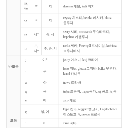
dż,
ㅈ
치
drzewo 제보, łodż 워치
drz
czysty 치스티, beczka 베치카, klucz
cz
ㅊ
치
클루치
szary 샤리, musztarda 무슈타르다,
sz
시*
슈, 시
kapelusz 카펠루시
ㅈ,
rzeka 제카, Przemyśl 프셰미실, kołnierz
rz
주, 슈, 시
시*
코우니에시
j
이*
jasny 야스니, kraj 크라이
반모음
łono 워노, głowa 그워바, bułka 부우카,
ł
우
kanał 카나우
a
아
trawa 트라바
ą̨
옹
trąba 트롱바, mąka 몽카, kąt 콩트, tą 통
e
에
zero 제로
kępa 켕파, węgorz 벵고시, Częstochowa
ę
엥, 에
쳉스토호바, proszę 프로셰
모음
i
이
zima 지마