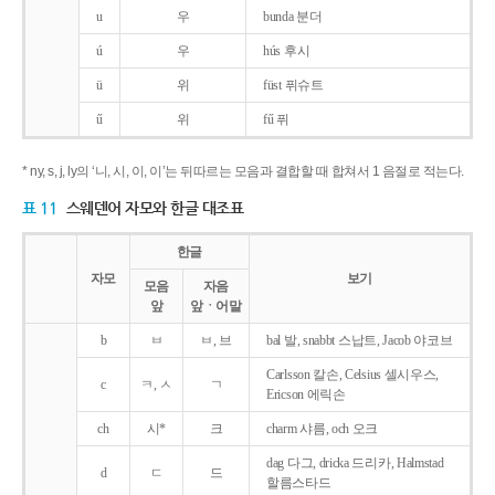
u
우
bunda 분더
ú
우
hús 후시
ü
위
füst 퓌슈트
ű
위
fű 퓌
* ny, s, j, ly의 ‘니, 시, 이, 이’는 뒤따르는 모음과 결합할 때 합쳐서 1 음절로 적는다.
표 11
스웨덴어 자모와 한글 대조표
한글
자모
보기
모음
자음
앞
앞ㆍ어말
b
ㅂ
ㅂ, 브
bal 발, snabbt 스납트, Jacob 야코브
Carlsson 칼손, Celsius 셀시우스,
c
ㅋ, ㅅ
ㄱ
Ericson 에릭손
ch
시*
크
charm 샤름, och 오크
dag 다그, dricka 드리카, Halmstad
d
ㄷ
드
할름스타드