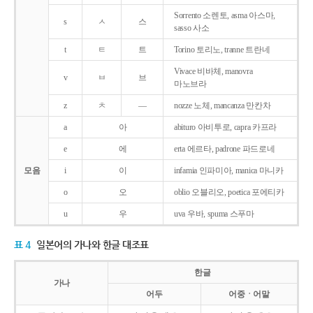
Sorrento 소렌토, asma 아스마,
s
ㅅ
스
sasso 사소
t
ㅌ
트
Torino 토리노, tranne 트란네
Vivace 비바체, manovra
v
ㅂ
브
마노브라
z
ㅊ
―
nozze 노체, mancanza 만칸차
a
아
abituro 아비투로, capra 카프라
e
에
erta 에르타, padrone 파드로네
모음
i
이
infamia 인파미아, manica 마니카
o
오
oblio 오블리오, poetica 포에티카
u
우
uva 우바, spuma 스푸마
표 4
일본어의 가나와 한글 대조표
한글
가나
어두
어중ㆍ어말