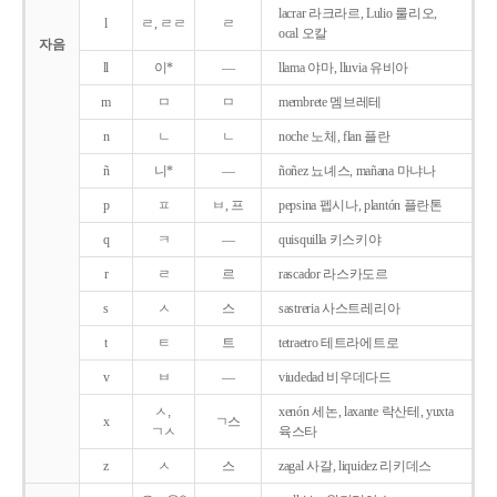
lacrar 라크라르, Lulio 룰리오,
l
ㄹ, ㄹㄹ
ㄹ
ocal 오칼
자음
ll
이*
―
llama 야마, lluvia 유비아
m
ㅁ
ㅁ
membrete 멤브레테
n
ㄴ
ㄴ
noche 노체, flan 플란
ñ
니*
―
ñoñez 뇨녜스, mañana 마냐나
p
ㅍ
ㅂ, 프
pepsina 펩시나, plantón 플란톤
q
ㅋ
―
quisquilla 키스키야
r
ㄹ
르
rascador 라스카도르
s
ㅅ
스
sastreria 사스트레리아
t
ㅌ
트
tetraetro 테트라에트로
v
ㅂ
―
viudedad 비우데다드
ㅅ,
xenón 세논, laxante 락산테, yuxta
x
ㄱ스
ㄱㅅ
육스타
z
ㅅ
스
zagal 사갈, liquidez 리키데스