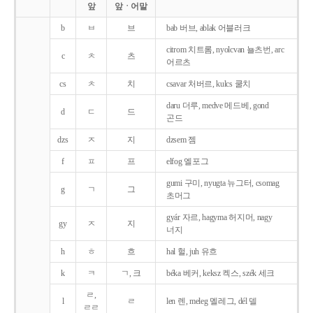
앞
앞ㆍ어말
b
ㅂ
브
bab 버브, ablak 어블러크
citrom 치트롬, nyolcvan 뇰츠번, arc
c
ㅊ
츠
어르츠
cs
ㅊ
치
csavar 처버르, kulcs 쿨치
daru 더루, medve 메드베, gond
d
ㄷ
드
곤드
dzs
ㅈ
지
dzsem 젬
f
ㅍ
프
elfog 엘포그
gumi 구미, nyugta 뉴그터, csomag
g
ㄱ
그
초머그
gyár 자르, hagyma 허지머, nagy
gy
ㅈ
지
너지
h
ㅎ
흐
hal 헐, juh 유흐
k
ㅋ
ㄱ, 크
béka 베커, keksz 켁스, szék 세크
ㄹ,
l
ㄹ
len 렌, meleg 멜레그, dél 델
ㄹㄹ