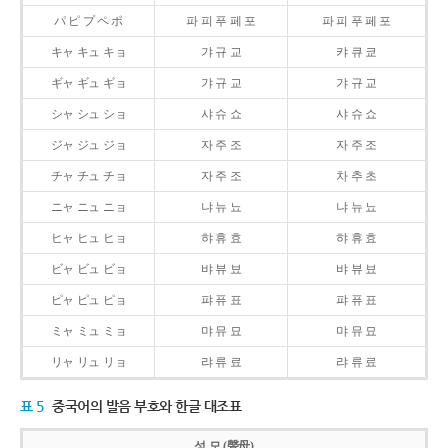
パ ピ プ ペ ポ
파 피 푸 페 포
파 피 푸 페 포
キャ キュ キョ
갸 규 교
캬 큐 쿄
ギャ ギュ ギョ
갸 규 교
갸 규 교
シャ シュ ショ
샤 슈 쇼
샤 슈 쇼
ジャ ジュ ジョ
자 주 조
자 주 조
チャ チュ チョ
자 주 조
차 추 초
ニャ ニュ ニョ
냐 뉴 뇨
냐 뉴 뇨
ヒャ ヒュ ヒョ
햐 휴 효
햐 휴 효
ビャ ビュ ビョ
뱌 뷰 뵤
뱌 뷰 뵤
ピャ ピュ ピョ
퍄 퓨 표
퍄 퓨 표
ミャ ミュ ミョ
먀 뮤 묘
먀 뮤 묘
リャ リュ リョ
랴 류 료
랴 류 료
표 5
중국어의 발음 부호와 한글 대조표
성 모 (聲母)