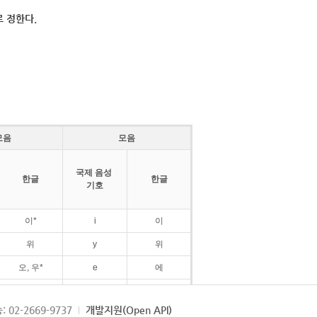
 정한다.
모음
모음
국제 음성
한글
한글
기호
이*
i
이
위
y
위
오, 우*
e
에
ø
외
: 02-2669-9737
개발지원(Open API)
ɛ
에