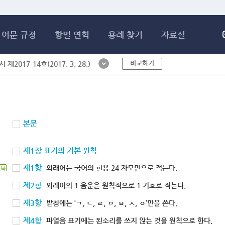
메인콘텐츠 바로가기
어문 규정
항별 연혁
용례 찾기
자료실
비교하기
제2017-14호(2017. 3. 28.)
본문
제1장 표기의 기본 원칙
제1항
외래어는 국어의 현용 24 자모만으로 적는다.
북
제2항
외래어의 1 음운은 원칙적으로 1 기호로 적는다.
제3항
받침에는 ‘ㄱ, ㄴ, ㄹ, ㅁ, ㅂ, ㅅ, ㅇ’만을 쓴다.
제4항
파열음 표기에는 된소리를 쓰지 않는 것을 원칙으로 한다.