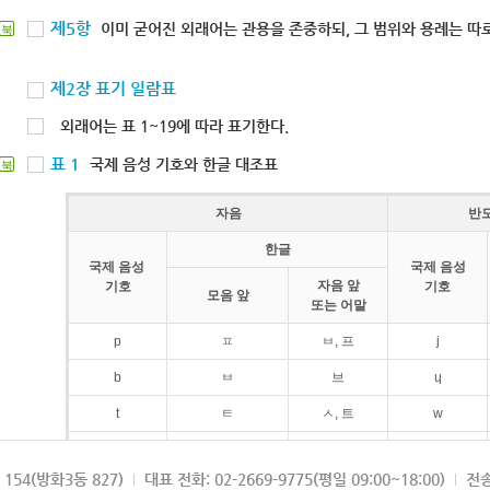
제5항
이미 굳어진 외래어는 관용을 존중하되, 그 범위와 용례는 따로
북
제2장 표기 일람표
외래어는 표 1~19에 따라 표기한다.
표 1
국제 음성 기호와 한글 대조표
북
자음
반
한글
국제 음성
국제 음성
자음 앞
기호
기호
모음 앞
또는 어말
p
ㅍ
ㅂ, 프
j
b
ㅂ
브
ɥ
t
ㅌ
ㅅ, 트
w
d
ㄷ
드
154(방화3동 827)
대표 전화: 02-2669-9775(평일 09:00~18:00)
전송
k
ㅋ
ㄱ, 크