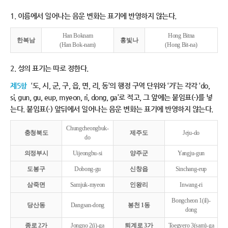
1. 이름에서 일어나는 음운 변화는 표기에 반영하지 않는다.
Han Boknam
Hong Bitna
한복남
홍빛나
(Han Bok-nam)
(Hong Bit-na)
2. 성의 표기는 따로 정한다.
제5항
‘도, 시, 군, 구, 읍, 면, 리, 동’의 행정 구역 단위와 ‘가’는 각각 ‘do,
si, gun, gu, eup, myeon, ri, dong, ga’로 적고, 그 앞에는 붙임표(-)를 넣
는다. 붙임표(-) 앞뒤에서 일어나는 음운 변화는 표기에 반영하지 않는다.
Chungcheongbuk-
충청북도
제주도
Jeju-do
do
의정부시
Uijeongbu-si
양주군
Yangju-gun
도봉구
Dobong-gu
신창읍
Sinchang-eup
삼죽면
Samjuk-myeon
인왕리
Inwang-ri
Bongcheon 1(il)-
당산동
Dangsan-dong
봉천 1동
dong
종로 2가
Jongno 2(i)-ga
퇴계로 3가
Toegyero 3(sam)-ga