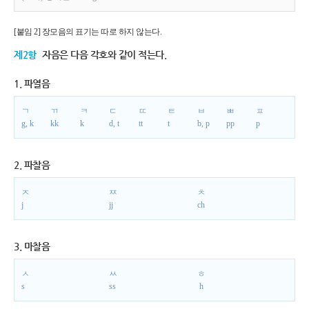
[붙임 2] 장모음의 표기는 따로 하지 않는다.
제2항
자음은 다음 각호와 같이 적는다.
1. 파열음
ㄱ
ㄲ
ㅋ
ㄷ
ㄸ
ㅌ
ㅂ
ㅃ
ㅍ
g, k
kk
k
d, t
tt
t
b, p
pp
p
2. 파찰음
ㅈ
ㅉ
ㅊ
j
jj
ch
3. 마찰음
ㅅ
ㅆ
ㅎ
s
ss
h