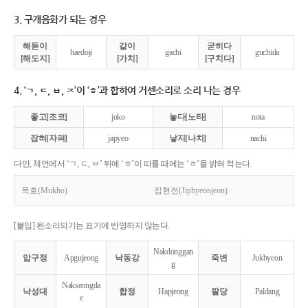
3. 구개음화가 되는 경우
해돋이
같이
굳히다
haedoji
gachi
guchida
[해도지]
[가치]
[구치다]
4. ‘ㄱ, ㄷ, ㅂ, ㅈ’이 ‘ㅎ’과 합하여 거센소리로 소리 나는 경우
좋고[조코]
joko
놓다[노타]
nota
잡혀[자펴]
japyeo
낳지[나치]
nachi
다만, 체언에서 ‘ㄱ, ㄷ, ㅂ’ 뒤에 ‘ㅎ’이 따를 때에는 ‘ㅎ’을 밝혀 적는다.
묵호(Mukho)
집현전(Jiphyeonjeon)
[붙임] 된소리되기는 표기에 반영하지 않는다.
Nakdonggan
압구정
Apgujeong
낙동강
죽변
Jukbyeon
g
Nakseongda
낙성대
합정
Hapjeong
팔당
Paldang
e