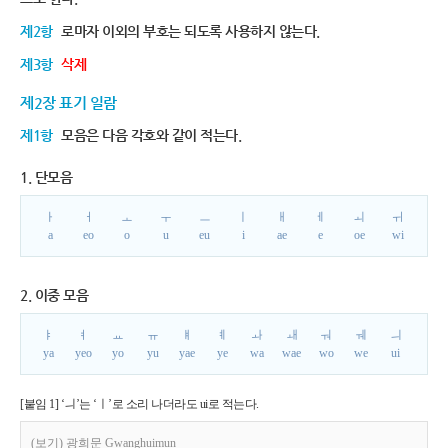
제2항
로마자 이외의 부호는 되도록 사용하지 않는다.
제3항
삭제
제2장 표기 일람
제1항
모음은 다음 각호와 같이 적는다.
1. 단모음
ㅏ
ㅓ
ㅗ
ㅜ
ㅡ
ㅣ
ㅐ
ㅔ
ㅚ
ㅟ
a
eo
o
u
eu
i
ae
e
oe
wi
2. 이중 모음
ㅑ
ㅕ
ㅛ
ㅠ
ㅒ
ㅖ
ㅘ
ㅙ
ㅝ
ㅞ
ㅢ
ya
yeo
yo
yu
yae
ye
wa
wae
wo
we
ui
[붙임 1] ‘ㅢ’는 ‘ㅣ’로 소리 나더라도 ui로 적는다.
(보기) 광희문 Gwanghuimun