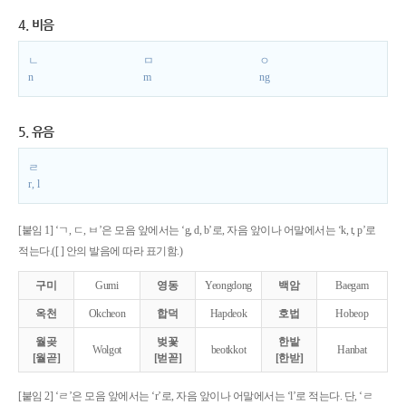
4. 비음
ㄴ
ㅁ
ㅇ
n
m
ng
5. 유음
ㄹ
r, l
[붙임 1] ‘ㄱ, ㄷ, ㅂ’은 모음 앞에서는 ‘g, d, b’로, 자음 앞이나 어말에서는 ‘k, t, p’로
적는다.([ ] 안의 발음에 따라 표기함.)
구미
Gumi
영동
Yeongdong
백암
Baegam
옥천
Okcheon
합덕
Hapdeok
호법
Hobeop
월곶
벚꽃
한밭
Wolgot
beotkkot
Hanbat
[월곧]
[벋꼳]
[한받]
[붙임 2] ‘ㄹ’은 모음 앞에서는 ‘r’로, 자음 앞이나 어말에서는 ‘l’로 적는다. 단, ‘ㄹ