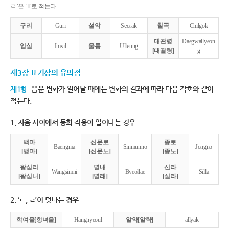
ㄹ’은 ‘ll’로 적는다.
구리
Guri
설악
Seorak
칠곡
Chilgok
대관령
Daegwallyeon
임실
Imsil
울릉
Ulleung
[대괄령]
g
제3장 표기상의 유의점
제1항
음운 변화가 일어날 때에는 변화의 결과에 따라 다음 각호와 같이
적는다.
1. 자음 사이에서 동화 작용이 일어나는 경우
백마
신문로
종로
Baengma
Sinmunno
Jongno
[뱅마]
[신문노]
[종노]
왕십리
별내
신라
Wangsimni
Byeollae
Silla
[왕심니]
[별래]
[실라]
2. ‘ㄴ, ㄹ’이 덧나는 경우
학여울[항녀울]
Hangnyeoul
알약[알략]
allyak