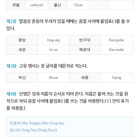
샛별
saetbyeol
울산
Ulsan
제2항
발음상 혼동의 우려가 있을 때에는 음절 사이에 붙임표(-)를 쓸 수
있다.
중앙
Jung-ang
반구대
Ban-gudae
세운
Se-un
해운대
Hae-undae
제3항
고유 명사는 첫 글자를 대문자로 적는다.
부산
Busan
세종
Sejong
제4항
인명은 성과 이름의 순서로 띄어 쓴다. 이름은 붙여 쓰는 것을 원
칙으로 하되 음절 사이에 붙임표(-)를 쓰는 것을 허용한다.( ( ) 안의 표기
를 허용함.)
민용하 Min Yongha (Min Yong-ha)
송나리 Song Nari (Song Na-ri)