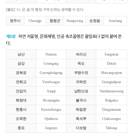
[붙임] ‘시, 군, 읍’의 행정 구역 단위는 생략할 수 있다.
청주시
Cheongju
함평군
Hampyeong
순창읍
Sunchang
제6항
자연 지물명, 문화재명, 인공 축조물명은 붙임표(-) 없이 붙여 쓴
다.
남산
Namsan
속리산
Songnisan
금강
Geumgang
독도
Dokdo
경복궁
Gyeongbokgung
무량수전
Muryangsujeon
연화교
Yeonhwagyo
극락전
Geungnakjeon
안압지
Anapji
남한산성
Namhansanseong
화랑대
Hwarangdae
불국사
Bulguksa
현충사
Hyeonchungsa
독립문
Dongnimmun
오죽헌
Ojukheon
촉석루
Chokseongnu
종묘
Jongmyo
다보탑
Dabotap