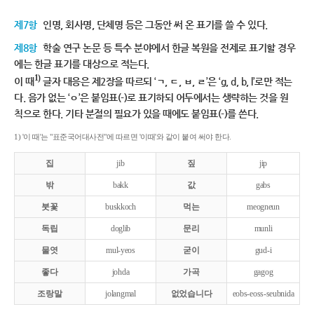
제7항
인명, 회사명, 단체명 등은 그동안 써 온 표기를 쓸 수 있다.
제8항
학술 연구 논문 등 특수 분야에서 한글 복원을 전제로 표기할 경우
에는 한글 표기를 대상으로 적는다.
1)
이 때
글자 대응은 제2장을 따르되 ‘ㄱ, ㄷ, ㅂ, ㄹ’은 ‘g, d, b, l’로만 적는
다. 음가 없는 ‘ㅇ’은 붙임표(-)로 표기하되 어두에서는 생략하는 것을 원
칙으로 한다. 기타 분절의 필요가 있을 때에도 붙임표(-)를 쓴다.
1) '이 때'는 "표준국어대사전"에 따르면 '이때'와 같이 붙여 써야 한다.
집
jib
짚
jip
밖
bakk
값
gabs
붓꽃
buskkoch
먹는
meogneun
독립
doglib
문리
munli
물엿
mul-yeos
굳이
gud-i
좋다
johda
가곡
gagog
조랑말
jolangmal
없었습니다
eobs-eoss-seubnida