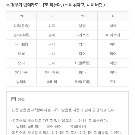
는 경우가 있더라도 ‘ㅢ’로 적는다. (ㄱ을 취하고, ㄴ을 버림.)
ㄱ
ㄴ
ㄱ
ㄴ
의의(意義)
의이
닁큼
닝큼
본의(本義)
본이
띄어쓰기
띠어쓰기
무늬[紋]
무니
씌어
씨어
보늬
보니
틔어
티어
오늬
오니
희망(希望)
히망
하늬바람
하니바람
희다
히다
늴리리
닐리리
유희(遊戱)
유히
해설
표준 발음법 제5항에서는 ‘ㅢ’의 발음을 다음과 같이 규정하고 있다.
① 자음을 첫소리로 가지고 있는 음절의 ‘ㅢ’는 [ㅣ]로 발음한다.
늴리리[닐리리]
씌어[씨어]
유희[유히]
② 단어의 첫음절 이외의 ‘의’는 [이]로, 조사 ‘의’는 [에]로 발음할 수 있다.