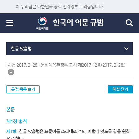
이 누리집은 대한민국 공식 전자정부 누리집입니다.
한글 맞춤법
[시행 2017. 3. 28.] 문화체육관광부 고시 제2017-12호(2017. 3. 28.)
규정 목록 보기
해설 닫기
본문
제1장 총칙
제1항
한글 맞춤법은 표준어를 소리대로 적되, 어법에 맞도록 함을 원칙
으로 한다.