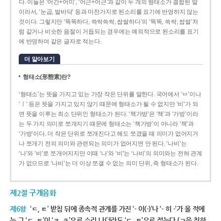
다. 이들은 ‘어간+어미’, ‘어근+어근’과 같이 두 개의 형태소가 결합된 말
이라서, ‘눈곱, 발바닥’ 등과 마찬가지로 된소리를 표기에 반영하지 않는
것이다. 그렇지만 ‘똑똑하다, 쓱싹쓱싹, 쌉쌀하다’의 ‘똑똑, 쓱싹, 쌉쌀’처
럼 같거나 비슷한 음절이 거듭되는 경우에는 예외적으로 된소리를 표기
에 반영하여 같은 글자로 적는다.
더 알아보기
형태소(形態素)란?
‘형태소’는 뜻을 가지고 있는 가장 작은 단위를 말한다. 국어에서 ‘ㅂ’이나
‘ㅣ’ 등은 뜻을 가지고 있지 않기 때문에 형태소가 될 수 없지만 ‘비’가 되
면 뜻을 이루는 최소 단위인 형태소가 된다. ‘책가방’은 ‘책’과 ‘가방’이라
는 두 가지 의미로 쪼개지기 때문에 형태소는 ‘책가방’이 아니라 ‘책’과
‘가방’이다. 더 작은 단위로 쪼개진다고 해도 쪼갰을 때 의미가 없어지거
나 쪼개기 전의 의미와 관련되는 의미가 없어지면 안 된다. ‘나비’는
‘나’와 ‘비’로 쪼개어지지만 이때 ‘나’와 ‘비’는 ‘나비’의 의미와는 전혀 관계
가 없으므로 ‘나비’는 더 이상 쪼갤 수 없는 의미 단위, 즉 형태소가 된다.
제2절 구개음화
제6항
‘ㄷ, ㅌ’ 받침 뒤에 종속적 관계를 가진 ‘- 이(-)’나 ‘- 히 -’가 올 적에
는 그 ‘ㄷ, ㅌ’이 ‘ㅈ, ㅊ’으로 소리 나더라도 ‘ㄷ, ㅌ’으로 적는다.(ㄱ을 취하