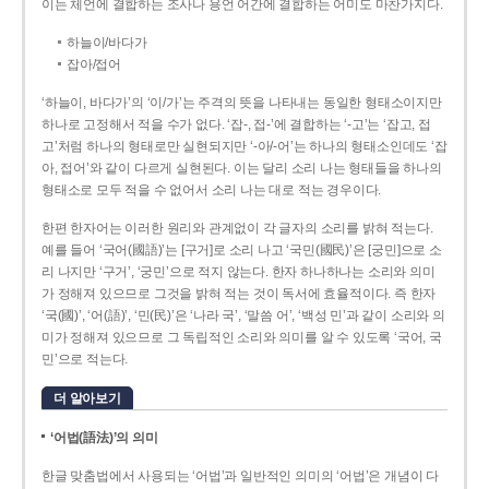
이는 체언에 결합하는 조사나 용언 어간에 결합하는 어미도 마찬가지다.
하늘이/바다가
잡아/접어
‘하늘이, 바다가’의 ‘이/가’는 주격의 뜻을 나타내는 동일한 형태소이지만
하나로 고정해서 적을 수가 없다. ‘잡-, 접-’에 결합하는 ‘-고’는 ‘잡고, 접
고’처럼 하나의 형태로만 실현되지만 ‘-아/-어’는 하나의 형태소인데도 ‘잡
아, 접어’와 같이 다르게 실현된다. 이는 달리 소리 나는 형태들을 하나의
형태소로 모두 적을 수 없어서 소리 나는 대로 적는 경우이다.
한편 한자어는 이러한 원리와 관계없이 각 글자의 소리를 밝혀 적는다.
예를 들어 ‘국어(國語)’는 [구거]로 소리 나고 ‘국민(國民)’은 [궁민]으로 소
리 나지만 ‘구거’, ‘궁민’으로 적지 않는다. 한자 하나하나는 소리와 의미
가 정해져 있으므로 그것을 밝혀 적는 것이 독서에 효율적이다. 즉 한자
‘국(國)’, ‘어(語)’, ‘민(民)’은 ‘나라 국’, ‘말씀 어’, ‘백성 민’과 같이 소리와 의
미가 정해져 있으므로 그 독립적인 소리와 의미를 알 수 있도록 ‘국어, 국
민’으로 적는다.
더 알아보기
‘어법(語法)’의 의미
한글 맞춤법에서 사용되는 ‘어법’과 일반적인 의미의 ‘어법’은 개념이 다