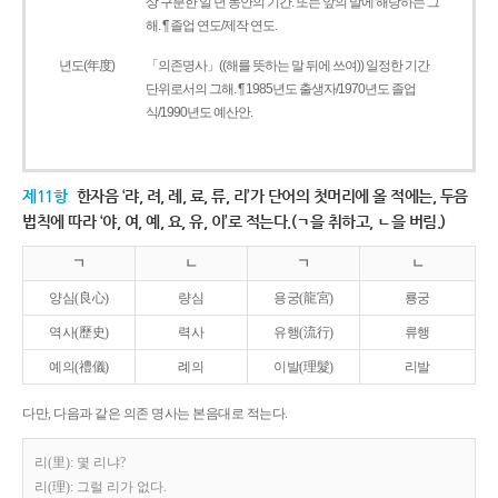
상 구분한 일 년 동안의 기간. 또는 앞의 말에 해당하는 그
해. ¶ 졸업 연도/제작 연도.
년도(年度)
「의존명사」((해를 뜻하는 말 뒤에 쓰여)) 일정한 기간
단위로서의 그해. ¶ 1985년도 출생자/1970년도 졸업
식/1990년도 예산안.
제11항
한자음 ‘랴, 려, 례, 료, 류, 리’가 단어의 첫머리에 올 적에는, 두음
법칙에 따라 ‘야, 여, 예, 요, 유, 이’로 적는다.(ㄱ을 취하고, ㄴ을 버림.)
ㄱ
ㄴ
ㄱ
ㄴ
양심(良心)
량심
용궁(龍宮)
룡궁
역사(歷史)
력사
유행(流行)
류행
예의(禮儀)
례의
이발(理髮)
리발
다만, 다음과 같은 의존 명사는 본음대로 적는다.
리(里): 몇 리냐?
리(理): 그럴 리가 없다.