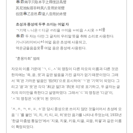
兩字只取本字之釋俚語爲聲
其尼池梨眉非時異八音用於初聲
役隱
乙音邑
凝八音用於終聲
초성과 종성에 두루 쓰이는 여덟 자
ㄱ기역 ㄴ니은 ㄷ디귿 ㄹ리을 ㅁ미음 ㅂ비읍 ㅅ시옷 ㆁ
두 자는 다만 그 글자의 우리말 뜻을 취해 소리로 사용한다.
기니디리미비시
여덟 음은 초성에 사용되고,
역은귿을음읍옷
여덟 음은 종성에 사용된다.
“훈몽자회” 범례
자모의 이름 가운데 ‘ㄱ, ㄷ, ㅅ’의 명칭이 다른 자모의 이름과 다른 것은
한자에는 ‘윽, 읃, 읏’과 같은 발음을 가진 글자가 없기 때문이었다. 그래
서 ‘윽’은 가까운 발음인 ‘役(역)’으로 표시하여 ‘ㄱ’은 ‘기역’이 되었다. 그
리고 ‘읃’과 ‘읏’은 각각 ‘末(귿 말)’과 ‘衣(옷 의)’로 표기하고, 두 글자는 글
자의 의미만을 취한다고 설명하였다. 그래서 ‘ㄷ’의 명칭은 ‘디귿’이,
‘ㅅ’의 명칭은 ‘시옷’이 된 것이다.
‘ㅈ, ㅊ, ㅋ, ㅌ, ㅍ, ㅎ’은 당시 종성으로 쓰이지 않던 것들이어서 초성에 모
음 ‘ㅣ’를 붙인 ‘지, 치, 키, 티, 피, 히’로만 음가를 나타내 주었는데, 1933년
‘한글 마춤법 통일안’에서 ‘지읒, 치읓, 키읔, 티읕, 피읖, 히읗’과 같은 이름
이 확정되었다.