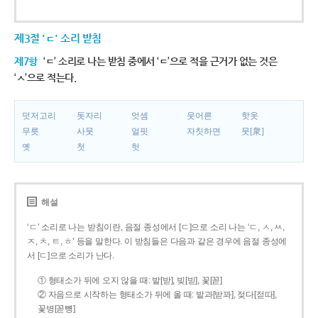
제3절 'ㄷ' 소리 받침
제7항
‘ㄷ’ 소리로 나는 받침 중에서 ‘ㄷ’으로 적을 근거가 없는 것은
‘ㅅ’으로 적는다.
덧저고리
돗자리
엇셈
웃어른
핫옷
무릇
사뭇
얼핏
자칫하면
뭇[衆]
옛
첫
헛
해설
‘ㄷ’ 소리로 나는 받침이란, 음절 종성에서 [ㄷ]으로 소리 나는 ‘ㄷ, ㅅ, ㅆ,
ㅈ, ㅊ, ㅌ, ㅎ’ 등을 말한다. 이 받침들은 다음과 같은 경우에 음절 종성에
서 [ㄷ]으로 소리가 난다.
① 형태소가 뒤에 오지 않을 때: 밭[받], 빚[빋], 꽃[꼳]
② 자음으로 시작하는 형태소가 뒤에 올 때: 밭과[받꽈], 젖다[젇따],
꽃병[꼳뼝]