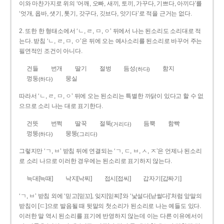
이와 마찬가지로 위의 ‘어깨, 오빠, 새끼, 토끼, 가꾸다, 기쁘다, 아끼다’를
‘엇개, 옵바, 샛기, 톳기, 갓구다, 깃브다, 앗기다’로 적을 근거는 없다.
2. 또한 한 형태소에서 ‘ㄴ, ㄹ, ㅁ, ㅇ’ 뒤에서 나는 된소리도 소리대로 적
는다. 받침 ‘ㄴ, ㄹ, ㅁ, ㅇ’은 뒤에 오는 예사소리를 된소리로 바꾸어 주는
필연적인 조건이 아니다.
건들
번개
딸기
절벙
듬성
함지
(하다)
껑둥
뭉실
(하다)
따라서 ‘ㄴ, ㄹ, ㅁ, ㅇ’ 뒤에 오는 된소리는 특별한 까닭이 있다고 할 수 없
으므로 소리 나는 대로 표기한다.
건뜻
번쩍
딸꾹
절뚝
듬뿍
함빡
(거리다)
껑뚱
뭉뚱
(하다)
(그리다)
그렇지만 ‘ㄱ, ㅂ’ 받침 뒤에 연결되는 ‘ㄱ, ㄷ, ㅂ, ㅅ, ㅈ’은 언제나 된소리
로 소리 나므로 이러한 경우에는 된소리로 표기하지 않는다.
늑대[늑때]
낙지[낙찌]
접시[접씨]
갑자기[갑짜기]
‘ㄱ, ㅂ’ 받침 외에 ‘믿고[믿꼬], 잊지[읻찌]’와 ‘낯설다[낟썰다]’처럼 앞말의
받침이 [ㄷ]으로 발음될 때 뒷말의 첫소리가 된소리로 나는 예들도 있다.
이러한 말 역시 된소리를 표기에 반영하지 않는데 이는 다른 이유에서이