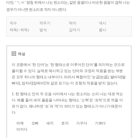
다만, ‘ㄱ, ㅂ’ 받침 뒤에서 나는 된소리는, 같은 음절이나 비슷한 음절이 겹쳐 나는
경우가 아니면 된소리로 적지 아니한다.
국수
깍두기
딱지
색시
싹둑(~싹둑)
법석
갑자기
몹시
해설
이 조항에서 ‘한 단어’는 ‘한 형태소로 이루어진 단어’를 의미하는 것으로
풀이할 수 있다. 실제로 예시하고 있는 단어와 규정의 적용을 받는 부분
은 모두 하나의 형태소 내부이다. 따라서 복합어인 ‘눈곱[눈꼽], 발바닥[발
빠닥], 잠자리[잠짜리]’와 같은 표기는 이 조항의 적용을 받지 않는다.
1. 한 형태소 안의 두 모음 사이에서 나는 된소리는 소리 나는 대로 적는
다. 예를 들어 새의 울음을 나타내는 형태소 ‘소쩍’은 ‘솟적’으로 적을 이
유가 없다. 왜냐하면 ‘솟’과 ‘적’이 의미가 있는 형태소가 아니기 때문이
다.
어깨
오빠
새끼
토끼
가꾸다
기쁘다
아끼다