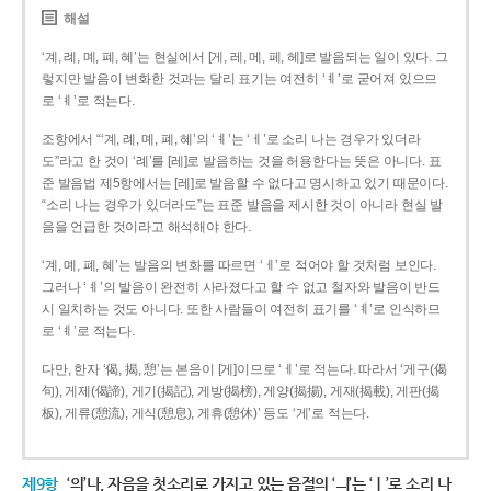
해설
‘계, 례, 몌, 폐, 혜’는 현실에서 [게, 레, 메, 페, 헤]로 발음되는 일이 있다. 그
렇지만 발음이 변화한 것과는 달리 표기는 여전히 ‘ㅖ’로 굳어져 있으므
로 ‘ㅖ’로 적는다.
조항에서 “‘계, 례, 몌, 폐, 혜’의 ‘ㅖ’는 ‘ㅔ’로 소리 나는 경우가 있더라
도”라고 한 것이 ‘례’를 [레]로 발음하는 것을 허용한다는 뜻은 아니다. 표
준 발음법 제5항에서는 [레]로 발음할 수 없다고 명시하고 있기 때문이다.
“소리 나는 경우가 있더라도”는 표준 발음을 제시한 것이 아니라 현실 발
음을 언급한 것이라고 해석해야 한다.
‘계, 몌, 폐, 혜’는 발음의 변화를 따르면 ‘ㅔ’로 적어야 할 것처럼 보인다.
그러나 ‘ㅖ’의 발음이 완전히 사라졌다고 할 수 없고 철자와 발음이 반드
시 일치하는 것도 아니다. 또한 사람들이 여전히 표기를 ‘ㅖ’로 인식하므
로 ‘ㅖ’로 적는다.
다만, 한자 ‘偈, 揭, 憩’는 본음이 [게]이므로 ‘ㅔ’로 적는다. 따라서 ‘게구(偈
句), 게제(偈諦), 게기(揭記), 게방(揭榜), 게양(揭揚), 게재(揭載), 게판(揭
板), 게류(憩流), 게식(憩息), 게휴(憩休)’ 등도 ‘게’로 적는다.
제9항
‘의’나, 자음을 첫소리로 가지고 있는 음절의 ‘ㅢ’는 ‘ㅣ’로 소리 나