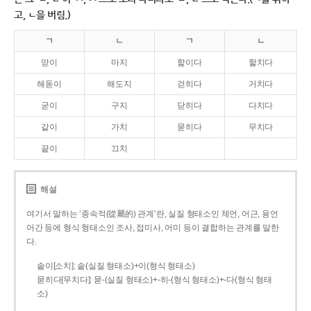
고, ㄴ을 버림.)
ㄱ
ㄴ
ㄱ
ㄴ
맏이
마지
핥이다
할치다
해돋이
해도지
걷히다
거치다
굳이
구지
닫히다
다치다
같이
가치
묻히다
무치다
끝이
끄치
해설
여기서 말하는 ‘종속적(從屬的) 관계’란, 실질 형태소인 체언, 어근, 용언
어간 등에 형식 형태소인 조사, 접미사, 어미 등이 결합하는 관계를 말한
다.
솥이[소치]: 솥(실질 형태소)+이(형식 형태소)
묻히다[무치다]: 묻­-(실질 형태소)+­-히­-(형식 형태소)+-다(형식 형태
소)