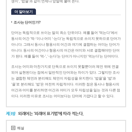
생이’, ‘밥을’과 같이 언제나 앞말에 붙여 쓴다.
더 알아보기
조사는 단어인가?
단어는 독립적으로 쓰이는 말의 최소 단위이다. 예를 들어 ‘먹는다’에서
동사의 어간 ‘먹-­’이나 어미 ‘­-는다’는 독립적으로 쓰이지 못하므로 단어가
아니다. 그래서 동사나 형용사의 어간과 여기에 결합하는 어미는 단어가
아니다. 동사의 어간이나 형용사의 어간은 어미와 서로 결합해야만 단어
가 된다. 예를 들어 ‘먹-’, ‘-는다’는 단어가 아니지만 ‘먹는다’는 단어이다.
조사는 어미와 마찬가지로 단독으로 쓰이지 못할뿐더러 체언 뒤에 연결
되어 실현된다는 점에서 일반적인 단어와는 차이가 있다. 그렇지만 조사
는 결합한 체언과 분리해도 체언이 자립성을 유지한다. ‘밥을’을 ‘밥’과
‘을’로 분리해도 ‘밥’은 여전히 자립적이다. 이러한 점은 동사나 형용사의
어간과 어미를 분리하면 어간과 어미가 모두 자립성을 잃는 것과 다른 점
이다. 이러한 이유로 조사는 어미보다는 단어에 가깝다고 할 수 있다.
제3항
외래어는 ‘외래어 표기법’에 따라 적는다.
해설