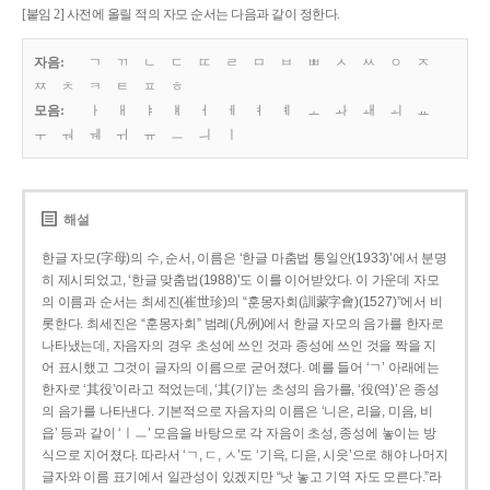
[붙임 2] 사전에 올릴 적의 자모 순서는 다음과 같이 정한다.
자음:
ㄱ
ㄲ
ㄴ
ㄷ
ㄸ
ㄹ
ㅁ
ㅂ
ㅃ
ㅅ
ㅆ
ㅇ
ㅈ
ㅉ
ㅊ
ㅋ
ㅌ
ㅍ
ㅎ
모음:
ㅏ
ㅐ
ㅑ
ㅒ
ㅓ
ㅔ
ㅕ
ㅖ
ㅗ
ㅘ
ㅙ
ㅚ
ㅛ
ㅜ
ㅝ
ㅞ
ㅟ
ㅠ
ㅡ
ㅢ
ㅣ
해설
한글 자모(字母)의 수, 순서, 이름은 ‘한글 마춤법 통일안(1933)’에서 분명
히 제시되었고, ‘한글 맞춤법(1988)’도 이를 이어받았다. 이 가운데 자모
의 이름과 순서는 최세진(崔世珍)의 “훈몽자회(訓蒙字會)(1527)”에서 비
롯한다. 최세진은 “훈몽자회” 범례(凡例)에서 한글 자모의 음가를 한자로
나타냈는데, 자음자의 경우 초성에 쓰인 것과 종성에 쓰인 것을 짝을 지
어 표시했고 그것이 글자의 이름으로 굳어졌다. 예를 들어 ‘ㄱ’ 아래에는
한자로 ‘其役’이라고 적었는데, ‘其(기)’는 초성의 음가를, ‘役(역)’은 종성
의 음가를 나타낸다. 기본적으로 자음자의 이름은 ‘니은, 리을, 미음, 비
읍’ 등과 같이 ‘ㅣㅡ’ 모음을 바탕으로 각 자음이 초성, 종성에 놓이는 방
식으로 지어졌다. 따라서 ‘ㄱ, ㄷ, ㅅ’도 ‘기윽, 디읃, 시읏’으로 해야 나머지
글자와 이름 표기에서 일관성이 있겠지만 “낫 놓고 기역 자도 모른다.”라