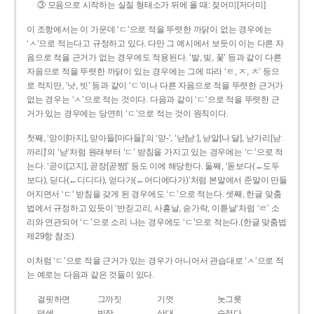
③ 모음으로 시작하는 실질 형태소가 뒤에 올 때: 젖어미[저더미]
이 조항에서는 이 가운데 ‘ㄷ’으로 적을 뚜렷한 까닭이 없는 경우에는
‘ㅅ’으로 적는다고 규정하고 있다. 다만 그 예시에서 보듯이 이는 다른 자
음으로 적을 근거가 없는 경우에도 적용된다. ‘밭, 빚, 꽃’ 등과 같이 다른
자음으로 적을 뚜렷한 까닭이 있는 경우에는 그에 따라 ‘ㅌ, ㅈ, ㅊ’ 등으
로 적지만, ‘낫, 빗’ 등과 같이 ‘ㄷ’이나 다른 자음으로 적을 뚜렷한 근거가
없는 경우는 ‘ㅅ’으로 적는 것이다. 다음과 같이 ‘ㄷ’으로 적을 뚜렷한 근
거가 있는 경우에는 당연히 ‘ㄷ’으로 적는 것이 원칙이다.
첫째, ‘맏이[마지], 맏아들[마다들]’의 ‘맏-’, ‘낟[낟ː], 낟알[나ː달], 낟가리[낟ː
까리]’의 ‘낟’처럼 원래부터 ‘ㄷ’ 받침을 가지고 있는 경우에는 ‘ㄷ’으로 적
는다. ‘곧이[고지], 곧장[곧짱]’ 등도 이에 해당한다. 둘째, ‘돋보다(←도두
보다), 딛다(←디디다), 얻다가(←어디에다가)’처럼 본말에서 준말이 만들
어지면서 ‘ㄷ’ 받침을 갖게 된 경우에도 ‘ㄷ’으로 적는다. 셋째, 한글 맞춤
법에서 규정하고 있듯이 ‘반짇고리, 사흗날, 숟가락, 이튿날’처럼 ‘ㄹ’ 소
리와 연관되어 ‘ㄷ’으로 소리 나는 경우에도 ‘ㄷ’으로 적는다.(한글 맞춤법
제29항 참조)
이처럼 ‘ㄷ’으로 적을 근거가 있는 경우가 아니어서 관습대로 ‘ㅅ’으로 적
는 예로는 다음과 같은 것들이 있다.
걸핏하면
그까짓
기껏
놋그릇
덧셈
빗장
삿대
숫접다