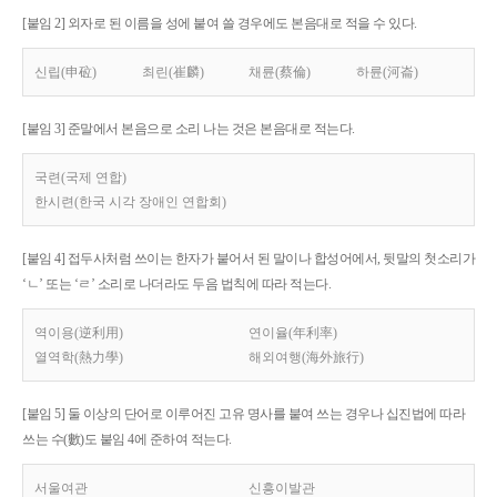
[붙임 2] 외자로 된 이름을 성에 붙여 쓸 경우에도 본음대로 적을 수 있다.
신립(申砬)
최린(崔麟)
채륜(蔡倫)
하륜(河崙)
[붙임 3] 준말에서 본음으로 소리 나는 것은 본음대로 적는다.
국련(국제 연합)
한시련(한국 시각 장애인 연합회)
[붙임 4] 접두사처럼 쓰이는 한자가 붙어서 된 말이나 합성어에서, 뒷말의 첫소리가
‘ㄴ’ 또는 ‘ㄹ’ 소리로 나더라도 두음 법칙에 따라 적는다.
역이용(逆利用)
연이율(年利率)
열역학(熱力學)
해외여행(海外旅行)
[붙임 5] 둘 이상의 단어로 이루어진 고유 명사를 붙여 쓰는 경우나 십진법에 따라
쓰는 수(數)도 붙임 4에 준하여 적는다.
서울여관
신흥이발관