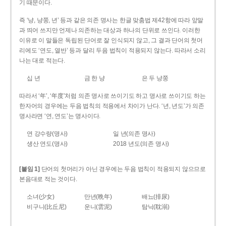
기 때문이다.
즉 ‘냥, 냥쭝, 년’ 등과 같은 의존 명사는 한글 맞춤법 제42항에 따라 앞말
과 띄어 쓰지만 언제나 의존하는 대상과 하나의 단위로 쓰인다. 이러한
이유로 이 말들은 독립된 단어로 잘 인식되지 않고, 그 결과 단어의 첫머
리에도 ‘연도, 열반’ 등과 달리 두음 법칙이 적용되지 않는다. 따라서 소리
나는 대로 적는다.
십 년
금 한 냥
은 두 냥쭝
따라서 ‘年’, ‘年度’처럼 의존 명사로 쓰이기도 하고 명사로 쓰이기도 하는
한자어의 경우에는 두음 법칙의 적용에서 차이가 난다. ‘년, 년도’가 의존
명사라면 ‘연, 연도’는 명사이다.
연 강수량(명사)
일 년(의존 명사)
생산 연도(명사)
2018 년도(의존 명사)
[붙임 1]
단어의 첫머리가 아닌 경우에는 두음 법칙이 적용되지 않으므로
본음대로 적는 것이다.
소녀(少女)
만년(晩年)
배뇨(排尿)
비구니(比丘尼)
운니(雲泥)
탐닉(耽溺)