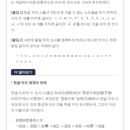
는 속담에서처럼 전통적으로 쓰여 온 것이므로 그대로 유지하였다.
[붙임 1]
한글 자모 스물넉 자만으로 적을 수 없는 소리들을 적기 위하여,
자모 두 개를 어우른 글자인 ‘ㄲ, ㄸ, ㅃ, ㅆ, ㅉ’, ‘ㅐ, ㅒ, ㅔ, ㅖ, ㅘ, ㅚ, ㅝ,
ㅟ, ㅢ’와 자모 세 개를 어우른 글자인 ‘ㅙ, ㅞ’를 쓴다는 것을 보여 준 것이
다.
[붙임 2]
사전에 올릴 적의 순서를 명확하게 하려고 제시한 것이다. 한편
받침 글자의 순서는 아래와 같다.
ㄱ ㄲ ㄳ ㄴ ㄵ ㄶ ㄷ ㄹ ㄺ ㄻ ㄼ ㄽ ㄾ ㄿ ㅀ ㅁ ㅂ ㅄ ㅅ ㅆ ㅇ ㅈ ㅊ
ㅋ ㅌ ㅍ ㅎ
더 알아보기
한글 자모 명칭의 유래
한글 자모의 수, 순서, 이름은 최세진(崔世珍)의 “훈몽자회(訓蒙字會)
(1527)”에서 비롯한다. 최세진은 “훈몽자회” 범례(凡例)에서 한글 자모가
초성에 쓰인 것과 종성에 쓰인 것을 짝을 지어 표시했는데, 그것이 자모
의 이름으로 이어졌다.
初聲終聲通用八字
ㄱ其役 ㄴ尼隱 ㄷ池
ㄹ梨乙 ㅁ眉音 ㅂ非邑 ㅅ時
ㆁ異凝