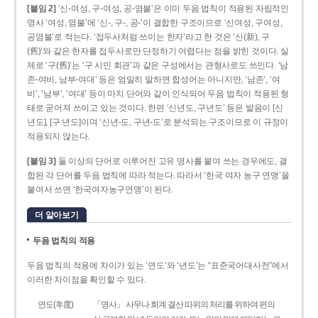
[붙임 2]
‘신-여성, 구-여성, 공-염불’은 이미 두음 법칙이 적용된 자립적인
명사 ‘여성, 염불’에 ‘신-, 구-, 공-’이 결합한 구조이므로 ‘신여성, 구여성,
공염불’로 적는다. ‘접두사처럼 쓰이는 한자’라고 한 것은 ‘신(新), 구
(舊)’와 같은 한자를 접두사로만 단정하기 어렵다는 점을 밝힌 것이다. 실
제로 ‘구(舊)’는 ‘구 시민 회관’과 같은 구성에서는 관형사로도 쓰인다. ‘남
존­-여비, 남부-­여대’ 등은 엄밀히 말하면 합성어는 아니지만, ‘남존’, ‘여
비’, ‘남부’, ‘여대’ 등이 마치 단어와 같이 인식되어 두음 법칙이 적용된 형
태로 굳어져 쓰이고 있는 것이다. 한편 ‘신년도, 구년도’ 등은 발음이 [신
년도], [구ː년도]이며 ‘신년­-도, 구년-­도’로 분석되는 구조이므로 이 규정이
적용되지 않는다.
[붙임 3]
둘 이상의 단어로 이루어진 고유 명사를 붙여 쓰는 경우에도, 결
합된 각 단어를 두음 법칙에 따라 적는다. 따라서 ‘한국 여자 농구 연맹’을
붙여서 쓰면 ‘한국여자농구연맹’이 된다.
더 알아보기
두음 법칙의 적용
두음 법칙의 적용에 차이가 있는 ‘연도’와 ‘년도’는 “표준국어대사전”에서
이러한 차이점을 확인할 수 있다.
연도(年度)
「명사」 사무나 회계 결산 따위의 처리를 위하여 편의