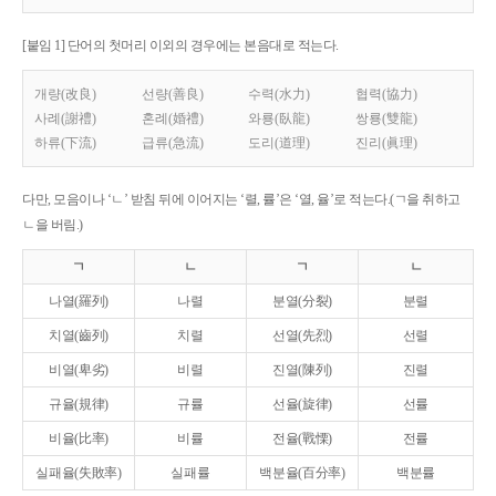
[붙임 1] 단어의 첫머리 이외의 경우에는 본음대로 적는다.
개량(改良)
선량(善良)
수력(水力)
협력(協力)
사례(謝禮)
혼례(婚禮)
와룡(臥龍)
쌍룡(雙龍)
하류(下流)
급류(急流)
도리(道理)
진리(眞理)
다만, 모음이나 ‘ㄴ’ 받침 뒤에 이어지는 ‘렬, 률’은 ‘열, 율’로 적는다.(ㄱ을 취하고
ㄴ을 버림.)
ㄱ
ㄴ
ㄱ
ㄴ
나열(羅列)
나렬
분열(分裂)
분렬
치열(齒列)
치렬
선열(先烈)
선렬
비열(卑劣)
비렬
진열(陳列)
진렬
규율(規律)
규률
선율(旋律)
선률
비율(比率)
비률
전율(戰慄)
전률
실패율(失敗率)
실패률
백분율(百分率)
백분률