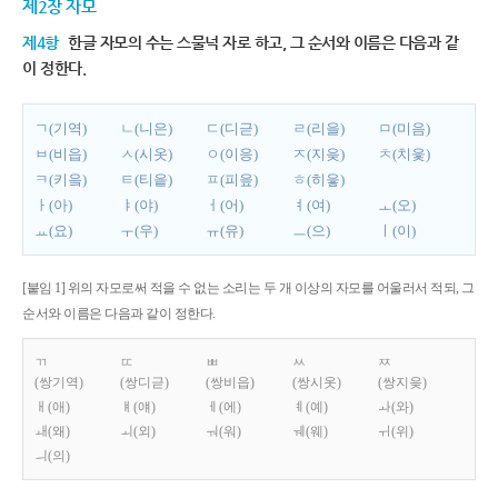
제2장 자모
제4항
한글 자모의 수는 스물넉 자로 하고, 그 순서와 이름은 다음과 같
이 정한다.
ㄱ(기역)
ㄴ(니은)
ㄷ(디귿)
ㄹ(리을)
ㅁ(미음)
ㅂ(비읍)
ㅅ(시옷)
ㅇ(이응)
ㅈ(지읒)
ㅊ(치읓)
ㅋ(키읔)
ㅌ(티읕)
ㅍ(피읖)
ㅎ(히읗)
ㅏ(아)
ㅑ(야)
ㅓ(어)
ㅕ(여)
ㅗ(오)
ㅛ(요)
ㅜ(우)
ㅠ(유)
ㅡ(으)
ㅣ(이)
[붙임 1] 위의 자모로써 적을 수 없는 소리는 두 개 이상의 자모를 어울러서 적되, 그
순서와 이름은 다음과 같이 정한다.
ㄲ
ㄸ
ㅃ
ㅆ
ㅉ
(쌍기역)
(쌍디귿)
(쌍비읍)
(쌍시옷)
(쌍지읒)
ㅐ(애)
ㅒ(얘)
ㅔ(에)
ㅖ(예)
ㅘ(와)
ㅙ(왜)
ㅚ(외)
ㅝ(워)
ㅞ(웨)
ㅟ(위)
ㅢ(의)