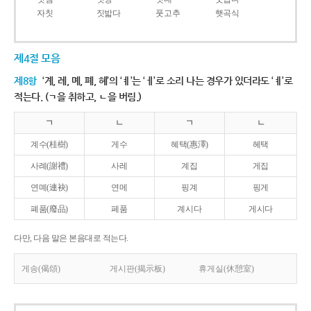
자칫
짓밟다
풋고추
햇곡식
제4절 모음
제8항
‘계, 례, 몌, 폐, 혜’의 ‘ㅖ’는 ‘ㅔ’로 소리 나는 경우가 있더라도 ‘ㅖ’로
적는다. (ㄱ을 취하고, ㄴ을 버림.)
ㄱ
ㄴ
ㄱ
ㄴ
계수(桂樹)
게수
혜택(惠澤)
헤택
사례(謝禮)
사레
계집
게집
연몌(連袂)
연메
핑계
핑게
폐품(廢品)
페품
계시다
게시다
다만, 다음 말은 본음대로 적는다.
게송(偈頌)
게시판(揭示板)
휴게실(休憩室)