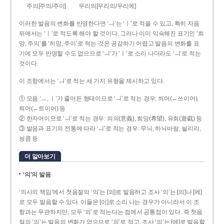
주의[주의/주이]
우리의[우리의/우리에]
이러한 발음의 변화를 반영한다면 ‘ㅢ’는 ‘ㅣ’로 적을 수 있고, 특히 자음
뒤에서는 ‘ㅣ’로 적도록 해야 할 것이다. 그러나 이미 익숙해진 표기인 ‘희
망, 주의’를 ‘히망, 주이’로 적는 것은 공감하기 어렵고 발음의 변화를 표
기에 모두 반영할 수도 없으므로 ‘ㅢ’가 ‘ㅣ’로 소리 나더라도 ‘ㅢ’로 적는
것이다.
이 조항에서는 ‘ㅢ’로 적는 세 가지 유형을 제시하고 있다.
① 모음 ‘ㅡ, ㅣ’가 줄어든 형태이므로 ‘ㅢ’로 적는 경우: 씌어(←쓰이어),
틔어(←트이어) 등
② 한자어이므로 ‘ㅢ’로 적는 경우: 의의(意義), 희망(希望), 유희(遊戱) 등
③ 발음과 표기의 전통에 따라 ‘ㅢ’로 적는 경우: 무늬, 하늬바람, 늴리리,
닁큼 등
더 알아보기
‘의’의 발음
‘의사의 책임’에서 첫음절의 ‘의’는 [의]로 발음하고 조사 ‘의’는 [의]나 [에]
로 모두 발음할 수 있다. 이들은 [이]로 소리 나는 경우가 아니라서 이 조
항과는 무관하지만, 모두 ‘의’로 적는다는 점에서 공통점이 있다. 즉 첫음
절의 ‘의’는 발음의 변화가 없으므로 ‘의’로 적고, 조사 ‘의’는 [에]로 발음할