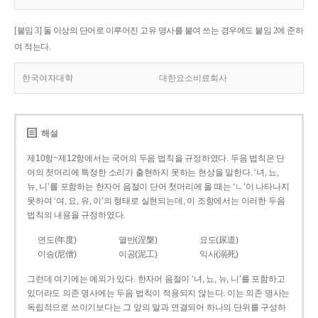
[붙임 3] 둘 이상의 단어로 이루어진 고유 명사를 붙여 쓰는 경우에도 붙임 2에 준하
여 적는다.
한국여자대학
대한요소비료회사
해설
제10항~제12항에서는 국어의 두음 법칙을 규정하였다. 두음 법칙은 단
어의 첫머리에 특정한 소리가 출현하지 못하는 현상을 말한다. ‘녀, 뇨,
뉴, 니’를 포함하는 한자어 음절이 단어 첫머리에 올 때는 ‘ㄴ’이 나타나지
못하여 ‘여, 요, 유, 이’의 형태로 실현되는데, 이 조항에서는 이러한 두음
법칙의 내용을 규정하였다.
연도(年度)
열반(涅槃)
요도(尿道)
이승(尼僧)
이공(泥工)
익사(溺死)
그런데 여기에는 예외가 있다. 한자어 음절이 ‘녀, 뇨, 뉴, 니’를 포함하고
있더라도 의존 명사에는 두음 법칙이 적용되지 않는다. 이는 의존 명사는
독립적으로 쓰이기보다는 그 앞의 말과 연결되어 하나의 단위를 구성하