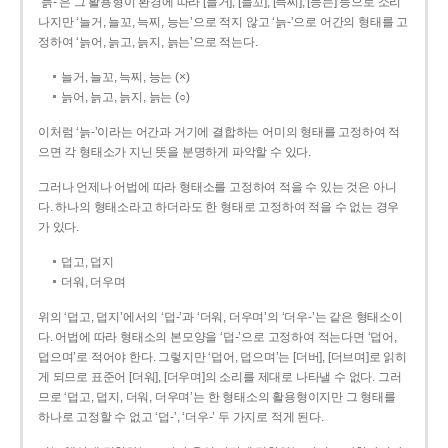
‘늙-’은 그 활용형이 환경에 따라 [늘거], [늘꼬], [늑찌], [능는] 등으로 소리
나지만 ‘늘거, 늘꼬, 늑찌, 능는’으로 적지 않고 ‘늙-’으로 어간의 형태를 고
정하여 ‘늙어, 늙고, 늙지, 늙는’으로 적는다.
늘거, 늘꼬, 늑찌, 능는 (×)
늙어, 늙고, 늙지, 늙는 (○)
이처럼 ‘늙-­’이라는 어간과 거기에 결합하는 어미의 형태를 고정하여 적
으면 각 형태소가 지닌 뜻을 분명하게 파악할 수 있다.
그러나 언제나 어법에 따라 형태소를 고정하여 적을 수 있는 것은 아니
다. 하나의 형태소라고 하더라도 한 형태로 고정하여 적을 수 없는 경우
가 있다.
덥고, 덥지
더워, 더우며
위의 ‘덥고, 덥지’에서의 ‘덥-­’과 ‘더워, 더우며’의 ‘더우-­’는 같은 형태소이
다. 어법에 따라 형태소의 본모양을 ‘덥-­’으로 고정하여 적는다면 ‘덥어,
덥으며’로 적어야 한다. 그렇지만 ‘덥어, 덥으며’는 [더버], [더브며]로 읽히
게 되므로 표준어 [더워], [더우며]의 소리를 제대로 나타낼 수 없다. 그러
므로 ‘덥고, 덥지, 더워, 더우며’는 한 형태소의 활용형이지만 그 형태를
하나로 고정할 수 없고 ‘덥-’, ‘더우-’ 두 가지로 적게 된다.