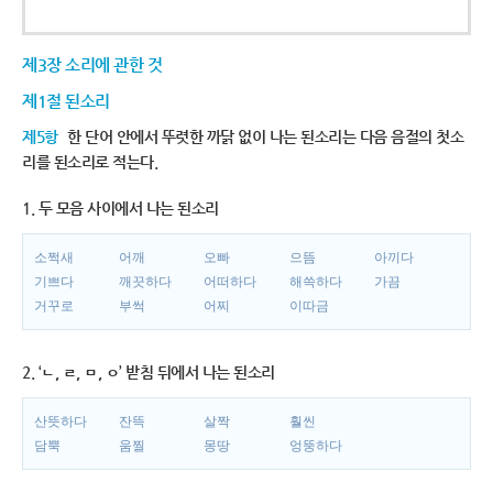
제3장 소리에 관한 것
제1절 된소리
제5항
한 단어 안에서 뚜렷한 까닭 없이 나는 된소리는 다음 음절의 첫소
리를 된소리로 적는다.
1. 두 모음 사이에서 나는 된소리
소쩍새
어깨
오빠
으뜸
아끼다
기쁘다
깨끗하다
어떠하다
해쓱하다
가끔
거꾸로
부썩
어찌
이따금
2. ‘ㄴ, ㄹ, ㅁ, ㅇ’ 받침 뒤에서 나는 된소리
산뜻하다
잔뜩
살짝
훨씬
담뿍
움찔
몽땅
엉뚱하다