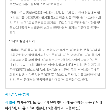
수 있지만 [의]가 원칙이므로 ‘의’로 적는다.
‘한글 마춤법 통일안(1933)’에서는 ‘긔챠, 일긔’와 같이 언어 현실에서 멀
어진 표기를 ‘기차(汽車), 일기(日氣)’로 적을 것을 규정하였다. 그러나 ‘희
망, 주의’는 [의]로 발음되므로 표기도 ‘ㅢ’로 한다고 규정하였다. ‘한글 맞
춤법(1988)’에서는 발음의 변화는 인정하면서 표기는 기존대로 유지하
였다.
‘늬’의 발음과 표기
‘늴리리, 무늬’ 등의 ‘늬’를 ‘니’로 읽지만 표기는 ‘늬’로 하는 것을 ‘ㄴ’의 음
가와 관련하여 설명하기도 한다. ‘무늬’의 ‘ㄴ’은 ‘어머니’의 ‘ㄴ’과 음가가
다르므로 이를 고려하여 ‘늬’로 적는다는 견해이다. 이에 따르면 ‘ㄴ’은
‘ㅣ(ㅑ, ㅕ, ㅛ, ㅠ)’와 결합하면 ‘어머니, 읽으니까’에서의 [니]처럼 경구개
음(硬口蓋音) [ɲ]으로 발음되지만, ‘늴리리, 무늬’ 등의 ‘늬’에서는 구개음
화하지 않은 ‘ㄴ’, 곧 치경음(齒莖音) [n]으로 발음된다. 이를 고려하여 ‘늴
리리, 무늬’ 등에서는 전통적인 표기대로 ‘늬’로 적는다고 본다.
제5절 두음 법칙
제10항
한자음 ‘녀, 뇨, 뉴, 니’가 단어 첫머리에 올 적에는, 두음 법칙에
따라 ‘여, 요, 유, 이’로 적는다. (ㄱ을 취하고, ㄴ을 버림.)