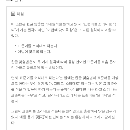
해설
이 조항은 한글 맞춤법의 대원칙을 밝히고 있다. “표준어를 소리대로 적
되”가 기본 원칙이라면, “어법에 맞도록 함”은 또 다른 원칙이라고 할 수
있다.
표준어를 소리대로 적는다.
어법에 맞도록 적는다.
한글 맞춤법은 이 두 가지 원칙에 따라 음성 언어인 표준어를 표음 문자
인 한글로 올바르게 적는 방법이다.
먼저 ‘표준어를 소리대로 적는다’는 말에는 한글 맞춤법이 표준어를 대상
으로 한다는 뜻이 담겨 있다. 그리고 ‘소리대로’ 적는다는 것은 그 표준어
를 적을 때 발음에 따라 적는다는 뜻이다. 이를테면 [나무]라고 소리 나는
표준어는 ‘나무’로 적고, [달리다]라고 소리 나는 표준어는 ‘달리다’로 적
는다.
그런데 표준어를 소리대로 적는다는 원칙만으로 충분하지 않은 경우가
있다. 예를 들어 ‘꽃[花]’이란 단어는 쓰이는 환경에 따라 소리가 달라진
다.