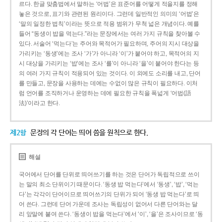
르다. 한글 맞춤법에서 말하는 ‘어법’은 표준어를 어떻게 적을지를 정해
놓은 것으로, 표기와 관련된 원리이다. 그런데 일반적인 의미의 ‘어법’은
‘말의 일정한 법칙’이라는 뜻으로 적용 범위가 무척 넓은 개념이다. 예를
들어 “동생이 밥을 먹는다.”라는 문장에서는 여러 가지 규칙을 찾아볼 수
있다. 서술어 ‘먹는다’는 주어와 목적어가 필요하며, 주어의 지시 대상을
가리키는 ‘동생’에는 조사 ‘가’가 아니라 ‘이’가 붙어야 하고, 목적어의 지
시 대상을 가리키는 ‘밥’에는 조사 ‘를’이 아니라 ‘을’이 붙어야 한다는 등
의 여러 가지 규칙이 적용되어 있는 것이다. 이 외에도 소리를 내고, 단어
를 만들고, 문장을 사용하는 데에는 수없이 많은 규칙이 필요하다. 이처
럼 언어를 조직하거나 운영하는 데에 필요한 규칙을 폭넓게 ‘어법(語
法)’이라고 한다.
제2항
문장의 각 단어는 띄어 씀을 원칙으로 한다.
해설
국어에서 단어를 단위로 띄어쓰기를 하는 것은 단어가 독립적으로 쓰이
는 말의 최소 단위이기 때문이다. ‘동생 밥 먹는다’에서 ‘동생’, ‘밥’, ‘먹는
다’는 각각이 단어이므로 띄어쓰기의 단위가 되어 ‘동생 밥 먹는다’로 띄
어 쓴다. 그런데 단어 가운데 조사는 독립성이 없어서 다른 단어와는 달
리 앞말에 붙여 쓴다. ‘동생이 밥을 먹는다’에서 ‘이’, ‘을’은 조사이므로 ‘동