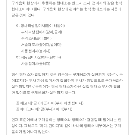
구개음화 현상에서 후행하는 형태소는 반드시 조사, 접미사와 같은 형식
형태소이어야 한다. 구개음화 현상에 관여하는 형식 형태소에는 다음과
같은 것이 있다.
이: 명사 파생 접미사(맏이, 해돋이)
부사 파생 접미사(같이, 굳이)
주격 조사(끝이, 밭이)
서술격 조사(끝이다, 밭이다)
사동 접미사(붙이다)
히: 피동 접미사(걷히다, 닫히다)
사동 접미사(굳히다)
형식 형태소가 결합하지 않은 경우에는 구개음화가 실현되지 않는다. ‘곧
이[고지]’는 부사 파생 접미사가 결합하여 부사가 되었으므로 구개음화가
실현되었지만, ‘곧이어’는 형식 형태소가 아닌 실질 형태소 부사가 결합
한 말이므로 구개음화가 실현되지 않는다.
곧이[고지]: 곧-­(어근)+­-이(부사 파생 접미사)
곧이어[고디어]: 곧(부사)+이어(부사)
현재 표준어에서 구개음화는 형태소와 형태소가 결합할 때 일어나는 현
상이다. 그러므로 ‘마디, 견디다’와 같이 하나의 형태소 내부에서는 구개
음화가 일어나지 않는다.