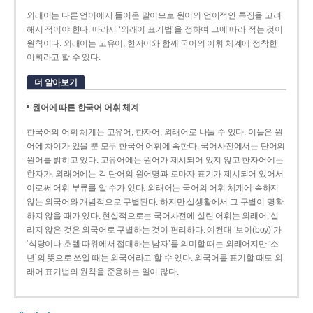
외래어는 다른 언어에서 들어온 말이므로 원어의 언어적인 특징을 고려
해서 적어야 한다. 따라서 ‘외래어 표기법’을 정하여 그에 따라 적는 것이
원칙이다. 외래어는 고유어, 한자어와 함께 국어의 어휘 체계에 정착한
어휘라고 할 수 있다.
더 알아보기
원어에 따른 한국어 어휘 체계
한국어의 어휘 체계는 고유어, 한자어, 외래어로 나눌 수 있다. 이들은 원
어에 차이가 있을 뿐 모두 한국어 어휘에 속한다. 국어사전에서는 단어의
원어를 밝히고 있다. 고유어에는 원어가 제시되어 있지 않고 한자어에는
한자가, 외래어에는 각 단어의 원어명과 로마자 표기가 제시되어 있어서
이로써 어휘 부류를 알 수가 있다. 외래어는 국어의 어휘 체계에 속하지
않는 외국어와 개념적으로 구별된다. 하지만 실생활에서 그 구별이 명확
하지 않을 때가 있다. 현실적으로는 국어사전에 실린 어휘는 외래어, 실
리지 않은 것은 외국어로 구별하는 것이 편리하다. 예컨대 ‘보이(boy)’가
‘식당이나 호텔 따위에서 접대하는 남자’를 의미할 때는 외래어지만 ‘소
년’의 뜻으로 쓰일 때는 외국어라고 할 수 있다. 외국어를 표기할 때도 외
래어 표기법의 원칙을 준용하는 일이 많다.