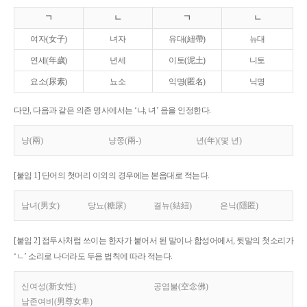
ㄱ
ㄴ
ㄱ
ㄴ
여자(女子)
녀자
유대(紐帶)
뉴대
연세(年歲)
년세
이토(泥土)
니토
요소(尿素)
뇨소
익명(匿名)
닉명
다만, 다음과 같은 의존 명사에서는 ‘냐, 녀’ 음을 인정한다.
냥(兩)
냥쭝(兩-)
년(年)(몇 년)
[붙임 1] 단어의 첫머리 이외의 경우에는 본음대로 적는다.
남녀(男女)
당뇨(糖尿)
결뉴(結紐)
은닉(隱匿)
[붙임 2] 접두사처럼 쓰이는 한자가 붙어서 된 말이나 합성어에서, 뒷말의 첫소리가
‘ㄴ’ 소리로 나더라도 두음 법칙에 따라 적는다.
신여성(新女性)
공염불(空念佛)
남존여비(男尊女卑)