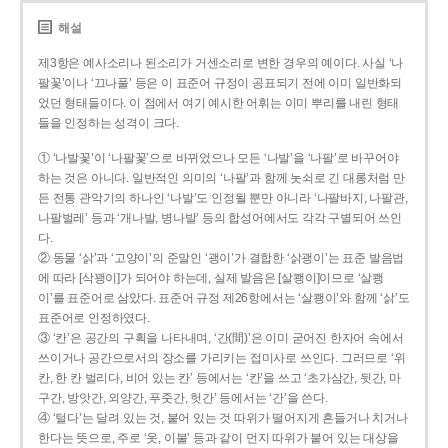
해설
제3항은 예사소리나 된소리가 거센소리로 변한 경우의 예이다. 사실 ‘나
팔꽃’이나 ‘끄나풀’ 등은 이 표준어 규정이 공표되기 전에 이미 일반화되
었던 형태들이다. 이 점에서 여기 예시한 어휘는 이미 뿌리를 내린 형태
들을 인정하는 성격이 크다.
① ‘나발꽃’이 ‘나팔꽃’으로 바뀌었으나 모든 ‘나발’을 ‘나팔’로 바꾸어야
하는 것은 아니다. 일반적인 의미의 ‘나팔’과 함께 놋쇠로 긴 대롱처럼 만
든 전통 관악기의 하나인 ‘나발’도 인정될 뿐만 아니라 ‘나팔바지, 나팔관,
나팔벌레’ 등과 ‘개나발, 병나발’ 등의 합성어에서도 각각 구별되어 쓰인
다.
② 동물 ‘삵’과 ‘고양이’의 준말인 ‘괭이’가 결합한 ‘삵괭이’는 표준 발음법
에 따라 [삭꽹이]가 되어야 하는데, 실제 발음은 [살쾡이]이므로 ‘살쾡
이’를 표준어로 삼았다. 표준어 규정 제26항에서는 ‘살쾡이’와 함께 ‘삵’도
표준어로 인정하였다.
③ ‘칸’은 공간의 구획을 나타내며, ‘간(間)’은 이미 굳어진 한자어 속에서
쓰이거나 공간으로서의 장소를 가리키는 접미사로 쓰인다. 그러므로 ‘위
칸, 한 칸 벌리다, 비어 있는 칸’ 등에서는 ‘칸’을 쓰고 ‘초가삼간, 뒷간, 마
구간, 방앗간, 외양간, 푸줏간, 헛간’ 등에서는 ‘간’을 쓴다.
④ ‘털다’는 달려 있는 것, 붙어 있는 것 따위가 떨어지게 흔들거나 치거나
한다는 뜻으로, 주로 ‘옷, 이불’ 등과 같이 먼지 따위가 붙어 있는 대상을