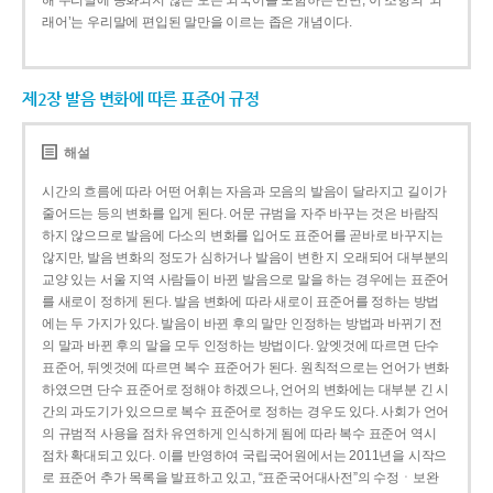
해 우리말에 동화되지 않은 모든 외국어를 포함하는 반면, 이 조항의 ‘외
래어’는 우리말에 편입된 말만을 이르는 좁은 개념이다.
제2장 발음 변화에 따른 표준어 규정
해설
시간의 흐름에 따라 어떤 어휘는 자음과 모음의 발음이 달라지고 길이가
줄어드는 등의 변화를 입게 된다. 어문 규범을 자주 바꾸는 것은 바람직
하지 않으므로 발음에 다소의 변화를 입어도 표준어를 곧바로 바꾸지는
않지만, 발음 변화의 정도가 심하거나 발음이 변한 지 오래되어 대부분의
교양 있는 서울 지역 사람들이 바뀐 발음으로 말을 하는 경우에는 표준어
를 새로이 정하게 된다. 발음 변화에 따라 새로이 표준어를 정하는 방법
에는 두 가지가 있다. 발음이 바뀐 후의 말만 인정하는 방법과 바뀌기 전
의 말과 바뀐 후의 말을 모두 인정하는 방법이다. 앞엣것에 따르면 단수
표준어, 뒤엣것에 따르면 복수 표준어가 된다. 원칙적으로는 언어가 변화
하였으면 단수 표준어로 정해야 하겠으나, 언어의 변화에는 대부분 긴 시
간의 과도기가 있으므로 복수 표준어로 정하는 경우도 있다. 사회가 언어
의 규범적 사용을 점차 유연하게 인식하게 됨에 따라 복수 표준어 역시
점차 확대되고 있다. 이를 반영하여 국립국어원에서는 2011년을 시작으
로 표준어 추가 목록을 발표하고 있고, “표준국어대사전”의 수정ㆍ보완