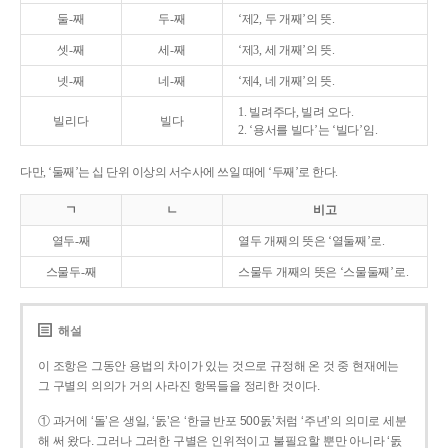
둘-째
두-째
‘제2, 두 개째’의 뜻.
셋-째
세-째
‘제3, 세 개째’의 뜻.
넷-째
네-째
‘제4, 네 개째’의 뜻.
1. 빌려주다, 빌려 오다.
빌리다
빌다
2. ‘용서를 빌다’는 ‘빌다’임.
다만, ‘둘째’는 십 단위 이상의 서수사에 쓰일 때에 ‘두째’로 한다.
ㄱ
ㄴ
비고
열두-째
열두 개째의 뜻은 ‘열둘째’로.
스물두-째
스물두 개째의 뜻은 ‘스물둘째’로.
해설
이 조항은 그동안 용법의 차이가 있는 것으로 규정해 온 것 중 현재에는
그 구별의 의의가 거의 사라진 항목들을 정리한 것이다.
① 과거에 ‘돌’은 생일, ‘돐’은 ‘한글 반포 500돐’처럼 ‘주년’의 의미로 세분
해 써 왔다. 그러나 그러한 구별은 인위적이고 불필요할 뿐만 아니라 ‘돐