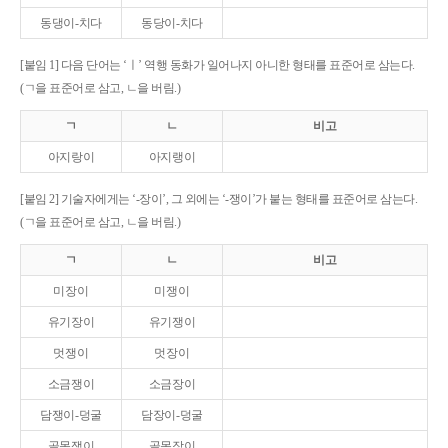
동댕이-치다
동당이-치다
[붙임 1] 다음 단어는 ‘ㅣ’ 역행 동화가 일어나지 아니한 형태를 표준어로 삼는다.
(ㄱ을 표준어로 삼고, ㄴ을 버림.)
ㄱ
ㄴ
비고
아지랑이
아지랭이
[붙임 2] 기술자에게는 ‘-장이’, 그 외에는 ‘-쟁이’가 붙는 형태를 표준어로 삼는다.
(ㄱ을 표준어로 삼고, ㄴ을 버림.)
ㄱ
ㄴ
비고
미장이
미쟁이
유기장이
유기쟁이
멋쟁이
멋장이
소금쟁이
소금장이
담쟁이-덩굴
담장이-덩굴
골목쟁이
골목장이