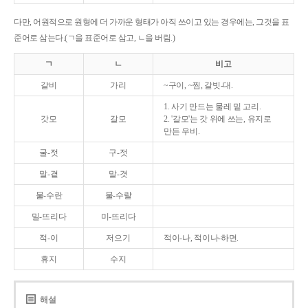
다만, 어원적으로 원형에 더 가까운 형태가 아직 쓰이고 있는 경우에는, 그것을 표
준어로 삼는다.(ㄱ을 표준어로 삼고, ㄴ을 버림.)
ㄱ
ㄴ
비고
갈비
가리
~구이, ~찜, 갈빗-대.
1. 사기 만드는 물레 밑 고리.
갓모
갈모
2. '갈모'는 갓 위에 쓰는, 유지로
만든 우비.
굴-젓
구-젓
말-곁
말-겻
물-수란
물-수랄
밀-뜨리다
미-뜨리다
적-이
저으기
적이-나, 적이나-하면.
휴지
수지
해설