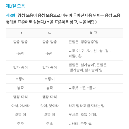
제2절 모음
제8항
양성 모음이 음성 모음으로 바뀌어 굳어진 다음 단어는 음성 모음
형태를 표준어로 삼는다.(ㄱ을 표준어로 삼고, ㄴ을 버림.)
ㄱ
ㄴ
비고
깡충-깡충
깡총-깡총
큰말은 ‘껑충껑충’임.
←童-이. 귀-, 막-, 선-, 쌍-, 검-,
-둥이
-동이
바람-, 흰-.
센말은 ‘빨가숭이’, 큰말은
발가-숭이
발가-송이
‘벌거숭이, 뻘거숭이’임.
보퉁이
보통이
봉죽
봉족
←奉足. ~꾼, ~들다.
뻗정-다리
뻗장-다리
아서, 아서라
앗아, 앗아라
하지 말라고 금지하는 말.
오뚝-이
오똑-이
부사도 ‘오뚝-이’임.
주추
주초
←柱礎. 주춧-돌.