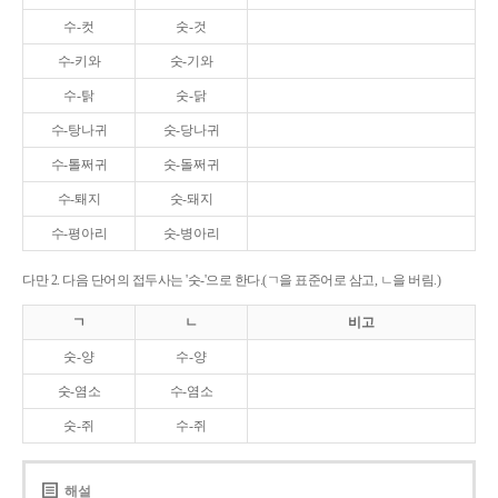
수-컷
숫-것
수-키와
숫-기와
수-탉
숫-닭
수-탕나귀
숫-당나귀
수-톨쩌귀
숫-돌쩌귀
수-퇘지
숫-돼지
수-평아리
숫-병아리
다만 2. 다음 단어의 접두사는 '숫-'으로 한다.(ㄱ을 표준어로 삼고, ㄴ을 버림.)
ㄱ
ㄴ
비고
숫-양
수-양
숫-염소
수-염소
숫-쥐
수-쥐
해설