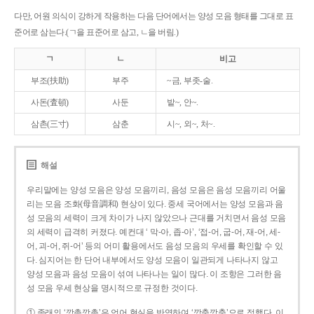
다만, 어원 의식이 강하게 작용하는 다음 단어에서는 양성 모음 형태를 그대로 표
준어로 삼는다.(ㄱ을 표준어로 삼고, ㄴ을 버림.)
ㄱ
ㄴ
비고
부조(扶助)
부주
~금, 부좃-술.
사돈(査頓)
사둔
밭~, 안~.
삼촌(三寸)
삼춘
시~, 외~, 처~.
해설
우리말에는 양성 모음은 양성 모음끼리, 음성 모음은 음성 모음끼리 어울
리는 모음 조화(母音調和) 현상이 있다. 중세 국어에서는 양성 모음과 음
성 모음의 세력이 크게 차이가 나지 않았으나 근대를 거치면서 음성 모음
의 세력이 급격히 커졌다. 예컨대 ‘ 막-아, 좁-아’, ‘접-어, 굽-어, 재-어, 세-
어, 괴-어, 쥐-어’ 등의 어미 활용에서도 음성 모음의 우세를 확인할 수 있
다. 심지어는 한 단어 내부에서도 양성 모음이 일관되게 나타나지 않고
양성 모음과 음성 모음이 섞여 나타나는 일이 많다. 이 조항은 그러한 음
성 모음 우세 현상을 명시적으로 규정한 것이다.
① 종래의 ‘깡총깡총’은 언어 현실을 반영하여 ‘깡충깡충’으로 정했다. 이