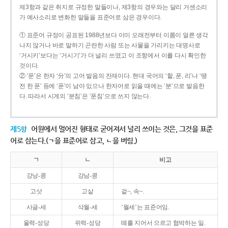
제3항과 같은 취지로 규정한 말들이나, 제3항의 경우와는 달리 거센소리
가 예사소리로 변화한 말들을 표준어로 삼은 경우이다.
① 표준어 규정이 공표된 1988년보다 이미 오래전부터 이름이 얼른 생각
나지 않거나 바로 말하기 곤란한 사람 또는 사물을 가리키는 대명사로
‘거시키’보다는 ‘거시기’가 더 널리 쓰였고 이 조항에서 이를 다시 확인한
것이다.
② ‘푼’은 한자 ‘分’의 고어 발음의 잔재이다. 현대 국어의 ‘할, 푼, 리’나 ‘땡
전 한 푼’ 등에 ‘푼’이 남아 있으나 한자어로 읽을 때에는 ‘분’으로 발음한
다. 따라서 시계의 ‘분침’은 ‘푼침’으로 쓰지 않는다.
제5항
어원에서 멀어진 형태로 굳어져서 널리 쓰이는 것은, 그것을 표준
어로 삼는다.(ㄱ을 표준어로 삼고, ㄴ을 버림.)
ㄱ
ㄴ
비고
강낭-콩
강남-콩
고삿
고샅
겉~, 속~.
사글-세
삭월-세
‘월세’는 표준어임.
울력-성당
위력-성당
떼를 지어서 으르고 협박하는 일.