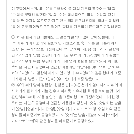
이 조항에서는 ‘암’과 ‘수’를 구별하여 쓸 때의 기본적 표준어는 ‘암’과
‘수’임을 분명히 밝혔다. ‘암’과 ‘수’는 역사적으로 ‘암ㅎ, 수ㅎ’과 같이
‘ㅎ’을 맨 마지막 음으로 가지고 있는 말이었으나 현대에 와서는 이러한
‘ㅎ’이 모두 떨어졌으므로 떨어진 형태를 기본적인 표준어로 규정하였다.
① ‘ㅎ’은 현대의 단어들에도 그 발음의 흔적이 많이 남아 있는데, 이
‘ㅎ’이 뒤의 예사소리와 결합하면 거센소리로 축약되는 일이 흔하여 이
조항에서 부가적으로 규정하였다. 즉 ‘암ㅎ’에 ‘개, 닭, 병아리’가 결합하
면 각각 ‘암캐, 암탉, 암평아리’가 되고 ‘수ㅎ’에 ‘개, 닭, 병아리’가 결합하
면 각각 ‘수캐, 수탉, 수평아리’가 되는 언어 현실을 존중하였다. 이러한
축약은 ‘다만 1’ 규정에서 언급한 예들에만 해당되는 것이므로 ‘암ㅎ, 수
ㅎ’에 ‘고양이’가 결합하더라도 ‘암고양이, 수고양이’와 같은 형태가 표준
어가 된다. 발음도 [암고양이], [수고양이]가 표준 발음이다.
② ‘수’와 뒤의 말이 결합할 때, 발음상 [ㄴ(ㄴ)] 첨가가 일어나거나 뒤의 예
사소리가 된소리가 되는 경우 사이시옷과 유사한 효과를 보이는 것이라
판단하여 ‘수’에 ‘ㅅ’을 붙인 ‘숫’을 표준어형으로 규정하였다. 이러한 경
우에는 ‘다만 2’ 규정에서 언급한 예들만 해당한다. ‘숫양, 숫염소’는 발음
이 [순냥], [순념소]이지 [수양], [수염소]가 아니므로 ‘수양, 수염소’와 같은
형태를 비표준어로 규정하였다. 또 ‘숫쥐’는 발음이 [숟쮜]이지 [수쥐]가
아니므로 ‘수쥐’와 같은 형태를 비표준어로 규정하였다.