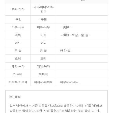
괴퍅-하다/괴팩-
괴팍-하다
하다
-구먼
-구면
미루-나무
미류-나무
←美柳~.
미륵
미력
←彌勒. ~보살, ~불, 돌~.
여느
여늬
온-달
왼-달
만 한 달.
으레
으례
케케-묵다
켸켸-묵다
허우대
허위대
허우적-허우적
허위적-허위적
허우적-거리다.
해설
일부 방언에서는 이중 모음을 단모음으로 발음한다. 가령 ‘벼’를 [베]라고
발음하는 일이 있다. 또한 ‘사과’를 [사가]로 발음하는 것과 같이 ‘ㅚ, ㅟ,