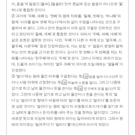
이, 돐을’의 발음인 [돌씨], [돌쓸]이 언어 현실에 있는 발음이 아니므로 ‘돌’
하나로 통합한 것이다.
② 과거에 ‘두째, 세째’는 ‘첫째’와 함께 차례를, ‘둘째, 셋째’는 ‘하나째’와
함께 ‘사과를 벌써 셋째 먹는다’에서와 같이 수량을 나타내는 것으로 구
별하여 써 왔다. 그러나 언어 현실에서 이와 같은 구별은 인위적인 것이
라고 판단되어 ‘둘째, 셋째’로 통합한 것이다. 따라서 ‘두째, 세째, 네째’와
같은 표현은 잘못된 것이다. 다만, ‘두째’가 다른 수 뒤에 오는 ‘열두째, 스
물두째, 서른두째’ 등은 인정하였는데, 이는 받침 ‘ㄹ’ 발음이 분명히 탈락
하는 언어 현실을 근거로 한 것이다. 순서가 첫 번째나 두 번째쯤 되는 차
례를 나타내는 ‘한두째’에서도 ‘두째’로 쓴다. 그러나 이에도 예외가 있는
데, 드물게 쓰이기는 하지만 ‘열두 개째’의 의미로 쓰일 때에는 ‘열둘째’가
인정된다.
③ ‘빌다’에는 원래 물건 따위를 구걸한다는 뜻
과 신
(
밥을 빌러 다니다)
예
이나 사람 따위에 간청한다는 뜻
, 그리고 나중에
(
하늘에 소원을 빌다)
예
갚기로 하고 남의 물건이나 돈을 쓴다는 뜻
이 있
(
친구에게 돈을 빌다)
예
었다. 그런데 나중에 갚기로 하고 남의 물건이나 돈을 쓴다는 뜻의 ‘빌
다’는 ‘빌리다’로 형태가 바뀜에 따라 ‘빌다’를 버리고 ‘빌리다’를 표준어
로 삼은 것이다. ‘빌리다’는 원래 ‘빌다’의 피동형으로서 대가를 받기로 하
고 남에게 물건이나 돈 따위를 내어 주는 것을 뜻하는 말이었다. 그러나
새로운 뜻으로 쓰임에 따라 원래의 의미는 잃어버리게 되었다. 그래서 원
래의 의미로는 ‘빌려주다’가 ‘빌리다’를 대신하여 쓰이게 되었다.