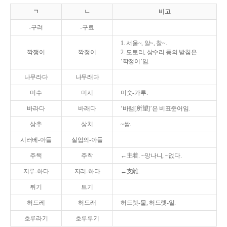
ㄱ
ㄴ
비고
-구려
-구료
1. 서울~, 알~, 찰~.
깍쟁이
깍정이
2. 도토리, 상수리 등의 받침은
‘깍정이’임.
나무라다
나무래다
미수
미시
미숫-가루.
바라다
바래다
‘바램[所望]’은 비표준어임.
상추
상치
~쌈.
시러베-아들
실업의-아들
주책
주착
←主着. ~망나니, ~없다.
지루-하다
지리-하다
←支離.
튀기
트기
허드레
허드래
허드렛-물, 허드렛-일.
호루라기
호루루기