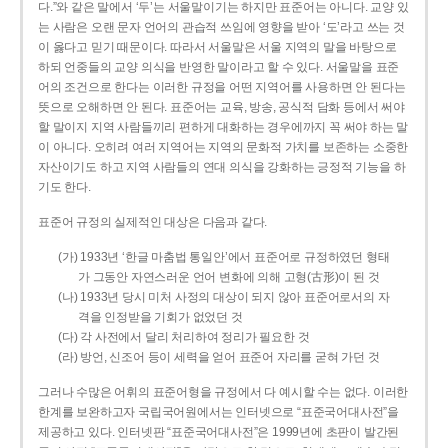
다.”와 같은 말에서 ‘두’는 서울말이기는 하지만 표준어는 아니다. 교양 있
는 사람은 오랜 문자 언어의 관습적 쓰임에 영향을 받아 ‘도’라고 쓰는 것
이 옳다고 믿기 때문이다. 따라서 서울말은 서울 지역의 말을 바탕으로
하되 언중들의 교양 의식을 반영한 말이라고 할 수 있다. 서울말을 표준
어의 조건으로 한다는 이러한 규정을 어떤 지역어를 사용하면 안 된다는
뜻으로 오해하면 안 된다. 표준어는 교육, 방송, 공식적 담화 등에서 써야
할 말이지 지역 사람들끼리 편하게 대화하는 경우에까지 꼭 써야 하는 말
이 아니다. 오히려 여러 지역어는 지역의 문화적 가치를 보존하는 소중한
자산이기도 하고 지역 사람들의 연대 의식을 강화하는 긍정적 기능을 하
기도 한다.
표준어 규정의 실제적인 대상은 다음과 같다.
(가) 1933년 ‘한글 마춤법 통일안’에서 표준어로 규정하였던 형태
가 그동안 자연스러운 언어 변화에 의해 고형(古形)이 된 것
(나) 1933년 당시 미처 사정의 대상이 되지 않아 표준어로서의 자
격을 인정받을 기회가 없었던 것
(다) 각 사전에서 달리 처리하여 정리가 필요한 것
(라) 방언, 신조어 등이 세력을 얻어 표준어 자리를 굳혀 가던 것
그러나 수많은 어휘의 표준어형을 규정에서 다 예시할 수는 없다. 이러한
한계를 보완하고자 국립국어원에서는 인터넷으로 “표준국어대사전”을
제공하고 있다. 인터넷판 “표준국어대사전”은 1999년에 초판이 발간된