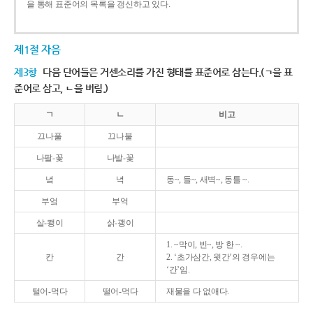
을 통해 표준어의 목록을 갱신하고 있다.
제1절 자음
제3항
다음 단어들은 거센소리를 가진 형태를 표준어로 삼는다.(ㄱ을 표
준어로 삼고, ㄴ을 버림.)
ㄱ
ㄴ
비고
끄나풀
끄나불
나팔-꽃
나발-꽃
녘
녁
동~, 들~, 새벽~, 동틀 ~.
부엌
부억
살-쾡이
삵-괭이
1. ~막이, 빈~, 방 한 ~.
칸
간
2. ‘초가삼간, 윗간’의 경우에는
‘간’임.
털어-먹다
떨어-먹다
재물을 다 없애다.