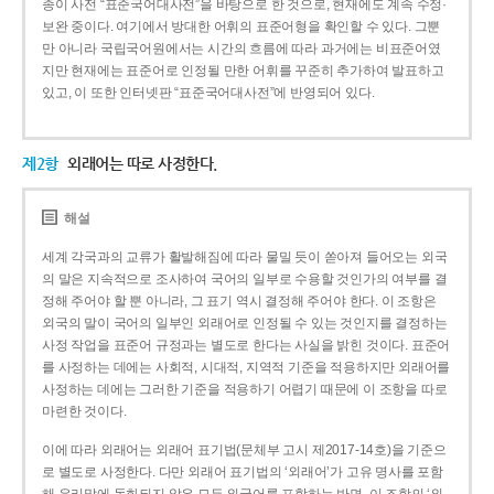
종이 사전 “표준국어대사전”을 바탕으로 한 것으로, 현재에도 계속 수정·
보완 중이다. 여기에서 방대한 어휘의 표준어형을 확인할 수 있다. 그뿐
만 아니라 국립국어원에서는 시간의 흐름에 따라 과거에는 비표준어였
지만 현재에는 표준어로 인정될 만한 어휘를 꾸준히 추가하여 발표하고
있고, 이 또한 인터넷판 “표준국어대사전”에 반영되어 있다.
제2항
외래어는 따로 사정한다.
해설
세계 각국과의 교류가 활발해짐에 따라 물밀 듯이 쏟아져 들어오는 외국
의 말은 지속적으로 조사하여 국어의 일부로 수용할 것인가의 여부를 결
정해 주어야 할 뿐 아니라, 그 표기 역시 결정해 주어야 한다. 이 조항은
외국의 말이 국어의 일부인 외래어로 인정될 수 있는 것인지를 결정하는
사정 작업을 표준어 규정과는 별도로 한다는 사실을 밝힌 것이다. 표준어
를 사정하는 데에는 사회적, 시대적, 지역적 기준을 적용하지만 외래어를
사정하는 데에는 그러한 기준을 적용하기 어렵기 때문에 이 조항을 따로
마련한 것이다.
이에 따라 외래어는 외래어 표기법(문체부 고시 제2017-14호)을 기준으
로 별도로 사정한다. 다만 외래어 표기법의 ‘외래어’가 고유 명사를 포함