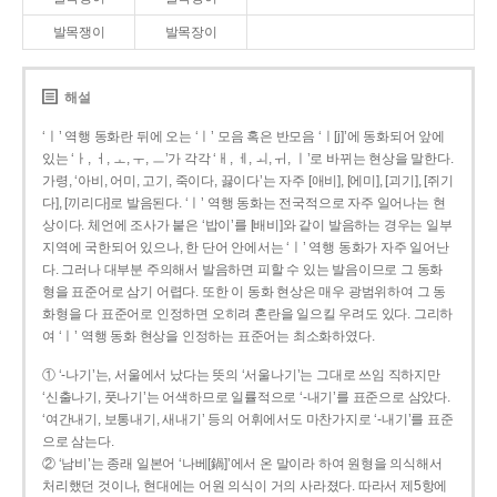
발목쟁이
발목장이
해설
‘ㅣ’ 역행 동화란 뒤에 오는 ‘ㅣ’ 모음 혹은 반모음 ‘ㅣ[j]’에 동화되어 앞에
있는 ‘ㅏ, ㅓ, ㅗ, ㅜ, ㅡ’가 각각 ‘ㅐ, ㅔ, ㅚ, ㅟ, ㅣ’로 바뀌는 현상을 말한다.
가령, ‘아비, 어미, 고기, 죽이다, 끓이다’는 자주 [애비], [에미], [괴기], [쥐기
다], [끼리다]로 발음된다. ‘ㅣ’ 역행 동화는 전국적으로 자주 일어나는 현
상이다. 체언에 조사가 붙은 ‘밥이’를 [배비]와 같이 발음하는 경우는 일부
지역에 국한되어 있으나, 한 단어 안에서는 ‘ㅣ’ 역행 동화가 자주 일어난
다. 그러나 대부분 주의해서 발음하면 피할 수 있는 발음이므로 그 동화
형을 표준어로 삼기 어렵다. 또한 이 동화 현상은 매우 광범위하여 그 동
화형을 다 표준어로 인정하면 오히려 혼란을 일으킬 우려도 있다. 그리하
여 ‘ㅣ’ 역행 동화 현상을 인정하는 표준어는 최소화하였다.
① ‘-나기’는, 서울에서 났다는 뜻의 ‘서울나기’는 그대로 쓰임 직하지만
‘신출나기, 풋나기’는 어색하므로 일률적으로 ‘-내기’를 표준으로 삼았다.
‘여간내기, 보통내기, 새내기’ 등의 어휘에서도 마찬가지로 ‘-내기’를 표준
으로 삼는다.
② ‘남비’는 종래 일본어 ‘나베[鍋]’에서 온 말이라 하여 원형을 의식해서
처리했던 것이나, 현대에는 어원 의식이 거의 사라졌다. 따라서 제5항에