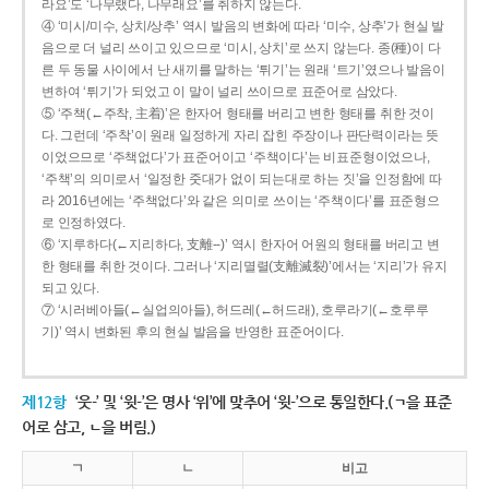
라요’도 ‘나무랬다, 나무래요’를 취하지 않는다.
④ ‘미시/미수, 상치/상추’ 역시 발음의 변화에 따라 ‘미수, 상추’가 현실 발
음으로 더 널리 쓰이고 있으므로 ‘미시, 상치’로 쓰지 않는다. 종(種)이 다
른 두 동물 사이에서 난 새끼를 말하는 ‘튀기’는 원래 ‘트기’였으나 발음이
변하여 ‘튀기’가 되었고 이 말이 널리 쓰이므로 표준어로 삼았다.
⑤ ‘주책(←주착, 主着)’은 한자어 형태를 버리고 변한 형태를 취한 것이
다. 그런데 ‘주착’이 원래 일정하게 자리 잡힌 주장이나 판단력이라는 뜻
이었으므로 ‘주책없다’가 표준어이고 ‘주책이다’는 비표준형이었으나,
‘주책’의 의미로서 ‘일정한 줏대가 없이 되는대로 하는 짓’을 인정함에 따
라 2016년에는 ‘주책없다’와 같은 의미로 쓰이는 ‘주책이다’를 표준형으
로 인정하였다.
⑥ ‘지루하다(←지리하다, 支離--)’ 역시 한자어 어원의 형태를 버리고 변
한 형태를 취한 것이다. 그러나 ‘지리멸렬(支離滅裂)’에서는 ‘지리’가 유지
되고 있다.
⑦ ‘시러베아들(←실업의아들), 허드레(←허드래), 호루라기(←호루루
기)’ 역시 변화된 후의 현실 발음을 반영한 표준어이다.
제12항
‘웃-’ 및 ‘윗-’은 명사 ‘위’에 맞추어 ‘윗-’으로 통일한다.(ㄱ을 표준
어로 삼고, ㄴ을 버림.)
ㄱ
ㄴ
비고