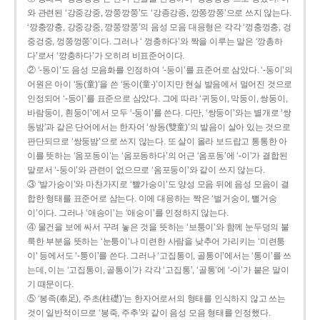
와 관련된 ‘강중강중, 깡쭝깡쭝’도 ‘강종강종, 깡쫑깡쫑’으로 쓰지 않는다.
‘깡충깡충, 강중강중, 깡쭝깡쭝’의 음성 모음 대응형은 각각 ‘껑충껑충, 겅
중겅중, 껑쭝껑쭝’이다. 그러나 ‘ 껑충하다’와 짝을 이루는 말은 ‘깡총하
다’로서 ‘깡충하다’가 오히려 비표준어이다.
② ‘-동이’도 음성 모음화를 인정하여 ‘-둥이’를 표준어로 삼았다. ‘-둥이’의
어원은 아이 ‘동(童)’을 쓴 ‘동이(童-)’이지만 현실 발음에서 멀어진 것으로
인정되어 ‘-둥이’를 표준으로 삼았다. 그에 따라 ‘귀둥이, 막둥이, 쌍둥이,
바람둥이, 흰둥이’에서 모두 ‘-둥이’를 쓴다. 다만, ‘쌍둥이’와는 별개로 ‘쌍
동밤’과 같은 단어에서는 한자어 ‘쌍동(雙童)’의 발음이 살아 있는 것으로
판단되므로 ‘쌍둥밤’으로 쓰지 않는다. 또 살이 올라 보드랍고 통통한 아
이를 뜻하는 ‘옴포동이’는 ‘옴포동하다’의 어근 ‘옴포동’에 ‘-이’가 결합된
말로서 ‘-둥이’와 관련이 없으므로 ‘옴포둥이’와 같이 쓰지 않는다.
③ ‘발가숭이’와 마찬가지로 ‘빨가숭이’도 양성 모음 뒤에 음성 모음이 결
합한 형태를 표준어로 삼는다. 이에 대응하는 짝은 ‘벌거숭이, 뻘거숭
이’이다. 그러나 ‘애송이’는 ‘애숭이’를 인정하지 않는다.
④ 물건을 보에 싸서 꾸려 놓은 것을 뜻하는 ‘보퉁이’와 함께 눈두덩의 불
룩한 부분을 뜻하는 ‘눈퉁이’나 미련한 사람을 낮추어 가리키는 ‘미련퉁
이’ 등에서도 ‘-퉁이’를 쓴다. 그러나 ‘고집통이, 골통이’에서는 ‘통이’를 쓰
는데, 이는 ‘고집통이, 골통이’가 각각 ‘고집통’, ‘골통’에 ‘-이’가 붙은 말이
기 때문이다.
⑤ ‘봉족(奉足), 주초(柱礎)’는 한자어로서의 형태를 인식하지 않고 쓰는
것이 일반적이므로 ‘봉죽, 주추’와 같이 음성 모음 형태를 인정했다.