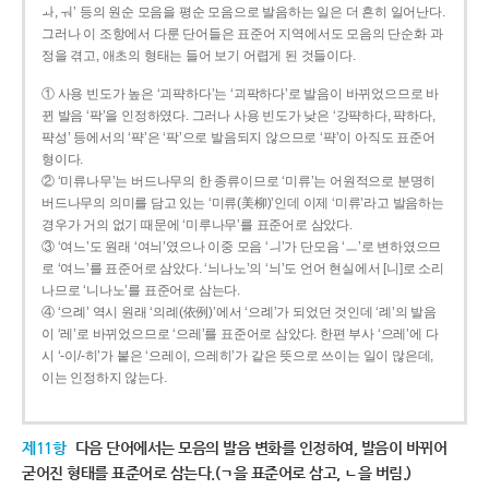
ㅘ, ㅝ’ 등의 원순 모음을 평순 모음으로 발음하는 일은 더 흔히 일어난다.
그러나 이 조항에서 다룬 단어들은 표준어 지역에서도 모음의 단순화 과
정을 겪고, 애초의 형태는 들어 보기 어렵게 된 것들이다.
① 사용 빈도가 높은 ‘괴퍅하다’는 ‘괴팍하다’로 발음이 바뀌었으므로 바
뀐 발음 ‘팍’을 인정하였다. 그러나 사용 빈도가 낮은 ‘강퍅하다, 퍅하다,
퍅성’ 등에서의 ‘퍅’은 ‘팍’으로 발음되지 않으므로 ‘퍅’이 아직도 표준어
형이다.
② ‘미류나무’는 버드나무의 한 종류이므로 ‘미류’는 어원적으로 분명히
버드나무의 의미를 담고 있는 ‘미류(美柳)’인데 이제 ‘미류’라고 발음하는
경우가 거의 없기 때문에 ‘미루나무’를 표준어로 삼았다.
③ ‘여느’도 원래 ‘여늬’였으나 이중 모음 ‘ㅢ’가 단모음 ‘ㅡ’로 변하였으므
로 ‘여느’를 표준어로 삼았다. ‘늬나노’의 ‘늬’도 언어 현실에서 [니]로 소리
나므로 ‘니나노’를 표준어로 삼는다.
④ ‘으례’ 역시 원래 ‘의례(依例)’에서 ‘으례’가 되었던 것인데 ‘례’의 발음
이 ‘레’로 바뀌었으므로 ‘으레’를 표준어로 삼았다. 한편 부사 ‘으레’에 다
시 ‘-이/-히’가 붙은 ‘으레이, 으레히’가 같은 뜻으로 쓰이는 일이 많은데,
이는 인정하지 않는다.
제11항
다음 단어에서는 모음의 발음 변화를 인정하여, 발음이 바뀌어
굳어진 형태를 표준어로 삼는다.(ㄱ을 표준어로 삼고, ㄴ을 버림.)