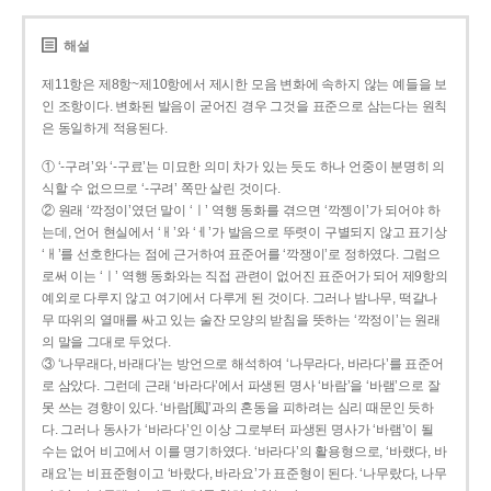
해설
제11항은 제8항~제10항에서 제시한 모음 변화에 속하지 않는 예들을 보
인 조항이다. 변화된 발음이 굳어진 경우 그것을 표준으로 삼는다는 원칙
은 동일하게 적용된다.
① ‘-구려’와 ‘-구료’는 미묘한 의미 차가 있는 듯도 하나 언중이 분명히 의
식할 수 없으므로 ‘-구려’ 쪽만 살린 것이다.
② 원래 ‘깍정이’였던 말이 ‘ㅣ’ 역행 동화를 겪으면 ‘깍젱이’가 되어야 하
는데, 언어 현실에서 ‘ㅐ’와 ‘ㅔ’가 발음으로 뚜렷이 구별되지 않고 표기상
‘ㅐ’를 선호한다는 점에 근거하여 표준어를 ‘깍쟁이’로 정하였다. 그럼으
로써 이는 ‘ㅣ’ 역행 동화와는 직접 관련이 없어진 표준어가 되어 제9항의
예외로 다루지 않고 여기에서 다루게 된 것이다. 그러나 밤나무, 떡갈나
무 따위의 열매를 싸고 있는 술잔 모양의 받침을 뜻하는 ‘깍정이’는 원래
의 말을 그대로 두었다.
③ ‘나무래다, 바래다’는 방언으로 해석하여 ‘나무라다, 바라다’를 표준어
로 삼았다. 그런데 근래 ‘바라다’에서 파생된 명사 ‘바람’을 ‘바램’으로 잘
못 쓰는 경향이 있다. ‘바람[風]’과의 혼동을 피하려는 심리 때문인 듯하
다. 그러나 동사가 ‘바라다’인 이상 그로부터 파생된 명사가 ‘바램’이 될
수는 없어 비고에서 이를 명기하였다. ‘바라다’의 활용형으로, ‘바랬다, 바
래요’는 비표준형이고 ‘바랐다, 바라요’가 표준형이 된다. ‘나무랐다, 나무