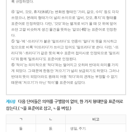
록 규정하였다.
④ ‘갈비, 갓모, 휴지(休紙)’는 변화된 형태인 ‘가리, 갈모, 수지’ 등도 각각
쓰였으나, 본래의 형태가 더 널리 쓰이므로 ‘갈비, 갓모, 휴지’의 형태를
표준어로 인정하였다. 다만, ‘갓모’와는 별개로 비가 올 때 갓 위에 덮어
쓰던 고깔 비슷하게 생긴 물건을 뜻하는 ‘갈모(-帽)’는 표준어로 인정한
다.
⑤ ‘밀-’에 ‘-뜨리다’가 붙은 ‘밀뜨리다’도 언중이 ‘밀다’의 뜻을 의식하고
있으므로 비록 ‘미뜨리다’가 쓰이고 있어도 ‘밀뜨리다’로 쓴다. 다만, ‘-뜨
리다’와 ‘-트리다’가 같은 뜻의 복수 표준어 접미사로 인정되므로 ‘밀뜨리
다’와 함께 ‘밀트리다’도 표준어로 인정된다.
⑥ ‘적이’는 의미적으로 ‘적다’와는 멀어지고 오히려 반대의 의미를 가지
게 되었다. 그 때문에 한동안 ‘저으기’가 널리 보급되기도 하였다. 그러나
반대의 뜻이 되었더라도 원래의 어원 ‘적다’와의 관계는 부정할 수 없기
때문에 ‘저으기’가 아닌 ‘적이’를 표준어로 삼았다.
제6항
다음 단어들은 의미를 구별함이 없이, 한 가지 형태만을 표준어로
삼는다.(ㄱ을 표준어로 삼고, ㄴ을 버림.)
ㄱ
ㄴ
비고
돌
돐
생일, 주기.