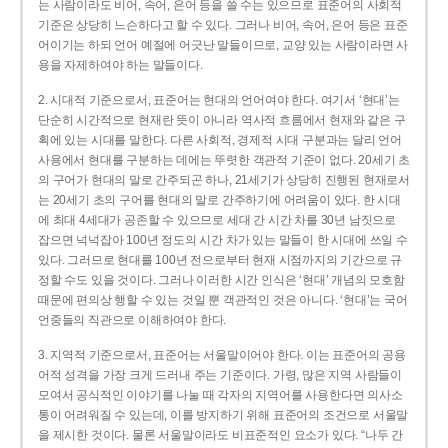
는 사람이라도 비어, 속어, 은어 등을 쓸 수는 있으므로 표준어의 사회적
기준은 상당히 느슨하다고 할 수 있다. 그러나 비어, 속어, 은어 등은 표준
어이기는 하되 언어 예절에 어긋난 말들이므로, 교양 있는 사람이라면 사
용을 자제하여야 하는 말들이다.
2. 시대적 기준으로서, 표준어는 현대의 언어여야 한다. 여기서 ‘현대’는
단순히 시간적으로 현재란 뜻이 아니라 역사적 흐름에서 현재와 같은 구
획에 있는 시대를 말한다. 다른 사회적, 경제적 시대 구분과는 달리 언어
사용에서 현대를 구분하는 데에는 뚜렷한 객관적 기준이 없다. 20세기 초
의 구어가 현대의 말로 간주되곤 하나, 21세기가 상당히 진행된 현재로서
는 20세기 초의 구어를 현대의 말로 간주하기에 어려움이 있다. 한 시대
에 최대 4세대가 공존할 수 있으므로 세대 간 시간 차를 30년 남짓으로
잡으면 넉넉잡아 100년 정도의 시간 차가 있는 말들이 한 시대에 쓰일 수
있다. 그러므로 현대를 100년 전으로부터 현재 시점까지의 기간으로 규
정할 수도 있을 것이다. 그러나 이러한 시간 인식은 ‘현대’ 개념의 모호함
때문에 편의상 행할 수 있는 것일 뿐 객관적인 것은 아니다. ‘현대’는 국어
언중들의 직관으로 이해하여야 한다.
3. 지역적 기준으로서, 표준어는 서울말이어야 한다. 이는 표준어의 공용
어적 성격을 가장 크게 드러내 주는 기준이다. 가령, 많은 지역 사람들이
모여서 공식적인 이야기를 나눌 때 각자의 지역어를 사용한다면 의사소
통이 어려워질 수 있는데, 이를 방지하기 위해 표준어의 조건으로 서울말
을 제시한 것이다. 물론 서울말이라도 비표준적인 요소가 있다. “나두 간