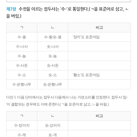
제7항
수컷을 이르는 접두사는 '수-'로 통일한다.(ㄱ을 표준어로 삼고, ㄴ
을 버림.)
ㄱ
ㄴ
비고
수-꿩
수-퀑/숫-꿩
'장끼'도 표준어임.
수-나사
숫-나사
수-놈
숫-놈
수-사돈
숫-사돈
수-소
숫-소
'황소'도 표준어임.
수-은행나무
숫-은행나무
다만 1. 다음 단어에서는 접두사 다음에서 나는 거센소리를 인정한다. 접두사 '암-
'이 결합되는 경우에도 이에 준한다.(ㄱ을 표준어로 삼고, ㄴ을 버림.)
ㄱ
ㄴ
비고
수-캉아지
숫-강아지
수-캐
숫-개