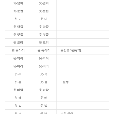
윗-넓이
웃-넓이
윗-눈썹
웃-눈썹
윗-니
웃-니
윗-당줄
웃-당줄
윗-덧줄
웃-덧줄
윗-도리
웃-도리
윗-동아리
웃-동아리
준말은 ‘윗동’임.
윗-막이
웃-막이
윗-머리
웃-머리
윗-목
웃-목
윗-몸
웃-몸
~ 운동.
윗-바람
웃-바람
윗-배
웃-배
윗-벌
웃-벌
윗-변
웃-변
수학 용어.