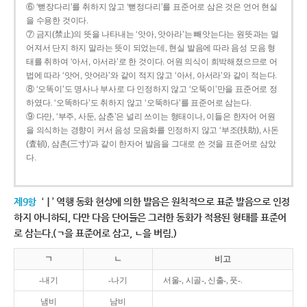
⑥ ‘뻗장다리’를 취하지 않고 ‘뻗정다리’를 표준어로 삼은 것은 언어 현실
을 수용한 것이다.
⑦ 금지(禁止)의 뜻을 나타내는 ‘앗아, 앗아라’는 빼앗는다는 원뜻과는 멀
어져서 단지 하지 말라는 뜻이 되었는데, 현실 발음에 따라 음성 모음 형
태를 취하여 ‘아서, 아서라’로 한 것이다. 어원 의식이 희박해졌으므로 어
법에 따라 ‘앗어, 앗어라’와 같이 적지 않고 ‘아서, 아서라’와 같이 적는다.
⑧ ‘오똑이’도 명사나 부사로 다 인정하지 않고 ‘오뚝이’만을 표준어로 정
하였다. ‘오똑하다’도 취하지 않고 ‘오뚝하다’를 표준어로 삼는다.
⑨ 다만, ‘부주, 사둔, 삼춘’은 널리 쓰이는 형태이나, 이들은 한자어 어원
을 의식하는 경향이 커서 음성 모음화를 인정하지 않고 ‘부조(扶助), 사돈
(査頓), 삼촌(三寸)’과 같이 한자어 발음을 그대로 쓴 것을 표준어로 삼았
다.
제9항
‘ㅣ’ 역행 동화 현상에 의한 발음은 원칙적으로 표준 발음으로 인정
하지 아니하되, 다만 다음 단어들은 그러한 동화가 적용된 형태를 표준어
로 삼는다.(ㄱ을 표준어로 삼고, ㄴ을 버림.)
ㄱ
ㄴ
비고
-내기
-나기
서울-, 시골-, 신출-, 풋-.
냄비
남비