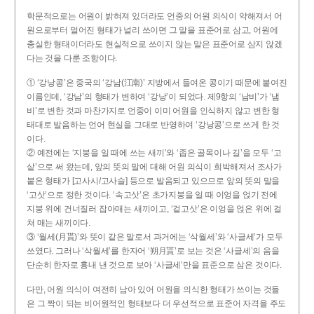
학문적으로는 어원이 밝혀져 있더라도 언중의 어원 의식이 약해져서 어
원으로부터 멀어진 형태가 널리 쓰이면 그 말을 표준어로 삼고, 어원에
충실한 형태이더라도 현실적으로 쓰이지 않는 말은 표준어로 삼지 않겠
다는 것을 다룬 조항이다.
① ‘강낭콩’은 중국의 ‘강남(江南)’ 지방에서 들여온 콩이기 때문에 붙여진
이름인데, ‘강남’의 형태가 변하여 ‘강낭’이 되었다. 제9항의 ‘남비’가 ‘냄
비’로 변한 것과 마찬가지로 언중이 이미 어원을 인식하지 않고 변한 형
태대로 발음하는 언어 현실을 그대로 반영하여 ‘강낭콩’으로 쓰게 한 것
이다.
② 예전에는 ‘지붕을 일 때에 쓰는 새끼’와 ‘좁은 골목이나 길’을 모두 ‘고
샅’으로 써 왔는데, 앞의 뜻의 말에 대해 어원 의식이 희박해져서 조사가
붙은 형태가 [고사시/고사슬] 등으로 발음되고 있으므로 앞의 뜻의 말을
‘고삿’으로 정한 것이다. ‘속고삿’은 초가지붕을 일 때 이엉을 얹기 전에
지붕 위에 건너질러 잡아매는 새끼이고, ‘겉고삿’은 이엉을 얹은 위에 걸
쳐 매는 새끼이다.
③ ‘월세(月貰)’와 뜻이 같은 말로서 과거에는 ‘삭월세’와 ‘사글세’가 모두
쓰였다. 그러나 ‘삭월세’를 한자어 ‘朔月貰’로 보는 것은 ‘사글세’의 음을
단순히 한자로 흉내 낸 것으로 보아 ‘사글세’만을 표준으로 삼은 것이다.
다만, 어원 의식이 여전히 남아 있어 어원을 의식한 형태가 쓰이는 것들
은 그 짝이 되는 비어원적인 형태보다 더 우선적으로 표준어 자격을 주도