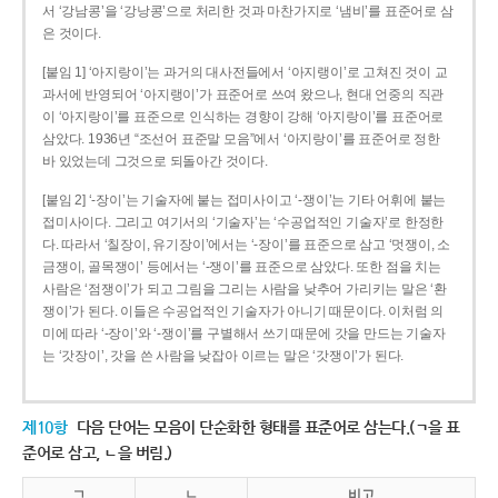
서 ‘강남콩’을 ‘강낭콩’으로 처리한 것과 마찬가지로 ‘냄비’를 표준어로 삼
은 것이다.
[붙임 1] ‘아지랑이’는 과거의 대사전들에서 ‘아지랭이’로 고쳐진 것이 교
과서에 반영되어 ‘아지랭이’가 표준어로 쓰여 왔으나, 현대 언중의 직관
이 ‘아지랑이’를 표준으로 인식하는 경향이 강해 ‘아지랑이’를 표준어로
삼았다. 1936년 “조선어 표준말 모음”에서 ‘아지랑이’를 표준어로 정한
바 있었는데 그것으로 되돌아간 것이다.
[붙임 2] ‘-장이’는 기술자에 붙는 접미사이고 ‘-쟁이’는 기타 어휘에 붙는
접미사이다. 그리고 여기서의 ‘기술자’는 ‘수공업적인 기술자’로 한정한
다. 따라서 ‘칠장이, 유기장이’에서는 ‘-장이’를 표준으로 삼고 ‘멋쟁이, 소
금쟁이, 골목쟁이’ 등에서는 ‘-쟁이’를 표준으로 삼았다. 또한 점을 치는
사람은 ‘점쟁이’가 되고 그림을 그리는 사람을 낮추어 가리키는 말은 ‘환
쟁이’가 된다. 이들은 수공업적인 기술자가 아니기 때문이다. 이처럼 의
미에 따라 ‘-장이’와 ‘-쟁이’를 구별해서 쓰기 때문에 갓을 만드는 기술자
는 ‘갓장이’, 갓을 쓴 사람을 낮잡아 이르는 말은 ‘갓쟁이’가 된다.
제10항
다음 단어는 모음이 단순화한 형태를 표준어로 삼는다.(ㄱ을 표
준어로 삼고, ㄴ을 버림.)
ㄱ
ㄴ
비고