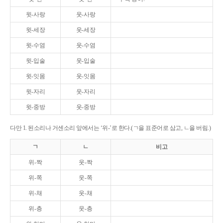
윗-사랑
웃-사랑
윗-세장
웃-세장
윗-수염
웃-수염
윗-입술
웃-입술
윗-잇몸
웃-잇몸
윗-자리
웃-자리
윗-중방
웃-중방
다만 1. 된소리나 거센소리 앞에서는 ‘위-’로 한다.(ㄱ을 표준어로 삼고, ㄴ을 버림.)
ㄱ
ㄴ
비고
위-짝
웃-짝
위-쪽
웃-쪽
위-채
웃-채
위-층
웃-층