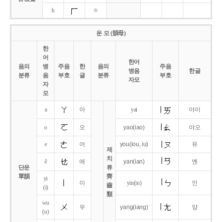
h
ㅎ
운 모 (韻母)
한
어
한어
음의
병
주음
한
음의
주음
병음
한글
분류
음
부호
글
분류
부호
자모
자
모
a
아
yai
야이
o
오
yao
(iao)
야오
e
어
you
(iou,
iu)
유
제
치
ê
에
yan
(ian)
옌
단운
류
單韻
齊
yi
이
yin(in)
인
齒
(i)
類
wu
우
yang
(iang)
양
(u)