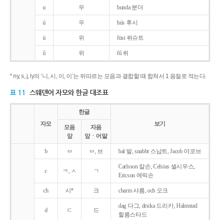
u
우
bunda 분더
ú
우
hús 후시
ü
위
füst 퓌슈트
ű
위
fű 퓌
* ny, s, j, ly의 ‘니, 시, 이, 이’는 뒤따르는 모음과 결합할 때 합쳐서 1 음절로 적는다.
표 11
스웨덴어 자모와 한글 대조표
한글
자모
보기
모음
자음
앞
앞ㆍ어말
b
ㅂ
ㅂ, 브
bal 발, snabbt 스납트, Jacob 야코브
Carlsson 칼손, Celsius 셀시우스,
c
ㅋ, ㅅ
ㄱ
Ericson 에릭손
ch
시*
크
charm 샤름, och 오크
dag 다그, dricka 드리카, Halmstad
d
ㄷ
드
할름스타드