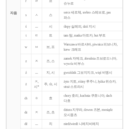
r
ㄹ
르
슈누르
serce 세르체, srebro 스레브로, pas
자음
s
ㅅ
스
파스
ś
ㅡ
시
ślepy 실레피, dziś 지시
t
ㅌ
트
tam 탐, matka 마트카, but 부트
Warszawa 바르샤바, piwnica 피브니차,
w
ㅂ
브, 프
krew 크레프
zamek 자메크, zbrodnia 즈브로드니아,
z
ㅈ
즈, 스
wywóz 비부스
ź
ㅡ
지, 시
gwoździk 그보지지크, więź 비엥시
ㅈ,
żyto 지토, różny 루주니, łyżka 위슈카,
ż
주, 슈, 시
시*
straż 스트라시
chory 호리, kuchnia 쿠흐니아, dach
ch
ㅎ
흐
다흐
dziura 지우라, dzwon 즈본, mosiądz
dz
ㅈ
즈, 츠
모시옹츠
dź
ㅡ
치
niedźwiedź 니에치비에치