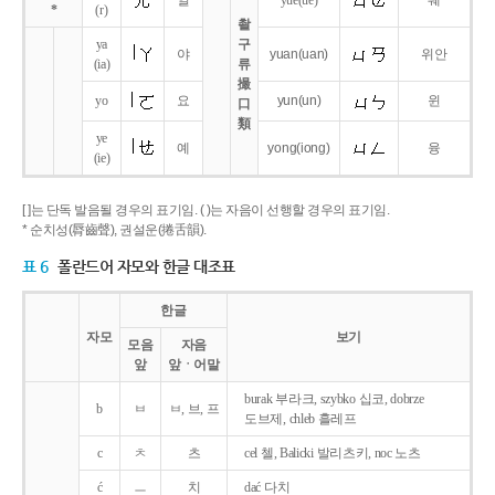
얼
yue
(ue)
웨
*
(r)
촬
ya
구
야
yuan
(uan)
위안
(ia)
류
撮
yo
요
yun
(un)
윈
口
類
ye
예
yong
(iong)
융
(ie)
[ ]는 단독 발음될 경우의 표기임. ( )는 자음이 선행할 경우의 표기임.
* 순치성(脣齒聲), 권설운(捲舌韻).
표 6
폴란드어 자모와 한글 대조표
한글
자모
보기
모음
자음
앞
앞ㆍ어말
burak 부라크, szybko 십코, dobrze
b
ㅂ
ㅂ, 브, 프
도브제, chleb 흘레프
c
ㅊ
츠
cel 첼, Balicki 발리츠키, noc 노츠
ć
ㅡ
치
dać 다치