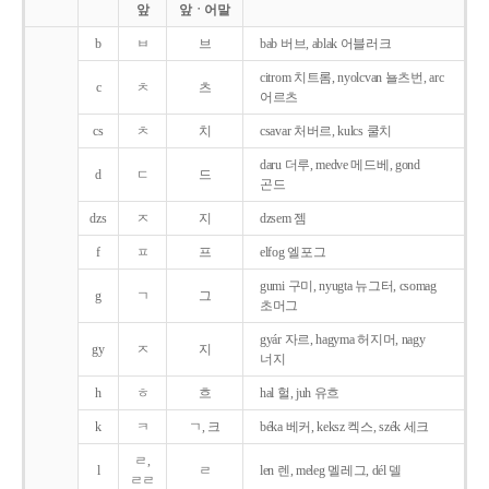
앞
앞ㆍ어말
b
ㅂ
브
bab 버브, ablak 어블러크
citrom 치트롬, nyolcvan 뇰츠번, arc
c
ㅊ
츠
어르츠
cs
ㅊ
치
csavar 처버르, kulcs 쿨치
daru 더루, medve 메드베, gond
d
ㄷ
드
곤드
dzs
ㅈ
지
dzsem 젬
f
ㅍ
프
elfog 엘포그
gumi 구미, nyugta 뉴그터, csomag
g
ㄱ
그
초머그
gyár 자르, hagyma 허지머, nagy
gy
ㅈ
지
너지
h
ㅎ
흐
hal 헐, juh 유흐
k
ㅋ
ㄱ, 크
béka 베커, keksz 켁스, szék 세크
ㄹ,
l
ㄹ
len 렌, meleg 멜레그, dél 델
ㄹㄹ