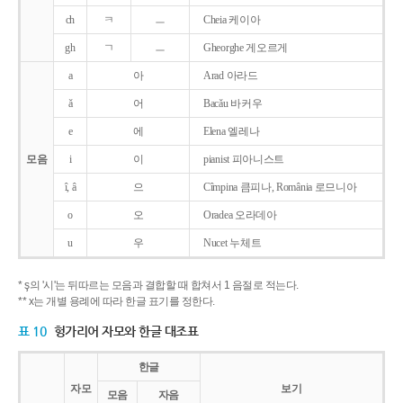
ch
ㅋ
ㅡ
Cheia 케이아
gh
ㄱ
ㅡ
Gheorghe 게오르게
a
아
Arad 아라드
ǎ
어
Bacǎu 바커우
e
에
Elena 엘레나
모음
i
이
pianist 피아니스트
î, â
으
Cîmpina 큼피나, România 로므니아
o
오
Oradea 오라데아
u
우
Nucet 누체트
* ş의 '시'는 뒤따르는 모음과 결합할 때 합쳐서 1 음절로 적는다.
** x는 개별 용례에 따라 한글 표기를 정한다.
표 10
헝가리어 자모와 한글 대조표
한글
자모
보기
모음
자음