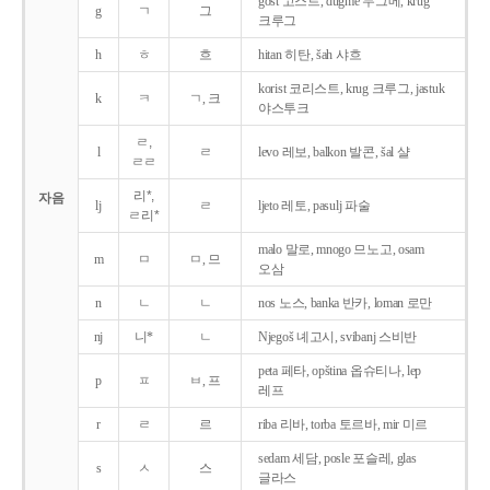
gost 고스트, dugme 두그메, krug
g
ㄱ
그
크루그
h
ㅎ
흐
hitan 히탄, šah 샤흐
korist 코리스트, krug 크루그, jastuk
k
ㅋ
ㄱ, 크
야스투크
ㄹ,
l
ㄹ
levo 레보, balkon 발콘, šal 샬
ㄹㄹ
리*,
자음
lj
ㄹ
ljeto 레토, pasulj 파술
ㄹ리*
malo 말로, mnogo 므노고, osam
m
ㅁ
ㅁ, 므
오삼
n
ㄴ
ㄴ
nos 노스, banka 반카, loman 로만
nj
니*
ㄴ
Njegoš 녜고시, svibanj 스비반
peta 페타, opština 옵슈티나, lep
p
ㅍ
ㅂ, 프
레프
r
ㄹ
르
riba 리바, torba 토르바, mir 미르
sedam 세담, posle 포슬레, glas
s
ㅅ
스
글라스