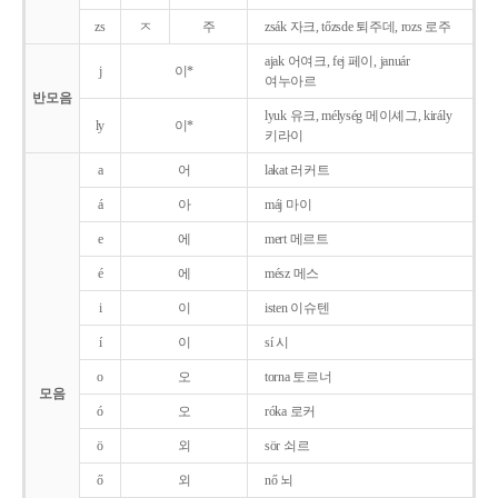
zs
ㅈ
주
zsák 자크, tőzsde 퇴주데, rozs 로주
ajak 어여크, fej 페이, január
j
이*
여누아르
반모음
lyuk 유크, mélység 메이셰그, király
ly
이*
키라이
a
어
lakat 러커트
á
아
máj 마이
e
에
mert 메르트
é
에
mész 메스
i
이
isten 이슈텐
í
이
sí 시
o
오
torna 토르너
모음
ó
오
róka 로커
ö
외
sör 쇠르
ő
외
nő 뇌