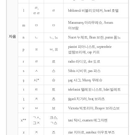
ㄹ,
l
ㄹ
bibliotecǎ 비블리오테커, hotel 호텔
ㄹㄹ
Maramureş 마라무레슈, Avram
m
ㅁ
ㅁ
아브람
자음
n
ㄴ
ㄴ, 느
Nucet 누체트, Bran 브란, pumn 품느
pianist 피아니스트, septembrie
p
ㅍ
ㅂ, 프
셉템브리에, cap 카프
r
ㄹ
르
radio 라디오, dor 도르
s
ㅅ
스
Sibiu 시비우, pas 파스
ş
시*
슈
şag 샤그, Mureş 무레슈
t
ㅌ
트
telefonist 텔레포니스트, bilet 빌레트
ţ
ㅊ
츠
ţigarǎ 치가러, braţ 브라츠
v
ㅂ
브
Victoria 빅토리아, Braşov 브라쇼브
ㄱㅅ,
크스,
x**
taxi 탁시, examen 에그자멘
그ㅈ
ㄱ스
z
ㅈ
즈
ziar 지아르, autobuz 아우토부즈