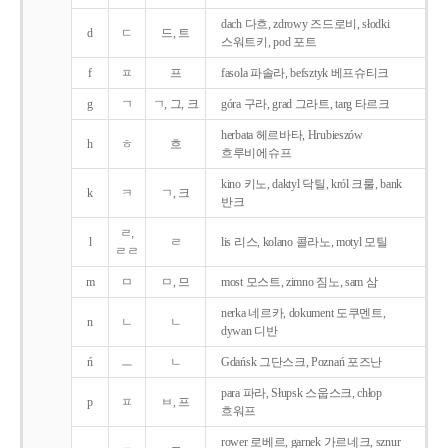
dach 다흐, zdrowy 즈드로비, słodki
d
ㄷ
드, 트
스워트키, pod 포트
f
ㅍ
프
fasola 파솔라, befsztyk 베프슈티크
g
ㄱ
ㄱ, 그, 크
góra 구라, grad 그라트, targ 타르크
herbata 헤르바타, Hrubieszów
h
ㅎ
흐
흐루비에슈프
kino 키노, daktyl 닥틸, król 크룰, bank
k
ㅋ
ㄱ, 크
반크
ㄹ,
l
ㄹ
lis 리스, kolano 콜라노, motyl 모틸
ㄹㄹ
m
ㅁ
ㅁ, 므
most 모스트, zimno 짐노, sam 삼
nerka 네르카, dokument 도쿠멘트,
n
ㄴ
ㄴ
dywan 디반
ń
ㅡ
ㄴ
Gdańsk 그단스크, Poznań 포즈난
para 파라, Słupsk 스웁스크, chłop
p
ㅍ
ㅂ, 프
흐워프
rower 로베르, garnek 가르네크, sznur