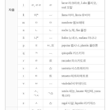
lacrar 라크라르, Lulio 룰리오,
l
ㄹ, ㄹㄹ
ㄹ
ocal 오칼
자음
ll
이*
―
llama 야마, lluvia 유비아
m
ㅁ
ㅁ
membrete 멤브레테
n
ㄴ
ㄴ
noche 노체, flan 플란
ñ
니*
―
ñoñez 뇨녜스, mañana 마냐나
p
ㅍ
ㅂ, 프
pepsina 펩시나, plantón 플란톤
q
ㅋ
―
quisquilla 키스키야
r
ㄹ
르
rascador 라스카도르
s
ㅅ
스
sastreria 사스트레리아
t
ㅌ
트
tetraetro 테트라에트로
v
ㅂ
―
viudedad 비우데다드
ㅅ,
xenón 세논, laxante 락산테, yuxta
x
ㄱ스
ㄱㅅ
육스타
z
ㅅ
스
zagal 사갈, liquidez 리키데스