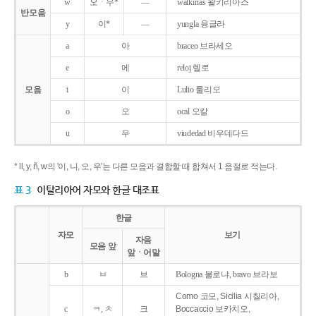
w
오ㆍ우*
―
walkirias 왈키리아스
반모음
y
이*
―
yungla 융글라
a
아
braceo 브라세오
e
에
reloj 렐로
모음
i
이
Lulio 룰리오
o
오
ocal 오칼
u
우
viudedad 비우데다드
* ll, y, ñ, w의 '이, 니, 오, 우'는 다른 모음과 결합할 때 합쳐서 1 음절로 적는다.
표 3
이탈리아어 자모와 한글 대조표
한글
자모
보기
자음
모음 앞
앞ㆍ어말
b
ㅂ
브
Bologna 볼로냐, bravo 브라보
Como 코모, Sicilia 시칠리아,
c
ㅋ, ㅊ
크
Boccaccio 보카치오,