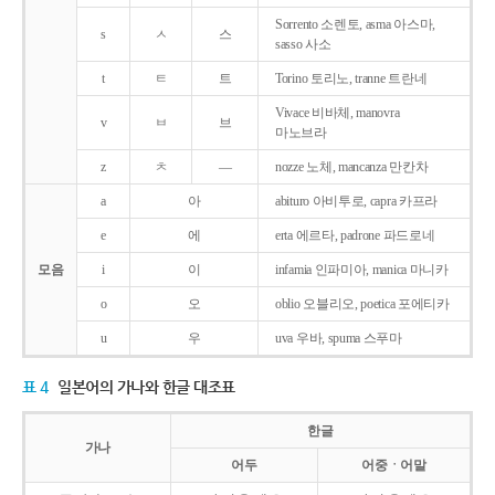
Sorrento 소렌토, asma 아스마,
s
ㅅ
스
sasso 사소
t
ㅌ
트
Torino 토리노, tranne 트란네
Vivace 비바체, manovra
v
ㅂ
브
마노브라
z
ㅊ
―
nozze 노체, mancanza 만칸차
a
아
abituro 아비투로, capra 카프라
e
에
erta 에르타, padrone 파드로네
모음
i
이
infamia 인파미아, manica 마니카
o
오
oblio 오블리오, poetica 포에티카
u
우
uva 우바, spuma 스푸마
표 4
일본어의 가나와 한글 대조표
한글
가나
어두
어중ㆍ어말