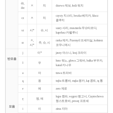
dż,
ㅈ
치
drzewo 제보, łodż 워치
drz
czysty 치스티, beczka 베치카, klucz
cz
ㅊ
치
클루치
szary 샤리, musztarda 무슈타르다,
sz
시*
슈, 시
kapelusz 카펠루시
ㅈ,
rzeka 제카, Przemyśl 프셰미실, kołnierz
rz
주, 슈, 시
시*
코우니에시
j
이*
jasny 야스니, kraj 크라이
반모음
łono 워노, głowa 그워바, bułka 부우카,
ł
우
kanał 카나우
a
아
trawa 트라바
ą̨
옹
trąba 트롱바, mąka 몽카, kąt 콩트, tą 통
e
에
zero 제로
kępa 켕파, węgorz 벵고시, Częstochowa
ę
엥, 에
쳉스토호바, proszę 프로셰
모음
i
이
zima 지마