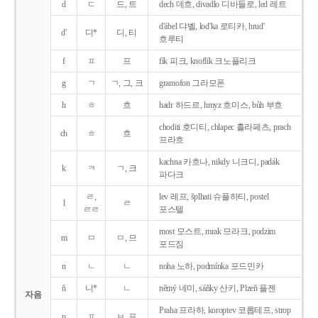
d
ㄷ
드, 트
dech 데흐, divadlo 디바들로, led 레트
d'ábel 댜벨, lod'ka 로티카, hrud'
d'
디*
디, 티
흐루티
f
ㅍ
프
fík 피크, knoflík 크노플리크
g
ㄱ
ㄱ, 그, 크
gramofon 그라모폰
h
ㅎ
흐
hadr 하드르, hmyz 흐미스, bůh 부흐
choditi 호디티, chlapec 흘라페츠, prach
ch
ㅎ
흐
프라흐
kachna 카흐나, nikdy 니크디, padák
k
ㅋ
ㄱ, 크
파다크
ㄹ,
lev 레프, šplhati 슈플하티, postel
l
ㄹ
ㄹㄹ
포스텔
most 모스트, mrak 므라크, podzim
m
ㅁ
ㅁ, 므
포드짐
n
ㄴ
ㄴ
noha 노하, podmínka 포드민카
ň
니*
ㄴ
němý 네미, sáňky 산키, Plzeň 플젠
자음
Praha 프라하, koroptev 코롭테프, strop
p
ㅍ
ㅂ, 프