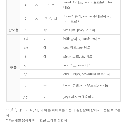
zámek 자메크, pozdní 포즈드니, bez
z
ㅈ
즈, 스
베스
Žižka 지슈카, Žvěřina 주베르지나,
ž
ㅈ
주, 슈, 시
Brož 브로시
반모음
j
이*
jaro 야로, pokoj 포코이
a, á
아
balík 발리크, komár 코마르
e, é
에
dech 데흐, léto 레토
ě
예
sěst 셰스트, věk 베크
i, í
이
kino 키노, míra 미라
모음
o,ó
오
obec 오베츠, nervózni 네르보즈니
u, ú,
우
buben 부벤, úrok 우로크, dům 둠
ů
y, ý
이
jazyk
야지크, líný 리니
* d', ň, š, t', j의 '디, 니, 시, 티, 이'는 뒤따르는 모음과 결합할 때 합쳐서 1 음절로 적는
다.
** x는 개별 용례에 따라 한글 표기를 정한다.