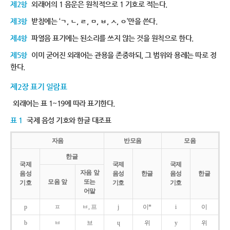
제2항
외래어의 1 음운은 원칙적으로 1 기호로 적는다.
제3항
받침에는 ‘ㄱ, ㄴ, ㄹ, ㅁ, ㅂ, ㅅ, ㅇ’만을 쓴다.
제4항
파열음 표기에는 된소리를 쓰지 않는 것을 원칙으로 한다.
제5항
이미 굳어진 외래어는 관용을 존중하되, 그 범위와 용례는 따로 정
한다.
제2장 표기 일람표
외래어는 표 1~19에 따라 표기한다.
표 1
국제 음성 기호와 한글 대조표
자음
반모음
모음
한글
국제
국제
국제
자음 앞
음성
음성
한글
음성
한글
모음 앞
또는
기호
기호
기호
어말
p
ㅍ
ㅂ, 프
j
이*
i
이
b
ㅂ
브
ɥ
위
y
위