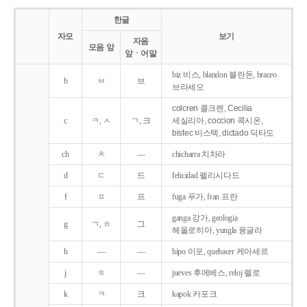
한글
자모
보기
자음
모음 앞
앞ㆍ어말
biz 비스, blandon 블란돈, braceo
b
ㅂ
브
브라세오
colcren 콜크렌, Cecilia
c
ㅋ, ㅅ
ㄱ, 크
세실리아, coccion 콕시온,
bistec 비스텍, dictado 딕타도
ch
ㅊ
―
chicharra 치차라
d
ㄷ
드
felicidad 펠리시다드
f
ㅍ
프
fuga 푸가, fran 프란
ganga 강가, geologia
g
ㄱ, ㅎ
그
헤올로히아, yungla 융글라
h
―
―
hipo 이포, quehacer 케아세르
j
ㅎ
―
jueves 후에베스, reloj 렐로
k
ㅋ
크
kapok 카포크