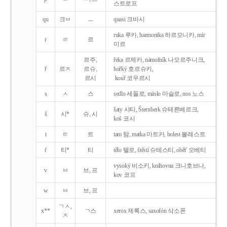
스트로프
qu
크ㅂ
ㅡ
quasi 크바시
ruka 루카, harmonika 하르모니카, mír
r
ㄹ
르
미르
르주,
řeka 르제카, námořník 나모르주니크,
ř
르ㅈ
르슈,
hořký 호르슈키,
르시
kouř 코우르시
s
ㅅ
스
sedlo 세들로, máslo 마슬로, nos 노스
šaty 샤티, Šternberk 슈테른베르크,
š
시*
슈, 시
koš 코시
t
ㅌ
트
tam 탐, matka 마트카, bolest 볼레스트
t'
티*
티
tělo 텔로, štěstí 슈테스티, obět' 오베티
vysoký 비소키, knihovna 크니호브나,
v
ㅂ
브, 프
kov 코프
w
ㅂ
브, 프
ㄱㅅ,
x**
ㄱ스
xerox 제록스, saxofón 삭소폰
ㅈ