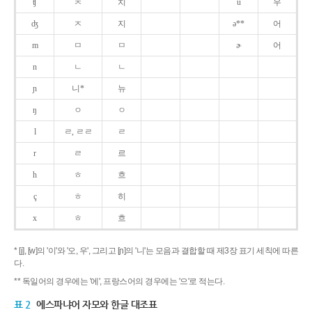
ʧ
ㅊ
치
u
우
ʤ
ㅈ
지
ə**
어
m
ㅁ
ㅁ
ɚ
어
n
ㄴ
ㄴ
ɲ
니*
뉴
ŋ
ㅇ
ㅇ
l
ㄹ, ㄹㄹ
ㄹ
r
ㄹ
르
h
ㅎ
흐
ç
ㅎ
히
x
ㅎ
흐
* [j], [w]의 '이'와 '오, 우', 그리고 [ɲ]의 '니'는 모음과 결합할 때 제3장 표기 세칙에 따른
다.
** 독일어의 경우에는 '에', 프랑스어의 경우에는 '으'로 적는다.
표 2
에스파냐어 자모와 한글 대조표