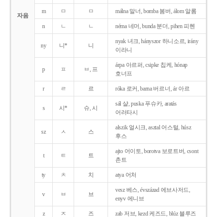
m
ㅁ
ㅁ
málna 말너, bomba 봄버, álom 알롬
자음
n
ㄴ
ㄴ
néma 네머, bunda 분더, pihen 피헨
nyak 녀크, hányszor 하니소르, irány
ny
니*
니
이라니
árpa 아르퍼, csipke 칩케, hónap
p
ㅍ
ㅂ, 프
호너프
r
ㄹ
르
róka 로커, barna 버르너, ár 아르
sál 샬, puska 푸슈카, aratás
s
시*
슈, 시
어러타시
alszik 얼시크, asztal 어스털, húsz
sz
ㅅ
스
후스
ajto 어이토, borotva 보로트버, csont
t
ㅌ
트
촌트
ty
ㅊ
치
atya 어처
vesz 베스, évszázad 에브사저드,
v
ㅂ
브
enyv 에니브
z
ㅈ
즈
zab 저브, kezd 케즈드, blúz 블루즈