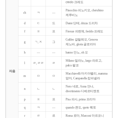
credo 크레도
Pinocchio 피노키오, cherubino
ch
ㅋ
―
케루비노
d
ㄷ
드
Dante 단테, drizza 드리차
f
ㅍ
프
Firenze 피렌체, freddo 프레도
Galileo 갈릴레오, Genova
g
ㄱ, ㅈ
그
제노바, gloria 글로리아
h
―
―
hanno 안노, oh 오
Milano 밀라노, largo 라르고,
l
ㄹ, ㄹㄹ
ㄹ
palco 팔코
자음
Macchiavelli 마키아벨리, mamma
m
ㅁ
ㅁ
맘마, Campanella 캄파넬라
Nero 네로, Anna 안나,
n
ㄴ
ㄴ
divertimento 디베르티멘토
p
ㅍ
프
Pisa 피사, prima 프리마
q
ㅋ
―
quando 콴도, queto 퀘토
r
ㄹ
르
Roma 로마, Marconi 마르코니