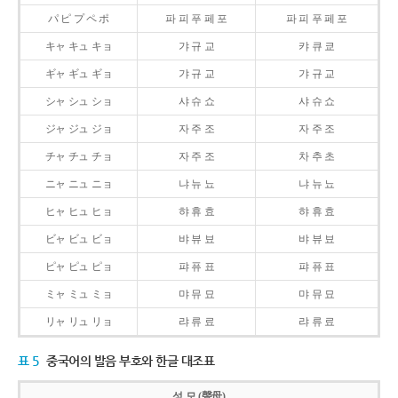
パ ピ プ ペ ポ
파 피 푸 페 포
파 피 푸 페 포
キャ キュ キョ
갸 규 교
캬 큐 쿄
ギャ ギュ ギョ
갸 규 교
갸 규 교
シャ シュ ショ
샤 슈 쇼
샤 슈 쇼
ジャ ジュ ジョ
자 주 조
자 주 조
チャ チュ チョ
자 주 조
차 추 초
ニャ ニュ ニョ
냐 뉴 뇨
냐 뉴 뇨
ヒャ ヒュ ヒョ
햐 휴 효
햐 휴 효
ビャ ビュ ビョ
뱌 뷰 뵤
뱌 뷰 뵤
ピャ ピュ ピョ
퍄 퓨 표
퍄 퓨 표
ミャ ミュ ミョ
먀 뮤 묘
먀 뮤 묘
リャ リュ リョ
랴 류 료
랴 류 료
표 5
중국어의 발음 부호와 한글 대조표
성 모 (聲母)