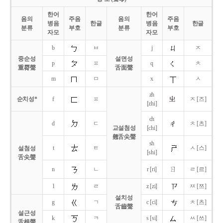
한어
한어
음의
주음
음의
주음
병음
한글
병음
한글
분류
부호
분류
부호
자모
자모
b
ㅂ
j
ㅈ
중순성
설면성
p
ㅍ
q
ㅊ
重脣聲
舌面聲
m
ㅁ
x
ㅅ
zh
순치성*
f
ㅍ
ㅈ [즈]
[zhi]
ch
d
ㄷ
ㅊ [츠]
교설첨성
[chi]
翹舌尖聲
sh
t
ㅌ
ㅅ [스]
설첨성
[shi]
舌尖聲
ㄖ
n
ㄴ
r [ri]
ㄹ [르]
l
ㄹ
z [zi]
ㅉ [쯔]
설치성
g
ㄱ
c [ci]
ㅊ [츠]
舌齒聲
설근성
k
ㅋ
s [si]
ㅆ [쓰]
舌根聲