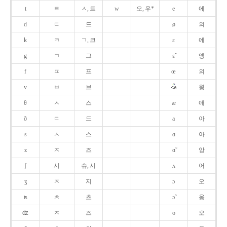
t
ㅌ
ㅅ, 트
w
오, 우*
e
에
d
ㄷ
드
ø
외
k
ㅋ
ㄱ, 크
ɛ
에
g
ㄱ
그
ɛ̃
앵
f
ㅍ
프
œ
외
v
ㅂ
브
욍
θ
ㅅ
스
æ
애
ð
ㄷ
드
a
아
s
ㅅ
스
ɑ
아
z
ㅈ
즈
ɑ̃
앙
ʃ
시
슈, 시
ʌ
어
ʒ
ㅈ
지
ɔ
오
ʦ
ㅊ
츠
ɔ̃
옹
ʣ
ㅈ
즈
o
오