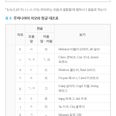
* lj, nj, š, j의 '리, 니, 시, 이'는 뒤따르는 모음과 결합할 때 합쳐서 1 음절로 적는다.
표 9
루마니아어 자모와 한글 대조표
한글
자모
보기
모음
자음
앞
앞ㆍ어말
b
ㅂ
브
bibliotecǎ 비블리오테커, alb 알브
Cîntec 큰테크, Cine 치네, facturǎ
c
ㅋ, ㅊ
ㄱ, 크
팍투러
d
ㄷ
드
Moldova 몰도바, Brad 브라드
f
ㅍ
프
Focşani 폭샤니, Cartof 카르토프
Galaţi 갈라치, Gigel 지젤, hering
g
ㄱ, ㅈ
그
헤린그
h
ㅎ
흐
haţeg 하체그, duh 두흐
j
ㅈ
지
Jiu 지우, Cluj 클루지
k
ㅋ
ㅡ
kilogram 킬로그람