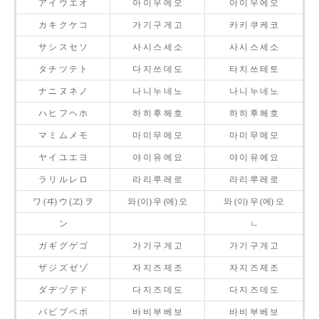
ア イ ウ エ オ
아 이 우 에 오
아 이 우 에 오
カ キ ク ケ コ
가 기 구 게 고
카 키 쿠 케 코
サ シ ス セ ソ
사 시 스 세 소
사 시 스 세 소
タ チ ツ テ ト
다 지 쓰 데 도
타 치 쓰 테 토
ナ ニ ヌ ネ ノ
나 니 누 네 노
나 니 누 네 노
ハ ヒ フ ヘ ホ
하 히 후 헤 호
하 히 후 헤 호
マ ミ ム メ モ
마 미 무 메 모
마 미 무 메 모
ヤ イ ユ エ ヨ
야 이 유 에 요
야 이 유 에 요
ラ リ ル レ ロ
라 리 루 레 로
라 리 루 레 로
ワ (ヰ) ウ (ヱ) ヲ
와 (이) 우 (에) 오
와 (이) 우 (에) 오
ン
ㄴ
ガ ギ グ ゲ ゴ
가 기 구 게 고
가 기 구 게 고
ザ ジ ズ ゼ ゾ
자 지 즈 제 조
자 지 즈 제 조
ダ ヂ ヅ デ ド
다 지 즈 데 도
다 지 즈 데 도
バ ビ ブ ベ ボ
바 비 부 베 보
바 비 부 베 보