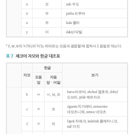
o
오
udo 우도
ó
우
próba 프루바
u
우
kula 쿨라
y
이
daktyl 닥틸
* ż, sz, rz의 '시'와 j의 '이'는 뒤따르는 모음과 결합할 때 합쳐서 1 음절로 적는다.
표 7
체코어 자모와 한글 대조표
한글
자모
보기
모음
자음
앞
앞ㆍ어말
barva 바르바, obchod 옵호트, dobrý
b
ㅂ
ㅂ, 브, 프
도브리, jeřab 예르자프
cigareta 치가레타, nemocnice
c
ㅊ
츠
네모츠니체, nemoc 네모츠
čapek 차페크, kulečnik 쿨레치니크,
č
ㅊ
치
míč 미치