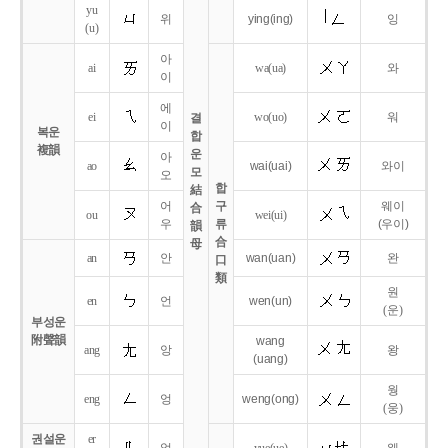
yu
위
ying
(ing)
잉
(u)
아
ai
wa
(ua)
와
이
에
ei
wo
(uo)
워
결
이
복운
합
複韻
운
아
ao
wai
(uai)
와이
모
오
합
結
어
구
웨이
合
ou
wei
(ui)
우
류
(우이)
韻
合
母
an
안
wan
(uan)
완
口
類
원
en
언
wen
(un)
(운)
부성운
附聲韻
wang
ang
앙
왕
(uang)
웡
eng
엉
weng
(ong)
(웅)
권설운
er