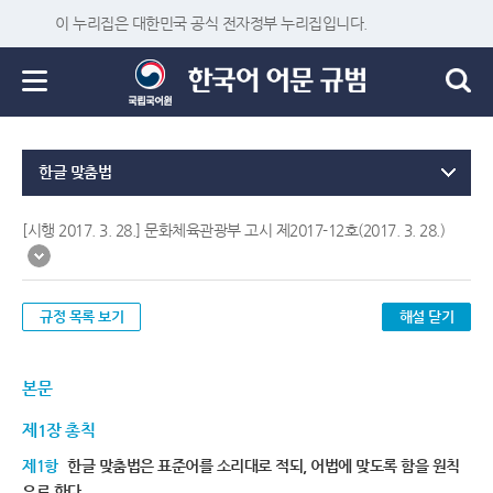
이 누리집은 대한민국 공식 전자정부 누리집입니다.
한글 맞춤법
[시행 2017. 3. 28.] 문화체육관광부 고시 제2017-12호(2017. 3. 28.)
규정 목록 보기
해설 닫기
본문
제1장 총칙
제1항
한글 맞춤법은 표준어를 소리대로 적되, 어법에 맞도록 함을 원칙
으로 한다.