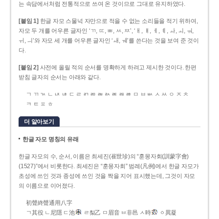
는 속담에서처럼 전통적으로 쓰여 온 것이므로 그대로 유지하였다.
[붙임 1]
한글 자모 스물넉 자만으로 적을 수 없는 소리들을 적기 위하여,
자모 두 개를 어우른 글자인 ‘ㄲ, ㄸ, ㅃ, ㅆ, ㅉ’, ‘ㅐ, ㅒ, ㅔ, ㅖ, ㅘ, ㅚ, ㅝ,
ㅟ, ㅢ’와 자모 세 개를 어우른 글자인 ‘ㅙ, ㅞ’를 쓴다는 것을 보여 준 것이
다.
[붙임 2]
사전에 올릴 적의 순서를 명확하게 하려고 제시한 것이다. 한편
받침 글자의 순서는 아래와 같다.
ㄱ ㄲ ㄳ ㄴ ㄵ ㄶ ㄷ ㄹ ㄺ ㄻ ㄼ ㄽ ㄾ ㄿ ㅀ ㅁ ㅂ ㅄ ㅅ ㅆ ㅇ ㅈ ㅊ
ㅋ ㅌ ㅍ ㅎ
더 알아보기
한글 자모 명칭의 유래
한글 자모의 수, 순서, 이름은 최세진(崔世珍)의 “훈몽자회(訓蒙字會)
(1527)”에서 비롯한다. 최세진은 “훈몽자회” 범례(凡例)에서 한글 자모가
초성에 쓰인 것과 종성에 쓰인 것을 짝을 지어 표시했는데, 그것이 자모
의 이름으로 이어졌다.
初聲終聲通用八字
ㄱ其役 ㄴ尼隱 ㄷ池
ㄹ梨乙 ㅁ眉音 ㅂ非邑 ㅅ時
ㆁ異凝