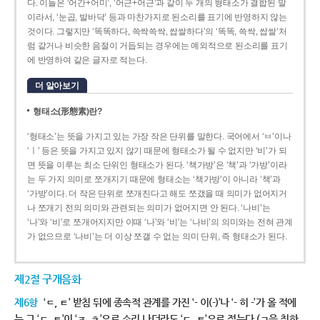
다. 이들은 ‘어간+어미’, ‘어근+어근’과 같이 두 개의 형태소가 결합된 말
이라서, ‘눈곱, 발바닥’ 등과 마찬가지로 된소리를 표기에 반영하지 않는
것이다. 그렇지만 ‘똑똑하다, 쓱싹쓱싹, 쌉쌀하다’의 ‘똑똑, 쓱싹, 쌉쌀’처
럼 같거나 비슷한 음절이 거듭되는 경우에는 예외적으로 된소리를 표기
에 반영하여 같은 글자로 적는다.
더 알아보기
형태소(形態素)란?
‘형태소’는 뜻을 가지고 있는 가장 작은 단위를 말한다. 국어에서 ‘ㅂ’이나
‘ㅣ’ 등은 뜻을 가지고 있지 않기 때문에 형태소가 될 수 없지만 ‘비’가 되
면 뜻을 이루는 최소 단위인 형태소가 된다. ‘책가방’은 ‘책’과 ‘가방’이라
는 두 가지 의미로 쪼개지기 때문에 형태소는 ‘책가방’이 아니라 ‘책’과
‘가방’이다. 더 작은 단위로 쪼개진다고 해도 쪼갰을 때 의미가 없어지거
나 쪼개기 전의 의미와 관련되는 의미가 없어지면 안 된다. ‘나비’는
‘나’와 ‘비’로 쪼개어지지만 이때 ‘나’와 ‘비’는 ‘나비’의 의미와는 전혀 관계
가 없으므로 ‘나비’는 더 이상 쪼갤 수 없는 의미 단위, 즉 형태소가 된다.
제2절 구개음화
제6항
‘ㄷ, ㅌ’ 받침 뒤에 종속적 관계를 가진 ‘- 이(-)’나 ‘- 히 -’가 올 적에
는 그 ‘ㄷ, ㅌ’이 ‘ㅈ, ㅊ’으로 소리 나더라도 ‘ㄷ, ㅌ’으로 적는다.(ㄱ을 취하