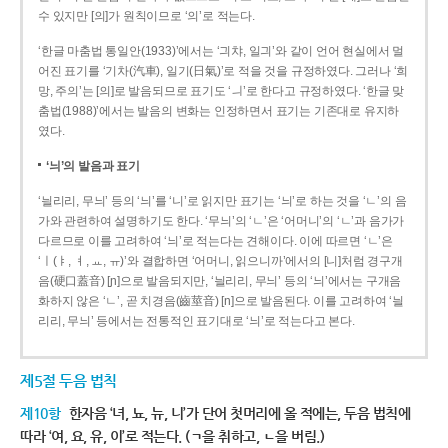
수 있지만 [의]가 원칙이므로 ‘의’로 적는다.
‘한글 마춤법 통일안(1933)’에서는 ‘긔챠, 일긔’와 같이 언어 현실에서 멀
어진 표기를 ‘기차(汽車), 일기(日氣)’로 적을 것을 규정하였다. 그러나 ‘희
망, 주의’는 [의]로 발음되므로 표기도 ‘ㅢ’로 한다고 규정하였다. ‘한글 맞
춤법(1988)’에서는 발음의 변화는 인정하면서 표기는 기존대로 유지하
였다.
‘늬’의 발음과 표기
‘늴리리, 무늬’ 등의 ‘늬’를 ‘니’로 읽지만 표기는 ‘늬’로 하는 것을 ‘ㄴ’의 음
가와 관련하여 설명하기도 한다. ‘무늬’의 ‘ㄴ’은 ‘어머니’의 ‘ㄴ’과 음가가
다르므로 이를 고려하여 ‘늬’로 적는다는 견해이다. 이에 따르면 ‘ㄴ’은
‘ㅣ(ㅑ, ㅕ, ㅛ, ㅠ)’와 결합하면 ‘어머니, 읽으니까’에서의 [니]처럼 경구개
음(硬口蓋音) [ɲ]으로 발음되지만, ‘늴리리, 무늬’ 등의 ‘늬’에서는 구개음
화하지 않은 ‘ㄴ’, 곧 치경음(齒莖音) [n]으로 발음된다. 이를 고려하여 ‘늴
리리, 무늬’ 등에서는 전통적인 표기대로 ‘늬’로 적는다고 본다.
제5절 두음 법칙
제10항
한자음 ‘녀, 뇨, 뉴, 니’가 단어 첫머리에 올 적에는, 두음 법칙에
따라 ‘여, 요, 유, 이’로 적는다. (ㄱ을 취하고, ㄴ을 버림.)