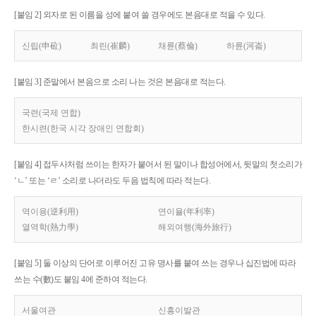
[붙임 2] 외자로 된 이름을 성에 붙여 쓸 경우에도 본음대로 적을 수 있다.
신립(申砬)
최린(崔麟)
채륜(蔡倫)
하륜(河崙)
[붙임 3] 준말에서 본음으로 소리 나는 것은 본음대로 적는다.
국련(국제 연합)
한시련(한국 시각 장애인 연합회)
[붙임 4] 접두사처럼 쓰이는 한자가 붙어서 된 말이나 합성어에서, 뒷말의 첫소리가
‘ㄴ’ 또는 ‘ㄹ’ 소리로 나더라도 두음 법칙에 따라 적는다.
역이용(逆利用)
연이율(年利率)
열역학(熱力學)
해외여행(海外旅行)
[붙임 5] 둘 이상의 단어로 이루어진 고유 명사를 붙여 쓰는 경우나 십진법에 따라
쓰는 수(數)도 붙임 4에 준하여 적는다.
서울여관
신흥이발관