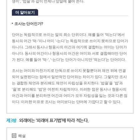
생이’, ‘밥을’과 같이 언제나 앞말에 붙여 쓴다.
더 알아보기
조사는 단어인가?
단어는 독립적으로 쓰이는 말의 최소 단위이다. 예를 들어 ‘먹는다’에서
동사의 어간 ‘먹-­’이나 어미 ‘­-는다’는 독립적으로 쓰이지 못하므로 단어가
아니다. 그래서 동사나 형용사의 어간과 여기에 결합하는 어미는 단어가
아니다. 동사의 어간이나 형용사의 어간은 어미와 서로 결합해야만 단어
가 된다. 예를 들어 ‘먹-’, ‘-는다’는 단어가 아니지만 ‘먹는다’는 단어이다.
조사는 어미와 마찬가지로 단독으로 쓰이지 못할뿐더러 체언 뒤에 연결
되어 실현된다는 점에서 일반적인 단어와는 차이가 있다. 그렇지만 조사
는 결합한 체언과 분리해도 체언이 자립성을 유지한다. ‘밥을’을 ‘밥’과
‘을’로 분리해도 ‘밥’은 여전히 자립적이다. 이러한 점은 동사나 형용사의
어간과 어미를 분리하면 어간과 어미가 모두 자립성을 잃는 것과 다른 점
이다. 이러한 이유로 조사는 어미보다는 단어에 가깝다고 할 수 있다.
제3항
외래어는 ‘외래어 표기법’에 따라 적는다.
해설