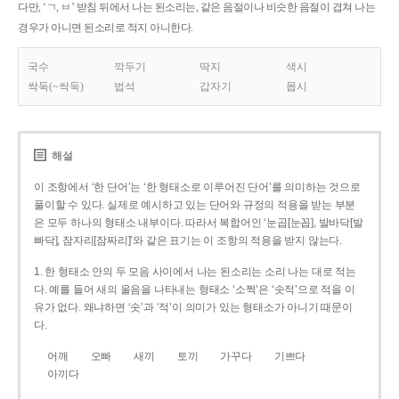
다만, ‘ㄱ, ㅂ’ 받침 뒤에서 나는 된소리는, 같은 음절이나 비슷한 음절이 겹쳐 나는
경우가 아니면 된소리로 적지 아니한다.
국수
깍두기
딱지
색시
싹둑(~싹둑)
법석
갑자기
몹시
해설
이 조항에서 ‘한 단어’는 ‘한 형태소로 이루어진 단어’를 의미하는 것으로
풀이할 수 있다. 실제로 예시하고 있는 단어와 규정의 적용을 받는 부분
은 모두 하나의 형태소 내부이다. 따라서 복합어인 ‘눈곱[눈꼽], 발바닥[발
빠닥], 잠자리[잠짜리]’와 같은 표기는 이 조항의 적용을 받지 않는다.
1. 한 형태소 안의 두 모음 사이에서 나는 된소리는 소리 나는 대로 적는
다. 예를 들어 새의 울음을 나타내는 형태소 ‘소쩍’은 ‘솟적’으로 적을 이
유가 없다. 왜냐하면 ‘솟’과 ‘적’이 의미가 있는 형태소가 아니기 때문이
다.
어깨
오빠
새끼
토끼
가꾸다
기쁘다
아끼다