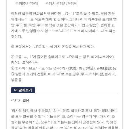
주의[주의/주이]
우리의[우리의/우리에]
이러한 발음의 변화를 반영한다면 ‘ㅢ’는 ‘ㅣ’로 적을 수 있고, 특히 자음
뒤에서는 ‘ㅣ’로 적도록 해야 할 것이다. 그러나 이미 익숙해진 표기인 ‘희
망, 주의’를 ‘히망, 주이’로 적는 것은 공감하기 어렵고 발음의 변화를 표
기에 모두 반영할 수도 없으므로 ‘ㅢ’가 ‘ㅣ’로 소리 나더라도 ‘ㅢ’로 적는
것이다.
이 조항에서는 ‘ㅢ’로 적는 세 가지 유형을 제시하고 있다.
① 모음 ‘ㅡ, ㅣ’가 줄어든 형태이므로 ‘ㅢ’로 적는 경우: 씌어(←쓰이어),
틔어(←트이어) 등
② 한자어이므로 ‘ㅢ’로 적는 경우: 의의(意義), 희망(希望), 유희(遊戱) 등
③ 발음과 표기의 전통에 따라 ‘ㅢ’로 적는 경우: 무늬, 하늬바람, 늴리리,
닁큼 등
더 알아보기
‘의’의 발음
‘의사의 책임’에서 첫음절의 ‘의’는 [의]로 발음하고 조사 ‘의’는 [의]나 [에]
로 모두 발음할 수 있다. 이들은 [이]로 소리 나는 경우가 아니라서 이 조
항과는 무관하지만, 모두 ‘의’로 적는다는 점에서 공통점이 있다. 즉 첫음
절의 ‘의’는 발음의 변화가 없으므로 ‘의’로 적고, 조사 ‘의’는 [에]로 발음할