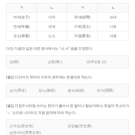
ㄱ
ㄴ
ㄱ
ㄴ
여자(女子)
녀자
유대(紐帶)
뉴대
연세(年歲)
년세
이토(泥土)
니토
요소(尿素)
뇨소
익명(匿名)
닉명
다만, 다음과 같은 의존 명사에서는 ‘냐, 녀’ 음을 인정한다.
냥(兩)
냥쭝(兩-)
년(年)(몇 년)
[붙임 1] 단어의 첫머리 이외의 경우에는 본음대로 적는다.
남녀(男女)
당뇨(糖尿)
결뉴(結紐)
은닉(隱匿)
[붙임 2] 접두사처럼 쓰이는 한자가 붙어서 된 말이나 합성어에서, 뒷말의 첫소리가
‘ㄴ’ 소리로 나더라도 두음 법칙에 따라 적는다.
신여성(新女性)
공염불(空念佛)
남존여비(男尊女卑)