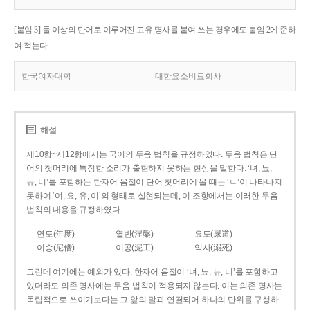
[붙임 3] 둘 이상의 단어로 이루어진 고유 명사를 붙여 쓰는 경우에도 붙임 2에 준하
여 적는다.
한국여자대학
대한요소비료회사
해설
제10항~제12항에서는 국어의 두음 법칙을 규정하였다. 두음 법칙은 단
어의 첫머리에 특정한 소리가 출현하지 못하는 현상을 말한다. ‘녀, 뇨,
뉴, 니’를 포함하는 한자어 음절이 단어 첫머리에 올 때는 ‘ㄴ’이 나타나지
못하여 ‘여, 요, 유, 이’의 형태로 실현되는데, 이 조항에서는 이러한 두음
법칙의 내용을 규정하였다.
연도(年度)
열반(涅槃)
요도(尿道)
이승(尼僧)
이공(泥工)
익사(溺死)
그런데 여기에는 예외가 있다. 한자어 음절이 ‘녀, 뇨, 뉴, 니’를 포함하고
있더라도 의존 명사에는 두음 법칙이 적용되지 않는다. 이는 의존 명사는
독립적으로 쓰이기보다는 그 앞의 말과 연결되어 하나의 단위를 구성하