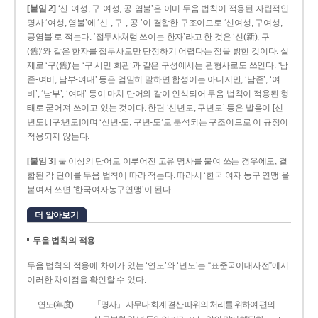
[붙임 2]
‘신-여성, 구-여성, 공-염불’은 이미 두음 법칙이 적용된 자립적인
명사 ‘여성, 염불’에 ‘신-, 구-, 공-’이 결합한 구조이므로 ‘신여성, 구여성,
공염불’로 적는다. ‘접두사처럼 쓰이는 한자’라고 한 것은 ‘신(新), 구
(舊)’와 같은 한자를 접두사로만 단정하기 어렵다는 점을 밝힌 것이다. 실
제로 ‘구(舊)’는 ‘구 시민 회관’과 같은 구성에서는 관형사로도 쓰인다. ‘남
존­-여비, 남부-­여대’ 등은 엄밀히 말하면 합성어는 아니지만, ‘남존’, ‘여
비’, ‘남부’, ‘여대’ 등이 마치 단어와 같이 인식되어 두음 법칙이 적용된 형
태로 굳어져 쓰이고 있는 것이다. 한편 ‘신년도, 구년도’ 등은 발음이 [신
년도], [구ː년도]이며 ‘신년­-도, 구년-­도’로 분석되는 구조이므로 이 규정이
적용되지 않는다.
[붙임 3]
둘 이상의 단어로 이루어진 고유 명사를 붙여 쓰는 경우에도, 결
합된 각 단어를 두음 법칙에 따라 적는다. 따라서 ‘한국 여자 농구 연맹’을
붙여서 쓰면 ‘한국여자농구연맹’이 된다.
더 알아보기
두음 법칙의 적용
두음 법칙의 적용에 차이가 있는 ‘연도’와 ‘년도’는 “표준국어대사전”에서
이러한 차이점을 확인할 수 있다.
연도(年度)
「명사」 사무나 회계 결산 따위의 처리를 위하여 편의