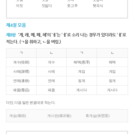
자칫
짓밟다
풋고추
햇곡식
제4절 모음
제8항
‘계, 례, 몌, 폐, 혜’의 ‘ㅖ’는 ‘ㅔ’로 소리 나는 경우가 있더라도 ‘ㅖ’로
적는다. (ㄱ을 취하고, ㄴ을 버림.)
ㄱ
ㄴ
ㄱ
ㄴ
계수(桂樹)
게수
혜택(惠澤)
헤택
사례(謝禮)
사레
계집
게집
연몌(連袂)
연메
핑계
핑게
폐품(廢品)
페품
계시다
게시다
다만, 다음 말은 본음대로 적는다.
게송(偈頌)
게시판(揭示板)
휴게실(休憩室)