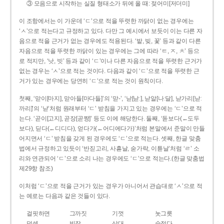
③ 모음으로 시작하는 실질 형태소가 뒤에 올 때: 젖어미[저더미]
이 조항에서는 이 가운데 ‘ㄷ’으로 적을 뚜렷한 까닭이 없는 경우에는
‘ㅅ’으로 적는다고 규정하고 있다. 다만 그 예시에서 보듯이 이는 다른 자
음으로 적을 근거가 없는 경우에도 적용된다. ‘밭, 빚, 꽃’ 등과 같이 다른
자음으로 적을 뚜렷한 까닭이 있는 경우에는 그에 따라 ‘ㅌ, ㅈ, ㅊ’ 등으
로 적지만, ‘낫, 빗’ 등과 같이 ‘ㄷ’이나 다른 자음으로 적을 뚜렷한 근거가
없는 경우는 ‘ㅅ’으로 적는 것이다. 다음과 같이 ‘ㄷ’으로 적을 뚜렷한 근
거가 있는 경우에는 당연히 ‘ㄷ’으로 적는 것이 원칙이다.
첫째, ‘맏이[마지], 맏아들[마다들]’의 ‘맏-’, ‘낟[낟ː], 낟알[나ː달], 낟가리[낟ː
까리]’의 ‘낟’처럼 원래부터 ‘ㄷ’ 받침을 가지고 있는 경우에는 ‘ㄷ’으로 적
는다. ‘곧이[고지], 곧장[곧짱]’ 등도 이에 해당한다. 둘째, ‘돋보다(←도두
보다), 딛다(←디디다), 얻다가(←어디에다가)’처럼 본말에서 준말이 만들
어지면서 ‘ㄷ’ 받침을 갖게 된 경우에도 ‘ㄷ’으로 적는다. 셋째, 한글 맞춤
법에서 규정하고 있듯이 ‘반짇고리, 사흗날, 숟가락, 이튿날’처럼 ‘ㄹ’ 소
리와 연관되어 ‘ㄷ’으로 소리 나는 경우에도 ‘ㄷ’으로 적는다.(한글 맞춤법
제29항 참조)
이처럼 ‘ㄷ’으로 적을 근거가 있는 경우가 아니어서 관습대로 ‘ㅅ’으로 적
는 예로는 다음과 같은 것들이 있다.
걸핏하면
그까짓
기껏
놋그릇
덧셈
빗장
삿대
숫접다