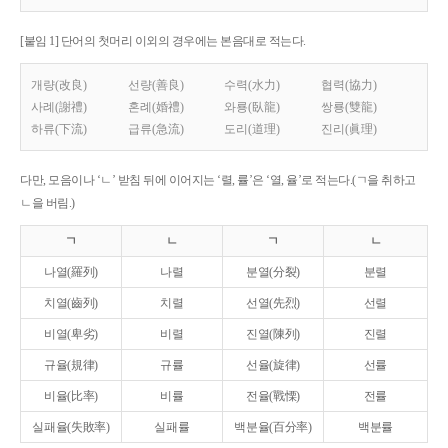
[붙임 1] 단어의 첫머리 이외의 경우에는 본음대로 적는다.
개량(改良)
선량(善良)
수력(水力)
협력(協力)
사례(謝禮)
혼례(婚禮)
와룡(臥龍)
쌍룡(雙龍)
하류(下流)
급류(急流)
도리(道理)
진리(眞理)
다만, 모음이나 ‘ㄴ’ 받침 뒤에 이어지는 ‘렬, 률’은 ‘열, 율’로 적는다.(ㄱ을 취하고
ㄴ을 버림.)
ㄱ
ㄴ
ㄱ
ㄴ
나열(羅列)
나렬
분열(分裂)
분렬
치열(齒列)
치렬
선열(先烈)
선렬
비열(卑劣)
비렬
진열(陳列)
진렬
규율(規律)
규률
선율(旋律)
선률
비율(比率)
비률
전율(戰慄)
전률
실패율(失敗率)
실패률
백분율(百分率)
백분률