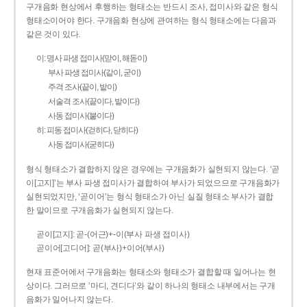
구개음화 현상에서 후행하는 형태소는 반드시 조사, 접미사와 같은 형식
형태소이어야 한다. 구개음화 현상에 관여하는 형식 형태소에는 다음과
같은 것이 있다.
이: 명사 파생 접미사(맏이, 해돋이)
부사 파생 접미사(같이, 굳이)
주격 조사(끝이, 밭이)
서술격 조사(끝이다, 밭이다)
사동 접미사(붙이다)
히: 피동 접미사(걷히다, 닫히다)
사동 접미사(굳히다)
형식 형태소가 결합하지 않은 경우에는 구개음화가 실현되지 않는다. ‘곧
이[고지]’는 부사 파생 접미사가 결합하여 부사가 되었으므로 구개음화가
실현되었지만, ‘곧이어’는 형식 형태소가 아닌 실질 형태소 부사가 결합
한 말이므로 구개음화가 실현되지 않는다.
곧이[고지]: 곧-­(어근)+­-이(부사 파생 접미사)
곧이어[고디어]: 곧(부사)+이어(부사)
현재 표준어에서 구개음화는 형태소와 형태소가 결합할 때 일어나는 현
상이다. 그러므로 ‘마디, 견디다’와 같이 하나의 형태소 내부에서는 구개
음화가 일어나지 않는다.