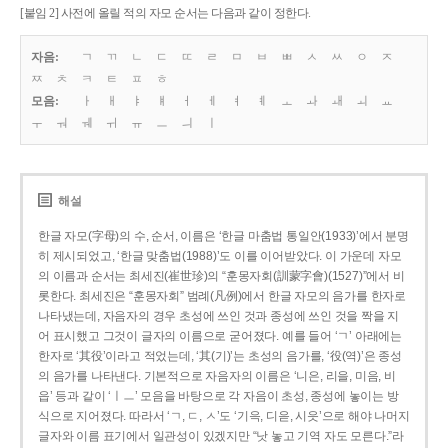
[붙임 2] 사전에 올릴 적의 자모 순서는 다음과 같이 정한다.
자음:
ㄱ
ㄲ
ㄴ
ㄷ
ㄸ
ㄹ
ㅁ
ㅂ
ㅃ
ㅅ
ㅆ
ㅇ
ㅈ
ㅉ
ㅊ
ㅋ
ㅌ
ㅍ
ㅎ
모음:
ㅏ
ㅐ
ㅑ
ㅒ
ㅓ
ㅔ
ㅕ
ㅖ
ㅗ
ㅘ
ㅙ
ㅚ
ㅛ
ㅜ
ㅝ
ㅞ
ㅟ
ㅠ
ㅡ
ㅢ
ㅣ
해설
한글 자모(字母)의 수, 순서, 이름은 ‘한글 마춤법 통일안(1933)’에서 분명
히 제시되었고, ‘한글 맞춤법(1988)’도 이를 이어받았다. 이 가운데 자모
의 이름과 순서는 최세진(崔世珍)의 “훈몽자회(訓蒙字會)(1527)”에서 비
롯한다. 최세진은 “훈몽자회” 범례(凡例)에서 한글 자모의 음가를 한자로
나타냈는데, 자음자의 경우 초성에 쓰인 것과 종성에 쓰인 것을 짝을 지
어 표시했고 그것이 글자의 이름으로 굳어졌다. 예를 들어 ‘ㄱ’ 아래에는
한자로 ‘其役’이라고 적었는데, ‘其(기)’는 초성의 음가를, ‘役(역)’은 종성
의 음가를 나타낸다. 기본적으로 자음자의 이름은 ‘니은, 리을, 미음, 비
읍’ 등과 같이 ‘ㅣㅡ’ 모음을 바탕으로 각 자음이 초성, 종성에 놓이는 방
식으로 지어졌다. 따라서 ‘ㄱ, ㄷ, ㅅ’도 ‘기윽, 디읃, 시읏’으로 해야 나머지
글자와 이름 표기에서 일관성이 있겠지만 “낫 놓고 기역 자도 모른다.”라