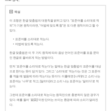
해설
이 조항은 한글 맞춤법의 대원칙을 밝히고 있다. “표준어를 소리대로 적
되”가 기본 원칙이라면, “어법에 맞도록 함”은 또 다른 원칙이라고 할 수
있다.
표준어를 소리대로 적는다.
어법에 맞도록 적는다.
한글 맞춤법은 이 두 가지 원칙에 따라 음성 언어인 표준어를 표음 문자
인 한글로 올바르게 적는 방법이다.
먼저 ‘표준어를 소리대로 적는다’는 말에는 한글 맞춤법이 표준어를 대상
으로 한다는 뜻이 담겨 있다. 그리고 ‘소리대로’ 적는다는 것은 그 표준어
를 적을 때 발음에 따라 적는다는 뜻이다. 이를테면 [나무]라고 소리 나는
표준어는 ‘나무’로 적고, [달리다]라고 소리 나는 표준어는 ‘달리다’로 적
는다.
그런데 표준어를 소리대로 적는다는 원칙만으로 충분하지 않은 경우가
있다. 예를 들어 ‘꽃[花]’이란 단어는 쓰이는 환경에 따라 소리가 달라진
다.