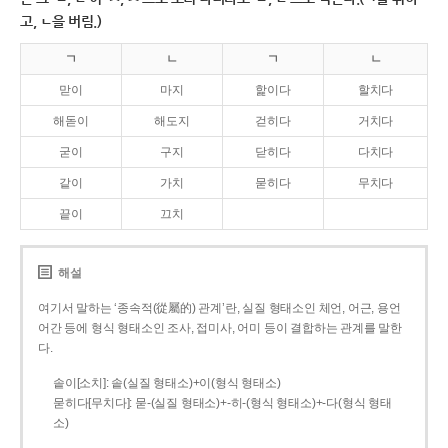
고, ㄴ을 버림.)
ㄱ
ㄴ
ㄱ
ㄴ
맏이
마지
핥이다
할치다
해돋이
해도지
걷히다
거치다
굳이
구지
닫히다
다치다
같이
가치
묻히다
무치다
끝이
끄치
해설
여기서 말하는 ‘종속적(從屬的) 관계’란, 실질 형태소인 체언, 어근, 용언
어간 등에 형식 형태소인 조사, 접미사, 어미 등이 결합하는 관계를 말한
다.
솥이[소치]: 솥(실질 형태소)+이(형식 형태소)
묻히다[무치다]: 묻­-(실질 형태소)+­-히­-(형식 형태소)+-다(형식 형태
소)