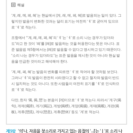
해설
‘계, 례, 몌, 폐, 혜’는 현실에서 [게, 레, 메, 페, 헤]로 발음되는 일이 있다. 그
렇지만 발음이 변화한 것과는 달리 표기는 여전히 ‘ㅖ’로 굳어져 있으므
로 ‘ㅖ’로 적는다.
조항에서 “‘계, 례, 몌, 폐, 혜’의 ‘ㅖ’는 ‘ㅔ’로 소리 나는 경우가 있더라
도”라고 한 것이 ‘례’를 [레]로 발음하는 것을 허용한다는 뜻은 아니다. 표
준 발음법 제5항에서는 [레]로 발음할 수 없다고 명시하고 있기 때문이다.
“소리 나는 경우가 있더라도”는 표준 발음을 제시한 것이 아니라 현실 발
음을 언급한 것이라고 해석해야 한다.
‘계, 몌, 폐, 혜’는 발음의 변화를 따르면 ‘ㅔ’로 적어야 할 것처럼 보인다.
그러나 ‘ㅖ’의 발음이 완전히 사라졌다고 할 수 없고 철자와 발음이 반드
시 일치하는 것도 아니다. 또한 사람들이 여전히 표기를 ‘ㅖ’로 인식하므
로 ‘ㅖ’로 적는다.
다만, 한자 ‘偈, 揭, 憩’는 본음이 [게]이므로 ‘ㅔ’로 적는다. 따라서 ‘게구(偈
句), 게제(偈諦), 게기(揭記), 게방(揭榜), 게양(揭揚), 게재(揭載), 게판(揭
板), 게류(憩流), 게식(憩息), 게휴(憩休)’ 등도 ‘게’로 적는다.
제9항
‘의’나, 자음을 첫소리로 가지고 있는 음절의 ‘ㅢ’는 ‘ㅣ’로 소리 나