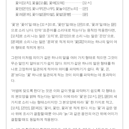
……………
꽃이[꼬치], 꽃을[꼬츨], 꽃에[꼬체]
[꼬ㅊ]
…
꽃만[꼰만], 꽃나무[꼰나무], 꽃놀이[꼰노리]
[꼰]
………
꽃과[꼳꽈], 꽃다발[꼳따발], 꽃밭[꼳빧]
[꼳]
‘꽃’은 ‘꽃이’일 때는 [꼬ㅊ]으로, ‘꽃만’일 때는 [꼰]으로, ‘꽃과’일 때는 [꼳]
으로 소리 난다. 만약 ‘표준어를 소리대로 적는다’는 원칙만 적용한다면,
[꼬치]로 소리 나는 말은 ‘꼬치’로, [꼰만]으로 소리 나는 말은 ‘꼰만’으로,
[꼳꽈]로 소리 나는 말은 ‘꼳꽈’로 적게 되어 ‘꽃[花]’이라는 하나의 말이 여
러 형태로 적히게 된다.
그런데 이처럼 의미가 같은 하나의 말을 여러 가지 형태로 적으면 그것이
무슨 말인지 알아보기가 쉽지 않다. 의미가 같은 하나의 말은 형태를 하
나로 고정하여 일관되게 적어야 의미를 파악하기가 쉽다. 즉 ‘꽃, 꼰,
꼳’보다는 ‘꽃’ 하나로 일관되게 적는 것이 의미를 파악하는 데 효과적이
다.
‘어법에 맞도록 한다’는 것은 이와 같이 뜻을 파악하기 쉽도록 각 형태소
의 본모양을 밝혀 적는다는 말이다. 이에 따라 ‘꽃’은 [꼬ㅊ], [꼰], [꼳]의 세
가지로 소리 나는 형태소이지만 그 본모양에 따라 ‘꽃’ 한 가지로 적고,
[꼬치], [꼰만], [꼳꽈]도 ‘꽃이, 꽃만, 꽃과’로 적게 된다. 이는 ‘꽃’과 같은 명
사 뒤에 조사가 결합할 때뿐 아니라 ‘늙-’과 같은 용언의 어간 뒤에 어미가
결합할 때도 동일하게 적용된다.