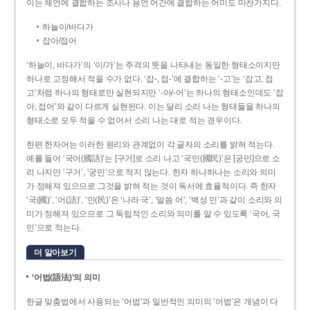
이는 체언에 결합하는 조사나 용언 어간에 결합하는 어미도 마찬가지다.
하늘이/바다가
잡아/접어
‘하늘이, 바다가’의 ‘이/가’는 주격의 뜻을 나타내는 동일한 형태소이지만
하나로 고정해서 적을 수가 없다. ‘잡-, 접-’에 결합하는 ‘-고’는 ‘잡고, 접
고’처럼 하나의 형태로만 실현되지만 ‘-아/-어’는 하나의 형태소인데도 ‘잡
아, 접어’와 같이 다르게 실현된다. 이는 달리 소리 나는 형태들을 하나의
형태소로 모두 적을 수 없어서 소리 나는 대로 적는 경우이다.
한편 한자어는 이러한 원리와 관계없이 각 글자의 소리를 밝혀 적는다.
예를 들어 ‘국어(國語)’는 [구거]로 소리 나고 ‘국민(國民)’은 [궁민]으로 소
리 나지만 ‘구거’, ‘궁민’으로 적지 않는다. 한자 하나하나는 소리와 의미
가 정해져 있으므로 그것을 밝혀 적는 것이 독서에 효율적이다. 즉 한자
‘국(國)’, ‘어(語)’, ‘민(民)’은 ‘나라 국’, ‘말씀 어’, ‘백성 민’과 같이 소리와 의
미가 정해져 있으므로 그 독립적인 소리와 의미를 알 수 있도록 ‘국어, 국
민’으로 적는다.
더 알아보기
‘어법(語法)’의 의미
한글 맞춤법에서 사용되는 ‘어법’과 일반적인 의미의 ‘어법’은 개념이 다