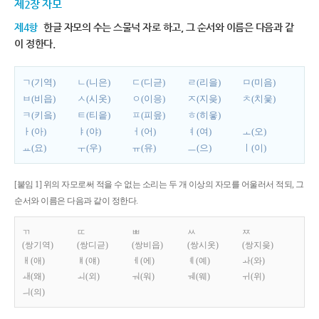
제2장 자모
제4항
한글 자모의 수는 스물넉 자로 하고, 그 순서와 이름은 다음과 같
이 정한다.
ㄱ(기역)
ㄴ(니은)
ㄷ(디귿)
ㄹ(리을)
ㅁ(미음)
ㅂ(비읍)
ㅅ(시옷)
ㅇ(이응)
ㅈ(지읒)
ㅊ(치읓)
ㅋ(키읔)
ㅌ(티읕)
ㅍ(피읖)
ㅎ(히읗)
ㅏ(아)
ㅑ(야)
ㅓ(어)
ㅕ(여)
ㅗ(오)
ㅛ(요)
ㅜ(우)
ㅠ(유)
ㅡ(으)
ㅣ(이)
[붙임 1] 위의 자모로써 적을 수 없는 소리는 두 개 이상의 자모를 어울러서 적되, 그
순서와 이름은 다음과 같이 정한다.
ㄲ
ㄸ
ㅃ
ㅆ
ㅉ
(쌍기역)
(쌍디귿)
(쌍비읍)
(쌍시옷)
(쌍지읒)
ㅐ(애)
ㅒ(얘)
ㅔ(에)
ㅖ(예)
ㅘ(와)
ㅙ(왜)
ㅚ(외)
ㅝ(워)
ㅞ(웨)
ㅟ(위)
ㅢ(의)