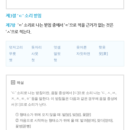
제3절 'ㄷ' 소리 받침
제7항
‘ㄷ’ 소리로 나는 받침 중에서 ‘ㄷ’으로 적을 근거가 없는 것은
‘ㅅ’으로 적는다.
덧저고리
돗자리
엇셈
웃어른
핫옷
무릇
사뭇
얼핏
자칫하면
뭇[衆]
옛
첫
헛
해설
‘ㄷ’ 소리로 나는 받침이란, 음절 종성에서 [ㄷ]으로 소리 나는 ‘ㄷ, ㅅ, ㅆ,
ㅈ, ㅊ, ㅌ, ㅎ’ 등을 말한다. 이 받침들은 다음과 같은 경우에 음절 종성에
서 [ㄷ]으로 소리가 난다.
① 형태소가 뒤에 오지 않을 때: 밭[받], 빚[빋], 꽃[꼳]
② 자음으로 시작하는 형태소가 뒤에 올 때: 밭과[받꽈], 젖다[젇따],
꽃병[꼳뼝]