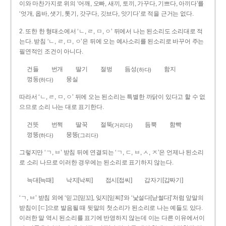
이와 마찬가지로 위의 ‘어깨, 오빠, 새끼, 토끼, 가꾸다, 기쁘다, 아끼다’를
‘엇개, 옵바, 샛기, 톳기, 갓구다, 깃브다, 앗기다’로 적을 근거는 없다.
2. 또한 한 형태소에서 ‘ㄴ, ㄹ, ㅁ, ㅇ’ 뒤에서 나는 된소리도 소리대로 적
는다. 받침 ‘ㄴ, ㄹ, ㅁ, ㅇ’은 뒤에 오는 예사소리를 된소리로 바꾸어 주는
필연적인 조건이 아니다.
건들
번개
딸기
절벙
듬성
함지
(하다)
껑둥
뭉실
(하다)
따라서 ‘ㄴ, ㄹ, ㅁ, ㅇ’ 뒤에 오는 된소리는 특별한 까닭이 있다고 할 수 없
으므로 소리 나는 대로 표기한다.
건뜻
번쩍
딸꾹
절뚝
듬뿍
함빡
(거리다)
껑뚱
뭉뚱
(하다)
(그리다)
그렇지만 ‘ㄱ, ㅂ’ 받침 뒤에 연결되는 ‘ㄱ, ㄷ, ㅂ, ㅅ, ㅈ’은 언제나 된소리
로 소리 나므로 이러한 경우에는 된소리로 표기하지 않는다.
늑대[늑때]
낙지[낙찌]
접시[접씨]
갑자기[갑짜기]
‘ㄱ, ㅂ’ 받침 외에 ‘믿고[믿꼬], 잊지[읻찌]’와 ‘낯설다[낟썰다]’처럼 앞말의
받침이 [ㄷ]으로 발음될 때 뒷말의 첫소리가 된소리로 나는 예들도 있다.
이러한 말 역시 된소리를 표기에 반영하지 않는데 이는 다른 이유에서이