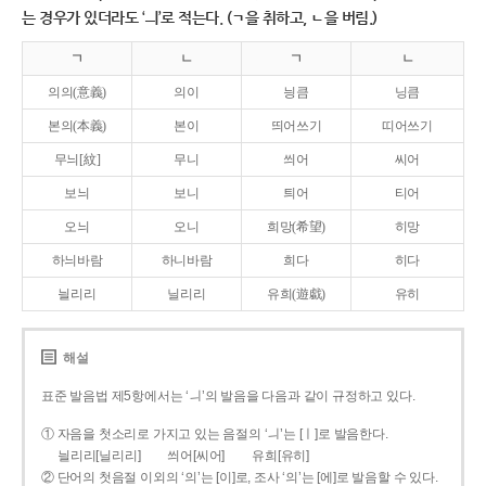
는 경우가 있더라도 ‘ㅢ’로 적는다. (ㄱ을 취하고, ㄴ을 버림.)
ㄱ
ㄴ
ㄱ
ㄴ
의의(意義)
의이
닁큼
닝큼
본의(本義)
본이
띄어쓰기
띠어쓰기
무늬[紋]
무니
씌어
씨어
보늬
보니
틔어
티어
오늬
오니
희망(希望)
히망
하늬바람
하니바람
희다
히다
늴리리
닐리리
유희(遊戱)
유히
해설
표준 발음법 제5항에서는 ‘ㅢ’의 발음을 다음과 같이 규정하고 있다.
① 자음을 첫소리로 가지고 있는 음절의 ‘ㅢ’는 [ㅣ]로 발음한다.
늴리리[닐리리]
씌어[씨어]
유희[유히]
② 단어의 첫음절 이외의 ‘의’는 [이]로, 조사 ‘의’는 [에]로 발음할 수 있다.