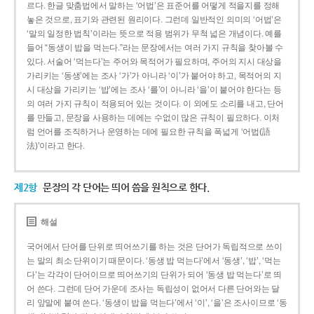
르다. 한글 맞춤법에서 말하는 ‘어법’은 표준어를 어떻게 적을지를 정해
놓은 것으로, 표기와 관련된 원리이다. 그런데 일반적인 의미의 ‘어법’은
‘말의 일정한 법칙’이라는 뜻으로 적용 범위가 무척 넓은 개념이다. 예를
들어 “동생이 밥을 먹는다.”라는 문장에서는 여러 가지 규칙을 찾아볼 수
있다. 서술어 ‘먹는다’는 주어와 목적어가 필요하며, 주어의 지시 대상을
가리키는 ‘동생’에는 조사 ‘가’가 아니라 ‘이’가 붙어야 하고, 목적어의 지
시 대상을 가리키는 ‘밥’에는 조사 ‘를’이 아니라 ‘을’이 붙어야 한다는 등
의 여러 가지 규칙이 적용되어 있는 것이다. 이 외에도 소리를 내고, 단어
를 만들고, 문장을 사용하는 데에는 수없이 많은 규칙이 필요하다. 이처
럼 언어를 조직하거나 운영하는 데에 필요한 규칙을 폭넓게 ‘어법(語
法)’이라고 한다.
제2항
문장의 각 단어는 띄어 씀을 원칙으로 한다.
해설
국어에서 단어를 단위로 띄어쓰기를 하는 것은 단어가 독립적으로 쓰이
는 말의 최소 단위이기 때문이다. ‘동생 밥 먹는다’에서 ‘동생’, ‘밥’, ‘먹는
다’는 각각이 단어이므로 띄어쓰기의 단위가 되어 ‘동생 밥 먹는다’로 띄
어 쓴다. 그런데 단어 가운데 조사는 독립성이 없어서 다른 단어와는 달
리 앞말에 붙여 쓴다. ‘동생이 밥을 먹는다’에서 ‘이’, ‘을’은 조사이므로 ‘동