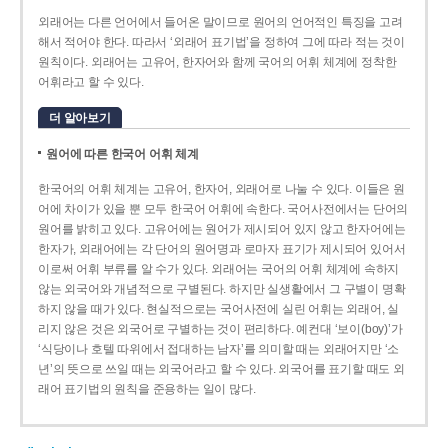
외래어는 다른 언어에서 들어온 말이므로 원어의 언어적인 특징을 고려
해서 적어야 한다. 따라서 ‘외래어 표기법’을 정하여 그에 따라 적는 것이
원칙이다. 외래어는 고유어, 한자어와 함께 국어의 어휘 체계에 정착한
어휘라고 할 수 있다.
더 알아보기
원어에 따른 한국어 어휘 체계
한국어의 어휘 체계는 고유어, 한자어, 외래어로 나눌 수 있다. 이들은 원
어에 차이가 있을 뿐 모두 한국어 어휘에 속한다. 국어사전에서는 단어의
원어를 밝히고 있다. 고유어에는 원어가 제시되어 있지 않고 한자어에는
한자가, 외래어에는 각 단어의 원어명과 로마자 표기가 제시되어 있어서
이로써 어휘 부류를 알 수가 있다. 외래어는 국어의 어휘 체계에 속하지
않는 외국어와 개념적으로 구별된다. 하지만 실생활에서 그 구별이 명확
하지 않을 때가 있다. 현실적으로는 국어사전에 실린 어휘는 외래어, 실
리지 않은 것은 외국어로 구별하는 것이 편리하다. 예컨대 ‘보이(boy)’가
‘식당이나 호텔 따위에서 접대하는 남자’를 의미할 때는 외래어지만 ‘소
년’의 뜻으로 쓰일 때는 외국어라고 할 수 있다. 외국어를 표기할 때도 외
래어 표기법의 원칙을 준용하는 일이 많다.