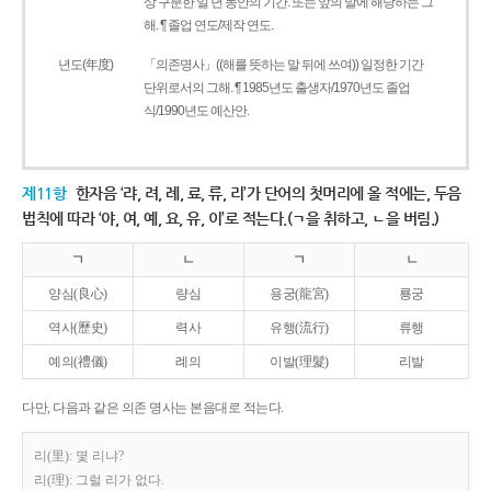
상 구분한 일 년 동안의 기간. 또는 앞의 말에 해당하는 그
해. ¶ 졸업 연도/제작 연도.
년도(年度)
「의존명사」((해를 뜻하는 말 뒤에 쓰여)) 일정한 기간
단위로서의 그해. ¶ 1985년도 출생자/1970년도 졸업
식/1990년도 예산안.
제11항
한자음 ‘랴, 려, 례, 료, 류, 리’가 단어의 첫머리에 올 적에는, 두음
법칙에 따라 ‘야, 여, 예, 요, 유, 이’로 적는다.(ㄱ을 취하고, ㄴ을 버림.)
ㄱ
ㄴ
ㄱ
ㄴ
양심(良心)
량심
용궁(龍宮)
룡궁
역사(歷史)
력사
유행(流行)
류행
예의(禮儀)
례의
이발(理髮)
리발
다만, 다음과 같은 의존 명사는 본음대로 적는다.
리(里): 몇 리냐?
리(理): 그럴 리가 없다.