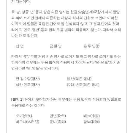
기 때문이다.
즉 ‘냥, 냥쭝, 년’ 등과 같은 의존 명사는 한글 맞춤법 제42항에 따라 앞말
과 띄어 쓰지만 언제나 의존하는 대상과 하나의 단위로 쓰인다. 이러한
이유로 이 말들은 독립된 단어로 잘 인식되지 않고, 그 결과 단어의 첫머
리에도 ‘연도, 열반’ 등과 달리 두음 법칙이 적용되지 않는다. 따라서 소리
나는 대로 적는다.
십 년
금 한 냥
은 두 냥쭝
따라서 ‘年’, ‘年度’처럼 의존 명사로 쓰이기도 하고 명사로 쓰이기도 하는
한자어의 경우에는 두음 법칙의 적용에서 차이가 난다. ‘년, 년도’가 의존
명사라면 ‘연, 연도’는 명사이다.
연 강수량(명사)
일 년(의존 명사)
생산 연도(명사)
2018 년도(의존 명사)
[붙임 1]
단어의 첫머리가 아닌 경우에는 두음 법칙이 적용되지 않으므로
본음대로 적는 것이다.
소녀(少女)
만년(晩年)
배뇨(排尿)
비구니(比丘尼)
운니(雲泥)
탐닉(耽溺)