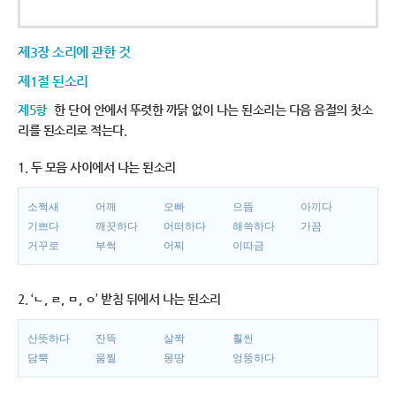
제3장 소리에 관한 것
제1절 된소리
제5항
한 단어 안에서 뚜렷한 까닭 없이 나는 된소리는 다음 음절의 첫소
리를 된소리로 적는다.
1. 두 모음 사이에서 나는 된소리
소쩍새
어깨
오빠
으뜸
아끼다
기쁘다
깨끗하다
어떠하다
해쓱하다
가끔
거꾸로
부썩
어찌
이따금
2. ‘ㄴ, ㄹ, ㅁ, ㅇ’ 받침 뒤에서 나는 된소리
산뜻하다
잔뜩
살짝
훨씬
담뿍
움찔
몽땅
엉뚱하다