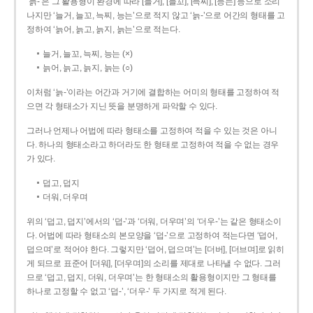
‘늙-’은 그 활용형이 환경에 따라 [늘거], [늘꼬], [늑찌], [능는] 등으로 소리
나지만 ‘늘거, 늘꼬, 늑찌, 능는’으로 적지 않고 ‘늙-’으로 어간의 형태를 고
정하여 ‘늙어, 늙고, 늙지, 늙는’으로 적는다.
늘거, 늘꼬, 늑찌, 능는 (×)
늙어, 늙고, 늙지, 늙는 (○)
이처럼 ‘늙-­’이라는 어간과 거기에 결합하는 어미의 형태를 고정하여 적
으면 각 형태소가 지닌 뜻을 분명하게 파악할 수 있다.
그러나 언제나 어법에 따라 형태소를 고정하여 적을 수 있는 것은 아니
다. 하나의 형태소라고 하더라도 한 형태로 고정하여 적을 수 없는 경우
가 있다.
덥고, 덥지
더워, 더우며
위의 ‘덥고, 덥지’에서의 ‘덥-­’과 ‘더워, 더우며’의 ‘더우-­’는 같은 형태소이
다. 어법에 따라 형태소의 본모양을 ‘덥-­’으로 고정하여 적는다면 ‘덥어,
덥으며’로 적어야 한다. 그렇지만 ‘덥어, 덥으며’는 [더버], [더브며]로 읽히
게 되므로 표준어 [더워], [더우며]의 소리를 제대로 나타낼 수 없다. 그러
므로 ‘덥고, 덥지, 더워, 더우며’는 한 형태소의 활용형이지만 그 형태를
하나로 고정할 수 없고 ‘덥-’, ‘더우-’ 두 가지로 적게 된다.