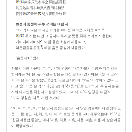
兩字只取本字之釋俚語爲聲
其尼池梨眉非時異八音用於初聲
役隱
乙音邑
凝八音用於終聲
초성과 종성에 두루 쓰이는 여덟 자
ㄱ기역 ㄴ니은 ㄷ디귿 ㄹ리을 ㅁ미음 ㅂ비읍 ㅅ시옷 ㆁ
두 자는 다만 그 글자의 우리말 뜻을 취해 소리로 사용한다.
기니디리미비시
여덟 음은 초성에 사용되고,
역은귿을음읍옷
여덟 음은 종성에 사용된다.
“훈몽자회” 범례
자모의 이름 가운데 ‘ㄱ, ㄷ, ㅅ’의 명칭이 다른 자모의 이름과 다른 것은
한자에는 ‘윽, 읃, 읏’과 같은 발음을 가진 글자가 없기 때문이었다. 그래
서 ‘윽’은 가까운 발음인 ‘役(역)’으로 표시하여 ‘ㄱ’은 ‘기역’이 되었다. 그
리고 ‘읃’과 ‘읏’은 각각 ‘末(귿 말)’과 ‘衣(옷 의)’로 표기하고, 두 글자는 글
자의 의미만을 취한다고 설명하였다. 그래서 ‘ㄷ’의 명칭은 ‘디귿’이,
‘ㅅ’의 명칭은 ‘시옷’이 된 것이다.
‘ㅈ, ㅊ, ㅋ, ㅌ, ㅍ, ㅎ’은 당시 종성으로 쓰이지 않던 것들이어서 초성에 모
음 ‘ㅣ’를 붙인 ‘지, 치, 키, 티, 피, 히’로만 음가를 나타내 주었는데, 1933년
‘한글 마춤법 통일안’에서 ‘지읒, 치읓, 키읔, 티읕, 피읖, 히읗’과 같은 이름
이 확정되었다.