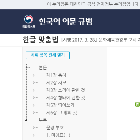
이 누리집은 대한민국 공식 전자정부 누리집입니다.
한글 맞춤법
[시행 2017. 3. 28.] 문화체육관광부 고시 제2
하위 항목 전체 열기
본문
제1장 총칙
제2장 자모
제3장 소리에 관한 것
제4장 형태에 관한 것
제5장 띄어쓰기
북
제6장 그 밖의 것
부록
문장 부호
1. 마침표( . )