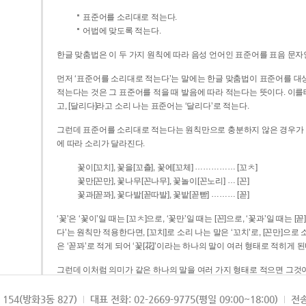
표준어를 소리대로 적는다.
어법에 맞도록 적는다.
한글 맞춤법은 이 두 가지 원칙에 따라 음성 언어인 표준어를 표음 문자
먼저 ‘표준어를 소리대로 적는다’는 말에는 한글 맞춤법이 표준어를 대상
적는다는 것은 그 표준어를 적을 때 발음에 따라 적는다는 뜻이다. 이를테면 [나무]라고 소리 나는 표준어는 ‘나무’로 적
고, [달리다]라고 소리 나는 표준어는 ‘달리다’로 적는다.
그런데 표준어를 소리대로 적는다는 원칙만으로 충분하지 않은 경우가 있다
에 따라 소리가 달라진다.
……………
꽃이[꼬치], 꽃을[꼬츨], 꽃에[꼬체]
[꼬ㅊ]
…
꽃만[꼰만], 꽃나무[꼰나무], 꽃놀이[꼰노리]
[꼰]
………
꽃과[꼳꽈], 꽃다발[꼳따발], 꽃밭[꼳빧]
[꼳]
‘꽃’은 ‘꽃이’일 때는 [꼬ㅊ]으로, ‘꽃만’일 때는 [꼰]으로, ‘꽃과’일 때는
다’는 원칙만 적용한다면, [꼬치]로 소리 나는 말은 ‘꼬치’로, [꼰만]으로 소리 나는 말은 ‘꼰만’으로, [꼳꽈]로 소리 나는 말
은 ‘꼳꽈’로 적게 되어 ‘꽃[花]’이라는 하나의 말이 여러 형태로 적히게 된
그런데 이처럼 의미가 같은 하나의 말을 여러 가지 형태로 적으면 그것이
은 하나의 말은 형태를 하나로 고정하여 일관되게 적어야 의미를 파악하기가 
되게 적는 것이 의미를 파악하는 데 효과적이다.
154(방화3동 827)
대표 전화: 02-2669-9775(평일 09:00~18:00)
전송