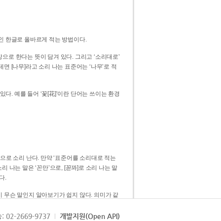
인 한글로 올바르게 적는 방법이다.
으로 한다는 뜻이 담겨 있다. 그리고 ‘소리대로’
. 예를 들어 ‘꽃[花]’이란 단어는 쓰이는 환경
 [꼳]으로 소리 난다. 만약 ‘표준어를 소리대로 적는
다.
 무슨 말인지 알아보기가 쉽지 않다. 의미가 같
쉽다. 즉 ‘꽃, 꼰, 꼳’보다는 ‘꽃’ 하나로 일관
: 02-2669-9737
개발지원(Open API)