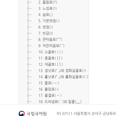
2. 물음표(?)
3. 느낌표(!)
4. 쉼표(,)
5. 가운뎃점(·)
6. 쌍점(:)
7. 빗금(/)
8. 큰따옴표(“ ”)
9. 작은따옴표(‘ ’)
10. 소괄호( ( ) )
11. 중괄호( { } )
12. 대괄호( [ ] )
13. 겹낫표(『 』)와 겹화살괄호(≪ ≫)
14. 홑낫표(「 」)와 홑화살괄호(< >)
15. 줄표( ― )
16. 붙임표(-)
17. 물결표( ~ )
18. 드러냄표( ˙ )와 밑줄(__)
19. 숨김표( O, X )
우) 07511 서울특별시 강서구 금낭화로 
20. 빠짐표( □ )