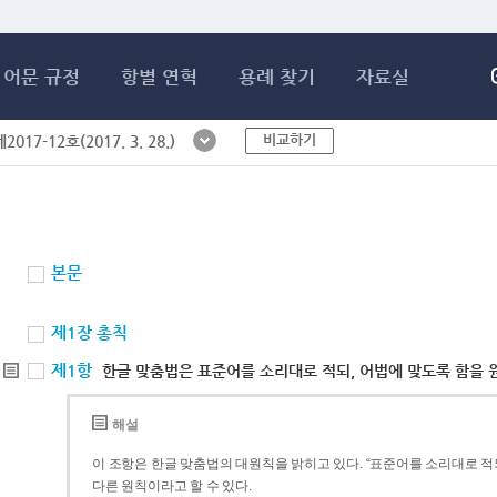
메인콘텐츠 바로가기
어문 규정
항별 연혁
용례 찾기
자료실
비교하기
017-12호(2017. 3. 28.)
본문
제1장 총칙
제1항
한글 맞춤법은 표준어를 소리대로 적되, 어법에 맞도록 함을 
해설
이 조항은 한글 맞춤법의 대원칙을 밝히고 있다. “표준어를 소리대로 적되
다른 원칙이라고 할 수 있다.