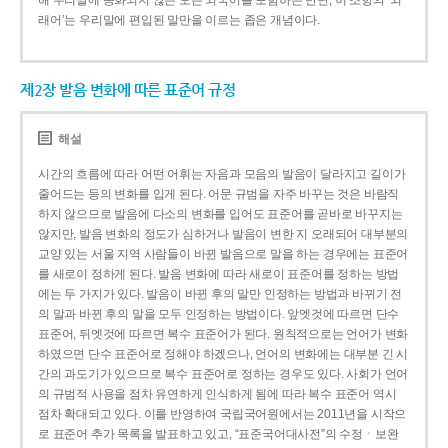
해 우리말에 동화되지 않은 모든 외국어를 포함하는 반면, 이 조항의 ‘외
래어’는 우리말에 편입된 말만을 이르는 좁은 개념이다.
제2장 발음 변화에 따른 표준어 규정
해설
시간의 흐름에 따라 어떤 어휘는 자음과 모음의 발음이 달라지고 길이가
줄어드는 등의 변화를 입게 된다. 어문 규범을 자주 바꾸는 것은 바람직
하지 않으므로 발음에 다소의 변화를 입어도 표준어를 곧바로 바꾸지는
않지만, 발음 변화의 정도가 심하거나 발음이 변한 지 오래되어 대부분의
교양 있는 서울 지역 사람들이 바뀐 발음으로 말을 하는 경우에는 표준어
를 새로이 정하게 된다. 발음 변화에 따라 새로이 표준어를 정하는 방법
에는 두 가지가 있다. 발음이 바뀐 후의 말만 인정하는 방법과 바뀌기 전
의 말과 바뀐 후의 말을 모두 인정하는 방법이다. 앞엣것에 따르면 단수
표준어, 뒤엣것에 따르면 복수 표준어가 된다. 원칙적으로는 언어가 변화
하였으면 단수 표준어로 정해야 하겠으나, 언어의 변화에는 대부분 긴 시
간의 과도기가 있으므로 복수 표준어로 정하는 경우도 있다. 사회가 언어
의 규범적 사용을 점차 유연하게 인식하게 됨에 따라 복수 표준어 역시
점차 확대되고 있다. 이를 반영하여 국립국어원에서는 2011년을 시작으
로 표준어 추가 목록을 발표하고 있고, “표준국어대사전”의 수정ㆍ보완