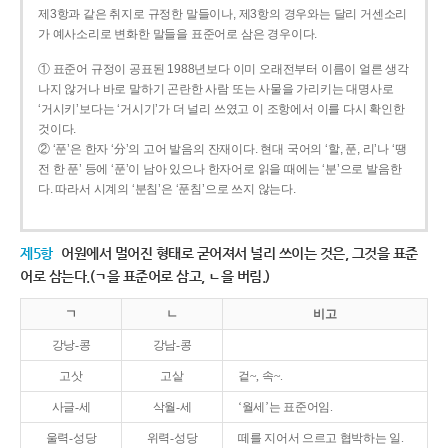
제3항과 같은 취지로 규정한 말들이나, 제3항의 경우와는 달리 거센소리
가 예사소리로 변화한 말들을 표준어로 삼은 경우이다.
① 표준어 규정이 공표된 1988년보다 이미 오래전부터 이름이 얼른 생각
나지 않거나 바로 말하기 곤란한 사람 또는 사물을 가리키는 대명사로
‘거시키’보다는 ‘거시기’가 더 널리 쓰였고 이 조항에서 이를 다시 확인한
것이다.
② ‘푼’은 한자 ‘分’의 고어 발음의 잔재이다. 현대 국어의 ‘할, 푼, 리’나 ‘땡
전 한 푼’ 등에 ‘푼’이 남아 있으나 한자어로 읽을 때에는 ‘분’으로 발음한
다. 따라서 시계의 ‘분침’은 ‘푼침’으로 쓰지 않는다.
제5항
어원에서 멀어진 형태로 굳어져서 널리 쓰이는 것은, 그것을 표준
어로 삼는다.(ㄱ을 표준어로 삼고, ㄴ을 버림.)
ㄱ
ㄴ
비고
강낭-콩
강남-콩
고삿
고샅
겉~, 속~.
사글-세
삭월-세
‘월세’는 표준어임.
울력-성당
위력-성당
떼를 지어서 으르고 협박하는 일.