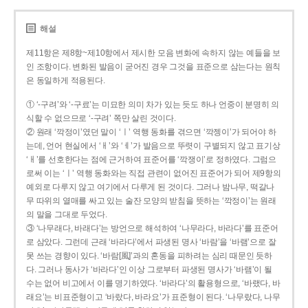
해설
제11항은 제8항~제10항에서 제시한 모음 변화에 속하지 않는 예들을 보
인 조항이다. 변화된 발음이 굳어진 경우 그것을 표준으로 삼는다는 원칙
은 동일하게 적용된다.
① ‘-구려’와 ‘-구료’는 미묘한 의미 차가 있는 듯도 하나 언중이 분명히 의
식할 수 없으므로 ‘-구려’ 쪽만 살린 것이다.
② 원래 ‘깍정이’였던 말이 ‘ㅣ’ 역행 동화를 겪으면 ‘깍젱이’가 되어야 하
는데, 언어 현실에서 ‘ㅐ’와 ‘ㅔ’가 발음으로 뚜렷이 구별되지 않고 표기상
‘ㅐ’를 선호한다는 점에 근거하여 표준어를 ‘깍쟁이’로 정하였다. 그럼으
로써 이는 ‘ㅣ’ 역행 동화와는 직접 관련이 없어진 표준어가 되어 제9항의
예외로 다루지 않고 여기에서 다루게 된 것이다. 그러나 밤나무, 떡갈나
무 따위의 열매를 싸고 있는 술잔 모양의 받침을 뜻하는 ‘깍정이’는 원래
의 말을 그대로 두었다.
③ ‘나무래다, 바래다’는 방언으로 해석하여 ‘나무라다, 바라다’를 표준어
로 삼았다. 그런데 근래 ‘바라다’에서 파생된 명사 ‘바람’을 ‘바램’으로 잘
못 쓰는 경향이 있다. ‘바람[風]’과의 혼동을 피하려는 심리 때문인 듯하
다. 그러나 동사가 ‘바라다’인 이상 그로부터 파생된 명사가 ‘바램’이 될
수는 없어 비고에서 이를 명기하였다. ‘바라다’의 활용형으로, ‘바랬다, 바
래요’는 비표준형이고 ‘바랐다, 바라요’가 표준형이 된다. ‘나무랐다, 나무