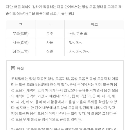
다만, 어원 의식이 강하게 작용하는 다음 단어에서는 양성 모음 형태를 그대로 표
준어로 삼는다.(ㄱ을 표준어로 삼고, ㄴ을 버림.)
ㄱ
ㄴ
비고
부조(扶助)
부주
~금, 부좃-술.
사돈(査頓)
사둔
밭~, 안~.
삼촌(三寸)
삼춘
시~, 외~, 처~.
해설
우리말에는 양성 모음은 양성 모음끼리, 음성 모음은 음성 모음끼리 어울
리는 모음 조화(母音調和) 현상이 있다. 중세 국어에서는 양성 모음과 음
성 모음의 세력이 크게 차이가 나지 않았으나 근대를 거치면서 음성 모음
의 세력이 급격히 커졌다. 예컨대 ‘ 막-아, 좁-아’, ‘접-어, 굽-어, 재-어, 세-
어, 괴-어, 쥐-어’ 등의 어미 활용에서도 음성 모음의 우세를 확인할 수 있
다. 심지어는 한 단어 내부에서도 양성 모음이 일관되게 나타나지 않고
양성 모음과 음성 모음이 섞여 나타나는 일이 많다. 이 조항은 그러한 음
성 모음 우세 현상을 명시적으로 규정한 것이다.
① 종래의 ‘깡총깡총’은 언어 현실을 반영하여 ‘깡충깡충’으로 정했다. 이