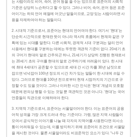
는 사람이라도 비어, 속어, 은어 등을 쓸 수는 있으므로 표준어의 사회적
기준은 상당히 느슨하다고 할 수 있다. 그러나 비어, 속어, 은어 등은 표준
어이기는 하되 언어 예절에 어긋난 말들이므로, 교양 있는 사람이라면 사
용을 자제하여야 하는 말들이다.
2. 시대적 기준으로서, 표준어는 현대의 언어여야 한다. 여기서 ‘현대’는
단순히 시간적으로 현재란 뜻이 아니라 역사적 흐름에서 현재와 같은 구
획에 있는 시대를 말한다. 다른 사회적, 경제적 시대 구분과는 달리 언어
사용에서 현대를 구분하는 데에는 뚜렷한 객관적 기준이 없다. 20세기 초
의 구어가 현대의 말로 간주되곤 하나, 21세기가 상당히 진행된 현재로서
는 20세기 초의 구어를 현대의 말로 간주하기에 어려움이 있다. 한 시대
에 최대 4세대가 공존할 수 있으므로 세대 간 시간 차를 30년 남짓으로
잡으면 넉넉잡아 100년 정도의 시간 차가 있는 말들이 한 시대에 쓰일 수
있다. 그러므로 현대를 100년 전으로부터 현재 시점까지의 기간으로 규
정할 수도 있을 것이다. 그러나 이러한 시간 인식은 ‘현대’ 개념의 모호함
때문에 편의상 행할 수 있는 것일 뿐 객관적인 것은 아니다. ‘현대’는 국어
언중들의 직관으로 이해하여야 한다.
3. 지역적 기준으로서, 표준어는 서울말이어야 한다. 이는 표준어의 공용
어적 성격을 가장 크게 드러내 주는 기준이다. 가령, 많은 지역 사람들이
모여서 공식적인 이야기를 나눌 때 각자의 지역어를 사용한다면 의사소
통이 어려워질 수 있는데, 이를 방지하기 위해 표준어의 조건으로 서울말
을 제시한 것이다. 물론 서울말이라도 비표준적인 요소가 있다. “나두 간