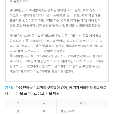
록 규정하였다.
④ ‘갈비, 갓모, 휴지(休紙)’는 변화된 형태인 ‘가리, 갈모, 수지’ 등도 각각
쓰였으나, 본래의 형태가 더 널리 쓰이므로 ‘갈비, 갓모, 휴지’의 형태를
표준어로 인정하였다. 다만, ‘갓모’와는 별개로 비가 올 때 갓 위에 덮어
쓰던 고깔 비슷하게 생긴 물건을 뜻하는 ‘갈모(-帽)’는 표준어로 인정한
다.
⑤ ‘밀-’에 ‘-뜨리다’가 붙은 ‘밀뜨리다’도 언중이 ‘밀다’의 뜻을 의식하고
있으므로 비록 ‘미뜨리다’가 쓰이고 있어도 ‘밀뜨리다’로 쓴다. 다만, ‘-뜨
리다’와 ‘-트리다’가 같은 뜻의 복수 표준어 접미사로 인정되므로 ‘밀뜨리
다’와 함께 ‘밀트리다’도 표준어로 인정된다.
⑥ ‘적이’는 의미적으로 ‘적다’와는 멀어지고 오히려 반대의 의미를 가지
게 되었다. 그 때문에 한동안 ‘저으기’가 널리 보급되기도 하였다. 그러나
반대의 뜻이 되었더라도 원래의 어원 ‘적다’와의 관계는 부정할 수 없기
때문에 ‘저으기’가 아닌 ‘적이’를 표준어로 삼았다.
제6항
다음 단어들은 의미를 구별함이 없이, 한 가지 형태만을 표준어로
삼는다.(ㄱ을 표준어로 삼고, ㄴ을 버림.)
ㄱ
ㄴ
비고
돌
돐
생일, 주기.