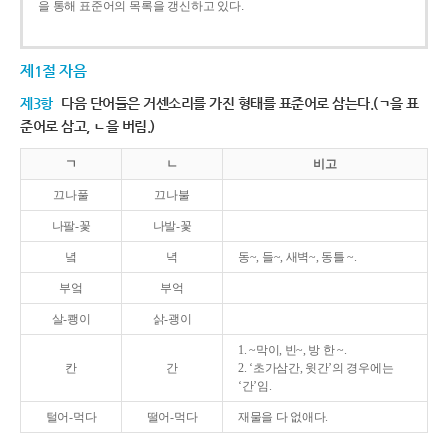
을 통해 표준어의 목록을 갱신하고 있다.
제1절 자음
제3항
다음 단어들은 거센소리를 가진 형태를 표준어로 삼는다.(ㄱ을 표
준어로 삼고, ㄴ을 버림.)
ㄱ
ㄴ
비고
끄나풀
끄나불
나팔-꽃
나발-꽃
녘
녁
동~, 들~, 새벽~, 동틀 ~.
부엌
부억
살-쾡이
삵-괭이
1. ~막이, 빈~, 방 한 ~.
칸
간
2. ‘초가삼간, 윗간’의 경우에는
‘간’임.
털어-먹다
떨어-먹다
재물을 다 없애다.