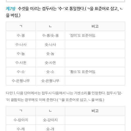
제7항
수컷을 이르는 접두사는 '수-'로 통일한다.(ㄱ을 표준어로 삼고, ㄴ
을 버림.)
ㄱ
ㄴ
비고
수-꿩
수-퀑/숫-꿩
'장끼'도 표준어임.
수-나사
숫-나사
수-놈
숫-놈
수-사돈
숫-사돈
수-소
숫-소
'황소'도 표준어임.
수-은행나무
숫-은행나무
다만 1. 다음 단어에서는 접두사 다음에서 나는 거센소리를 인정한다. 접두사 '암-
'이 결합되는 경우에도 이에 준한다.(ㄱ을 표준어로 삼고, ㄴ을 버림.)
ㄱ
ㄴ
비고
수-캉아지
숫-강아지
수-캐
숫-개