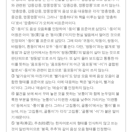
와 관련된 ‘강중강중, 깡쭝깡쭝’도 ‘강종강종, 깡쫑깡쫑’으로 쓰지 않는다.
‘깡충깡충, 강중강중, 깡쭝깡쭝’의 음성 모음 대응형은 각각 ‘껑충껑충, 겅
중겅중, 껑쭝껑쭝’이다. 그러나 ‘ 껑충하다’와 짝을 이루는 말은 ‘깡총하
다’로서 ‘깡충하다’가 오히려 비표준어이다.
② ‘-동이’도 음성 모음화를 인정하여 ‘-둥이’를 표준어로 삼았다. ‘-둥이’의
어원은 아이 ‘동(童)’을 쓴 ‘동이(童-)’이지만 현실 발음에서 멀어진 것으로
인정되어 ‘-둥이’를 표준으로 삼았다. 그에 따라 ‘귀둥이, 막둥이, 쌍둥이,
바람둥이, 흰둥이’에서 모두 ‘-둥이’를 쓴다. 다만, ‘쌍둥이’와는 별개로 ‘쌍
동밤’과 같은 단어에서는 한자어 ‘쌍동(雙童)’의 발음이 살아 있는 것으로
판단되므로 ‘쌍둥밤’으로 쓰지 않는다. 또 살이 올라 보드랍고 통통한 아
이를 뜻하는 ‘옴포동이’는 ‘옴포동하다’의 어근 ‘옴포동’에 ‘-이’가 결합된
말로서 ‘-둥이’와 관련이 없으므로 ‘옴포둥이’와 같이 쓰지 않는다.
③ ‘발가숭이’와 마찬가지로 ‘빨가숭이’도 양성 모음 뒤에 음성 모음이 결
합한 형태를 표준어로 삼는다. 이에 대응하는 짝은 ‘벌거숭이, 뻘거숭
이’이다. 그러나 ‘애송이’는 ‘애숭이’를 인정하지 않는다.
④ 물건을 보에 싸서 꾸려 놓은 것을 뜻하는 ‘보퉁이’와 함께 눈두덩의 불
룩한 부분을 뜻하는 ‘눈퉁이’나 미련한 사람을 낮추어 가리키는 ‘미련퉁
이’ 등에서도 ‘-퉁이’를 쓴다. 그러나 ‘고집통이, 골통이’에서는 ‘통이’를 쓰
는데, 이는 ‘고집통이, 골통이’가 각각 ‘고집통’, ‘골통’에 ‘-이’가 붙은 말이
기 때문이다.
⑤ ‘봉족(奉足), 주초(柱礎)’는 한자어로서의 형태를 인식하지 않고 쓰는
것이 일반적이므로 ‘봉죽, 주추’와 같이 음성 모음 형태를 인정했다.