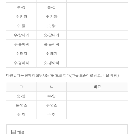
수-컷
숫-것
수-키와
숫-기와
수-탉
숫-닭
수-탕나귀
숫-당나귀
수-톨쩌귀
숫-돌쩌귀
수-퇘지
숫-돼지
수-평아리
숫-병아리
다만 2. 다음 단어의 접두사는 '숫-'으로 한다.(ㄱ을 표준어로 삼고, ㄴ을 버림.)
ㄱ
ㄴ
비고
숫-양
수-양
숫-염소
수-염소
숫-쥐
수-쥐
해설