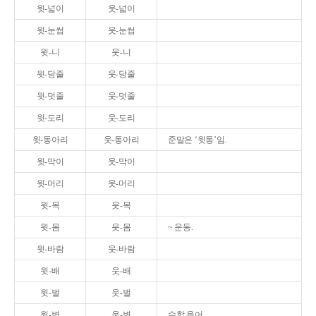
윗-넓이
웃-넓이
윗-눈썹
웃-눈썹
윗-니
웃-니
윗-당줄
웃-당줄
윗-덧줄
웃-덧줄
윗-도리
웃-도리
윗-동아리
웃-동아리
준말은 ‘윗동’임.
윗-막이
웃-막이
윗-머리
웃-머리
윗-목
웃-목
윗-몸
웃-몸
~ 운동.
윗-바람
웃-바람
윗-배
웃-배
윗-벌
웃-벌
윗-변
웃-변
수학 용어.