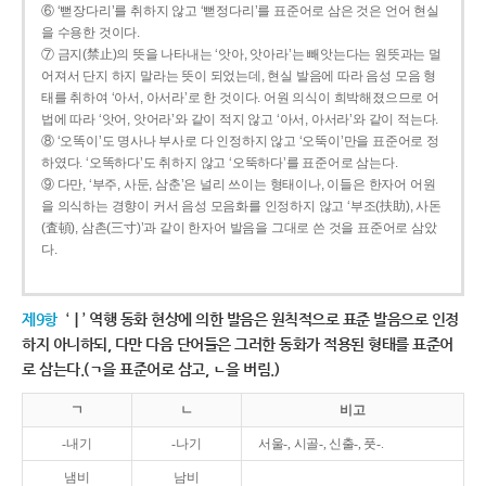
⑥ ‘뻗장다리’를 취하지 않고 ‘뻗정다리’를 표준어로 삼은 것은 언어 현실
을 수용한 것이다.
⑦ 금지(禁止)의 뜻을 나타내는 ‘앗아, 앗아라’는 빼앗는다는 원뜻과는 멀
어져서 단지 하지 말라는 뜻이 되었는데, 현실 발음에 따라 음성 모음 형
태를 취하여 ‘아서, 아서라’로 한 것이다. 어원 의식이 희박해졌으므로 어
법에 따라 ‘앗어, 앗어라’와 같이 적지 않고 ‘아서, 아서라’와 같이 적는다.
⑧ ‘오똑이’도 명사나 부사로 다 인정하지 않고 ‘오뚝이’만을 표준어로 정
하였다. ‘오똑하다’도 취하지 않고 ‘오뚝하다’를 표준어로 삼는다.
⑨ 다만, ‘부주, 사둔, 삼춘’은 널리 쓰이는 형태이나, 이들은 한자어 어원
을 의식하는 경향이 커서 음성 모음화를 인정하지 않고 ‘부조(扶助), 사돈
(査頓), 삼촌(三寸)’과 같이 한자어 발음을 그대로 쓴 것을 표준어로 삼았
다.
제9항
‘ㅣ’ 역행 동화 현상에 의한 발음은 원칙적으로 표준 발음으로 인정
하지 아니하되, 다만 다음 단어들은 그러한 동화가 적용된 형태를 표준어
로 삼는다.(ㄱ을 표준어로 삼고, ㄴ을 버림.)
ㄱ
ㄴ
비고
-내기
-나기
서울-, 시골-, 신출-, 풋-.
냄비
남비