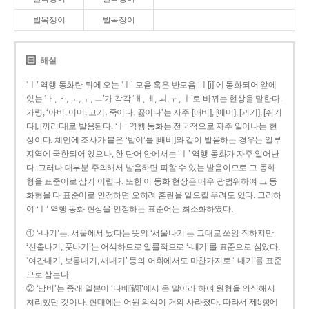
발목쟁이
발목장이
해설
‘ㅣ’ 역행 동화란 뒤에 오는 ‘ㅣ’ 모음 혹은 반모음 ‘ㅣ[j]’에 동화되어 앞에
있는 ‘ㅏ, ㅓ, ㅗ, ㅜ, ㅡ’가 각각 ‘ㅐ, ㅔ, ㅚ, ㅟ, ㅣ’로 바뀌는 현상을 말한다.
가령, ‘아비, 어미, 고기, 죽이다, 끓이다’는 자주 [애비], [에미], [괴기], [쥐기
다], [끼리다]로 발음된다. ‘ㅣ’ 역행 동화는 전국적으로 자주 일어나는 현
상이다. 체언에 조사가 붙은 ‘밥이’를 [배비]와 같이 발음하는 경우는 일부
지역에 국한되어 있으나, 한 단어 안에서는 ‘ㅣ’ 역행 동화가 자주 일어난
다. 그러나 대부분 주의해서 발음하면 피할 수 있는 발음이므로 그 동화
형을 표준어로 삼기 어렵다. 또한 이 동화 현상은 매우 광범위하여 그 동
화형을 다 표준어로 인정하면 오히려 혼란을 일으킬 우려도 있다. 그리하
여 ‘ㅣ’ 역행 동화 현상을 인정하는 표준어는 최소화하였다.
① ‘-나기’는, 서울에서 났다는 뜻의 ‘서울나기’는 그대로 쓰임 직하지만
‘신출나기, 풋나기’는 어색하므로 일률적으로 ‘-내기’를 표준으로 삼았다.
‘여간내기, 보통내기, 새내기’ 등의 어휘에서도 마찬가지로 ‘-내기’를 표준
으로 삼는다.
② ‘남비’는 종래 일본어 ‘나베[鍋]’에서 온 말이라 하여 원형을 의식해서
처리했던 것이나, 현대에는 어원 의식이 거의 사라졌다. 따라서 제5항에