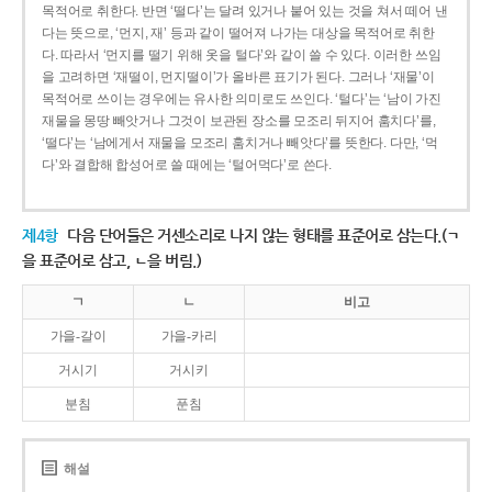
목적어로 취한다. 반면 ‘떨다’는 달려 있거나 붙어 있는 것을 쳐서 떼어 낸
다는 뜻으로, ‘먼지, 재’ 등과 같이 떨어져 나가는 대상을 목적어로 취한
다. 따라서 ‘먼지를 떨기 위해 옷을 털다’와 같이 쓸 수 있다. 이러한 쓰임
을 고려하면 ‘재떨이, 먼지떨이’가 올바른 표기가 된다. 그러나 ‘재물’이
목적어로 쓰이는 경우에는 유사한 의미로도 쓰인다. ‘털다’는 ‘남이 가진
재물을 몽땅 빼앗거나 그것이 보관된 장소를 모조리 뒤지어 훔치다’를,
‘떨다’는 ‘남에게서 재물을 모조리 훔치거나 빼앗다’를 뜻한다. 다만, ‘먹
다’와 결합해 합성어로 쓸 때에는 ‘털어먹다’로 쓴다.
제4항
다음 단어들은 거센소리로 나지 않는 형태를 표준어로 삼는다.(ㄱ
을 표준어로 삼고, ㄴ을 버림.)
ㄱ
ㄴ
비고
가을-갈이
가을-카리
거시기
거시키
분침
푼침
해설