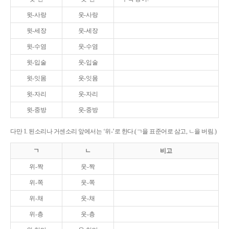
윗-사랑
웃-사랑
윗-세장
웃-세장
윗-수염
웃-수염
윗-입술
웃-입술
윗-잇몸
웃-잇몸
윗-자리
웃-자리
윗-중방
웃-중방
다만 1. 된소리나 거센소리 앞에서는 ‘위-’로 한다.(ㄱ을 표준어로 삼고, ㄴ을 버림.)
ㄱ
ㄴ
비고
위-짝
웃-짝
위-쪽
웃-쪽
위-채
웃-채
위-층
웃-층