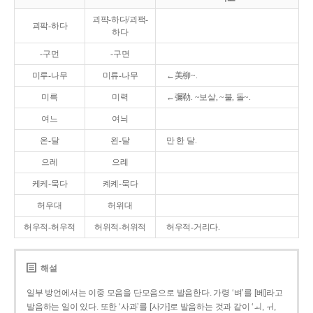
괴퍅-하다/괴팩-
괴팍-하다
하다
-구먼
-구면
미루-나무
미류-나무
←美柳~.
미륵
미력
←彌勒. ~보살, ~불, 돌~.
여느
여늬
온-달
왼-달
만 한 달.
으레
으례
케케-묵다
켸켸-묵다
허우대
허위대
허우적-허우적
허위적-허위적
허우적-거리다.
해설
일부 방언에서는 이중 모음을 단모음으로 발음한다. 가령 ‘벼’를 [베]라고
발음하는 일이 있다. 또한 ‘사과’를 [사가]로 발음하는 것과 같이 ‘ㅚ, ㅟ,