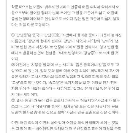
학문적으로는 어원이 밝혀져 있더라도 언중의 어원 의식이 약해져서 어
원으로부터 멀어진 형태가 널리 쓰이면 그 말을 표준어로 삼고, 어원에
충실한 형태이더라도 현실적으로 쓰이지 않는 말은 표준어로 삼지 않겠
다는 것을 다룬 조항이다.
① ‘강낭콩’은 중국의 ‘강남(江南)’ 지방에서 들여온 콩이기 때문에 붙여진
이름인데, ‘강남’의 형태가 변하여 ‘강낭’이 되었다. 제9항의 ‘남비’가 ‘냄
비’로 변한 것과 마찬가지로 언중이 이미 어원을 인식하지 않고 변한 형
태대로 발음하는 언어 현실을 그대로 반영하여 ‘강낭콩’으로 쓰게 한 것
이다.
② 예전에는 ‘지붕을 일 때에 쓰는 새끼’와 ‘좁은 골목이나 길’을 모두 ‘고
샅’으로 써 왔는데, 앞의 뜻의 말에 대해 어원 의식이 희박해져서 조사가
붙은 형태가 [고사시/고사슬] 등으로 발음되고 있으므로 앞의 뜻의 말을
‘고삿’으로 정한 것이다. ‘속고삿’은 초가지붕을 일 때 이엉을 얹기 전에
지붕 위에 건너질러 잡아매는 새끼이고, ‘겉고삿’은 이엉을 얹은 위에 걸
쳐 매는 새끼이다.
③ ‘월세(月貰)’와 뜻이 같은 말로서 과거에는 ‘삭월세’와 ‘사글세’가 모두
쓰였다. 그러나 ‘삭월세’를 한자어 ‘朔月貰’로 보는 것은 ‘사글세’의 음을
단순히 한자로 흉내 낸 것으로 보아 ‘사글세’만을 표준으로 삼은 것이다.
다만, 어원 의식이 여전히 남아 있어 어원을 의식한 형태가 쓰이는 것들
은 그 짝이 되는 비어원적인 형태보다 더 우선적으로 표준어 자격을 주도