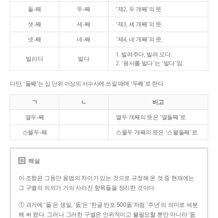
둘-째
두-째
‘제2, 두 개째’의 뜻.
셋-째
세-째
‘제3, 세 개째’의 뜻.
넷-째
네-째
‘제4, 네 개째’의 뜻.
1. 빌려주다, 빌려 오다.
빌리다
빌다
2. ‘용서를 빌다’는 ‘빌다’임.
다만, ‘둘째’는 십 단위 이상의 서수사에 쓰일 때에 ‘두째’로 한다.
ㄱ
ㄴ
비고
열두-째
열두 개째의 뜻은 ‘열둘째’로.
스물두-째
스물두 개째의 뜻은 ‘스물둘째’로.
해설
이 조항은 그동안 용법의 차이가 있는 것으로 규정해 온 것 중 현재에는
그 구별의 의의가 거의 사라진 항목들을 정리한 것이다.
① 과거에 ‘돌’은 생일, ‘돐’은 ‘한글 반포 500돐’처럼 ‘주년’의 의미로 세분
해 써 왔다. 그러나 그러한 구별은 인위적이고 불필요할 뿐만 아니라 ‘돐