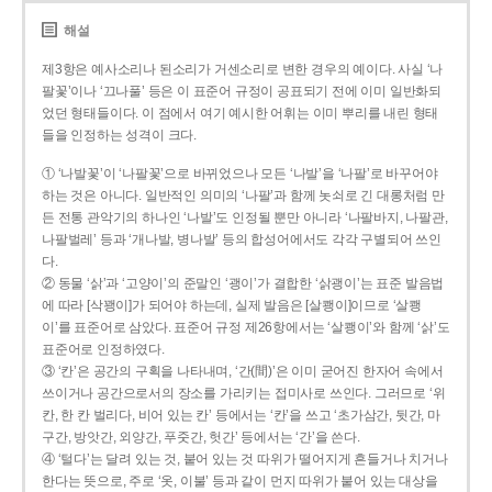
해설
제3항은 예사소리나 된소리가 거센소리로 변한 경우의 예이다. 사실 ‘나
팔꽃’이나 ‘끄나풀’ 등은 이 표준어 규정이 공표되기 전에 이미 일반화되
었던 형태들이다. 이 점에서 여기 예시한 어휘는 이미 뿌리를 내린 형태
들을 인정하는 성격이 크다.
① ‘나발꽃’이 ‘나팔꽃’으로 바뀌었으나 모든 ‘나발’을 ‘나팔’로 바꾸어야
하는 것은 아니다. 일반적인 의미의 ‘나팔’과 함께 놋쇠로 긴 대롱처럼 만
든 전통 관악기의 하나인 ‘나발’도 인정될 뿐만 아니라 ‘나팔바지, 나팔관,
나팔벌레’ 등과 ‘개나발, 병나발’ 등의 합성어에서도 각각 구별되어 쓰인
다.
② 동물 ‘삵’과 ‘고양이’의 준말인 ‘괭이’가 결합한 ‘삵괭이’는 표준 발음법
에 따라 [삭꽹이]가 되어야 하는데, 실제 발음은 [살쾡이]이므로 ‘살쾡
이’를 표준어로 삼았다. 표준어 규정 제26항에서는 ‘살쾡이’와 함께 ‘삵’도
표준어로 인정하였다.
③ ‘칸’은 공간의 구획을 나타내며, ‘간(間)’은 이미 굳어진 한자어 속에서
쓰이거나 공간으로서의 장소를 가리키는 접미사로 쓰인다. 그러므로 ‘위
칸, 한 칸 벌리다, 비어 있는 칸’ 등에서는 ‘칸’을 쓰고 ‘초가삼간, 뒷간, 마
구간, 방앗간, 외양간, 푸줏간, 헛간’ 등에서는 ‘간’을 쓴다.
④ ‘털다’는 달려 있는 것, 붙어 있는 것 따위가 떨어지게 흔들거나 치거나
한다는 뜻으로, 주로 ‘옷, 이불’ 등과 같이 먼지 따위가 붙어 있는 대상을