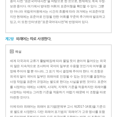
종이 사전 “표준국어대사전”을 바탕으로 한 것으로, 현재에도 계속 수정·
보완 중이다. 여기에서 방대한 어휘의 표준어형을 확인할 수 있다. 그뿐
만 아니라 국립국어원에서는 시간의 흐름에 따라 과거에는 비표준어였
지만 현재에는 표준어로 인정될 만한 어휘를 꾸준히 추가하여 발표하고
있고, 이 또한 인터넷판 “표준국어대사전”에 반영되어 있다.
제2항
외래어는 따로 사정한다.
해설
세계 각국과의 교류가 활발해짐에 따라 물밀 듯이 쏟아져 들어오는 외국
의 말은 지속적으로 조사하여 국어의 일부로 수용할 것인가의 여부를 결
정해 주어야 할 뿐 아니라, 그 표기 역시 결정해 주어야 한다. 이 조항은
외국의 말이 국어의 일부인 외래어로 인정될 수 있는 것인지를 결정하는
사정 작업을 표준어 규정과는 별도로 한다는 사실을 밝힌 것이다. 표준어
를 사정하는 데에는 사회적, 시대적, 지역적 기준을 적용하지만 외래어를
사정하는 데에는 그러한 기준을 적용하기 어렵기 때문에 이 조항을 따로
마련한 것이다.
이에 따라 외래어는 외래어 표기법(문체부 고시 제2017-14호)을 기준으
로 별도로 사정한다. 다만 외래어 표기법의 ‘외래어’가 고유 명사를 포함