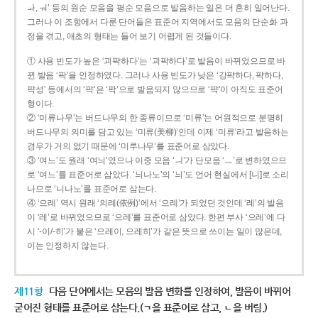
ㅘ, ㅝ’ 등의 원순 모음을 평순 모음으로 발음하는 일은 더 흔히 일어난다.
그러나 이 조항에서 다룬 단어들은 표준어 지역에서도 모음의 단순화 과
정을 겪고, 애초의 형태는 들어 보기 어렵게 된 것들이다.
① 사용 빈도가 높은 ‘괴퍅하다’는 ‘괴팍하다’로 발음이 바뀌었으므로 바
뀐 발음 ‘팍’을 인정하였다. 그러나 사용 빈도가 낮은 ‘강퍅하다, 퍅하다,
퍅성’ 등에서의 ‘퍅’은 ‘팍’으로 발음되지 않으므로 ‘퍅’이 아직도 표준어
형이다.
② ‘미류나무’는 버드나무의 한 종류이므로 ‘미류’는 어원적으로 분명히
버드나무의 의미를 담고 있는 ‘미류(美柳)’인데 이제 ‘미류’라고 발음하는
경우가 거의 없기 때문에 ‘미루나무’를 표준어로 삼았다.
③ ‘여느’도 원래 ‘여늬’였으나 이중 모음 ‘ㅢ’가 단모음 ‘ㅡ’로 변하였으므
로 ‘여느’를 표준어로 삼았다. ‘늬나노’의 ‘늬’도 언어 현실에서 [니]로 소리
나므로 ‘니나노’를 표준어로 삼는다.
④ ‘으례’ 역시 원래 ‘의례(依例)’에서 ‘으례’가 되었던 것인데 ‘례’의 발음
이 ‘레’로 바뀌었으므로 ‘으레’를 표준어로 삼았다. 한편 부사 ‘으레’에 다
시 ‘-이/-히’가 붙은 ‘으레이, 으레히’가 같은 뜻으로 쓰이는 일이 많은데,
이는 인정하지 않는다.
제11항
다음 단어에서는 모음의 발음 변화를 인정하여, 발음이 바뀌어
굳어진 형태를 표준어로 삼는다.(ㄱ을 표준어로 삼고, ㄴ을 버림.)