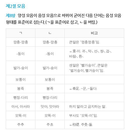
제2절 모음
제8항
양성 모음이 음성 모음으로 바뀌어 굳어진 다음 단어는 음성 모음
형태를 표준어로 삼는다.(ㄱ을 표준어로 삼고, ㄴ을 버림.)
ㄱ
ㄴ
비고
깡충-깡충
깡총-깡총
큰말은 ‘껑충껑충’임.
←童-이. 귀-, 막-, 선-, 쌍-, 검-,
-둥이
-동이
바람-, 흰-.
센말은 ‘빨가숭이’, 큰말은
발가-숭이
발가-송이
‘벌거숭이, 뻘거숭이’임.
보퉁이
보통이
봉죽
봉족
←奉足. ~꾼, ~들다.
뻗정-다리
뻗장-다리
아서, 아서라
앗아, 앗아라
하지 말라고 금지하는 말.
오뚝-이
오똑-이
부사도 ‘오뚝-이’임.
주추
주초
←柱礎. 주춧-돌.