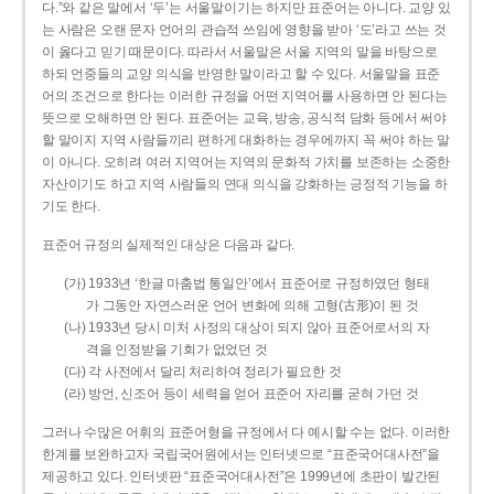
다.”와 같은 말에서 ‘두’는 서울말이기는 하지만 표준어는 아니다. 교양 있
는 사람은 오랜 문자 언어의 관습적 쓰임에 영향을 받아 ‘도’라고 쓰는 것
이 옳다고 믿기 때문이다. 따라서 서울말은 서울 지역의 말을 바탕으로
하되 언중들의 교양 의식을 반영한 말이라고 할 수 있다. 서울말을 표준
어의 조건으로 한다는 이러한 규정을 어떤 지역어를 사용하면 안 된다는
뜻으로 오해하면 안 된다. 표준어는 교육, 방송, 공식적 담화 등에서 써야
할 말이지 지역 사람들끼리 편하게 대화하는 경우에까지 꼭 써야 하는 말
이 아니다. 오히려 여러 지역어는 지역의 문화적 가치를 보존하는 소중한
자산이기도 하고 지역 사람들의 연대 의식을 강화하는 긍정적 기능을 하
기도 한다.
표준어 규정의 실제적인 대상은 다음과 같다.
(가) 1933년 ‘한글 마춤법 통일안’에서 표준어로 규정하였던 형태
가 그동안 자연스러운 언어 변화에 의해 고형(古形)이 된 것
(나) 1933년 당시 미처 사정의 대상이 되지 않아 표준어로서의 자
격을 인정받을 기회가 없었던 것
(다) 각 사전에서 달리 처리하여 정리가 필요한 것
(라) 방언, 신조어 등이 세력을 얻어 표준어 자리를 굳혀 가던 것
그러나 수많은 어휘의 표준어형을 규정에서 다 예시할 수는 없다. 이러한
한계를 보완하고자 국립국어원에서는 인터넷으로 “표준국어대사전”을
제공하고 있다. 인터넷판 “표준국어대사전”은 1999년에 초판이 발간된