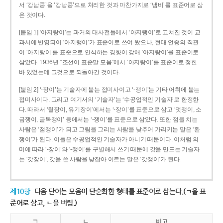
서 ‘강남콩’을 ‘강낭콩’으로 처리한 것과 마찬가지로 ‘냄비’를 표준어로 삼
은 것이다.
[붙임 1] ‘아지랑이’는 과거의 대사전들에서 ‘아지랭이’로 고쳐진 것이 교
과서에 반영되어 ‘아지랭이’가 표준어로 쓰여 왔으나, 현대 언중의 직관
이 ‘아지랑이’를 표준으로 인식하는 경향이 강해 ‘아지랑이’를 표준어로
삼았다. 1936년 “조선어 표준말 모음”에서 ‘아지랑이’를 표준어로 정한
바 있었는데 그것으로 되돌아간 것이다.
[붙임 2] ‘-장이’는 기술자에 붙는 접미사이고 ‘-쟁이’는 기타 어휘에 붙는
접미사이다. 그리고 여기서의 ‘기술자’는 ‘수공업적인 기술자’로 한정한
다. 따라서 ‘칠장이, 유기장이’에서는 ‘-장이’를 표준으로 삼고 ‘멋쟁이, 소
금쟁이, 골목쟁이’ 등에서는 ‘-쟁이’를 표준으로 삼았다. 또한 점을 치는
사람은 ‘점쟁이’가 되고 그림을 그리는 사람을 낮추어 가리키는 말은 ‘환
쟁이’가 된다. 이들은 수공업적인 기술자가 아니기 때문이다. 이처럼 의
미에 따라 ‘-장이’와 ‘-쟁이’를 구별해서 쓰기 때문에 갓을 만드는 기술자
는 ‘갓장이’, 갓을 쓴 사람을 낮잡아 이르는 말은 ‘갓쟁이’가 된다.
제10항
다음 단어는 모음이 단순화한 형태를 표준어로 삼는다.(ㄱ을 표
준어로 삼고, ㄴ을 버림.)
ㄱ
ㄴ
비고