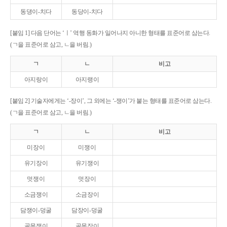
동댕이-치다
동당이-치다
[붙임 1] 다음 단어는 ‘ㅣ’ 역행 동화가 일어나지 아니한 형태를 표준어로 삼는다.
(ㄱ을 표준어로 삼고, ㄴ을 버림.)
ㄱ
ㄴ
비고
아지랑이
아지랭이
[붙임 2] 기술자에게는 ‘-장이’, 그 외에는 ‘-쟁이’가 붙는 형태를 표준어로 삼는다.
(ㄱ을 표준어로 삼고, ㄴ을 버림.)
ㄱ
ㄴ
비고
미장이
미쟁이
유기장이
유기쟁이
멋쟁이
멋장이
소금쟁이
소금장이
담쟁이-덩굴
담장이-덩굴
골목쟁이
골목장이