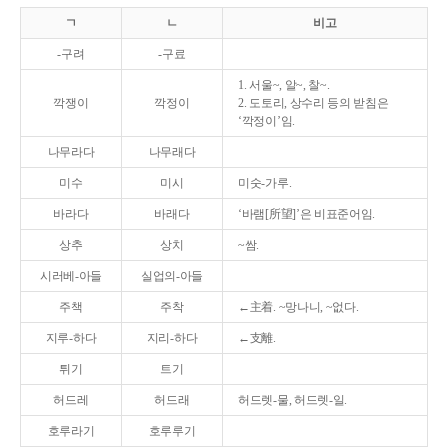
ㄱ
ㄴ
비고
-구려
-구료
1. 서울~, 알~, 찰~.
깍쟁이
깍정이
2. 도토리, 상수리 등의 받침은
‘깍정이’임.
나무라다
나무래다
미수
미시
미숫-가루.
바라다
바래다
‘바램[所望]’은 비표준어임.
상추
상치
~쌈.
시러베-아들
실업의-아들
주책
주착
←主着. ~망나니, ~없다.
지루-하다
지리-하다
←支離.
튀기
트기
허드레
허드래
허드렛-물, 허드렛-일.
호루라기
호루루기