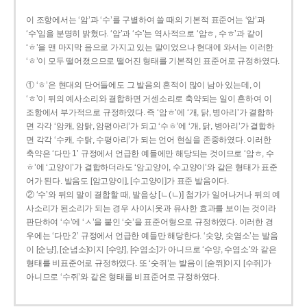
이 조항에서는 ‘암’과 ‘수’를 구별하여 쓸 때의 기본적 표준어는 ‘암’과
‘수’임을 분명히 밝혔다. ‘암’과 ‘수’는 역사적으로 ‘암ㅎ, 수ㅎ’과 같이
‘ㅎ’을 맨 마지막 음으로 가지고 있는 말이었으나 현대에 와서는 이러한
‘ㅎ’이 모두 떨어졌으므로 떨어진 형태를 기본적인 표준어로 규정하였다.
① ‘ㅎ’은 현대의 단어들에도 그 발음의 흔적이 많이 남아 있는데, 이
‘ㅎ’이 뒤의 예사소리와 결합하면 거센소리로 축약되는 일이 흔하여 이
조항에서 부가적으로 규정하였다. 즉 ‘암ㅎ’에 ‘개, 닭, 병아리’가 결합하
면 각각 ‘암캐, 암탉, 암평아리’가 되고 ‘수ㅎ’에 ‘개, 닭, 병아리’가 결합하
면 각각 ‘수캐, 수탉, 수평아리’가 되는 언어 현실을 존중하였다. 이러한
축약은 ‘다만 1’ 규정에서 언급한 예들에만 해당되는 것이므로 ‘암ㅎ, 수
ㅎ’에 ‘고양이’가 결합하더라도 ‘암고양이, 수고양이’와 같은 형태가 표준
어가 된다. 발음도 [암고양이], [수고양이]가 표준 발음이다.
② ‘수’와 뒤의 말이 결합할 때, 발음상 [ㄴ(ㄴ)] 첨가가 일어나거나 뒤의 예
사소리가 된소리가 되는 경우 사이시옷과 유사한 효과를 보이는 것이라
판단하여 ‘수’에 ‘ㅅ’을 붙인 ‘숫’을 표준어형으로 규정하였다. 이러한 경
우에는 ‘다만 2’ 규정에서 언급한 예들만 해당한다. ‘숫양, 숫염소’는 발음
이 [순냥], [순념소]이지 [수양], [수염소]가 아니므로 ‘수양, 수염소’와 같은
형태를 비표준어로 규정하였다. 또 ‘숫쥐’는 발음이 [숟쮜]이지 [수쥐]가
아니므로 ‘수쥐’와 같은 형태를 비표준어로 규정하였다.