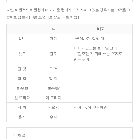
다만, 어원적으로 원형에 더 가까운 형태가 아직 쓰이고 있는 경우에는, 그것을 표
준어로 삼는다.(ㄱ을 표준어로 삼고, ㄴ을 버림.)
ㄱ
ㄴ
비고
갈비
가리
~구이, ~찜, 갈빗-대.
1. 사기 만드는 물레 밑 고리.
갓모
갈모
2. '갈모'는 갓 위에 쓰는, 유지로
만든 우비.
굴-젓
구-젓
말-곁
말-겻
물-수란
물-수랄
밀-뜨리다
미-뜨리다
적-이
저으기
적이-나, 적이나-하면.
휴지
수지
해설