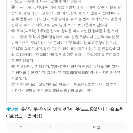
라요’도 ‘나무랬다, 나무래요’를 취하지 않는다.
④ ‘미시/미수, 상치/상추’ 역시 발음의 변화에 따라 ‘미수, 상추’가 현실 발
음으로 더 널리 쓰이고 있으므로 ‘미시, 상치’로 쓰지 않는다. 종(種)이 다
른 두 동물 사이에서 난 새끼를 말하는 ‘튀기’는 원래 ‘트기’였으나 발음이
변하여 ‘튀기’가 되었고 이 말이 널리 쓰이므로 표준어로 삼았다.
⑤ ‘주책(←주착, 主着)’은 한자어 형태를 버리고 변한 형태를 취한 것이
다. 그런데 ‘주착’이 원래 일정하게 자리 잡힌 주장이나 판단력이라는 뜻
이었으므로 ‘주책없다’가 표준어이고 ‘주책이다’는 비표준형이었으나,
‘주책’의 의미로서 ‘일정한 줏대가 없이 되는대로 하는 짓’을 인정함에 따
라 2016년에는 ‘주책없다’와 같은 의미로 쓰이는 ‘주책이다’를 표준형으
로 인정하였다.
⑥ ‘지루하다(←지리하다, 支離--)’ 역시 한자어 어원의 형태를 버리고 변
한 형태를 취한 것이다. 그러나 ‘지리멸렬(支離滅裂)’에서는 ‘지리’가 유지
되고 있다.
⑦ ‘시러베아들(←실업의아들), 허드레(←허드래), 호루라기(←호루루
기)’ 역시 변화된 후의 현실 발음을 반영한 표준어이다.
제12항
‘웃-’ 및 ‘윗-’은 명사 ‘위’에 맞추어 ‘윗-’으로 통일한다.(ㄱ을 표준
어로 삼고, ㄴ을 버림.)
ㄱ
ㄴ
비고