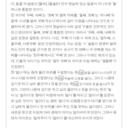
이, 돐을’의 발음인 [돌씨], [돌쓸]이 언어 현실에 있는 발음이 아니므로 ‘돌’
하나로 통합한 것이다.
② 과거에 ‘두째, 세째’는 ‘첫째’와 함께 차례를, ‘둘째, 셋째’는 ‘하나째’와
함께 ‘사과를 벌써 셋째 먹는다’에서와 같이 수량을 나타내는 것으로 구
별하여 써 왔다. 그러나 언어 현실에서 이와 같은 구별은 인위적인 것이
라고 판단되어 ‘둘째, 셋째’로 통합한 것이다. 따라서 ‘두째, 세째, 네째’와
같은 표현은 잘못된 것이다. 다만, ‘두째’가 다른 수 뒤에 오는 ‘열두째, 스
물두째, 서른두째’ 등은 인정하였는데, 이는 받침 ‘ㄹ’ 발음이 분명히 탈락
하는 언어 현실을 근거로 한 것이다. 순서가 첫 번째나 두 번째쯤 되는 차
례를 나타내는 ‘한두째’에서도 ‘두째’로 쓴다. 그러나 이에도 예외가 있는
데, 드물게 쓰이기는 하지만 ‘열두 개째’의 의미로 쓰일 때에는 ‘열둘째’가
인정된다.
③ ‘빌다’에는 원래 물건 따위를 구걸한다는 뜻
과 신
(
밥을 빌러 다니다)
예
이나 사람 따위에 간청한다는 뜻
, 그리고 나중에
(
하늘에 소원을 빌다)
예
갚기로 하고 남의 물건이나 돈을 쓴다는 뜻
이 있
(
친구에게 돈을 빌다)
예
었다. 그런데 나중에 갚기로 하고 남의 물건이나 돈을 쓴다는 뜻의 ‘빌
다’는 ‘빌리다’로 형태가 바뀜에 따라 ‘빌다’를 버리고 ‘빌리다’를 표준어
로 삼은 것이다. ‘빌리다’는 원래 ‘빌다’의 피동형으로서 대가를 받기로 하
고 남에게 물건이나 돈 따위를 내어 주는 것을 뜻하는 말이었다. 그러나
새로운 뜻으로 쓰임에 따라 원래의 의미는 잃어버리게 되었다. 그래서 원
래의 의미로는 ‘빌려주다’가 ‘빌리다’를 대신하여 쓰이게 되었다.