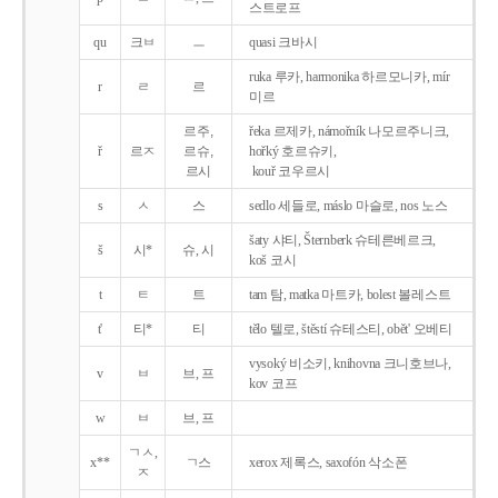
스트로프
qu
크ㅂ
ㅡ
quasi 크바시
ruka 루카, harmonika 하르모니카, mír
r
ㄹ
르
미르
르주,
řeka 르제카, námořník 나모르주니크,
ř
르ㅈ
르슈,
hořký 호르슈키,
르시
kouř 코우르시
s
ㅅ
스
sedlo 세들로, máslo 마슬로, nos 노스
šaty 샤티, Šternberk 슈테른베르크,
š
시*
슈, 시
koš 코시
t
ㅌ
트
tam 탐, matka 마트카, bolest 볼레스트
t'
티*
티
tělo 텔로, štěstí 슈테스티, obět' 오베티
vysoký 비소키, knihovna 크니호브나,
v
ㅂ
브, 프
kov 코프
w
ㅂ
브, 프
ㄱㅅ,
x**
ㄱ스
xerox 제록스, saxofón 삭소폰
ㅈ