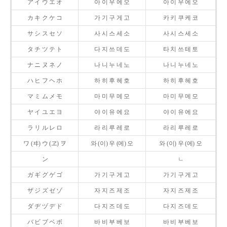
ア イ ウ エ オ
아 이 우 에 오
아 이 우 에 오
カ キ ク ケ コ
가 기 구 게 고
카 키 쿠 케 코
サ シ ス セ ソ
사 시 스 세 소
사 시 스 세 소
タ チ ツ テ ト
다 지 쓰 데 도
타 치 쓰 테 토
ナ ニ ヌ ネ ノ
나 니 누 네 노
나 니 누 네 노
ハ ヒ フ ヘ ホ
하 히 후 헤 호
하 히 후 헤 호
マ ミ ム メ モ
마 미 무 메 모
마 미 무 메 모
ヤ イ ユ エ ヨ
야 이 유 에 요
야 이 유 에 요
ラ リ ル レ ロ
라 리 루 레 로
라 리 루 레 로
ワ (ヰ) ウ (ヱ) ヲ
와 (이) 우 (에) 오
와 (이) 우 (에) 오
ン
ㄴ
ガ ギ グ ゲ ゴ
가 기 구 게 고
가 기 구 게 고
ザ ジ ズ ゼ ゾ
자 지 즈 제 조
자 지 즈 제 조
ダ ヂ ヅ デ ド
다 지 즈 데 도
다 지 즈 데 도
バ ビ ブ ベ ボ
바 비 부 베 보
바 비 부 베 보