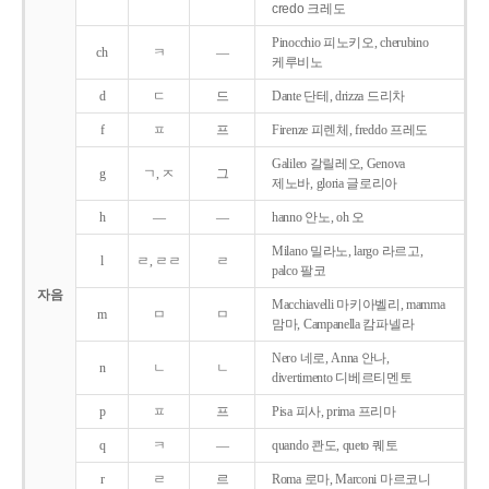
credo 크레도
Pinocchio 피노키오, cherubino
ch
ㅋ
―
케루비노
d
ㄷ
드
Dante 단테, drizza 드리차
f
ㅍ
프
Firenze 피렌체, freddo 프레도
Galileo 갈릴레오, Genova
g
ㄱ, ㅈ
그
제노바, gloria 글로리아
h
―
―
hanno 안노, oh 오
Milano 밀라노, largo 라르고,
l
ㄹ, ㄹㄹ
ㄹ
palco 팔코
자음
Macchiavelli 마키아벨리, mamma
m
ㅁ
ㅁ
맘마, Campanella 캄파넬라
Nero 네로, Anna 안나,
n
ㄴ
ㄴ
divertimento 디베르티멘토
p
ㅍ
프
Pisa 피사, prima 프리마
q
ㅋ
―
quando 콴도, queto 퀘토
r
ㄹ
르
Roma 로마, Marconi 마르코니