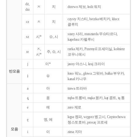
dż,
ㅈ
치
drzewo 제보, łodż 워치
drz
czysty 치스티, beczka 베치카, klucz
cz
ㅊ
치
클루치
szary 샤리, musztarda 무슈타르다,
sz
시*
슈, 시
kapelusz 카펠루시
ㅈ,
rzeka 제카, Przemyśl 프셰미실, kołnierz
rz
주, 슈, 시
시*
코우니에시
j
이*
jasny 야스니, kraj 크라이
반모음
łono 워노, głowa 그워바, bułka 부우카,
ł
우
kanał 카나우
a
아
trawa 트라바
ą̨
옹
trąba 트롱바, mąka 몽카, kąt 콩트, tą 통
e
에
zero 제로
kępa 켕파, węgorz 벵고시, Częstochowa
ę
엥, 에
쳉스토호바, proszę 프로셰
모음
i
이
zima 지마