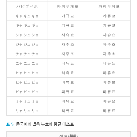
パ ピ プ ペ ポ
파 피 푸 페 포
파 피 푸 페 포
キャ キュ キョ
갸 규 교
캬 큐 쿄
ギャ ギュ ギョ
갸 규 교
갸 규 교
シャ シュ ショ
샤 슈 쇼
샤 슈 쇼
ジャ ジュ ジョ
자 주 조
자 주 조
チャ チュ チョ
자 주 조
차 추 초
ニャ ニュ ニョ
냐 뉴 뇨
냐 뉴 뇨
ヒャ ヒュ ヒョ
햐 휴 효
햐 휴 효
ビャ ビュ ビョ
뱌 뷰 뵤
뱌 뷰 뵤
ピャ ピュ ピョ
퍄 퓨 표
퍄 퓨 표
ミャ ミュ ミョ
먀 뮤 묘
먀 뮤 묘
リャ リュ リョ
랴 류 료
랴 류 료
표 5
중국어의 발음 부호와 한글 대조표
성 모 (聲母)