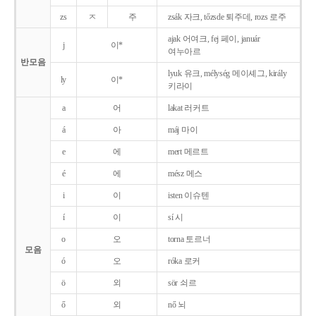
zs
ㅈ
주
zsák 자크, tőzsde 퇴주데, rozs 로주
ajak 어여크, fej 페이, január
j
이*
여누아르
반모음
lyuk 유크, mélység 메이셰그, király
ly
이*
키라이
a
어
lakat 러커트
á
아
máj 마이
e
에
mert 메르트
é
에
mész 메스
i
이
isten 이슈텐
í
이
sí 시
o
오
torna 토르너
모음
ó
오
róka 로커
ö
외
sör 쇠르
ő
외
nő 뇌