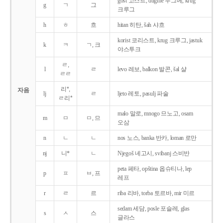
gost 고스트, dugme 두그메, krug
g
ㄱ
그
크루그
h
ㅎ
흐
hitan 히탄, šah 샤흐
korist 코리스트, krug 크루그, jastuk
k
ㅋ
ㄱ, 크
야스투크
ㄹ,
l
ㄹ
levo 레보, balkon 발콘, šal 샬
ㄹㄹ
리*,
자음
lj
ㄹ
ljeto 레토, pasulj 파술
ㄹ리*
malo 말로, mnogo 므노고, osam
m
ㅁ
ㅁ, 므
오삼
n
ㄴ
ㄴ
nos 노스, banka 반카, loman 로만
nj
니*
ㄴ
Njegoš 녜고시, svibanj 스비반
peta 페타, opština 옵슈티나, lep
p
ㅍ
ㅂ, 프
레프
r
ㄹ
르
riba 리바, torba 토르바, mir 미르
sedam 세담, posle 포슬레, glas
s
ㅅ
스
글라스