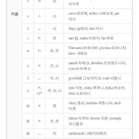
r
ㄹ
르
슈누르
serce 세르체, srebro 스레브로, pas
자음
s
ㅅ
스
파스
ś
ㅡ
시
ślepy 실레피, dziś 지시
t
ㅌ
트
tam 탐, matka 마트카, but 부트
Warszawa 바르샤바, piwnica 피브니차,
w
ㅂ
브, 프
krew 크레프
zamek 자메크, zbrodnia 즈브로드니아,
z
ㅈ
즈, 스
wywóz 비부스
ź
ㅡ
지, 시
gwoździk 그보지지크, więź 비엥시
ㅈ,
żyto 지토, różny 루주니, łyżka 위슈카,
ż
주, 슈, 시
시*
straż 스트라시
chory 호리, kuchnia 쿠흐니아, dach
ch
ㅎ
흐
다흐
dziura 지우라, dzwon 즈본, mosiądz
dz
ㅈ
즈, 츠
모시옹츠
dź
ㅡ
치
niedźwiedź 니에치비에치