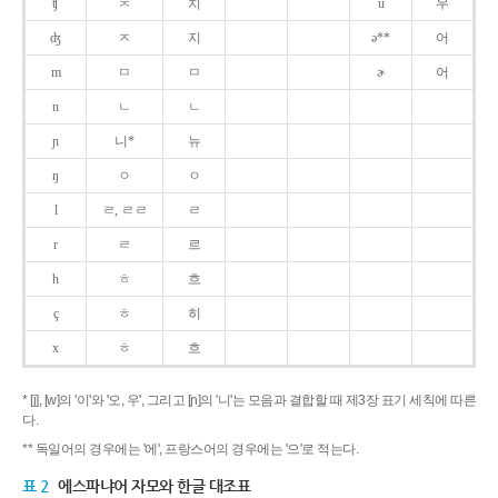
ʧ
ㅊ
치
u
우
ʤ
ㅈ
지
ə**
어
m
ㅁ
ㅁ
ɚ
어
n
ㄴ
ㄴ
ɲ
니*
뉴
ŋ
ㅇ
ㅇ
l
ㄹ, ㄹㄹ
ㄹ
r
ㄹ
르
h
ㅎ
흐
ç
ㅎ
히
x
ㅎ
흐
* [j], [w]의 '이'와 '오, 우', 그리고 [ɲ]의 '니'는 모음과 결합할 때 제3장 표기 세칙에 따른
다.
** 독일어의 경우에는 '에', 프랑스어의 경우에는 '으'로 적는다.
표 2
에스파냐어 자모와 한글 대조표