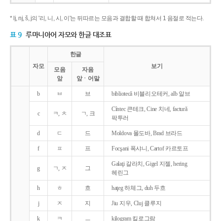
* lj, nj, š, j의 '리, 니, 시, 이'는 뒤따르는 모음과 결합할 때 합쳐서 1 음절로 적는다.
표 9
루마니아어 자모와 한글 대조표
한글
자모
보기
모음
자음
앞
앞ㆍ어말
b
ㅂ
브
bibliotecǎ 비블리오테커, alb 알브
Cîntec 큰테크, Cine 치네, facturǎ
c
ㅋ, ㅊ
ㄱ, 크
팍투러
d
ㄷ
드
Moldova 몰도바, Brad 브라드
f
ㅍ
프
Focşani 폭샤니, Cartof 카르토프
Galaţi 갈라치, Gigel 지젤, hering
g
ㄱ, ㅈ
그
헤린그
h
ㅎ
흐
haţeg 하체그, duh 두흐
j
ㅈ
지
Jiu 지우, Cluj 클루지
k
ㅋ
ㅡ
kilogram 킬로그람