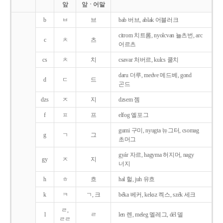
앞
앞ㆍ어말
b
ㅂ
브
bab 버브, ablak 어블러크
citrom 치트롬, nyolcvan 뇰츠번, arc
c
ㅊ
츠
어르츠
cs
ㅊ
치
csavar 처버르, kulcs 쿨치
daru 더루, medve 메드베, gond
d
ㄷ
드
곤드
dzs
ㅈ
지
dzsem 젬
f
ㅍ
프
elfog 엘포그
gumi 구미, nyugta 뉴그터, csomag
g
ㄱ
그
초머그
gyár 자르, hagyma 허지머, nagy
gy
ㅈ
지
너지
h
ㅎ
흐
hal 헐, juh 유흐
k
ㅋ
ㄱ, 크
béka 베커, keksz 켁스, szék 세크
ㄹ,
l
ㄹ
len 렌, meleg 멜레그, dél 델
ㄹㄹ