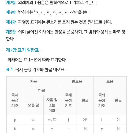
제2항
외래어의 1 음운은 원칙적으로 1 기호로 적는다.
제3항
받침에는 ‘ㄱ, ㄴ, ㄹ, ㅁ, ㅂ, ㅅ, ㅇ’만을 쓴다.
제4항
파열음 표기에는 된소리를 쓰지 않는 것을 원칙으로 한다.
제5항
이미 굳어진 외래어는 관용을 존중하되, 그 범위와 용례는 따로 정
한다.
제2장 표기 일람표
외래어는 표 1~19에 따라 표기한다.
표 1
국제 음성 기호와 한글 대조표
자음
반모음
모음
한글
국제
국제
국제
자음 앞
음성
음성
한글
음성
한글
모음 앞
또는
기호
기호
기호
어말
p
ㅍ
ㅂ, 프
j
이*
i
이
b
ㅂ
브
ɥ
위
y
위