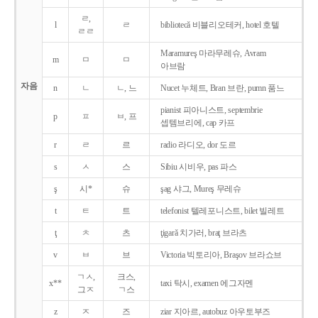
ㄹ,
l
ㄹ
bibliotecǎ 비블리오테커, hotel 호텔
ㄹㄹ
Maramureş 마라무레슈, Avram
m
ㅁ
ㅁ
아브람
자음
n
ㄴ
ㄴ, 느
Nucet 누체트, Bran 브란, pumn 품느
pianist 피아니스트, septembrie
p
ㅍ
ㅂ, 프
셉템브리에, cap 카프
r
ㄹ
르
radio 라디오, dor 도르
s
ㅅ
스
Sibiu 시비우, pas 파스
ş
시*
슈
şag 샤그, Mureş 무레슈
t
ㅌ
트
telefonist 텔레포니스트, bilet 빌레트
ţ
ㅊ
츠
ţigarǎ 치가러, braţ 브라츠
v
ㅂ
브
Victoria 빅토리아, Braşov 브라쇼브
ㄱㅅ,
크스,
x**
taxi 탁시, examen 에그자멘
그ㅈ
ㄱ스
z
ㅈ
즈
ziar 지아르, autobuz 아우토부즈