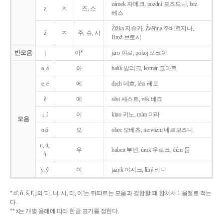
zámek 자메크, pozdní 포즈드니, bez
z
ㅈ
즈, 스
베스
Žižka 지슈카, Žvěřina 주베르지나,
ž
ㅈ
주, 슈, 시
Brož 브로시
반모음
j
이*
jaro 야로, pokoj 포코이
a, á
아
balík 발리크, komár 코마르
e, é
에
dech 데흐, léto 레토
ě
예
sěst 셰스트, věk 베크
i, í
이
kino 키노, míra 미라
모음
o,ó
오
obec 오베츠, nervózni 네르보즈니
u, ú,
우
buben 부벤, úrok 우로크, dům 둠
ů
y, ý
이
jazyk
야지크, líný 리니
* d', ň, š, t', j의 '디, 니, 시, 티, 이'는 뒤따르는 모음과 결합할 때 합쳐서 1 음절로 적는
다.
** x는 개별 용례에 따라 한글 표기를 정한다.