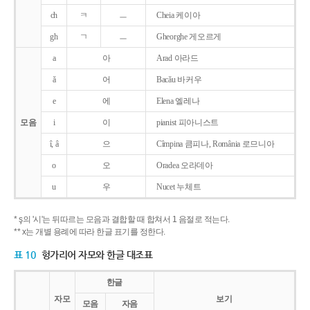
ch
ㅋ
ㅡ
Cheia 케이아
gh
ㄱ
ㅡ
Gheorghe 게오르게
a
아
Arad 아라드
ǎ
어
Bacǎu 바커우
e
에
Elena 엘레나
모음
i
이
pianist 피아니스트
î, â
으
Cîmpina 큼피나, România 로므니아
o
오
Oradea 오라데아
u
우
Nucet 누체트
* ş의 '시'는 뒤따르는 모음과 결합할 때 합쳐서 1 음절로 적는다.
** x는 개별 용례에 따라 한글 표기를 정한다.
표 10
헝가리어 자모와 한글 대조표
한글
자모
보기
모음
자음