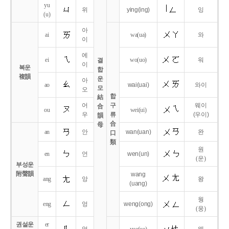
yu
위
ying
(ing)
잉
(u)
아
ai
wa
(ua)
와
이
에
ei
wo
(uo)
워
결
이
복운
합
複韻
운
아
ao
wai
(uai)
와이
모
오
합
結
어
구
웨이
合
ou
wei
(ui)
우
류
(우이)
韻
合
母
an
안
wan
(uan)
완
口
類
원
en
언
wen
(un)
(운)
부성운
附聲韻
wang
ang
앙
왕
(uang)
웡
eng
엉
weng
(ong)
(웅)
권설운
er