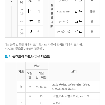
얼
yue
(ue)
웨
*
(r)
촬
ya
구
야
yuan
(uan)
위안
(ia)
류
撮
yo
요
yun
(un)
윈
口
類
ye
예
yong
(iong)
융
(ie)
[ ]는 단독 발음될 경우의 표기임. ( )는 자음이 선행할 경우의 표기임.
* 순치성(脣齒聲), 권설운(捲舌韻).
표 6
폴란드어 자모와 한글 대조표
한글
자모
보기
모음
자음
앞
앞ㆍ어말
burak 부라크, szybko 십코, dobrze
b
ㅂ
ㅂ, 브, 프
도브제, chleb 흘레프
c
ㅊ
츠
cel 첼, Balicki 발리츠키, noc 노츠
ć
ㅡ
치
dać 다치