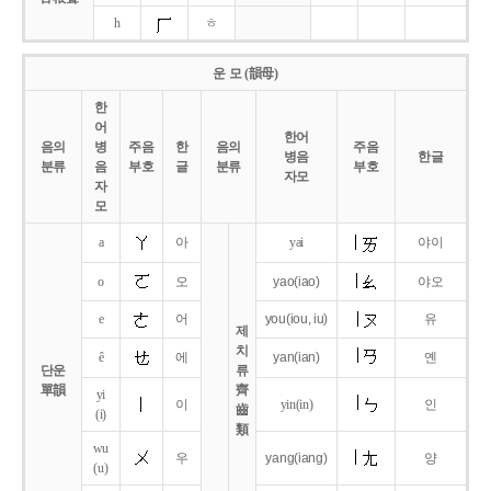
h
ㅎ
운 모 (韻母)
한
어
한어
음의
병
주음
한
음의
주음
병음
한글
분류
음
부호
글
분류
부호
자모
자
모
a
아
yai
야이
o
오
yao
(iao)
야오
e
어
you
(iou,
iu)
유
제
치
ê
에
yan
(ian)
옌
단운
류
單韻
齊
yi
이
yin(in)
인
齒
(i)
類
wu
우
yang
(iang)
양
(u)