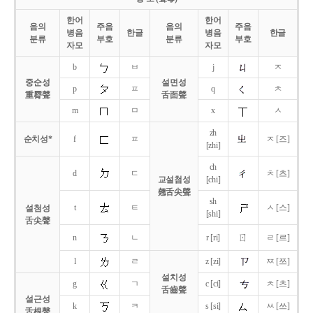
한어
한어
음의
주음
음의
주음
병음
한글
병음
한글
분류
부호
분류
부호
자모
자모
b
ㅂ
j
ㅈ
중순성
설면성
p
ㅍ
q
ㅊ
重脣聲
舌面聲
m
ㅁ
x
ㅅ
zh
순치성*
f
ㅍ
ㅈ [즈]
[zhi]
ch
d
ㄷ
ㅊ [츠]
교설첨성
[chi]
翹舌尖聲
sh
t
ㅌ
ㅅ [스]
설첨성
[shi]
舌尖聲
ㄖ
n
ㄴ
r [ri]
ㄹ [르]
l
ㄹ
z [zi]
ㅉ [쯔]
설치성
g
ㄱ
c [ci]
ㅊ [츠]
舌齒聲
설근성
k
ㅋ
s [si]
ㅆ [쓰]
舌根聲