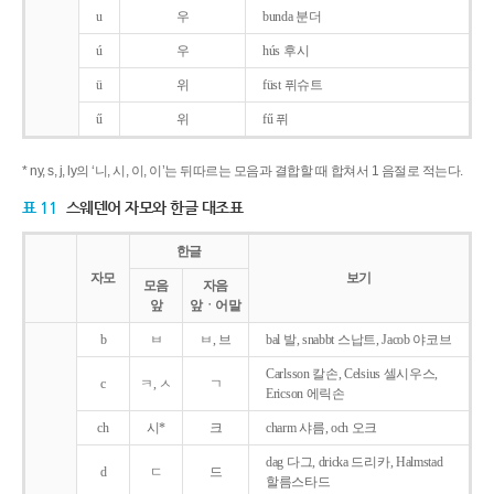
u
우
bunda 분더
ú
우
hús 후시
ü
위
füst 퓌슈트
ű
위
fű 퓌
* ny, s, j, ly의 ‘니, 시, 이, 이’는 뒤따르는 모음과 결합할 때 합쳐서 1 음절로 적는다.
표 11
스웨덴어 자모와 한글 대조표
한글
자모
보기
모음
자음
앞
앞ㆍ어말
b
ㅂ
ㅂ, 브
bal 발, snabbt 스납트, Jacob 야코브
Carlsson 칼손, Celsius 셀시우스,
c
ㅋ, ㅅ
ㄱ
Ericson 에릭손
ch
시*
크
charm 샤름, och 오크
dag 다그, dricka 드리카, Halmstad
d
ㄷ
드
할름스타드