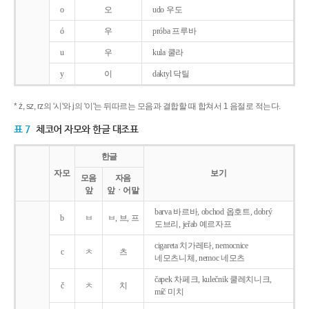
o
오
udo 우도
ó
우
próba 프루바
u
우
kula 쿨라
y
이
daktyl 닥틸
* ż, sz, rz의 '시'와 j의 '이'는 뒤따르는 모음과 결합할 때 합쳐서 1 음절로 적는다.
표 7
체코어 자모와 한글 대조표
한글
자모
보기
모음
자음
앞
앞ㆍ어말
barva 바르바, obchod 옵호트, dobrý
b
ㅂ
ㅂ, 브, 프
도브리, jeřab 예르자프
cigareta 치가레타, nemocnice
c
ㅊ
츠
네모츠니체, nemoc 네모츠
čapek 차페크, kulečnik 쿨레치니크,
č
ㅊ
치
míč 미치