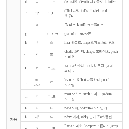
d
ㄷ
드, 트
dech 데흐, divadlo 디바들로, led 레트
d'ábel 댜벨, lod'ka 로티카, hrud'
d'
디*
디, 티
흐루티
f
ㅍ
프
fík 피크, knoflík 크노플리크
g
ㄱ
ㄱ, 그, 크
gramofon 그라모폰
h
ㅎ
흐
hadr 하드르, hmyz 흐미스, bůh 부흐
choditi 호디티, chlapec 흘라페츠, prach
ch
ㅎ
흐
프라흐
kachna 카흐나, nikdy 니크디, padák
k
ㅋ
ㄱ, 크
파다크
ㄹ,
lev 레프, šplhati 슈플하티, postel
l
ㄹ
ㄹㄹ
포스텔
most 모스트, mrak 므라크, podzim
m
ㅁ
ㅁ, 므
포드짐
n
ㄴ
ㄴ
noha 노하, podmínka 포드민카
ň
니*
ㄴ
němý 네미, sáňky 산키, Plzeň 플젠
자음
Praha 프라하, koroptev 코롭테프, strop
p
ㅍ
ㅂ, 프