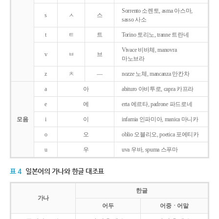
Sorrento 소렌토, asma 아스마,
s
ㅅ
스
sasso 사소
t
ㅌ
트
Torino 토리노, tranne 트란네
Vivace 비바체, manovra
v
ㅂ
브
마노브라
z
ㅊ
―
nozze 노체, mancanza 만칸차
a
아
abituro 아비투로, capra 카프라
e
에
erta 에르타, padrone 파드로네
모음
i
이
infamia 인파미아, manica 마니카
o
오
oblio 오블리오, poetica 포에티카
u
우
uva 우바, spuma 스푸마
표 4
일본어의 가나와 한글 대조표
한글
가나
어두
어중ㆍ어말