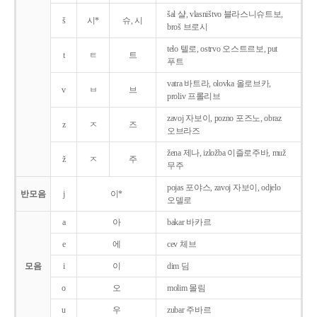
šal 샬, vlasništvo 블라스니슈트보,
š
시*
슈, 시
broš 브로시
telo 텔로, ostrvo 오스트르보, put
t
ㅌ
트
푸트
vatra 바트라, olovka 올로브카,
v
ㅂ
브
proliv 프롤리브
zavoj 자보이, pozno 포즈노, obraz
z
ㅈ
즈
오브라즈
žena 제나, izložba 이즐로주바, muž
ž
ㅈ
주
무주
pojas 포야스, zavoj 자보이, odjelo
반모음
j
이*
오델로
a
아
bakar 바카르
e
에
cev 체브
모음
i
이
dim 딤
o
오
molim 몰림
u
우
zubar 주바르