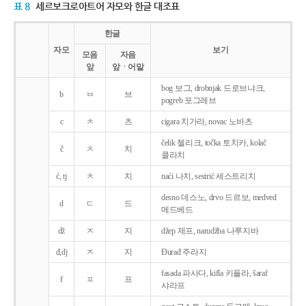
표 8
세르보크로아트어 자모와 한글 대조표
한글
자모
보기
모음
자음
앞
앞ㆍ어말
bog 보그, drobnjak 드로브냐크,
b
ㅂ
브
pogreb 포그레브
c
ㅊ
츠
cigara 치가라, novac 노바츠
čelik 첼리크, točka 토치카, kolač
č
ㅊ
치
콜라치
ć, tj
ㅊ
치
naći 나치, sestrić 세스트리치
desno 데스노, drvo 드르보, medved
d
ㄷ
드
메드베드
dž
ㅈ
지
džep 제프, narudžba 나루지바
đ,dj
ㅈ
지
Ðurađ 주라지
fasada 파사다, kifla 키플라, šaraf
f
ㅍ
프
샤라프