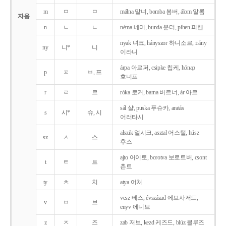
m
ㅁ
ㅁ
málna 말너, bomba 봄버, álom 알롬
자음
n
ㄴ
ㄴ
néma 네머, bunda 분더, pihen 피헨
nyak 녀크, hányszor 하니소르, irány
ny
니*
니
이라니
árpa 아르퍼, csipke 칩케, hónap
p
ㅍ
ㅂ, 프
호너프
r
ㄹ
르
róka 로커, barna 버르너, ár 아르
sál 샬, puska 푸슈카, aratás
s
시*
슈, 시
어러타시
alszik 얼시크, asztal 어스털, húsz
sz
ㅅ
스
후스
ajto 어이토, borotva 보로트버, csont
t
ㅌ
트
촌트
ty
ㅊ
치
atya 어처
vesz 베스, évszázad 에브사저드,
v
ㅂ
브
enyv 에니브
z
ㅈ
즈
zab 저브, kezd 케즈드, blúz 블루즈