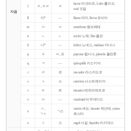
lacrar 라크라르, Lulio 룰리오,
l
ㄹ, ㄹㄹ
ㄹ
ocal 오칼
자음
ll
이*
―
llama 야마, lluvia 유비아
m
ㅁ
ㅁ
membrete 멤브레테
n
ㄴ
ㄴ
noche 노체, flan 플란
ñ
니*
―
ñoñez 뇨녜스, mañana 마냐나
p
ㅍ
ㅂ, 프
pepsina 펩시나, plantón 플란톤
q
ㅋ
―
quisquilla 키스키야
r
ㄹ
르
rascador 라스카도르
s
ㅅ
스
sastreria 사스트레리아
t
ㅌ
트
tetraetro 테트라에트로
v
ㅂ
―
viudedad 비우데다드
ㅅ,
xenón 세논, laxante 락산테, yuxta
x
ㄱ스
ㄱㅅ
육스타
z
ㅅ
스
zagal 사갈, liquidez 리키데스