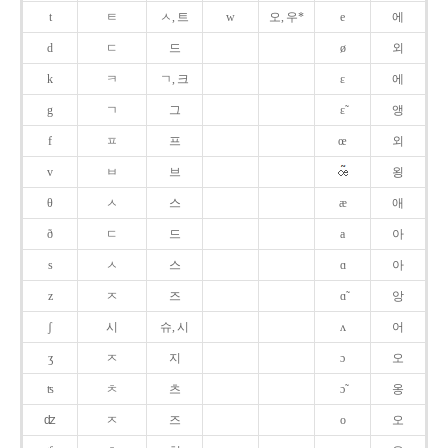
t
ㅌ
ㅅ, 트
w
오, 우*
e
에
d
ㄷ
드
ø
외
k
ㅋ
ㄱ, 크
ɛ
에
g
ㄱ
그
ɛ̃
앵
f
ㅍ
프
œ
외
v
ㅂ
브
욍
θ
ㅅ
스
æ
애
ð
ㄷ
드
a
아
s
ㅅ
스
ɑ
아
z
ㅈ
즈
ɑ̃
앙
ʃ
시
슈, 시
ʌ
어
ʒ
ㅈ
지
ɔ
오
ʦ
ㅊ
츠
ɔ̃
옹
ʣ
ㅈ
즈
o
오