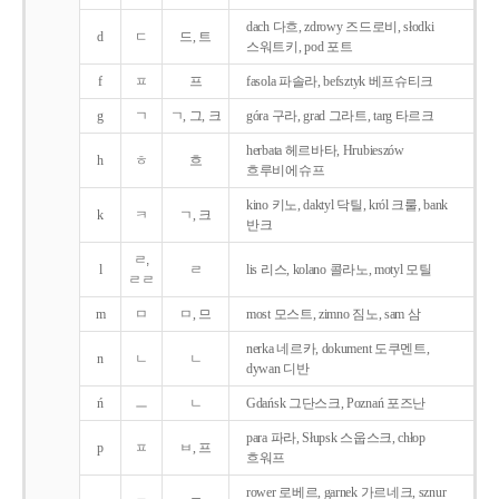
dach 다흐, zdrowy 즈드로비, słodki
d
ㄷ
드, 트
스워트키, pod 포트
f
ㅍ
프
fasola 파솔라, befsztyk 베프슈티크
g
ㄱ
ㄱ, 그, 크
góra 구라, grad 그라트, targ 타르크
herbata 헤르바타, Hrubieszów
h
ㅎ
흐
흐루비에슈프
kino 키노, daktyl 닥틸, król 크룰, bank
k
ㅋ
ㄱ, 크
반크
ㄹ,
l
ㄹ
lis 리스, kolano 콜라노, motyl 모틸
ㄹㄹ
m
ㅁ
ㅁ, 므
most 모스트, zimno 짐노, sam 삼
nerka 네르카, dokument 도쿠멘트,
n
ㄴ
ㄴ
dywan 디반
ń
ㅡ
ㄴ
Gdańsk 그단스크, Poznań 포즈난
para 파라, Słupsk 스웁스크, chłop
p
ㅍ
ㅂ, 프
흐워프
rower 로베르, garnek 가르네크, sznur