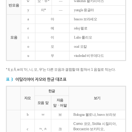
w
오ㆍ우*
―
walkirias 왈키리아스
반모음
y
이*
―
yungla 융글라
a
아
braceo 브라세오
e
에
reloj 렐로
모음
i
이
Lulio 룰리오
o
오
ocal 오칼
u
우
viudedad 비우데다드
* ll, y, ñ, w의 '이, 니, 오, 우'는 다른 모음과 결합할 때 합쳐서 1 음절로 적는다.
표 3
이탈리아어 자모와 한글 대조표
한글
자모
보기
자음
모음 앞
앞ㆍ어말
b
ㅂ
브
Bologna 볼로냐, bravo 브라보
Como 코모, Sicilia 시칠리아,
c
ㅋ, ㅊ
크
Boccaccio 보카치오,