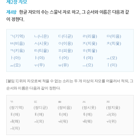
제2장 자모
제4항
한글 자모의 수는 스물넉 자로 하고, 그 순서와 이름은 다음과 같
이 정한다.
ㄱ(기역)
ㄴ(니은)
ㄷ(디귿)
ㄹ(리을)
ㅁ(미음)
ㅂ(비읍)
ㅅ(시옷)
ㅇ(이응)
ㅈ(지읒)
ㅊ(치읓)
ㅋ(키읔)
ㅌ(티읕)
ㅍ(피읖)
ㅎ(히읗)
ㅏ(아)
ㅑ(야)
ㅓ(어)
ㅕ(여)
ㅗ(오)
ㅛ(요)
ㅜ(우)
ㅠ(유)
ㅡ(으)
ㅣ(이)
[붙임 1] 위의 자모로써 적을 수 없는 소리는 두 개 이상의 자모를 어울러서 적되, 그
순서와 이름은 다음과 같이 정한다.
ㄲ
ㄸ
ㅃ
ㅆ
ㅉ
(쌍기역)
(쌍디귿)
(쌍비읍)
(쌍시옷)
(쌍지읒)
ㅐ(애)
ㅒ(얘)
ㅔ(에)
ㅖ(예)
ㅘ(와)
ㅙ(왜)
ㅚ(외)
ㅝ(워)
ㅞ(웨)
ㅟ(위)
ㅢ(의)