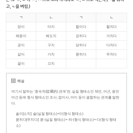
고, ㄴ을 버림.)
ㄱ
ㄴ
ㄱ
ㄴ
맏이
마지
핥이다
할치다
해돋이
해도지
걷히다
거치다
굳이
구지
닫히다
다치다
같이
가치
묻히다
무치다
끝이
끄치
해설
여기서 말하는 ‘종속적(從屬的) 관계’란, 실질 형태소인 체언, 어근, 용언
어간 등에 형식 형태소인 조사, 접미사, 어미 등이 결합하는 관계를 말한
다.
솥이[소치]: 솥(실질 형태소)+이(형식 형태소)
묻히다[무치다]: 묻­-(실질 형태소)+­-히­-(형식 형태소)+-다(형식 형태
소)