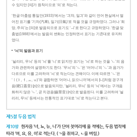
수 있지만 [의]가 원칙이므로 ‘의’로 적는다.
‘한글 마춤법 통일안(1933)’에서는 ‘긔챠, 일긔’와 같이 언어 현실에서 멀
어진 표기를 ‘기차(汽車), 일기(日氣)’로 적을 것을 규정하였다. 그러나 ‘희
망, 주의’는 [의]로 발음되므로 표기도 ‘ㅢ’로 한다고 규정하였다. ‘한글 맞
춤법(1988)’에서는 발음의 변화는 인정하면서 표기는 기존대로 유지하
였다.
‘늬’의 발음과 표기
‘늴리리, 무늬’ 등의 ‘늬’를 ‘니’로 읽지만 표기는 ‘늬’로 하는 것을 ‘ㄴ’의 음
가와 관련하여 설명하기도 한다. ‘무늬’의 ‘ㄴ’은 ‘어머니’의 ‘ㄴ’과 음가가
다르므로 이를 고려하여 ‘늬’로 적는다는 견해이다. 이에 따르면 ‘ㄴ’은
‘ㅣ(ㅑ, ㅕ, ㅛ, ㅠ)’와 결합하면 ‘어머니, 읽으니까’에서의 [니]처럼 경구개
음(硬口蓋音) [ɲ]으로 발음되지만, ‘늴리리, 무늬’ 등의 ‘늬’에서는 구개음
화하지 않은 ‘ㄴ’, 곧 치경음(齒莖音) [n]으로 발음된다. 이를 고려하여 ‘늴
리리, 무늬’ 등에서는 전통적인 표기대로 ‘늬’로 적는다고 본다.
제5절 두음 법칙
제10항
한자음 ‘녀, 뇨, 뉴, 니’가 단어 첫머리에 올 적에는, 두음 법칙에
따라 ‘여, 요, 유, 이’로 적는다. (ㄱ을 취하고, ㄴ을 버림.)