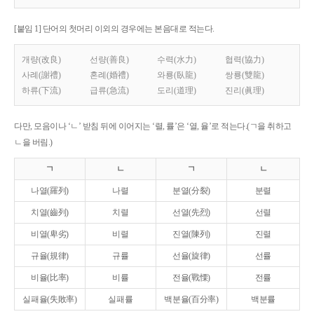
[붙임 1] 단어의 첫머리 이외의 경우에는 본음대로 적는다.
개량(改良)
선량(善良)
수력(水力)
협력(協力)
사례(謝禮)
혼례(婚禮)
와룡(臥龍)
쌍룡(雙龍)
하류(下流)
급류(急流)
도리(道理)
진리(眞理)
다만, 모음이나 ‘ㄴ’ 받침 뒤에 이어지는 ‘렬, 률’은 ‘열, 율’로 적는다.(ㄱ을 취하고
ㄴ을 버림.)
ㄱ
ㄴ
ㄱ
ㄴ
나열(羅列)
나렬
분열(分裂)
분렬
치열(齒列)
치렬
선열(先烈)
선렬
비열(卑劣)
비렬
진열(陳列)
진렬
규율(規律)
규률
선율(旋律)
선률
비율(比率)
비률
전율(戰慄)
전률
실패율(失敗率)
실패률
백분율(百分率)
백분률