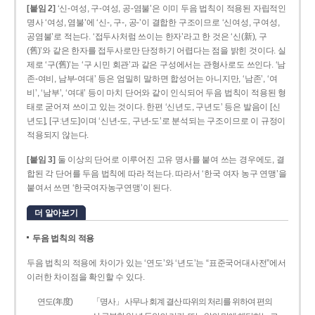
[붙임 2]
‘신-여성, 구-여성, 공-염불’은 이미 두음 법칙이 적용된 자립적인
명사 ‘여성, 염불’에 ‘신-, 구-, 공-’이 결합한 구조이므로 ‘신여성, 구여성,
공염불’로 적는다. ‘접두사처럼 쓰이는 한자’라고 한 것은 ‘신(新), 구
(舊)’와 같은 한자를 접두사로만 단정하기 어렵다는 점을 밝힌 것이다. 실
제로 ‘구(舊)’는 ‘구 시민 회관’과 같은 구성에서는 관형사로도 쓰인다. ‘남
존­-여비, 남부-­여대’ 등은 엄밀히 말하면 합성어는 아니지만, ‘남존’, ‘여
비’, ‘남부’, ‘여대’ 등이 마치 단어와 같이 인식되어 두음 법칙이 적용된 형
태로 굳어져 쓰이고 있는 것이다. 한편 ‘신년도, 구년도’ 등은 발음이 [신
년도], [구ː년도]이며 ‘신년­-도, 구년-­도’로 분석되는 구조이므로 이 규정이
적용되지 않는다.
[붙임 3]
둘 이상의 단어로 이루어진 고유 명사를 붙여 쓰는 경우에도, 결
합된 각 단어를 두음 법칙에 따라 적는다. 따라서 ‘한국 여자 농구 연맹’을
붙여서 쓰면 ‘한국여자농구연맹’이 된다.
더 알아보기
두음 법칙의 적용
두음 법칙의 적용에 차이가 있는 ‘연도’와 ‘년도’는 “표준국어대사전”에서
이러한 차이점을 확인할 수 있다.
연도(年度)
「명사」 사무나 회계 결산 따위의 처리를 위하여 편의