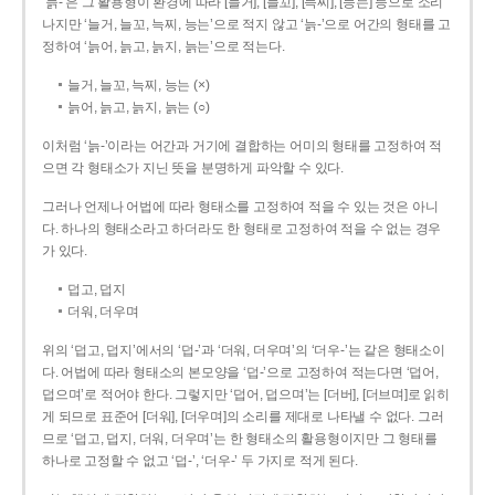
‘늙-’은 그 활용형이 환경에 따라 [늘거], [늘꼬], [늑찌], [능는] 등으로 소리
나지만 ‘늘거, 늘꼬, 늑찌, 능는’으로 적지 않고 ‘늙-’으로 어간의 형태를 고
정하여 ‘늙어, 늙고, 늙지, 늙는’으로 적는다.
늘거, 늘꼬, 늑찌, 능는 (×)
늙어, 늙고, 늙지, 늙는 (○)
이처럼 ‘늙-­’이라는 어간과 거기에 결합하는 어미의 형태를 고정하여 적
으면 각 형태소가 지닌 뜻을 분명하게 파악할 수 있다.
그러나 언제나 어법에 따라 형태소를 고정하여 적을 수 있는 것은 아니
다. 하나의 형태소라고 하더라도 한 형태로 고정하여 적을 수 없는 경우
가 있다.
덥고, 덥지
더워, 더우며
위의 ‘덥고, 덥지’에서의 ‘덥-­’과 ‘더워, 더우며’의 ‘더우-­’는 같은 형태소이
다. 어법에 따라 형태소의 본모양을 ‘덥-­’으로 고정하여 적는다면 ‘덥어,
덥으며’로 적어야 한다. 그렇지만 ‘덥어, 덥으며’는 [더버], [더브며]로 읽히
게 되므로 표준어 [더워], [더우며]의 소리를 제대로 나타낼 수 없다. 그러
므로 ‘덥고, 덥지, 더워, 더우며’는 한 형태소의 활용형이지만 그 형태를
하나로 고정할 수 없고 ‘덥-’, ‘더우-’ 두 가지로 적게 된다.