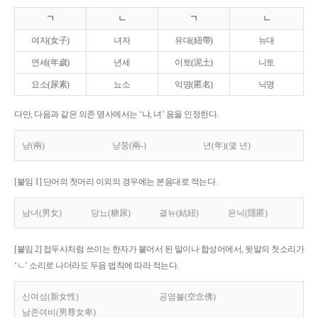
ㄱ
ㄴ
ㄱ
ㄴ
여자(女子)
녀자
유대(紐帶)
뉴대
연세(年歲)
년세
이토(泥土)
니토
요소(尿素)
뇨소
익명(匿名)
닉명
다만, 다음과 같은 의존 명사에서는 ‘냐, 녀’ 음을 인정한다.
냥(兩)
냥쭝(兩-)
년(年)(몇 년)
[붙임 1] 단어의 첫머리 이외의 경우에는 본음대로 적는다.
남녀(男女)
당뇨(糖尿)
결뉴(結紐)
은닉(隱匿)
[붙임 2] 접두사처럼 쓰이는 한자가 붙어서 된 말이나 합성어에서, 뒷말의 첫소리가
‘ㄴ’ 소리로 나더라도 두음 법칙에 따라 적는다.
신여성(新女性)
공염불(空念佛)
남존여비(男尊女卑)