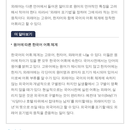
외래어는 다른 언어에서 들어온 말이므로 원어의 언어적인 특징을 고려
해서 적어야 한다. 따라서 ‘외래어 표기법’을 정하여 그에 따라 적는 것이
원칙이다. 외래어는 고유어, 한자어와 함께 국어의 어휘 체계에 정착한
어휘라고 할 수 있다.
더 알아보기
원어에 따른 한국어 어휘 체계
한국어의 어휘 체계는 고유어, 한자어, 외래어로 나눌 수 있다. 이들은 원
어에 차이가 있을 뿐 모두 한국어 어휘에 속한다. 국어사전에서는 단어의
원어를 밝히고 있다. 고유어에는 원어가 제시되어 있지 않고 한자어에는
한자가, 외래어에는 각 단어의 원어명과 로마자 표기가 제시되어 있어서
이로써 어휘 부류를 알 수가 있다. 외래어는 국어의 어휘 체계에 속하지
않는 외국어와 개념적으로 구별된다. 하지만 실생활에서 그 구별이 명확
하지 않을 때가 있다. 현실적으로는 국어사전에 실린 어휘는 외래어, 실
리지 않은 것은 외국어로 구별하는 것이 편리하다. 예컨대 ‘보이(boy)’가
‘식당이나 호텔 따위에서 접대하는 남자’를 의미할 때는 외래어지만 ‘소
년’의 뜻으로 쓰일 때는 외국어라고 할 수 있다. 외국어를 표기할 때도 외
래어 표기법의 원칙을 준용하는 일이 많다.