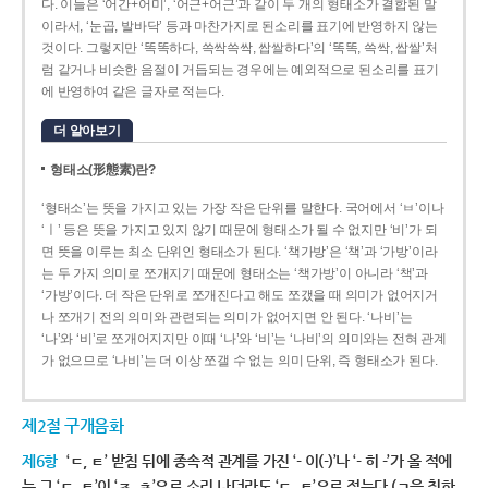
다. 이들은 ‘어간+어미’, ‘어근+어근’과 같이 두 개의 형태소가 결합된 말
이라서, ‘눈곱, 발바닥’ 등과 마찬가지로 된소리를 표기에 반영하지 않는
것이다. 그렇지만 ‘똑똑하다, 쓱싹쓱싹, 쌉쌀하다’의 ‘똑똑, 쓱싹, 쌉쌀’처
럼 같거나 비슷한 음절이 거듭되는 경우에는 예외적으로 된소리를 표기
에 반영하여 같은 글자로 적는다.
더 알아보기
형태소(形態素)란?
‘형태소’는 뜻을 가지고 있는 가장 작은 단위를 말한다. 국어에서 ‘ㅂ’이나
‘ㅣ’ 등은 뜻을 가지고 있지 않기 때문에 형태소가 될 수 없지만 ‘비’가 되
면 뜻을 이루는 최소 단위인 형태소가 된다. ‘책가방’은 ‘책’과 ‘가방’이라
는 두 가지 의미로 쪼개지기 때문에 형태소는 ‘책가방’이 아니라 ‘책’과
‘가방’이다. 더 작은 단위로 쪼개진다고 해도 쪼갰을 때 의미가 없어지거
나 쪼개기 전의 의미와 관련되는 의미가 없어지면 안 된다. ‘나비’는
‘나’와 ‘비’로 쪼개어지지만 이때 ‘나’와 ‘비’는 ‘나비’의 의미와는 전혀 관계
가 없으므로 ‘나비’는 더 이상 쪼갤 수 없는 의미 단위, 즉 형태소가 된다.
제2절 구개음화
제6항
‘ㄷ, ㅌ’ 받침 뒤에 종속적 관계를 가진 ‘- 이(-)’나 ‘- 히 -’가 올 적에
는 그 ‘ㄷ, ㅌ’이 ‘ㅈ, ㅊ’으로 소리 나더라도 ‘ㄷ, ㅌ’으로 적는다.(ㄱ을 취하