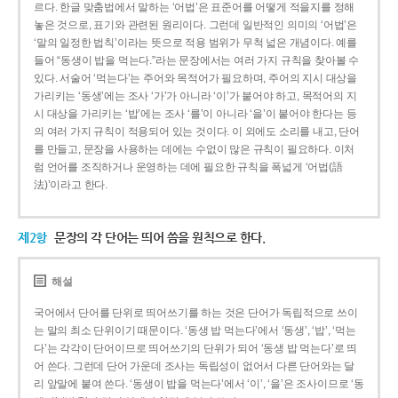
르다. 한글 맞춤법에서 말하는 ‘어법’은 표준어를 어떻게 적을지를 정해
놓은 것으로, 표기와 관련된 원리이다. 그런데 일반적인 의미의 ‘어법’은
‘말의 일정한 법칙’이라는 뜻으로 적용 범위가 무척 넓은 개념이다. 예를
들어 “동생이 밥을 먹는다.”라는 문장에서는 여러 가지 규칙을 찾아볼 수
있다. 서술어 ‘먹는다’는 주어와 목적어가 필요하며, 주어의 지시 대상을
가리키는 ‘동생’에는 조사 ‘가’가 아니라 ‘이’가 붙어야 하고, 목적어의 지
시 대상을 가리키는 ‘밥’에는 조사 ‘를’이 아니라 ‘을’이 붙어야 한다는 등
의 여러 가지 규칙이 적용되어 있는 것이다. 이 외에도 소리를 내고, 단어
를 만들고, 문장을 사용하는 데에는 수없이 많은 규칙이 필요하다. 이처
럼 언어를 조직하거나 운영하는 데에 필요한 규칙을 폭넓게 ‘어법(語
法)’이라고 한다.
제2항
문장의 각 단어는 띄어 씀을 원칙으로 한다.
해설
국어에서 단어를 단위로 띄어쓰기를 하는 것은 단어가 독립적으로 쓰이
는 말의 최소 단위이기 때문이다. ‘동생 밥 먹는다’에서 ‘동생’, ‘밥’, ‘먹는
다’는 각각이 단어이므로 띄어쓰기의 단위가 되어 ‘동생 밥 먹는다’로 띄
어 쓴다. 그런데 단어 가운데 조사는 독립성이 없어서 다른 단어와는 달
리 앞말에 붙여 쓴다. ‘동생이 밥을 먹는다’에서 ‘이’, ‘을’은 조사이므로 ‘동