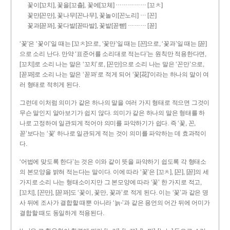
……………
꽃이[꼬치], 꽃을[꼬츨], 꽃에[꼬체]
[꼬ㅊ]
…
꽃만[꼰만], 꽃나무[꼰나무], 꽃놀이[꼰노리]
[꼰]
………
꽃과[꼳꽈], 꽃다발[꼳따발], 꽃밭[꼳빧]
[꼳]
‘꽃’은 ‘꽃이’일 때는 [꼬ㅊ]으로, ‘꽃만’일 때는 [꼰]으로, ‘꽃과’일 때는 [꼳]
으로 소리 난다. 만약 ‘표준어를 소리대로 적는다’는 원칙만 적용한다면,
[꼬치]로 소리 나는 말은 ‘꼬치’로, [꼰만]으로 소리 나는 말은 ‘꼰만’으로,
[꼳꽈]로 소리 나는 말은 ‘꼳꽈’로 적게 되어 ‘꽃[花]’이라는 하나의 말이 여
러 형태로 적히게 된다.
그런데 이처럼 의미가 같은 하나의 말을 여러 가지 형태로 적으면 그것이
무슨 말인지 알아보기가 쉽지 않다. 의미가 같은 하나의 말은 형태를 하
나로 고정하여 일관되게 적어야 의미를 파악하기가 쉽다. 즉 ‘꽃, 꼰,
꼳’보다는 ‘꽃’ 하나로 일관되게 적는 것이 의미를 파악하는 데 효과적이
다.
‘어법에 맞도록 한다’는 것은 이와 같이 뜻을 파악하기 쉽도록 각 형태소
의 본모양을 밝혀 적는다는 말이다. 이에 따라 ‘꽃’은 [꼬ㅊ], [꼰], [꼳]의 세
가지로 소리 나는 형태소이지만 그 본모양에 따라 ‘꽃’ 한 가지로 적고,
[꼬치], [꼰만], [꼳꽈]도 ‘꽃이, 꽃만, 꽃과’로 적게 된다. 이는 ‘꽃’과 같은 명
사 뒤에 조사가 결합할 때뿐 아니라 ‘늙-’과 같은 용언의 어간 뒤에 어미가
결합할 때도 동일하게 적용된다.