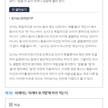
생이’, ‘밥을’과 같이 언제나 앞말에 붙여 쓴다.
더 알아보기
조사는 단어인가?
단어는 독립적으로 쓰이는 말의 최소 단위이다. 예를 들어 ‘먹는다’에서
동사의 어간 ‘먹-­’이나 어미 ‘­-는다’는 독립적으로 쓰이지 못하므로 단어가
아니다. 그래서 동사나 형용사의 어간과 여기에 결합하는 어미는 단어가
아니다. 동사의 어간이나 형용사의 어간은 어미와 서로 결합해야만 단어
가 된다. 예를 들어 ‘먹-’, ‘-는다’는 단어가 아니지만 ‘먹는다’는 단어이다.
조사는 어미와 마찬가지로 단독으로 쓰이지 못할뿐더러 체언 뒤에 연결
되어 실현된다는 점에서 일반적인 단어와는 차이가 있다. 그렇지만 조사
는 결합한 체언과 분리해도 체언이 자립성을 유지한다. ‘밥을’을 ‘밥’과
‘을’로 분리해도 ‘밥’은 여전히 자립적이다. 이러한 점은 동사나 형용사의
어간과 어미를 분리하면 어간과 어미가 모두 자립성을 잃는 것과 다른 점
이다. 이러한 이유로 조사는 어미보다는 단어에 가깝다고 할 수 있다.
제3항
외래어는 ‘외래어 표기법’에 따라 적는다.
해설