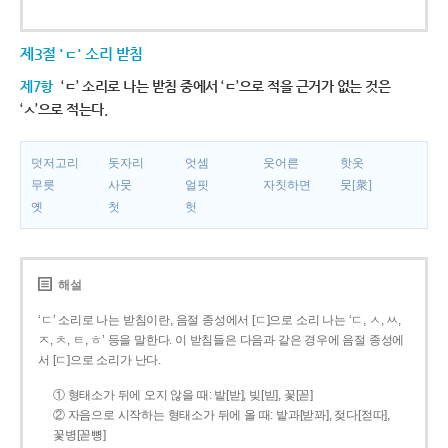
제3절 'ㄷ' 소리 받침
제7항
‘ㄷ’ 소리로 나는 받침 중에서 ‘ㄷ’으로 적을 근거가 없는 것은
‘ㅅ’으로 적는다.
덧저고리
돗자리
엇셈
웃어른
핫옷
무릇
사뭇
얼핏
자칫하면
뭇[衆]
옛
첫
헛
해설
‘ㄷ’ 소리로 나는 받침이란, 음절 종성에서 [ㄷ]으로 소리 나는 ‘ㄷ, ㅅ, ㅆ,
ㅈ, ㅊ, ㅌ, ㅎ’ 등을 말한다. 이 받침들은 다음과 같은 경우에 음절 종성에
서 [ㄷ]으로 소리가 난다.
① 형태소가 뒤에 오지 않을 때: 밭[받], 빚[빋], 꽃[꼳]
② 자음으로 시작하는 형태소가 뒤에 올 때: 밭과[받꽈], 젖다[젇따],
꽃병[꼳뼝]