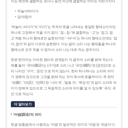
이는 체언에 결합하는 조사나 용언 어간에 결합하는 어미도 마찬가지다.
하늘이/바다가
잡아/접어
‘하늘이, 바다가’의 ‘이/가’는 주격의 뜻을 나타내는 동일한 형태소이지만
하나로 고정해서 적을 수가 없다. ‘잡-, 접-’에 결합하는 ‘-고’는 ‘잡고, 접
고’처럼 하나의 형태로만 실현되지만 ‘-아/-어’는 하나의 형태소인데도 ‘잡
아, 접어’와 같이 다르게 실현된다. 이는 달리 소리 나는 형태들을 하나의
형태소로 모두 적을 수 없어서 소리 나는 대로 적는 경우이다.
한편 한자어는 이러한 원리와 관계없이 각 글자의 소리를 밝혀 적는다.
예를 들어 ‘국어(國語)’는 [구거]로 소리 나고 ‘국민(國民)’은 [궁민]으로 소
리 나지만 ‘구거’, ‘궁민’으로 적지 않는다. 한자 하나하나는 소리와 의미
가 정해져 있으므로 그것을 밝혀 적는 것이 독서에 효율적이다. 즉 한자
‘국(國)’, ‘어(語)’, ‘민(民)’은 ‘나라 국’, ‘말씀 어’, ‘백성 민’과 같이 소리와 의
미가 정해져 있으므로 그 독립적인 소리와 의미를 알 수 있도록 ‘국어, 국
민’으로 적는다.
더 알아보기
‘어법(語法)’의 의미
한글 맞춤법에서 사용되는 ‘어법’과 일반적인 의미의 ‘어법’은 개념이 다