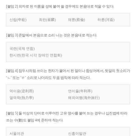
[붙임 2] 외자로 된 이름을 성에 붙여 쓸 경우에도 본음대로 적을 수 있다.
신립(申砬)
최린(崔麟)
채륜(蔡倫)
하륜(河崙)
[붙임 3] 준말에서 본음으로 소리 나는 것은 본음대로 적는다.
국련(국제 연합)
한시련(한국 시각 장애인 연합회)
[붙임 4] 접두사처럼 쓰이는 한자가 붙어서 된 말이나 합성어에서, 뒷말의 첫소리가
‘ㄴ’ 또는 ‘ㄹ’ 소리로 나더라도 두음 법칙에 따라 적는다.
역이용(逆利用)
연이율(年利率)
열역학(熱力學)
해외여행(海外旅行)
[붙임 5] 둘 이상의 단어로 이루어진 고유 명사를 붙여 쓰는 경우나 십진법에 따라
쓰는 수(數)도 붙임 4에 준하여 적는다.
서울여관
신흥이발관