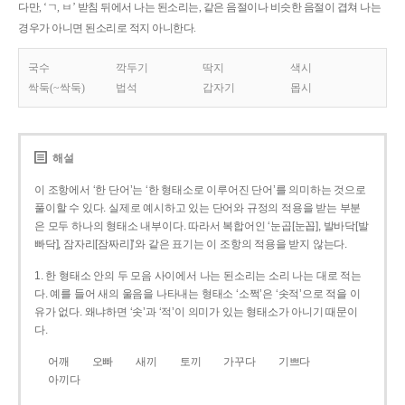
다만, ‘ㄱ, ㅂ’ 받침 뒤에서 나는 된소리는, 같은 음절이나 비슷한 음절이 겹쳐 나는
경우가 아니면 된소리로 적지 아니한다.
국수
깍두기
딱지
색시
싹둑(~싹둑)
법석
갑자기
몹시
해설
이 조항에서 ‘한 단어’는 ‘한 형태소로 이루어진 단어’를 의미하는 것으로
풀이할 수 있다. 실제로 예시하고 있는 단어와 규정의 적용을 받는 부분
은 모두 하나의 형태소 내부이다. 따라서 복합어인 ‘눈곱[눈꼽], 발바닥[발
빠닥], 잠자리[잠짜리]’와 같은 표기는 이 조항의 적용을 받지 않는다.
1. 한 형태소 안의 두 모음 사이에서 나는 된소리는 소리 나는 대로 적는
다. 예를 들어 새의 울음을 나타내는 형태소 ‘소쩍’은 ‘솟적’으로 적을 이
유가 없다. 왜냐하면 ‘솟’과 ‘적’이 의미가 있는 형태소가 아니기 때문이
다.
어깨
오빠
새끼
토끼
가꾸다
기쁘다
아끼다