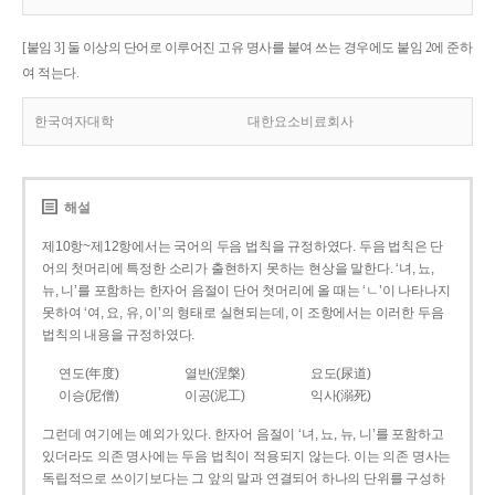
[붙임 3] 둘 이상의 단어로 이루어진 고유 명사를 붙여 쓰는 경우에도 붙임 2에 준하
여 적는다.
한국여자대학
대한요소비료회사
해설
제10항~제12항에서는 국어의 두음 법칙을 규정하였다. 두음 법칙은 단
어의 첫머리에 특정한 소리가 출현하지 못하는 현상을 말한다. ‘녀, 뇨,
뉴, 니’를 포함하는 한자어 음절이 단어 첫머리에 올 때는 ‘ㄴ’이 나타나지
못하여 ‘여, 요, 유, 이’의 형태로 실현되는데, 이 조항에서는 이러한 두음
법칙의 내용을 규정하였다.
연도(年度)
열반(涅槃)
요도(尿道)
이승(尼僧)
이공(泥工)
익사(溺死)
그런데 여기에는 예외가 있다. 한자어 음절이 ‘녀, 뇨, 뉴, 니’를 포함하고
있더라도 의존 명사에는 두음 법칙이 적용되지 않는다. 이는 의존 명사는
독립적으로 쓰이기보다는 그 앞의 말과 연결되어 하나의 단위를 구성하