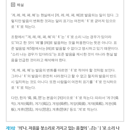
해설
‘계, 례, 몌, 폐, 혜’는 현실에서 [게, 레, 메, 페, 헤]로 발음되는 일이 있다. 그
렇지만 발음이 변화한 것과는 달리 표기는 여전히 ‘ㅖ’로 굳어져 있으므
로 ‘ㅖ’로 적는다.
조항에서 “‘계, 례, 몌, 폐, 혜’의 ‘ㅖ’는 ‘ㅔ’로 소리 나는 경우가 있더라
도”라고 한 것이 ‘례’를 [레]로 발음하는 것을 허용한다는 뜻은 아니다. 표
준 발음법 제5항에서는 [레]로 발음할 수 없다고 명시하고 있기 때문이다.
“소리 나는 경우가 있더라도”는 표준 발음을 제시한 것이 아니라 현실 발
음을 언급한 것이라고 해석해야 한다.
‘계, 몌, 폐, 혜’는 발음의 변화를 따르면 ‘ㅔ’로 적어야 할 것처럼 보인다.
그러나 ‘ㅖ’의 발음이 완전히 사라졌다고 할 수 없고 철자와 발음이 반드
시 일치하는 것도 아니다. 또한 사람들이 여전히 표기를 ‘ㅖ’로 인식하므
로 ‘ㅖ’로 적는다.
다만, 한자 ‘偈, 揭, 憩’는 본음이 [게]이므로 ‘ㅔ’로 적는다. 따라서 ‘게구(偈
句), 게제(偈諦), 게기(揭記), 게방(揭榜), 게양(揭揚), 게재(揭載), 게판(揭
板), 게류(憩流), 게식(憩息), 게휴(憩休)’ 등도 ‘게’로 적는다.
제9항
‘의’나, 자음을 첫소리로 가지고 있는 음절의 ‘ㅢ’는 ‘ㅣ’로 소리 나