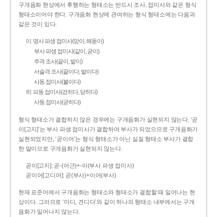
구개음화 현상에서 후행하는 형태소는 반드시 조사, 접미사와 같은 형식
형태소이어야 한다. 구개음화 현상에 관여하는 형식 형태소에는 다음과
같은 것이 있다.
이: 명사 파생 접미사(맏이, 해돋이)
부사 파생 접미사(같이, 굳이)
주격 조사(끝이, 밭이)
서술격 조사(끝이다, 밭이다)
사동 접미사(붙이다)
히: 피동 접미사(걷히다, 닫히다)
사동 접미사(굳히다)
형식 형태소가 결합하지 않은 경우에는 구개음화가 실현되지 않는다. ‘곧
이[고지]’는 부사 파생 접미사가 결합하여 부사가 되었으므로 구개음화가
실현되었지만, ‘곧이어’는 형식 형태소가 아닌 실질 형태소 부사가 결합
한 말이므로 구개음화가 실현되지 않는다.
곧이[고지]: 곧-­(어근)+­-이(부사 파생 접미사)
곧이어[고디어]: 곧(부사)+이어(부사)
현재 표준어에서 구개음화는 형태소와 형태소가 결합할 때 일어나는 현
상이다. 그러므로 ‘마디, 견디다’와 같이 하나의 형태소 내부에서는 구개
음화가 일어나지 않는다.