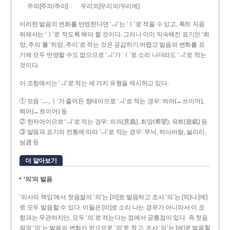
주의[주의/주이]
우리의[우리의/우리에]
이러한 발음의 변화를 반영한다면 ‘ㅢ’는 ‘ㅣ’로 적을 수 있고, 특히 자음
뒤에서는 ‘ㅣ’로 적도록 해야 할 것이다. 그러나 이미 익숙해진 표기인 ‘희
망, 주의’를 ‘히망, 주이’로 적는 것은 공감하기 어렵고 발음의 변화를 표
기에 모두 반영할 수도 없으므로 ‘ㅢ’가 ‘ㅣ’로 소리 나더라도 ‘ㅢ’로 적는
것이다.
이 조항에서는 ‘ㅢ’로 적는 세 가지 유형을 제시하고 있다.
① 모음 ‘ㅡ, ㅣ’가 줄어든 형태이므로 ‘ㅢ’로 적는 경우: 씌어(←쓰이어),
틔어(←트이어) 등
② 한자어이므로 ‘ㅢ’로 적는 경우: 의의(意義), 희망(希望), 유희(遊戱) 등
③ 발음과 표기의 전통에 따라 ‘ㅢ’로 적는 경우: 무늬, 하늬바람, 늴리리,
닁큼 등
더 알아보기
‘의’의 발음
‘의사의 책임’에서 첫음절의 ‘의’는 [의]로 발음하고 조사 ‘의’는 [의]나 [에]
로 모두 발음할 수 있다. 이들은 [이]로 소리 나는 경우가 아니라서 이 조
항과는 무관하지만, 모두 ‘의’로 적는다는 점에서 공통점이 있다. 즉 첫음
절의 ‘의’는 발음의 변화가 없으므로 ‘의’로 적고, 조사 ‘의’는 [에]로 발음할