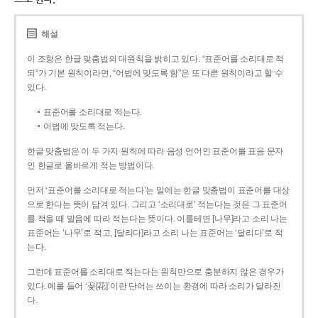
해설
이 조항은 한글 맞춤법의 대원칙을 밝히고 있다. “표준어를 소리대로 적
되”가 기본 원칙이라면, “어법에 맞도록 함”은 또 다른 원칙이라고 할 수
있다.
표준어를 소리대로 적는다.
어법에 맞도록 적는다.
한글 맞춤법은 이 두 가지 원칙에 따라 음성 언어인 표준어를 표음 문자
인 한글로 올바르게 적는 방법이다.
먼저 ‘표준어를 소리대로 적는다’는 말에는 한글 맞춤법이 표준어를 대상
으로 한다는 뜻이 담겨 있다. 그리고 ‘소리대로’ 적는다는 것은 그 표준어
를 적을 때 발음에 따라 적는다는 뜻이다. 이를테면 [나무]라고 소리 나는
표준어는 ‘나무’로 적고, [달리다]라고 소리 나는 표준어는 ‘달리다’로 적
는다.
그런데 표준어를 소리대로 적는다는 원칙만으로 충분하지 않은 경우가
있다. 예를 들어 ‘꽃[花]’이란 단어는 쓰이는 환경에 따라 소리가 달라진
다.