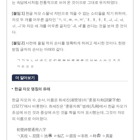
는 속담에서처럼 전통적으로 쓰여 온 것이므로 그대로 유지하였다.
[붙임 1]
한글 자모 스물넉 자만으로 적을 수 없는 소리들을 적기 위하여,
자모 두 개를 어우른 글자인 ‘ㄲ, ㄸ, ㅃ, ㅆ, ㅉ’, ‘ㅐ, ㅒ, ㅔ, ㅖ, ㅘ, ㅚ, ㅝ,
ㅟ, ㅢ’와 자모 세 개를 어우른 글자인 ‘ㅙ, ㅞ’를 쓴다는 것을 보여 준 것이
다.
[붙임 2]
사전에 올릴 적의 순서를 명확하게 하려고 제시한 것이다. 한편
받침 글자의 순서는 아래와 같다.
ㄱ ㄲ ㄳ ㄴ ㄵ ㄶ ㄷ ㄹ ㄺ ㄻ ㄼ ㄽ ㄾ ㄿ ㅀ ㅁ ㅂ ㅄ ㅅ ㅆ ㅇ ㅈ ㅊ
ㅋ ㅌ ㅍ ㅎ
더 알아보기
한글 자모 명칭의 유래
한글 자모의 수, 순서, 이름은 최세진(崔世珍)의 “훈몽자회(訓蒙字會)
(1527)”에서 비롯한다. 최세진은 “훈몽자회” 범례(凡例)에서 한글 자모가
초성에 쓰인 것과 종성에 쓰인 것을 짝을 지어 표시했는데, 그것이 자모
의 이름으로 이어졌다.
初聲終聲通用八字
ㄱ其役 ㄴ尼隱 ㄷ池
ㄹ梨乙 ㅁ眉音 ㅂ非邑 ㅅ時
ㆁ異凝