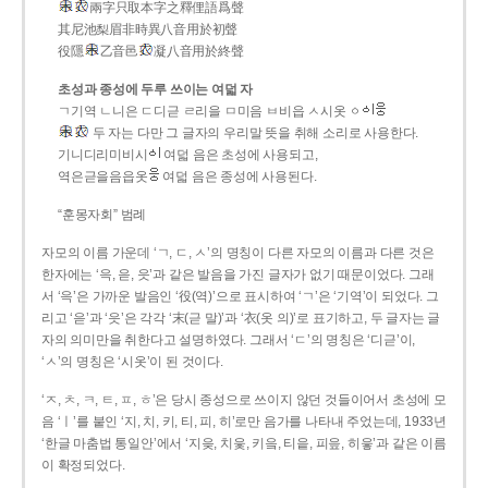
兩字只取本字之釋俚語爲聲
其尼池梨眉非時異八音用於初聲
役隱
乙音邑
凝八音用於終聲
초성과 종성에 두루 쓰이는 여덟 자
ㄱ기역 ㄴ니은 ㄷ디귿 ㄹ리을 ㅁ미음 ㅂ비읍 ㅅ시옷 ㆁ
두 자는 다만 그 글자의 우리말 뜻을 취해 소리로 사용한다.
기니디리미비시
여덟 음은 초성에 사용되고,
역은귿을음읍옷
여덟 음은 종성에 사용된다.
“훈몽자회” 범례
자모의 이름 가운데 ‘ㄱ, ㄷ, ㅅ’의 명칭이 다른 자모의 이름과 다른 것은
한자에는 ‘윽, 읃, 읏’과 같은 발음을 가진 글자가 없기 때문이었다. 그래
서 ‘윽’은 가까운 발음인 ‘役(역)’으로 표시하여 ‘ㄱ’은 ‘기역’이 되었다. 그
리고 ‘읃’과 ‘읏’은 각각 ‘末(귿 말)’과 ‘衣(옷 의)’로 표기하고, 두 글자는 글
자의 의미만을 취한다고 설명하였다. 그래서 ‘ㄷ’의 명칭은 ‘디귿’이,
‘ㅅ’의 명칭은 ‘시옷’이 된 것이다.
‘ㅈ, ㅊ, ㅋ, ㅌ, ㅍ, ㅎ’은 당시 종성으로 쓰이지 않던 것들이어서 초성에 모
음 ‘ㅣ’를 붙인 ‘지, 치, 키, 티, 피, 히’로만 음가를 나타내 주었는데, 1933년
‘한글 마춤법 통일안’에서 ‘지읒, 치읓, 키읔, 티읕, 피읖, 히읗’과 같은 이름
이 확정되었다.