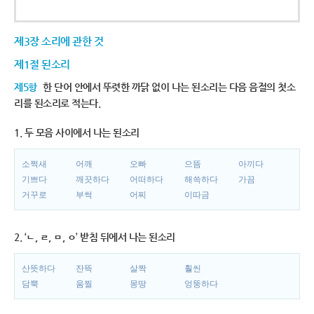
제3장 소리에 관한 것
제1절 된소리
제5항
한 단어 안에서 뚜렷한 까닭 없이 나는 된소리는 다음 음절의 첫소
리를 된소리로 적는다.
1. 두 모음 사이에서 나는 된소리
소쩍새
어깨
오빠
으뜸
아끼다
기쁘다
깨끗하다
어떠하다
해쓱하다
가끔
거꾸로
부썩
어찌
이따금
2. ‘ㄴ, ㄹ, ㅁ, ㅇ’ 받침 뒤에서 나는 된소리
산뜻하다
잔뜩
살짝
훨씬
담뿍
움찔
몽땅
엉뚱하다