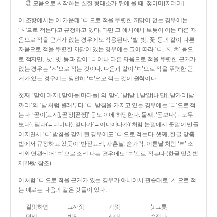
③ 모음으로 시작하는 실질 형태소가 뒤에 올 때: 젖어미[저더미]
이 조항에서는 이 가운데 ‘ㄷ’으로 적을 뚜렷한 까닭이 없는 경우에는
‘ㅅ’으로 적는다고 규정하고 있다. 다만 그 예시에서 보듯이 이는 다른 자
음으로 적을 근거가 없는 경우에도 적용된다. ‘밭, 빚, 꽃’ 등과 같이 다른
자음으로 적을 뚜렷한 까닭이 있는 경우에는 그에 따라 ‘ㅌ, ㅈ, ㅊ’ 등으
로 적지만, ‘낫, 빗’ 등과 같이 ‘ㄷ’이나 다른 자음으로 적을 뚜렷한 근거가
없는 경우는 ‘ㅅ’으로 적는 것이다. 다음과 같이 ‘ㄷ’으로 적을 뚜렷한 근
거가 있는 경우에는 당연히 ‘ㄷ’으로 적는 것이 원칙이다.
첫째, ‘맏이[마지], 맏아들[마다들]’의 ‘맏-’, ‘낟[낟ː], 낟알[나ː달], 낟가리[낟ː
까리]’의 ‘낟’처럼 원래부터 ‘ㄷ’ 받침을 가지고 있는 경우에는 ‘ㄷ’으로 적
는다. ‘곧이[고지], 곧장[곧짱]’ 등도 이에 해당한다. 둘째, ‘돋보다(←도두
보다), 딛다(←디디다), 얻다가(←어디에다가)’처럼 본말에서 준말이 만들
어지면서 ‘ㄷ’ 받침을 갖게 된 경우에도 ‘ㄷ’으로 적는다. 셋째, 한글 맞춤
법에서 규정하고 있듯이 ‘반짇고리, 사흗날, 숟가락, 이튿날’처럼 ‘ㄹ’ 소
리와 연관되어 ‘ㄷ’으로 소리 나는 경우에도 ‘ㄷ’으로 적는다.(한글 맞춤법
제29항 참조)
이처럼 ‘ㄷ’으로 적을 근거가 있는 경우가 아니어서 관습대로 ‘ㅅ’으로 적
는 예로는 다음과 같은 것들이 있다.
걸핏하면
그까짓
기껏
놋그릇
덧셈
빗장
삿대
숫접다