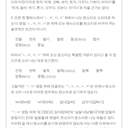
이와 마찬가지로 위의 ‘어깨, 오빠, 새끼, 토끼, 가꾸다, 기쁘다, 아끼다’를
‘엇개, 옵바, 샛기, 톳기, 갓구다, 깃브다, 앗기다’로 적을 근거는 없다.
2. 또한 한 형태소에서 ‘ㄴ, ㄹ, ㅁ, ㅇ’ 뒤에서 나는 된소리도 소리대로 적
는다. 받침 ‘ㄴ, ㄹ, ㅁ, ㅇ’은 뒤에 오는 예사소리를 된소리로 바꾸어 주는
필연적인 조건이 아니다.
건들
번개
딸기
절벙
듬성
함지
(하다)
껑둥
뭉실
(하다)
따라서 ‘ㄴ, ㄹ, ㅁ, ㅇ’ 뒤에 오는 된소리는 특별한 까닭이 있다고 할 수 없
으므로 소리 나는 대로 표기한다.
건뜻
번쩍
딸꾹
절뚝
듬뿍
함빡
(거리다)
껑뚱
뭉뚱
(하다)
(그리다)
그렇지만 ‘ㄱ, ㅂ’ 받침 뒤에 연결되는 ‘ㄱ, ㄷ, ㅂ, ㅅ, ㅈ’은 언제나 된소리
로 소리 나므로 이러한 경우에는 된소리로 표기하지 않는다.
늑대[늑때]
낙지[낙찌]
접시[접씨]
갑자기[갑짜기]
‘ㄱ, ㅂ’ 받침 외에 ‘믿고[믿꼬], 잊지[읻찌]’와 ‘낯설다[낟썰다]’처럼 앞말의
받침이 [ㄷ]으로 발음될 때 뒷말의 첫소리가 된소리로 나는 예들도 있다.
이러한 말 역시 된소리를 표기에 반영하지 않는데 이는 다른 이유에서이