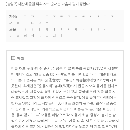
[붙임 2] 사전에 올릴 적의 자모 순서는 다음과 같이 정한다.
자음:
ㄱ
ㄲ
ㄴ
ㄷ
ㄸ
ㄹ
ㅁ
ㅂ
ㅃ
ㅅ
ㅆ
ㅇ
ㅈ
ㅉ
ㅊ
ㅋ
ㅌ
ㅍ
ㅎ
모음:
ㅏ
ㅐ
ㅑ
ㅒ
ㅓ
ㅔ
ㅕ
ㅖ
ㅗ
ㅘ
ㅙ
ㅚ
ㅛ
ㅜ
ㅝ
ㅞ
ㅟ
ㅠ
ㅡ
ㅢ
ㅣ
해설
한글 자모(字母)의 수, 순서, 이름은 ‘한글 마춤법 통일안(1933)’에서 분명
히 제시되었고, ‘한글 맞춤법(1988)’도 이를 이어받았다. 이 가운데 자모
의 이름과 순서는 최세진(崔世珍)의 “훈몽자회(訓蒙字會)(1527)”에서 비
롯한다. 최세진은 “훈몽자회” 범례(凡例)에서 한글 자모의 음가를 한자로
나타냈는데, 자음자의 경우 초성에 쓰인 것과 종성에 쓰인 것을 짝을 지
어 표시했고 그것이 글자의 이름으로 굳어졌다. 예를 들어 ‘ㄱ’ 아래에는
한자로 ‘其役’이라고 적었는데, ‘其(기)’는 초성의 음가를, ‘役(역)’은 종성
의 음가를 나타낸다. 기본적으로 자음자의 이름은 ‘니은, 리을, 미음, 비
읍’ 등과 같이 ‘ㅣㅡ’ 모음을 바탕으로 각 자음이 초성, 종성에 놓이는 방
식으로 지어졌다. 따라서 ‘ㄱ, ㄷ, ㅅ’도 ‘기윽, 디읃, 시읏’으로 해야 나머지
글자와 이름 표기에서 일관성이 있겠지만 “낫 놓고 기역 자도 모른다.”라