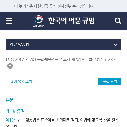
이 누리집은 대한민국 공식 전자정부 누리집입니다.
한글 맞춤법
[시행 2017. 3. 28.] 문화체육관광부 고시 제2017-12호(2017. 3. 28.)
규정 목록 보기
해설 닫기
본문
제1장 총칙
제1항
한글 맞춤법은 표준어를 소리대로 적되, 어법에 맞도록 함을 원칙
으로 한다.