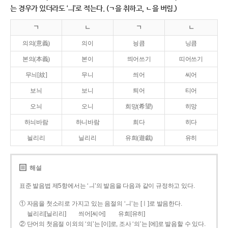
는 경우가 있더라도 ‘ㅢ’로 적는다. (ㄱ을 취하고, ㄴ을 버림.)
ㄱ
ㄴ
ㄱ
ㄴ
의의(意義)
의이
닁큼
닝큼
본의(本義)
본이
띄어쓰기
띠어쓰기
무늬[紋]
무니
씌어
씨어
보늬
보니
틔어
티어
오늬
오니
희망(希望)
히망
하늬바람
하니바람
희다
히다
늴리리
닐리리
유희(遊戱)
유히
해설
표준 발음법 제5항에서는 ‘ㅢ’의 발음을 다음과 같이 규정하고 있다.
① 자음을 첫소리로 가지고 있는 음절의 ‘ㅢ’는 [ㅣ]로 발음한다.
늴리리[닐리리]
씌어[씨어]
유희[유히]
② 단어의 첫음절 이외의 ‘의’는 [이]로, 조사 ‘의’는 [에]로 발음할 수 있다.