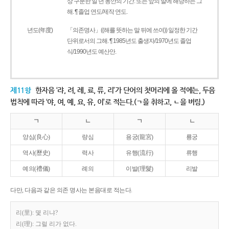
상 구분한 일 년 동안의 기간. 또는 앞의 말에 해당하는 그
해. ¶ 졸업 연도/제작 연도.
년도(年度)
「의존명사」((해를 뜻하는 말 뒤에 쓰여)) 일정한 기간
단위로서의 그해. ¶ 1985년도 출생자/1970년도 졸업
식/1990년도 예산안.
제11항
한자음 ‘랴, 려, 례, 료, 류, 리’가 단어의 첫머리에 올 적에는, 두음
법칙에 따라 ‘야, 여, 예, 요, 유, 이’로 적는다.(ㄱ을 취하고, ㄴ을 버림.)
ㄱ
ㄴ
ㄱ
ㄴ
양심(良心)
량심
용궁(龍宮)
룡궁
역사(歷史)
력사
유행(流行)
류행
예의(禮儀)
례의
이발(理髮)
리발
다만, 다음과 같은 의존 명사는 본음대로 적는다.
리(里): 몇 리냐?
리(理): 그럴 리가 없다.