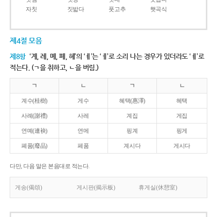
자칫
짓밟다
풋고추
햇곡식
제4절 모음
제8항
‘계, 례, 몌, 폐, 혜’의 ‘ㅖ’는 ‘ㅔ’로 소리 나는 경우가 있더라도 ‘ㅖ’로
적는다. (ㄱ을 취하고, ㄴ을 버림.)
ㄱ
ㄴ
ㄱ
ㄴ
계수(桂樹)
게수
혜택(惠澤)
헤택
사례(謝禮)
사레
계집
게집
연몌(連袂)
연메
핑계
핑게
폐품(廢品)
페품
계시다
게시다
다만, 다음 말은 본음대로 적는다.
게송(偈頌)
게시판(揭示板)
휴게실(休憩室)