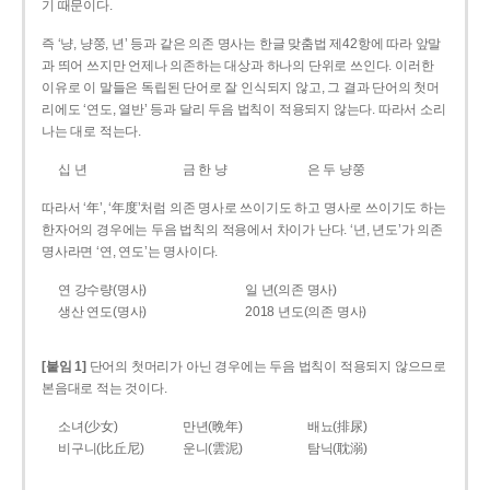
기 때문이다.
즉 ‘냥, 냥쭝, 년’ 등과 같은 의존 명사는 한글 맞춤법 제42항에 따라 앞말
과 띄어 쓰지만 언제나 의존하는 대상과 하나의 단위로 쓰인다. 이러한
이유로 이 말들은 독립된 단어로 잘 인식되지 않고, 그 결과 단어의 첫머
리에도 ‘연도, 열반’ 등과 달리 두음 법칙이 적용되지 않는다. 따라서 소리
나는 대로 적는다.
십 년
금 한 냥
은 두 냥쭝
따라서 ‘年’, ‘年度’처럼 의존 명사로 쓰이기도 하고 명사로 쓰이기도 하는
한자어의 경우에는 두음 법칙의 적용에서 차이가 난다. ‘년, 년도’가 의존
명사라면 ‘연, 연도’는 명사이다.
연 강수량(명사)
일 년(의존 명사)
생산 연도(명사)
2018 년도(의존 명사)
[붙임 1]
단어의 첫머리가 아닌 경우에는 두음 법칙이 적용되지 않으므로
본음대로 적는 것이다.
소녀(少女)
만년(晩年)
배뇨(排尿)
비구니(比丘尼)
운니(雲泥)
탐닉(耽溺)