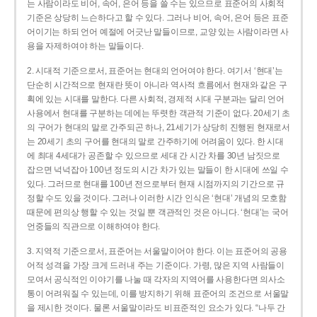
는 사람이라도 비어, 속어, 은어 등을 쓸 수는 있으므로 표준어의 사회적
기준은 상당히 느슨하다고 할 수 있다. 그러나 비어, 속어, 은어 등은 표준
어이기는 하되 언어 예절에 어긋난 말들이므로, 교양 있는 사람이라면 사
용을 자제하여야 하는 말들이다.
2. 시대적 기준으로서, 표준어는 현대의 언어여야 한다. 여기서 ‘현대’는
단순히 시간적으로 현재란 뜻이 아니라 역사적 흐름에서 현재와 같은 구
획에 있는 시대를 말한다. 다른 사회적, 경제적 시대 구분과는 달리 언어
사용에서 현대를 구분하는 데에는 뚜렷한 객관적 기준이 없다. 20세기 초
의 구어가 현대의 말로 간주되곤 하나, 21세기가 상당히 진행된 현재로서
는 20세기 초의 구어를 현대의 말로 간주하기에 어려움이 있다. 한 시대
에 최대 4세대가 공존할 수 있으므로 세대 간 시간 차를 30년 남짓으로
잡으면 넉넉잡아 100년 정도의 시간 차가 있는 말들이 한 시대에 쓰일 수
있다. 그러므로 현대를 100년 전으로부터 현재 시점까지의 기간으로 규
정할 수도 있을 것이다. 그러나 이러한 시간 인식은 ‘현대’ 개념의 모호함
때문에 편의상 행할 수 있는 것일 뿐 객관적인 것은 아니다. ‘현대’는 국어
언중들의 직관으로 이해하여야 한다.
3. 지역적 기준으로서, 표준어는 서울말이어야 한다. 이는 표준어의 공용
어적 성격을 가장 크게 드러내 주는 기준이다. 가령, 많은 지역 사람들이
모여서 공식적인 이야기를 나눌 때 각자의 지역어를 사용한다면 의사소
통이 어려워질 수 있는데, 이를 방지하기 위해 표준어의 조건으로 서울말
을 제시한 것이다. 물론 서울말이라도 비표준적인 요소가 있다. “나두 간