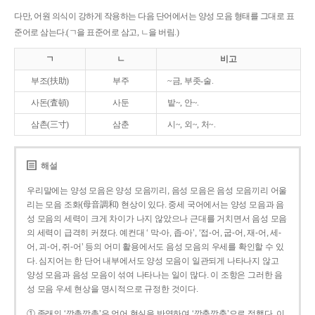
다만, 어원 의식이 강하게 작용하는 다음 단어에서는 양성 모음 형태를 그대로 표
준어로 삼는다.(ㄱ을 표준어로 삼고, ㄴ을 버림.)
ㄱ
ㄴ
비고
부조(扶助)
부주
~금, 부좃-술.
사돈(査頓)
사둔
밭~, 안~.
삼촌(三寸)
삼춘
시~, 외~, 처~.
해설
우리말에는 양성 모음은 양성 모음끼리, 음성 모음은 음성 모음끼리 어울
리는 모음 조화(母音調和) 현상이 있다. 중세 국어에서는 양성 모음과 음
성 모음의 세력이 크게 차이가 나지 않았으나 근대를 거치면서 음성 모음
의 세력이 급격히 커졌다. 예컨대 ‘ 막-아, 좁-아’, ‘접-어, 굽-어, 재-어, 세-
어, 괴-어, 쥐-어’ 등의 어미 활용에서도 음성 모음의 우세를 확인할 수 있
다. 심지어는 한 단어 내부에서도 양성 모음이 일관되게 나타나지 않고
양성 모음과 음성 모음이 섞여 나타나는 일이 많다. 이 조항은 그러한 음
성 모음 우세 현상을 명시적으로 규정한 것이다.
① 종래의 ‘깡총깡총’은 언어 현실을 반영하여 ‘깡충깡충’으로 정했다. 이