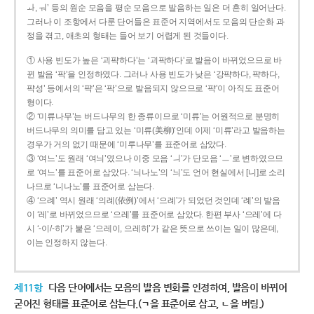
ㅘ, ㅝ’ 등의 원순 모음을 평순 모음으로 발음하는 일은 더 흔히 일어난다.
그러나 이 조항에서 다룬 단어들은 표준어 지역에서도 모음의 단순화 과
정을 겪고, 애초의 형태는 들어 보기 어렵게 된 것들이다.
① 사용 빈도가 높은 ‘괴퍅하다’는 ‘괴팍하다’로 발음이 바뀌었으므로 바
뀐 발음 ‘팍’을 인정하였다. 그러나 사용 빈도가 낮은 ‘강퍅하다, 퍅하다,
퍅성’ 등에서의 ‘퍅’은 ‘팍’으로 발음되지 않으므로 ‘퍅’이 아직도 표준어
형이다.
② ‘미류나무’는 버드나무의 한 종류이므로 ‘미류’는 어원적으로 분명히
버드나무의 의미를 담고 있는 ‘미류(美柳)’인데 이제 ‘미류’라고 발음하는
경우가 거의 없기 때문에 ‘미루나무’를 표준어로 삼았다.
③ ‘여느’도 원래 ‘여늬’였으나 이중 모음 ‘ㅢ’가 단모음 ‘ㅡ’로 변하였으므
로 ‘여느’를 표준어로 삼았다. ‘늬나노’의 ‘늬’도 언어 현실에서 [니]로 소리
나므로 ‘니나노’를 표준어로 삼는다.
④ ‘으례’ 역시 원래 ‘의례(依例)’에서 ‘으례’가 되었던 것인데 ‘례’의 발음
이 ‘레’로 바뀌었으므로 ‘으레’를 표준어로 삼았다. 한편 부사 ‘으레’에 다
시 ‘-이/-히’가 붙은 ‘으레이, 으레히’가 같은 뜻으로 쓰이는 일이 많은데,
이는 인정하지 않는다.
제11항
다음 단어에서는 모음의 발음 변화를 인정하여, 발음이 바뀌어
굳어진 형태를 표준어로 삼는다.(ㄱ을 표준어로 삼고, ㄴ을 버림.)