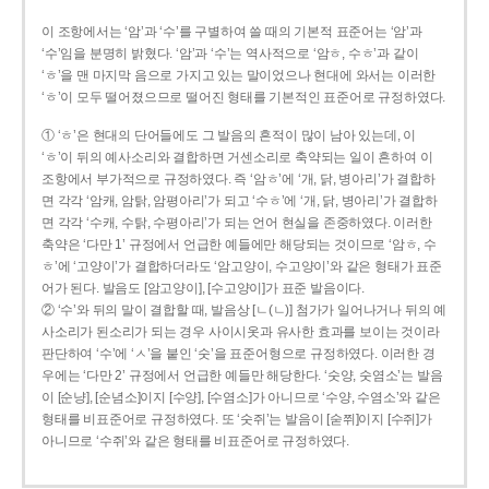
이 조항에서는 ‘암’과 ‘수’를 구별하여 쓸 때의 기본적 표준어는 ‘암’과
‘수’임을 분명히 밝혔다. ‘암’과 ‘수’는 역사적으로 ‘암ㅎ, 수ㅎ’과 같이
‘ㅎ’을 맨 마지막 음으로 가지고 있는 말이었으나 현대에 와서는 이러한
‘ㅎ’이 모두 떨어졌으므로 떨어진 형태를 기본적인 표준어로 규정하였다.
① ‘ㅎ’은 현대의 단어들에도 그 발음의 흔적이 많이 남아 있는데, 이
‘ㅎ’이 뒤의 예사소리와 결합하면 거센소리로 축약되는 일이 흔하여 이
조항에서 부가적으로 규정하였다. 즉 ‘암ㅎ’에 ‘개, 닭, 병아리’가 결합하
면 각각 ‘암캐, 암탉, 암평아리’가 되고 ‘수ㅎ’에 ‘개, 닭, 병아리’가 결합하
면 각각 ‘수캐, 수탉, 수평아리’가 되는 언어 현실을 존중하였다. 이러한
축약은 ‘다만 1’ 규정에서 언급한 예들에만 해당되는 것이므로 ‘암ㅎ, 수
ㅎ’에 ‘고양이’가 결합하더라도 ‘암고양이, 수고양이’와 같은 형태가 표준
어가 된다. 발음도 [암고양이], [수고양이]가 표준 발음이다.
② ‘수’와 뒤의 말이 결합할 때, 발음상 [ㄴ(ㄴ)] 첨가가 일어나거나 뒤의 예
사소리가 된소리가 되는 경우 사이시옷과 유사한 효과를 보이는 것이라
판단하여 ‘수’에 ‘ㅅ’을 붙인 ‘숫’을 표준어형으로 규정하였다. 이러한 경
우에는 ‘다만 2’ 규정에서 언급한 예들만 해당한다. ‘숫양, 숫염소’는 발음
이 [순냥], [순념소]이지 [수양], [수염소]가 아니므로 ‘수양, 수염소’와 같은
형태를 비표준어로 규정하였다. 또 ‘숫쥐’는 발음이 [숟쮜]이지 [수쥐]가
아니므로 ‘수쥐’와 같은 형태를 비표준어로 규정하였다.