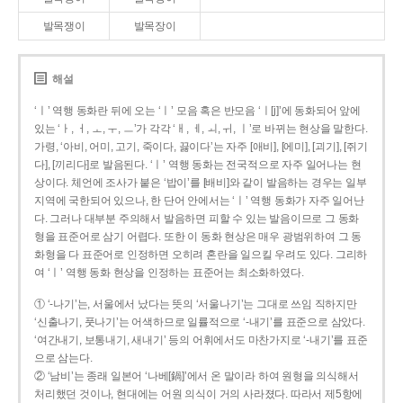
발목쟁이
발목장이
해설
‘ㅣ’ 역행 동화란 뒤에 오는 ‘ㅣ’ 모음 혹은 반모음 ‘ㅣ[j]’에 동화되어 앞에
있는 ‘ㅏ, ㅓ, ㅗ, ㅜ, ㅡ’가 각각 ‘ㅐ, ㅔ, ㅚ, ㅟ, ㅣ’로 바뀌는 현상을 말한다.
가령, ‘아비, 어미, 고기, 죽이다, 끓이다’는 자주 [애비], [에미], [괴기], [쥐기
다], [끼리다]로 발음된다. ‘ㅣ’ 역행 동화는 전국적으로 자주 일어나는 현
상이다. 체언에 조사가 붙은 ‘밥이’를 [배비]와 같이 발음하는 경우는 일부
지역에 국한되어 있으나, 한 단어 안에서는 ‘ㅣ’ 역행 동화가 자주 일어난
다. 그러나 대부분 주의해서 발음하면 피할 수 있는 발음이므로 그 동화
형을 표준어로 삼기 어렵다. 또한 이 동화 현상은 매우 광범위하여 그 동
화형을 다 표준어로 인정하면 오히려 혼란을 일으킬 우려도 있다. 그리하
여 ‘ㅣ’ 역행 동화 현상을 인정하는 표준어는 최소화하였다.
① ‘-나기’는, 서울에서 났다는 뜻의 ‘서울나기’는 그대로 쓰임 직하지만
‘신출나기, 풋나기’는 어색하므로 일률적으로 ‘-내기’를 표준으로 삼았다.
‘여간내기, 보통내기, 새내기’ 등의 어휘에서도 마찬가지로 ‘-내기’를 표준
으로 삼는다.
② ‘남비’는 종래 일본어 ‘나베[鍋]’에서 온 말이라 하여 원형을 의식해서
처리했던 것이나, 현대에는 어원 의식이 거의 사라졌다. 따라서 제5항에