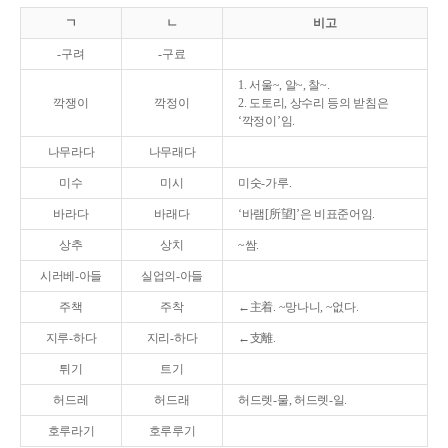
ㄱ
ㄴ
비고
-구려
-구료
1. 서울~, 알~, 찰~.
깍쟁이
깍정이
2. 도토리, 상수리 등의 받침은
‘깍정이’임.
나무라다
나무래다
미수
미시
미숫-가루.
바라다
바래다
‘바램[所望]’은 비표준어임.
상추
상치
~쌈.
시러베-아들
실업의-아들
주책
주착
←主着. ~망나니, ~없다.
지루-하다
지리-하다
←支離.
튀기
트기
허드레
허드래
허드렛-물, 허드렛-일.
호루라기
호루루기