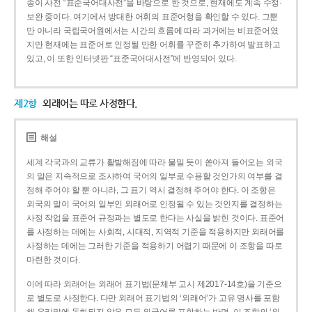
종이 사전 “표준국어대사전”을 바탕으로 한 것으로, 현재에도 계속 수정·
보완 중이다. 여기에서 방대한 어휘의 표준어형을 확인할 수 있다. 그뿐
만 아니라 국립국어원에서는 시간의 흐름에 따라 과거에는 비표준어였
지만 현재에는 표준어로 인정될 만한 어휘를 꾸준히 추가하여 발표하고
있고, 이 또한 인터넷판 “표준국어대사전”에 반영되어 있다.
제2항
외래어는 따로 사정한다.
해설
세계 각국과의 교류가 활발해짐에 따라 물밀 듯이 쏟아져 들어오는 외국
의 말은 지속적으로 조사하여 국어의 일부로 수용할 것인가의 여부를 결
정해 주어야 할 뿐 아니라, 그 표기 역시 결정해 주어야 한다. 이 조항은
외국의 말이 국어의 일부인 외래어로 인정될 수 있는 것인지를 결정하는
사정 작업을 표준어 규정과는 별도로 한다는 사실을 밝힌 것이다. 표준어
를 사정하는 데에는 사회적, 시대적, 지역적 기준을 적용하지만 외래어를
사정하는 데에는 그러한 기준을 적용하기 어렵기 때문에 이 조항을 따로
마련한 것이다.
이에 따라 외래어는 외래어 표기법(문체부 고시 제2017-14호)을 기준으
로 별도로 사정한다. 다만 외래어 표기법의 ‘외래어’가 고유 명사를 포함