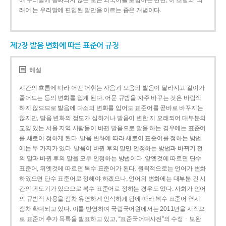
해 우리말에 동화되지 않은 모든 외국어를 포함하는 반면, 이 조항의 ‘외
래어’는 우리말에 편입된 말만을 이르는 좁은 개념이다.
제2장 발음 변화에 따른 표준어 규정
해설
시간의 흐름에 따라 어떤 어휘는 자음과 모음의 발음이 달라지고 길이가
줄어드는 등의 변화를 입게 된다. 어문 규범을 자주 바꾸는 것은 바람직
하지 않으므로 발음에 다소의 변화를 입어도 표준어를 곧바로 바꾸지는
않지만, 발음 변화의 정도가 심하거나 발음이 변한 지 오래되어 대부분의
교양 있는 서울 지역 사람들이 바뀐 발음으로 말을 하는 경우에는 표준어
를 새로이 정하게 된다. 발음 변화에 따라 새로이 표준어를 정하는 방법
에는 두 가지가 있다. 발음이 바뀐 후의 말만 인정하는 방법과 바뀌기 전
의 말과 바뀐 후의 말을 모두 인정하는 방법이다. 앞엣것에 따르면 단수
표준어, 뒤엣것에 따르면 복수 표준어가 된다. 원칙적으로는 언어가 변화
하였으면 단수 표준어로 정해야 하겠으나, 언어의 변화에는 대부분 긴 시
간의 과도기가 있으므로 복수 표준어로 정하는 경우도 있다. 사회가 언어
의 규범적 사용을 점차 유연하게 인식하게 됨에 따라 복수 표준어 역시
점차 확대되고 있다. 이를 반영하여 국립국어원에서는 2011년을 시작으
로 표준어 추가 목록을 발표하고 있고, “표준국어대사전”의 수정ㆍ보완