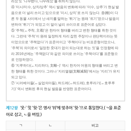
라요’도 ‘나무랬다, 나무래요’를 취하지 않는다.
④ ‘미시/미수, 상치/상추’ 역시 발음의 변화에 따라 ‘미수, 상추’가 현실 발
음으로 더 널리 쓰이고 있으므로 ‘미시, 상치’로 쓰지 않는다. 종(種)이 다
른 두 동물 사이에서 난 새끼를 말하는 ‘튀기’는 원래 ‘트기’였으나 발음이
변하여 ‘튀기’가 되었고 이 말이 널리 쓰이므로 표준어로 삼았다.
⑤ ‘주책(←주착, 主着)’은 한자어 형태를 버리고 변한 형태를 취한 것이
다. 그런데 ‘주착’이 원래 일정하게 자리 잡힌 주장이나 판단력이라는 뜻
이었으므로 ‘주책없다’가 표준어이고 ‘주책이다’는 비표준형이었으나,
‘주책’의 의미로서 ‘일정한 줏대가 없이 되는대로 하는 짓’을 인정함에 따
라 2016년에는 ‘주책없다’와 같은 의미로 쓰이는 ‘주책이다’를 표준형으
로 인정하였다.
⑥ ‘지루하다(←지리하다, 支離--)’ 역시 한자어 어원의 형태를 버리고 변
한 형태를 취한 것이다. 그러나 ‘지리멸렬(支離滅裂)’에서는 ‘지리’가 유지
되고 있다.
⑦ ‘시러베아들(←실업의아들), 허드레(←허드래), 호루라기(←호루루
기)’ 역시 변화된 후의 현실 발음을 반영한 표준어이다.
제12항
‘웃-’ 및 ‘윗-’은 명사 ‘위’에 맞추어 ‘윗-’으로 통일한다.(ㄱ을 표준
어로 삼고, ㄴ을 버림.)
ㄱ
ㄴ
비고