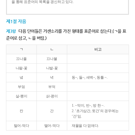
을 통해 표준어의 목록을 갱신하고 있다.
제1절 자음
제3항
다음 단어들은 거센소리를 가진 형태를 표준어로 삼는다.(ㄱ을 표
준어로 삼고, ㄴ을 버림.)
ㄱ
ㄴ
비고
끄나풀
끄나불
나팔-꽃
나발-꽃
녘
녁
동~, 들~, 새벽~, 동틀 ~.
부엌
부억
살-쾡이
삵-괭이
1. ~막이, 빈~, 방 한 ~.
칸
간
2. ‘초가삼간, 윗간’의 경우에는
‘간’임.
털어-먹다
떨어-먹다
재물을 다 없애다.