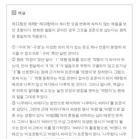
해설
제11항은 제8항~제10항에서 제시한 모음 변화에 속하지 않는 예들을 보
인 조항이다. 변화된 발음이 굳어진 경우 그것을 표준으로 삼는다는 원칙
은 동일하게 적용된다.
① ‘-구려’와 ‘-구료’는 미묘한 의미 차가 있는 듯도 하나 언중이 분명히 의
식할 수 없으므로 ‘-구려’ 쪽만 살린 것이다.
② 원래 ‘깍정이’였던 말이 ‘ㅣ’ 역행 동화를 겪으면 ‘깍젱이’가 되어야 하
는데, 언어 현실에서 ‘ㅐ’와 ‘ㅔ’가 발음으로 뚜렷이 구별되지 않고 표기상
‘ㅐ’를 선호한다는 점에 근거하여 표준어를 ‘깍쟁이’로 정하였다. 그럼으
로써 이는 ‘ㅣ’ 역행 동화와는 직접 관련이 없어진 표준어가 되어 제9항의
예외로 다루지 않고 여기에서 다루게 된 것이다. 그러나 밤나무, 떡갈나
무 따위의 열매를 싸고 있는 술잔 모양의 받침을 뜻하는 ‘깍정이’는 원래
의 말을 그대로 두었다.
③ ‘나무래다, 바래다’는 방언으로 해석하여 ‘나무라다, 바라다’를 표준어
로 삼았다. 그런데 근래 ‘바라다’에서 파생된 명사 ‘바람’을 ‘바램’으로 잘
못 쓰는 경향이 있다. ‘바람[風]’과의 혼동을 피하려는 심리 때문인 듯하
다. 그러나 동사가 ‘바라다’인 이상 그로부터 파생된 명사가 ‘바램’이 될
수는 없어 비고에서 이를 명기하였다. ‘바라다’의 활용형으로, ‘바랬다, 바
래요’는 비표준형이고 ‘바랐다, 바라요’가 표준형이 된다. ‘나무랐다, 나무