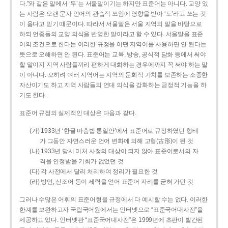
다.”와 같은 말에서 ‘두’는 서울말이기는 하지만 표준어는 아니다. 교양 있
는 사람은 오랜 문자 언어의 관습적 쓰임에 영향을 받아 ‘도’라고 쓰는 것
이 옳다고 믿기 때문이다. 따라서 서울말은 서울 지역의 말을 바탕으로
하되 언중들의 교양 의식을 반영한 말이라고 할 수 있다. 서울말을 표준
어의 조건으로 한다는 이러한 규정을 어떤 지역어를 사용하면 안 된다는
뜻으로 오해하면 안 된다. 표준어는 교육, 방송, 공식적 담화 등에서 써야
할 말이지 지역 사람들끼리 편하게 대화하는 경우에까지 꼭 써야 하는 말
이 아니다. 오히려 여러 지역어는 지역의 문화적 가치를 보존하는 소중한
자산이기도 하고 지역 사람들의 연대 의식을 강화하는 긍정적 기능을 하
기도 한다.
표준어 규정의 실제적인 대상은 다음과 같다.
(가) 1933년 ‘한글 마춤법 통일안’에서 표준어로 규정하였던 형태
가 그동안 자연스러운 언어 변화에 의해 고형(古形)이 된 것
(나) 1933년 당시 미처 사정의 대상이 되지 않아 표준어로서의 자
격을 인정받을 기회가 없었던 것
(다) 각 사전에서 달리 처리하여 정리가 필요한 것
(라) 방언, 신조어 등이 세력을 얻어 표준어 자리를 굳혀 가던 것
그러나 수많은 어휘의 표준어형을 규정에서 다 예시할 수는 없다. 이러한
한계를 보완하고자 국립국어원에서는 인터넷으로 “표준국어대사전”을
제공하고 있다. 인터넷판 “표준국어대사전”은 1999년에 초판이 발간된