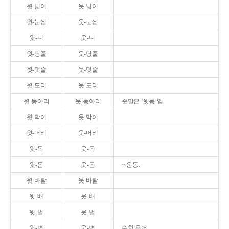
윗-넓이
웃-넓이
윗-눈썹
웃-눈썹
윗-니
웃-니
윗-당줄
웃-당줄
윗-덧줄
웃-덧줄
윗-도리
웃-도리
윗-동아리
웃-동아리
준말은 ‘윗동’임.
윗-막이
웃-막이
윗-머리
웃-머리
윗-목
웃-목
윗-몸
웃-몸
~ 운동.
윗-바람
웃-바람
윗-배
웃-배
윗-벌
웃-벌
윗-변
웃-변
수학 용어.