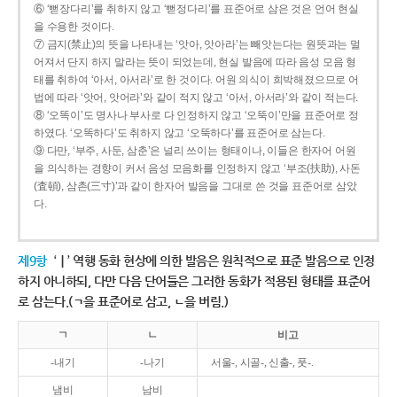
⑥ ‘뻗장다리’를 취하지 않고 ‘뻗정다리’를 표준어로 삼은 것은 언어 현실
을 수용한 것이다.
⑦ 금지(禁止)의 뜻을 나타내는 ‘앗아, 앗아라’는 빼앗는다는 원뜻과는 멀
어져서 단지 하지 말라는 뜻이 되었는데, 현실 발음에 따라 음성 모음 형
태를 취하여 ‘아서, 아서라’로 한 것이다. 어원 의식이 희박해졌으므로 어
법에 따라 ‘앗어, 앗어라’와 같이 적지 않고 ‘아서, 아서라’와 같이 적는다.
⑧ ‘오똑이’도 명사나 부사로 다 인정하지 않고 ‘오뚝이’만을 표준어로 정
하였다. ‘오똑하다’도 취하지 않고 ‘오뚝하다’를 표준어로 삼는다.
⑨ 다만, ‘부주, 사둔, 삼춘’은 널리 쓰이는 형태이나, 이들은 한자어 어원
을 의식하는 경향이 커서 음성 모음화를 인정하지 않고 ‘부조(扶助), 사돈
(査頓), 삼촌(三寸)’과 같이 한자어 발음을 그대로 쓴 것을 표준어로 삼았
다.
제9항
‘ㅣ’ 역행 동화 현상에 의한 발음은 원칙적으로 표준 발음으로 인정
하지 아니하되, 다만 다음 단어들은 그러한 동화가 적용된 형태를 표준어
로 삼는다.(ㄱ을 표준어로 삼고, ㄴ을 버림.)
ㄱ
ㄴ
비고
-내기
-나기
서울-, 시골-, 신출-, 풋-.
냄비
남비