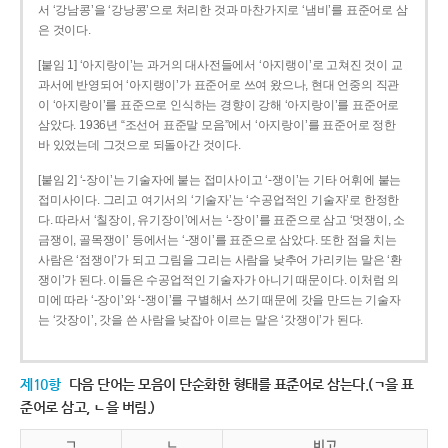
서 ‘강남콩’을 ‘강낭콩’으로 처리한 것과 마찬가지로 ‘냄비’를 표준어로 삼
은 것이다.
[붙임 1] ‘아지랑이’는 과거의 대사전들에서 ‘아지랭이’로 고쳐진 것이 교
과서에 반영되어 ‘아지랭이’가 표준어로 쓰여 왔으나, 현대 언중의 직관
이 ‘아지랑이’를 표준으로 인식하는 경향이 강해 ‘아지랑이’를 표준어로
삼았다. 1936년 “조선어 표준말 모음”에서 ‘아지랑이’를 표준어로 정한
바 있었는데 그것으로 되돌아간 것이다.
[붙임 2] ‘-장이’는 기술자에 붙는 접미사이고 ‘-쟁이’는 기타 어휘에 붙는
접미사이다. 그리고 여기서의 ‘기술자’는 ‘수공업적인 기술자’로 한정한
다. 따라서 ‘칠장이, 유기장이’에서는 ‘-장이’를 표준으로 삼고 ‘멋쟁이, 소
금쟁이, 골목쟁이’ 등에서는 ‘-쟁이’를 표준으로 삼았다. 또한 점을 치는
사람은 ‘점쟁이’가 되고 그림을 그리는 사람을 낮추어 가리키는 말은 ‘환
쟁이’가 된다. 이들은 수공업적인 기술자가 아니기 때문이다. 이처럼 의
미에 따라 ‘-장이’와 ‘-쟁이’를 구별해서 쓰기 때문에 갓을 만드는 기술자
는 ‘갓장이’, 갓을 쓴 사람을 낮잡아 이르는 말은 ‘갓쟁이’가 된다.
제10항
다음 단어는 모음이 단순화한 형태를 표준어로 삼는다.(ㄱ을 표
준어로 삼고, ㄴ을 버림.)
ㄱ
ㄴ
비고