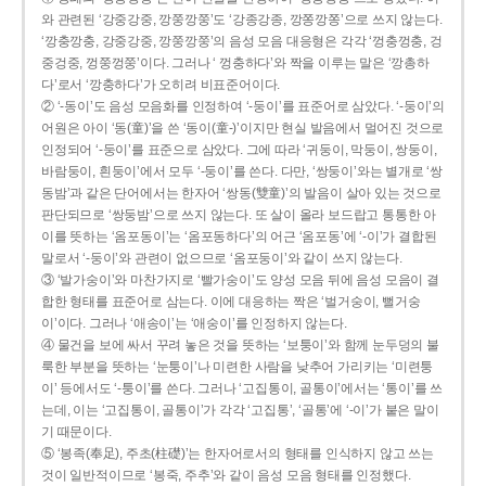
와 관련된 ‘강중강중, 깡쭝깡쭝’도 ‘강종강종, 깡쫑깡쫑’으로 쓰지 않는다.
‘깡충깡충, 강중강중, 깡쭝깡쭝’의 음성 모음 대응형은 각각 ‘껑충껑충, 겅
중겅중, 껑쭝껑쭝’이다. 그러나 ‘ 껑충하다’와 짝을 이루는 말은 ‘깡총하
다’로서 ‘깡충하다’가 오히려 비표준어이다.
② ‘-동이’도 음성 모음화를 인정하여 ‘-둥이’를 표준어로 삼았다. ‘-둥이’의
어원은 아이 ‘동(童)’을 쓴 ‘동이(童-)’이지만 현실 발음에서 멀어진 것으로
인정되어 ‘-둥이’를 표준으로 삼았다. 그에 따라 ‘귀둥이, 막둥이, 쌍둥이,
바람둥이, 흰둥이’에서 모두 ‘-둥이’를 쓴다. 다만, ‘쌍둥이’와는 별개로 ‘쌍
동밤’과 같은 단어에서는 한자어 ‘쌍동(雙童)’의 발음이 살아 있는 것으로
판단되므로 ‘쌍둥밤’으로 쓰지 않는다. 또 살이 올라 보드랍고 통통한 아
이를 뜻하는 ‘옴포동이’는 ‘옴포동하다’의 어근 ‘옴포동’에 ‘-이’가 결합된
말로서 ‘-둥이’와 관련이 없으므로 ‘옴포둥이’와 같이 쓰지 않는다.
③ ‘발가숭이’와 마찬가지로 ‘빨가숭이’도 양성 모음 뒤에 음성 모음이 결
합한 형태를 표준어로 삼는다. 이에 대응하는 짝은 ‘벌거숭이, 뻘거숭
이’이다. 그러나 ‘애송이’는 ‘애숭이’를 인정하지 않는다.
④ 물건을 보에 싸서 꾸려 놓은 것을 뜻하는 ‘보퉁이’와 함께 눈두덩의 불
룩한 부분을 뜻하는 ‘눈퉁이’나 미련한 사람을 낮추어 가리키는 ‘미련퉁
이’ 등에서도 ‘-퉁이’를 쓴다. 그러나 ‘고집통이, 골통이’에서는 ‘통이’를 쓰
는데, 이는 ‘고집통이, 골통이’가 각각 ‘고집통’, ‘골통’에 ‘-이’가 붙은 말이
기 때문이다.
⑤ ‘봉족(奉足), 주초(柱礎)’는 한자어로서의 형태를 인식하지 않고 쓰는
것이 일반적이므로 ‘봉죽, 주추’와 같이 음성 모음 형태를 인정했다.