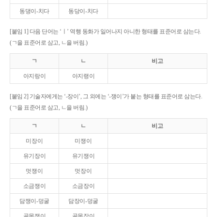
동댕이-치다
동당이-치다
[붙임 1] 다음 단어는 ‘ㅣ’ 역행 동화가 일어나지 아니한 형태를 표준어로 삼는다.
(ㄱ을 표준어로 삼고, ㄴ을 버림.)
ㄱ
ㄴ
비고
아지랑이
아지랭이
[붙임 2] 기술자에게는 ‘-장이’, 그 외에는 ‘-쟁이’가 붙는 형태를 표준어로 삼는다.
(ㄱ을 표준어로 삼고, ㄴ을 버림.)
ㄱ
ㄴ
비고
미장이
미쟁이
유기장이
유기쟁이
멋쟁이
멋장이
소금쟁이
소금장이
담쟁이-덩굴
담장이-덩굴
골목쟁이
골목장이