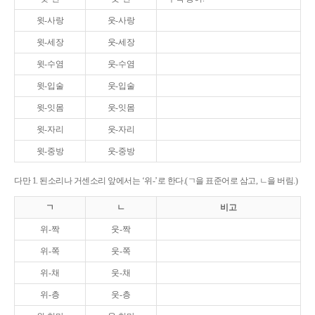
윗-사랑
웃-사랑
윗-세장
웃-세장
윗-수염
웃-수염
윗-입술
웃-입술
윗-잇몸
웃-잇몸
윗-자리
웃-자리
윗-중방
웃-중방
다만 1. 된소리나 거센소리 앞에서는 ‘위-’로 한다.(ㄱ을 표준어로 삼고, ㄴ을 버림.)
ㄱ
ㄴ
비고
위-짝
웃-짝
위-쪽
웃-쪽
위-채
웃-채
위-층
웃-층