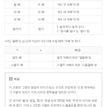
둘-째
두-째
‘제2, 두 개째’의 뜻.
셋-째
세-째
‘제3, 세 개째’의 뜻.
넷-째
네-째
‘제4, 네 개째’의 뜻.
1. 빌려주다, 빌려 오다.
빌리다
빌다
2. ‘용서를 빌다’는 ‘빌다’임.
다만, ‘둘째’는 십 단위 이상의 서수사에 쓰일 때에 ‘두째’로 한다.
ㄱ
ㄴ
비고
열두-째
열두 개째의 뜻은 ‘열둘째’로.
스물두-째
스물두 개째의 뜻은 ‘스물둘째’로.
해설
이 조항은 그동안 용법의 차이가 있는 것으로 규정해 온 것 중 현재에는
그 구별의 의의가 거의 사라진 항목들을 정리한 것이다.
① 과거에 ‘돌’은 생일, ‘돐’은 ‘한글 반포 500돐’처럼 ‘주년’의 의미로 세분
해 써 왔다. 그러나 그러한 구별은 인위적이고 불필요할 뿐만 아니라 ‘돐