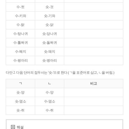
수-컷
숫-것
수-키와
숫-기와
수-탉
숫-닭
수-탕나귀
숫-당나귀
수-톨쩌귀
숫-돌쩌귀
수-퇘지
숫-돼지
수-평아리
숫-병아리
다만 2. 다음 단어의 접두사는 '숫-'으로 한다.(ㄱ을 표준어로 삼고, ㄴ을 버림.)
ㄱ
ㄴ
비고
숫-양
수-양
숫-염소
수-염소
숫-쥐
수-쥐
해설