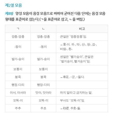
제2절 모음
제8항
양성 모음이 음성 모음으로 바뀌어 굳어진 다음 단어는 음성 모음
형태를 표준어로 삼는다.(ㄱ을 표준어로 삼고, ㄴ을 버림.)
ㄱ
ㄴ
비고
깡충-깡충
깡총-깡총
큰말은 ‘껑충껑충’임.
←童-이. 귀-, 막-, 선-, 쌍-, 검-,
-둥이
-동이
바람-, 흰-.
센말은 ‘빨가숭이’, 큰말은
발가-숭이
발가-송이
‘벌거숭이, 뻘거숭이’임.
보퉁이
보통이
봉죽
봉족
←奉足. ~꾼, ~들다.
뻗정-다리
뻗장-다리
아서, 아서라
앗아, 앗아라
하지 말라고 금지하는 말.
오뚝-이
오똑-이
부사도 ‘오뚝-이’임.
주추
주초
←柱礎. 주춧-돌.