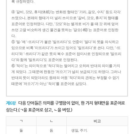
록 규정하였다.
④ ‘갈비, 갓모, 휴지(休紙)’는 변화된 형태인 ‘가리, 갈모, 수지’ 등도 각각
쓰였으나, 본래의 형태가 더 널리 쓰이므로 ‘갈비, 갓모, 휴지’의 형태를
표준어로 인정하였다. 다만, ‘갓모’와는 별개로 비가 올 때 갓 위에 덮어
쓰던 고깔 비슷하게 생긴 물건을 뜻하는 ‘갈모(-帽)’는 표준어로 인정한
다.
⑤ ‘밀-’에 ‘-뜨리다’가 붙은 ‘밀뜨리다’도 언중이 ‘밀다’의 뜻을 의식하고
있으므로 비록 ‘미뜨리다’가 쓰이고 있어도 ‘밀뜨리다’로 쓴다. 다만, ‘-뜨
리다’와 ‘-트리다’가 같은 뜻의 복수 표준어 접미사로 인정되므로 ‘밀뜨리
다’와 함께 ‘밀트리다’도 표준어로 인정된다.
⑥ ‘적이’는 의미적으로 ‘적다’와는 멀어지고 오히려 반대의 의미를 가지
게 되었다. 그 때문에 한동안 ‘저으기’가 널리 보급되기도 하였다. 그러나
반대의 뜻이 되었더라도 원래의 어원 ‘적다’와의 관계는 부정할 수 없기
때문에 ‘저으기’가 아닌 ‘적이’를 표준어로 삼았다.
제6항
다음 단어들은 의미를 구별함이 없이, 한 가지 형태만을 표준어로
삼는다.(ㄱ을 표준어로 삼고, ㄴ을 버림.)
ㄱ
ㄴ
비고
돌
돐
생일, 주기.