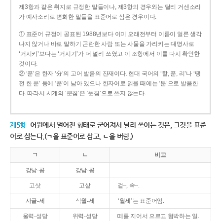
제3항과 같은 취지로 규정한 말들이나, 제3항의 경우와는 달리 거센소리
가 예사소리로 변화한 말들을 표준어로 삼은 경우이다.
① 표준어 규정이 공표된 1988년보다 이미 오래전부터 이름이 얼른 생각
나지 않거나 바로 말하기 곤란한 사람 또는 사물을 가리키는 대명사로
‘거시키’보다는 ‘거시기’가 더 널리 쓰였고 이 조항에서 이를 다시 확인한
것이다.
② ‘푼’은 한자 ‘分’의 고어 발음의 잔재이다. 현대 국어의 ‘할, 푼, 리’나 ‘땡
전 한 푼’ 등에 ‘푼’이 남아 있으나 한자어로 읽을 때에는 ‘분’으로 발음한
다. 따라서 시계의 ‘분침’은 ‘푼침’으로 쓰지 않는다.
제5항
어원에서 멀어진 형태로 굳어져서 널리 쓰이는 것은, 그것을 표준
어로 삼는다.(ㄱ을 표준어로 삼고, ㄴ을 버림.)
ㄱ
ㄴ
비고
강낭-콩
강남-콩
고삿
고샅
겉~, 속~.
사글-세
삭월-세
‘월세’는 표준어임.
울력-성당
위력-성당
떼를 지어서 으르고 협박하는 일.