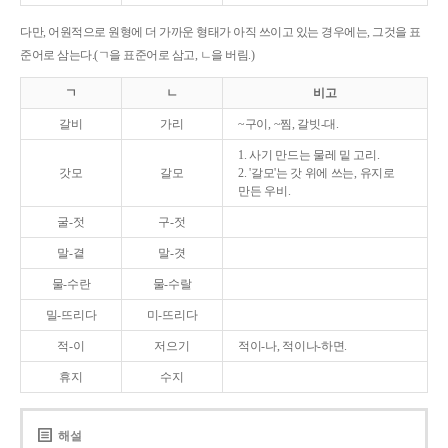
다만, 어원적으로 원형에 더 가까운 형태가 아직 쓰이고 있는 경우에는, 그것을 표
준어로 삼는다.(ㄱ을 표준어로 삼고, ㄴ을 버림.)
ㄱ
ㄴ
비고
갈비
가리
~구이, ~찜, 갈빗-대.
1. 사기 만드는 물레 밑 고리.
갓모
갈모
2. '갈모'는 갓 위에 쓰는, 유지로
만든 우비.
굴-젓
구-젓
말-곁
말-겻
물-수란
물-수랄
밀-뜨리다
미-뜨리다
적-이
저으기
적이-나, 적이나-하면.
휴지
수지
해설