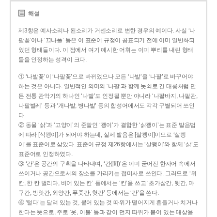
해설
제3항은 예사소리나 된소리가 거센소리로 변한 경우의 예이다. 사실 ‘나
팔꽃’이나 ‘끄나풀’ 등은 이 표준어 규정이 공표되기 전에 이미 일반화되
었던 형태들이다. 이 점에서 여기 예시한 어휘는 이미 뿌리를 내린 형태
들을 인정하는 성격이 크다.
① ‘나발꽃’이 ‘나팔꽃’으로 바뀌었으나 모든 ‘나발’을 ‘나팔’로 바꾸어야
하는 것은 아니다. 일반적인 의미의 ‘나팔’과 함께 놋쇠로 긴 대롱처럼 만
든 전통 관악기의 하나인 ‘나발’도 인정될 뿐만 아니라 ‘나팔바지, 나팔관,
나팔벌레’ 등과 ‘개나발, 병나발’ 등의 합성어에서도 각각 구별되어 쓰인
다.
② 동물 ‘삵’과 ‘고양이’의 준말인 ‘괭이’가 결합한 ‘삵괭이’는 표준 발음법
에 따라 [삭꽹이]가 되어야 하는데, 실제 발음은 [살쾡이]이므로 ‘살쾡
이’를 표준어로 삼았다. 표준어 규정 제26항에서는 ‘살쾡이’와 함께 ‘삵’도
표준어로 인정하였다.
③ ‘칸’은 공간의 구획을 나타내며, ‘간(間)’은 이미 굳어진 한자어 속에서
쓰이거나 공간으로서의 장소를 가리키는 접미사로 쓰인다. 그러므로 ‘위
칸, 한 칸 벌리다, 비어 있는 칸’ 등에서는 ‘칸’을 쓰고 ‘초가삼간, 뒷간, 마
구간, 방앗간, 외양간, 푸줏간, 헛간’ 등에서는 ‘간’을 쓴다.
④ ‘털다’는 달려 있는 것, 붙어 있는 것 따위가 떨어지게 흔들거나 치거나
한다는 뜻으로, 주로 ‘옷, 이불’ 등과 같이 먼지 따위가 붙어 있는 대상을