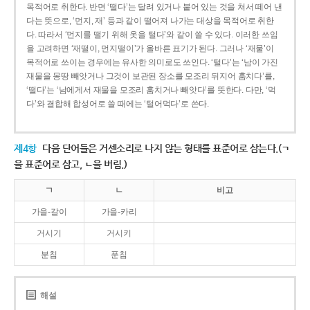
목적어로 취한다. 반면 ‘떨다’는 달려 있거나 붙어 있는 것을 쳐서 떼어 낸
다는 뜻으로, ‘먼지, 재’ 등과 같이 떨어져 나가는 대상을 목적어로 취한
다. 따라서 ‘먼지를 떨기 위해 옷을 털다’와 같이 쓸 수 있다. 이러한 쓰임
을 고려하면 ‘재떨이, 먼지떨이’가 올바른 표기가 된다. 그러나 ‘재물’이
목적어로 쓰이는 경우에는 유사한 의미로도 쓰인다. ‘털다’는 ‘남이 가진
재물을 몽땅 빼앗거나 그것이 보관된 장소를 모조리 뒤지어 훔치다’를,
‘떨다’는 ‘남에게서 재물을 모조리 훔치거나 빼앗다’를 뜻한다. 다만, ‘먹
다’와 결합해 합성어로 쓸 때에는 ‘털어먹다’로 쓴다.
제4항
다음 단어들은 거센소리로 나지 않는 형태를 표준어로 삼는다.(ㄱ
을 표준어로 삼고, ㄴ을 버림.)
ㄱ
ㄴ
비고
가을-갈이
가을-카리
거시기
거시키
분침
푼침
해설