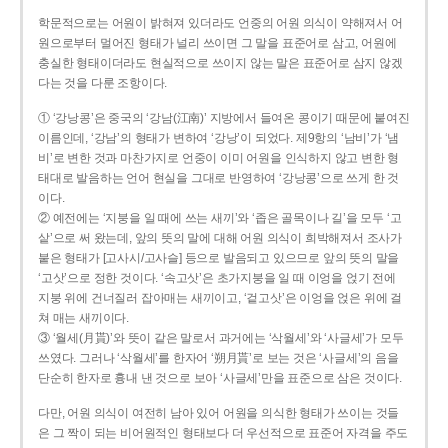
학문적으로는 어원이 밝혀져 있더라도 언중의 어원 의식이 약해져서 어
원으로부터 멀어진 형태가 널리 쓰이면 그 말을 표준어로 삼고, 어원에
충실한 형태이더라도 현실적으로 쓰이지 않는 말은 표준어로 삼지 않겠
다는 것을 다룬 조항이다.
① ‘강낭콩’은 중국의 ‘강남(江南)’ 지방에서 들여온 콩이기 때문에 붙여진
이름인데, ‘강남’의 형태가 변하여 ‘강낭’이 되었다. 제9항의 ‘남비’가 ‘냄
비’로 변한 것과 마찬가지로 언중이 이미 어원을 인식하지 않고 변한 형
태대로 발음하는 언어 현실을 그대로 반영하여 ‘강낭콩’으로 쓰게 한 것
이다.
② 예전에는 ‘지붕을 일 때에 쓰는 새끼’와 ‘좁은 골목이나 길’을 모두 ‘고
샅’으로 써 왔는데, 앞의 뜻의 말에 대해 어원 의식이 희박해져서 조사가
붙은 형태가 [고사시/고사슬] 등으로 발음되고 있으므로 앞의 뜻의 말을
‘고삿’으로 정한 것이다. ‘속고삿’은 초가지붕을 일 때 이엉을 얹기 전에
지붕 위에 건너질러 잡아매는 새끼이고, ‘겉고삿’은 이엉을 얹은 위에 걸
쳐 매는 새끼이다.
③ ‘월세(月貰)’와 뜻이 같은 말로서 과거에는 ‘삭월세’와 ‘사글세’가 모두
쓰였다. 그러나 ‘삭월세’를 한자어 ‘朔月貰’로 보는 것은 ‘사글세’의 음을
단순히 한자로 흉내 낸 것으로 보아 ‘사글세’만을 표준으로 삼은 것이다.
다만, 어원 의식이 여전히 남아 있어 어원을 의식한 형태가 쓰이는 것들
은 그 짝이 되는 비어원적인 형태보다 더 우선적으로 표준어 자격을 주도