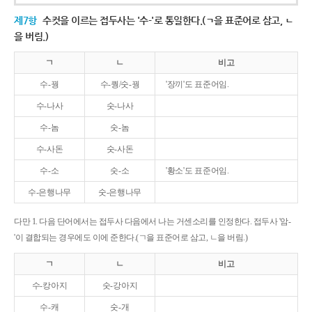
제7항
수컷을 이르는 접두사는 '수-'로 통일한다.(ㄱ을 표준어로 삼고, ㄴ
을 버림.)
ㄱ
ㄴ
비고
수-꿩
수-퀑/숫-꿩
'장끼'도 표준어임.
수-나사
숫-나사
수-놈
숫-놈
수-사돈
숫-사돈
수-소
숫-소
'황소'도 표준어임.
수-은행나무
숫-은행나무
다만 1. 다음 단어에서는 접두사 다음에서 나는 거센소리를 인정한다. 접두사 '암-
'이 결합되는 경우에도 이에 준한다.(ㄱ을 표준어로 삼고, ㄴ을 버림.)
ㄱ
ㄴ
비고
수-캉아지
숫-강아지
수-캐
숫-개