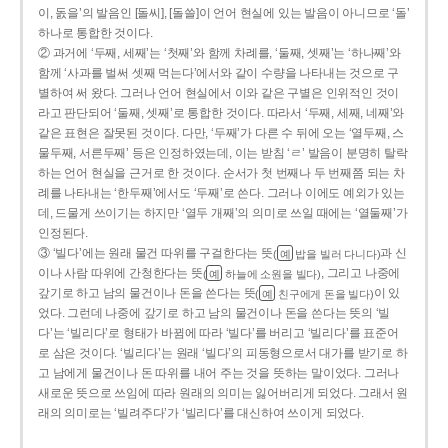
이, 돐을’의 발음인 [돌씨], [돌쓸]이 언어 현실에 있는 발음이 아니므로 ‘돌’
하나로 통합한 것이다.
② 과거에 ‘두째, 세째’는 ‘첫째’와 함께 차례를, ‘둘째, 셋째’는 ‘하나째’와
함께 ‘사과를 벌써 셋째 먹는다’에서와 같이 수량을 나타내는 것으로 구
별하여 써 왔다. 그러나 언어 현실에서 이와 같은 구별은 인위적인 것이
라고 판단되어 ‘둘째, 셋째’로 통합한 것이다. 따라서 ‘두째, 세째, 네째’와
같은 표현은 잘못된 것이다. 다만, ‘두째’가 다른 수 뒤에 오는 ‘열두째, 스
물두째, 서른두째’ 등은 인정하였는데, 이는 받침 ‘ㄹ’ 발음이 분명히 탈락
하는 언어 현실을 근거로 한 것이다. 순서가 첫 번째나 두 번째쯤 되는 차
례를 나타내는 ‘한두째’에서도 ‘두째’로 쓴다. 그러나 이에도 예외가 있는
데, 드물게 쓰이기는 하지만 ‘열두 개째’의 의미로 쓰일 때에는 ‘열둘째’가
인정된다.
③ ‘빌다’에는 원래 물건 따위를 구걸한다는 뜻
과 신
(
밥을 빌러 다니다)
예
이나 사람 따위에 간청한다는 뜻
, 그리고 나중에
(
하늘에 소원을 빌다)
예
갚기로 하고 남의 물건이나 돈을 쓴다는 뜻
이 있
(
친구에게 돈을 빌다)
예
었다. 그런데 나중에 갚기로 하고 남의 물건이나 돈을 쓴다는 뜻의 ‘빌
다’는 ‘빌리다’로 형태가 바뀜에 따라 ‘빌다’를 버리고 ‘빌리다’를 표준어
로 삼은 것이다. ‘빌리다’는 원래 ‘빌다’의 피동형으로서 대가를 받기로 하
고 남에게 물건이나 돈 따위를 내어 주는 것을 뜻하는 말이었다. 그러나
새로운 뜻으로 쓰임에 따라 원래의 의미는 잃어버리게 되었다. 그래서 원
래의 의미로는 ‘빌려주다’가 ‘빌리다’를 대신하여 쓰이게 되었다.