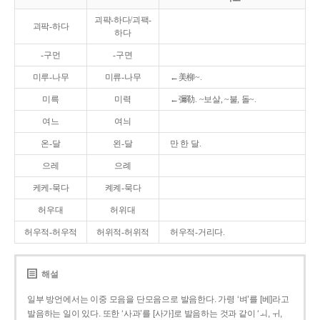
괴퍅-하다/괴팩-
괴팍-하다
하다
-구먼
-구면
미루-나무
미류-나무
←美柳~.
미륵
미력
←彌勒. ~보살, ~불, 돌~.
여느
여늬
온-달
왼-달
만 한 달.
으레
으례
케케-묵다
켸켸-묵다
허우대
허위대
허우적-허우적
허위적-허위적
허우적-거리다.
해설
일부 방언에서는 이중 모음을 단모음으로 발음한다. 가령 ‘벼’를 [베]라고
발음하는 일이 있다. 또한 ‘사과’를 [사가]로 발음하는 것과 같이 ‘ㅚ, ㅟ,