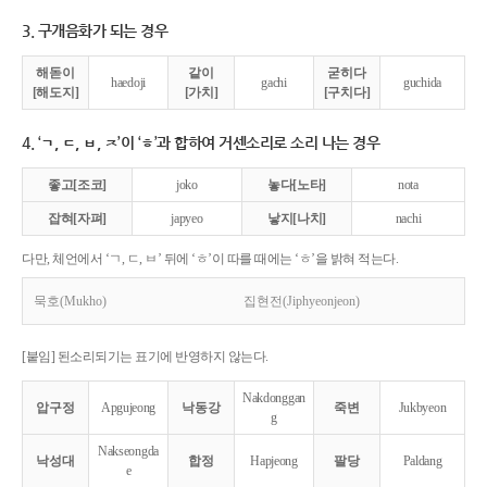
3. 구개음화가 되는 경우
해돋이
같이
굳히다
haedoji
gachi
guchida
[해도지]
[가치]
[구치다]
4. ‘ㄱ, ㄷ, ㅂ, ㅈ’이 ‘ㅎ’과 합하여 거센소리로 소리 나는 경우
좋고[조코]
joko
놓다[노타]
nota
잡혀[자펴]
japyeo
낳지[나치]
nachi
다만, 체언에서 ‘ㄱ, ㄷ, ㅂ’ 뒤에 ‘ㅎ’이 따를 때에는 ‘ㅎ’을 밝혀 적는다.
묵호(Mukho)
집현전(Jiphyeonjeon)
[붙임] 된소리되기는 표기에 반영하지 않는다.
Nakdonggan
압구정
Apgujeong
낙동강
죽변
Jukbyeon
g
Nakseongda
낙성대
합정
Hapjeong
팔당
Paldang
e