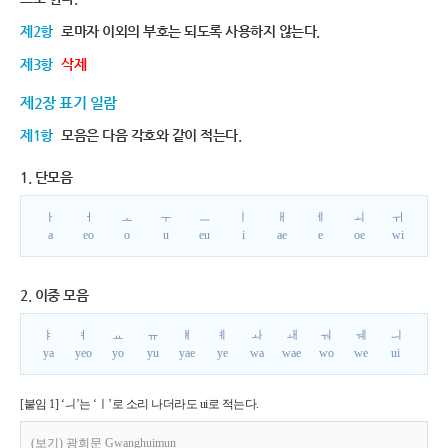
제2항
로마자 이외의 부호는 되도록 사용하지 않는다.
제3항
삭제
제2장 표기 일람
제1항
모음은 다음 각호와 같이 적는다.
1. 단모음
ㅏ
ㅓ
ㅗ
ㅜ
ㅡ
ㅣ
ㅐ
ㅔ
ㅚ
ㅟ
a
eo
o
u
eu
i
ae
e
oe
wi
2. 이중 모음
ㅑ
ㅕ
ㅛ
ㅠ
ㅒ
ㅖ
ㅘ
ㅙ
ㅝ
ㅞ
ㅢ
ya
yeo
yo
yu
yae
ye
wa
wae
wo
we
ui
[붙임 1] ‘ㅢ’는 ‘ㅣ’로 소리 나더라도 ui로 적는다.
(보기) 광희문 Gwanghuimun