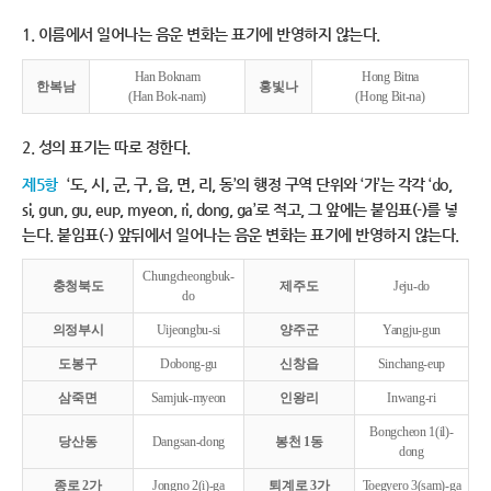
1. 이름에서 일어나는 음운 변화는 표기에 반영하지 않는다.
Han Boknam
Hong Bitna
한복남
홍빛나
(Han Bok-nam)
(Hong Bit-na)
2. 성의 표기는 따로 정한다.
제5항
‘도, 시, 군, 구, 읍, 면, 리, 동’의 행정 구역 단위와 ‘가’는 각각 ‘do,
si, gun, gu, eup, myeon, ri, dong, ga’로 적고, 그 앞에는 붙임표(-)를 넣
는다. 붙임표(-) 앞뒤에서 일어나는 음운 변화는 표기에 반영하지 않는다.
Chungcheongbuk-
충청북도
제주도
Jeju-do
do
의정부시
Uijeongbu-si
양주군
Yangju-gun
도봉구
Dobong-gu
신창읍
Sinchang-eup
삼죽면
Samjuk-myeon
인왕리
Inwang-ri
Bongcheon 1(il)-
당산동
Dangsan-dong
봉천 1동
dong
종로 2가
Jongno 2(i)-ga
퇴계로 3가
Toegyero 3(sam)-ga