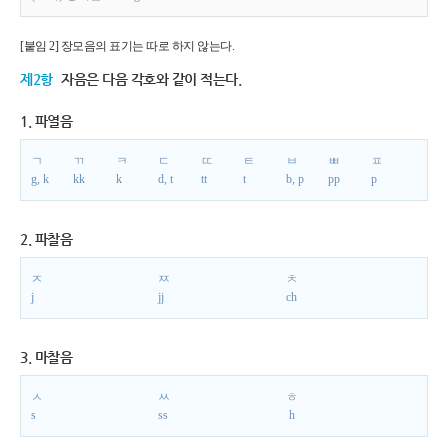
[붙임 2] 장모음의 표기는 따로 하지 않는다.
제2항
자음은 다음 각호와 같이 적는다.
1. 파열음
ㄱ
ㄲ
ㅋ
ㄷ
ㄸ
ㅌ
ㅂ
ㅃ
ㅍ
g, k
kk
k
d, t
tt
t
b, p
pp
p
2. 파찰음
ㅈ
ㅉ
ㅊ
j
jj
ch
3. 마찰음
ㅅ
ㅆ
ㅎ
s
ss
h