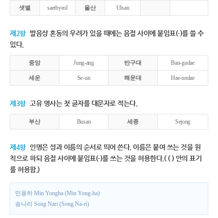
샛별
saetbyeol
울산
Ulsan
제2항
발음상 혼동의 우려가 있을 때에는 음절 사이에 붙임표(-)를 쓸 수
있다.
중앙
Jung-ang
반구대
Ban-gudae
세운
Se-un
해운대
Hae-undae
제3항
고유 명사는 첫 글자를 대문자로 적는다.
부산
Busan
세종
Sejong
제4항
인명은 성과 이름의 순서로 띄어 쓴다. 이름은 붙여 쓰는 것을 원
칙으로 하되 음절 사이에 붙임표(-)를 쓰는 것을 허용한다.( ( ) 안의 표기
를 허용함.)
민용하 Min Yongha (Min Yong-ha)
송나리 Song Nari (Song Na-ri)