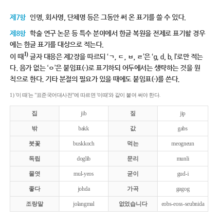
제7항
인명, 회사명, 단체명 등은 그동안 써 온 표기를 쓸 수 있다.
제8항
학술 연구 논문 등 특수 분야에서 한글 복원을 전제로 표기할 경우
에는 한글 표기를 대상으로 적는다.
1)
이 때
글자 대응은 제2장을 따르되 ‘ㄱ, ㄷ, ㅂ, ㄹ’은 ‘g, d, b, l’로만 적는
다. 음가 없는 ‘ㅇ’은 붙임표(-)로 표기하되 어두에서는 생략하는 것을 원
칙으로 한다. 기타 분절의 필요가 있을 때에도 붙임표(-)를 쓴다.
1) '이 때'는 "표준국어대사전"에 따르면 '이때'와 같이 붙여 써야 한다.
집
jib
짚
jip
밖
bakk
값
gabs
붓꽃
buskkoch
먹는
meogneun
독립
doglib
문리
munli
물엿
mul-yeos
굳이
gud-i
좋다
johda
가곡
gagog
조랑말
jolangmal
없었습니다
eobs-eoss-seubnida