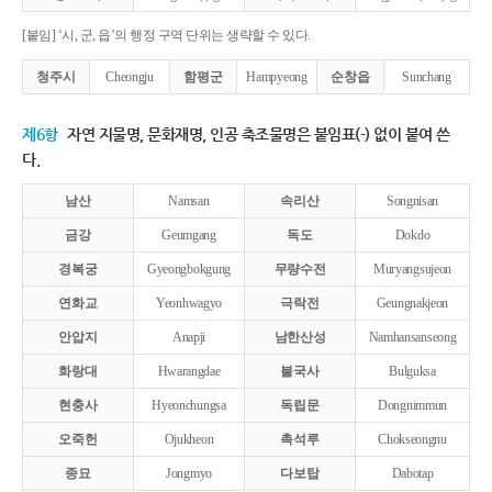
[붙임] ‘시, 군, 읍’의 행정 구역 단위는 생략할 수 있다.
청주시
Cheongju
함평군
Hampyeong
순창읍
Sunchang
제6항
자연 지물명, 문화재명, 인공 축조물명은 붙임표(-) 없이 붙여 쓴
다.
남산
Namsan
속리산
Songnisan
금강
Geumgang
독도
Dokdo
경복궁
Gyeongbokgung
무량수전
Muryangsujeon
연화교
Yeonhwagyo
극락전
Geungnakjeon
안압지
Anapji
남한산성
Namhansanseong
화랑대
Hwarangdae
불국사
Bulguksa
현충사
Hyeonchungsa
독립문
Dongnimmun
오죽헌
Ojukheon
촉석루
Chokseongnu
종묘
Jongmyo
다보탑
Dabotap