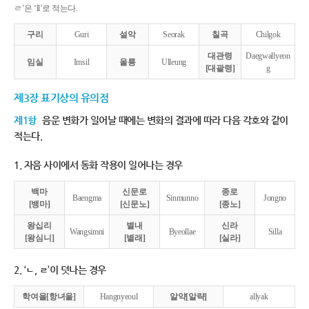
ㄹ’은 ‘ll’로 적는다.
구리
Guri
설악
Seorak
칠곡
Chilgok
대관령
Daegwallyeon
임실
Imsil
울릉
Ulleung
[대괄령]
g
제3장 표기상의 유의점
제1항
음운 변화가 일어날 때에는 변화의 결과에 따라 다음 각호와 같이
적는다.
1. 자음 사이에서 동화 작용이 일어나는 경우
백마
신문로
종로
Baengma
Sinmunno
Jongno
[뱅마]
[신문노]
[종노]
왕십리
별내
신라
Wangsimni
Byeollae
Silla
[왕심니]
[별래]
[실라]
2. ‘ㄴ, ㄹ’이 덧나는 경우
학여울[항녀울]
Hangnyeoul
알약[알략]
allyak