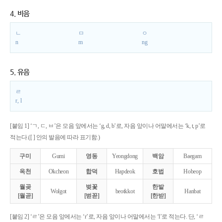
4. 비음
ㄴ
ㅁ
ㅇ
n
m
ng
5. 유음
ㄹ
r, l
[붙임 1] ‘ㄱ, ㄷ, ㅂ’은 모음 앞에서는 ‘g, d, b’로, 자음 앞이나 어말에서는 ‘k, t, p’로
적는다.([ ] 안의 발음에 따라 표기함.)
구미
Gumi
영동
Yeongdong
백암
Baegam
옥천
Okcheon
합덕
Hapdeok
호법
Hobeop
월곶
벚꽃
한밭
Wolgot
beotkkot
Hanbat
[월곧]
[벋꼳]
[한받]
[붙임 2] ‘ㄹ’은 모음 앞에서는 ‘r’로, 자음 앞이나 어말에서는 ‘l’로 적는다. 단, ‘ㄹ