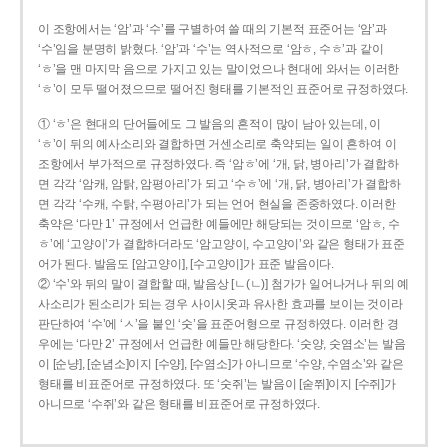
이 조항에서는 ‘암’과 ‘수’를 구별하여 쓸 때의 기본적 표준어는 ‘암’과
‘수’임을 분명히 밝혔다. ‘암’과 ‘수’는 역사적으로 ‘암ㅎ, 수ㅎ’과 같이
‘ㅎ’을 맨 마지막 음으로 가지고 있는 말이었으나 현대에 와서는 이러한
‘ㅎ’이 모두 떨어졌으므로 떨어진 형태를 기본적인 표준어로 규정하였다.
① ‘ㅎ’은 현대의 단어들에도 그 발음의 흔적이 많이 남아 있는데, 이
‘ㅎ’이 뒤의 예사소리와 결합하면 거센소리로 축약되는 일이 흔하여 이
조항에서 부가적으로 규정하였다. 즉 ‘암ㅎ’에 ‘개, 닭, 병아리’가 결합하
면 각각 ‘암캐, 암탉, 암평아리’가 되고 ‘수ㅎ’에 ‘개, 닭, 병아리’가 결합하
면 각각 ‘수캐, 수탉, 수평아리’가 되는 언어 현실을 존중하였다. 이러한
축약은 ‘다만 1’ 규정에서 언급한 예들에만 해당되는 것이므로 ‘암ㅎ, 수
ㅎ’에 ‘고양이’가 결합하더라도 ‘암고양이, 수고양이’와 같은 형태가 표준
어가 된다. 발음도 [암고양이], [수고양이]가 표준 발음이다.
② ‘수’와 뒤의 말이 결합할 때, 발음상 [ㄴ(ㄴ)] 첨가가 일어나거나 뒤의 예
사소리가 된소리가 되는 경우 사이시옷과 유사한 효과를 보이는 것이라
판단하여 ‘수’에 ‘ㅅ’을 붙인 ‘숫’을 표준어형으로 규정하였다. 이러한 경
우에는 ‘다만 2’ 규정에서 언급한 예들만 해당한다. ‘숫양, 숫염소’는 발음
이 [순냥], [순념소]이지 [수양], [수염소]가 아니므로 ‘수양, 수염소’와 같은
형태를 비표준어로 규정하였다. 또 ‘숫쥐’는 발음이 [숟쮜]이지 [수쥐]가
아니므로 ‘수쥐’와 같은 형태를 비표준어로 규정하였다.