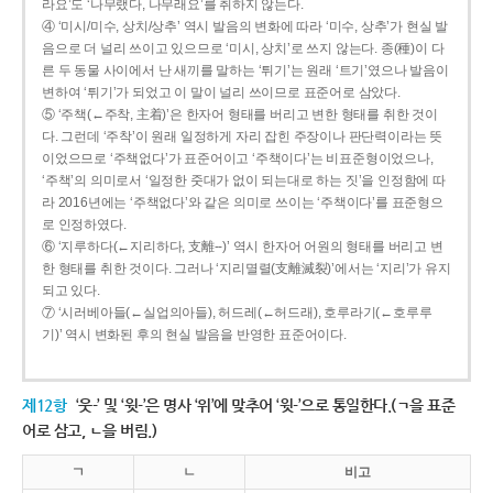
라요’도 ‘나무랬다, 나무래요’를 취하지 않는다.
④ ‘미시/미수, 상치/상추’ 역시 발음의 변화에 따라 ‘미수, 상추’가 현실 발
음으로 더 널리 쓰이고 있으므로 ‘미시, 상치’로 쓰지 않는다. 종(種)이 다
른 두 동물 사이에서 난 새끼를 말하는 ‘튀기’는 원래 ‘트기’였으나 발음이
변하여 ‘튀기’가 되었고 이 말이 널리 쓰이므로 표준어로 삼았다.
⑤ ‘주책(←주착, 主着)’은 한자어 형태를 버리고 변한 형태를 취한 것이
다. 그런데 ‘주착’이 원래 일정하게 자리 잡힌 주장이나 판단력이라는 뜻
이었으므로 ‘주책없다’가 표준어이고 ‘주책이다’는 비표준형이었으나,
‘주책’의 의미로서 ‘일정한 줏대가 없이 되는대로 하는 짓’을 인정함에 따
라 2016년에는 ‘주책없다’와 같은 의미로 쓰이는 ‘주책이다’를 표준형으
로 인정하였다.
⑥ ‘지루하다(←지리하다, 支離--)’ 역시 한자어 어원의 형태를 버리고 변
한 형태를 취한 것이다. 그러나 ‘지리멸렬(支離滅裂)’에서는 ‘지리’가 유지
되고 있다.
⑦ ‘시러베아들(←실업의아들), 허드레(←허드래), 호루라기(←호루루
기)’ 역시 변화된 후의 현실 발음을 반영한 표준어이다.
제12항
‘웃-’ 및 ‘윗-’은 명사 ‘위’에 맞추어 ‘윗-’으로 통일한다.(ㄱ을 표준
어로 삼고, ㄴ을 버림.)
ㄱ
ㄴ
비고