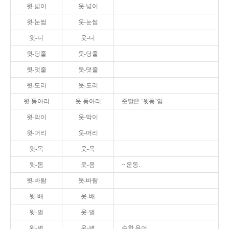
윗-넓이
웃-넓이
윗-눈썹
웃-눈썹
윗-니
웃-니
윗-당줄
웃-당줄
윗-덧줄
웃-덧줄
윗-도리
웃-도리
윗-동아리
웃-동아리
준말은 ‘윗동’임.
윗-막이
웃-막이
윗-머리
웃-머리
윗-목
웃-목
윗-몸
웃-몸
~ 운동.
윗-바람
웃-바람
윗-배
웃-배
윗-벌
웃-벌
윗-변
웃-변
수학 용어.