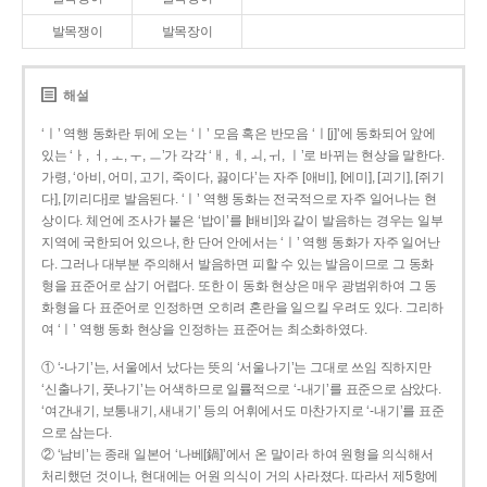
발목쟁이
발목장이
해설
‘ㅣ’ 역행 동화란 뒤에 오는 ‘ㅣ’ 모음 혹은 반모음 ‘ㅣ[j]’에 동화되어 앞에
있는 ‘ㅏ, ㅓ, ㅗ, ㅜ, ㅡ’가 각각 ‘ㅐ, ㅔ, ㅚ, ㅟ, ㅣ’로 바뀌는 현상을 말한다.
가령, ‘아비, 어미, 고기, 죽이다, 끓이다’는 자주 [애비], [에미], [괴기], [쥐기
다], [끼리다]로 발음된다. ‘ㅣ’ 역행 동화는 전국적으로 자주 일어나는 현
상이다. 체언에 조사가 붙은 ‘밥이’를 [배비]와 같이 발음하는 경우는 일부
지역에 국한되어 있으나, 한 단어 안에서는 ‘ㅣ’ 역행 동화가 자주 일어난
다. 그러나 대부분 주의해서 발음하면 피할 수 있는 발음이므로 그 동화
형을 표준어로 삼기 어렵다. 또한 이 동화 현상은 매우 광범위하여 그 동
화형을 다 표준어로 인정하면 오히려 혼란을 일으킬 우려도 있다. 그리하
여 ‘ㅣ’ 역행 동화 현상을 인정하는 표준어는 최소화하였다.
① ‘-나기’는, 서울에서 났다는 뜻의 ‘서울나기’는 그대로 쓰임 직하지만
‘신출나기, 풋나기’는 어색하므로 일률적으로 ‘-내기’를 표준으로 삼았다.
‘여간내기, 보통내기, 새내기’ 등의 어휘에서도 마찬가지로 ‘-내기’를 표준
으로 삼는다.
② ‘남비’는 종래 일본어 ‘나베[鍋]’에서 온 말이라 하여 원형을 의식해서
처리했던 것이나, 현대에는 어원 의식이 거의 사라졌다. 따라서 제5항에