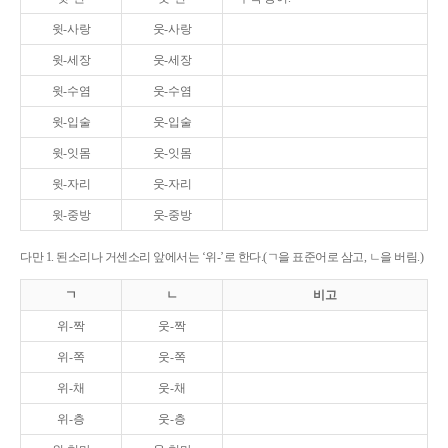
윗-사랑
웃-사랑
윗-세장
웃-세장
윗-수염
웃-수염
윗-입술
웃-입술
윗-잇몸
웃-잇몸
윗-자리
웃-자리
윗-중방
웃-중방
다만 1. 된소리나 거센소리 앞에서는 ‘위-’로 한다.(ㄱ을 표준어로 삼고, ㄴ을 버림.)
ㄱ
ㄴ
비고
위-짝
웃-짝
위-쪽
웃-쪽
위-채
웃-채
위-층
웃-층