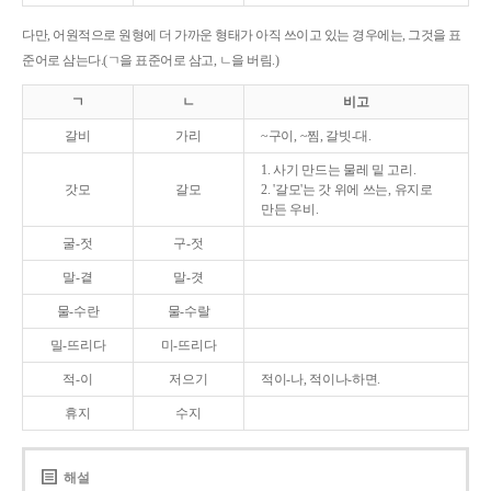
다만, 어원적으로 원형에 더 가까운 형태가 아직 쓰이고 있는 경우에는, 그것을 표
준어로 삼는다.(ㄱ을 표준어로 삼고, ㄴ을 버림.)
ㄱ
ㄴ
비고
갈비
가리
~구이, ~찜, 갈빗-대.
1. 사기 만드는 물레 밑 고리.
갓모
갈모
2. '갈모'는 갓 위에 쓰는, 유지로
만든 우비.
굴-젓
구-젓
말-곁
말-겻
물-수란
물-수랄
밀-뜨리다
미-뜨리다
적-이
저으기
적이-나, 적이나-하면.
휴지
수지
해설