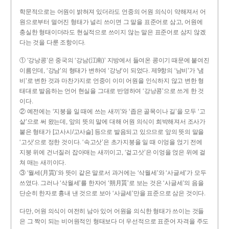
학문적으로는 어원이 밝혀져 있더라도 언중의 어원 의식이 약해져서 어
원으로부터 멀어진 형태가 널리 쓰이면 그 말을 표준어로 삼고, 어원에
충실한 형태이더라도 현실적으로 쓰이지 않는 말은 표준어로 삼지 않겠
다는 것을 다룬 조항이다.
① ‘강낭콩’은 중국의 ‘강남(江南)’ 지방에서 들여온 콩이기 때문에 붙여진
이름인데, ‘강남’의 형태가 변하여 ‘강낭’이 되었다. 제9항의 ‘남비’가 ‘냄
비’로 변한 것과 마찬가지로 언중이 이미 어원을 인식하지 않고 변한 형
태대로 발음하는 언어 현실을 그대로 반영하여 ‘강낭콩’으로 쓰게 한 것
이다.
② 예전에는 ‘지붕을 일 때에 쓰는 새끼’와 ‘좁은 골목이나 길’을 모두 ‘고
샅’으로 써 왔는데, 앞의 뜻의 말에 대해 어원 의식이 희박해져서 조사가
붙은 형태가 [고사시/고사슬] 등으로 발음되고 있으므로 앞의 뜻의 말을
‘고삿’으로 정한 것이다. ‘속고삿’은 초가지붕을 일 때 이엉을 얹기 전에
지붕 위에 건너질러 잡아매는 새끼이고, ‘겉고삿’은 이엉을 얹은 위에 걸
쳐 매는 새끼이다.
③ ‘월세(月貰)’와 뜻이 같은 말로서 과거에는 ‘삭월세’와 ‘사글세’가 모두
쓰였다. 그러나 ‘삭월세’를 한자어 ‘朔月貰’로 보는 것은 ‘사글세’의 음을
단순히 한자로 흉내 낸 것으로 보아 ‘사글세’만을 표준으로 삼은 것이다.
다만, 어원 의식이 여전히 남아 있어 어원을 의식한 형태가 쓰이는 것들
은 그 짝이 되는 비어원적인 형태보다 더 우선적으로 표준어 자격을 주도