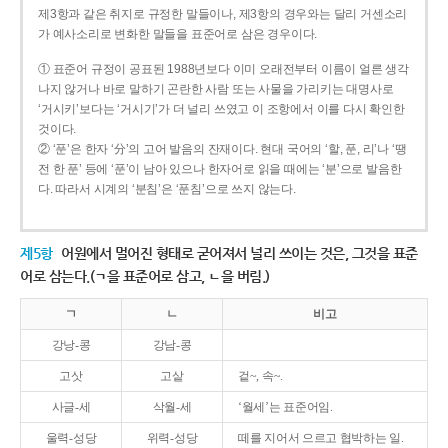
제3항과 같은 취지로 규정한 말들이나, 제3항의 경우와는 달리 거센소리
가 예사소리로 변화한 말들을 표준어로 삼은 경우이다.
① 표준어 규정이 공표된 1988년보다 이미 오래전부터 이름이 얼른 생각
나지 않거나 바로 말하기 곤란한 사람 또는 사물을 가리키는 대명사로
‘거시키’보다는 ‘거시기’가 더 널리 쓰였고 이 조항에서 이를 다시 확인한
것이다.
② ‘푼’은 한자 ‘分’의 고어 발음의 잔재이다. 현대 국어의 ‘할, 푼, 리’나 ‘땡
전 한 푼’ 등에 ‘푼’이 남아 있으나 한자어로 읽을 때에는 ‘분’으로 발음한
다. 따라서 시계의 ‘분침’은 ‘푼침’으로 쓰지 않는다.
제5항
어원에서 멀어진 형태로 굳어져서 널리 쓰이는 것은, 그것을 표준
어로 삼는다.(ㄱ을 표준어로 삼고, ㄴ을 버림.)
ㄱ
ㄴ
비고
강낭-콩
강남-콩
고삿
고샅
겉~, 속~.
사글-세
삭월-세
‘월세’는 표준어임.
울력-성당
위력-성당
떼를 지어서 으르고 협박하는 일.