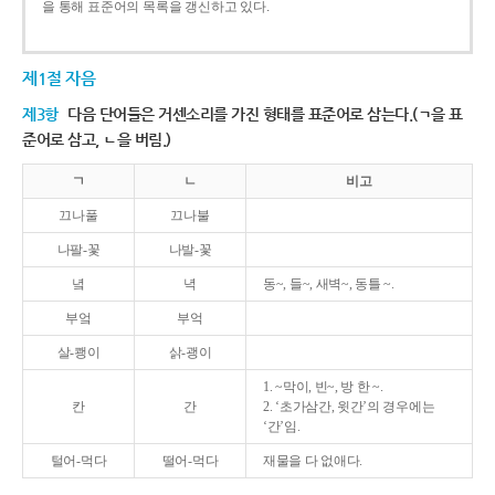
을 통해 표준어의 목록을 갱신하고 있다.
제1절 자음
제3항
다음 단어들은 거센소리를 가진 형태를 표준어로 삼는다.(ㄱ을 표
준어로 삼고, ㄴ을 버림.)
ㄱ
ㄴ
비고
끄나풀
끄나불
나팔-꽃
나발-꽃
녘
녁
동~, 들~, 새벽~, 동틀 ~.
부엌
부억
살-쾡이
삵-괭이
1. ~막이, 빈~, 방 한 ~.
칸
간
2. ‘초가삼간, 윗간’의 경우에는
‘간’임.
털어-먹다
떨어-먹다
재물을 다 없애다.