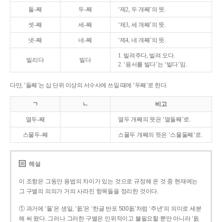
둘-째
두-째
‘제2, 두 개째’의 뜻.
셋-째
세-째
‘제3, 세 개째’의 뜻.
넷-째
네-째
‘제4, 네 개째’의 뜻.
1. 빌려주다, 빌려 오다.
빌리다
빌다
2. ‘용서를 빌다’는 ‘빌다’임.
다만, ‘둘째’는 십 단위 이상의 서수사에 쓰일 때에 ‘두째’로 한다.
ㄱ
ㄴ
비고
열두-째
열두 개째의 뜻은 ‘열둘째’로.
스물두-째
스물두 개째의 뜻은 ‘스물둘째’로.
해설
이 조항은 그동안 용법의 차이가 있는 것으로 규정해 온 것 중 현재에는
그 구별의 의의가 거의 사라진 항목들을 정리한 것이다.
① 과거에 ‘돌’은 생일, ‘돐’은 ‘한글 반포 500돐’처럼 ‘주년’의 의미로 세분
해 써 왔다. 그러나 그러한 구별은 인위적이고 불필요할 뿐만 아니라 ‘돐