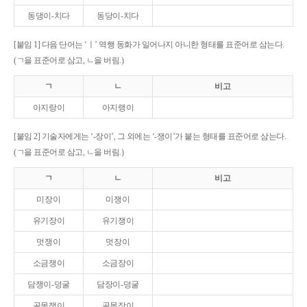
동댕이-치다
동당이-치다
[붙임 1] 다음 단어는 ‘ㅣ’ 역행 동화가 일어나지 아니한 형태를 표준어로 삼는다.
(ㄱ을 표준어로 삼고, ㄴ을 버림.)
ㄱ
ㄴ
비고
아지랑이
아지랭이
[붙임 2] 기술자에게는 ‘-장이’, 그 외에는 ‘-쟁이’가 붙는 형태를 표준어로 삼는다.
(ㄱ을 표준어로 삼고, ㄴ을 버림.)
ㄱ
ㄴ
비고
미장이
미쟁이
유기장이
유기쟁이
멋쟁이
멋장이
소금쟁이
소금장이
담쟁이-덩굴
담장이-덩굴
골목쟁이
골목장이