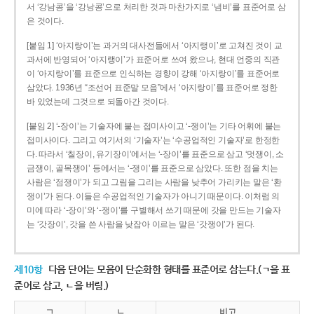
서 ‘강남콩’을 ‘강낭콩’으로 처리한 것과 마찬가지로 ‘냄비’를 표준어로 삼
은 것이다.
[붙임 1] ‘아지랑이’는 과거의 대사전들에서 ‘아지랭이’로 고쳐진 것이 교
과서에 반영되어 ‘아지랭이’가 표준어로 쓰여 왔으나, 현대 언중의 직관
이 ‘아지랑이’를 표준으로 인식하는 경향이 강해 ‘아지랑이’를 표준어로
삼았다. 1936년 “조선어 표준말 모음”에서 ‘아지랑이’를 표준어로 정한
바 있었는데 그것으로 되돌아간 것이다.
[붙임 2] ‘-장이’는 기술자에 붙는 접미사이고 ‘-쟁이’는 기타 어휘에 붙는
접미사이다. 그리고 여기서의 ‘기술자’는 ‘수공업적인 기술자’로 한정한
다. 따라서 ‘칠장이, 유기장이’에서는 ‘-장이’를 표준으로 삼고 ‘멋쟁이, 소
금쟁이, 골목쟁이’ 등에서는 ‘-쟁이’를 표준으로 삼았다. 또한 점을 치는
사람은 ‘점쟁이’가 되고 그림을 그리는 사람을 낮추어 가리키는 말은 ‘환
쟁이’가 된다. 이들은 수공업적인 기술자가 아니기 때문이다. 이처럼 의
미에 따라 ‘-장이’와 ‘-쟁이’를 구별해서 쓰기 때문에 갓을 만드는 기술자
는 ‘갓장이’, 갓을 쓴 사람을 낮잡아 이르는 말은 ‘갓쟁이’가 된다.
제10항
다음 단어는 모음이 단순화한 형태를 표준어로 삼는다.(ㄱ을 표
준어로 삼고, ㄴ을 버림.)
ㄱ
ㄴ
비고