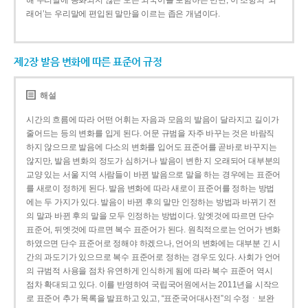
해 우리말에 동화되지 않은 모든 외국어를 포함하는 반면, 이 조항의 ‘외
래어’는 우리말에 편입된 말만을 이르는 좁은 개념이다.
제2장 발음 변화에 따른 표준어 규정
해설
시간의 흐름에 따라 어떤 어휘는 자음과 모음의 발음이 달라지고 길이가
줄어드는 등의 변화를 입게 된다. 어문 규범을 자주 바꾸는 것은 바람직
하지 않으므로 발음에 다소의 변화를 입어도 표준어를 곧바로 바꾸지는
않지만, 발음 변화의 정도가 심하거나 발음이 변한 지 오래되어 대부분의
교양 있는 서울 지역 사람들이 바뀐 발음으로 말을 하는 경우에는 표준어
를 새로이 정하게 된다. 발음 변화에 따라 새로이 표준어를 정하는 방법
에는 두 가지가 있다. 발음이 바뀐 후의 말만 인정하는 방법과 바뀌기 전
의 말과 바뀐 후의 말을 모두 인정하는 방법이다. 앞엣것에 따르면 단수
표준어, 뒤엣것에 따르면 복수 표준어가 된다. 원칙적으로는 언어가 변화
하였으면 단수 표준어로 정해야 하겠으나, 언어의 변화에는 대부분 긴 시
간의 과도기가 있으므로 복수 표준어로 정하는 경우도 있다. 사회가 언어
의 규범적 사용을 점차 유연하게 인식하게 됨에 따라 복수 표준어 역시
점차 확대되고 있다. 이를 반영하여 국립국어원에서는 2011년을 시작으
로 표준어 추가 목록을 발표하고 있고, “표준국어대사전”의 수정ㆍ보완