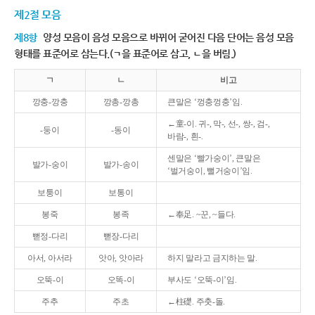
제2절 모음
제8항
양성 모음이 음성 모음으로 바뀌어 굳어진 다음 단어는 음성 모음
형태를 표준어로 삼는다.(ㄱ을 표준어로 삼고, ㄴ을 버림.)
ㄱ
ㄴ
비고
깡충-깡충
깡총-깡총
큰말은 ‘껑충껑충’임.
←童-이. 귀-, 막-, 선-, 쌍-, 검-,
-둥이
-동이
바람-, 흰-.
센말은 ‘빨가숭이’, 큰말은
발가-숭이
발가-송이
‘벌거숭이, 뻘거숭이’임.
보퉁이
보통이
봉죽
봉족
←奉足. ~꾼, ~들다.
뻗정-다리
뻗장-다리
아서, 아서라
앗아, 앗아라
하지 말라고 금지하는 말.
오뚝-이
오똑-이
부사도 ‘오뚝-이’임.
주추
주초
←柱礎. 주춧-돌.