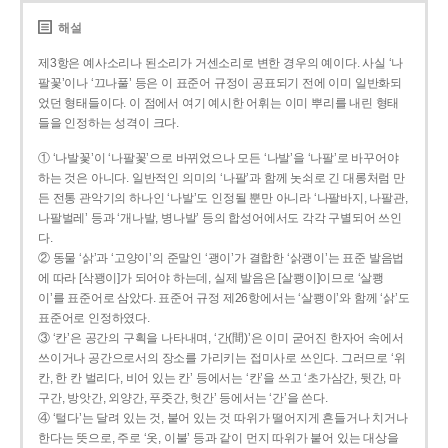
해설
제3항은 예사소리나 된소리가 거센소리로 변한 경우의 예이다. 사실 ‘나
팔꽃’이나 ‘끄나풀’ 등은 이 표준어 규정이 공표되기 전에 이미 일반화되
었던 형태들이다. 이 점에서 여기 예시한 어휘는 이미 뿌리를 내린 형태
들을 인정하는 성격이 크다.
① ‘나발꽃’이 ‘나팔꽃’으로 바뀌었으나 모든 ‘나발’을 ‘나팔’로 바꾸어야
하는 것은 아니다. 일반적인 의미의 ‘나팔’과 함께 놋쇠로 긴 대롱처럼 만
든 전통 관악기의 하나인 ‘나발’도 인정될 뿐만 아니라 ‘나팔바지, 나팔관,
나팔벌레’ 등과 ‘개나발, 병나발’ 등의 합성어에서도 각각 구별되어 쓰인
다.
② 동물 ‘삵’과 ‘고양이’의 준말인 ‘괭이’가 결합한 ‘삵괭이’는 표준 발음법
에 따라 [삭꽹이]가 되어야 하는데, 실제 발음은 [살쾡이]이므로 ‘살쾡
이’를 표준어로 삼았다. 표준어 규정 제26항에서는 ‘살쾡이’와 함께 ‘삵’도
표준어로 인정하였다.
③ ‘칸’은 공간의 구획을 나타내며, ‘간(間)’은 이미 굳어진 한자어 속에서
쓰이거나 공간으로서의 장소를 가리키는 접미사로 쓰인다. 그러므로 ‘위
칸, 한 칸 벌리다, 비어 있는 칸’ 등에서는 ‘칸’을 쓰고 ‘초가삼간, 뒷간, 마
구간, 방앗간, 외양간, 푸줏간, 헛간’ 등에서는 ‘간’을 쓴다.
④ ‘털다’는 달려 있는 것, 붙어 있는 것 따위가 떨어지게 흔들거나 치거나
한다는 뜻으로, 주로 ‘옷, 이불’ 등과 같이 먼지 따위가 붙어 있는 대상을