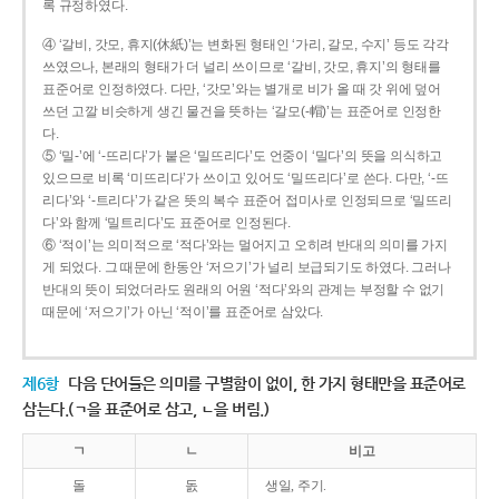
록 규정하였다.
④ ‘갈비, 갓모, 휴지(休紙)’는 변화된 형태인 ‘가리, 갈모, 수지’ 등도 각각
쓰였으나, 본래의 형태가 더 널리 쓰이므로 ‘갈비, 갓모, 휴지’의 형태를
표준어로 인정하였다. 다만, ‘갓모’와는 별개로 비가 올 때 갓 위에 덮어
쓰던 고깔 비슷하게 생긴 물건을 뜻하는 ‘갈모(-帽)’는 표준어로 인정한
다.
⑤ ‘밀-’에 ‘-뜨리다’가 붙은 ‘밀뜨리다’도 언중이 ‘밀다’의 뜻을 의식하고
있으므로 비록 ‘미뜨리다’가 쓰이고 있어도 ‘밀뜨리다’로 쓴다. 다만, ‘-뜨
리다’와 ‘-트리다’가 같은 뜻의 복수 표준어 접미사로 인정되므로 ‘밀뜨리
다’와 함께 ‘밀트리다’도 표준어로 인정된다.
⑥ ‘적이’는 의미적으로 ‘적다’와는 멀어지고 오히려 반대의 의미를 가지
게 되었다. 그 때문에 한동안 ‘저으기’가 널리 보급되기도 하였다. 그러나
반대의 뜻이 되었더라도 원래의 어원 ‘적다’와의 관계는 부정할 수 없기
때문에 ‘저으기’가 아닌 ‘적이’를 표준어로 삼았다.
제6항
다음 단어들은 의미를 구별함이 없이, 한 가지 형태만을 표준어로
삼는다.(ㄱ을 표준어로 삼고, ㄴ을 버림.)
ㄱ
ㄴ
비고
돌
돐
생일, 주기.