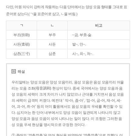
다만, 어원 의식이 강하게 작용하는 다음 단어에서는 양성 모음 형태를 그대로 표
준어로 삼는다.(ㄱ을 표준어로 삼고, ㄴ을 버림.)
ㄱ
ㄴ
비고
부조(扶助)
부주
~금, 부좃-술.
사돈(査頓)
사둔
밭~, 안~.
삼촌(三寸)
삼춘
시~, 외~, 처~.
해설
우리말에는 양성 모음은 양성 모음끼리, 음성 모음은 음성 모음끼리 어울
리는 모음 조화(母音調和) 현상이 있다. 중세 국어에서는 양성 모음과 음
성 모음의 세력이 크게 차이가 나지 않았으나 근대를 거치면서 음성 모음
의 세력이 급격히 커졌다. 예컨대 ‘ 막-아, 좁-아’, ‘접-어, 굽-어, 재-어, 세-
어, 괴-어, 쥐-어’ 등의 어미 활용에서도 음성 모음의 우세를 확인할 수 있
다. 심지어는 한 단어 내부에서도 양성 모음이 일관되게 나타나지 않고
양성 모음과 음성 모음이 섞여 나타나는 일이 많다. 이 조항은 그러한 음
성 모음 우세 현상을 명시적으로 규정한 것이다.
① 종래의 ‘깡총깡총’은 언어 현실을 반영하여 ‘깡충깡충’으로 정했다. 이