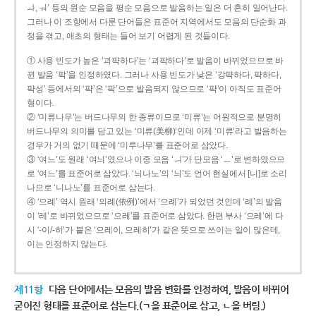
ㅘ, ㅝ’ 등의 원순 모음을 평순 모음으로 발음하는 일은 더 흔히 일어난다.
그러나 이 조항에서 다룬 단어들은 표준어 지역에서도 모음의 단순화 과
정을 겪고, 애초의 형태는 들어 보기 어렵게 된 것들이다.
① 사용 빈도가 높은 ‘괴퍅하다’는 ‘괴팍하다’로 발음이 바뀌었으므로 바
뀐 발음 ‘팍’을 인정하였다. 그러나 사용 빈도가 낮은 ‘강퍅하다, 퍅하다,
퍅성’ 등에서의 ‘퍅’은 ‘팍’으로 발음되지 않으므로 ‘퍅’이 아직도 표준어
형이다.
② ‘미류나무’는 버드나무의 한 종류이므로 ‘미류’는 어원적으로 분명히
버드나무의 의미를 담고 있는 ‘미류(美柳)’인데 이제 ‘미류’라고 발음하는
경우가 거의 없기 때문에 ‘미루나무’를 표준어로 삼았다.
③ ‘여느’도 원래 ‘여늬’였으나 이중 모음 ‘ㅢ’가 단모음 ‘ㅡ’로 변하였으므
로 ‘여느’를 표준어로 삼았다. ‘늬나노’의 ‘늬’도 언어 현실에서 [니]로 소리
나므로 ‘니나노’를 표준어로 삼는다.
④ ‘으례’ 역시 원래 ‘의례(依例)’에서 ‘으례’가 되었던 것인데 ‘례’의 발음
이 ‘레’로 바뀌었으므로 ‘으레’를 표준어로 삼았다. 한편 부사 ‘으레’에 다
시 ‘-이/-히’가 붙은 ‘으레이, 으레히’가 같은 뜻으로 쓰이는 일이 많은데,
이는 인정하지 않는다.
제11항
다음 단어에서는 모음의 발음 변화를 인정하여, 발음이 바뀌어
굳어진 형태를 표준어로 삼는다.(ㄱ을 표준어로 삼고, ㄴ을 버림.)