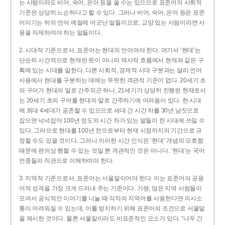
는 사람이라도 비어, 속어, 은어 등을 쓸 수는 있으므로 표준어의 사회적
기준은 상당히 느슨하다고 할 수 있다. 그러나 비어, 속어, 은어 등은 표준
어이기는 하되 언어 예절에 어긋난 말들이므로, 교양 있는 사람이라면 사
용을 자제하여야 하는 말들이다.
2. 시대적 기준으로서, 표준어는 현대의 언어여야 한다. 여기서 ‘현대’는
단순히 시간적으로 현재란 뜻이 아니라 역사적 흐름에서 현재와 같은 구
획에 있는 시대를 말한다. 다른 사회적, 경제적 시대 구분과는 달리 언어
사용에서 현대를 구분하는 데에는 뚜렷한 객관적 기준이 없다. 20세기 초
의 구어가 현대의 말로 간주되곤 하나, 21세기가 상당히 진행된 현재로서
는 20세기 초의 구어를 현대의 말로 간주하기에 어려움이 있다. 한 시대
에 최대 4세대가 공존할 수 있으므로 세대 간 시간 차를 30년 남짓으로
잡으면 넉넉잡아 100년 정도의 시간 차가 있는 말들이 한 시대에 쓰일 수
있다. 그러므로 현대를 100년 전으로부터 현재 시점까지의 기간으로 규
정할 수도 있을 것이다. 그러나 이러한 시간 인식은 ‘현대’ 개념의 모호함
때문에 편의상 행할 수 있는 것일 뿐 객관적인 것은 아니다. ‘현대’는 국어
언중들의 직관으로 이해하여야 한다.
3. 지역적 기준으로서, 표준어는 서울말이어야 한다. 이는 표준어의 공용
어적 성격을 가장 크게 드러내 주는 기준이다. 가령, 많은 지역 사람들이
모여서 공식적인 이야기를 나눌 때 각자의 지역어를 사용한다면 의사소
통이 어려워질 수 있는데, 이를 방지하기 위해 표준어의 조건으로 서울말
을 제시한 것이다. 물론 서울말이라도 비표준적인 요소가 있다. “나두 간