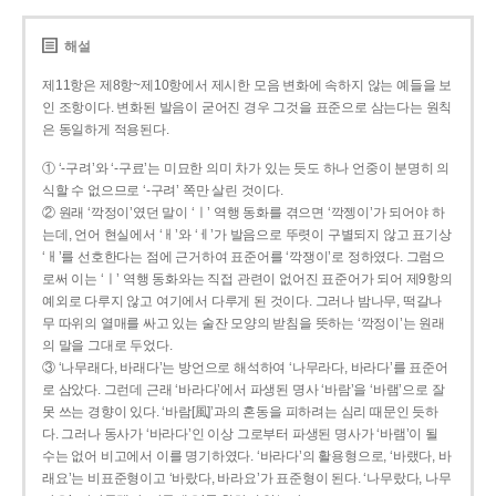
해설
제11항은 제8항~제10항에서 제시한 모음 변화에 속하지 않는 예들을 보
인 조항이다. 변화된 발음이 굳어진 경우 그것을 표준으로 삼는다는 원칙
은 동일하게 적용된다.
① ‘-구려’와 ‘-구료’는 미묘한 의미 차가 있는 듯도 하나 언중이 분명히 의
식할 수 없으므로 ‘-구려’ 쪽만 살린 것이다.
② 원래 ‘깍정이’였던 말이 ‘ㅣ’ 역행 동화를 겪으면 ‘깍젱이’가 되어야 하
는데, 언어 현실에서 ‘ㅐ’와 ‘ㅔ’가 발음으로 뚜렷이 구별되지 않고 표기상
‘ㅐ’를 선호한다는 점에 근거하여 표준어를 ‘깍쟁이’로 정하였다. 그럼으
로써 이는 ‘ㅣ’ 역행 동화와는 직접 관련이 없어진 표준어가 되어 제9항의
예외로 다루지 않고 여기에서 다루게 된 것이다. 그러나 밤나무, 떡갈나
무 따위의 열매를 싸고 있는 술잔 모양의 받침을 뜻하는 ‘깍정이’는 원래
의 말을 그대로 두었다.
③ ‘나무래다, 바래다’는 방언으로 해석하여 ‘나무라다, 바라다’를 표준어
로 삼았다. 그런데 근래 ‘바라다’에서 파생된 명사 ‘바람’을 ‘바램’으로 잘
못 쓰는 경향이 있다. ‘바람[風]’과의 혼동을 피하려는 심리 때문인 듯하
다. 그러나 동사가 ‘바라다’인 이상 그로부터 파생된 명사가 ‘바램’이 될
수는 없어 비고에서 이를 명기하였다. ‘바라다’의 활용형으로, ‘바랬다, 바
래요’는 비표준형이고 ‘바랐다, 바라요’가 표준형이 된다. ‘나무랐다, 나무