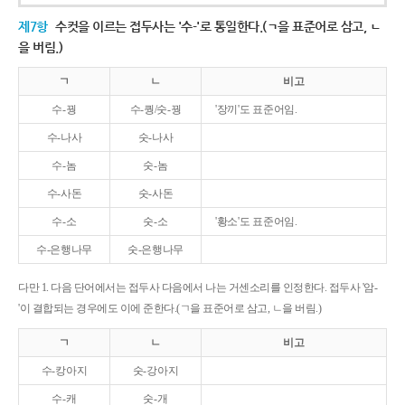
제7항
수컷을 이르는 접두사는 '수-'로 통일한다.(ㄱ을 표준어로 삼고, ㄴ
을 버림.)
ㄱ
ㄴ
비고
수-꿩
수-퀑/숫-꿩
'장끼'도 표준어임.
수-나사
숫-나사
수-놈
숫-놈
수-사돈
숫-사돈
수-소
숫-소
'황소'도 표준어임.
수-은행나무
숫-은행나무
다만 1. 다음 단어에서는 접두사 다음에서 나는 거센소리를 인정한다. 접두사 '암-
'이 결합되는 경우에도 이에 준한다.(ㄱ을 표준어로 삼고, ㄴ을 버림.)
ㄱ
ㄴ
비고
수-캉아지
숫-강아지
수-캐
숫-개