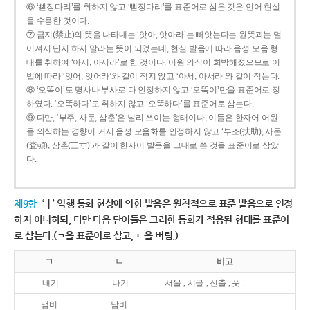
⑥ ‘뻗장다리’를 취하지 않고 ‘뻗정다리’를 표준어로 삼은 것은 언어 현실
을 수용한 것이다.
⑦ 금지(禁止)의 뜻을 나타내는 ‘앗아, 앗아라’는 빼앗는다는 원뜻과는 멀
어져서 단지 하지 말라는 뜻이 되었는데, 현실 발음에 따라 음성 모음 형
태를 취하여 ‘아서, 아서라’로 한 것이다. 어원 의식이 희박해졌으므로 어
법에 따라 ‘앗어, 앗어라’와 같이 적지 않고 ‘아서, 아서라’와 같이 적는다.
⑧ ‘오똑이’도 명사나 부사로 다 인정하지 않고 ‘오뚝이’만을 표준어로 정
하였다. ‘오똑하다’도 취하지 않고 ‘오뚝하다’를 표준어로 삼는다.
⑨ 다만, ‘부주, 사둔, 삼춘’은 널리 쓰이는 형태이나, 이들은 한자어 어원
을 의식하는 경향이 커서 음성 모음화를 인정하지 않고 ‘부조(扶助), 사돈
(査頓), 삼촌(三寸)’과 같이 한자어 발음을 그대로 쓴 것을 표준어로 삼았
다.
제9항
‘ㅣ’ 역행 동화 현상에 의한 발음은 원칙적으로 표준 발음으로 인정
하지 아니하되, 다만 다음 단어들은 그러한 동화가 적용된 형태를 표준어
로 삼는다.(ㄱ을 표준어로 삼고, ㄴ을 버림.)
ㄱ
ㄴ
비고
-내기
-나기
서울-, 시골-, 신출-, 풋-.
냄비
남비