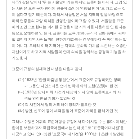
다.”와 같은 말에서 ‘두’는 서울말이기는 하지만 표준어는 아니다. 교양 있
는 사람은 오랜 문자 언어의 관습적 쓰임에 영향을 받아 ‘도’라고 쓰는 것
이 옳다고 믿기 때문이다. 따라서 서울말은 서울 지역의 말을 바탕으로
하되 언중들의 교양 의식을 반영한 말이라고 할 수 있다. 서울말을 표준
어의 조건으로 한다는 이러한 규정을 어떤 지역어를 사용하면 안 된다는
뜻으로 오해하면 안 된다. 표준어는 교육, 방송, 공식적 담화 등에서 써야
할 말이지 지역 사람들끼리 편하게 대화하는 경우에까지 꼭 써야 하는 말
이 아니다. 오히려 여러 지역어는 지역의 문화적 가치를 보존하는 소중한
자산이기도 하고 지역 사람들의 연대 의식을 강화하는 긍정적 기능을 하
기도 한다.
표준어 규정의 실제적인 대상은 다음과 같다.
(가) 1933년 ‘한글 마춤법 통일안’에서 표준어로 규정하였던 형태
가 그동안 자연스러운 언어 변화에 의해 고형(古形)이 된 것
(나) 1933년 당시 미처 사정의 대상이 되지 않아 표준어로서의 자
격을 인정받을 기회가 없었던 것
(다) 각 사전에서 달리 처리하여 정리가 필요한 것
(라) 방언, 신조어 등이 세력을 얻어 표준어 자리를 굳혀 가던 것
그러나 수많은 어휘의 표준어형을 규정에서 다 예시할 수는 없다. 이러한
한계를 보완하고자 국립국어원에서는 인터넷으로 “표준국어대사전”을
제공하고 있다. 인터넷판 “표준국어대사전”은 1999년에 초판이 발간된