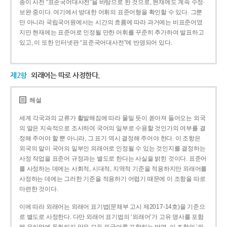
종이 사전 “표준국어대사전”을 바탕으로 한 것으로, 현재에도 계속 수정·
보완 중이다. 여기에서 방대한 어휘의 표준어형을 확인할 수 있다. 그뿐
만 아니라 국립국어원에서는 시간의 흐름에 따라 과거에는 비표준어였
지만 현재에는 표준어로 인정될 만한 어휘를 꾸준히 추가하여 발표하고
있고, 이 또한 인터넷판 “표준국어대사전”에 반영되어 있다.
제2항
외래어는 따로 사정한다.
해설
세계 각국과의 교류가 활발해짐에 따라 물밀 듯이 쏟아져 들어오는 외국
의 말은 지속적으로 조사하여 국어의 일부로 수용할 것인가의 여부를 결
정해 주어야 할 뿐 아니라, 그 표기 역시 결정해 주어야 한다. 이 조항은
외국의 말이 국어의 일부인 외래어로 인정될 수 있는 것인지를 결정하는
사정 작업을 표준어 규정과는 별도로 한다는 사실을 밝힌 것이다. 표준어
를 사정하는 데에는 사회적, 시대적, 지역적 기준을 적용하지만 외래어를
사정하는 데에는 그러한 기준을 적용하기 어렵기 때문에 이 조항을 따로
마련한 것이다.
이에 따라 외래어는 외래어 표기법(문체부 고시 제2017-14호)을 기준으
로 별도로 사정한다. 다만 외래어 표기법의 ‘외래어’가 고유 명사를 포함