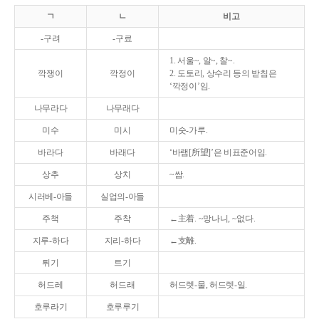
ㄱ
ㄴ
비고
-구려
-구료
1. 서울~, 알~, 찰~.
깍쟁이
깍정이
2. 도토리, 상수리 등의 받침은
‘깍정이’임.
나무라다
나무래다
미수
미시
미숫-가루.
바라다
바래다
‘바램[所望]’은 비표준어임.
상추
상치
~쌈.
시러베-아들
실업의-아들
주책
주착
←主着. ~망나니, ~없다.
지루-하다
지리-하다
←支離.
튀기
트기
허드레
허드래
허드렛-물, 허드렛-일.
호루라기
호루루기