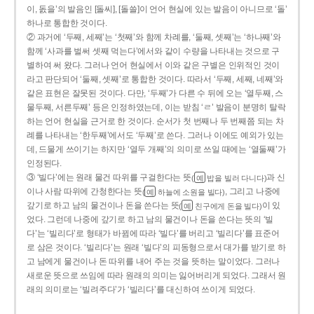
이, 돐을’의 발음인 [돌씨], [돌쓸]이 언어 현실에 있는 발음이 아니므로 ‘돌’
하나로 통합한 것이다.
② 과거에 ‘두째, 세째’는 ‘첫째’와 함께 차례를, ‘둘째, 셋째’는 ‘하나째’와
함께 ‘사과를 벌써 셋째 먹는다’에서와 같이 수량을 나타내는 것으로 구
별하여 써 왔다. 그러나 언어 현실에서 이와 같은 구별은 인위적인 것이
라고 판단되어 ‘둘째, 셋째’로 통합한 것이다. 따라서 ‘두째, 세째, 네째’와
같은 표현은 잘못된 것이다. 다만, ‘두째’가 다른 수 뒤에 오는 ‘열두째, 스
물두째, 서른두째’ 등은 인정하였는데, 이는 받침 ‘ㄹ’ 발음이 분명히 탈락
하는 언어 현실을 근거로 한 것이다. 순서가 첫 번째나 두 번째쯤 되는 차
례를 나타내는 ‘한두째’에서도 ‘두째’로 쓴다. 그러나 이에도 예외가 있는
데, 드물게 쓰이기는 하지만 ‘열두 개째’의 의미로 쓰일 때에는 ‘열둘째’가
인정된다.
③ ‘빌다’에는 원래 물건 따위를 구걸한다는 뜻
과 신
(
밥을 빌러 다니다)
예
이나 사람 따위에 간청한다는 뜻
, 그리고 나중에
(
하늘에 소원을 빌다)
예
갚기로 하고 남의 물건이나 돈을 쓴다는 뜻
이 있
(
친구에게 돈을 빌다)
예
었다. 그런데 나중에 갚기로 하고 남의 물건이나 돈을 쓴다는 뜻의 ‘빌
다’는 ‘빌리다’로 형태가 바뀜에 따라 ‘빌다’를 버리고 ‘빌리다’를 표준어
로 삼은 것이다. ‘빌리다’는 원래 ‘빌다’의 피동형으로서 대가를 받기로 하
고 남에게 물건이나 돈 따위를 내어 주는 것을 뜻하는 말이었다. 그러나
새로운 뜻으로 쓰임에 따라 원래의 의미는 잃어버리게 되었다. 그래서 원
래의 의미로는 ‘빌려주다’가 ‘빌리다’를 대신하여 쓰이게 되었다.