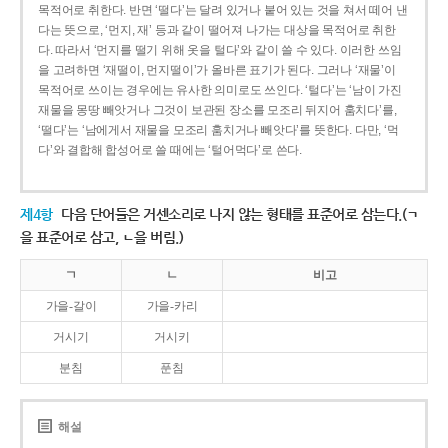
목적어로 취한다. 반면 ‘떨다’는 달려 있거나 붙어 있는 것을 쳐서 떼어 낸
다는 뜻으로, ‘먼지, 재’ 등과 같이 떨어져 나가는 대상을 목적어로 취한
다. 따라서 ‘먼지를 떨기 위해 옷을 털다’와 같이 쓸 수 있다. 이러한 쓰임
을 고려하면 ‘재떨이, 먼지떨이’가 올바른 표기가 된다. 그러나 ‘재물’이
목적어로 쓰이는 경우에는 유사한 의미로도 쓰인다. ‘털다’는 ‘남이 가진
재물을 몽땅 빼앗거나 그것이 보관된 장소를 모조리 뒤지어 훔치다’를,
‘떨다’는 ‘남에게서 재물을 모조리 훔치거나 빼앗다’를 뜻한다. 다만, ‘먹
다’와 결합해 합성어로 쓸 때에는 ‘털어먹다’로 쓴다.
제4항
다음 단어들은 거센소리로 나지 않는 형태를 표준어로 삼는다.(ㄱ
을 표준어로 삼고, ㄴ을 버림.)
ㄱ
ㄴ
비고
가을-갈이
가을-카리
거시기
거시키
분침
푼침
해설