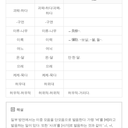
괴퍅-하다/괴팩-
괴팍-하다
하다
-구먼
-구면
미루-나무
미류-나무
←美柳~.
미륵
미력
←彌勒. ~보살, ~불, 돌~.
여느
여늬
온-달
왼-달
만 한 달.
으레
으례
케케-묵다
켸켸-묵다
허우대
허위대
허우적-허우적
허위적-허위적
허우적-거리다.
해설
일부 방언에서는 이중 모음을 단모음으로 발음한다. 가령 ‘벼’를 [베]라고
발음하는 일이 있다. 또한 ‘사과’를 [사가]로 발음하는 것과 같이 ‘ㅚ, ㅟ,