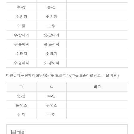
수-컷
숫-것
수-키와
숫-기와
수-탉
숫-닭
수-탕나귀
숫-당나귀
수-톨쩌귀
숫-돌쩌귀
수-퇘지
숫-돼지
수-평아리
숫-병아리
다만 2. 다음 단어의 접두사는 '숫-'으로 한다.(ㄱ을 표준어로 삼고, ㄴ을 버림.)
ㄱ
ㄴ
비고
숫-양
수-양
숫-염소
수-염소
숫-쥐
수-쥐
해설