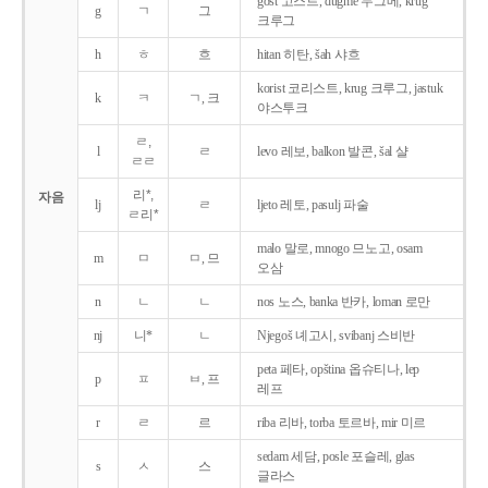
gost 고스트, dugme 두그메, krug
g
ㄱ
그
크루그
h
ㅎ
흐
hitan 히탄, šah 샤흐
korist 코리스트, krug 크루그, jastuk
k
ㅋ
ㄱ, 크
야스투크
ㄹ,
l
ㄹ
levo 레보, balkon 발콘, šal 샬
ㄹㄹ
리*,
자음
lj
ㄹ
ljeto 레토, pasulj 파술
ㄹ리*
malo 말로, mnogo 므노고, osam
m
ㅁ
ㅁ, 므
오삼
n
ㄴ
ㄴ
nos 노스, banka 반카, loman 로만
nj
니*
ㄴ
Njegoš 녜고시, svibanj 스비반
peta 페타, opština 옵슈티나, lep
p
ㅍ
ㅂ, 프
레프
r
ㄹ
르
riba 리바, torba 토르바, mir 미르
sedam 세담, posle 포슬레, glas
s
ㅅ
스
글라스