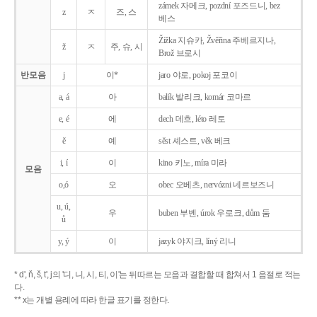
zámek 자메크, pozdní 포즈드니, bez
z
ㅈ
즈, 스
베스
Žižka 지슈카, Žvěřina 주베르지나,
ž
ㅈ
주, 슈, 시
Brož 브로시
반모음
j
이*
jaro 야로, pokoj 포코이
a, á
아
balík 발리크, komár 코마르
e, é
에
dech 데흐, léto 레토
ě
예
sěst 셰스트, věk 베크
i, í
이
kino 키노, míra 미라
모음
o,ó
오
obec 오베츠, nervózni 네르보즈니
u, ú,
우
buben 부벤, úrok 우로크, dům 둠
ů
y, ý
이
jazyk
야지크, líný 리니
* d', ň, š, t', j의 '디, 니, 시, 티, 이'는 뒤따르는 모음과 결합할 때 합쳐서 1 음절로 적는
다.
** x는 개별 용례에 따라 한글 표기를 정한다.