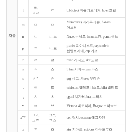
ㄹ,
l
ㄹ
bibliotecǎ 비블리오테커, hotel 호텔
ㄹㄹ
Maramureş 마라무레슈, Avram
m
ㅁ
ㅁ
아브람
자음
n
ㄴ
ㄴ, 느
Nucet 누체트, Bran 브란, pumn 품느
pianist 피아니스트, septembrie
p
ㅍ
ㅂ, 프
셉템브리에, cap 카프
r
ㄹ
르
radio 라디오, dor 도르
s
ㅅ
스
Sibiu 시비우, pas 파스
ş
시*
슈
şag 샤그, Mureş 무레슈
t
ㅌ
트
telefonist 텔레포니스트, bilet 빌레트
ţ
ㅊ
츠
ţigarǎ 치가러, braţ 브라츠
v
ㅂ
브
Victoria 빅토리아, Braşov 브라쇼브
ㄱㅅ,
크스,
x**
taxi 탁시, examen 에그자멘
그ㅈ
ㄱ스
z
ㅈ
즈
ziar 지아르, autobuz 아우토부즈