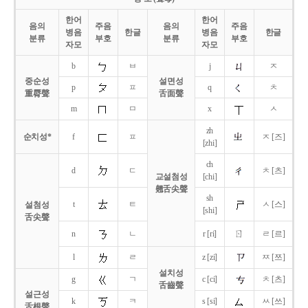
한어
한어
음의
주음
음의
주음
병음
한글
병음
한글
분류
부호
분류
부호
자모
자모
b
ㅂ
j
ㅈ
중순성
설면성
p
ㅍ
q
ㅊ
重脣聲
舌面聲
m
ㅁ
x
ㅅ
zh
순치성*
f
ㅍ
ㅈ [즈]
[zhi]
ch
d
ㄷ
ㅊ [츠]
교설첨성
[chi]
翹舌尖聲
sh
t
ㅌ
ㅅ [스]
설첨성
[shi]
舌尖聲
ㄖ
n
ㄴ
r [ri]
ㄹ [르]
l
ㄹ
z [zi]
ㅉ [쯔]
설치성
g
ㄱ
c [ci]
ㅊ [츠]
舌齒聲
설근성
k
ㅋ
s [si]
ㅆ [쓰]
舌根聲