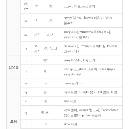
dż,
ㅈ
치
drzewo 제보, łodż 워치
drz
czysty 치스티, beczka 베치카, klucz
cz
ㅊ
치
클루치
szary 샤리, musztarda 무슈타르다,
sz
시*
슈, 시
kapelusz 카펠루시
ㅈ,
rzeka 제카, Przemyśl 프셰미실, kołnierz
rz
주, 슈, 시
시*
코우니에시
j
이*
jasny 야스니, kraj 크라이
반모음
łono 워노, głowa 그워바, bułka 부우카,
ł
우
kanał 카나우
a
아
trawa 트라바
ą̨
옹
trąba 트롱바, mąka 몽카, kąt 콩트, tą 통
e
에
zero 제로
kępa 켕파, węgorz 벵고시, Częstochowa
ę
엥, 에
쳉스토호바, proszę 프로셰
모음
i
이
zima 지마