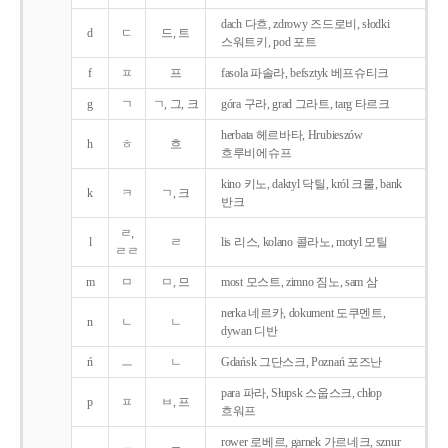
dach 다흐, zdrowy 즈드로비, słodki
d
ㄷ
드, 트
스워트키, pod 포트
f
ㅍ
프
fasola 파솔라, befsztyk 베프슈티크
g
ㄱ
ㄱ, 그, 크
góra 구라, grad 그라트, targ 타르크
herbata 헤르바타, Hrubieszów
h
ㅎ
흐
흐루비에슈프
kino 키노, daktyl 닥틸, król 크룰, bank
k
ㅋ
ㄱ, 크
반크
ㄹ,
l
ㄹ
lis 리스, kolano 콜라노, motyl 모틸
ㄹㄹ
m
ㅁ
ㅁ, 므
most 모스트, zimno 짐노, sam 삼
nerka 네르카, dokument 도쿠멘트,
n
ㄴ
ㄴ
dywan 디반
ń
ㅡ
ㄴ
Gdańsk 그단스크, Poznań 포즈난
para 파라, Słupsk 스웁스크, chłop
p
ㅍ
ㅂ, 프
흐워프
rower 로베르, garnek 가르네크, sznur