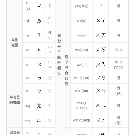
yu
위
ying
(ing)
잉
(u)
아
ai
wa
(ua)
와
이
에
ei
wo
(uo)
워
결
이
복운
합
複韻
운
아
ao
wai
(uai)
와이
모
오
합
結
어
구
웨이
合
ou
wei
(ui)
우
류
(우이)
韻
合
母
an
안
wan
(uan)
완
口
類
원
en
언
wen
(un)
(운)
부성운
附聲韻
wang
ang
앙
왕
(uang)
웡
eng
엉
weng
(ong)
(웅)
권설운
er