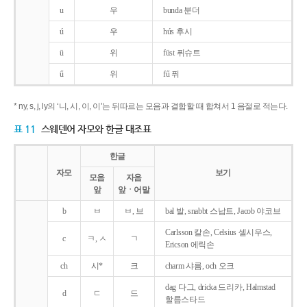
u
우
bunda 분더
ú
우
hús 후시
ü
위
füst 퓌슈트
ű
위
fű 퓌
* ny, s, j, ly의 ‘니, 시, 이, 이’는 뒤따르는 모음과 결합할 때 합쳐서 1 음절로 적는다.
표 11
스웨덴어 자모와 한글 대조표
한글
자모
보기
모음
자음
앞
앞ㆍ어말
b
ㅂ
ㅂ, 브
bal 발, snabbt 스납트, Jacob 야코브
Carlsson 칼손, Celsius 셀시우스,
c
ㅋ, ㅅ
ㄱ
Ericson 에릭손
ch
시*
크
charm 샤름, och 오크
dag 다그, dricka 드리카, Halmstad
d
ㄷ
드
할름스타드