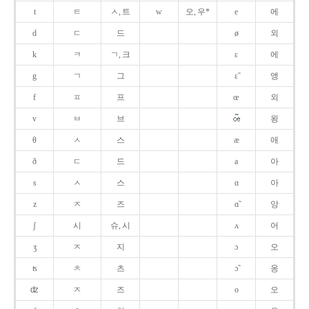
t
ㅌ
ㅅ, 트
w
오, 우*
e
에
d
ㄷ
드
ø
외
k
ㅋ
ㄱ, 크
ɛ
에
g
ㄱ
그
ɛ̃
앵
f
ㅍ
프
œ
외
v
ㅂ
브
욍
θ
ㅅ
스
æ
애
ð
ㄷ
드
a
아
s
ㅅ
스
ɑ
아
z
ㅈ
즈
ɑ̃
앙
ʃ
시
슈, 시
ʌ
어
ʒ
ㅈ
지
ɔ
오
ʦ
ㅊ
츠
ɔ̃
옹
ʣ
ㅈ
즈
o
오