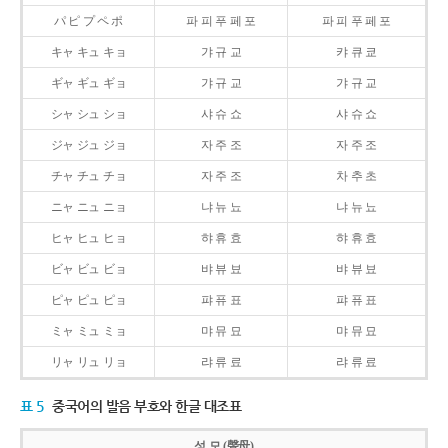
パ ピ プ ペ ポ
파 피 푸 페 포
파 피 푸 페 포
キャ キュ キョ
갸 규 교
캬 큐 쿄
ギャ ギュ ギョ
갸 규 교
갸 규 교
シャ シュ ショ
샤 슈 쇼
샤 슈 쇼
ジャ ジュ ジョ
자 주 조
자 주 조
チャ チュ チョ
자 주 조
차 추 초
ニャ ニュ ニョ
냐 뉴 뇨
냐 뉴 뇨
ヒャ ヒュ ヒョ
햐 휴 효
햐 휴 효
ビャ ビュ ビョ
뱌 뷰 뵤
뱌 뷰 뵤
ピャ ピュ ピョ
퍄 퓨 표
퍄 퓨 표
ミャ ミュ ミョ
먀 뮤 묘
먀 뮤 묘
リャ リュ リョ
랴 류 료
랴 류 료
표 5
중국어의 발음 부호와 한글 대조표
성 모 (聲母)