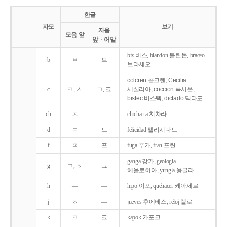
한글
자모
보기
자음
모음 앞
앞ㆍ어말
biz 비스, blandon 블란돈, braceo
b
ㅂ
브
브라세오
colcren 콜크렌, Cecilia
c
ㅋ, ㅅ
ㄱ, 크
세실리아, coccion 콕시온,
bistec 비스텍, dictado 딕타도
ch
ㅊ
―
chicharra 치차라
d
ㄷ
드
felicidad 펠리시다드
f
ㅍ
프
fuga 푸가, fran 프란
ganga 강가, geologia
g
ㄱ, ㅎ
그
헤올로히아, yungla 융글라
h
―
―
hipo 이포, quehacer 케아세르
j
ㅎ
―
jueves 후에베스, reloj 렐로
k
ㅋ
크
kapok 카포크