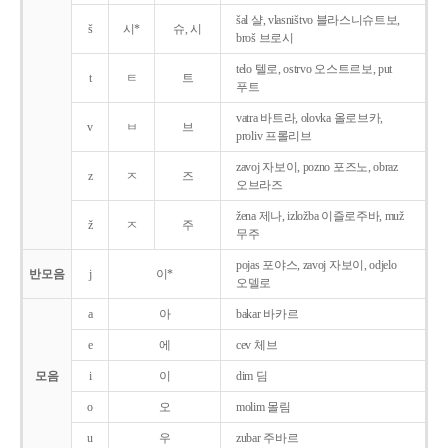
šal 샬, vlasništvo 블라스니슈트보,
š
시*
슈, 시
broš 브로시
telo 텔로, ostrvo 오스트르보, put
t
ㅌ
트
푸트
vatra 바트라, olovka 올로브카,
v
ㅂ
브
proliv 프롤리브
zavoj 자보이, pozno 포즈노, obraz
z
ㅈ
즈
오브라즈
žena 제나, izložba 이즐로주바, muž
ž
ㅈ
주
무주
pojas 포야스, zavoj 자보이, odjelo
반모음
j
이*
오델로
a
아
bakar 바카르
e
에
cev 체브
모음
i
이
dim 딤
o
오
molim 몰림
u
우
zubar 주바르