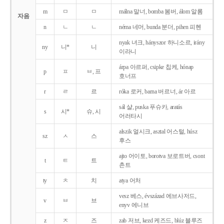
m
ㅁ
ㅁ
málna 말너, bomba 봄버, álom 알롬
자음
n
ㄴ
ㄴ
néma 네머, bunda 분더, pihen 피헨
nyak 녀크, hányszor 하니소르, irány
ny
니*
니
이라니
árpa 아르퍼, csipke 칩케, hónap
p
ㅍ
ㅂ, 프
호너프
r
ㄹ
르
róka 로커, barna 버르너, ár 아르
sál 샬, puska 푸슈카, aratás
s
시*
슈, 시
어러타시
alszik 얼시크, asztal 어스털, húsz
sz
ㅅ
스
후스
ajto 어이토, borotva 보로트버, csont
t
ㅌ
트
촌트
ty
ㅊ
치
atya 어처
vesz 베스, évszázad 에브사저드,
v
ㅂ
브
enyv 에니브
z
ㅈ
즈
zab 저브, kezd 케즈드, blúz 블루즈