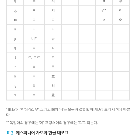
ʧ
ㅊ
치
u
우
ʤ
ㅈ
지
ə**
어
m
ㅁ
ㅁ
ɚ
어
n
ㄴ
ㄴ
ɲ
니*
뉴
ŋ
ㅇ
ㅇ
l
ㄹ, ㄹㄹ
ㄹ
r
ㄹ
르
h
ㅎ
흐
ç
ㅎ
히
x
ㅎ
흐
* [j], [w]의 '이'와 '오, 우', 그리고 [ɲ]의 '니'는 모음과 결합할 때 제3장 표기 세칙에 따른
다.
** 독일어의 경우에는 '에', 프랑스어의 경우에는 '으'로 적는다.
표 2
에스파냐어 자모와 한글 대조표