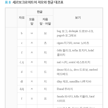
표 8
세르보크로아트어 자모와 한글 대조표
한글
자모
보기
모음
자음
앞
앞ㆍ어말
bog 보그, drobnjak 드로브냐크,
b
ㅂ
브
pogreb 포그레브
c
ㅊ
츠
cigara 치가라, novac 노바츠
čelik 첼리크, točka 토치카, kolač
č
ㅊ
치
콜라치
ć, tj
ㅊ
치
naći 나치, sestrić 세스트리치
desno 데스노, drvo 드르보, medved
d
ㄷ
드
메드베드
dž
ㅈ
지
džep 제프, narudžba 나루지바
đ,dj
ㅈ
지
Ðurađ 주라지
fasada 파사다, kifla 키플라, šaraf
f
ㅍ
프
샤라프