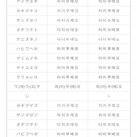
ア イ ウ エ オ
아 이 우 에 오
아 이 우 에 오
カ キ ク ケ コ
가 기 구 게 고
카 키 쿠 케 코
サ シ ス セ ソ
사 시 스 세 소
사 시 스 세 소
タ チ ツ テ ト
다 지 쓰 데 도
타 치 쓰 테 토
ナ ニ ヌ ネ ノ
나 니 누 네 노
나 니 누 네 노
ハ ヒ フ ヘ ホ
하 히 후 헤 호
하 히 후 헤 호
マ ミ ム メ モ
마 미 무 메 모
마 미 무 메 모
ヤ イ ユ エ ヨ
야 이 유 에 요
야 이 유 에 요
ラ リ ル レ ロ
라 리 루 레 로
라 리 루 레 로
ワ (ヰ) ウ (ヱ) ヲ
와 (이) 우 (에) 오
와 (이) 우 (에) 오
ン
ㄴ
ガ ギ グ ゲ ゴ
가 기 구 게 고
가 기 구 게 고
ザ ジ ズ ゼ ゾ
자 지 즈 제 조
자 지 즈 제 조
ダ ヂ ヅ デ ド
다 지 즈 데 도
다 지 즈 데 도
バ ビ ブ ベ ボ
바 비 부 베 보
바 비 부 베 보