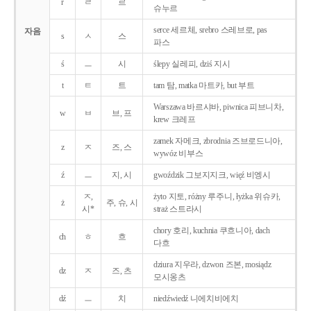
r
ㄹ
르
슈누르
serce 세르체, srebro 스레브로, pas
자음
s
ㅅ
스
파스
ś
ㅡ
시
ślepy 실레피, dziś 지시
t
ㅌ
트
tam 탐, matka 마트카, but 부트
Warszawa 바르샤바, piwnica 피브니차,
w
ㅂ
브, 프
krew 크레프
zamek 자메크, zbrodnia 즈브로드니아,
z
ㅈ
즈, 스
wywóz 비부스
ź
ㅡ
지, 시
gwoździk 그보지지크, więź 비엥시
ㅈ,
żyto 지토, różny 루주니, łyżka 위슈카,
ż
주, 슈, 시
시*
straż 스트라시
chory 호리, kuchnia 쿠흐니아, dach
ch
ㅎ
흐
다흐
dziura 지우라, dzwon 즈본, mosiądz
dz
ㅈ
즈, 츠
모시옹츠
dź
ㅡ
치
niedźwiedź 니에치비에치