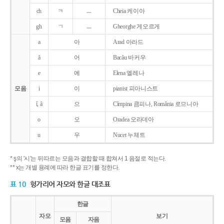
ch
ㅋ
ㅡ
Cheia 케이아
gh
ㄱ
ㅡ
Gheorghe 게오르게
a
아
Arad 아라드
ǎ
어
Bacǎu 바커우
e
에
Elena 엘레나
모음
i
이
pianist 피아니스트
î, â
으
Cîmpina 큼피나, România 로므니아
o
오
Oradea 오라데아
u
우
Nucet 누체트
* ş의 '시'는 뒤따르는 모음과 결합할 때 합쳐서 1 음절로 적는다.
** x는 개별 용례에 따라 한글 표기를 정한다.
표 10
헝가리어 자모와 한글 대조표
한글
자모
보기
모음
자음