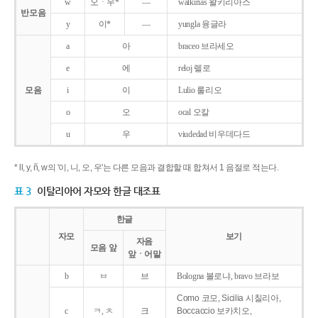
w
오ㆍ우*
―
walkirias 왈키리아스
반모음
y
이*
―
yungla 융글라
a
아
braceo 브라세오
e
에
reloj 렐로
모음
i
이
Lulio 룰리오
o
오
ocal 오칼
u
우
viudedad 비우데다드
* ll, y, ñ, w의 '이, 니, 오, 우'는 다른 모음과 결합할 때 합쳐서 1 음절로 적는다.
표 3
이탈리아어 자모와 한글 대조표
한글
자모
보기
자음
모음 앞
앞ㆍ어말
b
ㅂ
브
Bologna 볼로냐, bravo 브라보
Como 코모, Sicilia 시칠리아,
c
ㅋ, ㅊ
크
Boccaccio 보카치오,