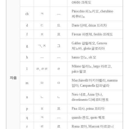
credo 크레도
Pinocchio 피노키오, cherubino
ch
ㅋ
―
케루비노
d
ㄷ
드
Dante 단테, drizza 드리차
f
ㅍ
프
Firenze 피렌체, freddo 프레도
Galileo 갈릴레오, Genova
g
ㄱ, ㅈ
그
제노바, gloria 글로리아
h
―
―
hanno 안노, oh 오
Milano 밀라노, largo 라르고,
l
ㄹ, ㄹㄹ
ㄹ
palco 팔코
자음
Macchiavelli 마키아벨리, mamma
m
ㅁ
ㅁ
맘마, Campanella 캄파넬라
Nero 네로, Anna 안나,
n
ㄴ
ㄴ
divertimento 디베르티멘토
p
ㅍ
프
Pisa 피사, prima 프리마
q
ㅋ
―
quando 콴도, queto 퀘토
r
ㄹ
르
Roma 로마, Marconi 마르코니