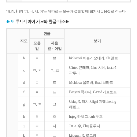
* lj, nj, š, j의 '리, 니, 시, 이'는 뒤따르는 모음과 결합할 때 합쳐서 1 음절로 적는다.
표 9
루마니아어 자모와 한글 대조표
한글
자모
보기
모음
자음
앞
앞ㆍ어말
b
ㅂ
브
bibliotecǎ 비블리오테커, alb 알브
Cîntec 큰테크, Cine 치네, facturǎ
c
ㅋ, ㅊ
ㄱ, 크
팍투러
d
ㄷ
드
Moldova 몰도바, Brad 브라드
f
ㅍ
프
Focşani 폭샤니, Cartof 카르토프
Galaţi 갈라치, Gigel 지젤, hering
g
ㄱ, ㅈ
그
헤린그
h
ㅎ
흐
haţeg 하체그, duh 두흐
j
ㅈ
지
Jiu 지우, Cluj 클루지
k
ㅋ
ㅡ
kilogram 킬로그람