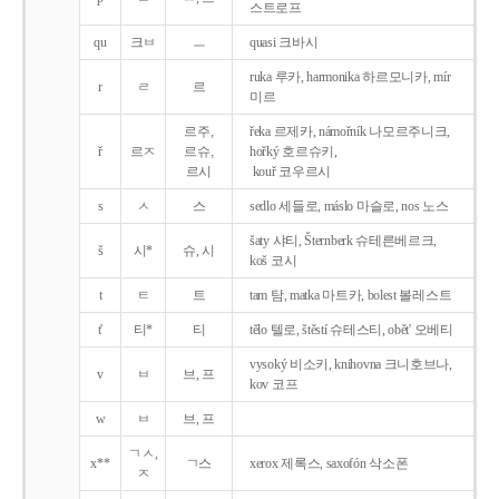
스트로프
qu
크ㅂ
ㅡ
quasi 크바시
ruka 루카, harmonika 하르모니카, mír
r
ㄹ
르
미르
르주,
řeka 르제카, námořník 나모르주니크,
ř
르ㅈ
르슈,
hořký 호르슈키,
르시
kouř 코우르시
s
ㅅ
스
sedlo 세들로, máslo 마슬로, nos 노스
šaty 샤티, Šternberk 슈테른베르크,
š
시*
슈, 시
koš 코시
t
ㅌ
트
tam 탐, matka 마트카, bolest 볼레스트
t'
티*
티
tělo 텔로, štěstí 슈테스티, obět' 오베티
vysoký 비소키, knihovna 크니호브나,
v
ㅂ
브, 프
kov 코프
w
ㅂ
브, 프
ㄱㅅ,
x**
ㄱ스
xerox 제록스, saxofón 삭소폰
ㅈ