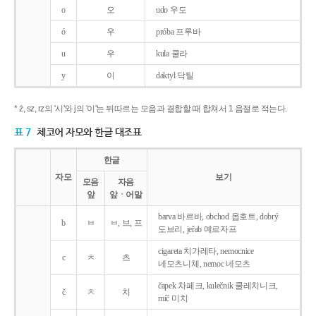
o
오
udo 우도
ó
우
próba 프루바
u
우
kula 쿨라
y
이
daktyl 닥틸
* ż, sz, rz의 '시'와 j의 '이'는 뒤따르는 모음과 결합할 때 합쳐서 1 음절로 적는다.
표 7
체코어 자모와 한글 대조표
한글
자모
보기
모음
자음
앞
앞ㆍ어말
barva 바르바, obchod 옵호트, dobrý
b
ㅂ
ㅂ, 브, 프
도브리, jeřab 예르자프
cigareta 치가레타, nemocnice
c
ㅊ
츠
네모츠니체, nemoc 네모츠
čapek 차페크, kulečnik 쿨레치니크,
č
ㅊ
치
míč 미치