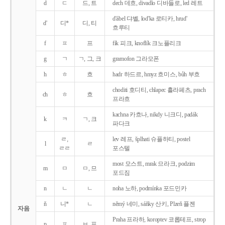
d
ㄷ
드, 트
dech 데흐, divadlo 디바들로, led 레트
d'ábel 댜벨, lod'ka 로티카, hrud'
d'
디*
디, 티
흐루티
f
ㅍ
프
fík 피크, knoflík 크노플리크
g
ㄱ
ㄱ, 그, 크
gramofon 그라모폰
h
ㅎ
흐
hadr 하드르, hmyz 흐미스, bůh 부흐
choditi 호디티, chlapec 흘라페츠, prach
ch
ㅎ
흐
프라흐
kachna 카흐나, nikdy 니크디, padák
k
ㅋ
ㄱ, 크
파다크
ㄹ,
lev 레프, šplhati 슈플하티, postel
l
ㄹ
ㄹㄹ
포스텔
most 모스트, mrak 므라크, podzim
m
ㅁ
ㅁ, 므
포드짐
n
ㄴ
ㄴ
noha 노하, podmínka 포드민카
ň
니*
ㄴ
němý 네미, sáňky 산키, Plzeň 플젠
자음
Praha 프라하, koroptev 코롭테프, strop
p
ㅍ
ㅂ, 프