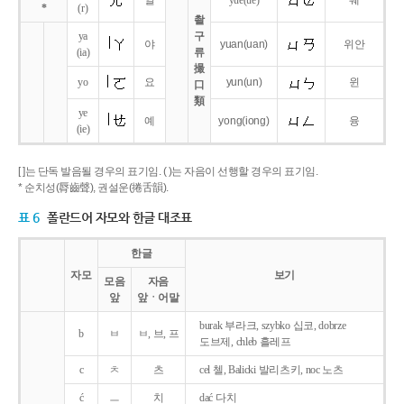
얼
yue
(ue)
웨
*
(r)
촬
ya
구
야
yuan
(uan)
위안
(ia)
류
撮
yo
요
yun
(un)
윈
口
類
ye
예
yong
(iong)
융
(ie)
[ ]는 단독 발음될 경우의 표기임. ( )는 자음이 선행할 경우의 표기임.
* 순치성(脣齒聲), 권설운(捲舌韻).
표 6
폴란드어 자모와 한글 대조표
한글
자모
보기
모음
자음
앞
앞ㆍ어말
burak 부라크, szybko 십코, dobrze
b
ㅂ
ㅂ, 브, 프
도브제, chleb 흘레프
c
ㅊ
츠
cel 첼, Balicki 발리츠키, noc 노츠
ć
ㅡ
치
dać 다치