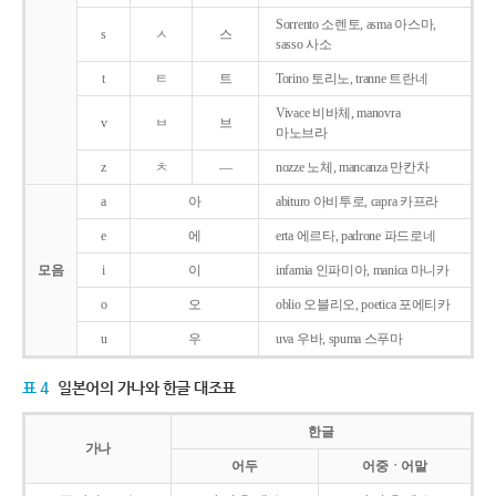
Sorrento 소렌토, asma 아스마,
s
ㅅ
스
sasso 사소
t
ㅌ
트
Torino 토리노, tranne 트란네
Vivace 비바체, manovra
v
ㅂ
브
마노브라
z
ㅊ
―
nozze 노체, mancanza 만칸차
a
아
abituro 아비투로, capra 카프라
e
에
erta 에르타, padrone 파드로네
모음
i
이
infamia 인파미아, manica 마니카
o
오
oblio 오블리오, poetica 포에티카
u
우
uva 우바, spuma 스푸마
표 4
일본어의 가나와 한글 대조표
한글
가나
어두
어중ㆍ어말