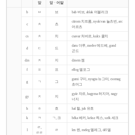
앞
앞ㆍ어말
b
ㅂ
브
bab 버브, ablak 어블러크
citrom 치트롬, nyolcvan 뇰츠번, arc
c
ㅊ
츠
어르츠
cs
ㅊ
치
csavar 처버르, kulcs 쿨치
daru 더루, medve 메드베, gond
d
ㄷ
드
곤드
dzs
ㅈ
지
dzsem 젬
f
ㅍ
프
elfog 엘포그
gumi 구미, nyugta 뉴그터, csomag
g
ㄱ
그
초머그
gyár 자르, hagyma 허지머, nagy
gy
ㅈ
지
너지
h
ㅎ
흐
hal 헐, juh 유흐
k
ㅋ
ㄱ, 크
béka 베커, keksz 켁스, szék 세크
ㄹ,
l
ㄹ
len 렌, meleg 멜레그, dél 델
ㄹㄹ