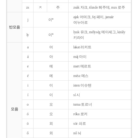
zs
ㅈ
주
zsák 자크, tőzsde 퇴주데, rozs 로주
ajak 어여크, fej 페이, január
j
이*
여누아르
반모음
lyuk 유크, mélység 메이셰그, király
ly
이*
키라이
a
어
lakat 러커트
á
아
máj 마이
e
에
mert 메르트
é
에
mész 메스
i
이
isten 이슈텐
í
이
sí 시
o
오
torna 토르너
모음
ó
오
róka 로커
ö
외
sör 쇠르
ő
외
nő 뇌