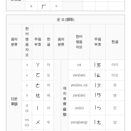
h
ㅎ
운 모 (韻母)
한
어
한어
음의
병
주음
한
음의
주음
병음
한글
분류
음
부호
글
분류
부호
자모
자
모
a
아
yai
야이
o
오
yao
(iao)
야오
e
어
you
(iou,
iu)
유
제
치
ê
에
yan
(ian)
옌
단운
류
單韻
齊
yi
이
yin(in)
인
齒
(i)
類
wu
우
yang
(iang)
양
(u)