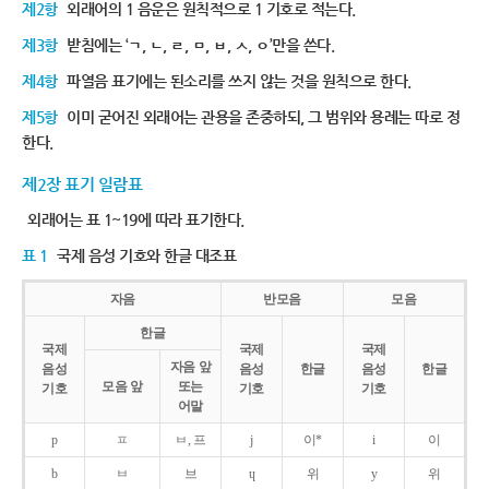
제2항
외래어의 1 음운은 원칙적으로 1 기호로 적는다.
제3항
받침에는 ‘ㄱ, ㄴ, ㄹ, ㅁ, ㅂ, ㅅ, ㅇ’만을 쓴다.
제4항
파열음 표기에는 된소리를 쓰지 않는 것을 원칙으로 한다.
제5항
이미 굳어진 외래어는 관용을 존중하되, 그 범위와 용례는 따로 정
한다.
제2장 표기 일람표
외래어는 표 1~19에 따라 표기한다.
표 1
국제 음성 기호와 한글 대조표
자음
반모음
모음
한글
국제
국제
국제
자음 앞
음성
음성
한글
음성
한글
모음 앞
또는
기호
기호
기호
어말
p
ㅍ
ㅂ, 프
j
이*
i
이
b
ㅂ
브
ɥ
위
y
위