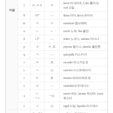
lacrar 라크라르, Lulio 룰리오,
l
ㄹ, ㄹㄹ
ㄹ
ocal 오칼
자음
ll
이*
―
llama 야마, lluvia 유비아
m
ㅁ
ㅁ
membrete 멤브레테
n
ㄴ
ㄴ
noche 노체, flan 플란
ñ
니*
―
ñoñez 뇨녜스, mañana 마냐나
p
ㅍ
ㅂ, 프
pepsina 펩시나, plantón 플란톤
q
ㅋ
―
quisquilla 키스키야
r
ㄹ
르
rascador 라스카도르
s
ㅅ
스
sastreria 사스트레리아
t
ㅌ
트
tetraetro 테트라에트로
v
ㅂ
―
viudedad 비우데다드
ㅅ,
xenón 세논, laxante 락산테, yuxta
x
ㄱ스
ㄱㅅ
육스타
z
ㅅ
스
zagal 사갈, liquidez 리키데스