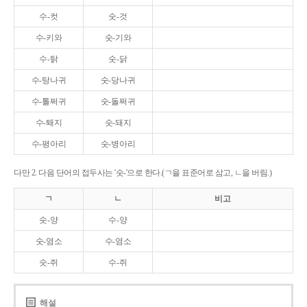
수-컷
숫-것
수-키와
숫-기와
수-탉
숫-닭
수-탕나귀
숫-당나귀
수-톨쩌귀
숫-돌쩌귀
수-퇘지
숫-돼지
수-평아리
숫-병아리
다만 2. 다음 단어의 접두사는 '숫-'으로 한다.(ㄱ을 표준어로 삼고, ㄴ을 버림.)
ㄱ
ㄴ
비고
숫-양
수-양
숫-염소
수-염소
숫-쥐
수-쥐
해설