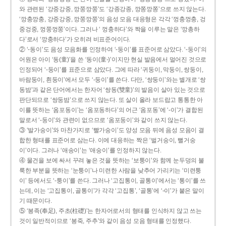
와 관련된 ‘강중강중, 깡쭝깡쭝’도 ‘강종강종, 깡쫑깡쫑’으로 쓰지 않는다.
‘깡충깡충, 강중강중, 깡쭝깡쭝’의 음성 모음 대응형은 각각 ‘껑충껑충, 겅
중겅중, 껑쭝껑쭝’이다. 그러나 ‘ 껑충하다’와 짝을 이루는 말은 ‘깡총하
다’로서 ‘깡충하다’가 오히려 비표준어이다.
② ‘-동이’도 음성 모음화를 인정하여 ‘-둥이’를 표준어로 삼았다. ‘-둥이’의
어원은 아이 ‘동(童)’을 쓴 ‘동이(童-)’이지만 현실 발음에서 멀어진 것으로
인정되어 ‘-둥이’를 표준으로 삼았다. 그에 따라 ‘귀둥이, 막둥이, 쌍둥이,
바람둥이, 흰둥이’에서 모두 ‘-둥이’를 쓴다. 다만, ‘쌍둥이’와는 별개로 ‘쌍
동밤’과 같은 단어에서는 한자어 ‘쌍동(雙童)’의 발음이 살아 있는 것으로
판단되므로 ‘쌍둥밤’으로 쓰지 않는다. 또 살이 올라 보드랍고 통통한 아
이를 뜻하는 ‘옴포동이’는 ‘옴포동하다’의 어근 ‘옴포동’에 ‘-이’가 결합된
말로서 ‘-둥이’와 관련이 없으므로 ‘옴포둥이’와 같이 쓰지 않는다.
③ ‘발가숭이’와 마찬가지로 ‘빨가숭이’도 양성 모음 뒤에 음성 모음이 결
합한 형태를 표준어로 삼는다. 이에 대응하는 짝은 ‘벌거숭이, 뻘거숭
이’이다. 그러나 ‘애송이’는 ‘애숭이’를 인정하지 않는다.
④ 물건을 보에 싸서 꾸려 놓은 것을 뜻하는 ‘보퉁이’와 함께 눈두덩의 불
룩한 부분을 뜻하는 ‘눈퉁이’나 미련한 사람을 낮추어 가리키는 ‘미련퉁
이’ 등에서도 ‘-퉁이’를 쓴다. 그러나 ‘고집통이, 골통이’에서는 ‘통이’를 쓰
는데, 이는 ‘고집통이, 골통이’가 각각 ‘고집통’, ‘골통’에 ‘-이’가 붙은 말이
기 때문이다.
⑤ ‘봉족(奉足), 주초(柱礎)’는 한자어로서의 형태를 인식하지 않고 쓰는
것이 일반적이므로 ‘봉죽, 주추’와 같이 음성 모음 형태를 인정했다.