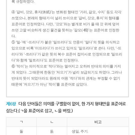
록 규정하였다.
④ ‘갈비, 갓모, 휴지(休紙)’는 변화된 형태인 ‘가리, 갈모, 수지’ 등도 각각
쓰였으나, 본래의 형태가 더 널리 쓰이므로 ‘갈비, 갓모, 휴지’의 형태를
표준어로 인정하였다. 다만, ‘갓모’와는 별개로 비가 올 때 갓 위에 덮어
쓰던 고깔 비슷하게 생긴 물건을 뜻하는 ‘갈모(-帽)’는 표준어로 인정한
다.
⑤ ‘밀-’에 ‘-뜨리다’가 붙은 ‘밀뜨리다’도 언중이 ‘밀다’의 뜻을 의식하고
있으므로 비록 ‘미뜨리다’가 쓰이고 있어도 ‘밀뜨리다’로 쓴다. 다만, ‘-뜨
리다’와 ‘-트리다’가 같은 뜻의 복수 표준어 접미사로 인정되므로 ‘밀뜨리
다’와 함께 ‘밀트리다’도 표준어로 인정된다.
⑥ ‘적이’는 의미적으로 ‘적다’와는 멀어지고 오히려 반대의 의미를 가지
게 되었다. 그 때문에 한동안 ‘저으기’가 널리 보급되기도 하였다. 그러나
반대의 뜻이 되었더라도 원래의 어원 ‘적다’와의 관계는 부정할 수 없기
때문에 ‘저으기’가 아닌 ‘적이’를 표준어로 삼았다.
제6항
다음 단어들은 의미를 구별함이 없이, 한 가지 형태만을 표준어로
삼는다.(ㄱ을 표준어로 삼고, ㄴ을 버림.)
ㄱ
ㄴ
비고
돌
돐
생일, 주기.