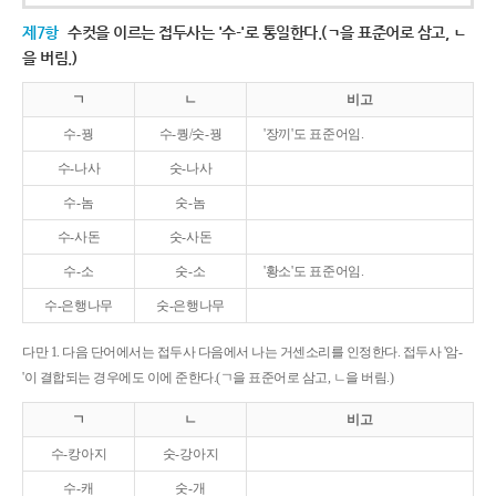
제7항
수컷을 이르는 접두사는 '수-'로 통일한다.(ㄱ을 표준어로 삼고, ㄴ
을 버림.)
ㄱ
ㄴ
비고
수-꿩
수-퀑/숫-꿩
'장끼'도 표준어임.
수-나사
숫-나사
수-놈
숫-놈
수-사돈
숫-사돈
수-소
숫-소
'황소'도 표준어임.
수-은행나무
숫-은행나무
다만 1. 다음 단어에서는 접두사 다음에서 나는 거센소리를 인정한다. 접두사 '암-
'이 결합되는 경우에도 이에 준한다.(ㄱ을 표준어로 삼고, ㄴ을 버림.)
ㄱ
ㄴ
비고
수-캉아지
숫-강아지
수-캐
숫-개