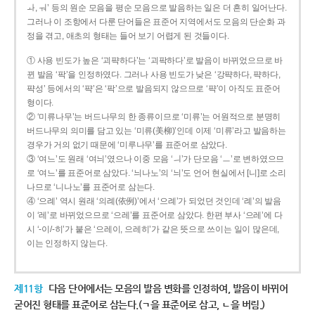
ㅘ, ㅝ’ 등의 원순 모음을 평순 모음으로 발음하는 일은 더 흔히 일어난다.
그러나 이 조항에서 다룬 단어들은 표준어 지역에서도 모음의 단순화 과
정을 겪고, 애초의 형태는 들어 보기 어렵게 된 것들이다.
① 사용 빈도가 높은 ‘괴퍅하다’는 ‘괴팍하다’로 발음이 바뀌었으므로 바
뀐 발음 ‘팍’을 인정하였다. 그러나 사용 빈도가 낮은 ‘강퍅하다, 퍅하다,
퍅성’ 등에서의 ‘퍅’은 ‘팍’으로 발음되지 않으므로 ‘퍅’이 아직도 표준어
형이다.
② ‘미류나무’는 버드나무의 한 종류이므로 ‘미류’는 어원적으로 분명히
버드나무의 의미를 담고 있는 ‘미류(美柳)’인데 이제 ‘미류’라고 발음하는
경우가 거의 없기 때문에 ‘미루나무’를 표준어로 삼았다.
③ ‘여느’도 원래 ‘여늬’였으나 이중 모음 ‘ㅢ’가 단모음 ‘ㅡ’로 변하였으므
로 ‘여느’를 표준어로 삼았다. ‘늬나노’의 ‘늬’도 언어 현실에서 [니]로 소리
나므로 ‘니나노’를 표준어로 삼는다.
④ ‘으례’ 역시 원래 ‘의례(依例)’에서 ‘으례’가 되었던 것인데 ‘례’의 발음
이 ‘레’로 바뀌었으므로 ‘으레’를 표준어로 삼았다. 한편 부사 ‘으레’에 다
시 ‘-이/-히’가 붙은 ‘으레이, 으레히’가 같은 뜻으로 쓰이는 일이 많은데,
이는 인정하지 않는다.
제11항
다음 단어에서는 모음의 발음 변화를 인정하여, 발음이 바뀌어
굳어진 형태를 표준어로 삼는다.(ㄱ을 표준어로 삼고, ㄴ을 버림.)