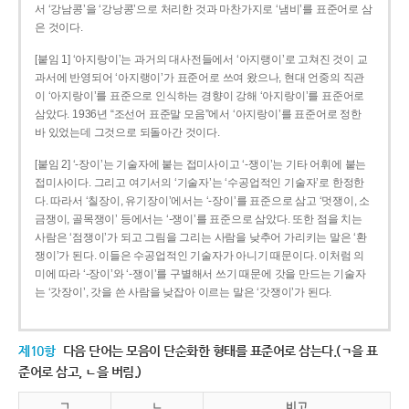
서 ‘강남콩’을 ‘강낭콩’으로 처리한 것과 마찬가지로 ‘냄비’를 표준어로 삼
은 것이다.
[붙임 1] ‘아지랑이’는 과거의 대사전들에서 ‘아지랭이’로 고쳐진 것이 교
과서에 반영되어 ‘아지랭이’가 표준어로 쓰여 왔으나, 현대 언중의 직관
이 ‘아지랑이’를 표준으로 인식하는 경향이 강해 ‘아지랑이’를 표준어로
삼았다. 1936년 “조선어 표준말 모음”에서 ‘아지랑이’를 표준어로 정한
바 있었는데 그것으로 되돌아간 것이다.
[붙임 2] ‘-장이’는 기술자에 붙는 접미사이고 ‘-쟁이’는 기타 어휘에 붙는
접미사이다. 그리고 여기서의 ‘기술자’는 ‘수공업적인 기술자’로 한정한
다. 따라서 ‘칠장이, 유기장이’에서는 ‘-장이’를 표준으로 삼고 ‘멋쟁이, 소
금쟁이, 골목쟁이’ 등에서는 ‘-쟁이’를 표준으로 삼았다. 또한 점을 치는
사람은 ‘점쟁이’가 되고 그림을 그리는 사람을 낮추어 가리키는 말은 ‘환
쟁이’가 된다. 이들은 수공업적인 기술자가 아니기 때문이다. 이처럼 의
미에 따라 ‘-장이’와 ‘-쟁이’를 구별해서 쓰기 때문에 갓을 만드는 기술자
는 ‘갓장이’, 갓을 쓴 사람을 낮잡아 이르는 말은 ‘갓쟁이’가 된다.
제10항
다음 단어는 모음이 단순화한 형태를 표준어로 삼는다.(ㄱ을 표
준어로 삼고, ㄴ을 버림.)
ㄱ
ㄴ
비고