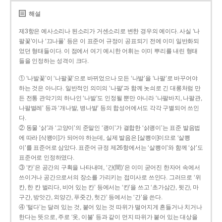
해설
제3항은 예사소리나 된소리가 거센소리로 변한 경우의 예이다. 사실 ‘나
팔꽃’이나 ‘끄나풀’ 등은 이 표준어 규정이 공표되기 전에 이미 일반화되
었던 형태들이다. 이 점에서 여기 예시한 어휘는 이미 뿌리를 내린 형태
들을 인정하는 성격이 크다.
① ‘나발꽃’이 ‘나팔꽃’으로 바뀌었으나 모든 ‘나발’을 ‘나팔’로 바꾸어야
하는 것은 아니다. 일반적인 의미의 ‘나팔’과 함께 놋쇠로 긴 대롱처럼 만
든 전통 관악기의 하나인 ‘나발’도 인정될 뿐만 아니라 ‘나팔바지, 나팔관,
나팔벌레’ 등과 ‘개나발, 병나발’ 등의 합성어에서도 각각 구별되어 쓰인
다.
② 동물 ‘삵’과 ‘고양이’의 준말인 ‘괭이’가 결합한 ‘삵괭이’는 표준 발음법
에 따라 [삭꽹이]가 되어야 하는데, 실제 발음은 [살쾡이]이므로 ‘살쾡
이’를 표준어로 삼았다. 표준어 규정 제26항에서는 ‘살쾡이’와 함께 ‘삵’도
표준어로 인정하였다.
③ ‘칸’은 공간의 구획을 나타내며, ‘간(間)’은 이미 굳어진 한자어 속에서
쓰이거나 공간으로서의 장소를 가리키는 접미사로 쓰인다. 그러므로 ‘위
칸, 한 칸 벌리다, 비어 있는 칸’ 등에서는 ‘칸’을 쓰고 ‘초가삼간, 뒷간, 마
구간, 방앗간, 외양간, 푸줏간, 헛간’ 등에서는 ‘간’을 쓴다.
④ ‘털다’는 달려 있는 것, 붙어 있는 것 따위가 떨어지게 흔들거나 치거나
한다는 뜻으로, 주로 ‘옷, 이불’ 등과 같이 먼지 따위가 붙어 있는 대상을