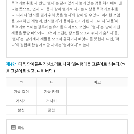
목적어로 취한다. 반면 ‘떨다’는 달려 있거나 붙어 있는 것을 쳐서 떼어 낸
다는 뜻으로, ‘먼지, 재’ 등과 같이 떨어져 나가는 대상을 목적어로 취한
다. 따라서 ‘먼지를 떨기 위해 옷을 털다’와 같이 쓸 수 있다. 이러한 쓰임
을 고려하면 ‘재떨이, 먼지떨이’가 올바른 표기가 된다. 그러나 ‘재물’이
목적어로 쓰이는 경우에는 유사한 의미로도 쓰인다. ‘털다’는 ‘남이 가진
재물을 몽땅 빼앗거나 그것이 보관된 장소를 모조리 뒤지어 훔치다’를,
‘떨다’는 ‘남에게서 재물을 모조리 훔치거나 빼앗다’를 뜻한다. 다만, ‘먹
다’와 결합해 합성어로 쓸 때에는 ‘털어먹다’로 쓴다.
제4항
다음 단어들은 거센소리로 나지 않는 형태를 표준어로 삼는다.(ㄱ
을 표준어로 삼고, ㄴ을 버림.)
ㄱ
ㄴ
비고
가을-갈이
가을-카리
거시기
거시키
분침
푼침
해설