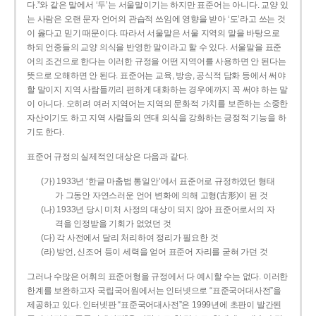
다.”와 같은 말에서 ‘두’는 서울말이기는 하지만 표준어는 아니다. 교양 있
는 사람은 오랜 문자 언어의 관습적 쓰임에 영향을 받아 ‘도’라고 쓰는 것
이 옳다고 믿기 때문이다. 따라서 서울말은 서울 지역의 말을 바탕으로
하되 언중들의 교양 의식을 반영한 말이라고 할 수 있다. 서울말을 표준
어의 조건으로 한다는 이러한 규정을 어떤 지역어를 사용하면 안 된다는
뜻으로 오해하면 안 된다. 표준어는 교육, 방송, 공식적 담화 등에서 써야
할 말이지 지역 사람들끼리 편하게 대화하는 경우에까지 꼭 써야 하는 말
이 아니다. 오히려 여러 지역어는 지역의 문화적 가치를 보존하는 소중한
자산이기도 하고 지역 사람들의 연대 의식을 강화하는 긍정적 기능을 하
기도 한다.
표준어 규정의 실제적인 대상은 다음과 같다.
(가) 1933년 ‘한글 마춤법 통일안’에서 표준어로 규정하였던 형태
가 그동안 자연스러운 언어 변화에 의해 고형(古形)이 된 것
(나) 1933년 당시 미처 사정의 대상이 되지 않아 표준어로서의 자
격을 인정받을 기회가 없었던 것
(다) 각 사전에서 달리 처리하여 정리가 필요한 것
(라) 방언, 신조어 등이 세력을 얻어 표준어 자리를 굳혀 가던 것
그러나 수많은 어휘의 표준어형을 규정에서 다 예시할 수는 없다. 이러한
한계를 보완하고자 국립국어원에서는 인터넷으로 “표준국어대사전”을
제공하고 있다. 인터넷판 “표준국어대사전”은 1999년에 초판이 발간된