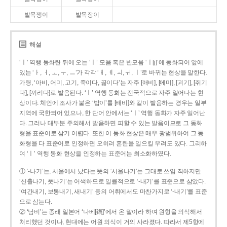
발목쟁이
발목장이
해설
‘ㅣ’ 역행 동화란 뒤에 오는 ‘ㅣ’ 모음 혹은 반모음 ‘ㅣ[j]’에 동화되어 앞에
있는 ‘ㅏ, ㅓ, ㅗ, ㅜ, ㅡ’가 각각 ‘ㅐ, ㅔ, ㅚ, ㅟ, ㅣ’로 바뀌는 현상을 말한다.
가령, ‘아비, 어미, 고기, 죽이다, 끓이다’는 자주 [애비], [에미], [괴기], [쥐기
다], [끼리다]로 발음된다. ‘ㅣ’ 역행 동화는 전국적으로 자주 일어나는 현
상이다. 체언에 조사가 붙은 ‘밥이’를 [배비]와 같이 발음하는 경우는 일부
지역에 국한되어 있으나, 한 단어 안에서는 ‘ㅣ’ 역행 동화가 자주 일어난
다. 그러나 대부분 주의해서 발음하면 피할 수 있는 발음이므로 그 동화
형을 표준어로 삼기 어렵다. 또한 이 동화 현상은 매우 광범위하여 그 동
화형을 다 표준어로 인정하면 오히려 혼란을 일으킬 우려도 있다. 그리하
여 ‘ㅣ’ 역행 동화 현상을 인정하는 표준어는 최소화하였다.
① ‘-나기’는, 서울에서 났다는 뜻의 ‘서울나기’는 그대로 쓰임 직하지만
‘신출나기, 풋나기’는 어색하므로 일률적으로 ‘-내기’를 표준으로 삼았다.
‘여간내기, 보통내기, 새내기’ 등의 어휘에서도 마찬가지로 ‘-내기’를 표준
으로 삼는다.
② ‘남비’는 종래 일본어 ‘나베[鍋]’에서 온 말이라 하여 원형을 의식해서
처리했던 것이나, 현대에는 어원 의식이 거의 사라졌다. 따라서 제5항에