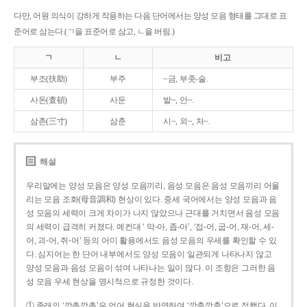
다만, 어원 의식이 강하게 작용하는 다음 단어에서는 양성 모음 형태를 그대로 표
준어로 삼는다.(ㄱ을 표준어로 삼고, ㄴ을 버림.)
ㄱ
ㄴ
비고
부조(扶助)
부주
~금, 부좃-술.
사돈(査頓)
사둔
밭~, 안~.
삼촌(三寸)
삼춘
시~, 외~, 처~.
해설
우리말에는 양성 모음은 양성 모음끼리, 음성 모음은 음성 모음끼리 어울
리는 모음 조화(母音調和) 현상이 있다. 중세 국어에서는 양성 모음과 음
성 모음의 세력이 크게 차이가 나지 않았으나 근대를 거치면서 음성 모음
의 세력이 급격히 커졌다. 예컨대 ‘ 막-아, 좁-아’, ‘접-어, 굽-어, 재-어, 세-
어, 괴-어, 쥐-어’ 등의 어미 활용에서도 음성 모음의 우세를 확인할 수 있
다. 심지어는 한 단어 내부에서도 양성 모음이 일관되게 나타나지 않고
양성 모음과 음성 모음이 섞여 나타나는 일이 많다. 이 조항은 그러한 음
성 모음 우세 현상을 명시적으로 규정한 것이다.
① 종래의 ‘깡총깡총’은 언어 현실을 반영하여 ‘깡충깡충’으로 정했다. 이