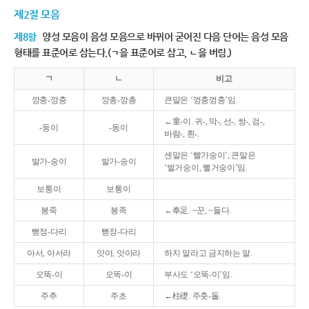
제2절 모음
제8항
양성 모음이 음성 모음으로 바뀌어 굳어진 다음 단어는 음성 모음
형태를 표준어로 삼는다.(ㄱ을 표준어로 삼고, ㄴ을 버림.)
ㄱ
ㄴ
비고
깡충-깡충
깡총-깡총
큰말은 ‘껑충껑충’임.
←童-이. 귀-, 막-, 선-, 쌍-, 검-,
-둥이
-동이
바람-, 흰-.
센말은 ‘빨가숭이’, 큰말은
발가-숭이
발가-송이
‘벌거숭이, 뻘거숭이’임.
보퉁이
보통이
봉죽
봉족
←奉足. ~꾼, ~들다.
뻗정-다리
뻗장-다리
아서, 아서라
앗아, 앗아라
하지 말라고 금지하는 말.
오뚝-이
오똑-이
부사도 ‘오뚝-이’임.
주추
주초
←柱礎. 주춧-돌.