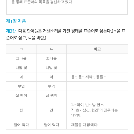
을 통해 표준어의 목록을 갱신하고 있다.
제1절 자음
제3항
다음 단어들은 거센소리를 가진 형태를 표준어로 삼는다.(ㄱ을 표
준어로 삼고, ㄴ을 버림.)
ㄱ
ㄴ
비고
끄나풀
끄나불
나팔-꽃
나발-꽃
녘
녁
동~, 들~, 새벽~, 동틀 ~.
부엌
부억
살-쾡이
삵-괭이
1. ~막이, 빈~, 방 한 ~.
칸
간
2. ‘초가삼간, 윗간’의 경우에는
‘간’임.
털어-먹다
떨어-먹다
재물을 다 없애다.