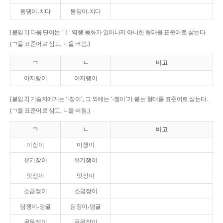
동댕이-치다
동당이-치다
[붙임 1] 다음 단어는 ‘ㅣ’ 역행 동화가 일어나지 아니한 형태를 표준어로 삼는다.
(ㄱ을 표준어로 삼고, ㄴ을 버림.)
ㄱ
ㄴ
비고
아지랑이
아지랭이
[붙임 2] 기술자에게는 ‘-장이’, 그 외에는 ‘-쟁이’가 붙는 형태를 표준어로 삼는다.
(ㄱ을 표준어로 삼고, ㄴ을 버림.)
ㄱ
ㄴ
비고
미장이
미쟁이
유기장이
유기쟁이
멋쟁이
멋장이
소금쟁이
소금장이
담쟁이-덩굴
담장이-덩굴
골목쟁이
골목장이