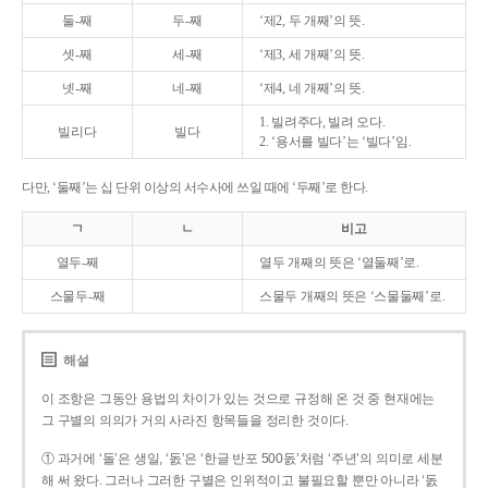
둘-째
두-째
‘제2, 두 개째’의 뜻.
셋-째
세-째
‘제3, 세 개째’의 뜻.
넷-째
네-째
‘제4, 네 개째’의 뜻.
1. 빌려주다, 빌려 오다.
빌리다
빌다
2. ‘용서를 빌다’는 ‘빌다’임.
다만, ‘둘째’는 십 단위 이상의 서수사에 쓰일 때에 ‘두째’로 한다.
ㄱ
ㄴ
비고
열두-째
열두 개째의 뜻은 ‘열둘째’로.
스물두-째
스물두 개째의 뜻은 ‘스물둘째’로.
해설
이 조항은 그동안 용법의 차이가 있는 것으로 규정해 온 것 중 현재에는
그 구별의 의의가 거의 사라진 항목들을 정리한 것이다.
① 과거에 ‘돌’은 생일, ‘돐’은 ‘한글 반포 500돐’처럼 ‘주년’의 의미로 세분
해 써 왔다. 그러나 그러한 구별은 인위적이고 불필요할 뿐만 아니라 ‘돐