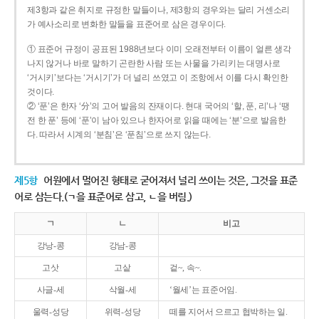
제3항과 같은 취지로 규정한 말들이나, 제3항의 경우와는 달리 거센소리
가 예사소리로 변화한 말들을 표준어로 삼은 경우이다.
① 표준어 규정이 공표된 1988년보다 이미 오래전부터 이름이 얼른 생각
나지 않거나 바로 말하기 곤란한 사람 또는 사물을 가리키는 대명사로
‘거시키’보다는 ‘거시기’가 더 널리 쓰였고 이 조항에서 이를 다시 확인한
것이다.
② ‘푼’은 한자 ‘分’의 고어 발음의 잔재이다. 현대 국어의 ‘할, 푼, 리’나 ‘땡
전 한 푼’ 등에 ‘푼’이 남아 있으나 한자어로 읽을 때에는 ‘분’으로 발음한
다. 따라서 시계의 ‘분침’은 ‘푼침’으로 쓰지 않는다.
제5항
어원에서 멀어진 형태로 굳어져서 널리 쓰이는 것은, 그것을 표준
어로 삼는다.(ㄱ을 표준어로 삼고, ㄴ을 버림.)
ㄱ
ㄴ
비고
강낭-콩
강남-콩
고삿
고샅
겉~, 속~.
사글-세
삭월-세
‘월세’는 표준어임.
울력-성당
위력-성당
떼를 지어서 으르고 협박하는 일.