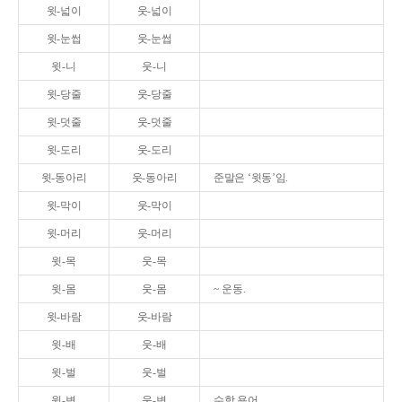
윗-넓이
웃-넓이
윗-눈썹
웃-눈썹
윗-니
웃-니
윗-당줄
웃-당줄
윗-덧줄
웃-덧줄
윗-도리
웃-도리
윗-동아리
웃-동아리
준말은 ‘윗동’임.
윗-막이
웃-막이
윗-머리
웃-머리
윗-목
웃-목
윗-몸
웃-몸
~ 운동.
윗-바람
웃-바람
윗-배
웃-배
윗-벌
웃-벌
윗-변
웃-변
수학 용어.