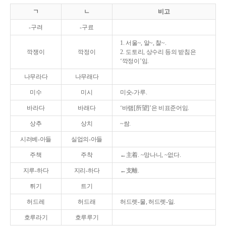
ㄱ
ㄴ
비고
-구려
-구료
1. 서울~, 알~, 찰~.
깍쟁이
깍정이
2. 도토리, 상수리 등의 받침은
‘깍정이’임.
나무라다
나무래다
미수
미시
미숫-가루.
바라다
바래다
‘바램[所望]’은 비표준어임.
상추
상치
~쌈.
시러베-아들
실업의-아들
주책
주착
←主着. ~망나니, ~없다.
지루-하다
지리-하다
←支離.
튀기
트기
허드레
허드래
허드렛-물, 허드렛-일.
호루라기
호루루기