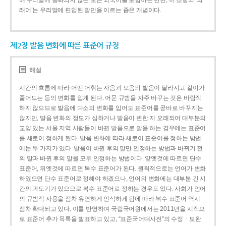
해 우리말에 동화되지 않은 모든 외국어를 포함하는 반면, 이 조항의 ‘외
래어’는 우리말에 편입된 말만을 이르는 좁은 개념이다.
제2장 발음 변화에 따른 표준어 규정
해설
시간의 흐름에 따라 어떤 어휘는 자음과 모음의 발음이 달라지고 길이가
줄어드는 등의 변화를 입게 된다. 어문 규범을 자주 바꾸는 것은 바람직
하지 않으므로 발음에 다소의 변화를 입어도 표준어를 곧바로 바꾸지는
않지만, 발음 변화의 정도가 심하거나 발음이 변한 지 오래되어 대부분의
교양 있는 서울 지역 사람들이 바뀐 발음으로 말을 하는 경우에는 표준어
를 새로이 정하게 된다. 발음 변화에 따라 새로이 표준어를 정하는 방법
에는 두 가지가 있다. 발음이 바뀐 후의 말만 인정하는 방법과 바뀌기 전
의 말과 바뀐 후의 말을 모두 인정하는 방법이다. 앞엣것에 따르면 단수
표준어, 뒤엣것에 따르면 복수 표준어가 된다. 원칙적으로는 언어가 변화
하였으면 단수 표준어로 정해야 하겠으나, 언어의 변화에는 대부분 긴 시
간의 과도기가 있으므로 복수 표준어로 정하는 경우도 있다. 사회가 언어
의 규범적 사용을 점차 유연하게 인식하게 됨에 따라 복수 표준어 역시
점차 확대되고 있다. 이를 반영하여 국립국어원에서는 2011년을 시작으
로 표준어 추가 목록을 발표하고 있고, “표준국어대사전”의 수정ㆍ보완