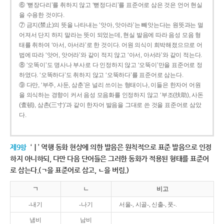
⑥ ‘뻗장다리’를 취하지 않고 ‘뻗정다리’를 표준어로 삼은 것은 언어 현실
을 수용한 것이다.
⑦ 금지(禁止)의 뜻을 나타내는 ‘앗아, 앗아라’는 빼앗는다는 원뜻과는 멀
어져서 단지 하지 말라는 뜻이 되었는데, 현실 발음에 따라 음성 모음 형
태를 취하여 ‘아서, 아서라’로 한 것이다. 어원 의식이 희박해졌으므로 어
법에 따라 ‘앗어, 앗어라’와 같이 적지 않고 ‘아서, 아서라’와 같이 적는다.
⑧ ‘오똑이’도 명사나 부사로 다 인정하지 않고 ‘오뚝이’만을 표준어로 정
하였다. ‘오똑하다’도 취하지 않고 ‘오뚝하다’를 표준어로 삼는다.
⑨ 다만, ‘부주, 사둔, 삼춘’은 널리 쓰이는 형태이나, 이들은 한자어 어원
을 의식하는 경향이 커서 음성 모음화를 인정하지 않고 ‘부조(扶助), 사돈
(査頓), 삼촌(三寸)’과 같이 한자어 발음을 그대로 쓴 것을 표준어로 삼았
다.
제9항
‘ㅣ’ 역행 동화 현상에 의한 발음은 원칙적으로 표준 발음으로 인정
하지 아니하되, 다만 다음 단어들은 그러한 동화가 적용된 형태를 표준어
로 삼는다.(ㄱ을 표준어로 삼고, ㄴ을 버림.)
ㄱ
ㄴ
비고
-내기
-나기
서울-, 시골-, 신출-, 풋-.
냄비
남비