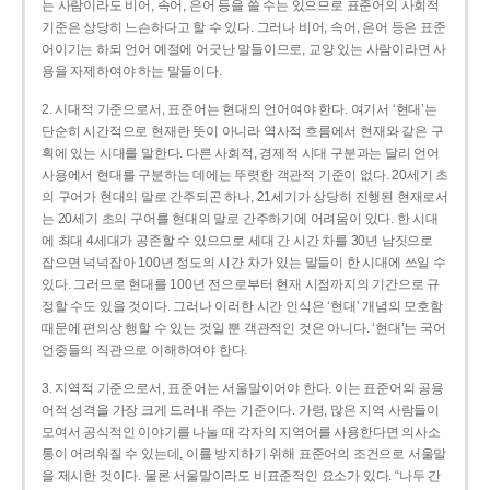
는 사람이라도 비어, 속어, 은어 등을 쓸 수는 있으므로 표준어의 사회적
기준은 상당히 느슨하다고 할 수 있다. 그러나 비어, 속어, 은어 등은 표준
어이기는 하되 언어 예절에 어긋난 말들이므로, 교양 있는 사람이라면 사
용을 자제하여야 하는 말들이다.
2. 시대적 기준으로서, 표준어는 현대의 언어여야 한다. 여기서 ‘현대’는
단순히 시간적으로 현재란 뜻이 아니라 역사적 흐름에서 현재와 같은 구
획에 있는 시대를 말한다. 다른 사회적, 경제적 시대 구분과는 달리 언어
사용에서 현대를 구분하는 데에는 뚜렷한 객관적 기준이 없다. 20세기 초
의 구어가 현대의 말로 간주되곤 하나, 21세기가 상당히 진행된 현재로서
는 20세기 초의 구어를 현대의 말로 간주하기에 어려움이 있다. 한 시대
에 최대 4세대가 공존할 수 있으므로 세대 간 시간 차를 30년 남짓으로
잡으면 넉넉잡아 100년 정도의 시간 차가 있는 말들이 한 시대에 쓰일 수
있다. 그러므로 현대를 100년 전으로부터 현재 시점까지의 기간으로 규
정할 수도 있을 것이다. 그러나 이러한 시간 인식은 ‘현대’ 개념의 모호함
때문에 편의상 행할 수 있는 것일 뿐 객관적인 것은 아니다. ‘현대’는 국어
언중들의 직관으로 이해하여야 한다.
3. 지역적 기준으로서, 표준어는 서울말이어야 한다. 이는 표준어의 공용
어적 성격을 가장 크게 드러내 주는 기준이다. 가령, 많은 지역 사람들이
모여서 공식적인 이야기를 나눌 때 각자의 지역어를 사용한다면 의사소
통이 어려워질 수 있는데, 이를 방지하기 위해 표준어의 조건으로 서울말
을 제시한 것이다. 물론 서울말이라도 비표준적인 요소가 있다. “나두 간