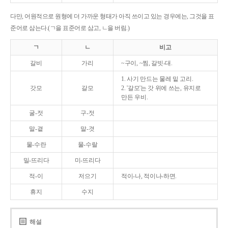
다만, 어원적으로 원형에 더 가까운 형태가 아직 쓰이고 있는 경우에는, 그것을 표
준어로 삼는다.(ㄱ을 표준어로 삼고, ㄴ을 버림.)
ㄱ
ㄴ
비고
갈비
가리
~구이, ~찜, 갈빗-대.
1. 사기 만드는 물레 밑 고리.
갓모
갈모
2. '갈모'는 갓 위에 쓰는, 유지로
만든 우비.
굴-젓
구-젓
말-곁
말-겻
물-수란
물-수랄
밀-뜨리다
미-뜨리다
적-이
저으기
적이-나, 적이나-하면.
휴지
수지
해설