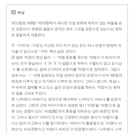
해설
제11항은 제8항~제10항에서 제시한 모음 변화에 속하지 않는 예들을 보
인 조항이다. 변화된 발음이 굳어진 경우 그것을 표준으로 삼는다는 원칙
은 동일하게 적용된다.
① ‘-구려’와 ‘-구료’는 미묘한 의미 차가 있는 듯도 하나 언중이 분명히 의
식할 수 없으므로 ‘-구려’ 쪽만 살린 것이다.
② 원래 ‘깍정이’였던 말이 ‘ㅣ’ 역행 동화를 겪으면 ‘깍젱이’가 되어야 하
는데, 언어 현실에서 ‘ㅐ’와 ‘ㅔ’가 발음으로 뚜렷이 구별되지 않고 표기상
‘ㅐ’를 선호한다는 점에 근거하여 표준어를 ‘깍쟁이’로 정하였다. 그럼으
로써 이는 ‘ㅣ’ 역행 동화와는 직접 관련이 없어진 표준어가 되어 제9항의
예외로 다루지 않고 여기에서 다루게 된 것이다. 그러나 밤나무, 떡갈나
무 따위의 열매를 싸고 있는 술잔 모양의 받침을 뜻하는 ‘깍정이’는 원래
의 말을 그대로 두었다.
③ ‘나무래다, 바래다’는 방언으로 해석하여 ‘나무라다, 바라다’를 표준어
로 삼았다. 그런데 근래 ‘바라다’에서 파생된 명사 ‘바람’을 ‘바램’으로 잘
못 쓰는 경향이 있다. ‘바람[風]’과의 혼동을 피하려는 심리 때문인 듯하
다. 그러나 동사가 ‘바라다’인 이상 그로부터 파생된 명사가 ‘바램’이 될
수는 없어 비고에서 이를 명기하였다. ‘바라다’의 활용형으로, ‘바랬다, 바
래요’는 비표준형이고 ‘바랐다, 바라요’가 표준형이 된다. ‘나무랐다, 나무