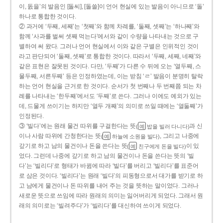
이, 돐을’의 발음인 [돌씨], [돌쓸]이 언어 현실에 있는 발음이 아니므로 ‘돌’
하나로 통합한 것이다.
② 과거에 ‘두째, 세째’는 ‘첫째’와 함께 차례를, ‘둘째, 셋째’는 ‘하나째’와
함께 ‘사과를 벌써 셋째 먹는다’에서와 같이 수량을 나타내는 것으로 구
별하여 써 왔다. 그러나 언어 현실에서 이와 같은 구별은 인위적인 것이
라고 판단되어 ‘둘째, 셋째’로 통합한 것이다. 따라서 ‘두째, 세째, 네째’와
같은 표현은 잘못된 것이다. 다만, ‘두째’가 다른 수 뒤에 오는 ‘열두째, 스
물두째, 서른두째’ 등은 인정하였는데, 이는 받침 ‘ㄹ’ 발음이 분명히 탈락
하는 언어 현실을 근거로 한 것이다. 순서가 첫 번째나 두 번째쯤 되는 차
례를 나타내는 ‘한두째’에서도 ‘두째’로 쓴다. 그러나 이에도 예외가 있는
데, 드물게 쓰이기는 하지만 ‘열두 개째’의 의미로 쓰일 때에는 ‘열둘째’가
인정된다.
③ ‘빌다’에는 원래 물건 따위를 구걸한다는 뜻
과 신
(
밥을 빌러 다니다)
예
이나 사람 따위에 간청한다는 뜻
, 그리고 나중에
(
하늘에 소원을 빌다)
예
갚기로 하고 남의 물건이나 돈을 쓴다는 뜻
이 있
(
친구에게 돈을 빌다)
예
었다. 그런데 나중에 갚기로 하고 남의 물건이나 돈을 쓴다는 뜻의 ‘빌
다’는 ‘빌리다’로 형태가 바뀜에 따라 ‘빌다’를 버리고 ‘빌리다’를 표준어
로 삼은 것이다. ‘빌리다’는 원래 ‘빌다’의 피동형으로서 대가를 받기로 하
고 남에게 물건이나 돈 따위를 내어 주는 것을 뜻하는 말이었다. 그러나
새로운 뜻으로 쓰임에 따라 원래의 의미는 잃어버리게 되었다. 그래서 원
래의 의미로는 ‘빌려주다’가 ‘빌리다’를 대신하여 쓰이게 되었다.