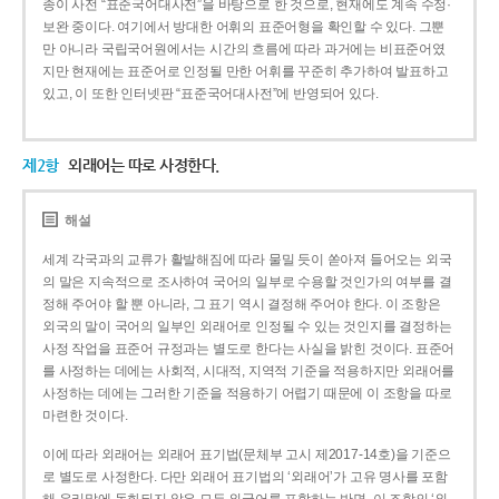
종이 사전 “표준국어대사전”을 바탕으로 한 것으로, 현재에도 계속 수정·
보완 중이다. 여기에서 방대한 어휘의 표준어형을 확인할 수 있다. 그뿐
만 아니라 국립국어원에서는 시간의 흐름에 따라 과거에는 비표준어였
지만 현재에는 표준어로 인정될 만한 어휘를 꾸준히 추가하여 발표하고
있고, 이 또한 인터넷판 “표준국어대사전”에 반영되어 있다.
제2항
외래어는 따로 사정한다.
해설
세계 각국과의 교류가 활발해짐에 따라 물밀 듯이 쏟아져 들어오는 외국
의 말은 지속적으로 조사하여 국어의 일부로 수용할 것인가의 여부를 결
정해 주어야 할 뿐 아니라, 그 표기 역시 결정해 주어야 한다. 이 조항은
외국의 말이 국어의 일부인 외래어로 인정될 수 있는 것인지를 결정하는
사정 작업을 표준어 규정과는 별도로 한다는 사실을 밝힌 것이다. 표준어
를 사정하는 데에는 사회적, 시대적, 지역적 기준을 적용하지만 외래어를
사정하는 데에는 그러한 기준을 적용하기 어렵기 때문에 이 조항을 따로
마련한 것이다.
이에 따라 외래어는 외래어 표기법(문체부 고시 제2017-14호)을 기준으
로 별도로 사정한다. 다만 외래어 표기법의 ‘외래어’가 고유 명사를 포함