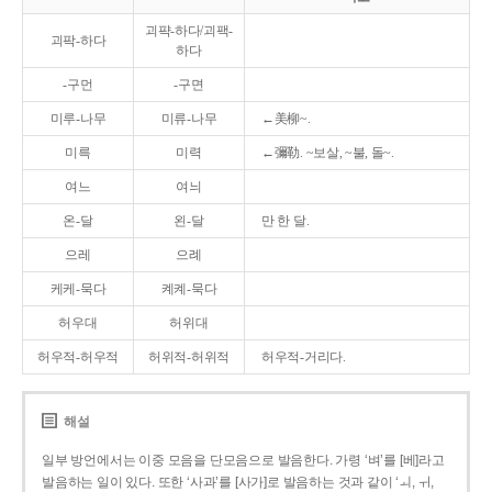
괴퍅-하다/괴팩-
괴팍-하다
하다
-구먼
-구면
미루-나무
미류-나무
←美柳~.
미륵
미력
←彌勒. ~보살, ~불, 돌~.
여느
여늬
온-달
왼-달
만 한 달.
으레
으례
케케-묵다
켸켸-묵다
허우대
허위대
허우적-허우적
허위적-허위적
허우적-거리다.
해설
일부 방언에서는 이중 모음을 단모음으로 발음한다. 가령 ‘벼’를 [베]라고
발음하는 일이 있다. 또한 ‘사과’를 [사가]로 발음하는 것과 같이 ‘ㅚ, ㅟ,