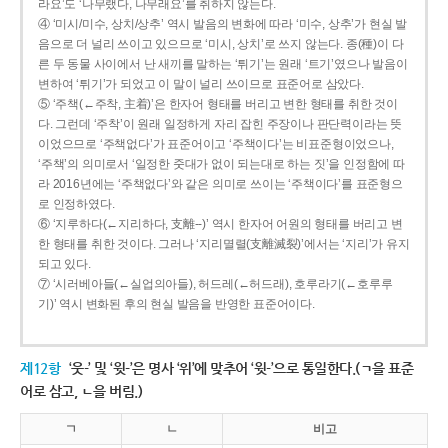
라요’도 ‘나무랬다, 나무래요’를 취하지 않는다.
④ ‘미시/미수, 상치/상추’ 역시 발음의 변화에 따라 ‘미수, 상추’가 현실 발
음으로 더 널리 쓰이고 있으므로 ‘미시, 상치’로 쓰지 않는다. 종(種)이 다
른 두 동물 사이에서 난 새끼를 말하는 ‘튀기’는 원래 ‘트기’였으나 발음이
변하여 ‘튀기’가 되었고 이 말이 널리 쓰이므로 표준어로 삼았다.
⑤ ‘주책(←주착, 主着)’은 한자어 형태를 버리고 변한 형태를 취한 것이
다. 그런데 ‘주착’이 원래 일정하게 자리 잡힌 주장이나 판단력이라는 뜻
이었으므로 ‘주책없다’가 표준어이고 ‘주책이다’는 비표준형이었으나,
‘주책’의 의미로서 ‘일정한 줏대가 없이 되는대로 하는 짓’을 인정함에 따
라 2016년에는 ‘주책없다’와 같은 의미로 쓰이는 ‘주책이다’를 표준형으
로 인정하였다.
⑥ ‘지루하다(←지리하다, 支離--)’ 역시 한자어 어원의 형태를 버리고 변
한 형태를 취한 것이다. 그러나 ‘지리멸렬(支離滅裂)’에서는 ‘지리’가 유지
되고 있다.
⑦ ‘시러베아들(←실업의아들), 허드레(←허드래), 호루라기(←호루루
기)’ 역시 변화된 후의 현실 발음을 반영한 표준어이다.
제12항
‘웃-’ 및 ‘윗-’은 명사 ‘위’에 맞추어 ‘윗-’으로 통일한다.(ㄱ을 표준
어로 삼고, ㄴ을 버림.)
ㄱ
ㄴ
비고