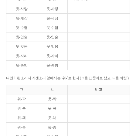
윗-사랑
웃-사랑
윗-세장
웃-세장
윗-수염
웃-수염
윗-입술
웃-입술
윗-잇몸
웃-잇몸
윗-자리
웃-자리
윗-중방
웃-중방
다만 1. 된소리나 거센소리 앞에서는 ‘위-’로 한다.(ㄱ을 표준어로 삼고, ㄴ을 버림.)
ㄱ
ㄴ
비고
위-짝
웃-짝
위-쪽
웃-쪽
위-채
웃-채
위-층
웃-층