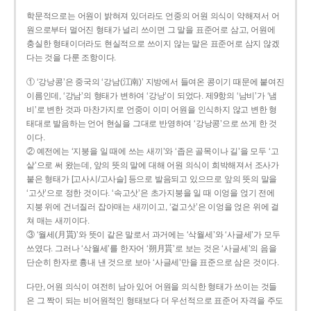
학문적으로는 어원이 밝혀져 있더라도 언중의 어원 의식이 약해져서 어
원으로부터 멀어진 형태가 널리 쓰이면 그 말을 표준어로 삼고, 어원에
충실한 형태이더라도 현실적으로 쓰이지 않는 말은 표준어로 삼지 않겠
다는 것을 다룬 조항이다.
① ‘강낭콩’은 중국의 ‘강남(江南)’ 지방에서 들여온 콩이기 때문에 붙여진
이름인데, ‘강남’의 형태가 변하여 ‘강낭’이 되었다. 제9항의 ‘남비’가 ‘냄
비’로 변한 것과 마찬가지로 언중이 이미 어원을 인식하지 않고 변한 형
태대로 발음하는 언어 현실을 그대로 반영하여 ‘강낭콩’으로 쓰게 한 것
이다.
② 예전에는 ‘지붕을 일 때에 쓰는 새끼’와 ‘좁은 골목이나 길’을 모두 ‘고
샅’으로 써 왔는데, 앞의 뜻의 말에 대해 어원 의식이 희박해져서 조사가
붙은 형태가 [고사시/고사슬] 등으로 발음되고 있으므로 앞의 뜻의 말을
‘고삿’으로 정한 것이다. ‘속고삿’은 초가지붕을 일 때 이엉을 얹기 전에
지붕 위에 건너질러 잡아매는 새끼이고, ‘겉고삿’은 이엉을 얹은 위에 걸
쳐 매는 새끼이다.
③ ‘월세(月貰)’와 뜻이 같은 말로서 과거에는 ‘삭월세’와 ‘사글세’가 모두
쓰였다. 그러나 ‘삭월세’를 한자어 ‘朔月貰’로 보는 것은 ‘사글세’의 음을
단순히 한자로 흉내 낸 것으로 보아 ‘사글세’만을 표준으로 삼은 것이다.
다만, 어원 의식이 여전히 남아 있어 어원을 의식한 형태가 쓰이는 것들
은 그 짝이 되는 비어원적인 형태보다 더 우선적으로 표준어 자격을 주도