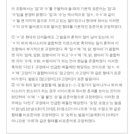
이 조항에서는 ‘암’과 ‘수’를 구별하여 쓸 때의 기본적 표준어는 ‘암’과
‘수’임을 분명히 밝혔다. ‘암’과 ‘수’는 역사적으로 ‘암ㅎ, 수ㅎ’과 같이
‘ㅎ’을 맨 마지막 음으로 가지고 있는 말이었으나 현대에 와서는 이러한
‘ㅎ’이 모두 떨어졌으므로 떨어진 형태를 기본적인 표준어로 규정하였다.
① ‘ㅎ’은 현대의 단어들에도 그 발음의 흔적이 많이 남아 있는데, 이
‘ㅎ’이 뒤의 예사소리와 결합하면 거센소리로 축약되는 일이 흔하여 이
조항에서 부가적으로 규정하였다. 즉 ‘암ㅎ’에 ‘개, 닭, 병아리’가 결합하
면 각각 ‘암캐, 암탉, 암평아리’가 되고 ‘수ㅎ’에 ‘개, 닭, 병아리’가 결합하
면 각각 ‘수캐, 수탉, 수평아리’가 되는 언어 현실을 존중하였다. 이러한
축약은 ‘다만 1’ 규정에서 언급한 예들에만 해당되는 것이므로 ‘암ㅎ, 수
ㅎ’에 ‘고양이’가 결합하더라도 ‘암고양이, 수고양이’와 같은 형태가 표준
어가 된다. 발음도 [암고양이], [수고양이]가 표준 발음이다.
② ‘수’와 뒤의 말이 결합할 때, 발음상 [ㄴ(ㄴ)] 첨가가 일어나거나 뒤의 예
사소리가 된소리가 되는 경우 사이시옷과 유사한 효과를 보이는 것이라
판단하여 ‘수’에 ‘ㅅ’을 붙인 ‘숫’을 표준어형으로 규정하였다. 이러한 경
우에는 ‘다만 2’ 규정에서 언급한 예들만 해당한다. ‘숫양, 숫염소’는 발음
이 [순냥], [순념소]이지 [수양], [수염소]가 아니므로 ‘수양, 수염소’와 같은
형태를 비표준어로 규정하였다. 또 ‘숫쥐’는 발음이 [숟쮜]이지 [수쥐]가
아니므로 ‘수쥐’와 같은 형태를 비표준어로 규정하였다.