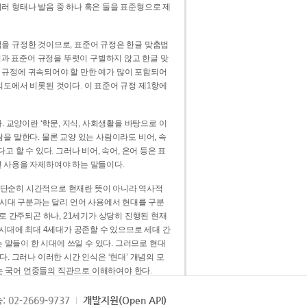
러 형태나 발음 중 하나 혹은 둘을 표준형으로 제
을 규정한 것이므로, 표준어 규정은 한글 맞춤법
법과 표준어 규정을 뚜렷이 구별하지 않고 한글 맞
 규정에 귀속되어야 할 만한 예가 많이 포함되어
의도에서 비롯된 것이다. 이 표준어 규정 제1항에
. 교양이란 ‘학문, 지식, 사회생활을 바탕으로 이
을 말한다. 물론 교양 있는 사람이라도 비어, 속
 할 수 있다. 그러나 비어, 속어, 은어 등은 표
 사용을 자제하여야 하는 말들이다.
’는 단순히 시간적으로 현재란 뜻이 아니라 역사적
 시대 구분과는 달리 언어 사용에서 현대를 구분
로 간주되곤 하나, 21세기가 상당히 진행된 현재
 시대에 최대 4세대가 공존할 수 있으므로 세대 간
는 말들이 한 시대에 쓰일 수 있다. 그러므로 현대
. 그러나 이러한 시간 인식은 ‘현대’ 개념의 모
’는 국어 언중들의 직관으로 이해하여야 한다.
용어적 성격을 가장 크게 드러내 주는 기준이다.
: 02-2669-9737
개발지원(Open API)