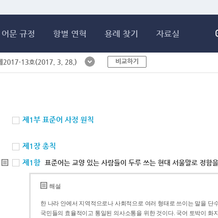
메인콘텐츠 바로가기
어문 규정
항별 연혁
용례 찾기
자료실
비교하기
017-13호(2017. 3. 28.)
제1부 표준어 사정 원칙
제1장 총칙
제1항
표준어는 교양 있는 사람들이 두루 쓰는 현대 서울말로 정함을
해설
한 나라 안에서 지역적으로나 사회적으로 여러 형태로 쓰이는 말을 단수
국민들의 효율적이고 통일된 의사소통을 위한 것이다. 국어 토박이 화자