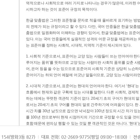
역적으로나 사회적으로 여러 가지로 나타나는 경우가 많은데, 이러한 여
시하고자 하는 것이 표준어 규정의 목적이다.
한글 맞춤법은 그러한 표준형을 문자로 적을 때 올바르게 표기하는 방법
의 전제가 되는 규정이라고 할 수 있다. 다만, 국어 언중들은 한글 맞춤
춤법으로 일원화하여 이해하는 경향이 있어서, 한글 맞춤법에는 표준어
있다. 이는 국어 언중들에게 실용적인 성격의 어문 규정을 제공하려는 
는 표준어를 정하는 사회적, 시대적, 지역적 기준이 제시되어 있다.
1. 사회적 기준으로서, 표준어는 교양 있는 사람들이 쓰는 언어여야 한다
루어지는 품위’를 뜻하므로 교양 있는 사람이란 사회적 품위를 갖춘 사람
어, 은어 등을 쓸 수는 있으므로 표준어의 사회적 기준은 상당히 느슨하다고
준어이기는 하되 언어 예절에 어긋난 말들이므로, 교양 있는 사람이라면
2. 시대적 기준으로서, 표준어는 현대의 언어여야 한다. 여기서 ‘현대
흐름에서 현재와 같은 구획에 있는 시대를 말한다. 다른 사회적, 경제적
하는 데에는 뚜렷한 객관적 기준이 없다. 20세기 초의 구어가 현대의 말
로서는 20세기 초의 구어를 현대의 말로 간주하기에 어려움이 있다. 한
시간 차를 30년 남짓으로 잡으면 넉넉잡아 100년 정도의 시간 차가 있
를 100년 전으로부터 현재 시점까지의 기간으로 규정할 수도 있을 것이다
호함 때문에 편의상 행할 수 있는 것일 뿐 객관적인 것은 아니다. ‘현대
3. 지역적 기준으로서, 표준어는 서울말이어야 한다. 이는 표준어의 공
154(방화3동 827)
대표 전화: 02-2669-9775(평일 09:00~18:00)
전송