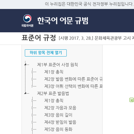
이 누리집은 대한민국 공식 전자정부 누리집입니다.
표준어 규정
[시행 2017. 3. 28.] 문화체육관광부 고시 제2
하위 항목 전체 열기
제1부 표준어 사정 원칙
제1장 총칙
제2장 발음 변화에 따른 표준어 규정
제3장 어휘 선택의 변화에 따른 표준어 규정
제2부 표준 발음법
제1장 총칙
북
제2장 자음과 모음
제3장 음의 길이
제4장 받침의 발음
제5장 음의 동화