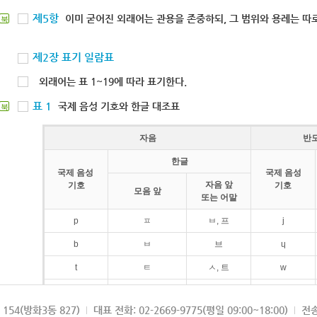
제5항
이미 굳어진 외래어는 관용을 존중하되, 그 범위와 용례는 따로
북
제2장 표기 일람표
외래어는 표 1~19에 따라 표기한다.
표 1
국제 음성 기호와 한글 대조표
북
자음
반
한글
국제 음성
국제 음성
자음 앞
기호
기호
모음 앞
또는 어말
p
ㅍ
ㅂ, 프
j
b
ㅂ
브
ɥ
t
ㅌ
ㅅ, 트
w
d
ㄷ
드
154(방화3동 827)
대표 전화: 02-2669-9775(평일 09:00~18:00)
전송
k
ㅋ
ㄱ, 크