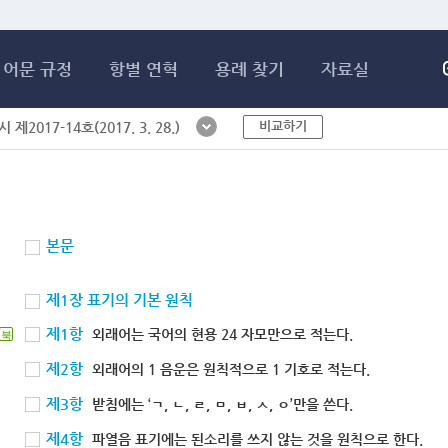
메인콘텐츠 바로가기
어문 규정
항별 연혁
용례 찾기
자료실
비교하기
제2017-14호(2017. 3. 28.)
본문
제1장 표기의 기본 원칙
제1항
외래어는 국어의 현용 24 자모만으로 적는다.
북
제2항
외래어의 1 음운은 원칙적으로 1 기호로 적는다.
제3항
받침에는 ‘ㄱ, ㄴ, ㄹ, ㅁ, ㅂ, ㅅ, ㅇ’만을 쓴다.
제4항
파열음 표기에는 된소리를 쓰지 않는 것을 원칙으로 한다.