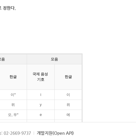
 정한다.
모음
모음
국제 음성
한글
한글
기호
이*
i
이
위
y
위
오, 우*
e
에
ø
외
: 02-2669-9737
개발지원(Open API)
ɛ
에