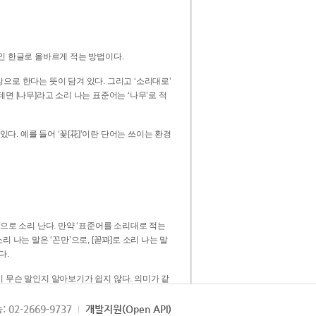
인 한글로 올바르게 적는 방법이다.
으로 한다는 뜻이 담겨 있다. 그리고 ‘소리대로’
. 예를 들어 ‘꽃[花]’이란 단어는 쓰이는 환경
 [꼳]으로 소리 난다. 만약 ‘표준어를 소리대로 적는
다.
 무슨 말인지 알아보기가 쉽지 않다. 의미가 같
쉽다. 즉 ‘꽃, 꼰, 꼳’보다는 ‘꽃’ 하나로 일관
: 02-2669-9737
개발지원(Open API)