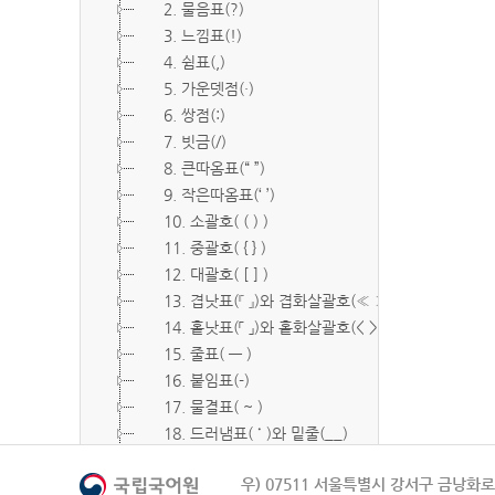
2. 물음표(?)
3. 느낌표(!)
4. 쉼표(,)
5. 가운뎃점(·)
6. 쌍점(:)
7. 빗금(/)
8. 큰따옴표(“ ”)
9. 작은따옴표(‘ ’)
10. 소괄호( ( ) )
11. 중괄호( { } )
12. 대괄호( [ ] )
13. 겹낫표(『 』)와 겹화살괄호(≪ ≫)
14. 홑낫표(「 」)와 홑화살괄호(< >)
15. 줄표( ― )
16. 붙임표(-)
17. 물결표( ~ )
18. 드러냄표( ˙ )와 밑줄(__)
19. 숨김표( O, X )
우) 07511 서울특별시 강서구 금낭화로 
20. 빠짐표( □ )