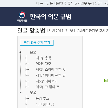
이 누리집은 대한민국 공식 전자정부 누리집입니다.
한글 맞춤법
[시행 2017. 3. 28.] 문화체육관광부 고시 제2
하위 항목 전체 열기
본문
제1장 총칙
제2장 자모
제3장 소리에 관한 것
제4장 형태에 관한 것
제5장 띄어쓰기
북
제6장 그 밖의 것
부록
문장 부호
1. 마침표( . )