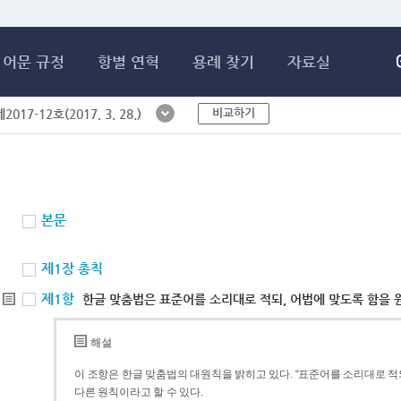
메인콘텐츠 바로가기
어문 규정
항별 연혁
용례 찾기
자료실
비교하기
017-12호(2017. 3. 28.)
본문
제1장 총칙
제1항
한글 맞춤법은 표준어를 소리대로 적되, 어법에 맞도록 함을 
해설
이 조항은 한글 맞춤법의 대원칙을 밝히고 있다. “표준어를 소리대로 적되
다른 원칙이라고 할 수 있다.