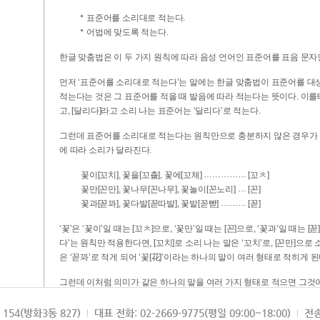
표준어를 소리대로 적는다.
어법에 맞도록 적는다.
한글 맞춤법은 이 두 가지 원칙에 따라 음성 언어인 표준어를 표음 문자
먼저 ‘표준어를 소리대로 적는다’는 말에는 한글 맞춤법이 표준어를 대상
적는다는 것은 그 표준어를 적을 때 발음에 따라 적는다는 뜻이다. 이를테면 [나무]라고 소리 나는 표준어는 ‘나무’로 적
고, [달리다]라고 소리 나는 표준어는 ‘달리다’로 적는다.
그런데 표준어를 소리대로 적는다는 원칙만으로 충분하지 않은 경우가 있다
에 따라 소리가 달라진다.
……………
꽃이[꼬치], 꽃을[꼬츨], 꽃에[꼬체]
[꼬ㅊ]
…
꽃만[꼰만], 꽃나무[꼰나무], 꽃놀이[꼰노리]
[꼰]
………
꽃과[꼳꽈], 꽃다발[꼳따발], 꽃밭[꼳빧]
[꼳]
‘꽃’은 ‘꽃이’일 때는 [꼬ㅊ]으로, ‘꽃만’일 때는 [꼰]으로, ‘꽃과’일 때는
다’는 원칙만 적용한다면, [꼬치]로 소리 나는 말은 ‘꼬치’로, [꼰만]으로 소리 나는 말은 ‘꼰만’으로, [꼳꽈]로 소리 나는 말
은 ‘꼳꽈’로 적게 되어 ‘꽃[花]’이라는 하나의 말이 여러 형태로 적히게 된
그런데 이처럼 의미가 같은 하나의 말을 여러 가지 형태로 적으면 그것이
은 하나의 말은 형태를 하나로 고정하여 일관되게 적어야 의미를 파악하기가 
되게 적는 것이 의미를 파악하는 데 효과적이다.
154(방화3동 827)
대표 전화: 02-2669-9775(평일 09:00~18:00)
전송