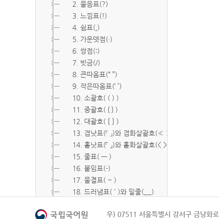
2. 물음표(?)
3. 느낌표(!)
4. 쉼표(,)
5. 가운뎃점(·)
6. 쌍점(:)
7. 빗금(/)
8. 큰따옴표(“ ”)
9. 작은따옴표(‘ ’)
10. 소괄호( ( ) )
11. 중괄호( { } )
12. 대괄호( [ ] )
13. 겹낫표(『 』)와 겹화살괄호(≪ ≫)
14. 홑낫표(「 」)와 홑화살괄호(< >)
15. 줄표( ― )
16. 붙임표(-)
17. 물결표( ~ )
18. 드러냄표( ˙ )와 밑줄(__)
19. 숨김표( O, X )
우) 07511 서울특별시 강서구 금낭화로 
20. 빠짐표( □ )