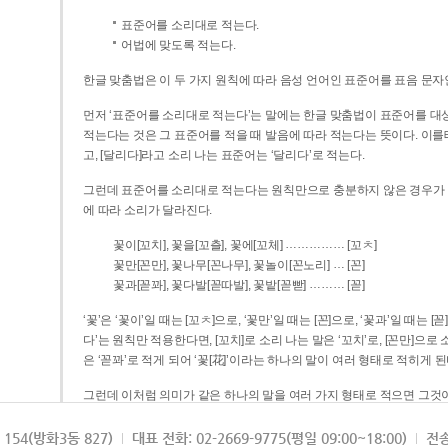
표준어를 소리대로 적는다.
어법에 맞도록 적는다.
한글 맞춤법은 이 두 가지 원칙에 따라 음성 언어인 표준어를 표음 문자
먼저 ‘표준어를 소리대로 적는다’는 말에는 한글 맞춤법이 표준어를 대상
적는다는 것은 그 표준어를 적을 때 발음에 따라 적는다는 뜻이다. 이를테면 [나무]라고 소리 나는 표준어는 ‘나무’로 적
고, [달리다]라고 소리 나는 표준어는 ‘달리다’로 적는다.
그런데 표준어를 소리대로 적는다는 원칙만으로 충분하지 않은 경우가 있다
에 따라 소리가 달라진다.
……………
꽃이[꼬치], 꽃을[꼬츨], 꽃에[꼬체]
[꼬ㅊ]
…
꽃만[꼰만], 꽃나무[꼰나무], 꽃놀이[꼰노리]
[꼰]
………
꽃과[꼳꽈], 꽃다발[꼳따발], 꽃밭[꼳빧]
[꼳]
‘꽃’은 ‘꽃이’일 때는 [꼬ㅊ]으로, ‘꽃만’일 때는 [꼰]으로, ‘꽃과’일 때는
다’는 원칙만 적용한다면, [꼬치]로 소리 나는 말은 ‘꼬치’로, [꼰만]으로 소리 나는 말은 ‘꼰만’으로, [꼳꽈]로 소리 나는 말
은 ‘꼳꽈’로 적게 되어 ‘꽃[花]’이라는 하나의 말이 여러 형태로 적히게 된
그런데 이처럼 의미가 같은 하나의 말을 여러 가지 형태로 적으면 그것이
은 하나의 말은 형태를 하나로 고정하여 일관되게 적어야 의미를 파악하기가 
되게 적는 것이 의미를 파악하는 데 효과적이다.
154(방화3동 827)
대표 전화: 02-2669-9775(평일 09:00~18:00)
전송