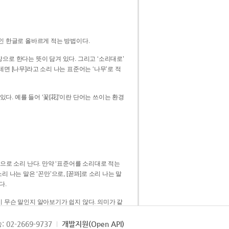
인 한글로 올바르게 적는 방법이다.
으로 한다는 뜻이 담겨 있다. 그리고 ‘소리대로’
. 예를 들어 ‘꽃[花]’이란 단어는 쓰이는 환경
 [꼳]으로 소리 난다. 만약 ‘표준어를 소리대로 적는
다.
 무슨 말인지 알아보기가 쉽지 않다. 의미가 같
쉽다. 즉 ‘꽃, 꼰, 꼳’보다는 ‘꽃’ 하나로 일관
: 02-2669-9737
개발지원(Open API)