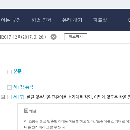
메인콘텐츠 바로가기
어문 규정
항별 연혁
용례 찾기
자료실
비교하기
017-12호(2017. 3. 28.)
본문
제1장 총칙
제1항
한글 맞춤법은 표준어를 소리대로 적되, 어법에 맞도록 함을 
해설
이 조항은 한글 맞춤법의 대원칙을 밝히고 있다. “표준어를 소리대로 적되
다른 원칙이라고 할 수 있다.