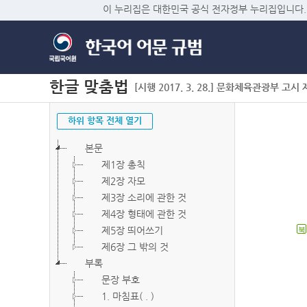
이 누리집은 대한민국 공식 전자정부 누리집입니다.
한글 맞춤법
[시행 2017. 3. 28.] 문화체육관광부 고시 제2
하위 항목 전체 열기
본문
제1장 총칙
제2장 자모
제3장 소리에 관한 것
제4장 형태에 관한 것
제5장 띄어쓰기
북
제6장 그 밖의 것
부록
문장 부호
1. 마침표( . )