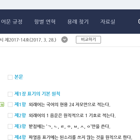
메인콘텐츠 바로가기
어문 규정
항별 연혁
용례 찾기
자료실
비교하기
제2017-14호(2017. 3. 28.)
본문
제1장 표기의 기본 원칙
제1항
외래어는 국어의 현용 24 자모만으로 적는다.
북
제2항
외래어의 1 음운은 원칙적으로 1 기호로 적는다.
제3항
받침에는 ‘ㄱ, ㄴ, ㄹ, ㅁ, ㅂ, ㅅ, ㅇ’만을 쓴다.
제4항
파열음 표기에는 된소리를 쓰지 않는 것을 원칙으로 한다.