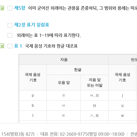
제5항
이미 굳어진 외래어는 관용을 존중하되, 그 범위와 용례는 따로
북
제2장 표기 일람표
외래어는 표 1~19에 따라 표기한다.
표 1
국제 음성 기호와 한글 대조표
북
자음
반
한글
국제 음성
국제 음성
자음 앞
기호
기호
모음 앞
또는 어말
p
ㅍ
ㅂ, 프
j
b
ㅂ
브
ɥ
t
ㅌ
ㅅ, 트
w
d
ㄷ
드
154(방화3동 827)
대표 전화: 02-2669-9775(평일 09:00~18:00)
전송
k
ㅋ
ㄱ, 크