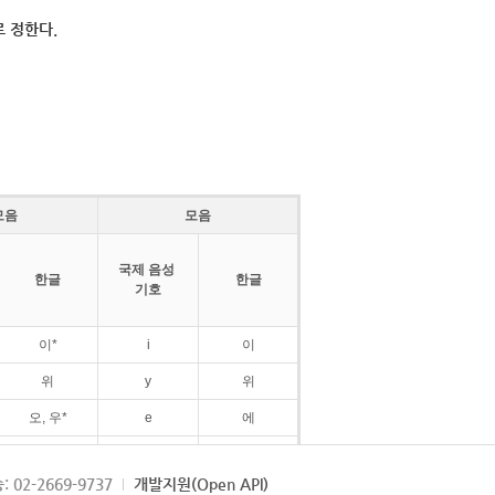
 정한다.
모음
모음
국제 음성
한글
한글
기호
이*
i
이
위
y
위
오, 우*
e
에
ø
외
: 02-2669-9737
개발지원(Open API)
ɛ
에