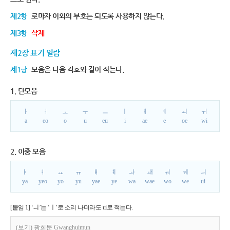
제2항
로마자 이외의 부호는 되도록 사용하지 않는다.
제3항
삭제
제2장 표기 일람
제1항
모음은 다음 각호와 같이 적는다.
1. 단모음
ㅏ
ㅓ
ㅗ
ㅜ
ㅡ
ㅣ
ㅐ
ㅔ
ㅚ
ㅟ
a
eo
o
u
eu
i
ae
e
oe
wi
2. 이중 모음
ㅑ
ㅕ
ㅛ
ㅠ
ㅒ
ㅖ
ㅘ
ㅙ
ㅝ
ㅞ
ㅢ
ya
yeo
yo
yu
yae
ye
wa
wae
wo
we
ui
[붙임 1] ‘ㅢ’는 ‘ㅣ’로 소리 나더라도 ui로 적는다.
(보기) 광희문 Gwanghuimun