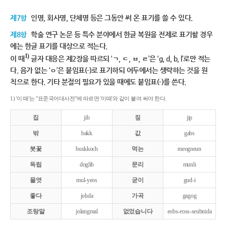
제7항
인명, 회사명, 단체명 등은 그동안 써 온 표기를 쓸 수 있다.
제8항
학술 연구 논문 등 특수 분야에서 한글 복원을 전제로 표기할 경우
에는 한글 표기를 대상으로 적는다.
1)
이 때
글자 대응은 제2장을 따르되 ‘ㄱ, ㄷ, ㅂ, ㄹ’은 ‘g, d, b, l’로만 적는
다. 음가 없는 ‘ㅇ’은 붙임표(-)로 표기하되 어두에서는 생략하는 것을 원
칙으로 한다. 기타 분절의 필요가 있을 때에도 붙임표(-)를 쓴다.
1) '이 때'는 "표준국어대사전"에 따르면 '이때'와 같이 붙여 써야 한다.
집
jib
짚
jip
밖
bakk
값
gabs
붓꽃
buskkoch
먹는
meogneun
독립
doglib
문리
munli
물엿
mul-yeos
굳이
gud-i
좋다
johda
가곡
gagog
조랑말
jolangmal
없었습니다
eobs-eoss-seubnida