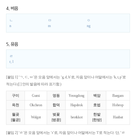
4. 비음
ㄴ
ㅁ
ㅇ
n
m
ng
5. 유음
ㄹ
r, l
[붙임 1] ‘ㄱ, ㄷ, ㅂ’은 모음 앞에서는 ‘g, d, b’로, 자음 앞이나 어말에서는 ‘k, t, p’로
적는다.([ ] 안의 발음에 따라 표기함.)
구미
Gumi
영동
Yeongdong
백암
Baegam
옥천
Okcheon
합덕
Hapdeok
호법
Hobeop
월곶
벚꽃
한밭
Wolgot
beotkkot
Hanbat
[월곧]
[벋꼳]
[한받]
[붙임 2] ‘ㄹ’은 모음 앞에서는 ‘r’로, 자음 앞이나 어말에서는 ‘l’로 적는다. 단, ‘ㄹ