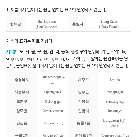
1. 이름에서 일어나는 음운 변화는 표기에 반영하지 않는다.
Han Boknam
Hong Bitna
한복남
홍빛나
(Han Bok-nam)
(Hong Bit-na)
2. 성의 표기는 따로 정한다.
제5항
‘도, 시, 군, 구, 읍, 면, 리, 동’의 행정 구역 단위와 ‘가’는 각각 ‘do,
si, gun, gu, eup, myeon, ri, dong, ga’로 적고, 그 앞에는 붙임표(-)를 넣
는다. 붙임표(-) 앞뒤에서 일어나는 음운 변화는 표기에 반영하지 않는다.
Chungcheongbuk-
충청북도
제주도
Jeju-do
do
의정부시
Uijeongbu-si
양주군
Yangju-gun
도봉구
Dobong-gu
신창읍
Sinchang-eup
삼죽면
Samjuk-myeon
인왕리
Inwang-ri
Bongcheon 1(il)-
당산동
Dangsan-dong
봉천 1동
dong
종로 2가
Jongno 2(i)-ga
퇴계로 3가
Toegyero 3(sam)-ga