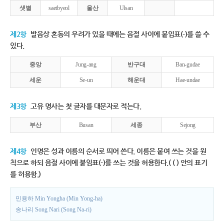
샛별
saetbyeol
울산
Ulsan
제2항
발음상 혼동의 우려가 있을 때에는 음절 사이에 붙임표(-)를 쓸 수
있다.
중앙
Jung-ang
반구대
Ban-gudae
세운
Se-un
해운대
Hae-undae
제3항
고유 명사는 첫 글자를 대문자로 적는다.
부산
Busan
세종
Sejong
제4항
인명은 성과 이름의 순서로 띄어 쓴다. 이름은 붙여 쓰는 것을 원
칙으로 하되 음절 사이에 붙임표(-)를 쓰는 것을 허용한다.( ( ) 안의 표기
를 허용함.)
민용하 Min Yongha (Min Yong-ha)
송나리 Song Nari (Song Na-ri)