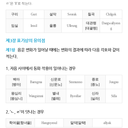
ㄹ’은 ‘ll’로 적는다.
구리
Guri
설악
Seorak
칠곡
Chilgok
대관령
Daegwallyeon
임실
Imsil
울릉
Ulleung
[대괄령]
g
제3장 표기상의 유의점
제1항
음운 변화가 일어날 때에는 변화의 결과에 따라 다음 각호와 같이
적는다.
1. 자음 사이에서 동화 작용이 일어나는 경우
백마
신문로
종로
Baengma
Sinmunno
Jongno
[뱅마]
[신문노]
[종노]
왕십리
별내
신라
Wangsimni
Byeollae
Silla
[왕심니]
[별래]
[실라]
2. ‘ㄴ, ㄹ’이 덧나는 경우
학여울[항녀울]
Hangnyeoul
알약[알략]
allyak