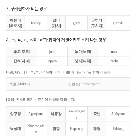
3. 구개음화가 되는 경우
해돋이
같이
굳히다
haedoji
gachi
guchida
[해도지]
[가치]
[구치다]
4. ‘ㄱ, ㄷ, ㅂ, ㅈ’이 ‘ㅎ’과 합하여 거센소리로 소리 나는 경우
좋고[조코]
joko
놓다[노타]
nota
잡혀[자펴]
japyeo
낳지[나치]
nachi
다만, 체언에서 ‘ㄱ, ㄷ, ㅂ’ 뒤에 ‘ㅎ’이 따를 때에는 ‘ㅎ’을 밝혀 적는다.
묵호(Mukho)
집현전(Jiphyeonjeon)
[붙임] 된소리되기는 표기에 반영하지 않는다.
Nakdonggan
압구정
Apgujeong
낙동강
죽변
Jukbyeon
g
Nakseongda
낙성대
합정
Hapjeong
팔당
Paldang
e