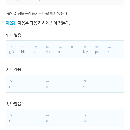
[붙임 2] 장모음의 표기는 따로 하지 않는다.
제2항
자음은 다음 각호와 같이 적는다.
1. 파열음
ㄱ
ㄲ
ㅋ
ㄷ
ㄸ
ㅌ
ㅂ
ㅃ
ㅍ
g, k
kk
k
d, t
tt
t
b, p
pp
p
2. 파찰음
ㅈ
ㅉ
ㅊ
j
jj
ch
3. 마찰음
ㅅ
ㅆ
ㅎ
s
ss
h