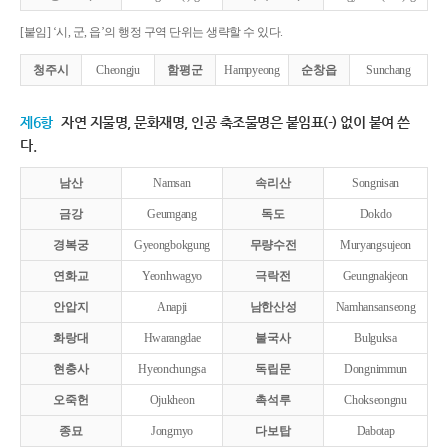
[붙임] ‘시, 군, 읍’의 행정 구역 단위는 생략할 수 있다.
청주시
Cheongju
함평군
Hampyeong
순창읍
Sunchang
제6항
자연 지물명, 문화재명, 인공 축조물명은 붙임표(-) 없이 붙여 쓴
다.
남산
Namsan
속리산
Songnisan
금강
Geumgang
독도
Dokdo
경복궁
Gyeongbokgung
무량수전
Muryangsujeon
연화교
Yeonhwagyo
극락전
Geungnakjeon
안압지
Anapji
남한산성
Namhansanseong
화랑대
Hwarangdae
불국사
Bulguksa
현충사
Hyeonchungsa
독립문
Dongnimmun
오죽헌
Ojukheon
촉석루
Chokseongnu
종묘
Jongmyo
다보탑
Dabotap