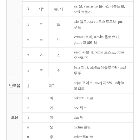
šal 샬, vlasništvo 블라스니슈트보,
š
시*
슈, 시
broš 브로시
telo 텔로, ostrvo 오스트르보, put
t
ㅌ
트
푸트
vatra 바트라, olovka 올로브카,
v
ㅂ
브
proliv 프롤리브
zavoj 자보이, pozno 포즈노, obraz
z
ㅈ
즈
오브라즈
žena 제나, izložba 이즐로주바, muž
ž
ㅈ
주
무주
pojas 포야스, zavoj 자보이, odjelo
반모음
j
이*
오델로
a
아
bakar 바카르
e
에
cev 체브
모음
i
이
dim 딤
o
오
molim 몰림
u
우
zubar 주바르