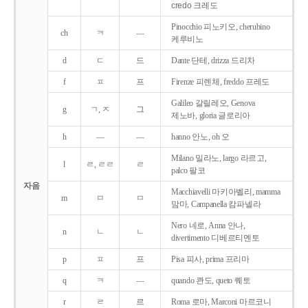
credo 크레도
Pinocchio 피노키오, cherubino
ch
ㅋ
―
케루비노
d
ㄷ
드
Dante 단테, drizza 드리차
f
ㅍ
프
Firenze 피렌체, freddo 프레도
Galileo 갈릴레오, Genova
g
ㄱ, ㅈ
그
제노바, gloria 글로리아
h
―
―
hanno 안노, oh 오
Milano 밀라노, largo 라르고,
l
ㄹ, ㄹㄹ
ㄹ
palco 팔코
자음
Macchiavelli 마키아벨리, mamma
m
ㅁ
ㅁ
맘마, Campanella 캄파넬라
Nero 네로, Anna 안나,
n
ㄴ
ㄴ
divertimento 디베르티멘토
p
ㅍ
프
Pisa 피사, prima 프리마
q
ㅋ
―
quando 콴도, queto 퀘토
r
ㄹ
르
Roma 로마, Marconi 마르코니