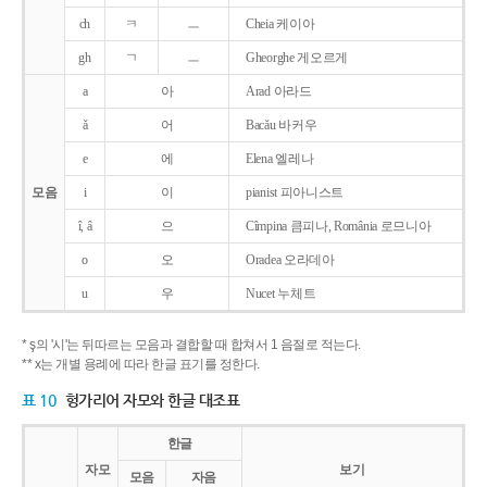
ch
ㅋ
ㅡ
Cheia 케이아
gh
ㄱ
ㅡ
Gheorghe 게오르게
a
아
Arad 아라드
ǎ
어
Bacǎu 바커우
e
에
Elena 엘레나
모음
i
이
pianist 피아니스트
î, â
으
Cîmpina 큼피나, România 로므니아
o
오
Oradea 오라데아
u
우
Nucet 누체트
* ş의 '시'는 뒤따르는 모음과 결합할 때 합쳐서 1 음절로 적는다.
** x는 개별 용례에 따라 한글 표기를 정한다.
표 10
헝가리어 자모와 한글 대조표
한글
자모
보기
모음
자음