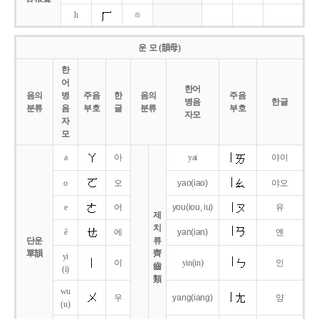
h
ㅎ
운 모 (韻母)
한
어
한어
음의
병
주음
한
음의
주음
병음
한글
분류
음
부호
글
분류
부호
자모
자
모
a
아
yai
야이
o
오
yao
(iao)
야오
e
어
you
(iou,
iu)
유
제
치
ê
에
yan
(ian)
옌
단운
류
單韻
齊
yi
이
yin(in)
인
齒
(i)
類
wu
우
yang
(iang)
양
(u)