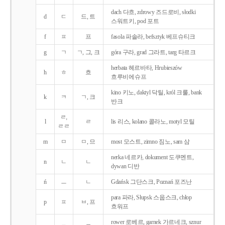
dach 다흐, zdrowy 즈드로비, słodki
d
ㄷ
드, 트
스워트키, pod 포트
f
ㅍ
프
fasola 파솔라, befsztyk 베프슈티크
g
ㄱ
ㄱ, 그, 크
góra 구라, grad 그라트, targ 타르크
herbata 헤르바타, Hrubieszów
h
ㅎ
흐
흐루비에슈프
kino 키노, daktyl 닥틸, król 크룰, bank
k
ㅋ
ㄱ, 크
반크
ㄹ,
l
ㄹ
lis 리스, kolano 콜라노, motyl 모틸
ㄹㄹ
m
ㅁ
ㅁ, 므
most 모스트, zimno 짐노, sam 삼
nerka 네르카, dokument 도쿠멘트,
n
ㄴ
ㄴ
dywan 디반
ń
ㅡ
ㄴ
Gdańsk 그단스크, Poznań 포즈난
para 파라, Słupsk 스웁스크, chłop
p
ㅍ
ㅂ, 프
흐워프
rower 로베르, garnek 가르네크, sznur