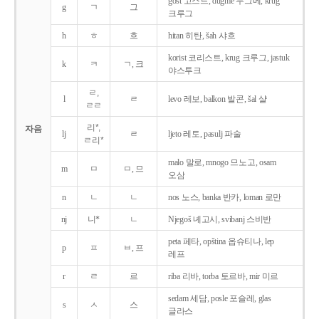
gost 고스트, dugme 두그메, krug
g
ㄱ
그
크루그
h
ㅎ
흐
hitan 히탄, šah 샤흐
korist 코리스트, krug 크루그, jastuk
k
ㅋ
ㄱ, 크
야스투크
ㄹ,
l
ㄹ
levo 레보, balkon 발콘, šal 샬
ㄹㄹ
리*,
자음
lj
ㄹ
ljeto 레토, pasulj 파술
ㄹ리*
malo 말로, mnogo 므노고, osam
m
ㅁ
ㅁ, 므
오삼
n
ㄴ
ㄴ
nos 노스, banka 반카, loman 로만
nj
니*
ㄴ
Njegoš 녜고시, svibanj 스비반
peta 페타, opština 옵슈티나, lep
p
ㅍ
ㅂ, 프
레프
r
ㄹ
르
riba 리바, torba 토르바, mir 미르
sedam 세담, posle 포슬레, glas
s
ㅅ
스
글라스