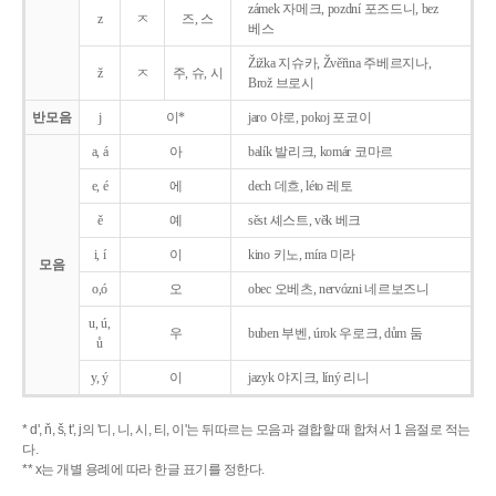
zámek 자메크, pozdní 포즈드니, bez
z
ㅈ
즈, 스
베스
Žižka 지슈카, Žvěřina 주베르지나,
ž
ㅈ
주, 슈, 시
Brož 브로시
반모음
j
이*
jaro 야로, pokoj 포코이
a, á
아
balík 발리크, komár 코마르
e, é
에
dech 데흐, léto 레토
ě
예
sěst 셰스트, věk 베크
i, í
이
kino 키노, míra 미라
모음
o,ó
오
obec 오베츠, nervózni 네르보즈니
u, ú,
우
buben 부벤, úrok 우로크, dům 둠
ů
y, ý
이
jazyk
야지크, líný 리니
* d', ň, š, t', j의 '디, 니, 시, 티, 이'는 뒤따르는 모음과 결합할 때 합쳐서 1 음절로 적는
다.
** x는 개별 용례에 따라 한글 표기를 정한다.