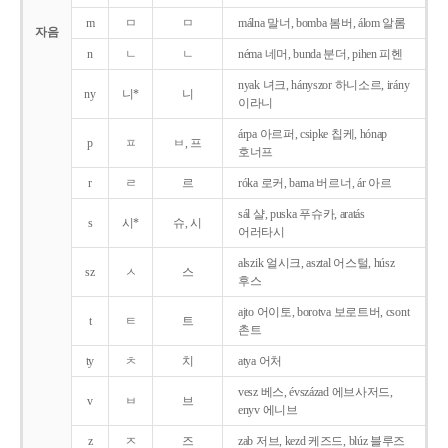
m
ㅁ
ㅁ
málna 말너, bomba 봄버, álom 알롬
자음
n
ㄴ
ㄴ
néma 네머, bunda 분더, pihen 피헨
nyak 녀크, hányszor 하니소르, irány
ny
니*
니
이라니
árpa 아르퍼, csipke 칩케, hónap
p
ㅍ
ㅂ, 프
호너프
r
ㄹ
르
róka 로커, barna 버르너, ár 아르
sál 샬, puska 푸슈카, aratás
s
시*
슈, 시
어러타시
alszik 얼시크, asztal 어스털, húsz
sz
ㅅ
스
후스
ajto 어이토, borotva 보로트버, csont
t
ㅌ
트
촌트
ty
ㅊ
치
atya 어처
vesz 베스, évszázad 에브사저드,
v
ㅂ
브
enyv 에니브
z
ㅈ
즈
zab 저브, kezd 케즈드, blúz 블루즈