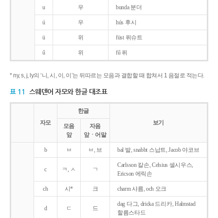
u
우
bunda 분더
ú
우
hús 후시
ü
위
füst 퓌슈트
ű
위
fű 퓌
* ny, s, j, ly의 ‘니, 시, 이, 이’는 뒤따르는 모음과 결합할 때 합쳐서 1 음절로 적는다.
표 11
스웨덴어 자모와 한글 대조표
한글
자모
보기
모음
자음
앞
앞ㆍ어말
b
ㅂ
ㅂ, 브
bal 발, snabbt 스납트, Jacob 야코브
Carlsson 칼손, Celsius 셀시우스,
c
ㅋ, ㅅ
ㄱ
Ericson 에릭손
ch
시*
크
charm 샤름, och 오크
dag 다그, dricka 드리카, Halmstad
d
ㄷ
드
할름스타드