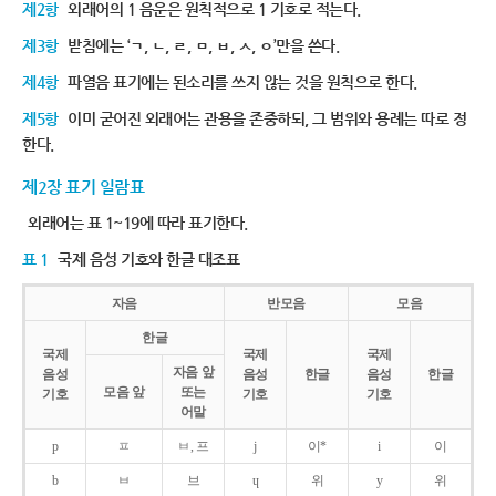
제2항
외래어의 1 음운은 원칙적으로 1 기호로 적는다.
제3항
받침에는 ‘ㄱ, ㄴ, ㄹ, ㅁ, ㅂ, ㅅ, ㅇ’만을 쓴다.
제4항
파열음 표기에는 된소리를 쓰지 않는 것을 원칙으로 한다.
제5항
이미 굳어진 외래어는 관용을 존중하되, 그 범위와 용례는 따로 정
한다.
제2장 표기 일람표
외래어는 표 1~19에 따라 표기한다.
표 1
국제 음성 기호와 한글 대조표
자음
반모음
모음
한글
국제
국제
국제
자음 앞
음성
음성
한글
음성
한글
모음 앞
또는
기호
기호
기호
어말
p
ㅍ
ㅂ, 프
j
이*
i
이
b
ㅂ
브
ɥ
위
y
위