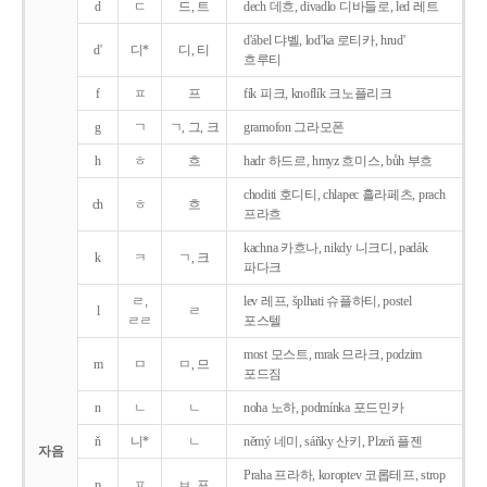
d
ㄷ
드, 트
dech 데흐, divadlo 디바들로, led 레트
d'ábel 댜벨, lod'ka 로티카, hrud'
d'
디*
디, 티
흐루티
f
ㅍ
프
fík 피크, knoflík 크노플리크
g
ㄱ
ㄱ, 그, 크
gramofon 그라모폰
h
ㅎ
흐
hadr 하드르, hmyz 흐미스, bůh 부흐
choditi 호디티, chlapec 흘라페츠, prach
ch
ㅎ
흐
프라흐
kachna 카흐나, nikdy 니크디, padák
k
ㅋ
ㄱ, 크
파다크
ㄹ,
lev 레프, šplhati 슈플하티, postel
l
ㄹ
ㄹㄹ
포스텔
most 모스트, mrak 므라크, podzim
m
ㅁ
ㅁ, 므
포드짐
n
ㄴ
ㄴ
noha 노하, podmínka 포드민카
ň
니*
ㄴ
němý 네미, sáňky 산키, Plzeň 플젠
자음
Praha 프라하, koroptev 코롭테프, strop
p
ㅍ
ㅂ, 프