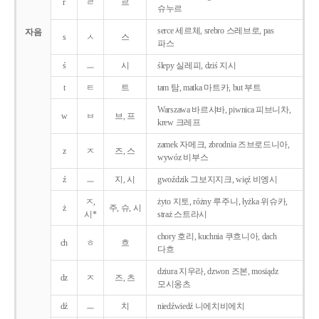
r
ㄹ
르
슈누르
serce 세르체, srebro 스레브로, pas
자음
s
ㅅ
스
파스
ś
ㅡ
시
ślepy 실레피, dziś 지시
t
ㅌ
트
tam 탐, matka 마트카, but 부트
Warszawa 바르샤바, piwnica 피브니차,
w
ㅂ
브, 프
krew 크레프
zamek 자메크, zbrodnia 즈브로드니아,
z
ㅈ
즈, 스
wywóz 비부스
ź
ㅡ
지, 시
gwoździk 그보지지크, więź 비엥시
ㅈ,
żyto 지토, różny 루주니, łyżka 위슈카,
ż
주, 슈, 시
시*
straż 스트라시
chory 호리, kuchnia 쿠흐니아, dach
ch
ㅎ
흐
다흐
dziura 지우라, dzwon 즈본, mosiądz
dz
ㅈ
즈, 츠
모시옹츠
dź
ㅡ
치
niedźwiedź 니에치비에치