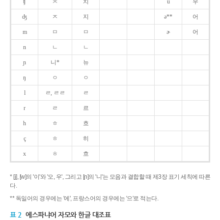
ʧ
ㅊ
치
u
우
ʤ
ㅈ
지
ə**
어
m
ㅁ
ㅁ
ɚ
어
n
ㄴ
ㄴ
ɲ
니*
뉴
ŋ
ㅇ
ㅇ
l
ㄹ, ㄹㄹ
ㄹ
r
ㄹ
르
h
ㅎ
흐
ç
ㅎ
히
x
ㅎ
흐
* [j], [w]의 '이'와 '오, 우', 그리고 [ɲ]의 '니'는 모음과 결합할 때 제3장 표기 세칙에 따른
다.
** 독일어의 경우에는 '에', 프랑스어의 경우에는 '으'로 적는다.
표 2
에스파냐어 자모와 한글 대조표