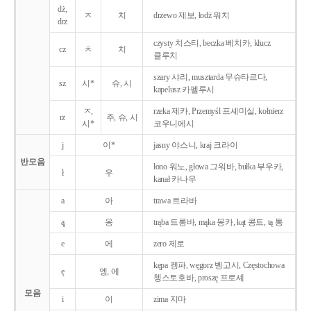
dż,
ㅈ
치
drzewo 제보, łodż 워치
drz
czysty 치스티, beczka 베치카, klucz
cz
ㅊ
치
클루치
szary 샤리, musztarda 무슈타르다,
sz
시*
슈, 시
kapelusz 카펠루시
ㅈ,
rzeka 제카, Przemyśl 프셰미실, kołnierz
rz
주, 슈, 시
시*
코우니에시
j
이*
jasny 야스니, kraj 크라이
반모음
łono 워노, głowa 그워바, bułka 부우카,
ł
우
kanał 카나우
a
아
trawa 트라바
ą̨
옹
trąba 트롱바, mąka 몽카, kąt 콩트, tą 통
e
에
zero 제로
kępa 켕파, węgorz 벵고시, Częstochowa
ę
엥, 에
쳉스토호바, proszę 프로셰
모음
i
이
zima 지마