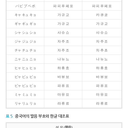
パ ピ プ ペ ポ
파 피 푸 페 포
파 피 푸 페 포
キャ キュ キョ
갸 규 교
캬 큐 쿄
ギャ ギュ ギョ
갸 규 교
갸 규 교
シャ シュ ショ
샤 슈 쇼
샤 슈 쇼
ジャ ジュ ジョ
자 주 조
자 주 조
チャ チュ チョ
자 주 조
차 추 초
ニャ ニュ ニョ
냐 뉴 뇨
냐 뉴 뇨
ヒャ ヒュ ヒョ
햐 휴 효
햐 휴 효
ビャ ビュ ビョ
뱌 뷰 뵤
뱌 뷰 뵤
ピャ ピュ ピョ
퍄 퓨 표
퍄 퓨 표
ミャ ミュ ミョ
먀 뮤 묘
먀 뮤 묘
リャ リュ リョ
랴 류 료
랴 류 료
표 5
중국어의 발음 부호와 한글 대조표
성 모 (聲母)