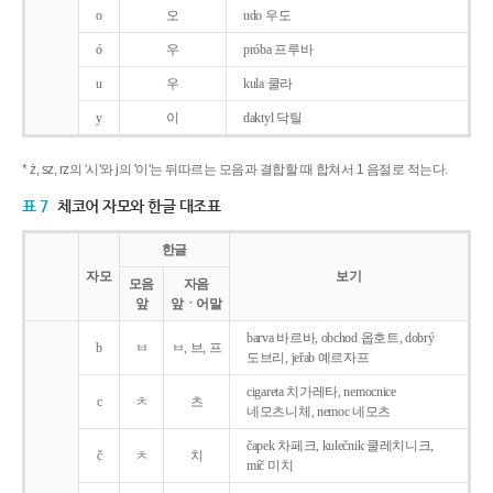
o
오
udo 우도
ó
우
próba 프루바
u
우
kula 쿨라
y
이
daktyl 닥틸
* ż, sz, rz의 '시'와 j의 '이'는 뒤따르는 모음과 결합할 때 합쳐서 1 음절로 적는다.
표 7
체코어 자모와 한글 대조표
한글
자모
보기
모음
자음
앞
앞ㆍ어말
barva 바르바, obchod 옵호트, dobrý
b
ㅂ
ㅂ, 브, 프
도브리, jeřab 예르자프
cigareta 치가레타, nemocnice
c
ㅊ
츠
네모츠니체, nemoc 네모츠
čapek 차페크, kulečnik 쿨레치니크,
č
ㅊ
치
míč 미치