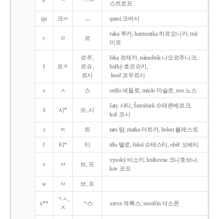
스트로프
qu
크ㅂ
ㅡ
quasi 크바시
ruka 루카, harmonika 하르모니카, mír
r
ㄹ
르
미르
르주,
řeka 르제카, námořník 나모르주니크,
ř
르ㅈ
르슈,
hořký 호르슈키,
르시
kouř 코우르시
s
ㅅ
스
sedlo 세들로, máslo 마슬로, nos 노스
šaty 샤티, Šternberk 슈테른베르크,
š
시*
슈, 시
koš 코시
t
ㅌ
트
tam 탐, matka 마트카, bolest 볼레스트
t'
티*
티
tělo 텔로, štěstí 슈테스티, obět' 오베티
vysoký 비소키, knihovna 크니호브나,
v
ㅂ
브, 프
kov 코프
w
ㅂ
브, 프
ㄱㅅ,
x**
ㄱ스
xerox 제록스, saxofón 삭소폰
ㅈ