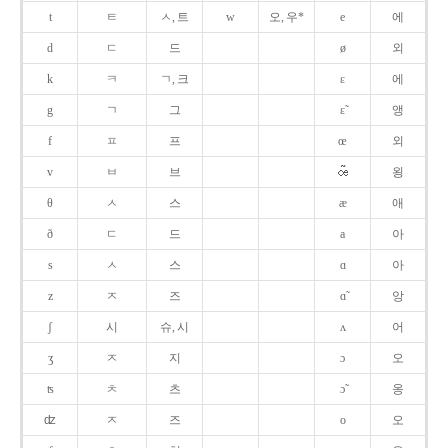
t
ㅌ
ㅅ, 트
w
오, 우*
e
에
d
ㄷ
드
ø
외
k
ㅋ
ㄱ, 크
ɛ
에
g
ㄱ
그
ɛ̃
앵
f
ㅍ
프
œ
외
v
ㅂ
브
욍
θ
ㅅ
스
æ
애
ð
ㄷ
드
a
아
s
ㅅ
스
ɑ
아
z
ㅈ
즈
ɑ̃
앙
ʃ
시
슈, 시
ʌ
어
ʒ
ㅈ
지
ɔ
오
ʦ
ㅊ
츠
ɔ̃
옹
ʣ
ㅈ
즈
o
오