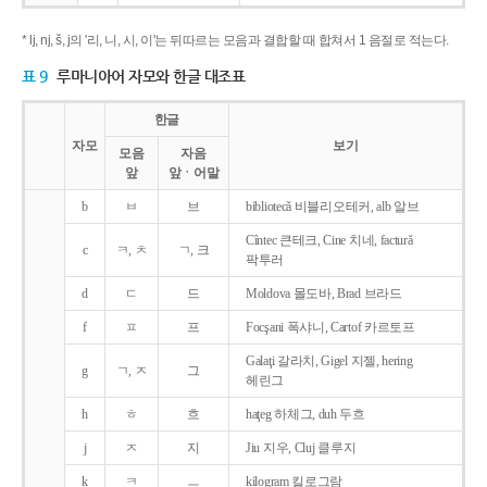
* lj, nj, š, j의 '리, 니, 시, 이'는 뒤따르는 모음과 결합할 때 합쳐서 1 음절로 적는다.
표 9
루마니아어 자모와 한글 대조표
한글
자모
보기
모음
자음
앞
앞ㆍ어말
b
ㅂ
브
bibliotecǎ 비블리오테커, alb 알브
Cîntec 큰테크, Cine 치네, facturǎ
c
ㅋ, ㅊ
ㄱ, 크
팍투러
d
ㄷ
드
Moldova 몰도바, Brad 브라드
f
ㅍ
프
Focşani 폭샤니, Cartof 카르토프
Galaţi 갈라치, Gigel 지젤, hering
g
ㄱ, ㅈ
그
헤린그
h
ㅎ
흐
haţeg 하체그, duh 두흐
j
ㅈ
지
Jiu 지우, Cluj 클루지
k
ㅋ
ㅡ
kilogram 킬로그람