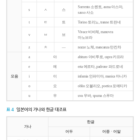
Sorrento 소렌토, asma 아스마,
s
ㅅ
스
sasso 사소
t
ㅌ
트
Torino 토리노, tranne 트란네
Vivace 비바체, manovra
v
ㅂ
브
마노브라
z
ㅊ
―
nozze 노체, mancanza 만칸차
a
아
abituro 아비투로, capra 카프라
e
에
erta 에르타, padrone 파드로네
모음
i
이
infamia 인파미아, manica 마니카
o
오
oblio 오블리오, poetica 포에티카
u
우
uva 우바, spuma 스푸마
표 4
일본어의 가나와 한글 대조표
한글
가나
어두
어중ㆍ어말