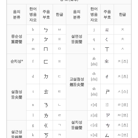
한어
한어
음의
주음
음의
주음
병음
한글
병음
한글
분류
부호
분류
부호
자모
자모
b
ㅂ
j
ㅈ
중순성
설면성
p
ㅍ
q
ㅊ
重脣聲
舌面聲
m
ㅁ
x
ㅅ
zh
순치성*
f
ㅍ
ㅈ [즈]
[zhi]
ch
d
ㄷ
ㅊ [츠]
교설첨성
[chi]
翹舌尖聲
sh
t
ㅌ
ㅅ [스]
설첨성
[shi]
舌尖聲
ㄖ
n
ㄴ
r [ri]
ㄹ [르]
l
ㄹ
z [zi]
ㅉ [쯔]
설치성
g
ㄱ
c [ci]
ㅊ [츠]
舌齒聲
설근성
k
ㅋ
s [si]
ㅆ [쓰]
舌根聲