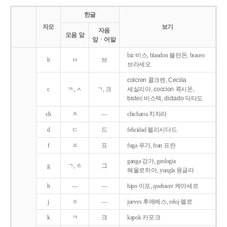
한글
자모
보기
자음
모음 앞
앞ㆍ어말
biz 비스, blandon 블란돈, braceo
b
ㅂ
브
브라세오
colcren 콜크렌, Cecilia
c
ㅋ, ㅅ
ㄱ, 크
세실리아, coccion 콕시온,
bistec 비스텍, dictado 딕타도
ch
ㅊ
―
chicharra 치차라
d
ㄷ
드
felicidad 펠리시다드
f
ㅍ
프
fuga 푸가, fran 프란
ganga 강가, geologia
g
ㄱ, ㅎ
그
헤올로히아, yungla 융글라
h
―
―
hipo 이포, quehacer 케아세르
j
ㅎ
―
jueves 후에베스, reloj 렐로
k
ㅋ
크
kapok 카포크