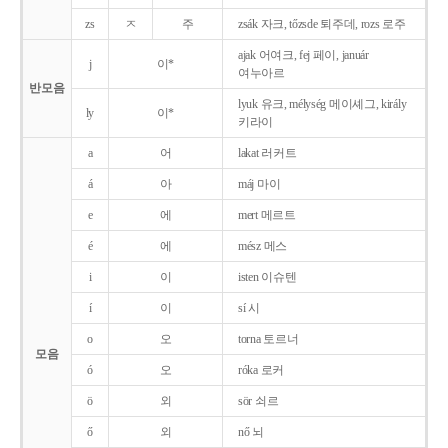
zs
ㅈ
주
zsák 자크, tőzsde 퇴주데, rozs 로주
ajak 어여크, fej 페이, január
j
이*
여누아르
반모음
lyuk 유크, mélység 메이셰그, király
ly
이*
키라이
a
어
lakat 러커트
á
아
máj 마이
e
에
mert 메르트
é
에
mész 메스
i
이
isten 이슈텐
í
이
sí 시
o
오
torna 토르너
모음
ó
오
róka 로커
ö
외
sör 쇠르
ő
외
nő 뇌