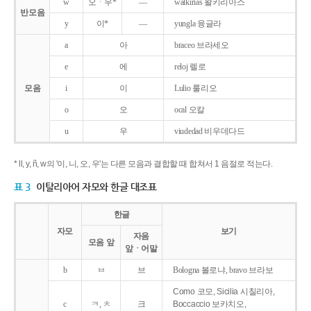
w
오ㆍ우*
―
walkirias 왈키리아스
반모음
y
이*
―
yungla 융글라
a
아
braceo 브라세오
e
에
reloj 렐로
모음
i
이
Lulio 룰리오
o
오
ocal 오칼
u
우
viudedad 비우데다드
* ll, y, ñ, w의 '이, 니, 오, 우'는 다른 모음과 결합할 때 합쳐서 1 음절로 적는다.
표 3
이탈리아어 자모와 한글 대조표
한글
자모
보기
자음
모음 앞
앞ㆍ어말
b
ㅂ
브
Bologna 볼로냐, bravo 브라보
Como 코모, Sicilia 시칠리아,
c
ㅋ, ㅊ
크
Boccaccio 보카치오,