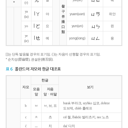
얼
yue
(ue)
웨
*
(r)
촬
ya
구
야
yuan
(uan)
위안
(ia)
류
撮
yo
요
yun
(un)
윈
口
類
ye
예
yong
(iong)
융
(ie)
[ ]는 단독 발음될 경우의 표기임. ( )는 자음이 선행할 경우의 표기임.
* 순치성(脣齒聲), 권설운(捲舌韻).
표 6
폴란드어 자모와 한글 대조표
한글
자모
보기
모음
자음
앞
앞ㆍ어말
burak 부라크, szybko 십코, dobrze
b
ㅂ
ㅂ, 브, 프
도브제, chleb 흘레프
c
ㅊ
츠
cel 첼, Balicki 발리츠키, noc 노츠
ć
ㅡ
치
dać 다치