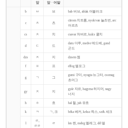
앞
앞ㆍ어말
b
ㅂ
브
bab 버브, ablak 어블러크
citrom 치트롬, nyolcvan 뇰츠번, arc
c
ㅊ
츠
어르츠
cs
ㅊ
치
csavar 처버르, kulcs 쿨치
daru 더루, medve 메드베, gond
d
ㄷ
드
곤드
dzs
ㅈ
지
dzsem 젬
f
ㅍ
프
elfog 엘포그
gumi 구미, nyugta 뉴그터, csomag
g
ㄱ
그
초머그
gyár 자르, hagyma 허지머, nagy
gy
ㅈ
지
너지
h
ㅎ
흐
hal 헐, juh 유흐
k
ㅋ
ㄱ, 크
béka 베커, keksz 켁스, szék 세크
ㄹ,
l
ㄹ
len 렌, meleg 멜레그, dél 델
ㄹㄹ