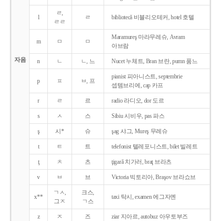
ㄹ,
l
ㄹ
bibliotecǎ 비블리오테커, hotel 호텔
ㄹㄹ
Maramureş 마라무레슈, Avram
m
ㅁ
ㅁ
아브람
자음
n
ㄴ
ㄴ, 느
Nucet 누체트, Bran 브란, pumn 품느
pianist 피아니스트, septembrie
p
ㅍ
ㅂ, 프
셉템브리에, cap 카프
r
ㄹ
르
radio 라디오, dor 도르
s
ㅅ
스
Sibiu 시비우, pas 파스
ş
시*
슈
şag 샤그, Mureş 무레슈
t
ㅌ
트
telefonist 텔레포니스트, bilet 빌레트
ţ
ㅊ
츠
ţigarǎ 치가러, braţ 브라츠
v
ㅂ
브
Victoria 빅토리아, Braşov 브라쇼브
ㄱㅅ,
크스,
x**
taxi 탁시, examen 에그자멘
그ㅈ
ㄱ스
z
ㅈ
즈
ziar 지아르, autobuz 아우토부즈