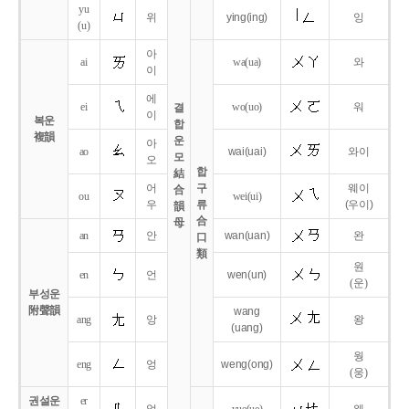
yu
위
ying
(ing)
잉
(u)
아
ai
wa
(ua)
와
이
에
ei
wo
(uo)
워
결
이
복운
합
複韻
운
아
ao
wai
(uai)
와이
모
오
합
結
어
구
웨이
合
ou
wei
(ui)
우
류
(우이)
韻
合
母
an
안
wan
(uan)
완
口
類
원
en
언
wen
(un)
(운)
부성운
附聲韻
wang
ang
앙
왕
(uang)
웡
eng
엉
weng
(ong)
(웅)
권설운
er