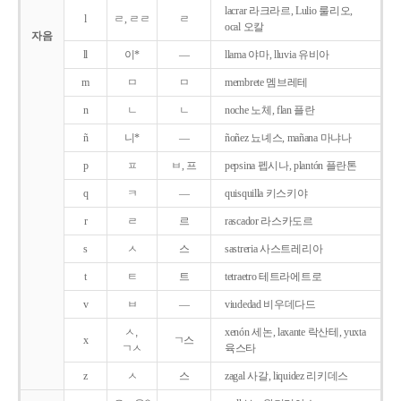
lacrar 라크라르, Lulio 룰리오,
l
ㄹ, ㄹㄹ
ㄹ
ocal 오칼
자음
ll
이*
―
llama 야마, lluvia 유비아
m
ㅁ
ㅁ
membrete 멤브레테
n
ㄴ
ㄴ
noche 노체, flan 플란
ñ
니*
―
ñoñez 뇨녜스, mañana 마냐나
p
ㅍ
ㅂ, 프
pepsina 펩시나, plantón 플란톤
q
ㅋ
―
quisquilla 키스키야
r
ㄹ
르
rascador 라스카도르
s
ㅅ
스
sastreria 사스트레리아
t
ㅌ
트
tetraetro 테트라에트로
v
ㅂ
―
viudedad 비우데다드
ㅅ,
xenón 세논, laxante 락산테, yuxta
x
ㄱ스
ㄱㅅ
육스타
z
ㅅ
스
zagal 사갈, liquidez 리키데스