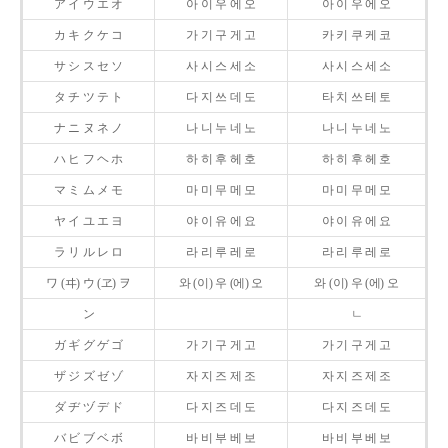
ア イ ウ エ オ
아 이 우 에 오
아 이 우 에 오
カ キ ク ケ コ
가 기 구 게 고
카 키 쿠 케 코
サ シ ス セ ソ
사 시 스 세 소
사 시 스 세 소
タ チ ツ テ ト
다 지 쓰 데 도
타 치 쓰 테 토
ナ ニ ヌ ネ ノ
나 니 누 네 노
나 니 누 네 노
ハ ヒ フ ヘ ホ
하 히 후 헤 호
하 히 후 헤 호
マ ミ ム メ モ
마 미 무 메 모
마 미 무 메 모
ヤ イ ユ エ ヨ
야 이 유 에 요
야 이 유 에 요
ラ リ ル レ ロ
라 리 루 레 로
라 리 루 레 로
ワ (ヰ) ウ (ヱ) ヲ
와 (이) 우 (에) 오
와 (이) 우 (에) 오
ン
ㄴ
ガ ギ グ ゲ ゴ
가 기 구 게 고
가 기 구 게 고
ザ ジ ズ ゼ ゾ
자 지 즈 제 조
자 지 즈 제 조
ダ ヂ ヅ デ ド
다 지 즈 데 도
다 지 즈 데 도
バ ビ ブ ベ ボ
바 비 부 베 보
바 비 부 베 보