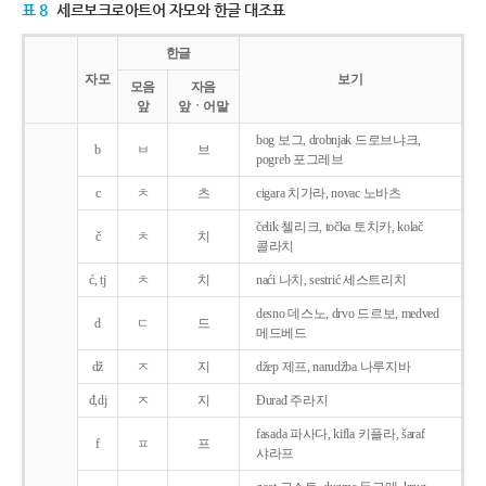
표 8
세르보크로아트어 자모와 한글 대조표
한글
자모
보기
모음
자음
앞
앞ㆍ어말
bog 보그, drobnjak 드로브냐크,
b
ㅂ
브
pogreb 포그레브
c
ㅊ
츠
cigara 치가라, novac 노바츠
čelik 첼리크, točka 토치카, kolač
č
ㅊ
치
콜라치
ć, tj
ㅊ
치
naći 나치, sestrić 세스트리치
desno 데스노, drvo 드르보, medved
d
ㄷ
드
메드베드
dž
ㅈ
지
džep 제프, narudžba 나루지바
đ,dj
ㅈ
지
Ðurađ 주라지
fasada 파사다, kifla 키플라, šaraf
f
ㅍ
프
샤라프