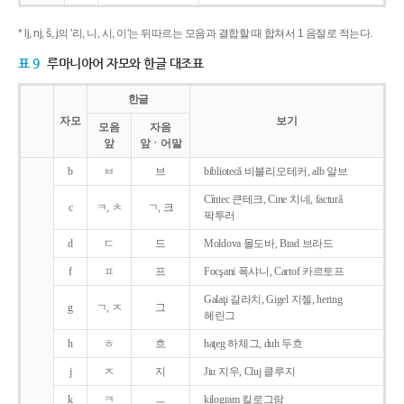
* lj, nj, š, j의 '리, 니, 시, 이'는 뒤따르는 모음과 결합할 때 합쳐서 1 음절로 적는다.
표 9
루마니아어 자모와 한글 대조표
한글
자모
보기
모음
자음
앞
앞ㆍ어말
b
ㅂ
브
bibliotecǎ 비블리오테커, alb 알브
Cîntec 큰테크, Cine 치네, facturǎ
c
ㅋ, ㅊ
ㄱ, 크
팍투러
d
ㄷ
드
Moldova 몰도바, Brad 브라드
f
ㅍ
프
Focşani 폭샤니, Cartof 카르토프
Galaţi 갈라치, Gigel 지젤, hering
g
ㄱ, ㅈ
그
헤린그
h
ㅎ
흐
haţeg 하체그, duh 두흐
j
ㅈ
지
Jiu 지우, Cluj 클루지
k
ㅋ
ㅡ
kilogram 킬로그람