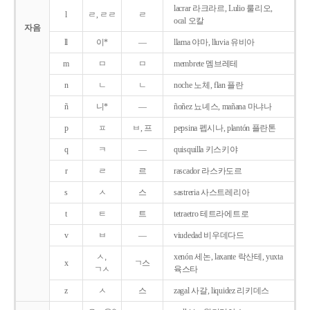
lacrar 라크라르, Lulio 룰리오,
l
ㄹ, ㄹㄹ
ㄹ
ocal 오칼
자음
ll
이*
―
llama 야마, lluvia 유비아
m
ㅁ
ㅁ
membrete 멤브레테
n
ㄴ
ㄴ
noche 노체, flan 플란
ñ
니*
―
ñoñez 뇨녜스, mañana 마냐나
p
ㅍ
ㅂ, 프
pepsina 펩시나, plantón 플란톤
q
ㅋ
―
quisquilla 키스키야
r
ㄹ
르
rascador 라스카도르
s
ㅅ
스
sastreria 사스트레리아
t
ㅌ
트
tetraetro 테트라에트로
v
ㅂ
―
viudedad 비우데다드
ㅅ,
xenón 세논, laxante 락산테, yuxta
x
ㄱ스
ㄱㅅ
육스타
z
ㅅ
스
zagal 사갈, liquidez 리키데스