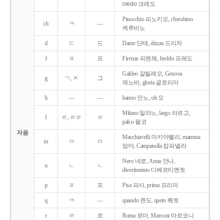
credo 크레도
Pinocchio 피노키오, cherubino
ch
ㅋ
―
케루비노
d
ㄷ
드
Dante 단테, drizza 드리차
f
ㅍ
프
Firenze 피렌체, freddo 프레도
Galileo 갈릴레오, Genova
g
ㄱ, ㅈ
그
제노바, gloria 글로리아
h
―
―
hanno 안노, oh 오
Milano 밀라노, largo 라르고,
l
ㄹ, ㄹㄹ
ㄹ
palco 팔코
자음
Macchiavelli 마키아벨리, mamma
m
ㅁ
ㅁ
맘마, Campanella 캄파넬라
Nero 네로, Anna 안나,
n
ㄴ
ㄴ
divertimento 디베르티멘토
p
ㅍ
프
Pisa 피사, prima 프리마
q
ㅋ
―
quando 콴도, queto 퀘토
r
ㄹ
르
Roma 로마, Marconi 마르코니