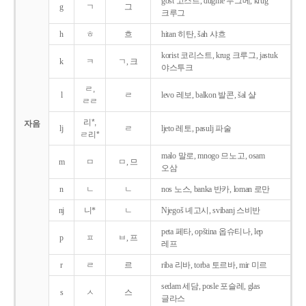
gost 고스트, dugme 두그메, krug
g
ㄱ
그
크루그
h
ㅎ
흐
hitan 히탄, šah 샤흐
korist 코리스트, krug 크루그, jastuk
k
ㅋ
ㄱ, 크
야스투크
ㄹ,
l
ㄹ
levo 레보, balkon 발콘, šal 샬
ㄹㄹ
리*,
자음
lj
ㄹ
ljeto 레토, pasulj 파술
ㄹ리*
malo 말로, mnogo 므노고, osam
m
ㅁ
ㅁ, 므
오삼
n
ㄴ
ㄴ
nos 노스, banka 반카, loman 로만
nj
니*
ㄴ
Njegoš 녜고시, svibanj 스비반
peta 페타, opština 옵슈티나, lep
p
ㅍ
ㅂ, 프
레프
r
ㄹ
르
riba 리바, torba 토르바, mir 미르
sedam 세담, posle 포슬레, glas
s
ㅅ
스
글라스