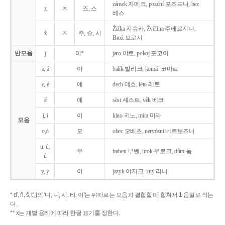
zámek 자메크, pozdní 포즈드니, bez
z
ㅈ
즈, 스
베스
Žižka 지슈카, Žvěřina 주베르지나,
ž
ㅈ
주, 슈, 시
Brož 브로시
반모음
j
이*
jaro 야로, pokoj 포코이
a, á
아
balík 발리크, komár 코마르
e, é
에
dech 데흐, léto 레토
ě
예
sěst 셰스트, věk 베크
i, í
이
kino 키노, míra 미라
모음
o,ó
오
obec 오베츠, nervózni 네르보즈니
u, ú,
우
buben 부벤, úrok 우로크, dům 둠
ů
y, ý
이
jazyk
야지크, líný 리니
* d', ň, š, t', j의 '디, 니, 시, 티, 이'는 뒤따르는 모음과 결합할 때 합쳐서 1 음절로 적는
다.
** x는 개별 용례에 따라 한글 표기를 정한다.