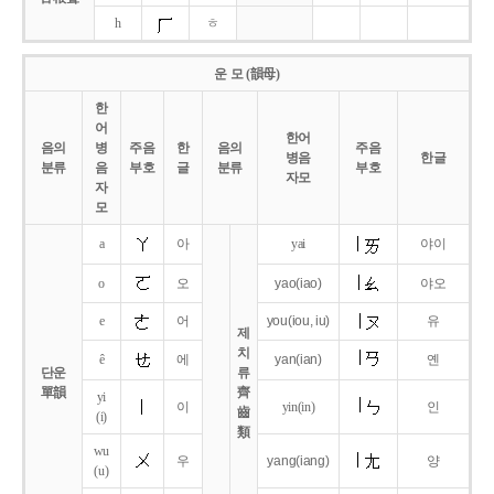
h
ㅎ
운 모 (韻母)
한
어
한어
음의
병
주음
한
음의
주음
병음
한글
분류
음
부호
글
분류
부호
자모
자
모
a
아
yai
야이
o
오
yao
(iao)
야오
e
어
you
(iou,
iu)
유
제
치
ê
에
yan
(ian)
옌
단운
류
單韻
齊
yi
이
yin(in)
인
齒
(i)
類
wu
우
yang
(iang)
양
(u)