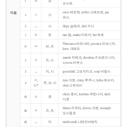
r
ㄹ
르
슈누르
serce 세르체, srebro 스레브로, pas
자음
s
ㅅ
스
파스
ś
ㅡ
시
ślepy 실레피, dziś 지시
t
ㅌ
트
tam 탐, matka 마트카, but 부트
Warszawa 바르샤바, piwnica 피브니차,
w
ㅂ
브, 프
krew 크레프
zamek 자메크, zbrodnia 즈브로드니아,
z
ㅈ
즈, 스
wywóz 비부스
ź
ㅡ
지, 시
gwoździk 그보지지크, więź 비엥시
ㅈ,
żyto 지토, różny 루주니, łyżka 위슈카,
ż
주, 슈, 시
시*
straż 스트라시
chory 호리, kuchnia 쿠흐니아, dach
ch
ㅎ
흐
다흐
dziura 지우라, dzwon 즈본, mosiądz
dz
ㅈ
즈, 츠
모시옹츠
dź
ㅡ
치
niedźwiedź 니에치비에치