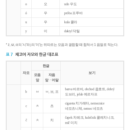
o
오
udo 우도
ó
우
próba 프루바
u
우
kula 쿨라
y
이
daktyl 닥틸
* ż, sz, rz의 '시'와 j의 '이'는 뒤따르는 모음과 결합할 때 합쳐서 1 음절로 적는다.
표 7
체코어 자모와 한글 대조표
한글
자모
보기
모음
자음
앞
앞ㆍ어말
barva 바르바, obchod 옵호트, dobrý
b
ㅂ
ㅂ, 브, 프
도브리, jeřab 예르자프
cigareta 치가레타, nemocnice
c
ㅊ
츠
네모츠니체, nemoc 네모츠
čapek 차페크, kulečnik 쿨레치니크,
č
ㅊ
치
míč 미치