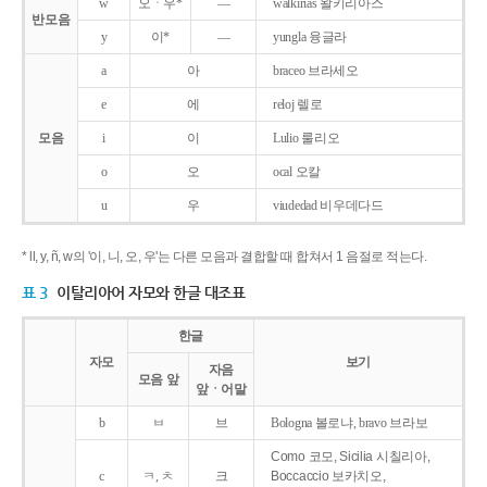
w
오ㆍ우*
―
walkirias 왈키리아스
반모음
y
이*
―
yungla 융글라
a
아
braceo 브라세오
e
에
reloj 렐로
모음
i
이
Lulio 룰리오
o
오
ocal 오칼
u
우
viudedad 비우데다드
* ll, y, ñ, w의 '이, 니, 오, 우'는 다른 모음과 결합할 때 합쳐서 1 음절로 적는다.
표 3
이탈리아어 자모와 한글 대조표
한글
자모
보기
자음
모음 앞
앞ㆍ어말
b
ㅂ
브
Bologna 볼로냐, bravo 브라보
Como 코모, Sicilia 시칠리아,
c
ㅋ, ㅊ
크
Boccaccio 보카치오,