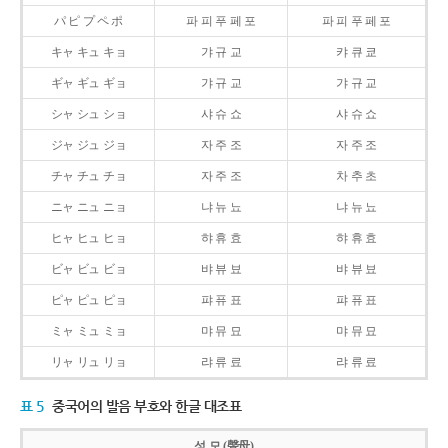
パ ピ プ ペ ポ
파 피 푸 페 포
파 피 푸 페 포
キャ キュ キョ
갸 규 교
캬 큐 쿄
ギャ ギュ ギョ
갸 규 교
갸 규 교
シャ シュ ショ
샤 슈 쇼
샤 슈 쇼
ジャ ジュ ジョ
자 주 조
자 주 조
チャ チュ チョ
자 주 조
차 추 초
ニャ ニュ ニョ
냐 뉴 뇨
냐 뉴 뇨
ヒャ ヒュ ヒョ
햐 휴 효
햐 휴 효
ビャ ビュ ビョ
뱌 뷰 뵤
뱌 뷰 뵤
ピャ ピュ ピョ
퍄 퓨 표
퍄 퓨 표
ミャ ミュ ミョ
먀 뮤 묘
먀 뮤 묘
リャ リュ リョ
랴 류 료
랴 류 료
표 5
중국어의 발음 부호와 한글 대조표
성 모 (聲母)