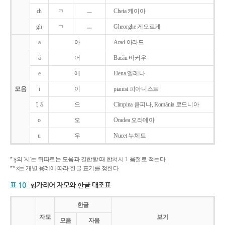
ch
ㅋ
ㅡ
Cheia 케이아
gh
ㄱ
ㅡ
Gheorghe 게오르게
a
아
Arad 아라드
ǎ
어
Bacǎu 바커우
e
에
Elena 엘레나
모음
i
이
pianist 피아니스트
î, â
으
Cîmpina 큼피나, România 로므니아
o
오
Oradea 오라데아
u
우
Nucet 누체트
* ş의 '시'는 뒤따르는 모음과 결합할 때 합쳐서 1 음절로 적는다.
** x는 개별 용례에 따라 한글 표기를 정한다.
표 10
헝가리어 자모와 한글 대조표
한글
자모
보기
모음
자음