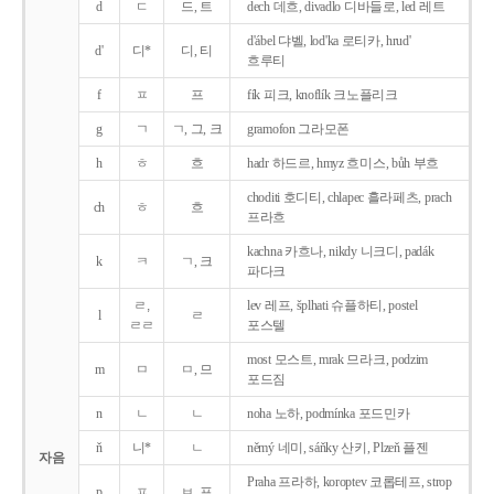
d
ㄷ
드, 트
dech 데흐, divadlo 디바들로, led 레트
d'ábel 댜벨, lod'ka 로티카, hrud'
d'
디*
디, 티
흐루티
f
ㅍ
프
fík 피크, knoflík 크노플리크
g
ㄱ
ㄱ, 그, 크
gramofon 그라모폰
h
ㅎ
흐
hadr 하드르, hmyz 흐미스, bůh 부흐
choditi 호디티, chlapec 흘라페츠, prach
ch
ㅎ
흐
프라흐
kachna 카흐나, nikdy 니크디, padák
k
ㅋ
ㄱ, 크
파다크
ㄹ,
lev 레프, šplhati 슈플하티, postel
l
ㄹ
ㄹㄹ
포스텔
most 모스트, mrak 므라크, podzim
m
ㅁ
ㅁ, 므
포드짐
n
ㄴ
ㄴ
noha 노하, podmínka 포드민카
ň
니*
ㄴ
němý 네미, sáňky 산키, Plzeň 플젠
자음
Praha 프라하, koroptev 코롭테프, strop
p
ㅍ
ㅂ, 프