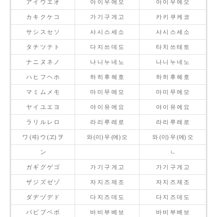
ア イ ウ エ オ
아 이 우 에 오
아 이 우 에 오
カ キ ク ケ コ
가 기 구 게 고
카 키 쿠 케 코
サ シ ス セ ソ
사 시 스 세 소
사 시 스 세 소
タ チ ツ テ ト
다 지 쓰 데 도
타 치 쓰 테 토
ナ ニ ヌ ネ ノ
나 니 누 네 노
나 니 누 네 노
ハ ヒ フ ヘ ホ
하 히 후 헤 호
하 히 후 헤 호
マ ミ ム メ モ
마 미 무 메 모
마 미 무 메 모
ヤ イ ユ エ ヨ
야 이 유 에 요
야 이 유 에 요
ラ リ ル レ ロ
라 리 루 레 로
라 리 루 레 로
ワ (ヰ) ウ (ヱ) ヲ
와 (이) 우 (에) 오
와 (이) 우 (에) 오
ン
ㄴ
ガ ギ グ ゲ ゴ
가 기 구 게 고
가 기 구 게 고
ザ ジ ズ ゼ ゾ
자 지 즈 제 조
자 지 즈 제 조
ダ ヂ ヅ デ ド
다 지 즈 데 도
다 지 즈 데 도
バ ビ ブ ベ ボ
바 비 부 베 보
바 비 부 베 보