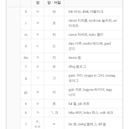
앞
앞ㆍ어말
b
ㅂ
브
bab 버브, ablak 어블러크
citrom 치트롬, nyolcvan 뇰츠번, arc
c
ㅊ
츠
어르츠
cs
ㅊ
치
csavar 처버르, kulcs 쿨치
daru 더루, medve 메드베, gond
d
ㄷ
드
곤드
dzs
ㅈ
지
dzsem 젬
f
ㅍ
프
elfog 엘포그
gumi 구미, nyugta 뉴그터, csomag
g
ㄱ
그
초머그
gyár 자르, hagyma 허지머, nagy
gy
ㅈ
지
너지
h
ㅎ
흐
hal 헐, juh 유흐
k
ㅋ
ㄱ, 크
béka 베커, keksz 켁스, szék 세크
ㄹ,
l
ㄹ
len 렌, meleg 멜레그, dél 델
ㄹㄹ