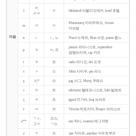
ㄹ,
l
ㄹ
bibliotecǎ 비블리오테커, hotel 호텔
ㄹㄹ
Maramureş 마라무레슈, Avram
m
ㅁ
ㅁ
아브람
자음
n
ㄴ
ㄴ, 느
Nucet 누체트, Bran 브란, pumn 품느
pianist 피아니스트, septembrie
p
ㅍ
ㅂ, 프
셉템브리에, cap 카프
r
ㄹ
르
radio 라디오, dor 도르
s
ㅅ
스
Sibiu 시비우, pas 파스
ş
시*
슈
şag 샤그, Mureş 무레슈
t
ㅌ
트
telefonist 텔레포니스트, bilet 빌레트
ţ
ㅊ
츠
ţigarǎ 치가러, braţ 브라츠
v
ㅂ
브
Victoria 빅토리아, Braşov 브라쇼브
ㄱㅅ,
크스,
x**
taxi 탁시, examen 에그자멘
그ㅈ
ㄱ스
z
ㅈ
즈
ziar 지아르, autobuz 아우토부즈