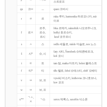
스트로프
qu
크ㅂ
ㅡ
quasi 크바시
ruka 루카, harmonika 하르모니카, mír
r
ㄹ
르
미르
르주,
řeka 르제카, námořník 나모르주니크,
ř
르ㅈ
르슈,
hořký 호르슈키,
르시
kouř 코우르시
s
ㅅ
스
sedlo 세들로, máslo 마슬로, nos 노스
šaty 샤티, Šternberk 슈테른베르크,
š
시*
슈, 시
koš 코시
t
ㅌ
트
tam 탐, matka 마트카, bolest 볼레스트
t'
티*
티
tělo 텔로, štěstí 슈테스티, obět' 오베티
vysoký 비소키, knihovna 크니호브나,
v
ㅂ
브, 프
kov 코프
w
ㅂ
브, 프
ㄱㅅ,
x**
ㄱ스
xerox 제록스, saxofón 삭소폰
ㅈ