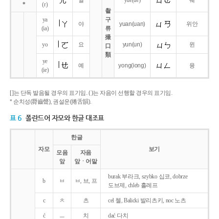
얼
yue
(ue)
웨
*
(r)
촬
ya
구
야
yuan
(uan)
위안
(ia)
류
撮
yo
요
yun
(un)
윈
口
類
ye
예
yong
(iong)
융
(ie)
[ ]는 단독 발음될 경우의 표기임. ( )는 자음이 선행할 경우의 표기임.
* 순치성(脣齒聲), 권설운(捲舌韻).
표 6
폴란드어 자모와 한글 대조표
한글
자모
보기
모음
자음
앞
앞ㆍ어말
burak 부라크, szybko 십코, dobrze
b
ㅂ
ㅂ, 브, 프
도브제, chleb 흘레프
c
ㅊ
츠
cel 첼, Balicki 발리츠키, noc 노츠
ć
ㅡ
치
dać 다치