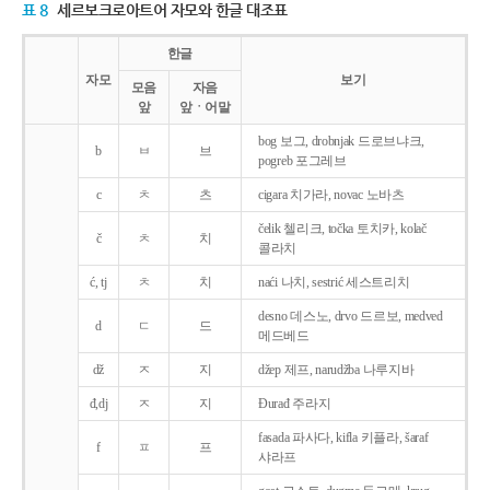
표 8
세르보크로아트어 자모와 한글 대조표
한글
자모
보기
모음
자음
앞
앞ㆍ어말
bog 보그, drobnjak 드로브냐크,
b
ㅂ
브
pogreb 포그레브
c
ㅊ
츠
cigara 치가라, novac 노바츠
čelik 첼리크, točka 토치카, kolač
č
ㅊ
치
콜라치
ć, tj
ㅊ
치
naći 나치, sestrić 세스트리치
desno 데스노, drvo 드르보, medved
d
ㄷ
드
메드베드
dž
ㅈ
지
džep 제프, narudžba 나루지바
đ,dj
ㅈ
지
Ðurađ 주라지
fasada 파사다, kifla 키플라, šaraf
f
ㅍ
프
샤라프