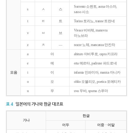
Sorrento 소렌토, asma 아스마,
s
ㅅ
스
sasso 사소
t
ㅌ
트
Torino 토리노, tranne 트란네
Vivace 비바체, manovra
v
ㅂ
브
마노브라
z
ㅊ
―
nozze 노체, mancanza 만칸차
a
아
abituro 아비투로, capra 카프라
e
에
erta 에르타, padrone 파드로네
모음
i
이
infamia 인파미아, manica 마니카
o
오
oblio 오블리오, poetica 포에티카
u
우
uva 우바, spuma 스푸마
표 4
일본어의 가나와 한글 대조표
한글
가나
어두
어중ㆍ어말