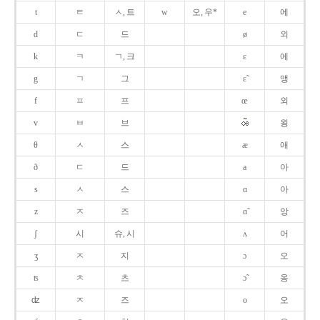
t
ㅌ
ㅅ, 트
w
오, 우*
e
에
d
ㄷ
드
ø
외
k
ㅋ
ㄱ, 크
ɛ
에
g
ㄱ
그
ɛ̃
앵
f
ㅍ
프
œ
외
v
ㅂ
브
욍
θ
ㅅ
스
æ
애
ð
ㄷ
드
a
아
s
ㅅ
스
ɑ
아
z
ㅈ
즈
ɑ̃
앙
ʃ
시
슈, 시
ʌ
어
ʒ
ㅈ
지
ɔ
오
ʦ
ㅊ
츠
ɔ̃
옹
ʣ
ㅈ
즈
o
오