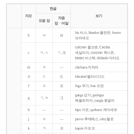
한글
자모
보기
자음
모음 앞
앞ㆍ어말
biz 비스, blandon 블란돈, braceo
b
ㅂ
브
브라세오
colcren 콜크렌, Cecilia
c
ㅋ, ㅅ
ㄱ, 크
세실리아, coccion 콕시온,
bistec 비스텍, dictado 딕타도
ch
ㅊ
―
chicharra 치차라
d
ㄷ
드
felicidad 펠리시다드
f
ㅍ
프
fuga 푸가, fran 프란
ganga 강가, geologia
g
ㄱ, ㅎ
그
헤올로히아, yungla 융글라
h
―
―
hipo 이포, quehacer 케아세르
j
ㅎ
―
jueves 후에베스, reloj 렐로
k
ㅋ
크
kapok 카포크