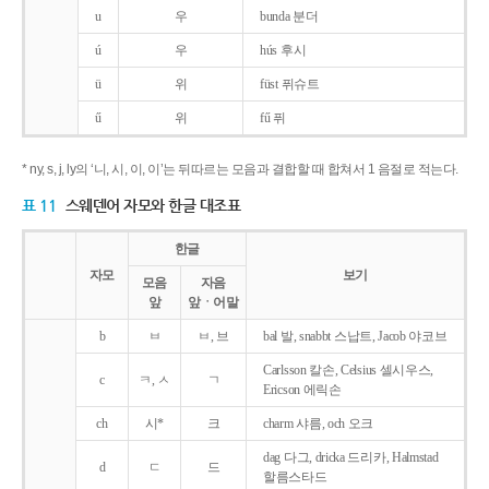
u
우
bunda 분더
ú
우
hús 후시
ü
위
füst 퓌슈트
ű
위
fű 퓌
* ny, s, j, ly의 ‘니, 시, 이, 이’는 뒤따르는 모음과 결합할 때 합쳐서 1 음절로 적는다.
표 11
스웨덴어 자모와 한글 대조표
한글
자모
보기
모음
자음
앞
앞ㆍ어말
b
ㅂ
ㅂ, 브
bal 발, snabbt 스납트, Jacob 야코브
Carlsson 칼손, Celsius 셀시우스,
c
ㅋ, ㅅ
ㄱ
Ericson 에릭손
ch
시*
크
charm 샤름, och 오크
dag 다그, dricka 드리카, Halmstad
d
ㄷ
드
할름스타드