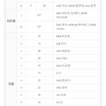
zs
ㅈ
주
zsák 자크, tőzsde 퇴주데, rozs 로주
ajak 어여크, fej 페이, január
j
이*
여누아르
반모음
lyuk 유크, mélység 메이셰그, király
ly
이*
키라이
a
어
lakat 러커트
á
아
máj 마이
e
에
mert 메르트
é
에
mész 메스
i
이
isten 이슈텐
í
이
sí 시
o
오
torna 토르너
모음
ó
오
róka 로커
ö
외
sör 쇠르
ő
외
nő 뇌