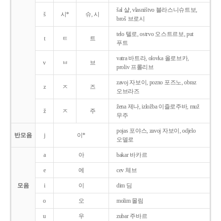
šal 샬, vlasništvo 블라스니슈트보,
š
시*
슈, 시
broš 브로시
telo 텔로, ostrvo 오스트르보, put
t
ㅌ
트
푸트
vatra 바트라, olovka 올로브카,
v
ㅂ
브
proliv 프롤리브
zavoj 자보이, pozno 포즈노, obraz
z
ㅈ
즈
오브라즈
žena 제나, izložba 이즐로주바, muž
ž
ㅈ
주
무주
pojas 포야스, zavoj 자보이, odjelo
반모음
j
이*
오델로
a
아
bakar 바카르
e
에
cev 체브
모음
i
이
dim 딤
o
오
molim 몰림
u
우
zubar 주바르