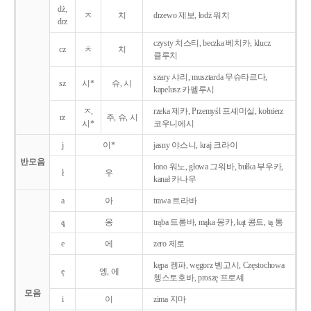
dż,
ㅈ
치
drzewo 제보, łodż 워치
drz
czysty 치스티, beczka 베치카, klucz
cz
ㅊ
치
클루치
szary 샤리, musztarda 무슈타르다,
sz
시*
슈, 시
kapelusz 카펠루시
ㅈ,
rzeka 제카, Przemyśl 프셰미실, kołnierz
rz
주, 슈, 시
시*
코우니에시
j
이*
jasny 야스니, kraj 크라이
반모음
łono 워노, głowa 그워바, bułka 부우카,
ł
우
kanał 카나우
a
아
trawa 트라바
ą̨
옹
trąba 트롱바, mąka 몽카, kąt 콩트, tą 통
e
에
zero 제로
kępa 켕파, węgorz 벵고시, Częstochowa
ę
엥, 에
쳉스토호바, proszę 프로셰
모음
i
이
zima 지마