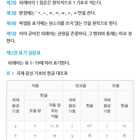
제2항
외래어의 1 음운은 원칙적으로 1 기호로 적는다.
제3항
받침에는 ‘ㄱ, ㄴ, ㄹ, ㅁ, ㅂ, ㅅ, ㅇ’만을 쓴다.
제4항
파열음 표기에는 된소리를 쓰지 않는 것을 원칙으로 한다.
제5항
이미 굳어진 외래어는 관용을 존중하되, 그 범위와 용례는 따로 정
한다.
제2장 표기 일람표
외래어는 표 1~19에 따라 표기한다.
표 1
국제 음성 기호와 한글 대조표
자음
반모음
모음
한글
국제
국제
국제
자음 앞
음성
음성
한글
음성
한글
모음 앞
또는
기호
기호
기호
어말
p
ㅍ
ㅂ, 프
j
이*
i
이
b
ㅂ
브
ɥ
위
y
위