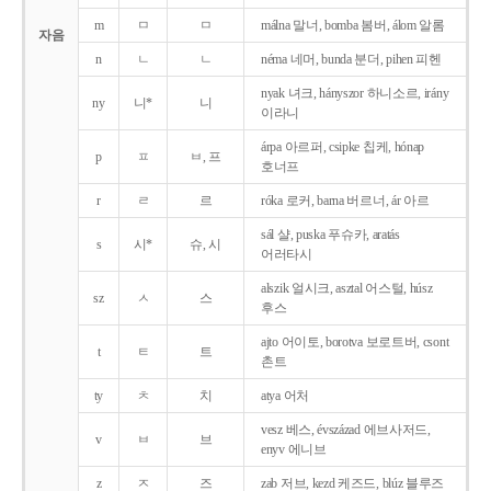
m
ㅁ
ㅁ
málna 말너, bomba 봄버, álom 알롬
자음
n
ㄴ
ㄴ
néma 네머, bunda 분더, pihen 피헨
nyak 녀크, hányszor 하니소르, irány
ny
니*
니
이라니
árpa 아르퍼, csipke 칩케, hónap
p
ㅍ
ㅂ, 프
호너프
r
ㄹ
르
róka 로커, barna 버르너, ár 아르
sál 샬, puska 푸슈카, aratás
s
시*
슈, 시
어러타시
alszik 얼시크, asztal 어스털, húsz
sz
ㅅ
스
후스
ajto 어이토, borotva 보로트버, csont
t
ㅌ
트
촌트
ty
ㅊ
치
atya 어처
vesz 베스, évszázad 에브사저드,
v
ㅂ
브
enyv 에니브
z
ㅈ
즈
zab 저브, kezd 케즈드, blúz 블루즈