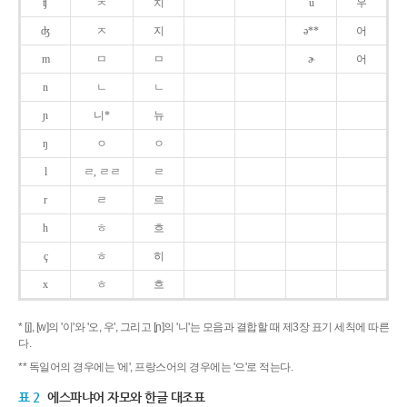
ʧ
ㅊ
치
u
우
ʤ
ㅈ
지
ə**
어
m
ㅁ
ㅁ
ɚ
어
n
ㄴ
ㄴ
ɲ
니*
뉴
ŋ
ㅇ
ㅇ
l
ㄹ, ㄹㄹ
ㄹ
r
ㄹ
르
h
ㅎ
흐
ç
ㅎ
히
x
ㅎ
흐
* [j], [w]의 '이'와 '오, 우', 그리고 [ɲ]의 '니'는 모음과 결합할 때 제3장 표기 세칙에 따른
다.
** 독일어의 경우에는 '에', 프랑스어의 경우에는 '으'로 적는다.
표 2
에스파냐어 자모와 한글 대조표