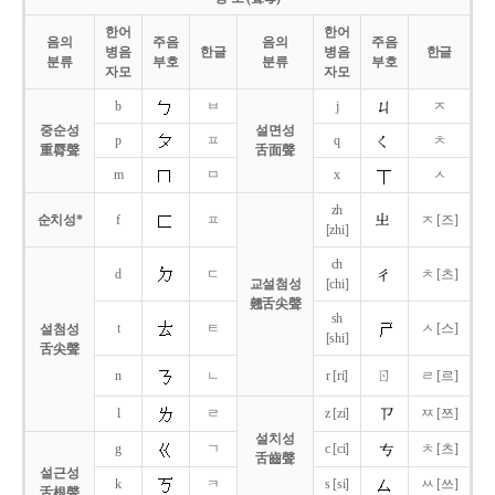
한어
한어
음의
주음
음의
주음
병음
한글
병음
한글
분류
부호
분류
부호
자모
자모
b
ㅂ
j
ㅈ
중순성
설면성
p
ㅍ
q
ㅊ
重脣聲
舌面聲
m
ㅁ
x
ㅅ
zh
순치성*
f
ㅍ
ㅈ [즈]
[zhi]
ch
d
ㄷ
ㅊ [츠]
교설첨성
[chi]
翹舌尖聲
sh
t
ㅌ
ㅅ [스]
설첨성
[shi]
舌尖聲
ㄖ
n
ㄴ
r [ri]
ㄹ [르]
l
ㄹ
z [zi]
ㅉ [쯔]
설치성
g
ㄱ
c [ci]
ㅊ [츠]
舌齒聲
설근성
k
ㅋ
s [si]
ㅆ [쓰]
舌根聲