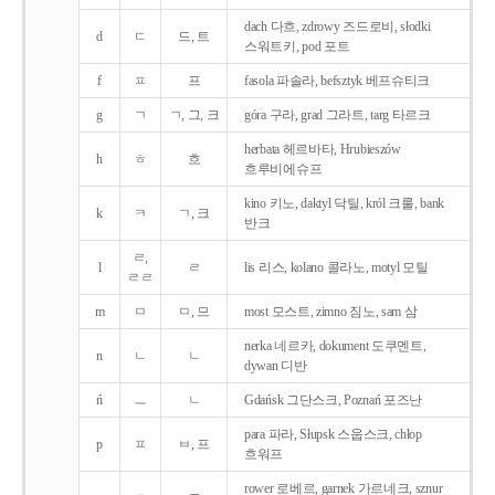
dach 다흐, zdrowy 즈드로비, słodki
d
ㄷ
드, 트
스워트키, pod 포트
f
ㅍ
프
fasola 파솔라, befsztyk 베프슈티크
g
ㄱ
ㄱ, 그, 크
góra 구라, grad 그라트, targ 타르크
herbata 헤르바타, Hrubieszów
h
ㅎ
흐
흐루비에슈프
kino 키노, daktyl 닥틸, król 크룰, bank
k
ㅋ
ㄱ, 크
반크
ㄹ,
l
ㄹ
lis 리스, kolano 콜라노, motyl 모틸
ㄹㄹ
m
ㅁ
ㅁ, 므
most 모스트, zimno 짐노, sam 삼
nerka 네르카, dokument 도쿠멘트,
n
ㄴ
ㄴ
dywan 디반
ń
ㅡ
ㄴ
Gdańsk 그단스크, Poznań 포즈난
para 파라, Słupsk 스웁스크, chłop
p
ㅍ
ㅂ, 프
흐워프
rower 로베르, garnek 가르네크, sznur