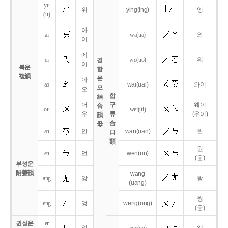
yu
위
ying
(ing)
잉
(u)
아
ai
wa
(ua)
와
이
에
ei
wo
(uo)
워
결
이
복운
합
複韻
운
아
ao
wai
(uai)
와이
모
오
합
結
어
구
웨이
合
ou
wei
(ui)
우
류
(우이)
韻
合
母
an
안
wan
(uan)
완
口
類
원
en
언
wen
(un)
(운)
부성운
附聲韻
wang
ang
앙
왕
(uang)
웡
eng
엉
weng
(ong)
(웅)
권설운
er