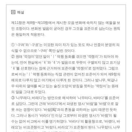
해설
제11항은 제8항~제10항에서 제시한 모음 변화에 속하지 않는 예들을 보
인 조항이다. 변화된 발음이 굳어진 경우 그것을 표준으로 삼는다는 원칙
은 동일하게 적용된다.
① ‘-구려’와 ‘-구료’는 미묘한 의미 차가 있는 듯도 하나 언중이 분명히 의
식할 수 없으므로 ‘-구려’ 쪽만 살린 것이다.
② 원래 ‘깍정이’였던 말이 ‘ㅣ’ 역행 동화를 겪으면 ‘깍젱이’가 되어야 하
는데, 언어 현실에서 ‘ㅐ’와 ‘ㅔ’가 발음으로 뚜렷이 구별되지 않고 표기상
‘ㅐ’를 선호한다는 점에 근거하여 표준어를 ‘깍쟁이’로 정하였다. 그럼으
로써 이는 ‘ㅣ’ 역행 동화와는 직접 관련이 없어진 표준어가 되어 제9항의
예외로 다루지 않고 여기에서 다루게 된 것이다. 그러나 밤나무, 떡갈나
무 따위의 열매를 싸고 있는 술잔 모양의 받침을 뜻하는 ‘깍정이’는 원래
의 말을 그대로 두었다.
③ ‘나무래다, 바래다’는 방언으로 해석하여 ‘나무라다, 바라다’를 표준어
로 삼았다. 그런데 근래 ‘바라다’에서 파생된 명사 ‘바람’을 ‘바램’으로 잘
못 쓰는 경향이 있다. ‘바람[風]’과의 혼동을 피하려는 심리 때문인 듯하
다. 그러나 동사가 ‘바라다’인 이상 그로부터 파생된 명사가 ‘바램’이 될
수는 없어 비고에서 이를 명기하였다. ‘바라다’의 활용형으로, ‘바랬다, 바
래요’는 비표준형이고 ‘바랐다, 바라요’가 표준형이 된다. ‘나무랐다, 나무