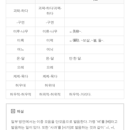
괴퍅-하다/괴팩-
괴팍-하다
하다
-구먼
-구면
미루-나무
미류-나무
←美柳~.
미륵
미력
←彌勒. ~보살, ~불, 돌~.
여느
여늬
온-달
왼-달
만 한 달.
으레
으례
케케-묵다
켸켸-묵다
허우대
허위대
허우적-허우적
허위적-허위적
허우적-거리다.
해설
일부 방언에서는 이중 모음을 단모음으로 발음한다. 가령 ‘벼’를 [베]라고
발음하는 일이 있다. 또한 ‘사과’를 [사가]로 발음하는 것과 같이 ‘ㅚ, ㅟ,