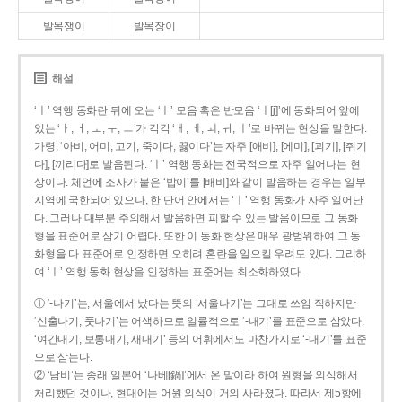
발목쟁이
발목장이
해설
‘ㅣ’ 역행 동화란 뒤에 오는 ‘ㅣ’ 모음 혹은 반모음 ‘ㅣ[j]’에 동화되어 앞에
있는 ‘ㅏ, ㅓ, ㅗ, ㅜ, ㅡ’가 각각 ‘ㅐ, ㅔ, ㅚ, ㅟ, ㅣ’로 바뀌는 현상을 말한다.
가령, ‘아비, 어미, 고기, 죽이다, 끓이다’는 자주 [애비], [에미], [괴기], [쥐기
다], [끼리다]로 발음된다. ‘ㅣ’ 역행 동화는 전국적으로 자주 일어나는 현
상이다. 체언에 조사가 붙은 ‘밥이’를 [배비]와 같이 발음하는 경우는 일부
지역에 국한되어 있으나, 한 단어 안에서는 ‘ㅣ’ 역행 동화가 자주 일어난
다. 그러나 대부분 주의해서 발음하면 피할 수 있는 발음이므로 그 동화
형을 표준어로 삼기 어렵다. 또한 이 동화 현상은 매우 광범위하여 그 동
화형을 다 표준어로 인정하면 오히려 혼란을 일으킬 우려도 있다. 그리하
여 ‘ㅣ’ 역행 동화 현상을 인정하는 표준어는 최소화하였다.
① ‘-나기’는, 서울에서 났다는 뜻의 ‘서울나기’는 그대로 쓰임 직하지만
‘신출나기, 풋나기’는 어색하므로 일률적으로 ‘-내기’를 표준으로 삼았다.
‘여간내기, 보통내기, 새내기’ 등의 어휘에서도 마찬가지로 ‘-내기’를 표준
으로 삼는다.
② ‘남비’는 종래 일본어 ‘나베[鍋]’에서 온 말이라 하여 원형을 의식해서
처리했던 것이나, 현대에는 어원 의식이 거의 사라졌다. 따라서 제5항에