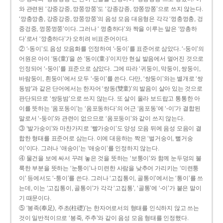
와 관련된 ‘강중강중, 깡쭝깡쭝’도 ‘강종강종, 깡쫑깡쫑’으로 쓰지 않는다.
‘깡충깡충, 강중강중, 깡쭝깡쭝’의 음성 모음 대응형은 각각 ‘껑충껑충, 겅
중겅중, 껑쭝껑쭝’이다. 그러나 ‘ 껑충하다’와 짝을 이루는 말은 ‘깡총하
다’로서 ‘깡충하다’가 오히려 비표준어이다.
② ‘-동이’도 음성 모음화를 인정하여 ‘-둥이’를 표준어로 삼았다. ‘-둥이’의
어원은 아이 ‘동(童)’을 쓴 ‘동이(童-)’이지만 현실 발음에서 멀어진 것으로
인정되어 ‘-둥이’를 표준으로 삼았다. 그에 따라 ‘귀둥이, 막둥이, 쌍둥이,
바람둥이, 흰둥이’에서 모두 ‘-둥이’를 쓴다. 다만, ‘쌍둥이’와는 별개로 ‘쌍
동밤’과 같은 단어에서는 한자어 ‘쌍동(雙童)’의 발음이 살아 있는 것으로
판단되므로 ‘쌍둥밤’으로 쓰지 않는다. 또 살이 올라 보드랍고 통통한 아
이를 뜻하는 ‘옴포동이’는 ‘옴포동하다’의 어근 ‘옴포동’에 ‘-이’가 결합된
말로서 ‘-둥이’와 관련이 없으므로 ‘옴포둥이’와 같이 쓰지 않는다.
③ ‘발가숭이’와 마찬가지로 ‘빨가숭이’도 양성 모음 뒤에 음성 모음이 결
합한 형태를 표준어로 삼는다. 이에 대응하는 짝은 ‘벌거숭이, 뻘거숭
이’이다. 그러나 ‘애송이’는 ‘애숭이’를 인정하지 않는다.
④ 물건을 보에 싸서 꾸려 놓은 것을 뜻하는 ‘보퉁이’와 함께 눈두덩의 불
룩한 부분을 뜻하는 ‘눈퉁이’나 미련한 사람을 낮추어 가리키는 ‘미련퉁
이’ 등에서도 ‘-퉁이’를 쓴다. 그러나 ‘고집통이, 골통이’에서는 ‘통이’를 쓰
는데, 이는 ‘고집통이, 골통이’가 각각 ‘고집통’, ‘골통’에 ‘-이’가 붙은 말이
기 때문이다.
⑤ ‘봉족(奉足), 주초(柱礎)’는 한자어로서의 형태를 인식하지 않고 쓰는
것이 일반적이므로 ‘봉죽, 주추’와 같이 음성 모음 형태를 인정했다.