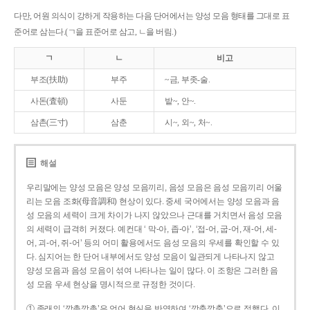
다만, 어원 의식이 강하게 작용하는 다음 단어에서는 양성 모음 형태를 그대로 표
준어로 삼는다.(ㄱ을 표준어로 삼고, ㄴ을 버림.)
ㄱ
ㄴ
비고
부조(扶助)
부주
~금, 부좃-술.
사돈(査頓)
사둔
밭~, 안~.
삼촌(三寸)
삼춘
시~, 외~, 처~.
해설
우리말에는 양성 모음은 양성 모음끼리, 음성 모음은 음성 모음끼리 어울
리는 모음 조화(母音調和) 현상이 있다. 중세 국어에서는 양성 모음과 음
성 모음의 세력이 크게 차이가 나지 않았으나 근대를 거치면서 음성 모음
의 세력이 급격히 커졌다. 예컨대 ‘ 막-아, 좁-아’, ‘접-어, 굽-어, 재-어, 세-
어, 괴-어, 쥐-어’ 등의 어미 활용에서도 음성 모음의 우세를 확인할 수 있
다. 심지어는 한 단어 내부에서도 양성 모음이 일관되게 나타나지 않고
양성 모음과 음성 모음이 섞여 나타나는 일이 많다. 이 조항은 그러한 음
성 모음 우세 현상을 명시적으로 규정한 것이다.
① 종래의 ‘깡총깡총’은 언어 현실을 반영하여 ‘깡충깡충’으로 정했다. 이