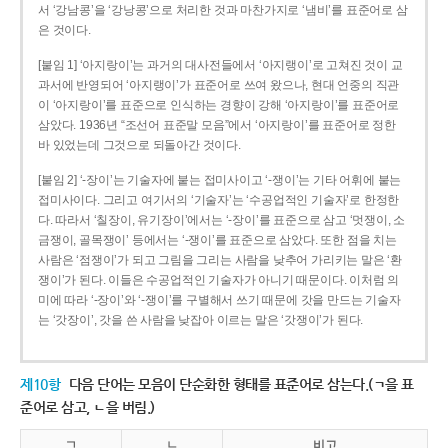
서 ‘강남콩’을 ‘강낭콩’으로 처리한 것과 마찬가지로 ‘냄비’를 표준어로 삼
은 것이다.
[붙임 1] ‘아지랑이’는 과거의 대사전들에서 ‘아지랭이’로 고쳐진 것이 교
과서에 반영되어 ‘아지랭이’가 표준어로 쓰여 왔으나, 현대 언중의 직관
이 ‘아지랑이’를 표준으로 인식하는 경향이 강해 ‘아지랑이’를 표준어로
삼았다. 1936년 “조선어 표준말 모음”에서 ‘아지랑이’를 표준어로 정한
바 있었는데 그것으로 되돌아간 것이다.
[붙임 2] ‘-장이’는 기술자에 붙는 접미사이고 ‘-쟁이’는 기타 어휘에 붙는
접미사이다. 그리고 여기서의 ‘기술자’는 ‘수공업적인 기술자’로 한정한
다. 따라서 ‘칠장이, 유기장이’에서는 ‘-장이’를 표준으로 삼고 ‘멋쟁이, 소
금쟁이, 골목쟁이’ 등에서는 ‘-쟁이’를 표준으로 삼았다. 또한 점을 치는
사람은 ‘점쟁이’가 되고 그림을 그리는 사람을 낮추어 가리키는 말은 ‘환
쟁이’가 된다. 이들은 수공업적인 기술자가 아니기 때문이다. 이처럼 의
미에 따라 ‘-장이’와 ‘-쟁이’를 구별해서 쓰기 때문에 갓을 만드는 기술자
는 ‘갓장이’, 갓을 쓴 사람을 낮잡아 이르는 말은 ‘갓쟁이’가 된다.
제10항
다음 단어는 모음이 단순화한 형태를 표준어로 삼는다.(ㄱ을 표
준어로 삼고, ㄴ을 버림.)
ㄱ
ㄴ
비고