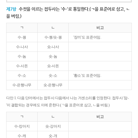
제7항
수컷을 이르는 접두사는 '수-'로 통일한다.(ㄱ을 표준어로 삼고, ㄴ
을 버림.)
ㄱ
ㄴ
비고
수-꿩
수-퀑/숫-꿩
'장끼'도 표준어임.
수-나사
숫-나사
수-놈
숫-놈
수-사돈
숫-사돈
수-소
숫-소
'황소'도 표준어임.
수-은행나무
숫-은행나무
다만 1. 다음 단어에서는 접두사 다음에서 나는 거센소리를 인정한다. 접두사 '암-
'이 결합되는 경우에도 이에 준한다.(ㄱ을 표준어로 삼고, ㄴ을 버림.)
ㄱ
ㄴ
비고
수-캉아지
숫-강아지
수-캐
숫-개