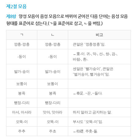
제2절 모음
제8항
양성 모음이 음성 모음으로 바뀌어 굳어진 다음 단어는 음성 모음
형태를 표준어로 삼는다.(ㄱ을 표준어로 삼고, ㄴ을 버림.)
ㄱ
ㄴ
비고
깡충-깡충
깡총-깡총
큰말은 ‘껑충껑충’임.
←童-이. 귀-, 막-, 선-, 쌍-, 검-,
-둥이
-동이
바람-, 흰-.
센말은 ‘빨가숭이’, 큰말은
발가-숭이
발가-송이
‘벌거숭이, 뻘거숭이’임.
보퉁이
보통이
봉죽
봉족
←奉足. ~꾼, ~들다.
뻗정-다리
뻗장-다리
아서, 아서라
앗아, 앗아라
하지 말라고 금지하는 말.
오뚝-이
오똑-이
부사도 ‘오뚝-이’임.
주추
주초
←柱礎. 주춧-돌.