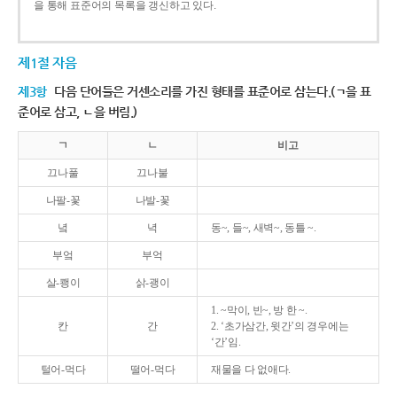
을 통해 표준어의 목록을 갱신하고 있다.
제1절 자음
제3항
다음 단어들은 거센소리를 가진 형태를 표준어로 삼는다.(ㄱ을 표
준어로 삼고, ㄴ을 버림.)
ㄱ
ㄴ
비고
끄나풀
끄나불
나팔-꽃
나발-꽃
녘
녁
동~, 들~, 새벽~, 동틀 ~.
부엌
부억
살-쾡이
삵-괭이
1. ~막이, 빈~, 방 한 ~.
칸
간
2. ‘초가삼간, 윗간’의 경우에는
‘간’임.
털어-먹다
떨어-먹다
재물을 다 없애다.