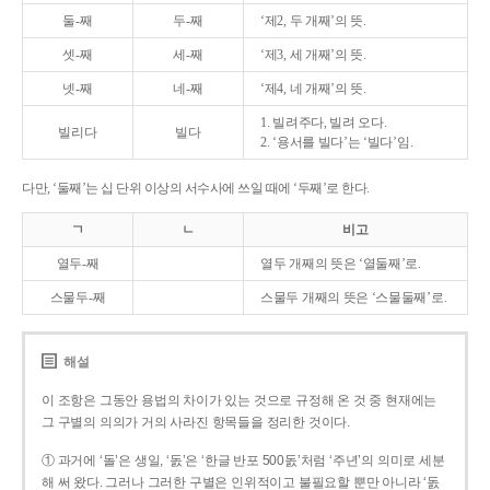
둘-째
두-째
‘제2, 두 개째’의 뜻.
셋-째
세-째
‘제3, 세 개째’의 뜻.
넷-째
네-째
‘제4, 네 개째’의 뜻.
1. 빌려주다, 빌려 오다.
빌리다
빌다
2. ‘용서를 빌다’는 ‘빌다’임.
다만, ‘둘째’는 십 단위 이상의 서수사에 쓰일 때에 ‘두째’로 한다.
ㄱ
ㄴ
비고
열두-째
열두 개째의 뜻은 ‘열둘째’로.
스물두-째
스물두 개째의 뜻은 ‘스물둘째’로.
해설
이 조항은 그동안 용법의 차이가 있는 것으로 규정해 온 것 중 현재에는
그 구별의 의의가 거의 사라진 항목들을 정리한 것이다.
① 과거에 ‘돌’은 생일, ‘돐’은 ‘한글 반포 500돐’처럼 ‘주년’의 의미로 세분
해 써 왔다. 그러나 그러한 구별은 인위적이고 불필요할 뿐만 아니라 ‘돐