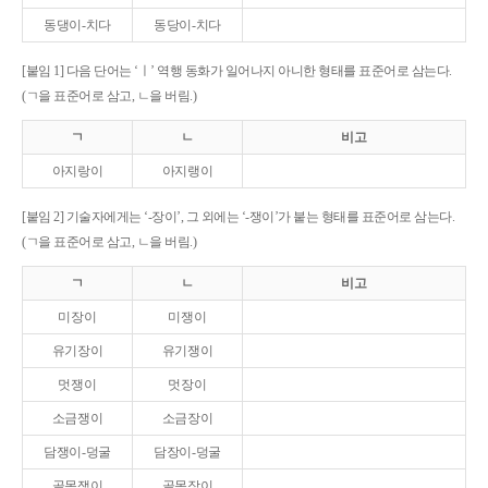
동댕이-치다
동당이-치다
[붙임 1] 다음 단어는 ‘ㅣ’ 역행 동화가 일어나지 아니한 형태를 표준어로 삼는다.
(ㄱ을 표준어로 삼고, ㄴ을 버림.)
ㄱ
ㄴ
비고
아지랑이
아지랭이
[붙임 2] 기술자에게는 ‘-장이’, 그 외에는 ‘-쟁이’가 붙는 형태를 표준어로 삼는다.
(ㄱ을 표준어로 삼고, ㄴ을 버림.)
ㄱ
ㄴ
비고
미장이
미쟁이
유기장이
유기쟁이
멋쟁이
멋장이
소금쟁이
소금장이
담쟁이-덩굴
담장이-덩굴
골목쟁이
골목장이