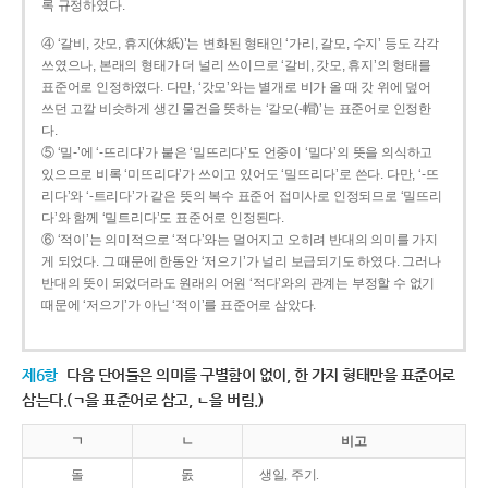
록 규정하였다.
④ ‘갈비, 갓모, 휴지(休紙)’는 변화된 형태인 ‘가리, 갈모, 수지’ 등도 각각
쓰였으나, 본래의 형태가 더 널리 쓰이므로 ‘갈비, 갓모, 휴지’의 형태를
표준어로 인정하였다. 다만, ‘갓모’와는 별개로 비가 올 때 갓 위에 덮어
쓰던 고깔 비슷하게 생긴 물건을 뜻하는 ‘갈모(-帽)’는 표준어로 인정한
다.
⑤ ‘밀-’에 ‘-뜨리다’가 붙은 ‘밀뜨리다’도 언중이 ‘밀다’의 뜻을 의식하고
있으므로 비록 ‘미뜨리다’가 쓰이고 있어도 ‘밀뜨리다’로 쓴다. 다만, ‘-뜨
리다’와 ‘-트리다’가 같은 뜻의 복수 표준어 접미사로 인정되므로 ‘밀뜨리
다’와 함께 ‘밀트리다’도 표준어로 인정된다.
⑥ ‘적이’는 의미적으로 ‘적다’와는 멀어지고 오히려 반대의 의미를 가지
게 되었다. 그 때문에 한동안 ‘저으기’가 널리 보급되기도 하였다. 그러나
반대의 뜻이 되었더라도 원래의 어원 ‘적다’와의 관계는 부정할 수 없기
때문에 ‘저으기’가 아닌 ‘적이’를 표준어로 삼았다.
제6항
다음 단어들은 의미를 구별함이 없이, 한 가지 형태만을 표준어로
삼는다.(ㄱ을 표준어로 삼고, ㄴ을 버림.)
ㄱ
ㄴ
비고
돌
돐
생일, 주기.