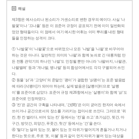
해설
제3항은 예사소리나 된소리가 거센소리로 변한 경우의 예이다. 사실 ‘나
팔꽃’이나 ‘끄나풀’ 등은 이 표준어 규정이 공표되기 전에 이미 일반화되
었던 형태들이다. 이 점에서 여기 예시한 어휘는 이미 뿌리를 내린 형태
들을 인정하는 성격이 크다.
① ‘나발꽃’이 ‘나팔꽃’으로 바뀌었으나 모든 ‘나발’을 ‘나팔’로 바꾸어야
하는 것은 아니다. 일반적인 의미의 ‘나팔’과 함께 놋쇠로 긴 대롱처럼 만
든 전통 관악기의 하나인 ‘나발’도 인정될 뿐만 아니라 ‘나팔바지, 나팔관,
나팔벌레’ 등과 ‘개나발, 병나발’ 등의 합성어에서도 각각 구별되어 쓰인
다.
② 동물 ‘삵’과 ‘고양이’의 준말인 ‘괭이’가 결합한 ‘삵괭이’는 표준 발음법
에 따라 [삭꽹이]가 되어야 하는데, 실제 발음은 [살쾡이]이므로 ‘살쾡
이’를 표준어로 삼았다. 표준어 규정 제26항에서는 ‘살쾡이’와 함께 ‘삵’도
표준어로 인정하였다.
③ ‘칸’은 공간의 구획을 나타내며, ‘간(間)’은 이미 굳어진 한자어 속에서
쓰이거나 공간으로서의 장소를 가리키는 접미사로 쓰인다. 그러므로 ‘위
칸, 한 칸 벌리다, 비어 있는 칸’ 등에서는 ‘칸’을 쓰고 ‘초가삼간, 뒷간, 마
구간, 방앗간, 외양간, 푸줏간, 헛간’ 등에서는 ‘간’을 쓴다.
④ ‘털다’는 달려 있는 것, 붙어 있는 것 따위가 떨어지게 흔들거나 치거나
한다는 뜻으로, 주로 ‘옷, 이불’ 등과 같이 먼지 따위가 붙어 있는 대상을