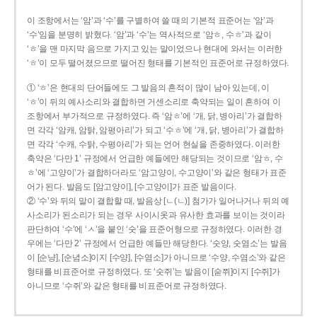
이 조항에서는 ‘암’과 ‘수’를 구별하여 쓸 때의 기본적 표준어는 ‘암’과
‘수’임을 분명히 밝혔다. ‘암’과 ‘수’는 역사적으로 ‘암ㅎ, 수ㅎ’과 같이
‘ㅎ’을 맨 마지막 음으로 가지고 있는 말이었으나 현대에 와서는 이러한
‘ㅎ’이 모두 떨어졌으므로 떨어진 형태를 기본적인 표준어로 규정하였다.
① ‘ㅎ’은 현대의 단어들에도 그 발음의 흔적이 많이 남아 있는데, 이
‘ㅎ’이 뒤의 예사소리와 결합하면 거센소리로 축약되는 일이 흔하여 이
조항에서 부가적으로 규정하였다. 즉 ‘암ㅎ’에 ‘개, 닭, 병아리’가 결합하
면 각각 ‘암캐, 암탉, 암평아리’가 되고 ‘수ㅎ’에 ‘개, 닭, 병아리’가 결합하
면 각각 ‘수캐, 수탉, 수평아리’가 되는 언어 현실을 존중하였다. 이러한
축약은 ‘다만 1’ 규정에서 언급한 예들에만 해당되는 것이므로 ‘암ㅎ, 수
ㅎ’에 ‘고양이’가 결합하더라도 ‘암고양이, 수고양이’와 같은 형태가 표준
어가 된다. 발음도 [암고양이], [수고양이]가 표준 발음이다.
② ‘수’와 뒤의 말이 결합할 때, 발음상 [ㄴ(ㄴ)] 첨가가 일어나거나 뒤의 예
사소리가 된소리가 되는 경우 사이시옷과 유사한 효과를 보이는 것이라
판단하여 ‘수’에 ‘ㅅ’을 붙인 ‘숫’을 표준어형으로 규정하였다. 이러한 경
우에는 ‘다만 2’ 규정에서 언급한 예들만 해당한다. ‘숫양, 숫염소’는 발음
이 [순냥], [순념소]이지 [수양], [수염소]가 아니므로 ‘수양, 수염소’와 같은
형태를 비표준어로 규정하였다. 또 ‘숫쥐’는 발음이 [숟쮜]이지 [수쥐]가
아니므로 ‘수쥐’와 같은 형태를 비표준어로 규정하였다.