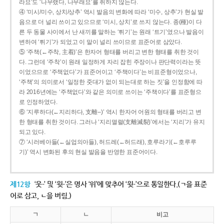
라요’도 ‘나무랬다, 나무래요’를 취하지 않는다.
④ ‘미시/미수, 상치/상추’ 역시 발음의 변화에 따라 ‘미수, 상추’가 현실 발
음으로 더 널리 쓰이고 있으므로 ‘미시, 상치’로 쓰지 않는다. 종(種)이 다
른 두 동물 사이에서 난 새끼를 말하는 ‘튀기’는 원래 ‘트기’였으나 발음이
변하여 ‘튀기’가 되었고 이 말이 널리 쓰이므로 표준어로 삼았다.
⑤ ‘주책(←주착, 主着)’은 한자어 형태를 버리고 변한 형태를 취한 것이
다. 그런데 ‘주착’이 원래 일정하게 자리 잡힌 주장이나 판단력이라는 뜻
이었으므로 ‘주책없다’가 표준어이고 ‘주책이다’는 비표준형이었으나,
‘주책’의 의미로서 ‘일정한 줏대가 없이 되는대로 하는 짓’을 인정함에 따
라 2016년에는 ‘주책없다’와 같은 의미로 쓰이는 ‘주책이다’를 표준형으
로 인정하였다.
⑥ ‘지루하다(←지리하다, 支離--)’ 역시 한자어 어원의 형태를 버리고 변
한 형태를 취한 것이다. 그러나 ‘지리멸렬(支離滅裂)’에서는 ‘지리’가 유지
되고 있다.
⑦ ‘시러베아들(←실업의아들), 허드레(←허드래), 호루라기(←호루루
기)’ 역시 변화된 후의 현실 발음을 반영한 표준어이다.
제12항
‘웃-’ 및 ‘윗-’은 명사 ‘위’에 맞추어 ‘윗-’으로 통일한다.(ㄱ을 표준
어로 삼고, ㄴ을 버림.)
ㄱ
ㄴ
비고