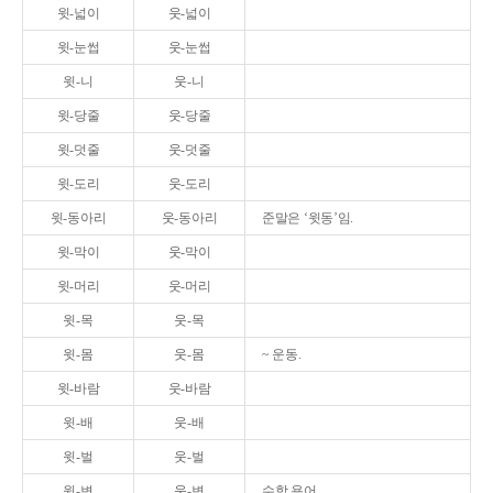
윗-넓이
웃-넓이
윗-눈썹
웃-눈썹
윗-니
웃-니
윗-당줄
웃-당줄
윗-덧줄
웃-덧줄
윗-도리
웃-도리
윗-동아리
웃-동아리
준말은 ‘윗동’임.
윗-막이
웃-막이
윗-머리
웃-머리
윗-목
웃-목
윗-몸
웃-몸
~ 운동.
윗-바람
웃-바람
윗-배
웃-배
윗-벌
웃-벌
윗-변
웃-변
수학 용어.