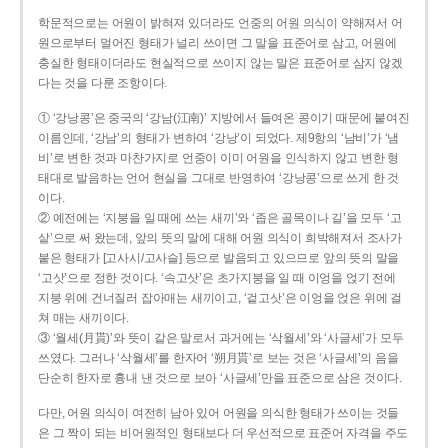
학문적으로는 어원이 밝혀져 있더라도 언중의 어원 의식이 약해져서 어
원으로부터 멀어진 형태가 널리 쓰이면 그 말을 표준어로 삼고, 어원에
충실한 형태이더라도 현실적으로 쓰이지 않는 말은 표준어로 삼지 않겠
다는 것을 다룬 조항이다.
① ‘강낭콩’은 중국의 ‘강남(江南)’ 지방에서 들여온 콩이기 때문에 붙여진
이름인데, ‘강남’의 형태가 변하여 ‘강낭’이 되었다. 제9항의 ‘남비’가 ‘냄
비’로 변한 것과 마찬가지로 언중이 이미 어원을 인식하지 않고 변한 형
태대로 발음하는 언어 현실을 그대로 반영하여 ‘강낭콩’으로 쓰게 한 것
이다.
② 예전에는 ‘지붕을 일 때에 쓰는 새끼’와 ‘좁은 골목이나 길’을 모두 ‘고
샅’으로 써 왔는데, 앞의 뜻의 말에 대해 어원 의식이 희박해져서 조사가
붙은 형태가 [고사시/고사슬] 등으로 발음되고 있으므로 앞의 뜻의 말을
‘고삿’으로 정한 것이다. ‘속고삿’은 초가지붕을 일 때 이엉을 얹기 전에
지붕 위에 건너질러 잡아매는 새끼이고, ‘겉고삿’은 이엉을 얹은 위에 걸
쳐 매는 새끼이다.
③ ‘월세(月貰)’와 뜻이 같은 말로서 과거에는 ‘삭월세’와 ‘사글세’가 모두
쓰였다. 그러나 ‘삭월세’를 한자어 ‘朔月貰’로 보는 것은 ‘사글세’의 음을
단순히 한자로 흉내 낸 것으로 보아 ‘사글세’만을 표준으로 삼은 것이다.
다만, 어원 의식이 여전히 남아 있어 어원을 의식한 형태가 쓰이는 것들
은 그 짝이 되는 비어원적인 형태보다 더 우선적으로 표준어 자격을 주도