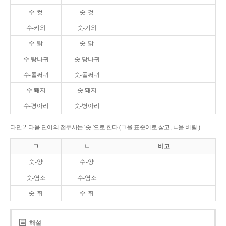
수-컷
숫-것
수-키와
숫-기와
수-탉
숫-닭
수-탕나귀
숫-당나귀
수-톨쩌귀
숫-돌쩌귀
수-퇘지
숫-돼지
수-평아리
숫-병아리
다만 2. 다음 단어의 접두사는 '숫-'으로 한다.(ㄱ을 표준어로 삼고, ㄴ을 버림.)
ㄱ
ㄴ
비고
숫-양
수-양
숫-염소
수-염소
숫-쥐
수-쥐
해설