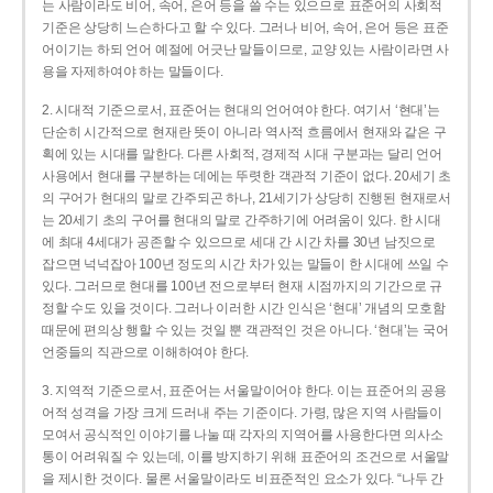
는 사람이라도 비어, 속어, 은어 등을 쓸 수는 있으므로 표준어의 사회적
기준은 상당히 느슨하다고 할 수 있다. 그러나 비어, 속어, 은어 등은 표준
어이기는 하되 언어 예절에 어긋난 말들이므로, 교양 있는 사람이라면 사
용을 자제하여야 하는 말들이다.
2. 시대적 기준으로서, 표준어는 현대의 언어여야 한다. 여기서 ‘현대’는
단순히 시간적으로 현재란 뜻이 아니라 역사적 흐름에서 현재와 같은 구
획에 있는 시대를 말한다. 다른 사회적, 경제적 시대 구분과는 달리 언어
사용에서 현대를 구분하는 데에는 뚜렷한 객관적 기준이 없다. 20세기 초
의 구어가 현대의 말로 간주되곤 하나, 21세기가 상당히 진행된 현재로서
는 20세기 초의 구어를 현대의 말로 간주하기에 어려움이 있다. 한 시대
에 최대 4세대가 공존할 수 있으므로 세대 간 시간 차를 30년 남짓으로
잡으면 넉넉잡아 100년 정도의 시간 차가 있는 말들이 한 시대에 쓰일 수
있다. 그러므로 현대를 100년 전으로부터 현재 시점까지의 기간으로 규
정할 수도 있을 것이다. 그러나 이러한 시간 인식은 ‘현대’ 개념의 모호함
때문에 편의상 행할 수 있는 것일 뿐 객관적인 것은 아니다. ‘현대’는 국어
언중들의 직관으로 이해하여야 한다.
3. 지역적 기준으로서, 표준어는 서울말이어야 한다. 이는 표준어의 공용
어적 성격을 가장 크게 드러내 주는 기준이다. 가령, 많은 지역 사람들이
모여서 공식적인 이야기를 나눌 때 각자의 지역어를 사용한다면 의사소
통이 어려워질 수 있는데, 이를 방지하기 위해 표준어의 조건으로 서울말
을 제시한 것이다. 물론 서울말이라도 비표준적인 요소가 있다. “나두 간