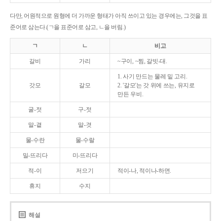
다만, 어원적으로 원형에 더 가까운 형태가 아직 쓰이고 있는 경우에는, 그것을 표
준어로 삼는다.(ㄱ을 표준어로 삼고, ㄴ을 버림.)
ㄱ
ㄴ
비고
갈비
가리
~구이, ~찜, 갈빗-대.
1. 사기 만드는 물레 밑 고리.
갓모
갈모
2. '갈모'는 갓 위에 쓰는, 유지로
만든 우비.
굴-젓
구-젓
말-곁
말-겻
물-수란
물-수랄
밀-뜨리다
미-뜨리다
적-이
저으기
적이-나, 적이나-하면.
휴지
수지
해설