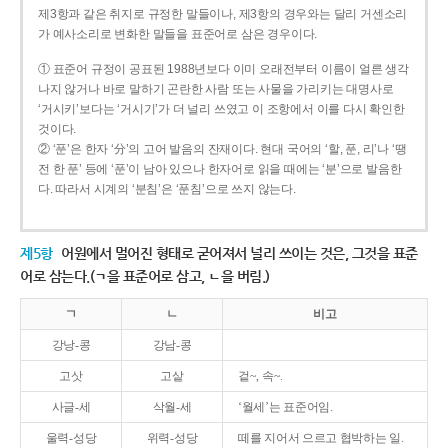
제3항과 같은 취지로 규정한 말들이나, 제3항의 경우와는 달리 거센소리
가 예사소리로 변화한 말들을 표준어로 삼은 경우이다.
① 표준어 규정이 공표된 1988년보다 이미 오래전부터 이름이 얼른 생각
나지 않거나 바로 말하기 곤란한 사람 또는 사물을 가리키는 대명사로
‘거시키’보다는 ‘거시기’가 더 널리 쓰였고 이 조항에서 이를 다시 확인한
것이다.
② ‘푼’은 한자 ‘分’의 고어 발음의 잔재이다. 현대 국어의 ‘할, 푼, 리’나 ‘땡
전 한 푼’ 등에 ‘푼’이 남아 있으나 한자어로 읽을 때에는 ‘분’으로 발음한
다. 따라서 시계의 ‘분침’은 ‘푼침’으로 쓰지 않는다.
제5항
어원에서 멀어진 형태로 굳어져서 널리 쓰이는 것은, 그것을 표준
어로 삼는다.(ㄱ을 표준어로 삼고, ㄴ을 버림.)
ㄱ
ㄴ
비고
강낭-콩
강남-콩
고삿
고샅
겉~, 속~.
사글-세
삭월-세
‘월세’는 표준어임.
울력-성당
위력-성당
떼를 지어서 으르고 협박하는 일.