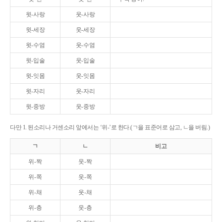
윗-사랑
웃-사랑
윗-세장
웃-세장
윗-수염
웃-수염
윗-입술
웃-입술
윗-잇몸
웃-잇몸
윗-자리
웃-자리
윗-중방
웃-중방
다만 1. 된소리나 거센소리 앞에서는 ‘위-’로 한다.(ㄱ을 표준어로 삼고, ㄴ을 버림.)
ㄱ
ㄴ
비고
위-짝
웃-짝
위-쪽
웃-쪽
위-채
웃-채
위-층
웃-층