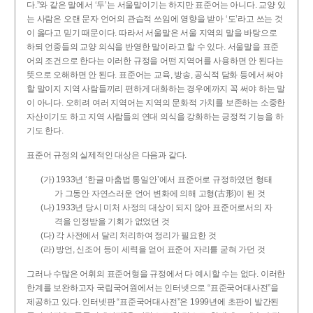
다.”와 같은 말에서 ‘두’는 서울말이기는 하지만 표준어는 아니다. 교양 있
는 사람은 오랜 문자 언어의 관습적 쓰임에 영향을 받아 ‘도’라고 쓰는 것
이 옳다고 믿기 때문이다. 따라서 서울말은 서울 지역의 말을 바탕으로
하되 언중들의 교양 의식을 반영한 말이라고 할 수 있다. 서울말을 표준
어의 조건으로 한다는 이러한 규정을 어떤 지역어를 사용하면 안 된다는
뜻으로 오해하면 안 된다. 표준어는 교육, 방송, 공식적 담화 등에서 써야
할 말이지 지역 사람들끼리 편하게 대화하는 경우에까지 꼭 써야 하는 말
이 아니다. 오히려 여러 지역어는 지역의 문화적 가치를 보존하는 소중한
자산이기도 하고 지역 사람들의 연대 의식을 강화하는 긍정적 기능을 하
기도 한다.
표준어 규정의 실제적인 대상은 다음과 같다.
(가) 1933년 ‘한글 마춤법 통일안’에서 표준어로 규정하였던 형태
가 그동안 자연스러운 언어 변화에 의해 고형(古形)이 된 것
(나) 1933년 당시 미처 사정의 대상이 되지 않아 표준어로서의 자
격을 인정받을 기회가 없었던 것
(다) 각 사전에서 달리 처리하여 정리가 필요한 것
(라) 방언, 신조어 등이 세력을 얻어 표준어 자리를 굳혀 가던 것
그러나 수많은 어휘의 표준어형을 규정에서 다 예시할 수는 없다. 이러한
한계를 보완하고자 국립국어원에서는 인터넷으로 “표준국어대사전”을
제공하고 있다. 인터넷판 “표준국어대사전”은 1999년에 초판이 발간된