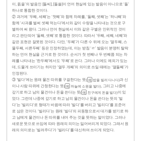
이, 돐을’의 발음인 [돌씨], [돌쓸]이 언어 현실에 있는 발음이 아니므로 ‘돌’
하나로 통합한 것이다.
② 과거에 ‘두째, 세째’는 ‘첫째’와 함께 차례를, ‘둘째, 셋째’는 ‘하나째’와
함께 ‘사과를 벌써 셋째 먹는다’에서와 같이 수량을 나타내는 것으로 구
별하여 써 왔다. 그러나 언어 현실에서 이와 같은 구별은 인위적인 것이
라고 판단되어 ‘둘째, 셋째’로 통합한 것이다. 따라서 ‘두째, 세째, 네째’와
같은 표현은 잘못된 것이다. 다만, ‘두째’가 다른 수 뒤에 오는 ‘열두째, 스
물두째, 서른두째’ 등은 인정하였는데, 이는 받침 ‘ㄹ’ 발음이 분명히 탈락
하는 언어 현실을 근거로 한 것이다. 순서가 첫 번째나 두 번째쯤 되는 차
례를 나타내는 ‘한두째’에서도 ‘두째’로 쓴다. 그러나 이에도 예외가 있는
데, 드물게 쓰이기는 하지만 ‘열두 개째’의 의미로 쓰일 때에는 ‘열둘째’가
인정된다.
③ ‘빌다’에는 원래 물건 따위를 구걸한다는 뜻
과 신
(
밥을 빌러 다니다)
예
이나 사람 따위에 간청한다는 뜻
, 그리고 나중에
(
하늘에 소원을 빌다)
예
갚기로 하고 남의 물건이나 돈을 쓴다는 뜻
이 있
(
친구에게 돈을 빌다)
예
었다. 그런데 나중에 갚기로 하고 남의 물건이나 돈을 쓴다는 뜻의 ‘빌
다’는 ‘빌리다’로 형태가 바뀜에 따라 ‘빌다’를 버리고 ‘빌리다’를 표준어
로 삼은 것이다. ‘빌리다’는 원래 ‘빌다’의 피동형으로서 대가를 받기로 하
고 남에게 물건이나 돈 따위를 내어 주는 것을 뜻하는 말이었다. 그러나
새로운 뜻으로 쓰임에 따라 원래의 의미는 잃어버리게 되었다. 그래서 원
래의 의미로는 ‘빌려주다’가 ‘빌리다’를 대신하여 쓰이게 되었다.