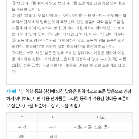
⑥ ‘뻗장다리’를 취하지 않고 ‘뻗정다리’를 표준어로 삼은 것은 언어 현실
을 수용한 것이다.
⑦ 금지(禁止)의 뜻을 나타내는 ‘앗아, 앗아라’는 빼앗는다는 원뜻과는 멀
어져서 단지 하지 말라는 뜻이 되었는데, 현실 발음에 따라 음성 모음 형
태를 취하여 ‘아서, 아서라’로 한 것이다. 어원 의식이 희박해졌으므로 어
법에 따라 ‘앗어, 앗어라’와 같이 적지 않고 ‘아서, 아서라’와 같이 적는다.
⑧ ‘오똑이’도 명사나 부사로 다 인정하지 않고 ‘오뚝이’만을 표준어로 정
하였다. ‘오똑하다’도 취하지 않고 ‘오뚝하다’를 표준어로 삼는다.
⑨ 다만, ‘부주, 사둔, 삼춘’은 널리 쓰이는 형태이나, 이들은 한자어 어원
을 의식하는 경향이 커서 음성 모음화를 인정하지 않고 ‘부조(扶助), 사돈
(査頓), 삼촌(三寸)’과 같이 한자어 발음을 그대로 쓴 것을 표준어로 삼았
다.
제9항
‘ㅣ’ 역행 동화 현상에 의한 발음은 원칙적으로 표준 발음으로 인정
하지 아니하되, 다만 다음 단어들은 그러한 동화가 적용된 형태를 표준어
로 삼는다.(ㄱ을 표준어로 삼고, ㄴ을 버림.)
ㄱ
ㄴ
비고
-내기
-나기
서울-, 시골-, 신출-, 풋-.
냄비
남비