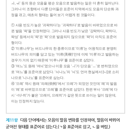
ㅘ, ㅝ’ 등의 원순 모음을 평순 모음으로 발음하는 일은 더 흔히 일어난다.
그러나 이 조항에서 다룬 단어들은 표준어 지역에서도 모음의 단순화 과
정을 겪고, 애초의 형태는 들어 보기 어렵게 된 것들이다.
① 사용 빈도가 높은 ‘괴퍅하다’는 ‘괴팍하다’로 발음이 바뀌었으므로 바
뀐 발음 ‘팍’을 인정하였다. 그러나 사용 빈도가 낮은 ‘강퍅하다, 퍅하다,
퍅성’ 등에서의 ‘퍅’은 ‘팍’으로 발음되지 않으므로 ‘퍅’이 아직도 표준어
형이다.
② ‘미류나무’는 버드나무의 한 종류이므로 ‘미류’는 어원적으로 분명히
버드나무의 의미를 담고 있는 ‘미류(美柳)’인데 이제 ‘미류’라고 발음하는
경우가 거의 없기 때문에 ‘미루나무’를 표준어로 삼았다.
③ ‘여느’도 원래 ‘여늬’였으나 이중 모음 ‘ㅢ’가 단모음 ‘ㅡ’로 변하였으므
로 ‘여느’를 표준어로 삼았다. ‘늬나노’의 ‘늬’도 언어 현실에서 [니]로 소리
나므로 ‘니나노’를 표준어로 삼는다.
④ ‘으례’ 역시 원래 ‘의례(依例)’에서 ‘으례’가 되었던 것인데 ‘례’의 발음
이 ‘레’로 바뀌었으므로 ‘으레’를 표준어로 삼았다. 한편 부사 ‘으레’에 다
시 ‘-이/-히’가 붙은 ‘으레이, 으레히’가 같은 뜻으로 쓰이는 일이 많은데,
이는 인정하지 않는다.
제11항
다음 단어에서는 모음의 발음 변화를 인정하여, 발음이 바뀌어
굳어진 형태를 표준어로 삼는다.(ㄱ을 표준어로 삼고, ㄴ을 버림.)