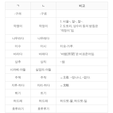
ㄱ
ㄴ
비고
-구려
-구료
1. 서울~, 알~, 찰~.
깍쟁이
깍정이
2. 도토리, 상수리 등의 받침은
‘깍정이’임.
나무라다
나무래다
미수
미시
미숫-가루.
바라다
바래다
‘바램[所望]’은 비표준어임.
상추
상치
~쌈.
시러베-아들
실업의-아들
주책
주착
←主着. ~망나니, ~없다.
지루-하다
지리-하다
←支離.
튀기
트기
허드레
허드래
허드렛-물, 허드렛-일.
호루라기
호루루기