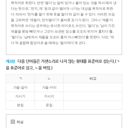
목적어로 취한다. 반면 ‘떨다’는 달려 있거나 붙어 있는 것을 쳐서 떼어 낸
다는 뜻으로, ‘먼지, 재’ 등과 같이 떨어져 나가는 대상을 목적어로 취한
다. 따라서 ‘먼지를 떨기 위해 옷을 털다’와 같이 쓸 수 있다. 이러한 쓰임
을 고려하면 ‘재떨이, 먼지떨이’가 올바른 표기가 된다. 그러나 ‘재물’이
목적어로 쓰이는 경우에는 유사한 의미로도 쓰인다. ‘털다’는 ‘남이 가진
재물을 몽땅 빼앗거나 그것이 보관된 장소를 모조리 뒤지어 훔치다’를,
‘떨다’는 ‘남에게서 재물을 모조리 훔치거나 빼앗다’를 뜻한다. 다만, ‘먹
다’와 결합해 합성어로 쓸 때에는 ‘털어먹다’로 쓴다.
제4항
다음 단어들은 거센소리로 나지 않는 형태를 표준어로 삼는다.(ㄱ
을 표준어로 삼고, ㄴ을 버림.)
ㄱ
ㄴ
비고
가을-갈이
가을-카리
거시기
거시키
분침
푼침
해설