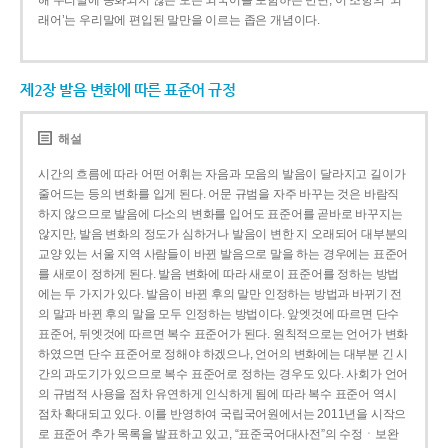
해 우리말에 동화되지 않은 모든 외국어를 포함하는 반면, 이 조항의 ‘외
래어’는 우리말에 편입된 말만을 이르는 좁은 개념이다.
제2장 발음 변화에 따른 표준어 규정
해설
시간의 흐름에 따라 어떤 어휘는 자음과 모음의 발음이 달라지고 길이가
줄어드는 등의 변화를 입게 된다. 어문 규범을 자주 바꾸는 것은 바람직
하지 않으므로 발음에 다소의 변화를 입어도 표준어를 곧바로 바꾸지는
않지만, 발음 변화의 정도가 심하거나 발음이 변한 지 오래되어 대부분의
교양 있는 서울 지역 사람들이 바뀐 발음으로 말을 하는 경우에는 표준어
를 새로이 정하게 된다. 발음 변화에 따라 새로이 표준어를 정하는 방법
에는 두 가지가 있다. 발음이 바뀐 후의 말만 인정하는 방법과 바뀌기 전
의 말과 바뀐 후의 말을 모두 인정하는 방법이다. 앞엣것에 따르면 단수
표준어, 뒤엣것에 따르면 복수 표준어가 된다. 원칙적으로는 언어가 변화
하였으면 단수 표준어로 정해야 하겠으나, 언어의 변화에는 대부분 긴 시
간의 과도기가 있으므로 복수 표준어로 정하는 경우도 있다. 사회가 언어
의 규범적 사용을 점차 유연하게 인식하게 됨에 따라 복수 표준어 역시
점차 확대되고 있다. 이를 반영하여 국립국어원에서는 2011년을 시작으
로 표준어 추가 목록을 발표하고 있고, “표준국어대사전”의 수정ㆍ보완