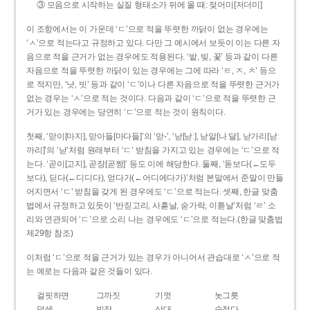
③ 모음으로 시작하는 실질 형태소가 뒤에 올 때: 젖어미[저더미]
이 조항에서는 이 가운데 ‘ㄷ’으로 적을 뚜렷한 까닭이 없는 경우에는
‘ㅅ’으로 적는다고 규정하고 있다. 다만 그 예시에서 보듯이 이는 다른 자
음으로 적을 근거가 없는 경우에도 적용된다. ‘밭, 빚, 꽃’ 등과 같이 다른
자음으로 적을 뚜렷한 까닭이 있는 경우에는 그에 따라 ‘ㅌ, ㅈ, ㅊ’ 등으
로 적지만, ‘낫, 빗’ 등과 같이 ‘ㄷ’이나 다른 자음으로 적을 뚜렷한 근거가
없는 경우는 ‘ㅅ’으로 적는 것이다. 다음과 같이 ‘ㄷ’으로 적을 뚜렷한 근
거가 있는 경우에는 당연히 ‘ㄷ’으로 적는 것이 원칙이다.
첫째, ‘맏이[마지], 맏아들[마다들]’의 ‘맏-’, ‘낟[낟ː], 낟알[나ː달], 낟가리[낟ː
까리]’의 ‘낟’처럼 원래부터 ‘ㄷ’ 받침을 가지고 있는 경우에는 ‘ㄷ’으로 적
는다. ‘곧이[고지], 곧장[곧짱]’ 등도 이에 해당한다. 둘째, ‘돋보다(←도두
보다), 딛다(←디디다), 얻다가(←어디에다가)’처럼 본말에서 준말이 만들
어지면서 ‘ㄷ’ 받침을 갖게 된 경우에도 ‘ㄷ’으로 적는다. 셋째, 한글 맞춤
법에서 규정하고 있듯이 ‘반짇고리, 사흗날, 숟가락, 이튿날’처럼 ‘ㄹ’ 소
리와 연관되어 ‘ㄷ’으로 소리 나는 경우에도 ‘ㄷ’으로 적는다.(한글 맞춤법
제29항 참조)
이처럼 ‘ㄷ’으로 적을 근거가 있는 경우가 아니어서 관습대로 ‘ㅅ’으로 적
는 예로는 다음과 같은 것들이 있다.
걸핏하면
그까짓
기껏
놋그릇
덧셈
빗장
삿대
숫접다