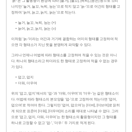
‘늙-’은 그 활용형이 환경에 따라 [늘거], [늘꼬], [늑찌], [능는] 등으로 소리
나지만 ‘늘거, 늘꼬, 늑찌, 능는’으로 적지 않고 ‘늙-’으로 어간의 형태를 고
정하여 ‘늙어, 늙고, 늙지, 늙는’으로 적는다.
늘거, 늘꼬, 늑찌, 능는 (×)
늙어, 늙고, 늙지, 늙는 (○)
이처럼 ‘늙-­’이라는 어간과 거기에 결합하는 어미의 형태를 고정하여 적
으면 각 형태소가 지닌 뜻을 분명하게 파악할 수 있다.
그러나 언제나 어법에 따라 형태소를 고정하여 적을 수 있는 것은 아니
다. 하나의 형태소라고 하더라도 한 형태로 고정하여 적을 수 없는 경우
가 있다.
덥고, 덥지
더워, 더우며
위의 ‘덥고, 덥지’에서의 ‘덥-­’과 ‘더워, 더우며’의 ‘더우-­’는 같은 형태소이
다. 어법에 따라 형태소의 본모양을 ‘덥-­’으로 고정하여 적는다면 ‘덥어,
덥으며’로 적어야 한다. 그렇지만 ‘덥어, 덥으며’는 [더버], [더브며]로 읽히
게 되므로 표준어 [더워], [더우며]의 소리를 제대로 나타낼 수 없다. 그러
므로 ‘덥고, 덥지, 더워, 더우며’는 한 형태소의 활용형이지만 그 형태를
하나로 고정할 수 없고 ‘덥-’, ‘더우-’ 두 가지로 적게 된다.