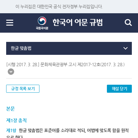
이 누리집은 대한민국 공식 전자정부 누리집입니다.
한글 맞춤법
[시행 2017. 3. 28.] 문화체육관광부 고시 제2017-12호(2017. 3. 28.)
규정 목록 보기
해설 닫기
본문
제1장 총칙
제1항
한글 맞춤법은 표준어를 소리대로 적되, 어법에 맞도록 함을 원칙
으로 한다.