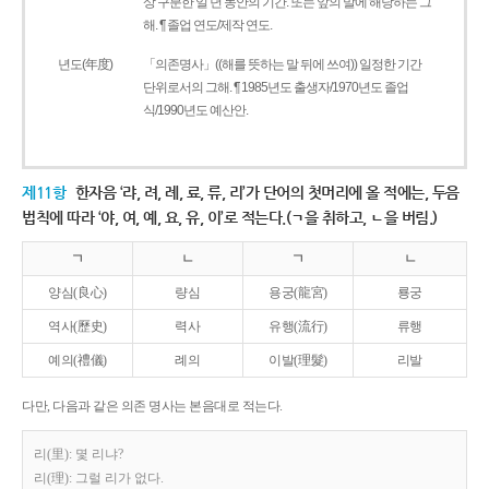
상 구분한 일 년 동안의 기간. 또는 앞의 말에 해당하는 그
해. ¶ 졸업 연도/제작 연도.
년도(年度)
「의존명사」((해를 뜻하는 말 뒤에 쓰여)) 일정한 기간
단위로서의 그해. ¶ 1985년도 출생자/1970년도 졸업
식/1990년도 예산안.
제11항
한자음 ‘랴, 려, 례, 료, 류, 리’가 단어의 첫머리에 올 적에는, 두음
법칙에 따라 ‘야, 여, 예, 요, 유, 이’로 적는다.(ㄱ을 취하고, ㄴ을 버림.)
ㄱ
ㄴ
ㄱ
ㄴ
양심(良心)
량심
용궁(龍宮)
룡궁
역사(歷史)
력사
유행(流行)
류행
예의(禮儀)
례의
이발(理髮)
리발
다만, 다음과 같은 의존 명사는 본음대로 적는다.
리(里): 몇 리냐?
리(理): 그럴 리가 없다.