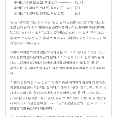
……………
꽃이[꼬치], 꽃을[꼬츨], 꽃에[꼬체]
[꼬ㅊ]
…
꽃만[꼰만], 꽃나무[꼰나무], 꽃놀이[꼰노리]
[꼰]
………
꽃과[꼳꽈], 꽃다발[꼳따발], 꽃밭[꼳빧]
[꼳]
‘꽃’은 ‘꽃이’일 때는 [꼬ㅊ]으로, ‘꽃만’일 때는 [꼰]으로, ‘꽃과’일 때는 [꼳]
으로 소리 난다. 만약 ‘표준어를 소리대로 적는다’는 원칙만 적용한다면,
[꼬치]로 소리 나는 말은 ‘꼬치’로, [꼰만]으로 소리 나는 말은 ‘꼰만’으로,
[꼳꽈]로 소리 나는 말은 ‘꼳꽈’로 적게 되어 ‘꽃[花]’이라는 하나의 말이 여
러 형태로 적히게 된다.
그런데 이처럼 의미가 같은 하나의 말을 여러 가지 형태로 적으면 그것이
무슨 말인지 알아보기가 쉽지 않다. 의미가 같은 하나의 말은 형태를 하
나로 고정하여 일관되게 적어야 의미를 파악하기가 쉽다. 즉 ‘꽃, 꼰,
꼳’보다는 ‘꽃’ 하나로 일관되게 적는 것이 의미를 파악하는 데 효과적이
다.
‘어법에 맞도록 한다’는 것은 이와 같이 뜻을 파악하기 쉽도록 각 형태소
의 본모양을 밝혀 적는다는 말이다. 이에 따라 ‘꽃’은 [꼬ㅊ], [꼰], [꼳]의 세
가지로 소리 나는 형태소이지만 그 본모양에 따라 ‘꽃’ 한 가지로 적고,
[꼬치], [꼰만], [꼳꽈]도 ‘꽃이, 꽃만, 꽃과’로 적게 된다. 이는 ‘꽃’과 같은 명
사 뒤에 조사가 결합할 때뿐 아니라 ‘늙-’과 같은 용언의 어간 뒤에 어미가
결합할 때도 동일하게 적용된다.