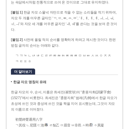
는 속담에서처럼 전통적으로 쓰여 온 것이므로 그대로 유지하였다.
[붙임 1]
한글 자모 스물넉 자만으로 적을 수 없는 소리들을 적기 위하여,
자모 두 개를 어우른 글자인 ‘ㄲ, ㄸ, ㅃ, ㅆ, ㅉ’, ‘ㅐ, ㅒ, ㅔ, ㅖ, ㅘ, ㅚ, ㅝ,
ㅟ, ㅢ’와 자모 세 개를 어우른 글자인 ‘ㅙ, ㅞ’를 쓴다는 것을 보여 준 것이
다.
[붙임 2]
사전에 올릴 적의 순서를 명확하게 하려고 제시한 것이다. 한편
받침 글자의 순서는 아래와 같다.
ㄱ ㄲ ㄳ ㄴ ㄵ ㄶ ㄷ ㄹ ㄺ ㄻ ㄼ ㄽ ㄾ ㄿ ㅀ ㅁ ㅂ ㅄ ㅅ ㅆ ㅇ ㅈ ㅊ
ㅋ ㅌ ㅍ ㅎ
더 알아보기
한글 자모 명칭의 유래
한글 자모의 수, 순서, 이름은 최세진(崔世珍)의 “훈몽자회(訓蒙字會)
(1527)”에서 비롯한다. 최세진은 “훈몽자회” 범례(凡例)에서 한글 자모가
초성에 쓰인 것과 종성에 쓰인 것을 짝을 지어 표시했는데, 그것이 자모
의 이름으로 이어졌다.
初聲終聲通用八字
ㄱ其役 ㄴ尼隱 ㄷ池
ㄹ梨乙 ㅁ眉音 ㅂ非邑 ㅅ時
ㆁ異凝