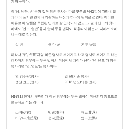
기 때문이다.
즉 ‘냥, 냥쭝, 년’ 등과 같은 의존 명사는 한글 맞춤법 제42항에 따라 앞말
과 띄어 쓰지만 언제나 의존하는 대상과 하나의 단위로 쓰인다. 이러한
이유로 이 말들은 독립된 단어로 잘 인식되지 않고, 그 결과 단어의 첫머
리에도 ‘연도, 열반’ 등과 달리 두음 법칙이 적용되지 않는다. 따라서 소리
나는 대로 적는다.
십 년
금 한 냥
은 두 냥쭝
따라서 ‘年’, ‘年度’처럼 의존 명사로 쓰이기도 하고 명사로 쓰이기도 하는
한자어의 경우에는 두음 법칙의 적용에서 차이가 난다. ‘년, 년도’가 의존
명사라면 ‘연, 연도’는 명사이다.
연 강수량(명사)
일 년(의존 명사)
생산 연도(명사)
2018 년도(의존 명사)
[붙임 1]
단어의 첫머리가 아닌 경우에는 두음 법칙이 적용되지 않으므로
본음대로 적는 것이다.
소녀(少女)
만년(晩年)
배뇨(排尿)
비구니(比丘尼)
운니(雲泥)
탐닉(耽溺)