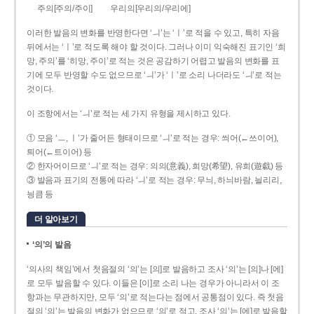
주의[주의/주이]
우리의[우리의/우리에]
이러한 발음의 변화를 반영한다면 ‘ㅢ’는 ‘ㅣ’로 적을 수 있고, 특히 자음
뒤에서는 ‘ㅣ’로 적도록 해야 할 것이다. 그러나 이미 익숙해진 표기인 ‘희
망, 주의’를 ‘히망, 주이’로 적는 것은 공감하기 어렵고 발음의 변화를 표
기에 모두 반영할 수도 없으므로 ‘ㅢ’가 ‘ㅣ’로 소리 나더라도 ‘ㅢ’로 적는
것이다.
이 조항에서는 ‘ㅢ’로 적는 세 가지 유형을 제시하고 있다.
① 모음 ‘ㅡ, ㅣ’가 줄어든 형태이므로 ‘ㅢ’로 적는 경우: 씌어(←쓰이어),
틔어(←트이어) 등
② 한자어이므로 ‘ㅢ’로 적는 경우: 의의(意義), 희망(希望), 유희(遊戱) 등
③ 발음과 표기의 전통에 따라 ‘ㅢ’로 적는 경우: 무늬, 하늬바람, 늴리리,
닁큼 등
더 알아보기
‘의’의 발음
‘의사의 책임’에서 첫음절의 ‘의’는 [의]로 발음하고 조사 ‘의’는 [의]나 [에]
로 모두 발음할 수 있다. 이들은 [이]로 소리 나는 경우가 아니라서 이 조
항과는 무관하지만, 모두 ‘의’로 적는다는 점에서 공통점이 있다. 즉 첫음
절의 ‘의’는 발음의 변화가 없으므로 ‘의’로 적고, 조사 ‘의’는 [에]로 발음할