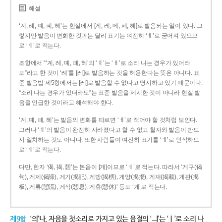
해설
‘계, 례, 몌, 폐, 혜’는 현실에서 [게, 레, 메, 페, 헤]로 발음되는 일이 있다. 그
렇지만 발음이 변화한 것과는 달리 표기는 여전히 ‘ㅖ’로 굳어져 있으므
로 ‘ㅖ’로 적는다.
조항에서 “‘계, 례, 몌, 폐, 혜’의 ‘ㅖ’는 ‘ㅔ’로 소리 나는 경우가 있더라
도”라고 한 것이 ‘례’를 [레]로 발음하는 것을 허용한다는 뜻은 아니다. 표
준 발음법 제5항에서는 [레]로 발음할 수 없다고 명시하고 있기 때문이다.
“소리 나는 경우가 있더라도”는 표준 발음을 제시한 것이 아니라 현실 발
음을 언급한 것이라고 해석해야 한다.
‘계, 몌, 폐, 혜’는 발음의 변화를 따르면 ‘ㅔ’로 적어야 할 것처럼 보인다.
그러나 ‘ㅖ’의 발음이 완전히 사라졌다고 할 수 없고 철자와 발음이 반드
시 일치하는 것도 아니다. 또한 사람들이 여전히 표기를 ‘ㅖ’로 인식하므
로 ‘ㅖ’로 적는다.
다만, 한자 ‘偈, 揭, 憩’는 본음이 [게]이므로 ‘ㅔ’로 적는다. 따라서 ‘게구(偈
句), 게제(偈諦), 게기(揭記), 게방(揭榜), 게양(揭揚), 게재(揭載), 게판(揭
板), 게류(憩流), 게식(憩息), 게휴(憩休)’ 등도 ‘게’로 적는다.
제9항
‘의’나, 자음을 첫소리로 가지고 있는 음절의 ‘ㅢ’는 ‘ㅣ’로 소리 나