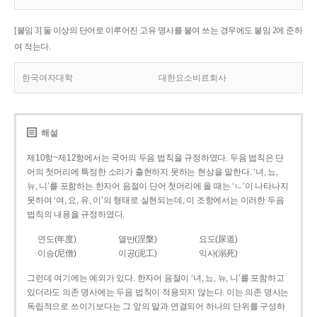
[붙임 3] 둘 이상의 단어로 이루어진 고유 명사를 붙여 쓰는 경우에도 붙임 2에 준하
여 적는다.
한국여자대학
대한요소비료회사
해설
제10항~제12항에서는 국어의 두음 법칙을 규정하였다. 두음 법칙은 단
어의 첫머리에 특정한 소리가 출현하지 못하는 현상을 말한다. ‘녀, 뇨,
뉴, 니’를 포함하는 한자어 음절이 단어 첫머리에 올 때는 ‘ㄴ’이 나타나지
못하여 ‘여, 요, 유, 이’의 형태로 실현되는데, 이 조항에서는 이러한 두음
법칙의 내용을 규정하였다.
연도(年度)
열반(涅槃)
요도(尿道)
이승(尼僧)
이공(泥工)
익사(溺死)
그런데 여기에는 예외가 있다. 한자어 음절이 ‘녀, 뇨, 뉴, 니’를 포함하고
있더라도 의존 명사에는 두음 법칙이 적용되지 않는다. 이는 의존 명사는
독립적으로 쓰이기보다는 그 앞의 말과 연결되어 하나의 단위를 구성하