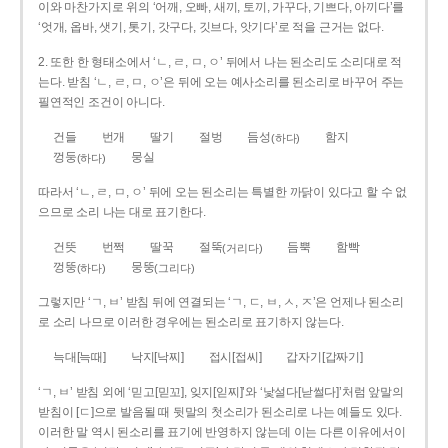
이와 마찬가지로 위의 ‘어깨, 오빠, 새끼, 토끼, 가꾸다, 기쁘다, 아끼다’를
‘엇개, 옵바, 샛기, 톳기, 갓구다, 깃브다, 앗기다’로 적을 근거는 없다.
2. 또한 한 형태소에서 ‘ㄴ, ㄹ, ㅁ, ㅇ’ 뒤에서 나는 된소리도 소리대로 적
는다. 받침 ‘ㄴ, ㄹ, ㅁ, ㅇ’은 뒤에 오는 예사소리를 된소리로 바꾸어 주는
필연적인 조건이 아니다.
건들
번개
딸기
절벙
듬성
함지
(하다)
껑둥
뭉실
(하다)
따라서 ‘ㄴ, ㄹ, ㅁ, ㅇ’ 뒤에 오는 된소리는 특별한 까닭이 있다고 할 수 없
으므로 소리 나는 대로 표기한다.
건뜻
번쩍
딸꾹
절뚝
듬뿍
함빡
(거리다)
껑뚱
뭉뚱
(하다)
(그리다)
그렇지만 ‘ㄱ, ㅂ’ 받침 뒤에 연결되는 ‘ㄱ, ㄷ, ㅂ, ㅅ, ㅈ’은 언제나 된소리
로 소리 나므로 이러한 경우에는 된소리로 표기하지 않는다.
늑대[늑때]
낙지[낙찌]
접시[접씨]
갑자기[갑짜기]
‘ㄱ, ㅂ’ 받침 외에 ‘믿고[믿꼬], 잊지[읻찌]’와 ‘낯설다[낟썰다]’처럼 앞말의
받침이 [ㄷ]으로 발음될 때 뒷말의 첫소리가 된소리로 나는 예들도 있다.
이러한 말 역시 된소리를 표기에 반영하지 않는데 이는 다른 이유에서이