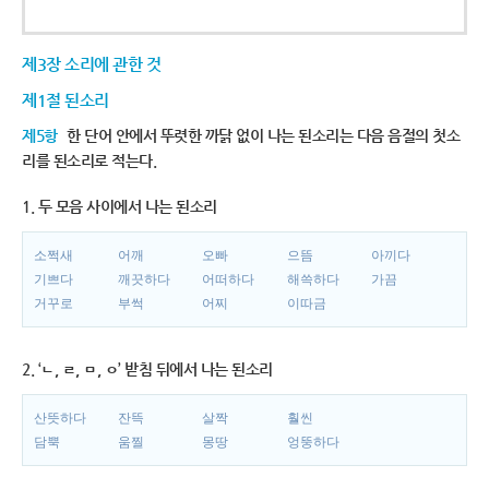
제3장 소리에 관한 것
제1절 된소리
제5항
한 단어 안에서 뚜렷한 까닭 없이 나는 된소리는 다음 음절의 첫소
리를 된소리로 적는다.
1. 두 모음 사이에서 나는 된소리
소쩍새
어깨
오빠
으뜸
아끼다
기쁘다
깨끗하다
어떠하다
해쓱하다
가끔
거꾸로
부썩
어찌
이따금
2. ‘ㄴ, ㄹ, ㅁ, ㅇ’ 받침 뒤에서 나는 된소리
산뜻하다
잔뜩
살짝
훨씬
담뿍
움찔
몽땅
엉뚱하다