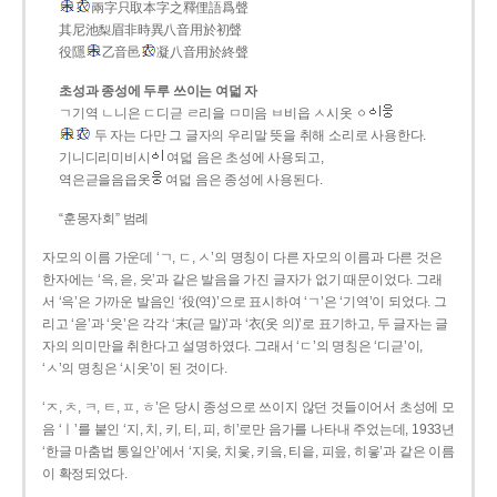
兩字只取本字之釋俚語爲聲
其尼池梨眉非時異八音用於初聲
役隱
乙音邑
凝八音用於終聲
초성과 종성에 두루 쓰이는 여덟 자
ㄱ기역 ㄴ니은 ㄷ디귿 ㄹ리을 ㅁ미음 ㅂ비읍 ㅅ시옷 ㆁ
두 자는 다만 그 글자의 우리말 뜻을 취해 소리로 사용한다.
기니디리미비시
여덟 음은 초성에 사용되고,
역은귿을음읍옷
여덟 음은 종성에 사용된다.
“훈몽자회” 범례
자모의 이름 가운데 ‘ㄱ, ㄷ, ㅅ’의 명칭이 다른 자모의 이름과 다른 것은
한자에는 ‘윽, 읃, 읏’과 같은 발음을 가진 글자가 없기 때문이었다. 그래
서 ‘윽’은 가까운 발음인 ‘役(역)’으로 표시하여 ‘ㄱ’은 ‘기역’이 되었다. 그
리고 ‘읃’과 ‘읏’은 각각 ‘末(귿 말)’과 ‘衣(옷 의)’로 표기하고, 두 글자는 글
자의 의미만을 취한다고 설명하였다. 그래서 ‘ㄷ’의 명칭은 ‘디귿’이,
‘ㅅ’의 명칭은 ‘시옷’이 된 것이다.
‘ㅈ, ㅊ, ㅋ, ㅌ, ㅍ, ㅎ’은 당시 종성으로 쓰이지 않던 것들이어서 초성에 모
음 ‘ㅣ’를 붙인 ‘지, 치, 키, 티, 피, 히’로만 음가를 나타내 주었는데, 1933년
‘한글 마춤법 통일안’에서 ‘지읒, 치읓, 키읔, 티읕, 피읖, 히읗’과 같은 이름
이 확정되었다.