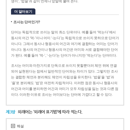
생이’, ‘밥을’과 같이 언제나 앞말에 붙여 쓴다.
더 알아보기
조사는 단어인가?
단어는 독립적으로 쓰이는 말의 최소 단위이다. 예를 들어 ‘먹는다’에서
동사의 어간 ‘먹-­’이나 어미 ‘­-는다’는 독립적으로 쓰이지 못하므로 단어가
아니다. 그래서 동사나 형용사의 어간과 여기에 결합하는 어미는 단어가
아니다. 동사의 어간이나 형용사의 어간은 어미와 서로 결합해야만 단어
가 된다. 예를 들어 ‘먹-’, ‘-는다’는 단어가 아니지만 ‘먹는다’는 단어이다.
조사는 어미와 마찬가지로 단독으로 쓰이지 못할뿐더러 체언 뒤에 연결
되어 실현된다는 점에서 일반적인 단어와는 차이가 있다. 그렇지만 조사
는 결합한 체언과 분리해도 체언이 자립성을 유지한다. ‘밥을’을 ‘밥’과
‘을’로 분리해도 ‘밥’은 여전히 자립적이다. 이러한 점은 동사나 형용사의
어간과 어미를 분리하면 어간과 어미가 모두 자립성을 잃는 것과 다른 점
이다. 이러한 이유로 조사는 어미보다는 단어에 가깝다고 할 수 있다.
제3항
외래어는 ‘외래어 표기법’에 따라 적는다.
해설