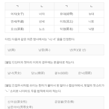
ㄱ
ㄴ
ㄱ
ㄴ
여자(女子)
녀자
유대(紐帶)
뉴대
연세(年歲)
년세
이토(泥土)
니토
요소(尿素)
뇨소
익명(匿名)
닉명
다만, 다음과 같은 의존 명사에서는 ‘냐, 녀’ 음을 인정한다.
냥(兩)
냥쭝(兩-)
년(年)(몇 년)
[붙임 1] 단어의 첫머리 이외의 경우에는 본음대로 적는다.
남녀(男女)
당뇨(糖尿)
결뉴(結紐)
은닉(隱匿)
[붙임 2] 접두사처럼 쓰이는 한자가 붙어서 된 말이나 합성어에서, 뒷말의 첫소리가
‘ㄴ’ 소리로 나더라도 두음 법칙에 따라 적는다.
신여성(新女性)
공염불(空念佛)
남존여비(男尊女卑)