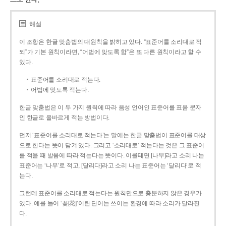
해설
이 조항은 한글 맞춤법의 대원칙을 밝히고 있다. “표준어를 소리대로 적
되”가 기본 원칙이라면, “어법에 맞도록 함”은 또 다른 원칙이라고 할 수
있다.
표준어를 소리대로 적는다.
어법에 맞도록 적는다.
한글 맞춤법은 이 두 가지 원칙에 따라 음성 언어인 표준어를 표음 문자
인 한글로 올바르게 적는 방법이다.
먼저 ‘표준어를 소리대로 적는다’는 말에는 한글 맞춤법이 표준어를 대상
으로 한다는 뜻이 담겨 있다. 그리고 ‘소리대로’ 적는다는 것은 그 표준어
를 적을 때 발음에 따라 적는다는 뜻이다. 이를테면 [나무]라고 소리 나는
표준어는 ‘나무’로 적고, [달리다]라고 소리 나는 표준어는 ‘달리다’로 적
는다.
그런데 표준어를 소리대로 적는다는 원칙만으로 충분하지 않은 경우가
있다. 예를 들어 ‘꽃[花]’이란 단어는 쓰이는 환경에 따라 소리가 달라진
다.