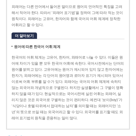
외래어는 다른 언어에서 들어온 말이므로 원어의 언어적인 특징을 고려
해서 적어야 한다. 따라서 ‘외래어 표기법’을 정하여 그에 따라 적는 것이
원칙이다. 외래어는 고유어, 한자어와 함께 국어의 어휘 체계에 정착한
어휘라고 할 수 있다.
더 알아보기
원어에 따른 한국어 어휘 체계
한국어의 어휘 체계는 고유어, 한자어, 외래어로 나눌 수 있다. 이들은 원
어에 차이가 있을 뿐 모두 한국어 어휘에 속한다. 국어사전에서는 단어의
원어를 밝히고 있다. 고유어에는 원어가 제시되어 있지 않고 한자어에는
한자가, 외래어에는 각 단어의 원어명과 로마자 표기가 제시되어 있어서
이로써 어휘 부류를 알 수가 있다. 외래어는 국어의 어휘 체계에 속하지
않는 외국어와 개념적으로 구별된다. 하지만 실생활에서 그 구별이 명확
하지 않을 때가 있다. 현실적으로는 국어사전에 실린 어휘는 외래어, 실
리지 않은 것은 외국어로 구별하는 것이 편리하다. 예컨대 ‘보이(boy)’가
‘식당이나 호텔 따위에서 접대하는 남자’를 의미할 때는 외래어지만 ‘소
년’의 뜻으로 쓰일 때는 외국어라고 할 수 있다. 외국어를 표기할 때도 외
래어 표기법의 원칙을 준용하는 일이 많다.