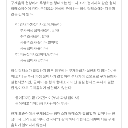
구개음화 현상에서 후행하는 형태소는 반드시 조사, 접미사와 같은 형식
형태소이어야 한다. 구개음화 현상에 관여하는 형식 형태소에는 다음과
같은 것이 있다.
이: 명사 파생 접미사(맏이, 해돋이)
부사 파생 접미사(같이, 굳이)
주격 조사(끝이, 밭이)
서술격 조사(끝이다, 밭이다)
사동 접미사(붙이다)
히: 피동 접미사(걷히다, 닫히다)
사동 접미사(굳히다)
형식 형태소가 결합하지 않은 경우에는 구개음화가 실현되지 않는다. ‘곧
이[고지]’는 부사 파생 접미사가 결합하여 부사가 되었으므로 구개음화가
실현되었지만, ‘곧이어’는 형식 형태소가 아닌 실질 형태소 부사가 결합
한 말이므로 구개음화가 실현되지 않는다.
곧이[고지]: 곧-­(어근)+­-이(부사 파생 접미사)
곧이어[고디어]: 곧(부사)+이어(부사)
현재 표준어에서 구개음화는 형태소와 형태소가 결합할 때 일어나는 현
상이다. 그러므로 ‘마디, 견디다’와 같이 하나의 형태소 내부에서는 구개
음화가 일어나지 않는다.