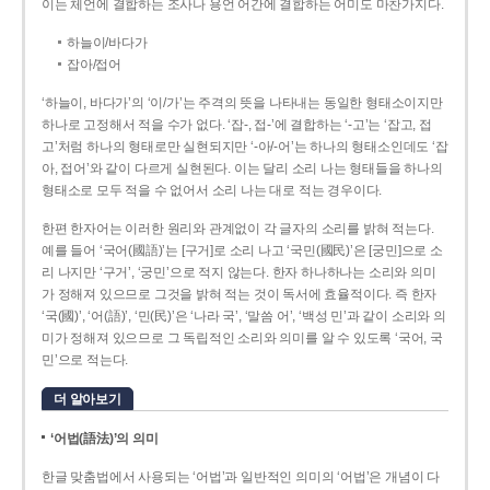
이는 체언에 결합하는 조사나 용언 어간에 결합하는 어미도 마찬가지다.
하늘이/바다가
잡아/접어
‘하늘이, 바다가’의 ‘이/가’는 주격의 뜻을 나타내는 동일한 형태소이지만
하나로 고정해서 적을 수가 없다. ‘잡-, 접-’에 결합하는 ‘-고’는 ‘잡고, 접
고’처럼 하나의 형태로만 실현되지만 ‘-아/-어’는 하나의 형태소인데도 ‘잡
아, 접어’와 같이 다르게 실현된다. 이는 달리 소리 나는 형태들을 하나의
형태소로 모두 적을 수 없어서 소리 나는 대로 적는 경우이다.
한편 한자어는 이러한 원리와 관계없이 각 글자의 소리를 밝혀 적는다.
예를 들어 ‘국어(國語)’는 [구거]로 소리 나고 ‘국민(國民)’은 [궁민]으로 소
리 나지만 ‘구거’, ‘궁민’으로 적지 않는다. 한자 하나하나는 소리와 의미
가 정해져 있으므로 그것을 밝혀 적는 것이 독서에 효율적이다. 즉 한자
‘국(國)’, ‘어(語)’, ‘민(民)’은 ‘나라 국’, ‘말씀 어’, ‘백성 민’과 같이 소리와 의
미가 정해져 있으므로 그 독립적인 소리와 의미를 알 수 있도록 ‘국어, 국
민’으로 적는다.
더 알아보기
‘어법(語法)’의 의미
한글 맞춤법에서 사용되는 ‘어법’과 일반적인 의미의 ‘어법’은 개념이 다