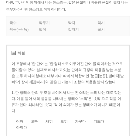
다만, ‘ㄱ, ㅂ’ 받침 뒤에서 나는 된소리는, 같은 음절이나 비슷한 음절이 겹쳐 나는
경우가 아니면 된소리로 적지 아니한다.
국수
깍두기
딱지
색시
싹둑(~싹둑)
법석
갑자기
몹시
해설
이 조항에서 ‘한 단어’는 ‘한 형태소로 이루어진 단어’를 의미하는 것으로
풀이할 수 있다. 실제로 예시하고 있는 단어와 규정의 적용을 받는 부분
은 모두 하나의 형태소 내부이다. 따라서 복합어인 ‘눈곱[눈꼽], 발바닥[발
빠닥], 잠자리[잠짜리]’와 같은 표기는 이 조항의 적용을 받지 않는다.
1. 한 형태소 안의 두 모음 사이에서 나는 된소리는 소리 나는 대로 적는
다. 예를 들어 새의 울음을 나타내는 형태소 ‘소쩍’은 ‘솟적’으로 적을 이
유가 없다. 왜냐하면 ‘솟’과 ‘적’이 의미가 있는 형태소가 아니기 때문이
다.
어깨
오빠
새끼
토끼
가꾸다
기쁘다
아끼다