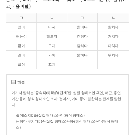
고, ㄴ을 버림.)
ㄱ
ㄴ
ㄱ
ㄴ
맏이
마지
핥이다
할치다
해돋이
해도지
걷히다
거치다
굳이
구지
닫히다
다치다
같이
가치
묻히다
무치다
끝이
끄치
해설
여기서 말하는 ‘종속적(從屬的) 관계’란, 실질 형태소인 체언, 어근, 용언
어간 등에 형식 형태소인 조사, 접미사, 어미 등이 결합하는 관계를 말한
다.
솥이[소치]: 솥(실질 형태소)+이(형식 형태소)
묻히다[무치다]: 묻­-(실질 형태소)+­-히­-(형식 형태소)+-다(형식 형태
소)