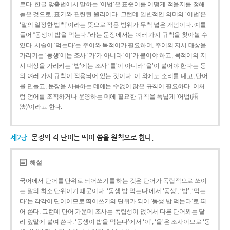
르다. 한글 맞춤법에서 말하는 ‘어법’은 표준어를 어떻게 적을지를 정해
놓은 것으로, 표기와 관련된 원리이다. 그런데 일반적인 의미의 ‘어법’은
‘말의 일정한 법칙’이라는 뜻으로 적용 범위가 무척 넓은 개념이다. 예를
들어 “동생이 밥을 먹는다.”라는 문장에서는 여러 가지 규칙을 찾아볼 수
있다. 서술어 ‘먹는다’는 주어와 목적어가 필요하며, 주어의 지시 대상을
가리키는 ‘동생’에는 조사 ‘가’가 아니라 ‘이’가 붙어야 하고, 목적어의 지
시 대상을 가리키는 ‘밥’에는 조사 ‘를’이 아니라 ‘을’이 붙어야 한다는 등
의 여러 가지 규칙이 적용되어 있는 것이다. 이 외에도 소리를 내고, 단어
를 만들고, 문장을 사용하는 데에는 수없이 많은 규칙이 필요하다. 이처
럼 언어를 조직하거나 운영하는 데에 필요한 규칙을 폭넓게 ‘어법(語
法)’이라고 한다.
제2항
문장의 각 단어는 띄어 씀을 원칙으로 한다.
해설
국어에서 단어를 단위로 띄어쓰기를 하는 것은 단어가 독립적으로 쓰이
는 말의 최소 단위이기 때문이다. ‘동생 밥 먹는다’에서 ‘동생’, ‘밥’, ‘먹는
다’는 각각이 단어이므로 띄어쓰기의 단위가 되어 ‘동생 밥 먹는다’로 띄
어 쓴다. 그런데 단어 가운데 조사는 독립성이 없어서 다른 단어와는 달
리 앞말에 붙여 쓴다. ‘동생이 밥을 먹는다’에서 ‘이’, ‘을’은 조사이므로 ‘동