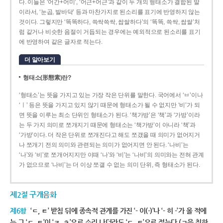
다. 이들은 ‘어간+어미’, ‘어근+어근’과 같이 두 개의 형태소가 결합된 말
이라서, ‘눈곱, 발바닥’ 등과 마찬가지로 된소리를 표기에 반영하지 않는
것이다. 그렇지만 ‘똑똑하다, 쓱싹쓱싹, 쌉쌀하다’의 ‘똑똑, 쓱싹, 쌉쌀’처
럼 같거나 비슷한 음절이 거듭되는 경우에는 예외적으로 된소리를 표기
에 반영하여 같은 글자로 적는다.
더 알아보기
형태소(形態素)란?
‘형태소’는 뜻을 가지고 있는 가장 작은 단위를 말한다. 국어에서 ‘ㅂ’이나
‘ㅣ’ 등은 뜻을 가지고 있지 않기 때문에 형태소가 될 수 없지만 ‘비’가 되
면 뜻을 이루는 최소 단위인 형태소가 된다. ‘책가방’은 ‘책’과 ‘가방’이라
는 두 가지 의미로 쪼개지기 때문에 형태소는 ‘책가방’이 아니라 ‘책’과
‘가방’이다. 더 작은 단위로 쪼개진다고 해도 쪼갰을 때 의미가 없어지거
나 쪼개기 전의 의미와 관련되는 의미가 없어지면 안 된다. ‘나비’는
‘나’와 ‘비’로 쪼개어지지만 이때 ‘나’와 ‘비’는 ‘나비’의 의미와는 전혀 관계
가 없으므로 ‘나비’는 더 이상 쪼갤 수 없는 의미 단위, 즉 형태소가 된다.
제2절 구개음화
제6항
‘ㄷ, ㅌ’ 받침 뒤에 종속적 관계를 가진 ‘- 이(-)’나 ‘- 히 -’가 올 적에
는 그 ‘ㄷ, ㅌ’이 ‘ㅈ, ㅊ’으로 소리 나더라도 ‘ㄷ, ㅌ’으로 적는다.(ㄱ을 취하