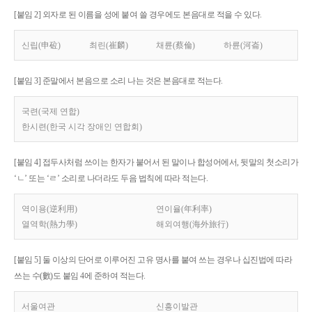
[붙임 2] 외자로 된 이름을 성에 붙여 쓸 경우에도 본음대로 적을 수 있다.
신립(申砬)
최린(崔麟)
채륜(蔡倫)
하륜(河崙)
[붙임 3] 준말에서 본음으로 소리 나는 것은 본음대로 적는다.
국련(국제 연합)
한시련(한국 시각 장애인 연합회)
[붙임 4] 접두사처럼 쓰이는 한자가 붙어서 된 말이나 합성어에서, 뒷말의 첫소리가
‘ㄴ’ 또는 ‘ㄹ’ 소리로 나더라도 두음 법칙에 따라 적는다.
역이용(逆利用)
연이율(年利率)
열역학(熱力學)
해외여행(海外旅行)
[붙임 5] 둘 이상의 단어로 이루어진 고유 명사를 붙여 쓰는 경우나 십진법에 따라
쓰는 수(數)도 붙임 4에 준하여 적는다.
서울여관
신흥이발관