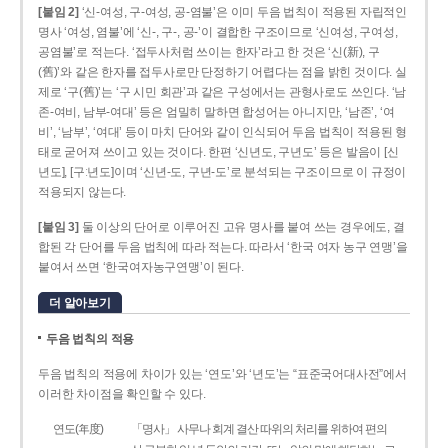
[붙임 2]
‘신-여성, 구-여성, 공-염불’은 이미 두음 법칙이 적용된 자립적인
명사 ‘여성, 염불’에 ‘신-, 구-, 공-’이 결합한 구조이므로 ‘신여성, 구여성,
공염불’로 적는다. ‘접두사처럼 쓰이는 한자’라고 한 것은 ‘신(新), 구
(舊)’와 같은 한자를 접두사로만 단정하기 어렵다는 점을 밝힌 것이다. 실
제로 ‘구(舊)’는 ‘구 시민 회관’과 같은 구성에서는 관형사로도 쓰인다. ‘남
존­-여비, 남부-­여대’ 등은 엄밀히 말하면 합성어는 아니지만, ‘남존’, ‘여
비’, ‘남부’, ‘여대’ 등이 마치 단어와 같이 인식되어 두음 법칙이 적용된 형
태로 굳어져 쓰이고 있는 것이다. 한편 ‘신년도, 구년도’ 등은 발음이 [신
년도], [구ː년도]이며 ‘신년­-도, 구년-­도’로 분석되는 구조이므로 이 규정이
적용되지 않는다.
[붙임 3]
둘 이상의 단어로 이루어진 고유 명사를 붙여 쓰는 경우에도, 결
합된 각 단어를 두음 법칙에 따라 적는다. 따라서 ‘한국 여자 농구 연맹’을
붙여서 쓰면 ‘한국여자농구연맹’이 된다.
더 알아보기
두음 법칙의 적용
두음 법칙의 적용에 차이가 있는 ‘연도’와 ‘년도’는 “표준국어대사전”에서
이러한 차이점을 확인할 수 있다.
연도(年度)
「명사」 사무나 회계 결산 따위의 처리를 위하여 편의