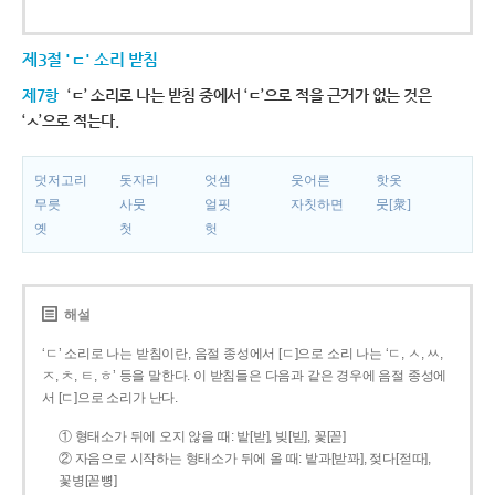
제3절 'ㄷ' 소리 받침
제7항
‘ㄷ’ 소리로 나는 받침 중에서 ‘ㄷ’으로 적을 근거가 없는 것은
‘ㅅ’으로 적는다.
덧저고리
돗자리
엇셈
웃어른
핫옷
무릇
사뭇
얼핏
자칫하면
뭇[衆]
옛
첫
헛
해설
‘ㄷ’ 소리로 나는 받침이란, 음절 종성에서 [ㄷ]으로 소리 나는 ‘ㄷ, ㅅ, ㅆ,
ㅈ, ㅊ, ㅌ, ㅎ’ 등을 말한다. 이 받침들은 다음과 같은 경우에 음절 종성에
서 [ㄷ]으로 소리가 난다.
① 형태소가 뒤에 오지 않을 때: 밭[받], 빚[빋], 꽃[꼳]
② 자음으로 시작하는 형태소가 뒤에 올 때: 밭과[받꽈], 젖다[젇따],
꽃병[꼳뼝]