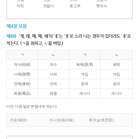
자칫
짓밟다
풋고추
햇곡식
제4절 모음
제8항
‘계, 례, 몌, 폐, 혜’의 ‘ㅖ’는 ‘ㅔ’로 소리 나는 경우가 있더라도 ‘ㅖ’로
적는다. (ㄱ을 취하고, ㄴ을 버림.)
ㄱ
ㄴ
ㄱ
ㄴ
계수(桂樹)
게수
혜택(惠澤)
헤택
사례(謝禮)
사레
계집
게집
연몌(連袂)
연메
핑계
핑게
폐품(廢品)
페품
계시다
게시다
다만, 다음 말은 본음대로 적는다.
게송(偈頌)
게시판(揭示板)
휴게실(休憩室)