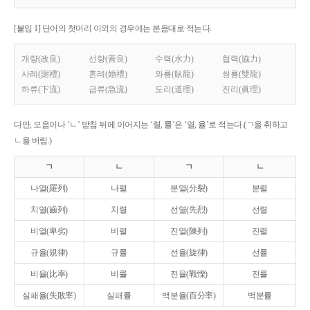
[붙임 1] 단어의 첫머리 이외의 경우에는 본음대로 적는다.
개량(改良)
선량(善良)
수력(水力)
협력(協力)
사례(謝禮)
혼례(婚禮)
와룡(臥龍)
쌍룡(雙龍)
하류(下流)
급류(急流)
도리(道理)
진리(眞理)
다만, 모음이나 ‘ㄴ’ 받침 뒤에 이어지는 ‘렬, 률’은 ‘열, 율’로 적는다.(ㄱ을 취하고
ㄴ을 버림.)
ㄱ
ㄴ
ㄱ
ㄴ
나열(羅列)
나렬
분열(分裂)
분렬
치열(齒列)
치렬
선열(先烈)
선렬
비열(卑劣)
비렬
진열(陳列)
진렬
규율(規律)
규률
선율(旋律)
선률
비율(比率)
비률
전율(戰慄)
전률
실패율(失敗率)
실패률
백분율(百分率)
백분률