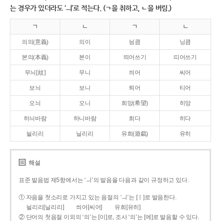
는 경우가 있더라도 ‘ㅢ’로 적는다. (ㄱ을 취하고, ㄴ을 버림.)
ㄱ
ㄴ
ㄱ
ㄴ
의의(意義)
의이
닁큼
닝큼
본의(本義)
본이
띄어쓰기
띠어쓰기
무늬[紋]
무니
씌어
씨어
보늬
보니
틔어
티어
오늬
오니
희망(希望)
히망
하늬바람
하니바람
희다
히다
늴리리
닐리리
유희(遊戱)
유히
해설
표준 발음법 제5항에서는 ‘ㅢ’의 발음을 다음과 같이 규정하고 있다.
① 자음을 첫소리로 가지고 있는 음절의 ‘ㅢ’는 [ㅣ]로 발음한다.
늴리리[닐리리]
씌어[씨어]
유희[유히]
② 단어의 첫음절 이외의 ‘의’는 [이]로, 조사 ‘의’는 [에]로 발음할 수 있다.