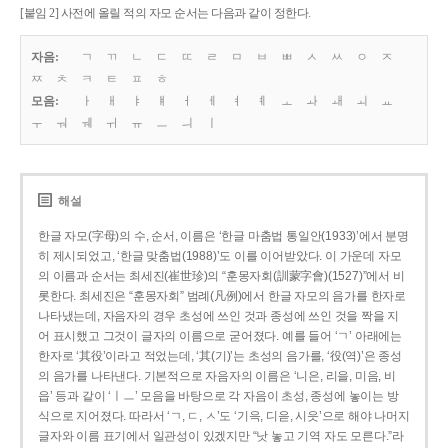
[붙임 2] 사전에 올릴 적의 자모 순서는 다음과 같이 정한다.
자음:
ㄱ
ㄲ
ㄴ
ㄷ
ㄸ
ㄹ
ㅁ
ㅂ
ㅃ
ㅅ
ㅆ
ㅇ
ㅈ
ㅉ
ㅊ
ㅋ
ㅌ
ㅍ
ㅎ
모음:
ㅏ
ㅐ
ㅑ
ㅒ
ㅓ
ㅔ
ㅕ
ㅖ
ㅗ
ㅘ
ㅙ
ㅚ
ㅛ
ㅜ
ㅝ
ㅞ
ㅟ
ㅠ
ㅡ
ㅢ
ㅣ
해설
한글 자모(字母)의 수, 순서, 이름은 ‘한글 마춤법 통일안(1933)’에서 분명
히 제시되었고, ‘한글 맞춤법(1988)’도 이를 이어받았다. 이 가운데 자모
의 이름과 순서는 최세진(崔世珍)의 “훈몽자회(訓蒙字會)(1527)”에서 비
롯한다. 최세진은 “훈몽자회” 범례(凡例)에서 한글 자모의 음가를 한자로
나타냈는데, 자음자의 경우 초성에 쓰인 것과 종성에 쓰인 것을 짝을 지
어 표시했고 그것이 글자의 이름으로 굳어졌다. 예를 들어 ‘ㄱ’ 아래에는
한자로 ‘其役’이라고 적었는데, ‘其(기)’는 초성의 음가를, ‘役(역)’은 종성
의 음가를 나타낸다. 기본적으로 자음자의 이름은 ‘니은, 리을, 미음, 비
읍’ 등과 같이 ‘ㅣㅡ’ 모음을 바탕으로 각 자음이 초성, 종성에 놓이는 방
식으로 지어졌다. 따라서 ‘ㄱ, ㄷ, ㅅ’도 ‘기윽, 디읃, 시읏’으로 해야 나머지
글자와 이름 표기에서 일관성이 있겠지만 “낫 놓고 기역 자도 모른다.”라