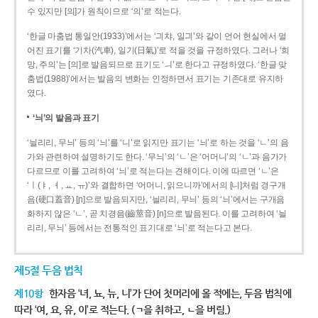
수 있지만 [의]가 원칙이므로 ‘의’로 적는다.
‘한글 마춤법 통일안(1933)’에서는 ‘긔챠, 일긔’와 같이 언어 현실에서 멀
어진 표기를 ‘기차(汽車), 일기(日氣)’로 적을 것을 규정하였다. 그러나 ‘희
망, 주의’는 [의]로 발음되므로 표기도 ‘ㅢ’로 한다고 규정하였다. ‘한글 맞
춤법(1988)’에서는 발음의 변화는 인정하면서 표기는 기존대로 유지하
였다.
‘늬’의 발음과 표기
‘늴리리, 무늬’ 등의 ‘늬’를 ‘니’로 읽지만 표기는 ‘늬’로 하는 것을 ‘ㄴ’의 음
가와 관련하여 설명하기도 한다. ‘무늬’의 ‘ㄴ’은 ‘어머니’의 ‘ㄴ’과 음가가
다르므로 이를 고려하여 ‘늬’로 적는다는 견해이다. 이에 따르면 ‘ㄴ’은
‘ㅣ(ㅑ, ㅕ, ㅛ, ㅠ)’와 결합하면 ‘어머니, 읽으니까’에서의 [니]처럼 경구개
음(硬口蓋音) [ɲ]으로 발음되지만, ‘늴리리, 무늬’ 등의 ‘늬’에서는 구개음
화하지 않은 ‘ㄴ’, 곧 치경음(齒莖音) [n]으로 발음된다. 이를 고려하여 ‘늴
리리, 무늬’ 등에서는 전통적인 표기대로 ‘늬’로 적는다고 본다.
제5절 두음 법칙
제10항
한자음 ‘녀, 뇨, 뉴, 니’가 단어 첫머리에 올 적에는, 두음 법칙에
따라 ‘여, 요, 유, 이’로 적는다. (ㄱ을 취하고, ㄴ을 버림.)