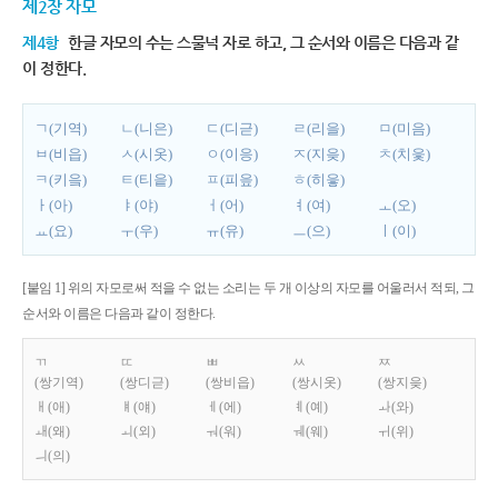
제2장 자모
제4항
한글 자모의 수는 스물넉 자로 하고, 그 순서와 이름은 다음과 같
이 정한다.
ㄱ(기역)
ㄴ(니은)
ㄷ(디귿)
ㄹ(리을)
ㅁ(미음)
ㅂ(비읍)
ㅅ(시옷)
ㅇ(이응)
ㅈ(지읒)
ㅊ(치읓)
ㅋ(키읔)
ㅌ(티읕)
ㅍ(피읖)
ㅎ(히읗)
ㅏ(아)
ㅑ(야)
ㅓ(어)
ㅕ(여)
ㅗ(오)
ㅛ(요)
ㅜ(우)
ㅠ(유)
ㅡ(으)
ㅣ(이)
[붙임 1] 위의 자모로써 적을 수 없는 소리는 두 개 이상의 자모를 어울러서 적되, 그
순서와 이름은 다음과 같이 정한다.
ㄲ
ㄸ
ㅃ
ㅆ
ㅉ
(쌍기역)
(쌍디귿)
(쌍비읍)
(쌍시옷)
(쌍지읒)
ㅐ(애)
ㅒ(얘)
ㅔ(에)
ㅖ(예)
ㅘ(와)
ㅙ(왜)
ㅚ(외)
ㅝ(워)
ㅞ(웨)
ㅟ(위)
ㅢ(의)