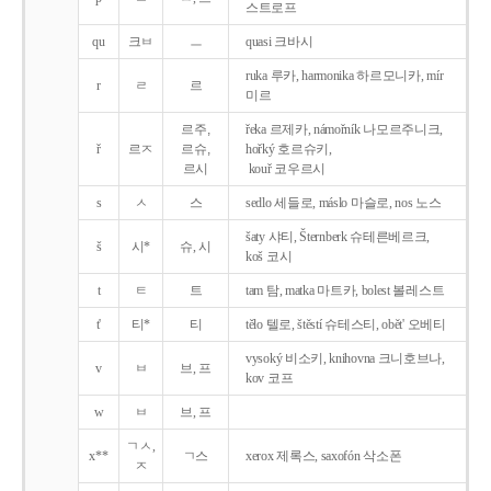
스트로프
qu
크ㅂ
ㅡ
quasi 크바시
ruka 루카, harmonika 하르모니카, mír
r
ㄹ
르
미르
르주,
řeka 르제카, námořník 나모르주니크,
ř
르ㅈ
르슈,
hořký 호르슈키,
르시
kouř 코우르시
s
ㅅ
스
sedlo 세들로, máslo 마슬로, nos 노스
šaty 샤티, Šternberk 슈테른베르크,
š
시*
슈, 시
koš 코시
t
ㅌ
트
tam 탐, matka 마트카, bolest 볼레스트
t'
티*
티
tělo 텔로, štěstí 슈테스티, obět' 오베티
vysoký 비소키, knihovna 크니호브나,
v
ㅂ
브, 프
kov 코프
w
ㅂ
브, 프
ㄱㅅ,
x**
ㄱ스
xerox 제록스, saxofón 삭소폰
ㅈ