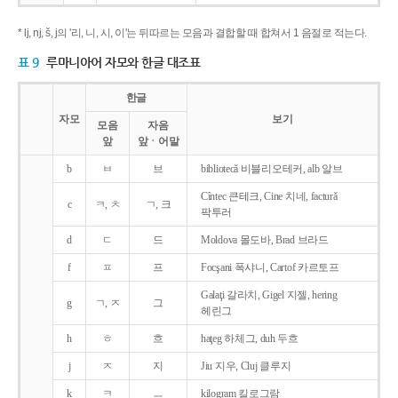
* lj, nj, š, j의 '리, 니, 시, 이'는 뒤따르는 모음과 결합할 때 합쳐서 1 음절로 적는다.
표 9
루마니아어 자모와 한글 대조표
한글
자모
보기
모음
자음
앞
앞ㆍ어말
b
ㅂ
브
bibliotecǎ 비블리오테커, alb 알브
Cîntec 큰테크, Cine 치네, facturǎ
c
ㅋ, ㅊ
ㄱ, 크
팍투러
d
ㄷ
드
Moldova 몰도바, Brad 브라드
f
ㅍ
프
Focşani 폭샤니, Cartof 카르토프
Galaţi 갈라치, Gigel 지젤, hering
g
ㄱ, ㅈ
그
헤린그
h
ㅎ
흐
haţeg 하체그, duh 두흐
j
ㅈ
지
Jiu 지우, Cluj 클루지
k
ㅋ
ㅡ
kilogram 킬로그람