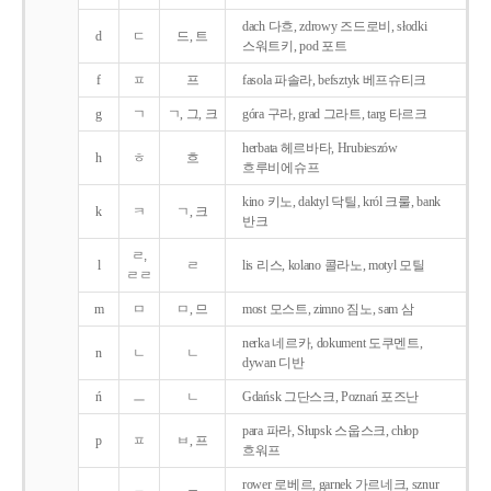
dach 다흐, zdrowy 즈드로비, słodki
d
ㄷ
드, 트
스워트키, pod 포트
f
ㅍ
프
fasola 파솔라, befsztyk 베프슈티크
g
ㄱ
ㄱ, 그, 크
góra 구라, grad 그라트, targ 타르크
herbata 헤르바타, Hrubieszów
h
ㅎ
흐
흐루비에슈프
kino 키노, daktyl 닥틸, król 크룰, bank
k
ㅋ
ㄱ, 크
반크
ㄹ,
l
ㄹ
lis 리스, kolano 콜라노, motyl 모틸
ㄹㄹ
m
ㅁ
ㅁ, 므
most 모스트, zimno 짐노, sam 삼
nerka 네르카, dokument 도쿠멘트,
n
ㄴ
ㄴ
dywan 디반
ń
ㅡ
ㄴ
Gdańsk 그단스크, Poznań 포즈난
para 파라, Słupsk 스웁스크, chłop
p
ㅍ
ㅂ, 프
흐워프
rower 로베르, garnek 가르네크, sznur