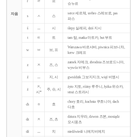
r
ㄹ
르
슈누르
serce 세르체, srebro 스레브로, pas
자음
s
ㅅ
스
파스
ś
ㅡ
시
ślepy 실레피, dziś 지시
t
ㅌ
트
tam 탐, matka 마트카, but 부트
Warszawa 바르샤바, piwnica 피브니차,
w
ㅂ
브, 프
krew 크레프
zamek 자메크, zbrodnia 즈브로드니아,
z
ㅈ
즈, 스
wywóz 비부스
ź
ㅡ
지, 시
gwoździk 그보지지크, więź 비엥시
ㅈ,
żyto 지토, różny 루주니, łyżka 위슈카,
ż
주, 슈, 시
시*
straż 스트라시
chory 호리, kuchnia 쿠흐니아, dach
ch
ㅎ
흐
다흐
dziura 지우라, dzwon 즈본, mosiądz
dz
ㅈ
즈, 츠
모시옹츠
dź
ㅡ
치
niedźwiedź 니에치비에치