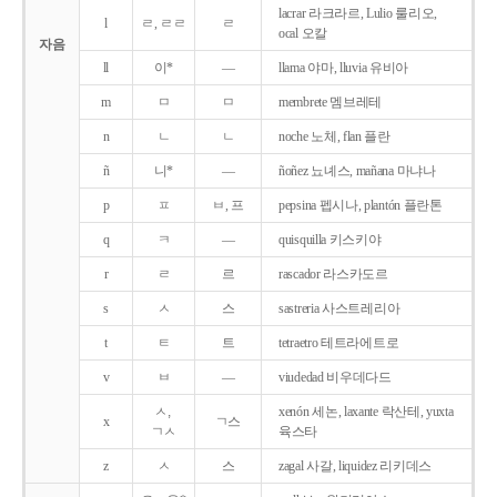
lacrar 라크라르, Lulio 룰리오,
l
ㄹ, ㄹㄹ
ㄹ
ocal 오칼
자음
ll
이*
―
llama 야마, lluvia 유비아
m
ㅁ
ㅁ
membrete 멤브레테
n
ㄴ
ㄴ
noche 노체, flan 플란
ñ
니*
―
ñoñez 뇨녜스, mañana 마냐나
p
ㅍ
ㅂ, 프
pepsina 펩시나, plantón 플란톤
q
ㅋ
―
quisquilla 키스키야
r
ㄹ
르
rascador 라스카도르
s
ㅅ
스
sastreria 사스트레리아
t
ㅌ
트
tetraetro 테트라에트로
v
ㅂ
―
viudedad 비우데다드
ㅅ,
xenón 세논, laxante 락산테, yuxta
x
ㄱ스
ㄱㅅ
육스타
z
ㅅ
스
zagal 사갈, liquidez 리키데스