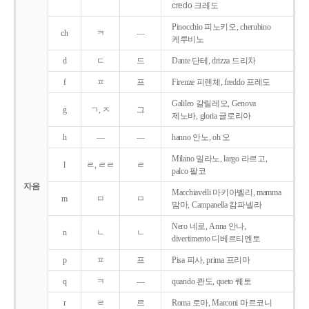
credo 크레도
Pinocchio 피노키오, cherubino
ch
ㅋ
―
케루비노
d
ㄷ
드
Dante 단테, drizza 드리차
f
ㅍ
프
Firenze 피렌체, freddo 프레도
Galileo 갈릴레오, Genova
g
ㄱ, ㅈ
그
제노바, gloria 글로리아
h
―
―
hanno 안노, oh 오
Milano 밀라노, largo 라르고,
l
ㄹ, ㄹㄹ
ㄹ
palco 팔코
자음
Macchiavelli 마키아벨리, mamma
m
ㅁ
ㅁ
맘마, Campanella 캄파넬라
Nero 네로, Anna 안나,
n
ㄴ
ㄴ
divertimento 디베르티멘토
p
ㅍ
프
Pisa 피사, prima 프리마
q
ㅋ
―
quando 콴도, queto 퀘토
r
ㄹ
르
Roma 로마, Marconi 마르코니