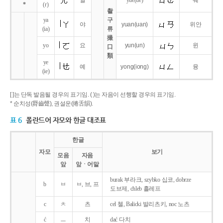
얼
yue
(ue)
웨
*
(r)
촬
ya
구
야
yuan
(uan)
위안
(ia)
류
撮
yo
요
yun
(un)
윈
口
類
ye
예
yong
(iong)
융
(ie)
[ ]는 단독 발음될 경우의 표기임. ( )는 자음이 선행할 경우의 표기임.
* 순치성(脣齒聲), 권설운(捲舌韻).
표 6
폴란드어 자모와 한글 대조표
한글
자모
보기
모음
자음
앞
앞ㆍ어말
burak 부라크, szybko 십코, dobrze
b
ㅂ
ㅂ, 브, 프
도브제, chleb 흘레프
c
ㅊ
츠
cel 첼, Balicki 발리츠키, noc 노츠
ć
ㅡ
치
dać 다치