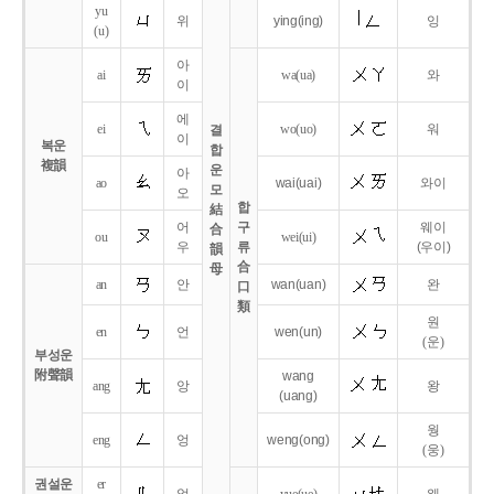
yu
위
ying
(ing)
잉
(u)
아
ai
wa
(ua)
와
이
에
ei
wo
(uo)
워
결
이
복운
합
複韻
운
아
ao
wai
(uai)
와이
모
오
합
結
어
구
웨이
合
ou
wei
(ui)
우
류
(우이)
韻
合
母
an
안
wan
(uan)
완
口
類
원
en
언
wen
(un)
(운)
부성운
附聲韻
wang
ang
앙
왕
(uang)
웡
eng
엉
weng
(ong)
(웅)
권설운
er