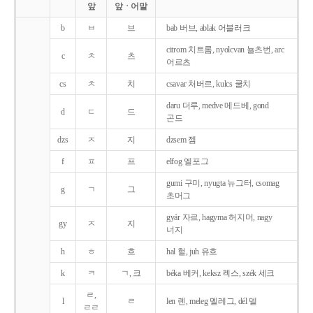
앞
앞ㆍ어말
b
ㅂ
브
bab 버브, ablak 어블러크
citrom 치트롬, nyolcvan 뇰츠번, arc
c
ㅊ
츠
어르츠
cs
ㅊ
치
csavar 처버르, kulcs 쿨치
daru 더루, medve 메드베, gond
d
ㄷ
드
곤드
dzs
ㅈ
지
dzsem 젬
f
ㅍ
프
elfog 엘포그
gumi 구미, nyugta 뉴그터, csomag
g
ㄱ
그
초머그
gyár 자르, hagyma 허지머, nagy
gy
ㅈ
지
너지
h
ㅎ
흐
hal 헐, juh 유흐
k
ㅋ
ㄱ, 크
béka 베커, keksz 켁스, szék 세크
ㄹ,
l
ㄹ
len 렌, meleg 멜레그, dél 델
ㄹㄹ