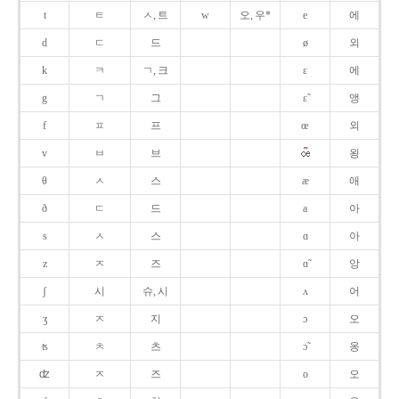
t
ㅌ
ㅅ, 트
w
오, 우*
e
에
d
ㄷ
드
ø
외
k
ㅋ
ㄱ, 크
ɛ
에
g
ㄱ
그
ɛ̃
앵
f
ㅍ
프
œ
외
v
ㅂ
브
욍
θ
ㅅ
스
æ
애
ð
ㄷ
드
a
아
s
ㅅ
스
ɑ
아
z
ㅈ
즈
ɑ̃
앙
ʃ
시
슈, 시
ʌ
어
ʒ
ㅈ
지
ɔ
오
ʦ
ㅊ
츠
ɔ̃
옹
ʣ
ㅈ
즈
o
오