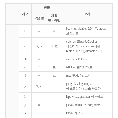
한글
자모
보기
자음
모음 앞
앞ㆍ어말
biz 비스, blandon 블란돈, braceo
b
ㅂ
브
브라세오
colcren 콜크렌, Cecilia
c
ㅋ, ㅅ
ㄱ, 크
세실리아, coccion 콕시온,
bistec 비스텍, dictado 딕타도
ch
ㅊ
―
chicharra 치차라
d
ㄷ
드
felicidad 펠리시다드
f
ㅍ
프
fuga 푸가, fran 프란
ganga 강가, geologia
g
ㄱ, ㅎ
그
헤올로히아, yungla 융글라
h
―
―
hipo 이포, quehacer 케아세르
j
ㅎ
―
jueves 후에베스, reloj 렐로
k
ㅋ
크
kapok 카포크