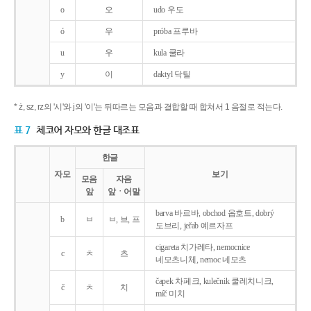
o
오
udo 우도
ó
우
próba 프루바
u
우
kula 쿨라
y
이
daktyl 닥틸
* ż, sz, rz의 '시'와 j의 '이'는 뒤따르는 모음과 결합할 때 합쳐서 1 음절로 적는다.
표 7
체코어 자모와 한글 대조표
한글
자모
보기
모음
자음
앞
앞ㆍ어말
barva 바르바, obchod 옵호트, dobrý
b
ㅂ
ㅂ, 브, 프
도브리, jeřab 예르자프
cigareta 치가레타, nemocnice
c
ㅊ
츠
네모츠니체, nemoc 네모츠
čapek 차페크, kulečnik 쿨레치니크,
č
ㅊ
치
míč 미치