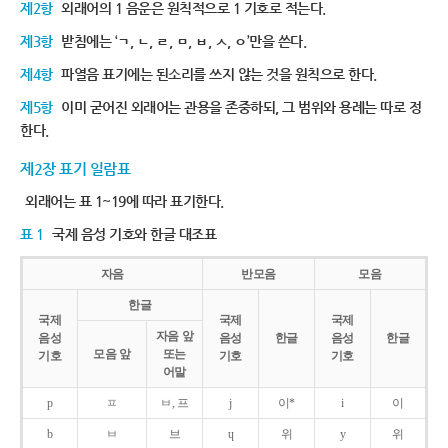
제2항
외래어의 1 음운은 원칙적으로 1 기호로 적는다.
제3항
받침에는 ‘ㄱ, ㄴ, ㄹ, ㅁ, ㅂ, ㅅ, ㅇ’만을 쓴다.
제4항
파열음 표기에는 된소리를 쓰지 않는 것을 원칙으로 한다.
제5항
이미 굳어진 외래어는 관용을 존중하되, 그 범위와 용례는 따로 정
한다.
제2장 표기 일람표
외래어는 표 1~19에 따라 표기한다.
표 1
국제 음성 기호와 한글 대조표
자음
반모음
모음
한글
국제
국제
국제
자음 앞
음성
음성
한글
음성
한글
모음 앞
또는
기호
기호
기호
어말
p
ㅍ
ㅂ, 프
j
이*
i
이
b
ㅂ
브
ɥ
위
y
위