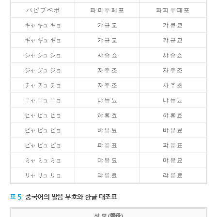
パ ピ プ ペ ポ
파 피 푸 페 포
파 피 푸 페 포
キャ キュ キョ
갸 규 교
캬 큐 쿄
ギャ ギュ ギョ
갸 규 교
갸 규 교
シャ シュ ショ
샤 슈 쇼
샤 슈 쇼
ジャ ジュ ジョ
자 주 조
자 주 조
チャ チュ チョ
자 주 조
차 추 초
ニャ ニュ ニョ
냐 뉴 뇨
냐 뉴 뇨
ヒャ ヒュ ヒョ
햐 휴 효
햐 휴 효
ビャ ビュ ビョ
뱌 뷰 뵤
뱌 뷰 뵤
ピャ ピュ ピョ
퍄 퓨 표
퍄 퓨 표
ミャ ミュ ミョ
먀 뮤 묘
먀 뮤 묘
リャ リュ リョ
랴 류 료
랴 류 료
표 5
중국어의 발음 부호와 한글 대조표
성 모 (聲母)