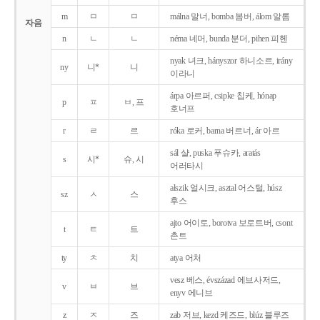
m
ㅁ
ㅁ
málna 말너, bomba 봄버, álom 알롬
자음
n
ㄴ
ㄴ
néma 네머, bunda 분더, pihen 피헨
nyak 녀크, hányszor 하니소르, irány
ny
니*
니
이라니
árpa 아르퍼, csipke 칩케, hónap
p
ㅍ
ㅂ, 프
호너프
r
ㄹ
르
róka 로커, barna 버르너, ár 아르
sál 샬, puska 푸슈카, aratás
s
시*
슈, 시
어러타시
alszik 얼시크, asztal 어스털, húsz
sz
ㅅ
스
후스
ajto 어이토, borotva 보로트버, csont
t
ㅌ
트
촌트
ty
ㅊ
치
atya 어처
vesz 베스, évszázad 에브사저드,
v
ㅂ
브
enyv 에니브
z
ㅈ
즈
zab 저브, kezd 케즈드, blúz 블루즈