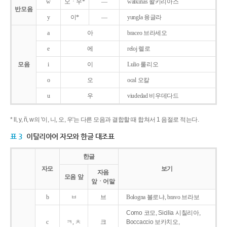
w
오ㆍ우*
―
walkirias 왈키리아스
반모음
y
이*
―
yungla 융글라
a
아
braceo 브라세오
e
에
reloj 렐로
모음
i
이
Lulio 룰리오
o
오
ocal 오칼
u
우
viudedad 비우데다드
* ll, y, ñ, w의 '이, 니, 오, 우'는 다른 모음과 결합할 때 합쳐서 1 음절로 적는다.
표 3
이탈리아어 자모와 한글 대조표
한글
자모
보기
자음
모음 앞
앞ㆍ어말
b
ㅂ
브
Bologna 볼로냐, bravo 브라보
Como 코모, Sicilia 시칠리아,
c
ㅋ, ㅊ
크
Boccaccio 보카치오,