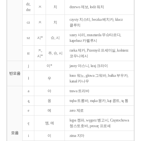
dż,
ㅈ
치
drzewo 제보, łodż 워치
drz
czysty 치스티, beczka 베치카, klucz
cz
ㅊ
치
클루치
szary 샤리, musztarda 무슈타르다,
sz
시*
슈, 시
kapelusz 카펠루시
ㅈ,
rzeka 제카, Przemyśl 프셰미실, kołnierz
rz
주, 슈, 시
시*
코우니에시
j
이*
jasny 야스니, kraj 크라이
반모음
łono 워노, głowa 그워바, bułka 부우카,
ł
우
kanał 카나우
a
아
trawa 트라바
ą̨
옹
trąba 트롱바, mąka 몽카, kąt 콩트, tą 통
e
에
zero 제로
kępa 켕파, węgorz 벵고시, Częstochowa
ę
엥, 에
쳉스토호바, proszę 프로셰
모음
i
이
zima 지마