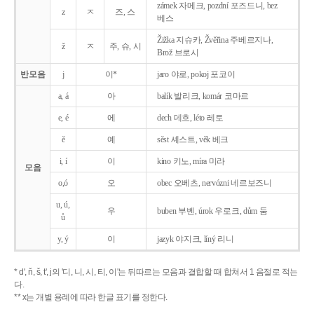
zámek 자메크, pozdní 포즈드니, bez
z
ㅈ
즈, 스
베스
Žižka 지슈카, Žvěřina 주베르지나,
ž
ㅈ
주, 슈, 시
Brož 브로시
반모음
j
이*
jaro 야로, pokoj 포코이
a, á
아
balík 발리크, komár 코마르
e, é
에
dech 데흐, léto 레토
ě
예
sěst 셰스트, věk 베크
i, í
이
kino 키노, míra 미라
모음
o,ó
오
obec 오베츠, nervózni 네르보즈니
u, ú,
우
buben 부벤, úrok 우로크, dům 둠
ů
y, ý
이
jazyk
야지크, líný 리니
* d', ň, š, t', j의 '디, 니, 시, 티, 이'는 뒤따르는 모음과 결합할 때 합쳐서 1 음절로 적는
다.
** x는 개별 용례에 따라 한글 표기를 정한다.