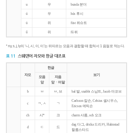
u
우
bunda 분더
ú
우
hús 후시
ü
위
füst 퓌슈트
ű
위
fű 퓌
* ny, s, j, ly의 ‘니, 시, 이, 이’는 뒤따르는 모음과 결합할 때 합쳐서 1 음절로 적는다.
표 11
스웨덴어 자모와 한글 대조표
한글
자모
보기
모음
자음
앞
앞ㆍ어말
b
ㅂ
ㅂ, 브
bal 발, snabbt 스납트, Jacob 야코브
Carlsson 칼손, Celsius 셀시우스,
c
ㅋ, ㅅ
ㄱ
Ericson 에릭손
ch
시*
크
charm 샤름, och 오크
dag 다그, dricka 드리카, Halmstad
d
ㄷ
드
할름스타드