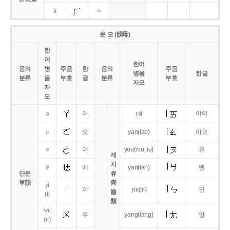
h
ㅎ
운 모 (韻母)
한
어
한어
음의
병
주음
한
음의
주음
병음
한글
분류
음
부호
글
분류
부호
자모
자
모
a
아
yai
야이
o
오
yao
(iao)
야오
e
어
you
(iou,
iu)
유
제
치
ê
에
yan
(ian)
옌
단운
류
單韻
齊
yi
이
yin(in)
인
齒
(i)
類
wu
우
yang
(iang)
양
(u)