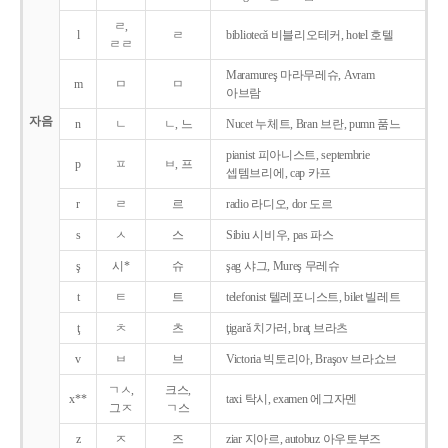
ㄹ,
l
ㄹ
bibliotecǎ 비블리오테커, hotel 호텔
ㄹㄹ
Maramureş 마라무레슈, Avram
m
ㅁ
ㅁ
아브람
자음
n
ㄴ
ㄴ, 느
Nucet 누체트, Bran 브란, pumn 품느
pianist 피아니스트, septembrie
p
ㅍ
ㅂ, 프
셉템브리에, cap 카프
r
ㄹ
르
radio 라디오, dor 도르
s
ㅅ
스
Sibiu 시비우, pas 파스
ş
시*
슈
şag 샤그, Mureş 무레슈
t
ㅌ
트
telefonist 텔레포니스트, bilet 빌레트
ţ
ㅊ
츠
ţigarǎ 치가러, braţ 브라츠
v
ㅂ
브
Victoria 빅토리아, Braşov 브라쇼브
ㄱㅅ,
크스,
x**
taxi 탁시, examen 에그자멘
그ㅈ
ㄱ스
z
ㅈ
즈
ziar 지아르, autobuz 아우토부즈