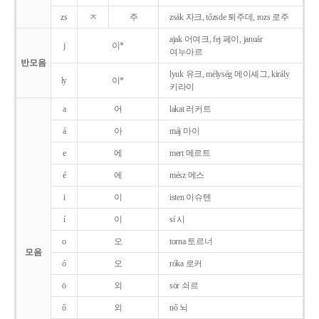
zs
ㅈ
주
zsák 자크, tőzsde 퇴주데, rozs 로주
ajak 어여크, fej 페이, január
j
이*
여누아르
반모음
lyuk 유크, mélység 메이셰그, király
ly
이*
키라이
a
어
lakat 러커트
á
아
máj 마이
e
에
mert 메르트
é
에
mész 메스
i
이
isten 이슈텐
í
이
sí 시
o
오
torna 토르너
모음
ó
오
róka 로커
ö
외
sör 쇠르
ő
외
nő 뇌