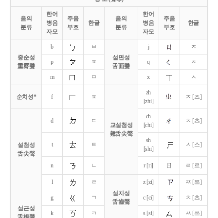
한어
한어
음의
주음
음의
주음
병음
한글
병음
한글
분류
부호
분류
부호
자모
자모
b
ㅂ
j
ㅈ
중순성
설면성
p
ㅍ
q
ㅊ
重脣聲
舌面聲
m
ㅁ
x
ㅅ
zh
순치성*
f
ㅍ
ㅈ [즈]
[zhi]
ch
d
ㄷ
ㅊ [츠]
교설첨성
[chi]
翹舌尖聲
sh
t
ㅌ
ㅅ [스]
설첨성
[shi]
舌尖聲
ㄖ
n
ㄴ
r [ri]
ㄹ [르]
l
ㄹ
z [zi]
ㅉ [쯔]
설치성
g
ㄱ
c [ci]
ㅊ [츠]
舌齒聲
설근성
k
ㅋ
s [si]
ㅆ [쓰]
舌根聲