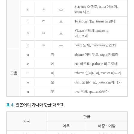
Sorrento 소렌토, asma 아스마,
s
ㅅ
스
sasso 사소
t
ㅌ
트
Torino 토리노, tranne 트란네
Vivace 비바체, manovra
v
ㅂ
브
마노브라
z
ㅊ
―
nozze 노체, mancanza 만칸차
a
아
abituro 아비투로, capra 카프라
e
에
erta 에르타, padrone 파드로네
모음
i
이
infamia 인파미아, manica 마니카
o
오
oblio 오블리오, poetica 포에티카
u
우
uva 우바, spuma 스푸마
표 4
일본어의 가나와 한글 대조표
한글
가나
어두
어중ㆍ어말