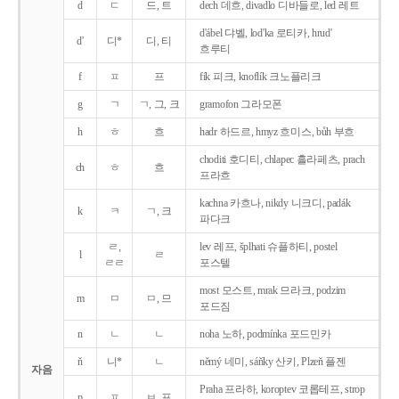
d
ㄷ
드, 트
dech 데흐, divadlo 디바들로, led 레트
d'ábel 댜벨, lod'ka 로티카, hrud'
d'
디*
디, 티
흐루티
f
ㅍ
프
fík 피크, knoflík 크노플리크
g
ㄱ
ㄱ, 그, 크
gramofon 그라모폰
h
ㅎ
흐
hadr 하드르, hmyz 흐미스, bůh 부흐
choditi 호디티, chlapec 흘라페츠, prach
ch
ㅎ
흐
프라흐
kachna 카흐나, nikdy 니크디, padák
k
ㅋ
ㄱ, 크
파다크
ㄹ,
lev 레프, šplhati 슈플하티, postel
l
ㄹ
ㄹㄹ
포스텔
most 모스트, mrak 므라크, podzim
m
ㅁ
ㅁ, 므
포드짐
n
ㄴ
ㄴ
noha 노하, podmínka 포드민카
ň
니*
ㄴ
němý 네미, sáňky 산키, Plzeň 플젠
자음
Praha 프라하, koroptev 코롭테프, strop
p
ㅍ
ㅂ, 프