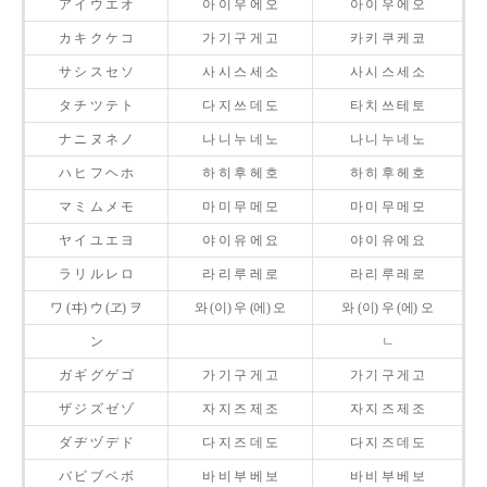
ア イ ウ エ オ
아 이 우 에 오
아 이 우 에 오
カ キ ク ケ コ
가 기 구 게 고
카 키 쿠 케 코
サ シ ス セ ソ
사 시 스 세 소
사 시 스 세 소
タ チ ツ テ ト
다 지 쓰 데 도
타 치 쓰 테 토
ナ ニ ヌ ネ ノ
나 니 누 네 노
나 니 누 네 노
ハ ヒ フ ヘ ホ
하 히 후 헤 호
하 히 후 헤 호
マ ミ ム メ モ
마 미 무 메 모
마 미 무 메 모
ヤ イ ユ エ ヨ
야 이 유 에 요
야 이 유 에 요
ラ リ ル レ ロ
라 리 루 레 로
라 리 루 레 로
ワ (ヰ) ウ (ヱ) ヲ
와 (이) 우 (에) 오
와 (이) 우 (에) 오
ン
ㄴ
ガ ギ グ ゲ ゴ
가 기 구 게 고
가 기 구 게 고
ザ ジ ズ ゼ ゾ
자 지 즈 제 조
자 지 즈 제 조
ダ ヂ ヅ デ ド
다 지 즈 데 도
다 지 즈 데 도
バ ビ ブ ベ ボ
바 비 부 베 보
바 비 부 베 보