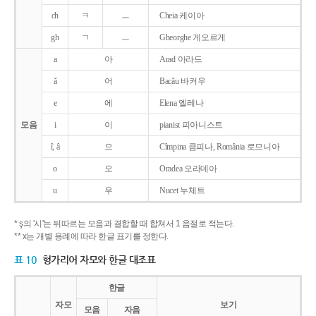
ch
ㅋ
ㅡ
Cheia 케이아
gh
ㄱ
ㅡ
Gheorghe 게오르게
a
아
Arad 아라드
ǎ
어
Bacǎu 바커우
e
에
Elena 엘레나
모음
i
이
pianist 피아니스트
î, â
으
Cîmpina 큼피나, România 로므니아
o
오
Oradea 오라데아
u
우
Nucet 누체트
* ş의 '시'는 뒤따르는 모음과 결합할 때 합쳐서 1 음절로 적는다.
** x는 개별 용례에 따라 한글 표기를 정한다.
표 10
헝가리어 자모와 한글 대조표
한글
자모
보기
모음
자음