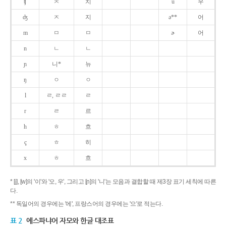
ʧ
ㅊ
치
u
우
ʤ
ㅈ
지
ə**
어
m
ㅁ
ㅁ
ɚ
어
n
ㄴ
ㄴ
ɲ
니*
뉴
ŋ
ㅇ
ㅇ
l
ㄹ, ㄹㄹ
ㄹ
r
ㄹ
르
h
ㅎ
흐
ç
ㅎ
히
x
ㅎ
흐
* [j], [w]의 '이'와 '오, 우', 그리고 [ɲ]의 '니'는 모음과 결합할 때 제3장 표기 세칙에 따른
다.
** 독일어의 경우에는 '에', 프랑스어의 경우에는 '으'로 적는다.
표 2
에스파냐어 자모와 한글 대조표