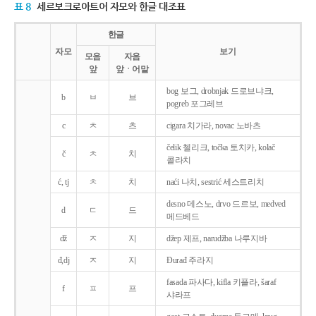
표 8
세르보크로아트어 자모와 한글 대조표
한글
자모
보기
모음
자음
앞
앞ㆍ어말
bog 보그, drobnjak 드로브냐크,
b
ㅂ
브
pogreb 포그레브
c
ㅊ
츠
cigara 치가라, novac 노바츠
čelik 첼리크, točka 토치카, kolač
č
ㅊ
치
콜라치
ć, tj
ㅊ
치
naći 나치, sestrić 세스트리치
desno 데스노, drvo 드르보, medved
d
ㄷ
드
메드베드
dž
ㅈ
지
džep 제프, narudžba 나루지바
đ,dj
ㅈ
지
Ðurađ 주라지
fasada 파사다, kifla 키플라, šaraf
f
ㅍ
프
샤라프