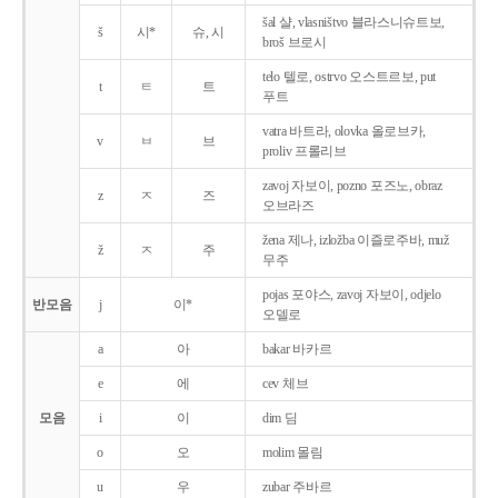
šal 샬, vlasništvo 블라스니슈트보,
š
시*
슈, 시
broš 브로시
telo 텔로, ostrvo 오스트르보, put
t
ㅌ
트
푸트
vatra 바트라, olovka 올로브카,
v
ㅂ
브
proliv 프롤리브
zavoj 자보이, pozno 포즈노, obraz
z
ㅈ
즈
오브라즈
žena 제나, izložba 이즐로주바, muž
ž
ㅈ
주
무주
pojas 포야스, zavoj 자보이, odjelo
반모음
j
이*
오델로
a
아
bakar 바카르
e
에
cev 체브
모음
i
이
dim 딤
o
오
molim 몰림
u
우
zubar 주바르