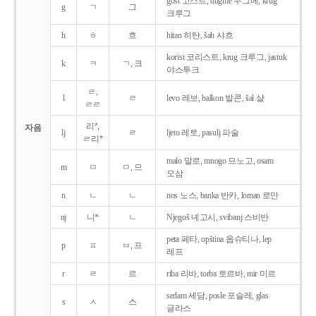
gost 고스트, dugme 두그메, krug
g
ㄱ
그
크루그
h
ㅎ
흐
hitan 히탄, šah 샤흐
korist 코리스트, krug 크루그, jastuk
k
ㅋ
ㄱ, 크
야스투크
ㄹ,
l
ㄹ
levo 레보, balkon 발콘, šal 샬
ㄹㄹ
리*,
자음
lj
ㄹ
ljeto 레토, pasulj 파술
ㄹ리*
malo 말로, mnogo 므노고, osam
m
ㅁ
ㅁ, 므
오삼
n
ㄴ
ㄴ
nos 노스, banka 반카, loman 로만
nj
니*
ㄴ
Njegoš 녜고시, svibanj 스비반
peta 페타, opština 옵슈티나, lep
p
ㅍ
ㅂ, 프
레프
r
ㄹ
르
riba 리바, torba 토르바, mir 미르
sedam 세담, posle 포슬레, glas
s
ㅅ
스
글라스