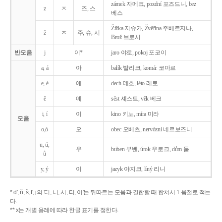
zámek 자메크, pozdní 포즈드니, bez
z
ㅈ
즈, 스
베스
Žižka 지슈카, Žvěřina 주베르지나,
ž
ㅈ
주, 슈, 시
Brož 브로시
반모음
j
이*
jaro 야로, pokoj 포코이
a, á
아
balík 발리크, komár 코마르
e, é
에
dech 데흐, léto 레토
ě
예
sěst 셰스트, věk 베크
i, í
이
kino 키노, míra 미라
모음
o,ó
오
obec 오베츠, nervózni 네르보즈니
u, ú,
우
buben 부벤, úrok 우로크, dům 둠
ů
y, ý
이
jazyk
야지크, líný 리니
* d', ň, š, t', j의 '디, 니, 시, 티, 이'는 뒤따르는 모음과 결합할 때 합쳐서 1 음절로 적는
다.
** x는 개별 용례에 따라 한글 표기를 정한다.