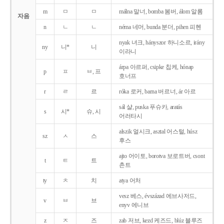
m
ㅁ
ㅁ
málna 말너, bomba 봄버, álom 알롬
자음
n
ㄴ
ㄴ
néma 네머, bunda 분더, pihen 피헨
nyak 녀크, hányszor 하니소르, irány
ny
니*
니
이라니
árpa 아르퍼, csipke 칩케, hónap
p
ㅍ
ㅂ, 프
호너프
r
ㄹ
르
róka 로커, barna 버르너, ár 아르
sál 샬, puska 푸슈카, aratás
s
시*
슈, 시
어러타시
alszik 얼시크, asztal 어스털, húsz
sz
ㅅ
스
후스
ajto 어이토, borotva 보로트버, csont
t
ㅌ
트
촌트
ty
ㅊ
치
atya 어처
vesz 베스, évszázad 에브사저드,
v
ㅂ
브
enyv 에니브
z
ㅈ
즈
zab 저브, kezd 케즈드, blúz 블루즈