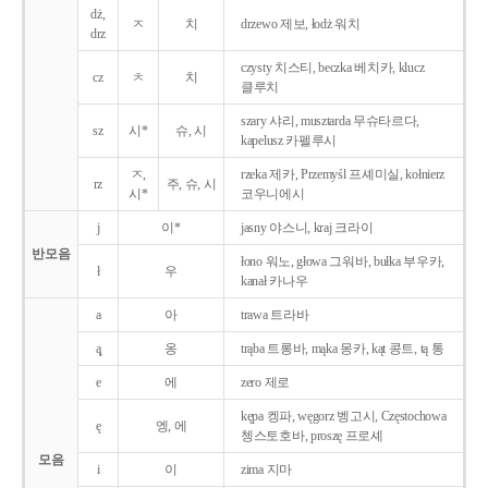
dż,
ㅈ
치
drzewo 제보, łodż 워치
drz
czysty 치스티, beczka 베치카, klucz
cz
ㅊ
치
클루치
szary 샤리, musztarda 무슈타르다,
sz
시*
슈, 시
kapelusz 카펠루시
ㅈ,
rzeka 제카, Przemyśl 프셰미실, kołnierz
rz
주, 슈, 시
시*
코우니에시
j
이*
jasny 야스니, kraj 크라이
반모음
łono 워노, głowa 그워바, bułka 부우카,
ł
우
kanał 카나우
a
아
trawa 트라바
ą̨
옹
trąba 트롱바, mąka 몽카, kąt 콩트, tą 통
e
에
zero 제로
kępa 켕파, węgorz 벵고시, Częstochowa
ę
엥, 에
쳉스토호바, proszę 프로셰
모음
i
이
zima 지마