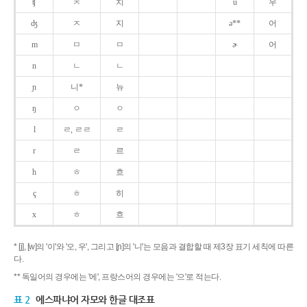
ʧ
ㅊ
치
u
우
ʤ
ㅈ
지
ə**
어
m
ㅁ
ㅁ
ɚ
어
n
ㄴ
ㄴ
ɲ
니*
뉴
ŋ
ㅇ
ㅇ
l
ㄹ, ㄹㄹ
ㄹ
r
ㄹ
르
h
ㅎ
흐
ç
ㅎ
히
x
ㅎ
흐
* [j], [w]의 '이'와 '오, 우', 그리고 [ɲ]의 '니'는 모음과 결합할 때 제3장 표기 세칙에 따른
다.
** 독일어의 경우에는 '에', 프랑스어의 경우에는 '으'로 적는다.
표 2
에스파냐어 자모와 한글 대조표