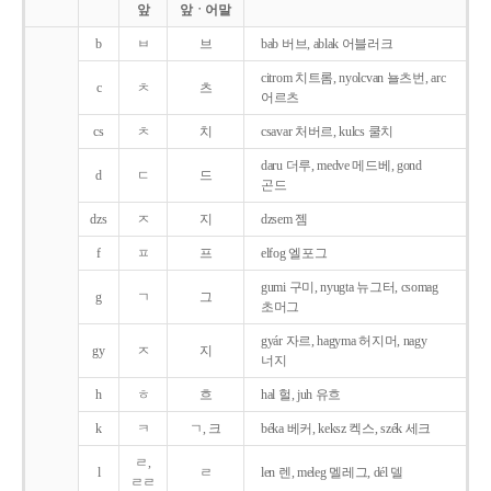
앞
앞ㆍ어말
b
ㅂ
브
bab 버브, ablak 어블러크
citrom 치트롬, nyolcvan 뇰츠번, arc
c
ㅊ
츠
어르츠
cs
ㅊ
치
csavar 처버르, kulcs 쿨치
daru 더루, medve 메드베, gond
d
ㄷ
드
곤드
dzs
ㅈ
지
dzsem 젬
f
ㅍ
프
elfog 엘포그
gumi 구미, nyugta 뉴그터, csomag
g
ㄱ
그
초머그
gyár 자르, hagyma 허지머, nagy
gy
ㅈ
지
너지
h
ㅎ
흐
hal 헐, juh 유흐
k
ㅋ
ㄱ, 크
béka 베커, keksz 켁스, szék 세크
ㄹ,
l
ㄹ
len 렌, meleg 멜레그, dél 델
ㄹㄹ