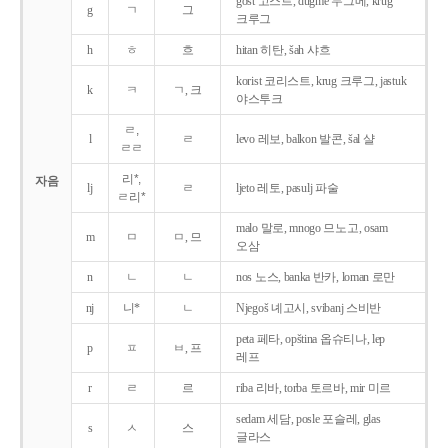
gost 고스트, dugme 두그메, krug
g
ㄱ
그
크루그
h
ㅎ
흐
hitan 히탄, šah 샤흐
korist 코리스트, krug 크루그, jastuk
k
ㅋ
ㄱ, 크
야스투크
ㄹ,
l
ㄹ
levo 레보, balkon 발콘, šal 샬
ㄹㄹ
리*,
자음
lj
ㄹ
ljeto 레토, pasulj 파술
ㄹ리*
malo 말로, mnogo 므노고, osam
m
ㅁ
ㅁ, 므
오삼
n
ㄴ
ㄴ
nos 노스, banka 반카, loman 로만
nj
니*
ㄴ
Njegoš 녜고시, svibanj 스비반
peta 페타, opština 옵슈티나, lep
p
ㅍ
ㅂ, 프
레프
r
ㄹ
르
riba 리바, torba 토르바, mir 미르
sedam 세담, posle 포슬레, glas
s
ㅅ
스
글라스