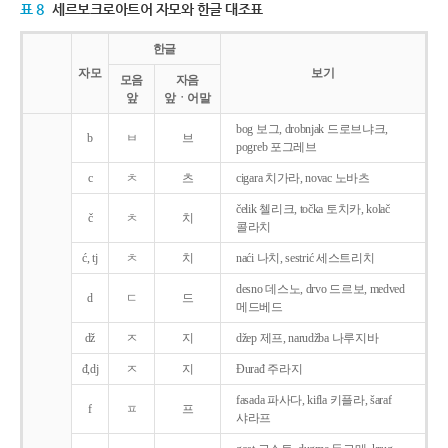
표 8
세르보크로아트어 자모와 한글 대조표
한글
자모
보기
모음
자음
앞
앞ㆍ어말
bog 보그, drobnjak 드로브냐크,
b
ㅂ
브
pogreb 포그레브
c
ㅊ
츠
cigara 치가라, novac 노바츠
čelik 첼리크, točka 토치카, kolač
č
ㅊ
치
콜라치
ć, tj
ㅊ
치
naći 나치, sestrić 세스트리치
desno 데스노, drvo 드르보, medved
d
ㄷ
드
메드베드
dž
ㅈ
지
džep 제프, narudžba 나루지바
đ,dj
ㅈ
지
Ðurađ 주라지
fasada 파사다, kifla 키플라, šaraf
f
ㅍ
프
샤라프