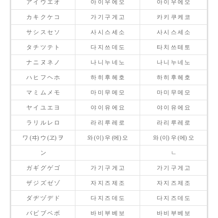
ア イ ウ エ オ
아 이 우 에 오
아 이 우 에 오
カ キ ク ケ コ
가 기 구 게 고
카 키 쿠 케 코
サ シ ス セ ソ
사 시 스 세 소
사 시 스 세 소
タ チ ツ テ ト
다 지 쓰 데 도
타 치 쓰 테 토
ナ ニ ヌ ネ ノ
나 니 누 네 노
나 니 누 네 노
ハ ヒ フ ヘ ホ
하 히 후 헤 호
하 히 후 헤 호
マ ミ ム メ モ
마 미 무 메 모
마 미 무 메 모
ヤ イ ユ エ ヨ
야 이 유 에 요
야 이 유 에 요
ラ リ ル レ ロ
라 리 루 레 로
라 리 루 레 로
ワ (ヰ) ウ (ヱ) ヲ
와 (이) 우 (에) 오
와 (이) 우 (에) 오
ン
ㄴ
ガ ギ グ ゲ ゴ
가 기 구 게 고
가 기 구 게 고
ザ ジ ズ ゼ ゾ
자 지 즈 제 조
자 지 즈 제 조
ダ ヂ ヅ デ ド
다 지 즈 데 도
다 지 즈 데 도
バ ビ ブ ベ ボ
바 비 부 베 보
바 비 부 베 보