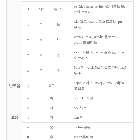
šal 샬, vlasništvo 블라스니슈트보,
š
시*
슈, 시
broš 브로시
telo 텔로, ostrvo 오스트르보, put
t
ㅌ
트
푸트
vatra 바트라, olovka 올로브카,
v
ㅂ
브
proliv 프롤리브
zavoj 자보이, pozno 포즈노, obraz
z
ㅈ
즈
오브라즈
žena 제나, izložba 이즐로주바, muž
ž
ㅈ
주
무주
pojas 포야스, zavoj 자보이, odjelo
반모음
j
이*
오델로
a
아
bakar 바카르
e
에
cev 체브
모음
i
이
dim 딤
o
오
molim 몰림
u
우
zubar 주바르