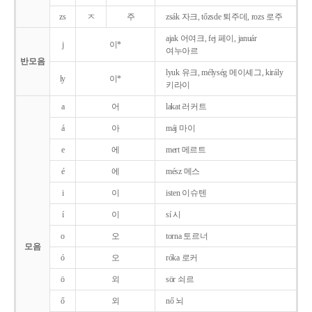
zs
ㅈ
주
zsák 자크, tőzsde 퇴주데, rozs 로주
ajak 어여크, fej 페이, január
j
이*
여누아르
반모음
lyuk 유크, mélység 메이셰그, király
ly
이*
키라이
a
어
lakat 러커트
á
아
máj 마이
e
에
mert 메르트
é
에
mész 메스
i
이
isten 이슈텐
í
이
sí 시
o
오
torna 토르너
모음
ó
오
róka 로커
ö
외
sör 쇠르
ő
외
nő 뇌