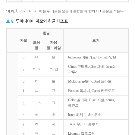
* lj, nj, š, j의 '리, 니, 시, 이'는 뒤따르는 모음과 결합할 때 합쳐서 1 음절로 적는다.
표 9
루마니아어 자모와 한글 대조표
한글
자모
보기
모음
자음
앞
앞ㆍ어말
b
ㅂ
브
bibliotecǎ 비블리오테커, alb 알브
Cîntec 큰테크, Cine 치네, facturǎ
c
ㅋ, ㅊ
ㄱ, 크
팍투러
d
ㄷ
드
Moldova 몰도바, Brad 브라드
f
ㅍ
프
Focşani 폭샤니, Cartof 카르토프
Galaţi 갈라치, Gigel 지젤, hering
g
ㄱ, ㅈ
그
헤린그
h
ㅎ
흐
haţeg 하체그, duh 두흐
j
ㅈ
지
Jiu 지우, Cluj 클루지
k
ㅋ
ㅡ
kilogram 킬로그람