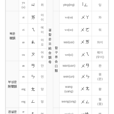
yu
위
ying
(ing)
잉
(u)
아
ai
wa
(ua)
와
이
에
ei
wo
(uo)
워
결
이
복운
합
複韻
운
아
ao
wai
(uai)
와이
모
오
합
結
어
구
웨이
合
ou
wei
(ui)
우
류
(우이)
韻
合
母
an
안
wan
(uan)
완
口
類
원
en
언
wen
(un)
(운)
부성운
附聲韻
wang
ang
앙
왕
(uang)
웡
eng
엉
weng
(ong)
(웅)
권설운
er