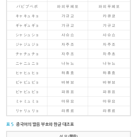
パ ピ プ ペ ポ
파 피 푸 페 포
파 피 푸 페 포
キャ キュ キョ
갸 규 교
캬 큐 쿄
ギャ ギュ ギョ
갸 규 교
갸 규 교
シャ シュ ショ
샤 슈 쇼
샤 슈 쇼
ジャ ジュ ジョ
자 주 조
자 주 조
チャ チュ チョ
자 주 조
차 추 초
ニャ ニュ ニョ
냐 뉴 뇨
냐 뉴 뇨
ヒャ ヒュ ヒョ
햐 휴 효
햐 휴 효
ビャ ビュ ビョ
뱌 뷰 뵤
뱌 뷰 뵤
ピャ ピュ ピョ
퍄 퓨 표
퍄 퓨 표
ミャ ミュ ミョ
먀 뮤 묘
먀 뮤 묘
リャ リュ リョ
랴 류 료
랴 류 료
표 5
중국어의 발음 부호와 한글 대조표
성 모 (聲母)