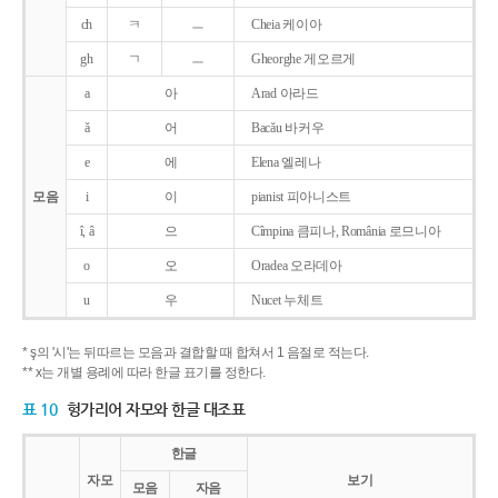
ch
ㅋ
ㅡ
Cheia 케이아
gh
ㄱ
ㅡ
Gheorghe 게오르게
a
아
Arad 아라드
ǎ
어
Bacǎu 바커우
e
에
Elena 엘레나
모음
i
이
pianist 피아니스트
î, â
으
Cîmpina 큼피나, România 로므니아
o
오
Oradea 오라데아
u
우
Nucet 누체트
* ş의 '시'는 뒤따르는 모음과 결합할 때 합쳐서 1 음절로 적는다.
** x는 개별 용례에 따라 한글 표기를 정한다.
표 10
헝가리어 자모와 한글 대조표
한글
자모
보기
모음
자음