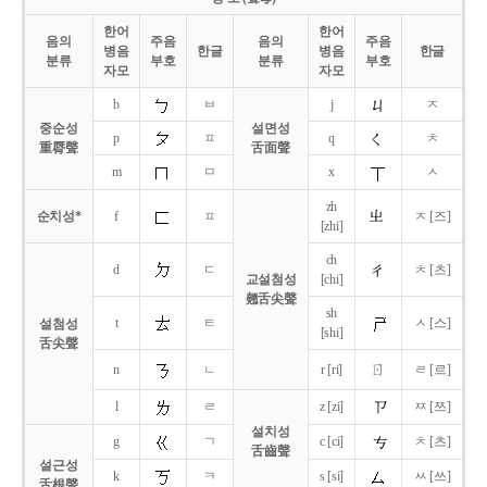
한어
한어
음의
주음
음의
주음
병음
한글
병음
한글
분류
부호
분류
부호
자모
자모
b
ㅂ
j
ㅈ
중순성
설면성
p
ㅍ
q
ㅊ
重脣聲
舌面聲
m
ㅁ
x
ㅅ
zh
순치성*
f
ㅍ
ㅈ [즈]
[zhi]
ch
d
ㄷ
ㅊ [츠]
교설첨성
[chi]
翹舌尖聲
sh
t
ㅌ
ㅅ [스]
설첨성
[shi]
舌尖聲
ㄖ
n
ㄴ
r [ri]
ㄹ [르]
l
ㄹ
z [zi]
ㅉ [쯔]
설치성
g
ㄱ
c [ci]
ㅊ [츠]
舌齒聲
설근성
k
ㅋ
s [si]
ㅆ [쓰]
舌根聲