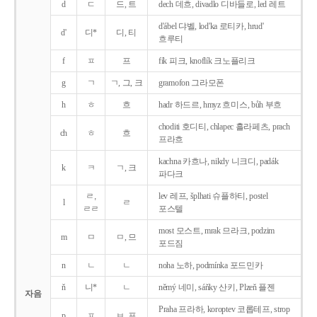
d
ㄷ
드, 트
dech 데흐, divadlo 디바들로, led 레트
d'ábel 댜벨, lod'ka 로티카, hrud'
d'
디*
디, 티
흐루티
f
ㅍ
프
fík 피크, knoflík 크노플리크
g
ㄱ
ㄱ, 그, 크
gramofon 그라모폰
h
ㅎ
흐
hadr 하드르, hmyz 흐미스, bůh 부흐
choditi 호디티, chlapec 흘라페츠, prach
ch
ㅎ
흐
프라흐
kachna 카흐나, nikdy 니크디, padák
k
ㅋ
ㄱ, 크
파다크
ㄹ,
lev 레프, šplhati 슈플하티, postel
l
ㄹ
ㄹㄹ
포스텔
most 모스트, mrak 므라크, podzim
m
ㅁ
ㅁ, 므
포드짐
n
ㄴ
ㄴ
noha 노하, podmínka 포드민카
ň
니*
ㄴ
němý 네미, sáňky 산키, Plzeň 플젠
자음
Praha 프라하, koroptev 코롭테프, strop
p
ㅍ
ㅂ, 프