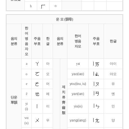
h
ㅎ
운 모 (韻母)
한
어
한어
음의
병
주음
한
음의
주음
병음
한글
분류
음
부호
글
분류
부호
자모
자
모
a
아
yai
야이
o
오
yao
(iao)
야오
e
어
you
(iou,
iu)
유
제
치
ê
에
yan
(ian)
옌
단운
류
單韻
齊
yi
이
yin(in)
인
齒
(i)
類
wu
우
yang
(iang)
양
(u)