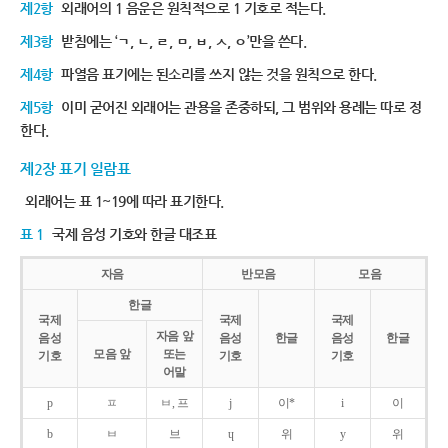
제2항
외래어의 1 음운은 원칙적으로 1 기호로 적는다.
제3항
받침에는 ‘ㄱ, ㄴ, ㄹ, ㅁ, ㅂ, ㅅ, ㅇ’만을 쓴다.
제4항
파열음 표기에는 된소리를 쓰지 않는 것을 원칙으로 한다.
제5항
이미 굳어진 외래어는 관용을 존중하되, 그 범위와 용례는 따로 정
한다.
제2장 표기 일람표
외래어는 표 1~19에 따라 표기한다.
표 1
국제 음성 기호와 한글 대조표
자음
반모음
모음
한글
국제
국제
국제
자음 앞
음성
음성
한글
음성
한글
모음 앞
또는
기호
기호
기호
어말
p
ㅍ
ㅂ, 프
j
이*
i
이
b
ㅂ
브
ɥ
위
y
위