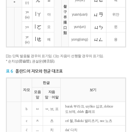
얼
yue
(ue)
웨
*
(r)
촬
ya
구
야
yuan
(uan)
위안
(ia)
류
撮
yo
요
yun
(un)
윈
口
類
ye
예
yong
(iong)
융
(ie)
[ ]는 단독 발음될 경우의 표기임. ( )는 자음이 선행할 경우의 표기임.
* 순치성(脣齒聲), 권설운(捲舌韻).
표 6
폴란드어 자모와 한글 대조표
한글
자모
보기
모음
자음
앞
앞ㆍ어말
burak 부라크, szybko 십코, dobrze
b
ㅂ
ㅂ, 브, 프
도브제, chleb 흘레프
c
ㅊ
츠
cel 첼, Balicki 발리츠키, noc 노츠
ć
ㅡ
치
dać 다치