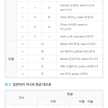
Sorrento 소렌토, asma 아스마,
s
ㅅ
스
sasso 사소
t
ㅌ
트
Torino 토리노, tranne 트란네
Vivace 비바체, manovra
v
ㅂ
브
마노브라
z
ㅊ
―
nozze 노체, mancanza 만칸차
a
아
abituro 아비투로, capra 카프라
e
에
erta 에르타, padrone 파드로네
모음
i
이
infamia 인파미아, manica 마니카
o
오
oblio 오블리오, poetica 포에티카
u
우
uva 우바, spuma 스푸마
표 4
일본어의 가나와 한글 대조표
한글
가나
어두
어중ㆍ어말