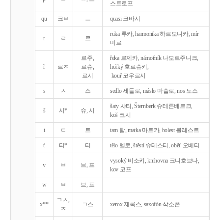
스트로프
qu
크ㅂ
ㅡ
quasi 크바시
ruka 루카, harmonika 하르모니카, mír
r
ㄹ
르
미르
르주,
řeka 르제카, námořník 나모르주니크,
ř
르ㅈ
르슈,
hořký 호르슈키,
르시
kouř 코우르시
s
ㅅ
스
sedlo 세들로, máslo 마슬로, nos 노스
šaty 샤티, Šternberk 슈테른베르크,
š
시*
슈, 시
koš 코시
t
ㅌ
트
tam 탐, matka 마트카, bolest 볼레스트
t'
티*
티
tělo 텔로, štěstí 슈테스티, obět' 오베티
vysoký 비소키, knihovna 크니호브나,
v
ㅂ
브, 프
kov 코프
w
ㅂ
브, 프
ㄱㅅ,
x**
ㄱ스
xerox 제록스, saxofón 삭소폰
ㅈ