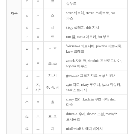
r
ㄹ
르
슈누르
serce 세르체, srebro 스레브로, pas
자음
s
ㅅ
스
파스
ś
ㅡ
시
ślepy 실레피, dziś 지시
t
ㅌ
트
tam 탐, matka 마트카, but 부트
Warszawa 바르샤바, piwnica 피브니차,
w
ㅂ
브, 프
krew 크레프
zamek 자메크, zbrodnia 즈브로드니아,
z
ㅈ
즈, 스
wywóz 비부스
ź
ㅡ
지, 시
gwoździk 그보지지크, więź 비엥시
ㅈ,
żyto 지토, różny 루주니, łyżka 위슈카,
ż
주, 슈, 시
시*
straż 스트라시
chory 호리, kuchnia 쿠흐니아, dach
ch
ㅎ
흐
다흐
dziura 지우라, dzwon 즈본, mosiądz
dz
ㅈ
즈, 츠
모시옹츠
dź
ㅡ
치
niedźwiedź 니에치비에치