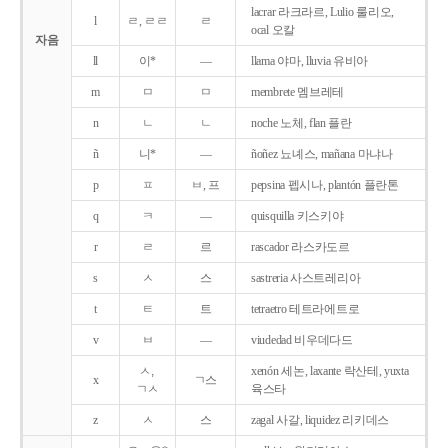
lacrar 라크라르, Lulio 룰리오,
l
ㄹ, ㄹㄹ
ㄹ
ocal 오칼
자음
ll
이*
―
llama 야마, lluvia 유비아
m
ㅁ
ㅁ
membrete 멤브레테
n
ㄴ
ㄴ
noche 노체, flan 플란
ñ
니*
―
ñoñez 뇨녜스, mañana 마냐나
p
ㅍ
ㅂ, 프
pepsina 펩시나, plantón 플란톤
q
ㅋ
―
quisquilla 키스키야
r
ㄹ
르
rascador 라스카도르
s
ㅅ
스
sastreria 사스트레리아
t
ㅌ
트
tetraetro 테트라에트로
v
ㅂ
―
viudedad 비우데다드
ㅅ,
xenón 세논, laxante 락산테, yuxta
x
ㄱ스
ㄱㅅ
육스타
z
ㅅ
스
zagal 사갈, liquidez 리키데스