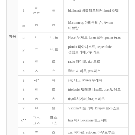
ㄹ,
l
ㄹ
bibliotecǎ 비블리오테커, hotel 호텔
ㄹㄹ
Maramureş 마라무레슈, Avram
m
ㅁ
ㅁ
아브람
자음
n
ㄴ
ㄴ, 느
Nucet 누체트, Bran 브란, pumn 품느
pianist 피아니스트, septembrie
p
ㅍ
ㅂ, 프
셉템브리에, cap 카프
r
ㄹ
르
radio 라디오, dor 도르
s
ㅅ
스
Sibiu 시비우, pas 파스
ş
시*
슈
şag 샤그, Mureş 무레슈
t
ㅌ
트
telefonist 텔레포니스트, bilet 빌레트
ţ
ㅊ
츠
ţigarǎ 치가러, braţ 브라츠
v
ㅂ
브
Victoria 빅토리아, Braşov 브라쇼브
ㄱㅅ,
크스,
x**
taxi 탁시, examen 에그자멘
그ㅈ
ㄱ스
z
ㅈ
즈
ziar 지아르, autobuz 아우토부즈