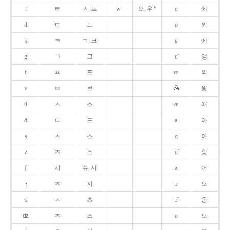
t
ㅌ
ㅅ, 트
w
오, 우*
e
에
d
ㄷ
드
ø
외
k
ㅋ
ㄱ, 크
ɛ
에
g
ㄱ
그
ɛ̃
앵
f
ㅍ
프
œ
외
v
ㅂ
브
욍
θ
ㅅ
스
æ
애
ð
ㄷ
드
a
아
s
ㅅ
스
ɑ
아
z
ㅈ
즈
ɑ̃
앙
ʃ
시
슈, 시
ʌ
어
ʒ
ㅈ
지
ɔ
오
ʦ
ㅊ
츠
ɔ̃
옹
ʣ
ㅈ
즈
o
오