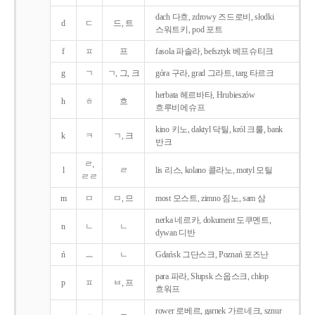
dach 다흐, zdrowy 즈드로비, słodki
d
ㄷ
드, 트
스워트키, pod 포트
f
ㅍ
프
fasola 파솔라, befsztyk 베프슈티크
g
ㄱ
ㄱ, 그, 크
góra 구라, grad 그라트, targ 타르크
herbata 헤르바타, Hrubieszów
h
ㅎ
흐
흐루비에슈프
kino 키노, daktyl 닥틸, król 크룰, bank
k
ㅋ
ㄱ, 크
반크
ㄹ,
l
ㄹ
lis 리스, kolano 콜라노, motyl 모틸
ㄹㄹ
m
ㅁ
ㅁ, 므
most 모스트, zimno 짐노, sam 삼
nerka 네르카, dokument 도쿠멘트,
n
ㄴ
ㄴ
dywan 디반
ń
ㅡ
ㄴ
Gdańsk 그단스크, Poznań 포즈난
para 파라, Słupsk 스웁스크, chłop
p
ㅍ
ㅂ, 프
흐워프
rower 로베르, garnek 가르네크, sznur