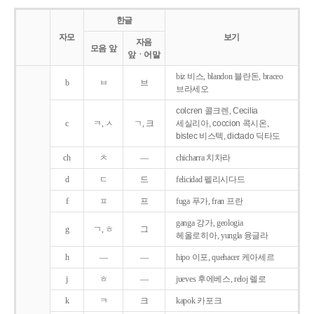
한글
자모
보기
자음
모음 앞
앞ㆍ어말
biz 비스, blandon 블란돈, braceo
b
ㅂ
브
브라세오
colcren 콜크렌, Cecilia
c
ㅋ, ㅅ
ㄱ, 크
세실리아, coccion 콕시온,
bistec 비스텍, dictado 딕타도
ch
ㅊ
―
chicharra 치차라
d
ㄷ
드
felicidad 펠리시다드
f
ㅍ
프
fuga 푸가, fran 프란
ganga 강가, geologia
g
ㄱ, ㅎ
그
헤올로히아, yungla 융글라
h
―
―
hipo 이포, quehacer 케아세르
j
ㅎ
―
jueves 후에베스, reloj 렐로
k
ㅋ
크
kapok 카포크