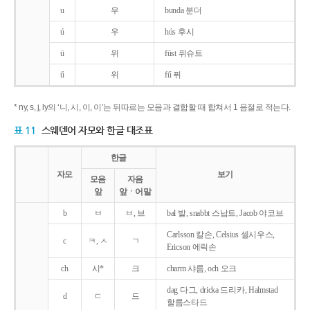
u
우
bunda 분더
ú
우
hús 후시
ü
위
füst 퓌슈트
ű
위
fű 퓌
* ny, s, j, ly의 ‘니, 시, 이, 이’는 뒤따르는 모음과 결합할 때 합쳐서 1 음절로 적는다.
표 11
스웨덴어 자모와 한글 대조표
한글
자모
보기
모음
자음
앞
앞ㆍ어말
b
ㅂ
ㅂ, 브
bal 발, snabbt 스납트, Jacob 야코브
Carlsson 칼손, Celsius 셀시우스,
c
ㅋ, ㅅ
ㄱ
Ericson 에릭손
ch
시*
크
charm 샤름, och 오크
dag 다그, dricka 드리카, Halmstad
d
ㄷ
드
할름스타드