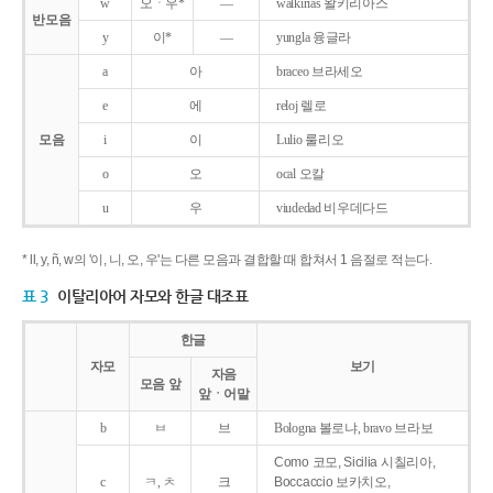
w
오ㆍ우*
―
walkirias 왈키리아스
반모음
y
이*
―
yungla 융글라
a
아
braceo 브라세오
e
에
reloj 렐로
모음
i
이
Lulio 룰리오
o
오
ocal 오칼
u
우
viudedad 비우데다드
* ll, y, ñ, w의 '이, 니, 오, 우'는 다른 모음과 결합할 때 합쳐서 1 음절로 적는다.
표 3
이탈리아어 자모와 한글 대조표
한글
자모
보기
자음
모음 앞
앞ㆍ어말
b
ㅂ
브
Bologna 볼로냐, bravo 브라보
Como 코모, Sicilia 시칠리아,
c
ㅋ, ㅊ
크
Boccaccio 보카치오,