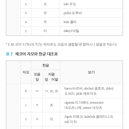
o
오
udo 우도
ó
우
próba 프루바
u
우
kula 쿨라
y
이
daktyl 닥틸
* ż, sz, rz의 '시'와 j의 '이'는 뒤따르는 모음과 결합할 때 합쳐서 1 음절로 적는다.
표 7
체코어 자모와 한글 대조표
한글
자모
보기
모음
자음
앞
앞ㆍ어말
barva 바르바, obchod 옵호트, dobrý
b
ㅂ
ㅂ, 브, 프
도브리, jeřab 예르자프
cigareta 치가레타, nemocnice
c
ㅊ
츠
네모츠니체, nemoc 네모츠
čapek 차페크, kulečnik 쿨레치니크,
č
ㅊ
치
míč 미치