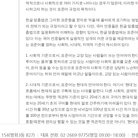
역적으로나 사회적으로 여러 가지로 나타나는 경우가 많은데, 이러한 여
시하고자 하는 것이 표준어 규정의 목적이다.
한글 맞춤법은 그러한 표준형을 문자로 적을 때 올바르게 표기하는 방법
의 전제가 되는 규정이라고 할 수 있다. 다만, 국어 언중들은 한글 맞춤
춤법으로 일원화하여 이해하는 경향이 있어서, 한글 맞춤법에는 표준어
있다. 이는 국어 언중들에게 실용적인 성격의 어문 규정을 제공하려는 
는 표준어를 정하는 사회적, 시대적, 지역적 기준이 제시되어 있다.
1. 사회적 기준으로서, 표준어는 교양 있는 사람들이 쓰는 언어여야 한다
루어지는 품위’를 뜻하므로 교양 있는 사람이란 사회적 품위를 갖춘 사람
어, 은어 등을 쓸 수는 있으므로 표준어의 사회적 기준은 상당히 느슨하다고
준어이기는 하되 언어 예절에 어긋난 말들이므로, 교양 있는 사람이라면
2. 시대적 기준으로서, 표준어는 현대의 언어여야 한다. 여기서 ‘현대
흐름에서 현재와 같은 구획에 있는 시대를 말한다. 다른 사회적, 경제적
하는 데에는 뚜렷한 객관적 기준이 없다. 20세기 초의 구어가 현대의 말
로서는 20세기 초의 구어를 현대의 말로 간주하기에 어려움이 있다. 한
시간 차를 30년 남짓으로 잡으면 넉넉잡아 100년 정도의 시간 차가 있
를 100년 전으로부터 현재 시점까지의 기간으로 규정할 수도 있을 것이다
호함 때문에 편의상 행할 수 있는 것일 뿐 객관적인 것은 아니다. ‘현대
3. 지역적 기준으로서, 표준어는 서울말이어야 한다. 이는 표준어의 공
154(방화3동 827)
대표 전화: 02-2669-9775(평일 09:00~18:00)
전송