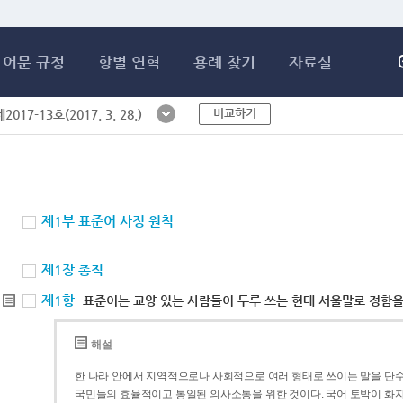
메인콘텐츠 바로가기
어문 규정
항별 연혁
용례 찾기
자료실
비교하기
017-13호(2017. 3. 28.)
제1부 표준어 사정 원칙
제1장 총칙
제1항
표준어는 교양 있는 사람들이 두루 쓰는 현대 서울말로 정함을
해설
한 나라 안에서 지역적으로나 사회적으로 여러 형태로 쓰이는 말을 단수
국민들의 효율적이고 통일된 의사소통을 위한 것이다. 국어 토박이 화자