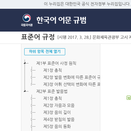
이 누리집은 대한민국 공식 전자정부 누리집입니다.
표준어 규정
[시행 2017. 3. 28.] 문화체육관광부 고시 제2
하위 항목 전체 열기
제1부 표준어 사정 원칙
제1장 총칙
제2장 발음 변화에 따른 표준어 규정
제3장 어휘 선택의 변화에 따른 표준어 규정
제2부 표준 발음법
제1장 총칙
북
제2장 자음과 모음
제3장 음의 길이
제4장 받침의 발음
제5장 음의 동화