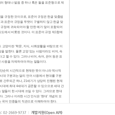
러 형태나 발음 중 하나 혹은 둘을 표준형으로 제
을 규정한 것이므로, 표준어 규정은 한글 맞춤법
법과 표준어 규정을 뚜렷이 구별하지 않고 한글 맞
 규정에 귀속되어야 할 만한 예가 많이 포함되어
의도에서 비롯된 것이다. 이 표준어 규정 제1항에
. 교양이란 ‘학문, 지식, 사회생활을 바탕으로 이
을 말한다. 물론 교양 있는 사람이라도 비어, 속
 할 수 있다. 그러나 비어, 속어, 은어 등은 표
 사용을 자제하여야 하는 말들이다.
’는 단순히 시간적으로 현재란 뜻이 아니라 역사적
 시대 구분과는 달리 언어 사용에서 현대를 구분
로 간주되곤 하나, 21세기가 상당히 진행된 현재
 시대에 최대 4세대가 공존할 수 있으므로 세대 간
는 말들이 한 시대에 쓰일 수 있다. 그러므로 현대
. 그러나 이러한 시간 인식은 ‘현대’ 개념의 모
’는 국어 언중들의 직관으로 이해하여야 한다.
용어적 성격을 가장 크게 드러내 주는 기준이다.
: 02-2669-9737
개발지원(Open API)