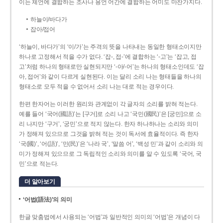
이는 체언에 결합하는 조사나 용언 어간에 결합하는 어미도 마찬가지다.
하늘이/바다가
잡아/접어
‘하늘이, 바다가’의 ‘이/가’는 주격의 뜻을 나타내는 동일한 형태소이지만
하나로 고정해서 적을 수가 없다. ‘잡-, 접-’에 결합하는 ‘-고’는 ‘잡고, 접
고’처럼 하나의 형태로만 실현되지만 ‘-아/-어’는 하나의 형태소인데도 ‘잡
아, 접어’와 같이 다르게 실현된다. 이는 달리 소리 나는 형태들을 하나의
형태소로 모두 적을 수 없어서 소리 나는 대로 적는 경우이다.
한편 한자어는 이러한 원리와 관계없이 각 글자의 소리를 밝혀 적는다.
예를 들어 ‘국어(國語)’는 [구거]로 소리 나고 ‘국민(國民)’은 [궁민]으로 소
리 나지만 ‘구거’, ‘궁민’으로 적지 않는다. 한자 하나하나는 소리와 의미
가 정해져 있으므로 그것을 밝혀 적는 것이 독서에 효율적이다. 즉 한자
‘국(國)’, ‘어(語)’, ‘민(民)’은 ‘나라 국’, ‘말씀 어’, ‘백성 민’과 같이 소리와 의
미가 정해져 있으므로 그 독립적인 소리와 의미를 알 수 있도록 ‘국어, 국
민’으로 적는다.
더 알아보기
‘어법(語法)’의 의미
한글 맞춤법에서 사용되는 ‘어법’과 일반적인 의미의 ‘어법’은 개념이 다