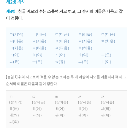
제2장 자모
제4항
한글 자모의 수는 스물넉 자로 하고, 그 순서와 이름은 다음과 같
이 정한다.
ㄱ(기역)
ㄴ(니은)
ㄷ(디귿)
ㄹ(리을)
ㅁ(미음)
ㅂ(비읍)
ㅅ(시옷)
ㅇ(이응)
ㅈ(지읒)
ㅊ(치읓)
ㅋ(키읔)
ㅌ(티읕)
ㅍ(피읖)
ㅎ(히읗)
ㅏ(아)
ㅑ(야)
ㅓ(어)
ㅕ(여)
ㅗ(오)
ㅛ(요)
ㅜ(우)
ㅠ(유)
ㅡ(으)
ㅣ(이)
[붙임 1] 위의 자모로써 적을 수 없는 소리는 두 개 이상의 자모를 어울러서 적되, 그
순서와 이름은 다음과 같이 정한다.
ㄲ
ㄸ
ㅃ
ㅆ
ㅉ
(쌍기역)
(쌍디귿)
(쌍비읍)
(쌍시옷)
(쌍지읒)
ㅐ(애)
ㅒ(얘)
ㅔ(에)
ㅖ(예)
ㅘ(와)
ㅙ(왜)
ㅚ(외)
ㅝ(워)
ㅞ(웨)
ㅟ(위)
ㅢ(의)