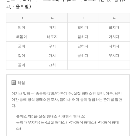
고, ㄴ을 버림.)
ㄱ
ㄴ
ㄱ
ㄴ
맏이
마지
핥이다
할치다
해돋이
해도지
걷히다
거치다
굳이
구지
닫히다
다치다
같이
가치
묻히다
무치다
끝이
끄치
해설
여기서 말하는 ‘종속적(從屬的) 관계’란, 실질 형태소인 체언, 어근, 용언
어간 등에 형식 형태소인 조사, 접미사, 어미 등이 결합하는 관계를 말한
다.
솥이[소치]: 솥(실질 형태소)+이(형식 형태소)
묻히다[무치다]: 묻­-(실질 형태소)+­-히­-(형식 형태소)+-다(형식 형태
소)