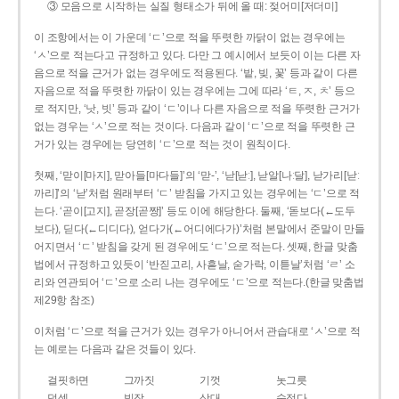
③ 모음으로 시작하는 실질 형태소가 뒤에 올 때: 젖어미[저더미]
이 조항에서는 이 가운데 ‘ㄷ’으로 적을 뚜렷한 까닭이 없는 경우에는
‘ㅅ’으로 적는다고 규정하고 있다. 다만 그 예시에서 보듯이 이는 다른 자
음으로 적을 근거가 없는 경우에도 적용된다. ‘밭, 빚, 꽃’ 등과 같이 다른
자음으로 적을 뚜렷한 까닭이 있는 경우에는 그에 따라 ‘ㅌ, ㅈ, ㅊ’ 등으
로 적지만, ‘낫, 빗’ 등과 같이 ‘ㄷ’이나 다른 자음으로 적을 뚜렷한 근거가
없는 경우는 ‘ㅅ’으로 적는 것이다. 다음과 같이 ‘ㄷ’으로 적을 뚜렷한 근
거가 있는 경우에는 당연히 ‘ㄷ’으로 적는 것이 원칙이다.
첫째, ‘맏이[마지], 맏아들[마다들]’의 ‘맏-’, ‘낟[낟ː], 낟알[나ː달], 낟가리[낟ː
까리]’의 ‘낟’처럼 원래부터 ‘ㄷ’ 받침을 가지고 있는 경우에는 ‘ㄷ’으로 적
는다. ‘곧이[고지], 곧장[곧짱]’ 등도 이에 해당한다. 둘째, ‘돋보다(←도두
보다), 딛다(←디디다), 얻다가(←어디에다가)’처럼 본말에서 준말이 만들
어지면서 ‘ㄷ’ 받침을 갖게 된 경우에도 ‘ㄷ’으로 적는다. 셋째, 한글 맞춤
법에서 규정하고 있듯이 ‘반짇고리, 사흗날, 숟가락, 이튿날’처럼 ‘ㄹ’ 소
리와 연관되어 ‘ㄷ’으로 소리 나는 경우에도 ‘ㄷ’으로 적는다.(한글 맞춤법
제29항 참조)
이처럼 ‘ㄷ’으로 적을 근거가 있는 경우가 아니어서 관습대로 ‘ㅅ’으로 적
는 예로는 다음과 같은 것들이 있다.
걸핏하면
그까짓
기껏
놋그릇
덧셈
빗장
삿대
숫접다