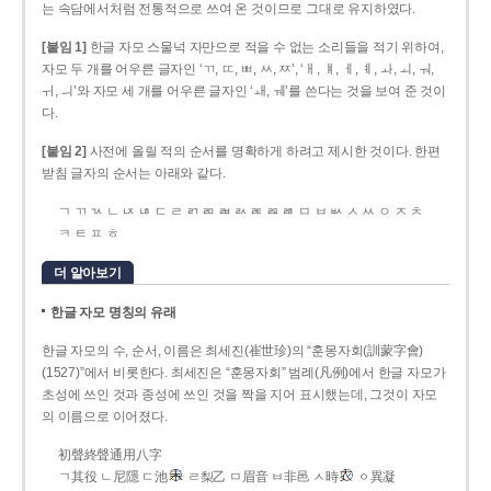
는 속담에서처럼 전통적으로 쓰여 온 것이므로 그대로 유지하였다.
[붙임 1]
한글 자모 스물넉 자만으로 적을 수 없는 소리들을 적기 위하여,
자모 두 개를 어우른 글자인 ‘ㄲ, ㄸ, ㅃ, ㅆ, ㅉ’, ‘ㅐ, ㅒ, ㅔ, ㅖ, ㅘ, ㅚ, ㅝ,
ㅟ, ㅢ’와 자모 세 개를 어우른 글자인 ‘ㅙ, ㅞ’를 쓴다는 것을 보여 준 것이
다.
[붙임 2]
사전에 올릴 적의 순서를 명확하게 하려고 제시한 것이다. 한편
받침 글자의 순서는 아래와 같다.
ㄱ ㄲ ㄳ ㄴ ㄵ ㄶ ㄷ ㄹ ㄺ ㄻ ㄼ ㄽ ㄾ ㄿ ㅀ ㅁ ㅂ ㅄ ㅅ ㅆ ㅇ ㅈ ㅊ
ㅋ ㅌ ㅍ ㅎ
더 알아보기
한글 자모 명칭의 유래
한글 자모의 수, 순서, 이름은 최세진(崔世珍)의 “훈몽자회(訓蒙字會)
(1527)”에서 비롯한다. 최세진은 “훈몽자회” 범례(凡例)에서 한글 자모가
초성에 쓰인 것과 종성에 쓰인 것을 짝을 지어 표시했는데, 그것이 자모
의 이름으로 이어졌다.
初聲終聲通用八字
ㄱ其役 ㄴ尼隱 ㄷ池
ㄹ梨乙 ㅁ眉音 ㅂ非邑 ㅅ時
ㆁ異凝