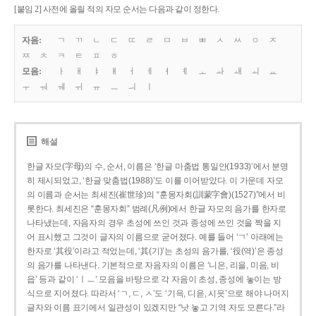
[붙임 2] 사전에 올릴 적의 자모 순서는 다음과 같이 정한다.
자음:
ㄱ
ㄲ
ㄴ
ㄷ
ㄸ
ㄹ
ㅁ
ㅂ
ㅃ
ㅅ
ㅆ
ㅇ
ㅈ
ㅉ
ㅊ
ㅋ
ㅌ
ㅍ
ㅎ
모음:
ㅏ
ㅐ
ㅑ
ㅒ
ㅓ
ㅔ
ㅕ
ㅖ
ㅗ
ㅘ
ㅙ
ㅚ
ㅛ
ㅜ
ㅝ
ㅞ
ㅟ
ㅠ
ㅡ
ㅢ
ㅣ
해설
한글 자모(字母)의 수, 순서, 이름은 ‘한글 마춤법 통일안(1933)’에서 분명
히 제시되었고, ‘한글 맞춤법(1988)’도 이를 이어받았다. 이 가운데 자모
의 이름과 순서는 최세진(崔世珍)의 “훈몽자회(訓蒙字會)(1527)”에서 비
롯한다. 최세진은 “훈몽자회” 범례(凡例)에서 한글 자모의 음가를 한자로
나타냈는데, 자음자의 경우 초성에 쓰인 것과 종성에 쓰인 것을 짝을 지
어 표시했고 그것이 글자의 이름으로 굳어졌다. 예를 들어 ‘ㄱ’ 아래에는
한자로 ‘其役’이라고 적었는데, ‘其(기)’는 초성의 음가를, ‘役(역)’은 종성
의 음가를 나타낸다. 기본적으로 자음자의 이름은 ‘니은, 리을, 미음, 비
읍’ 등과 같이 ‘ㅣㅡ’ 모음을 바탕으로 각 자음이 초성, 종성에 놓이는 방
식으로 지어졌다. 따라서 ‘ㄱ, ㄷ, ㅅ’도 ‘기윽, 디읃, 시읏’으로 해야 나머지
글자와 이름 표기에서 일관성이 있겠지만 “낫 놓고 기역 자도 모른다.”라