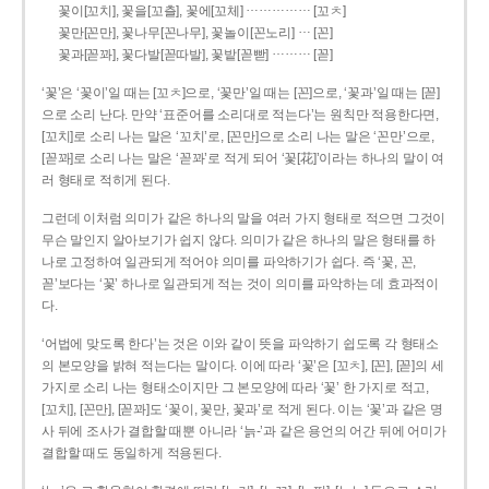
……………
꽃이[꼬치], 꽃을[꼬츨], 꽃에[꼬체]
[꼬ㅊ]
…
꽃만[꼰만], 꽃나무[꼰나무], 꽃놀이[꼰노리]
[꼰]
………
꽃과[꼳꽈], 꽃다발[꼳따발], 꽃밭[꼳빧]
[꼳]
‘꽃’은 ‘꽃이’일 때는 [꼬ㅊ]으로, ‘꽃만’일 때는 [꼰]으로, ‘꽃과’일 때는 [꼳]
으로 소리 난다. 만약 ‘표준어를 소리대로 적는다’는 원칙만 적용한다면,
[꼬치]로 소리 나는 말은 ‘꼬치’로, [꼰만]으로 소리 나는 말은 ‘꼰만’으로,
[꼳꽈]로 소리 나는 말은 ‘꼳꽈’로 적게 되어 ‘꽃[花]’이라는 하나의 말이 여
러 형태로 적히게 된다.
그런데 이처럼 의미가 같은 하나의 말을 여러 가지 형태로 적으면 그것이
무슨 말인지 알아보기가 쉽지 않다. 의미가 같은 하나의 말은 형태를 하
나로 고정하여 일관되게 적어야 의미를 파악하기가 쉽다. 즉 ‘꽃, 꼰,
꼳’보다는 ‘꽃’ 하나로 일관되게 적는 것이 의미를 파악하는 데 효과적이
다.
‘어법에 맞도록 한다’는 것은 이와 같이 뜻을 파악하기 쉽도록 각 형태소
의 본모양을 밝혀 적는다는 말이다. 이에 따라 ‘꽃’은 [꼬ㅊ], [꼰], [꼳]의 세
가지로 소리 나는 형태소이지만 그 본모양에 따라 ‘꽃’ 한 가지로 적고,
[꼬치], [꼰만], [꼳꽈]도 ‘꽃이, 꽃만, 꽃과’로 적게 된다. 이는 ‘꽃’과 같은 명
사 뒤에 조사가 결합할 때뿐 아니라 ‘늙-’과 같은 용언의 어간 뒤에 어미가
결합할 때도 동일하게 적용된다.