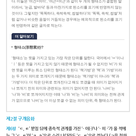
다. 이들은 ‘어간+어미’, ‘어근+어근’과 같이 두 개의 형태소가 결합된 말
이라서, ‘눈곱, 발바닥’ 등과 마찬가지로 된소리를 표기에 반영하지 않는
것이다. 그렇지만 ‘똑똑하다, 쓱싹쓱싹, 쌉쌀하다’의 ‘똑똑, 쓱싹, 쌉쌀’처
럼 같거나 비슷한 음절이 거듭되는 경우에는 예외적으로 된소리를 표기
에 반영하여 같은 글자로 적는다.
더 알아보기
형태소(形態素)란?
‘형태소’는 뜻을 가지고 있는 가장 작은 단위를 말한다. 국어에서 ‘ㅂ’이나
‘ㅣ’ 등은 뜻을 가지고 있지 않기 때문에 형태소가 될 수 없지만 ‘비’가 되
면 뜻을 이루는 최소 단위인 형태소가 된다. ‘책가방’은 ‘책’과 ‘가방’이라
는 두 가지 의미로 쪼개지기 때문에 형태소는 ‘책가방’이 아니라 ‘책’과
‘가방’이다. 더 작은 단위로 쪼개진다고 해도 쪼갰을 때 의미가 없어지거
나 쪼개기 전의 의미와 관련되는 의미가 없어지면 안 된다. ‘나비’는
‘나’와 ‘비’로 쪼개어지지만 이때 ‘나’와 ‘비’는 ‘나비’의 의미와는 전혀 관계
가 없으므로 ‘나비’는 더 이상 쪼갤 수 없는 의미 단위, 즉 형태소가 된다.
제2절 구개음화
제6항
‘ㄷ, ㅌ’ 받침 뒤에 종속적 관계를 가진 ‘- 이(-)’나 ‘- 히 -’가 올 적에
는 그 ‘ㄷ, ㅌ’이 ‘ㅈ, ㅊ’으로 소리 나더라도 ‘ㄷ, ㅌ’으로 적는다.(ㄱ을 취하