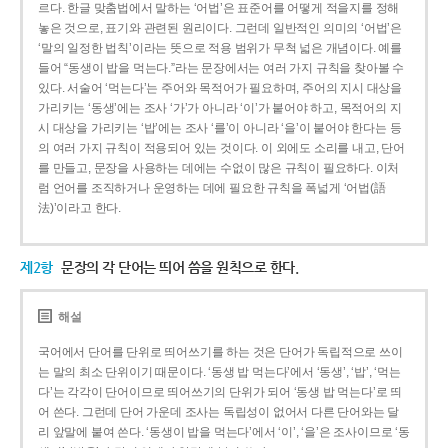
르다. 한글 맞춤법에서 말하는 ‘어법’은 표준어를 어떻게 적을지를 정해
놓은 것으로, 표기와 관련된 원리이다. 그런데 일반적인 의미의 ‘어법’은
‘말의 일정한 법칙’이라는 뜻으로 적용 범위가 무척 넓은 개념이다. 예를
들어 “동생이 밥을 먹는다.”라는 문장에서는 여러 가지 규칙을 찾아볼 수
있다. 서술어 ‘먹는다’는 주어와 목적어가 필요하며, 주어의 지시 대상을
가리키는 ‘동생’에는 조사 ‘가’가 아니라 ‘이’가 붙어야 하고, 목적어의 지
시 대상을 가리키는 ‘밥’에는 조사 ‘를’이 아니라 ‘을’이 붙어야 한다는 등
의 여러 가지 규칙이 적용되어 있는 것이다. 이 외에도 소리를 내고, 단어
를 만들고, 문장을 사용하는 데에는 수없이 많은 규칙이 필요하다. 이처
럼 언어를 조직하거나 운영하는 데에 필요한 규칙을 폭넓게 ‘어법(語
法)’이라고 한다.
제2항
문장의 각 단어는 띄어 씀을 원칙으로 한다.
해설
국어에서 단어를 단위로 띄어쓰기를 하는 것은 단어가 독립적으로 쓰이
는 말의 최소 단위이기 때문이다. ‘동생 밥 먹는다’에서 ‘동생’, ‘밥’, ‘먹는
다’는 각각이 단어이므로 띄어쓰기의 단위가 되어 ‘동생 밥 먹는다’로 띄
어 쓴다. 그런데 단어 가운데 조사는 독립성이 없어서 다른 단어와는 달
리 앞말에 붙여 쓴다. ‘동생이 밥을 먹는다’에서 ‘이’, ‘을’은 조사이므로 ‘동