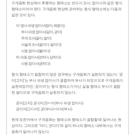
구개음화 현상에서 후행하는 형태소는 반드시 조사, 접미사와 같은 형식
형태소이어야 한다. 구개음화 현상에 관여하는 형식 형태소에는 다음과
같은 것이 있다.
이: 명사 파생 접미사(맏이, 해돋이)
부사 파생 접미사(같이, 굳이)
주격 조사(끝이, 밭이)
서술격 조사(끝이다, 밭이다)
사동 접미사(붙이다)
히: 피동 접미사(걷히다, 닫히다)
사동 접미사(굳히다)
형식 형태소가 결합하지 않은 경우에는 구개음화가 실현되지 않는다. ‘곧
이[고지]’는 부사 파생 접미사가 결합하여 부사가 되었으므로 구개음화가
실현되었지만, ‘곧이어’는 형식 형태소가 아닌 실질 형태소 부사가 결합
한 말이므로 구개음화가 실현되지 않는다.
곧이[고지]: 곧-­(어근)+­-이(부사 파생 접미사)
곧이어[고디어]: 곧(부사)+이어(부사)
현재 표준어에서 구개음화는 형태소와 형태소가 결합할 때 일어나는 현
상이다. 그러므로 ‘마디, 견디다’와 같이 하나의 형태소 내부에서는 구개
음화가 일어나지 않는다.