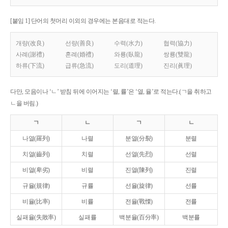
[붙임 1] 단어의 첫머리 이외의 경우에는 본음대로 적는다.
개량(改良)
선량(善良)
수력(水力)
협력(協力)
사례(謝禮)
혼례(婚禮)
와룡(臥龍)
쌍룡(雙龍)
하류(下流)
급류(急流)
도리(道理)
진리(眞理)
다만, 모음이나 ‘ㄴ’ 받침 뒤에 이어지는 ‘렬, 률’은 ‘열, 율’로 적는다.(ㄱ을 취하고
ㄴ을 버림.)
ㄱ
ㄴ
ㄱ
ㄴ
나열(羅列)
나렬
분열(分裂)
분렬
치열(齒列)
치렬
선열(先烈)
선렬
비열(卑劣)
비렬
진열(陳列)
진렬
규율(規律)
규률
선율(旋律)
선률
비율(比率)
비률
전율(戰慄)
전률
실패율(失敗率)
실패률
백분율(百分率)
백분률