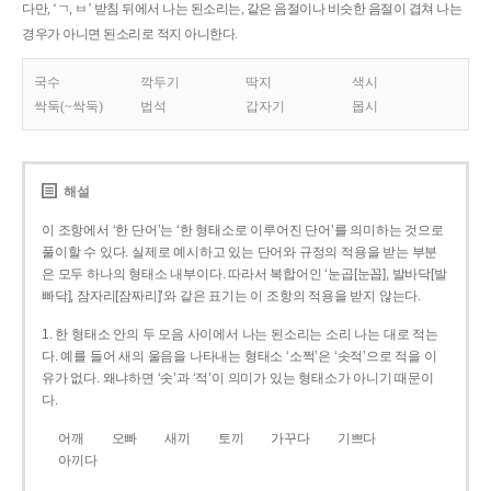
다만, ‘ㄱ, ㅂ’ 받침 뒤에서 나는 된소리는, 같은 음절이나 비슷한 음절이 겹쳐 나는
경우가 아니면 된소리로 적지 아니한다.
국수
깍두기
딱지
색시
싹둑(~싹둑)
법석
갑자기
몹시
해설
이 조항에서 ‘한 단어’는 ‘한 형태소로 이루어진 단어’를 의미하는 것으로
풀이할 수 있다. 실제로 예시하고 있는 단어와 규정의 적용을 받는 부분
은 모두 하나의 형태소 내부이다. 따라서 복합어인 ‘눈곱[눈꼽], 발바닥[발
빠닥], 잠자리[잠짜리]’와 같은 표기는 이 조항의 적용을 받지 않는다.
1. 한 형태소 안의 두 모음 사이에서 나는 된소리는 소리 나는 대로 적는
다. 예를 들어 새의 울음을 나타내는 형태소 ‘소쩍’은 ‘솟적’으로 적을 이
유가 없다. 왜냐하면 ‘솟’과 ‘적’이 의미가 있는 형태소가 아니기 때문이
다.
어깨
오빠
새끼
토끼
가꾸다
기쁘다
아끼다