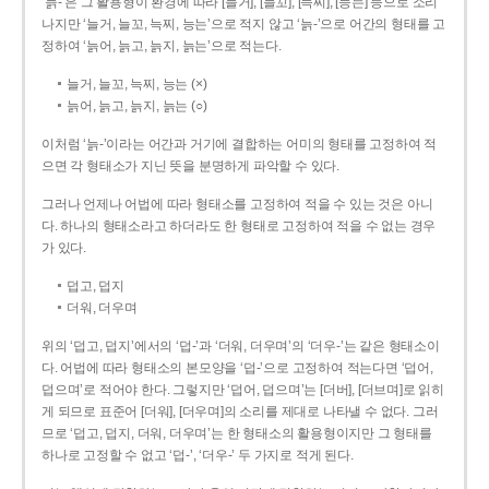
‘늙-’은 그 활용형이 환경에 따라 [늘거], [늘꼬], [늑찌], [능는] 등으로 소리
나지만 ‘늘거, 늘꼬, 늑찌, 능는’으로 적지 않고 ‘늙-’으로 어간의 형태를 고
정하여 ‘늙어, 늙고, 늙지, 늙는’으로 적는다.
늘거, 늘꼬, 늑찌, 능는 (×)
늙어, 늙고, 늙지, 늙는 (○)
이처럼 ‘늙-­’이라는 어간과 거기에 결합하는 어미의 형태를 고정하여 적
으면 각 형태소가 지닌 뜻을 분명하게 파악할 수 있다.
그러나 언제나 어법에 따라 형태소를 고정하여 적을 수 있는 것은 아니
다. 하나의 형태소라고 하더라도 한 형태로 고정하여 적을 수 없는 경우
가 있다.
덥고, 덥지
더워, 더우며
위의 ‘덥고, 덥지’에서의 ‘덥-­’과 ‘더워, 더우며’의 ‘더우-­’는 같은 형태소이
다. 어법에 따라 형태소의 본모양을 ‘덥-­’으로 고정하여 적는다면 ‘덥어,
덥으며’로 적어야 한다. 그렇지만 ‘덥어, 덥으며’는 [더버], [더브며]로 읽히
게 되므로 표준어 [더워], [더우며]의 소리를 제대로 나타낼 수 없다. 그러
므로 ‘덥고, 덥지, 더워, 더우며’는 한 형태소의 활용형이지만 그 형태를
하나로 고정할 수 없고 ‘덥-’, ‘더우-’ 두 가지로 적게 된다.