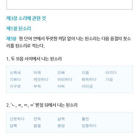
제3장 소리에 관한 것
제1절 된소리
제5항
한 단어 안에서 뚜렷한 까닭 없이 나는 된소리는 다음 음절의 첫소
리를 된소리로 적는다.
1. 두 모음 사이에서 나는 된소리
소쩍새
어깨
오빠
으뜸
아끼다
기쁘다
깨끗하다
어떠하다
해쓱하다
가끔
거꾸로
부썩
어찌
이따금
2. ‘ㄴ, ㄹ, ㅁ, ㅇ’ 받침 뒤에서 나는 된소리
산뜻하다
잔뜩
살짝
훨씬
담뿍
움찔
몽땅
엉뚱하다