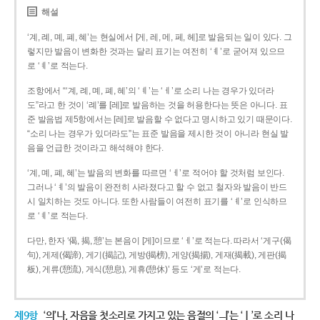
해설
‘계, 례, 몌, 폐, 혜’는 현실에서 [게, 레, 메, 페, 헤]로 발음되는 일이 있다. 그
렇지만 발음이 변화한 것과는 달리 표기는 여전히 ‘ㅖ’로 굳어져 있으므
로 ‘ㅖ’로 적는다.
조항에서 “‘계, 례, 몌, 폐, 혜’의 ‘ㅖ’는 ‘ㅔ’로 소리 나는 경우가 있더라
도”라고 한 것이 ‘례’를 [레]로 발음하는 것을 허용한다는 뜻은 아니다. 표
준 발음법 제5항에서는 [레]로 발음할 수 없다고 명시하고 있기 때문이다.
“소리 나는 경우가 있더라도”는 표준 발음을 제시한 것이 아니라 현실 발
음을 언급한 것이라고 해석해야 한다.
‘계, 몌, 폐, 혜’는 발음의 변화를 따르면 ‘ㅔ’로 적어야 할 것처럼 보인다.
그러나 ‘ㅖ’의 발음이 완전히 사라졌다고 할 수 없고 철자와 발음이 반드
시 일치하는 것도 아니다. 또한 사람들이 여전히 표기를 ‘ㅖ’로 인식하므
로 ‘ㅖ’로 적는다.
다만, 한자 ‘偈, 揭, 憩’는 본음이 [게]이므로 ‘ㅔ’로 적는다. 따라서 ‘게구(偈
句), 게제(偈諦), 게기(揭記), 게방(揭榜), 게양(揭揚), 게재(揭載), 게판(揭
板), 게류(憩流), 게식(憩息), 게휴(憩休)’ 등도 ‘게’로 적는다.
제9항
‘의’나, 자음을 첫소리로 가지고 있는 음절의 ‘ㅢ’는 ‘ㅣ’로 소리 나