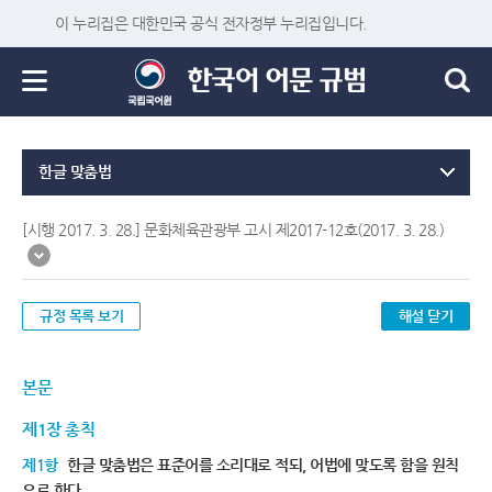
이 누리집은 대한민국 공식 전자정부 누리집입니다.
한글 맞춤법
[시행 2017. 3. 28.] 문화체육관광부 고시 제2017-12호(2017. 3. 28.)
규정 목록 보기
해설 닫기
본문
제1장 총칙
제1항
한글 맞춤법은 표준어를 소리대로 적되, 어법에 맞도록 함을 원칙
으로 한다.