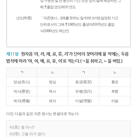
상 구분한 일 년 동안의 기간. 또는 앞의 말에 해당하는 그
해. ¶ 졸업 연도/제작 연도.
년도(年度)
「의존명사」((해를 뜻하는 말 뒤에 쓰여)) 일정한 기간
단위로서의 그해. ¶ 1985년도 출생자/1970년도 졸업
식/1990년도 예산안.
제11항
한자음 ‘랴, 려, 례, 료, 류, 리’가 단어의 첫머리에 올 적에는, 두음
법칙에 따라 ‘야, 여, 예, 요, 유, 이’로 적는다.(ㄱ을 취하고, ㄴ을 버림.)
ㄱ
ㄴ
ㄱ
ㄴ
양심(良心)
량심
용궁(龍宮)
룡궁
역사(歷史)
력사
유행(流行)
류행
예의(禮儀)
례의
이발(理髮)
리발
다만, 다음과 같은 의존 명사는 본음대로 적는다.
리(里): 몇 리냐?
리(理): 그럴 리가 없다.