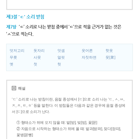
제3절 'ㄷ' 소리 받침
제7항
‘ㄷ’ 소리로 나는 받침 중에서 ‘ㄷ’으로 적을 근거가 없는 것은
‘ㅅ’으로 적는다.
덧저고리
돗자리
엇셈
웃어른
핫옷
무릇
사뭇
얼핏
자칫하면
뭇[衆]
옛
첫
헛
해설
‘ㄷ’ 소리로 나는 받침이란, 음절 종성에서 [ㄷ]으로 소리 나는 ‘ㄷ, ㅅ, ㅆ,
ㅈ, ㅊ, ㅌ, ㅎ’ 등을 말한다. 이 받침들은 다음과 같은 경우에 음절 종성에
서 [ㄷ]으로 소리가 난다.
① 형태소가 뒤에 오지 않을 때: 밭[받], 빚[빋], 꽃[꼳]
② 자음으로 시작하는 형태소가 뒤에 올 때: 밭과[받꽈], 젖다[젇따],
꽃병[꼳뼝]