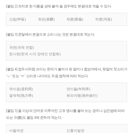
[붙임 2] 외자로 된 이름을 성에 붙여 쓸 경우에도 본음대로 적을 수 있다.
신립(申砬)
최린(崔麟)
채륜(蔡倫)
하륜(河崙)
[붙임 3] 준말에서 본음으로 소리 나는 것은 본음대로 적는다.
국련(국제 연합)
한시련(한국 시각 장애인 연합회)
[붙임 4] 접두사처럼 쓰이는 한자가 붙어서 된 말이나 합성어에서, 뒷말의 첫소리가
‘ㄴ’ 또는 ‘ㄹ’ 소리로 나더라도 두음 법칙에 따라 적는다.
역이용(逆利用)
연이율(年利率)
열역학(熱力學)
해외여행(海外旅行)
[붙임 5] 둘 이상의 단어로 이루어진 고유 명사를 붙여 쓰는 경우나 십진법에 따라
쓰는 수(數)도 붙임 4에 준하여 적는다.
서울여관
신흥이발관