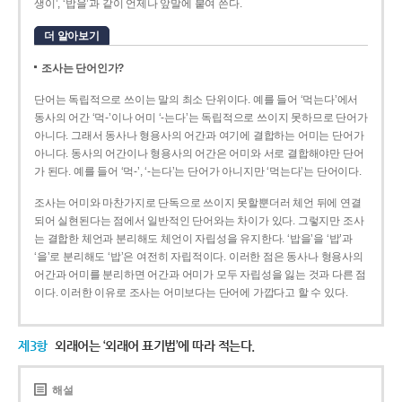
생이’, ‘밥을’과 같이 언제나 앞말에 붙여 쓴다.
더 알아보기
조사는 단어인가?
단어는 독립적으로 쓰이는 말의 최소 단위이다. 예를 들어 ‘먹는다’에서
동사의 어간 ‘먹-­’이나 어미 ‘­-는다’는 독립적으로 쓰이지 못하므로 단어가
아니다. 그래서 동사나 형용사의 어간과 여기에 결합하는 어미는 단어가
아니다. 동사의 어간이나 형용사의 어간은 어미와 서로 결합해야만 단어
가 된다. 예를 들어 ‘먹-’, ‘-는다’는 단어가 아니지만 ‘먹는다’는 단어이다.
조사는 어미와 마찬가지로 단독으로 쓰이지 못할뿐더러 체언 뒤에 연결
되어 실현된다는 점에서 일반적인 단어와는 차이가 있다. 그렇지만 조사
는 결합한 체언과 분리해도 체언이 자립성을 유지한다. ‘밥을’을 ‘밥’과
‘을’로 분리해도 ‘밥’은 여전히 자립적이다. 이러한 점은 동사나 형용사의
어간과 어미를 분리하면 어간과 어미가 모두 자립성을 잃는 것과 다른 점
이다. 이러한 이유로 조사는 어미보다는 단어에 가깝다고 할 수 있다.
제3항
외래어는 ‘외래어 표기법’에 따라 적는다.
해설