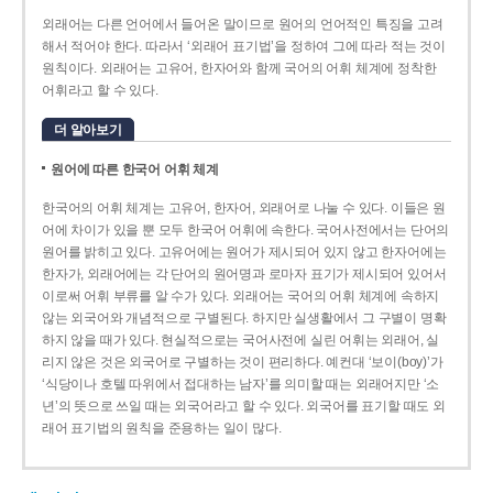
외래어는 다른 언어에서 들어온 말이므로 원어의 언어적인 특징을 고려
해서 적어야 한다. 따라서 ‘외래어 표기법’을 정하여 그에 따라 적는 것이
원칙이다. 외래어는 고유어, 한자어와 함께 국어의 어휘 체계에 정착한
어휘라고 할 수 있다.
더 알아보기
원어에 따른 한국어 어휘 체계
한국어의 어휘 체계는 고유어, 한자어, 외래어로 나눌 수 있다. 이들은 원
어에 차이가 있을 뿐 모두 한국어 어휘에 속한다. 국어사전에서는 단어의
원어를 밝히고 있다. 고유어에는 원어가 제시되어 있지 않고 한자어에는
한자가, 외래어에는 각 단어의 원어명과 로마자 표기가 제시되어 있어서
이로써 어휘 부류를 알 수가 있다. 외래어는 국어의 어휘 체계에 속하지
않는 외국어와 개념적으로 구별된다. 하지만 실생활에서 그 구별이 명확
하지 않을 때가 있다. 현실적으로는 국어사전에 실린 어휘는 외래어, 실
리지 않은 것은 외국어로 구별하는 것이 편리하다. 예컨대 ‘보이(boy)’가
‘식당이나 호텔 따위에서 접대하는 남자’를 의미할 때는 외래어지만 ‘소
년’의 뜻으로 쓰일 때는 외국어라고 할 수 있다. 외국어를 표기할 때도 외
래어 표기법의 원칙을 준용하는 일이 많다.