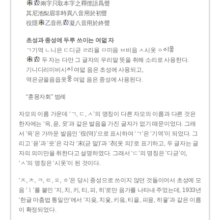
兩字只取本字之釋俚語爲聲
其尼池梨眉非時異八音用於初聲
役隱
乙音邑
凝八音用於終聲
초성과 종성에 두루 쓰이는 여덟 자
ㄱ기역 ㄴ니은 ㄷ디귿 ㄹ리을 ㅁ미음 ㅂ비읍 ㅅ시옷 ㆁ
두 자는 다만 그 글자의 우리말 뜻을 취해 소리로 사용한다.
기니디리미비시
여덟 음은 초성에 사용되고,
역은귿을음읍옷
여덟 음은 종성에 사용된다.
“훈몽자회” 범례
자모의 이름 가운데 ‘ㄱ, ㄷ, ㅅ’의 명칭이 다른 자모의 이름과 다른 것은
한자에는 ‘윽, 읃, 읏’과 같은 발음을 가진 글자가 없기 때문이었다. 그래
서 ‘윽’은 가까운 발음인 ‘役(역)’으로 표시하여 ‘ㄱ’은 ‘기역’이 되었다. 그
리고 ‘읃’과 ‘읏’은 각각 ‘末(귿 말)’과 ‘衣(옷 의)’로 표기하고, 두 글자는 글
자의 의미만을 취한다고 설명하였다. 그래서 ‘ㄷ’의 명칭은 ‘디귿’이,
‘ㅅ’의 명칭은 ‘시옷’이 된 것이다.
‘ㅈ, ㅊ, ㅋ, ㅌ, ㅍ, ㅎ’은 당시 종성으로 쓰이지 않던 것들이어서 초성에 모
음 ‘ㅣ’를 붙인 ‘지, 치, 키, 티, 피, 히’로만 음가를 나타내 주었는데, 1933년
‘한글 마춤법 통일안’에서 ‘지읒, 치읓, 키읔, 티읕, 피읖, 히읗’과 같은 이름
이 확정되었다.