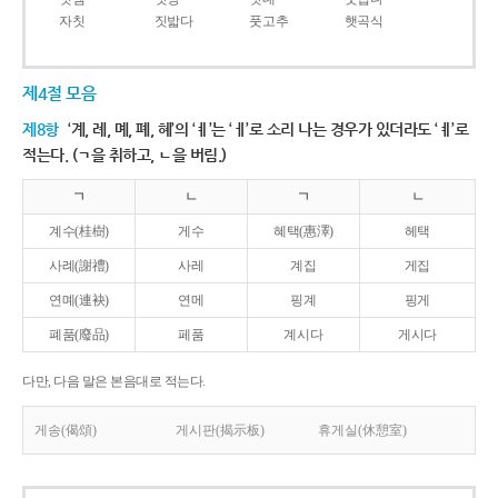
자칫
짓밟다
풋고추
햇곡식
제4절 모음
제8항
‘계, 례, 몌, 폐, 혜’의 ‘ㅖ’는 ‘ㅔ’로 소리 나는 경우가 있더라도 ‘ㅖ’로
적는다. (ㄱ을 취하고, ㄴ을 버림.)
ㄱ
ㄴ
ㄱ
ㄴ
계수(桂樹)
게수
혜택(惠澤)
헤택
사례(謝禮)
사레
계집
게집
연몌(連袂)
연메
핑계
핑게
폐품(廢品)
페품
계시다
게시다
다만, 다음 말은 본음대로 적는다.
게송(偈頌)
게시판(揭示板)
휴게실(休憩室)