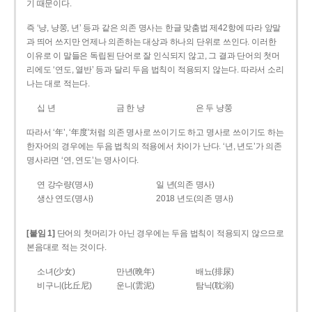
기 때문이다.
즉 ‘냥, 냥쭝, 년’ 등과 같은 의존 명사는 한글 맞춤법 제42항에 따라 앞말
과 띄어 쓰지만 언제나 의존하는 대상과 하나의 단위로 쓰인다. 이러한
이유로 이 말들은 독립된 단어로 잘 인식되지 않고, 그 결과 단어의 첫머
리에도 ‘연도, 열반’ 등과 달리 두음 법칙이 적용되지 않는다. 따라서 소리
나는 대로 적는다.
십 년
금 한 냥
은 두 냥쭝
따라서 ‘年’, ‘年度’처럼 의존 명사로 쓰이기도 하고 명사로 쓰이기도 하는
한자어의 경우에는 두음 법칙의 적용에서 차이가 난다. ‘년, 년도’가 의존
명사라면 ‘연, 연도’는 명사이다.
연 강수량(명사)
일 년(의존 명사)
생산 연도(명사)
2018 년도(의존 명사)
[붙임 1]
단어의 첫머리가 아닌 경우에는 두음 법칙이 적용되지 않으므로
본음대로 적는 것이다.
소녀(少女)
만년(晩年)
배뇨(排尿)
비구니(比丘尼)
운니(雲泥)
탐닉(耽溺)