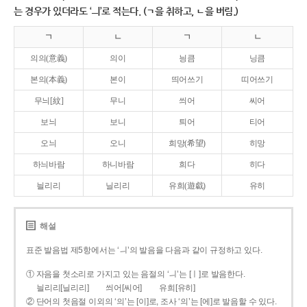
는 경우가 있더라도 ‘ㅢ’로 적는다. (ㄱ을 취하고, ㄴ을 버림.)
ㄱ
ㄴ
ㄱ
ㄴ
의의(意義)
의이
닁큼
닝큼
본의(本義)
본이
띄어쓰기
띠어쓰기
무늬[紋]
무니
씌어
씨어
보늬
보니
틔어
티어
오늬
오니
희망(希望)
히망
하늬바람
하니바람
희다
히다
늴리리
닐리리
유희(遊戱)
유히
해설
표준 발음법 제5항에서는 ‘ㅢ’의 발음을 다음과 같이 규정하고 있다.
① 자음을 첫소리로 가지고 있는 음절의 ‘ㅢ’는 [ㅣ]로 발음한다.
늴리리[닐리리]
씌어[씨어]
유희[유히]
② 단어의 첫음절 이외의 ‘의’는 [이]로, 조사 ‘의’는 [에]로 발음할 수 있다.