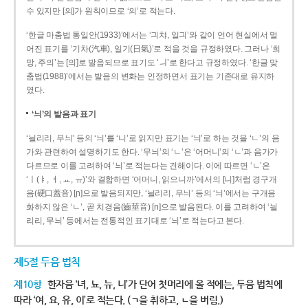
수 있지만 [의]가 원칙이므로 ‘의’로 적는다.
‘한글 마춤법 통일안(1933)’에서는 ‘긔챠, 일긔’와 같이 언어 현실에서 멀
어진 표기를 ‘기차(汽車), 일기(日氣)’로 적을 것을 규정하였다. 그러나 ‘희
망, 주의’는 [의]로 발음되므로 표기도 ‘ㅢ’로 한다고 규정하였다. ‘한글 맞
춤법(1988)’에서는 발음의 변화는 인정하면서 표기는 기존대로 유지하
였다.
‘늬’의 발음과 표기
‘늴리리, 무늬’ 등의 ‘늬’를 ‘니’로 읽지만 표기는 ‘늬’로 하는 것을 ‘ㄴ’의 음
가와 관련하여 설명하기도 한다. ‘무늬’의 ‘ㄴ’은 ‘어머니’의 ‘ㄴ’과 음가가
다르므로 이를 고려하여 ‘늬’로 적는다는 견해이다. 이에 따르면 ‘ㄴ’은
‘ㅣ(ㅑ, ㅕ, ㅛ, ㅠ)’와 결합하면 ‘어머니, 읽으니까’에서의 [니]처럼 경구개
음(硬口蓋音) [ɲ]으로 발음되지만, ‘늴리리, 무늬’ 등의 ‘늬’에서는 구개음
화하지 않은 ‘ㄴ’, 곧 치경음(齒莖音) [n]으로 발음된다. 이를 고려하여 ‘늴
리리, 무늬’ 등에서는 전통적인 표기대로 ‘늬’로 적는다고 본다.
제5절 두음 법칙
제10항
한자음 ‘녀, 뇨, 뉴, 니’가 단어 첫머리에 올 적에는, 두음 법칙에
따라 ‘여, 요, 유, 이’로 적는다. (ㄱ을 취하고, ㄴ을 버림.)