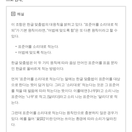
해설
이 조항은 한글 맞춤법의 대원칙을 밝히고 있다. “표준어를 소리대로 적
되”가 기본 원칙이라면, “어법에 맞도록 함”은 또 다른 원칙이라고 할 수
있다.
표준어를 소리대로 적는다.
어법에 맞도록 적는다.
한글 맞춤법은 이 두 가지 원칙에 따라 음성 언어인 표준어를 표음 문자
인 한글로 올바르게 적는 방법이다.
먼저 ‘표준어를 소리대로 적는다’는 말에는 한글 맞춤법이 표준어를 대상
으로 한다는 뜻이 담겨 있다. 그리고 ‘소리대로’ 적는다는 것은 그 표준어
를 적을 때 발음에 따라 적는다는 뜻이다. 이를테면 [나무]라고 소리 나는
표준어는 ‘나무’로 적고, [달리다]라고 소리 나는 표준어는 ‘달리다’로 적
는다.
그런데 표준어를 소리대로 적는다는 원칙만으로 충분하지 않은 경우가
있다. 예를 들어 ‘꽃[花]’이란 단어는 쓰이는 환경에 따라 소리가 달라진
다.