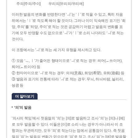
주의[주의/주이]
우리의[우리의/우리에]
이러한 발음의 변화를 반영한다면 ‘ㅢ’는 ‘ㅣ’로 적을 수 있고, 특히 자음
뒤에서는 ‘ㅣ’로 적도록 해야 할 것이다. 그러나 이미 익숙해진 표기인 ‘희
망, 주의’를 ‘히망, 주이’로 적는 것은 공감하기 어렵고 발음의 변화를 표
기에 모두 반영할 수도 없으므로 ‘ㅢ’가 ‘ㅣ’로 소리 나더라도 ‘ㅢ’로 적는
것이다.
이 조항에서는 ‘ㅢ’로 적는 세 가지 유형을 제시하고 있다.
① 모음 ‘ㅡ, ㅣ’가 줄어든 형태이므로 ‘ㅢ’로 적는 경우: 씌어(←쓰이어),
틔어(←트이어) 등
② 한자어이므로 ‘ㅢ’로 적는 경우: 의의(意義), 희망(希望), 유희(遊戱) 등
③ 발음과 표기의 전통에 따라 ‘ㅢ’로 적는 경우: 무늬, 하늬바람, 늴리리,
닁큼 등
더 알아보기
‘의’의 발음
‘의사의 책임’에서 첫음절의 ‘의’는 [의]로 발음하고 조사 ‘의’는 [의]나 [에]
로 모두 발음할 수 있다. 이들은 [이]로 소리 나는 경우가 아니라서 이 조
항과는 무관하지만, 모두 ‘의’로 적는다는 점에서 공통점이 있다. 즉 첫음
절의 ‘의’는 발음의 변화가 없으므로 ‘의’로 적고, 조사 ‘의’는 [에]로 발음할