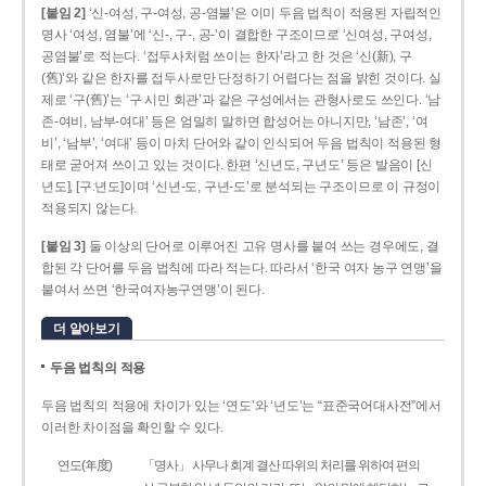
[붙임 2]
‘신-여성, 구-여성, 공-염불’은 이미 두음 법칙이 적용된 자립적인
명사 ‘여성, 염불’에 ‘신-, 구-, 공-’이 결합한 구조이므로 ‘신여성, 구여성,
공염불’로 적는다. ‘접두사처럼 쓰이는 한자’라고 한 것은 ‘신(新), 구
(舊)’와 같은 한자를 접두사로만 단정하기 어렵다는 점을 밝힌 것이다. 실
제로 ‘구(舊)’는 ‘구 시민 회관’과 같은 구성에서는 관형사로도 쓰인다. ‘남
존­-여비, 남부-­여대’ 등은 엄밀히 말하면 합성어는 아니지만, ‘남존’, ‘여
비’, ‘남부’, ‘여대’ 등이 마치 단어와 같이 인식되어 두음 법칙이 적용된 형
태로 굳어져 쓰이고 있는 것이다. 한편 ‘신년도, 구년도’ 등은 발음이 [신
년도], [구ː년도]이며 ‘신년­-도, 구년-­도’로 분석되는 구조이므로 이 규정이
적용되지 않는다.
[붙임 3]
둘 이상의 단어로 이루어진 고유 명사를 붙여 쓰는 경우에도, 결
합된 각 단어를 두음 법칙에 따라 적는다. 따라서 ‘한국 여자 농구 연맹’을
붙여서 쓰면 ‘한국여자농구연맹’이 된다.
더 알아보기
두음 법칙의 적용
두음 법칙의 적용에 차이가 있는 ‘연도’와 ‘년도’는 “표준국어대사전”에서
이러한 차이점을 확인할 수 있다.
연도(年度)
「명사」 사무나 회계 결산 따위의 처리를 위하여 편의