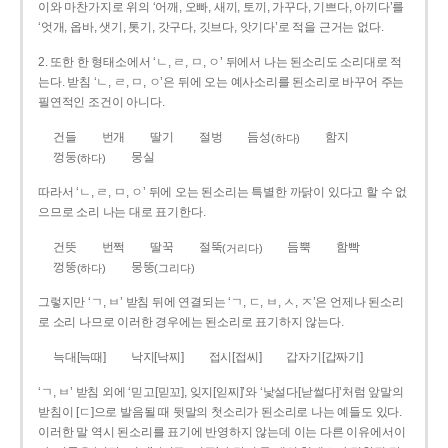
이와 마찬가지로 위의 ‘어깨, 오빠, 새끼, 토끼, 가꾸다, 기쁘다, 아끼다’를
‘엇개, 옵바, 샛기, 톳기, 갓구다, 깃브다, 앗기다’로 적을 근거는 없다.
2. 또한 한 형태소에서 ‘ㄴ, ㄹ, ㅁ, ㅇ’ 뒤에서 나는 된소리도 소리대로 적
는다. 받침 ‘ㄴ, ㄹ, ㅁ, ㅇ’은 뒤에 오는 예사소리를 된소리로 바꾸어 주는
필연적인 조건이 아니다.
건들
번개
딸기
절벙
듬성
함지
(하다)
껑둥
뭉실
(하다)
따라서 ‘ㄴ, ㄹ, ㅁ, ㅇ’ 뒤에 오는 된소리는 특별한 까닭이 있다고 할 수 없
으므로 소리 나는 대로 표기한다.
건뜻
번쩍
딸꾹
절뚝
듬뿍
함빡
(거리다)
껑뚱
뭉뚱
(하다)
(그리다)
그렇지만 ‘ㄱ, ㅂ’ 받침 뒤에 연결되는 ‘ㄱ, ㄷ, ㅂ, ㅅ, ㅈ’은 언제나 된소리
로 소리 나므로 이러한 경우에는 된소리로 표기하지 않는다.
늑대[늑때]
낙지[낙찌]
접시[접씨]
갑자기[갑짜기]
‘ㄱ, ㅂ’ 받침 외에 ‘믿고[믿꼬], 잊지[읻찌]’와 ‘낯설다[낟썰다]’처럼 앞말의
받침이 [ㄷ]으로 발음될 때 뒷말의 첫소리가 된소리로 나는 예들도 있다.
이러한 말 역시 된소리를 표기에 반영하지 않는데 이는 다른 이유에서이