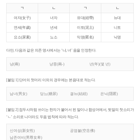
ㄱ
ㄴ
ㄱ
ㄴ
여자(女子)
녀자
유대(紐帶)
뉴대
연세(年歲)
년세
이토(泥土)
니토
요소(尿素)
뇨소
익명(匿名)
닉명
다만, 다음과 같은 의존 명사에서는 ‘냐, 녀’ 음을 인정한다.
냥(兩)
냥쭝(兩-)
년(年)(몇 년)
[붙임 1] 단어의 첫머리 이외의 경우에는 본음대로 적는다.
남녀(男女)
당뇨(糖尿)
결뉴(結紐)
은닉(隱匿)
[붙임 2] 접두사처럼 쓰이는 한자가 붙어서 된 말이나 합성어에서, 뒷말의 첫소리가
‘ㄴ’ 소리로 나더라도 두음 법칙에 따라 적는다.
신여성(新女性)
공염불(空念佛)
남존여비(男尊女卑)