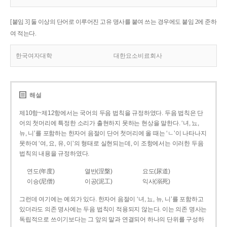
[붙임 3] 둘 이상의 단어로 이루어진 고유 명사를 붙여 쓰는 경우에도 붙임 2에 준하
여 적는다.
한국여자대학
대한요소비료회사
해설
제10항~제12항에서는 국어의 두음 법칙을 규정하였다. 두음 법칙은 단
어의 첫머리에 특정한 소리가 출현하지 못하는 현상을 말한다. ‘녀, 뇨,
뉴, 니’를 포함하는 한자어 음절이 단어 첫머리에 올 때는 ‘ㄴ’이 나타나지
못하여 ‘여, 요, 유, 이’의 형태로 실현되는데, 이 조항에서는 이러한 두음
법칙의 내용을 규정하였다.
연도(年度)
열반(涅槃)
요도(尿道)
이승(尼僧)
이공(泥工)
익사(溺死)
그런데 여기에는 예외가 있다. 한자어 음절이 ‘녀, 뇨, 뉴, 니’를 포함하고
있더라도 의존 명사에는 두음 법칙이 적용되지 않는다. 이는 의존 명사는
독립적으로 쓰이기보다는 그 앞의 말과 연결되어 하나의 단위를 구성하