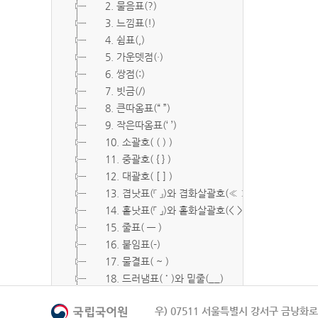
2. 물음표(?)
3. 느낌표(!)
4. 쉼표(,)
5. 가운뎃점(·)
6. 쌍점(:)
7. 빗금(/)
8. 큰따옴표(“ ”)
9. 작은따옴표(‘ ’)
10. 소괄호( ( ) )
11. 중괄호( { } )
12. 대괄호( [ ] )
13. 겹낫표(『 』)와 겹화살괄호(≪ ≫)
14. 홑낫표(「 」)와 홑화살괄호(< >)
15. 줄표( ― )
16. 붙임표(-)
17. 물결표( ~ )
18. 드러냄표( ˙ )와 밑줄(__)
19. 숨김표( O, X )
우) 07511 서울특별시 강서구 금낭화로 
20. 빠짐표( □ )