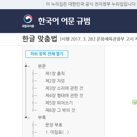
이 누리집은 대한민국 공식 전자정부 누리집입니다.
한글 맞춤법
[시행 2017. 3. 28.] 문화체육관광부 고시 제2
하위 항목 전체 열기
본문
제1장 총칙
제2장 자모
제3장 소리에 관한 것
제4장 형태에 관한 것
제5장 띄어쓰기
북
제6장 그 밖의 것
부록
문장 부호
1. 마침표( . )