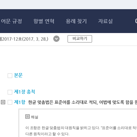
메인콘텐츠 바로가기
어문 규정
항별 연혁
용례 찾기
자료실
비교하기
017-12호(2017. 3. 28.)
본문
제1장 총칙
제1항
한글 맞춤법은 표준어를 소리대로 적되, 어법에 맞도록 함을 
해설
이 조항은 한글 맞춤법의 대원칙을 밝히고 있다. “표준어를 소리대로 적되
다른 원칙이라고 할 수 있다.