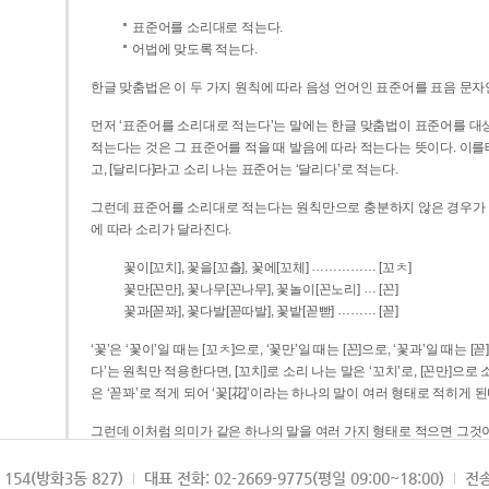
표준어를 소리대로 적는다.
어법에 맞도록 적는다.
한글 맞춤법은 이 두 가지 원칙에 따라 음성 언어인 표준어를 표음 문자
먼저 ‘표준어를 소리대로 적는다’는 말에는 한글 맞춤법이 표준어를 대상
적는다는 것은 그 표준어를 적을 때 발음에 따라 적는다는 뜻이다. 이를테면 [나무]라고 소리 나는 표준어는 ‘나무’로 적
고, [달리다]라고 소리 나는 표준어는 ‘달리다’로 적는다.
그런데 표준어를 소리대로 적는다는 원칙만으로 충분하지 않은 경우가 있다
에 따라 소리가 달라진다.
……………
꽃이[꼬치], 꽃을[꼬츨], 꽃에[꼬체]
[꼬ㅊ]
…
꽃만[꼰만], 꽃나무[꼰나무], 꽃놀이[꼰노리]
[꼰]
………
꽃과[꼳꽈], 꽃다발[꼳따발], 꽃밭[꼳빧]
[꼳]
‘꽃’은 ‘꽃이’일 때는 [꼬ㅊ]으로, ‘꽃만’일 때는 [꼰]으로, ‘꽃과’일 때는
다’는 원칙만 적용한다면, [꼬치]로 소리 나는 말은 ‘꼬치’로, [꼰만]으로 소리 나는 말은 ‘꼰만’으로, [꼳꽈]로 소리 나는 말
은 ‘꼳꽈’로 적게 되어 ‘꽃[花]’이라는 하나의 말이 여러 형태로 적히게 된
그런데 이처럼 의미가 같은 하나의 말을 여러 가지 형태로 적으면 그것이
은 하나의 말은 형태를 하나로 고정하여 일관되게 적어야 의미를 파악하기가 
되게 적는 것이 의미를 파악하는 데 효과적이다.
154(방화3동 827)
대표 전화: 02-2669-9775(평일 09:00~18:00)
전송