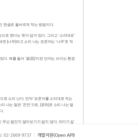
인 한글로 올바르게 적는 방법이다.
으로 한다는 뜻이 담겨 있다. 그리고 ‘소리대로’
. 예를 들어 ‘꽃[花]’이란 단어는 쓰이는 환경
 [꼳]으로 소리 난다. 만약 ‘표준어를 소리대로 적는
다.
 무슨 말인지 알아보기가 쉽지 않다. 의미가 같
쉽다. 즉 ‘꽃, 꼰, 꼳’보다는 ‘꽃’ 하나로 일관
: 02-2669-9737
개발지원(Open API)