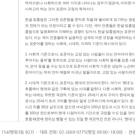
역적으로나 사회적으로 여러 가지로 나타나는 경우가 많은데, 이러한 여
시하고자 하는 것이 표준어 규정의 목적이다.
한글 맞춤법은 그러한 표준형을 문자로 적을 때 올바르게 표기하는 방법
의 전제가 되는 규정이라고 할 수 있다. 다만, 국어 언중들은 한글 맞춤
춤법으로 일원화하여 이해하는 경향이 있어서, 한글 맞춤법에는 표준어
있다. 이는 국어 언중들에게 실용적인 성격의 어문 규정을 제공하려는 
는 표준어를 정하는 사회적, 시대적, 지역적 기준이 제시되어 있다.
1. 사회적 기준으로서, 표준어는 교양 있는 사람들이 쓰는 언어여야 한다
루어지는 품위’를 뜻하므로 교양 있는 사람이란 사회적 품위를 갖춘 사람
어, 은어 등을 쓸 수는 있으므로 표준어의 사회적 기준은 상당히 느슨하다고
준어이기는 하되 언어 예절에 어긋난 말들이므로, 교양 있는 사람이라면
2. 시대적 기준으로서, 표준어는 현대의 언어여야 한다. 여기서 ‘현대
흐름에서 현재와 같은 구획에 있는 시대를 말한다. 다른 사회적, 경제적
하는 데에는 뚜렷한 객관적 기준이 없다. 20세기 초의 구어가 현대의 말
로서는 20세기 초의 구어를 현대의 말로 간주하기에 어려움이 있다. 한
시간 차를 30년 남짓으로 잡으면 넉넉잡아 100년 정도의 시간 차가 있
를 100년 전으로부터 현재 시점까지의 기간으로 규정할 수도 있을 것이다
호함 때문에 편의상 행할 수 있는 것일 뿐 객관적인 것은 아니다. ‘현대
3. 지역적 기준으로서, 표준어는 서울말이어야 한다. 이는 표준어의 공
154(방화3동 827)
대표 전화: 02-2669-9775(평일 09:00~18:00)
전송