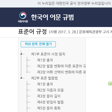
이 누리집은 대한민국 공식 전자정부 누리집입니다.
표준어 규정
[시행 2017. 3. 28.] 문화체육관광부 고시 제2
하위 항목 전체 열기
제1부 표준어 사정 원칙
제1장 총칙
제2장 발음 변화에 따른 표준어 규정
제3장 어휘 선택의 변화에 따른 표준어 규정
제2부 표준 발음법
제1장 총칙
북
제2장 자음과 모음
제3장 음의 길이
제4장 받침의 발음
제5장 음의 동화