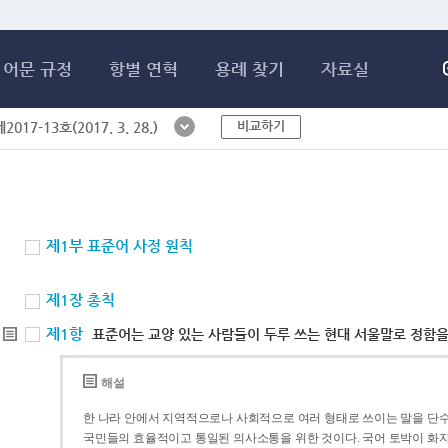
메인콘텐츠 바로가기
어문 규정
항별 연혁
용례 찾기
자료실
비교하기
017-13호(2017. 3. 28.)
제1부 표준어 사정 원칙
제1장 총칙
제1항
표준어는 교양 있는 사람들이 두루 쓰는 현대 서울말로 정함을
해설
한 나라 안에서 지역적으로나 사회적으로 여러 형태로 쓰이는 말을 단수
국민들의 효율적이고 통일된 의사소통을 위한 것이다. 국어 토박이 화자