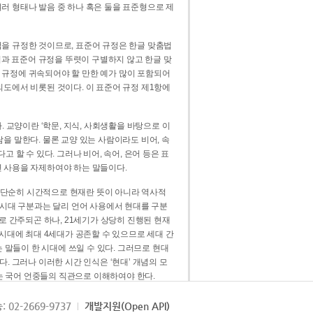
러 형태나 발음 중 하나 혹은 둘을 표준형으로 제
을 규정한 것이므로, 표준어 규정은 한글 맞춤법
법과 표준어 규정을 뚜렷이 구별하지 않고 한글 맞
 규정에 귀속되어야 할 만한 예가 많이 포함되어
의도에서 비롯된 것이다. 이 표준어 규정 제1항에
. 교양이란 ‘학문, 지식, 사회생활을 바탕으로 이
을 말한다. 물론 교양 있는 사람이라도 비어, 속
 할 수 있다. 그러나 비어, 속어, 은어 등은 표
 사용을 자제하여야 하는 말들이다.
’는 단순히 시간적으로 현재란 뜻이 아니라 역사적
 시대 구분과는 달리 언어 사용에서 현대를 구분
로 간주되곤 하나, 21세기가 상당히 진행된 현재
 시대에 최대 4세대가 공존할 수 있으므로 세대 간
는 말들이 한 시대에 쓰일 수 있다. 그러므로 현대
. 그러나 이러한 시간 인식은 ‘현대’ 개념의 모
’는 국어 언중들의 직관으로 이해하여야 한다.
용어적 성격을 가장 크게 드러내 주는 기준이다.
: 02-2669-9737
개발지원(Open API)