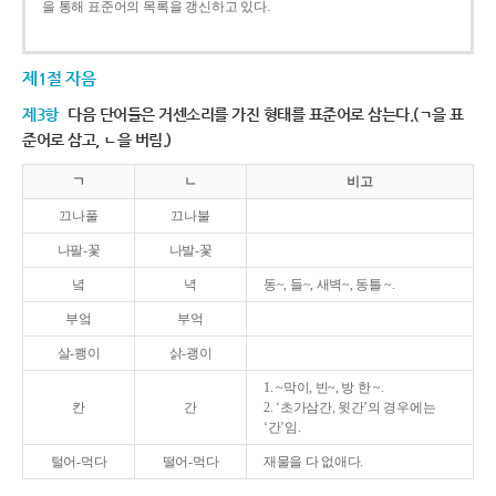
을 통해 표준어의 목록을 갱신하고 있다.
제1절 자음
제3항
다음 단어들은 거센소리를 가진 형태를 표준어로 삼는다.(ㄱ을 표
준어로 삼고, ㄴ을 버림.)
ㄱ
ㄴ
비고
끄나풀
끄나불
나팔-꽃
나발-꽃
녘
녁
동~, 들~, 새벽~, 동틀 ~.
부엌
부억
살-쾡이
삵-괭이
1. ~막이, 빈~, 방 한 ~.
칸
간
2. ‘초가삼간, 윗간’의 경우에는
‘간’임.
털어-먹다
떨어-먹다
재물을 다 없애다.