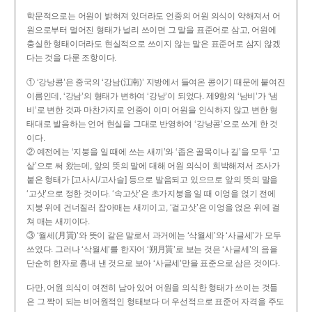
학문적으로는 어원이 밝혀져 있더라도 언중의 어원 의식이 약해져서 어
원으로부터 멀어진 형태가 널리 쓰이면 그 말을 표준어로 삼고, 어원에
충실한 형태이더라도 현실적으로 쓰이지 않는 말은 표준어로 삼지 않겠
다는 것을 다룬 조항이다.
① ‘강낭콩’은 중국의 ‘강남(江南)’ 지방에서 들여온 콩이기 때문에 붙여진
이름인데, ‘강남’의 형태가 변하여 ‘강낭’이 되었다. 제9항의 ‘남비’가 ‘냄
비’로 변한 것과 마찬가지로 언중이 이미 어원을 인식하지 않고 변한 형
태대로 발음하는 언어 현실을 그대로 반영하여 ‘강낭콩’으로 쓰게 한 것
이다.
② 예전에는 ‘지붕을 일 때에 쓰는 새끼’와 ‘좁은 골목이나 길’을 모두 ‘고
샅’으로 써 왔는데, 앞의 뜻의 말에 대해 어원 의식이 희박해져서 조사가
붙은 형태가 [고사시/고사슬] 등으로 발음되고 있으므로 앞의 뜻의 말을
‘고삿’으로 정한 것이다. ‘속고삿’은 초가지붕을 일 때 이엉을 얹기 전에
지붕 위에 건너질러 잡아매는 새끼이고, ‘겉고삿’은 이엉을 얹은 위에 걸
쳐 매는 새끼이다.
③ ‘월세(月貰)’와 뜻이 같은 말로서 과거에는 ‘삭월세’와 ‘사글세’가 모두
쓰였다. 그러나 ‘삭월세’를 한자어 ‘朔月貰’로 보는 것은 ‘사글세’의 음을
단순히 한자로 흉내 낸 것으로 보아 ‘사글세’만을 표준으로 삼은 것이다.
다만, 어원 의식이 여전히 남아 있어 어원을 의식한 형태가 쓰이는 것들
은 그 짝이 되는 비어원적인 형태보다 더 우선적으로 표준어 자격을 주도