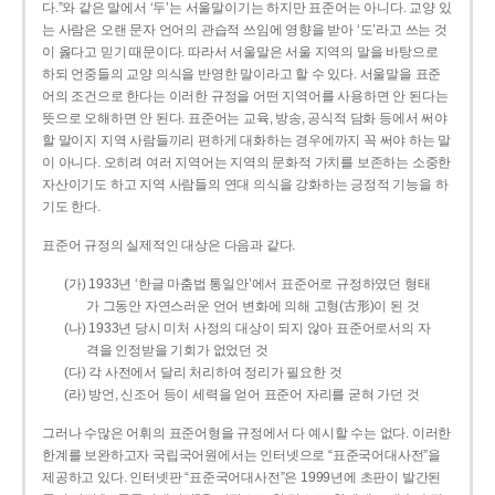
다.”와 같은 말에서 ‘두’는 서울말이기는 하지만 표준어는 아니다. 교양 있
는 사람은 오랜 문자 언어의 관습적 쓰임에 영향을 받아 ‘도’라고 쓰는 것
이 옳다고 믿기 때문이다. 따라서 서울말은 서울 지역의 말을 바탕으로
하되 언중들의 교양 의식을 반영한 말이라고 할 수 있다. 서울말을 표준
어의 조건으로 한다는 이러한 규정을 어떤 지역어를 사용하면 안 된다는
뜻으로 오해하면 안 된다. 표준어는 교육, 방송, 공식적 담화 등에서 써야
할 말이지 지역 사람들끼리 편하게 대화하는 경우에까지 꼭 써야 하는 말
이 아니다. 오히려 여러 지역어는 지역의 문화적 가치를 보존하는 소중한
자산이기도 하고 지역 사람들의 연대 의식을 강화하는 긍정적 기능을 하
기도 한다.
표준어 규정의 실제적인 대상은 다음과 같다.
(가) 1933년 ‘한글 마춤법 통일안’에서 표준어로 규정하였던 형태
가 그동안 자연스러운 언어 변화에 의해 고형(古形)이 된 것
(나) 1933년 당시 미처 사정의 대상이 되지 않아 표준어로서의 자
격을 인정받을 기회가 없었던 것
(다) 각 사전에서 달리 처리하여 정리가 필요한 것
(라) 방언, 신조어 등이 세력을 얻어 표준어 자리를 굳혀 가던 것
그러나 수많은 어휘의 표준어형을 규정에서 다 예시할 수는 없다. 이러한
한계를 보완하고자 국립국어원에서는 인터넷으로 “표준국어대사전”을
제공하고 있다. 인터넷판 “표준국어대사전”은 1999년에 초판이 발간된