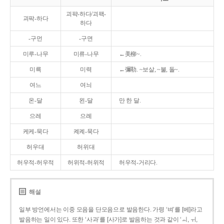
괴퍅-하다/괴팩-
괴팍-하다
하다
-구먼
-구면
미루-나무
미류-나무
←美柳~.
미륵
미력
←彌勒. ~보살, ~불, 돌~.
여느
여늬
온-달
왼-달
만 한 달.
으레
으례
케케-묵다
켸켸-묵다
허우대
허위대
허우적-허우적
허위적-허위적
허우적-거리다.
해설
일부 방언에서는 이중 모음을 단모음으로 발음한다. 가령 ‘벼’를 [베]라고
발음하는 일이 있다. 또한 ‘사과’를 [사가]로 발음하는 것과 같이 ‘ㅚ, ㅟ,