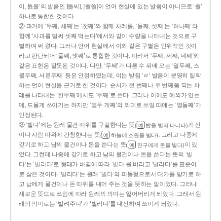
이, 돐을’의 발음인 [돌씨], [돌쓸]이 언어 현실에 있는 발음이 아니므로 ‘돌’
하나로 통합한 것이다.
② 과거에 ‘두째, 세째’는 ‘첫째’와 함께 차례를, ‘둘째, 셋째’는 ‘하나째’와
함께 ‘사과를 벌써 셋째 먹는다’에서와 같이 수량을 나타내는 것으로 구
별하여 써 왔다. 그러나 언어 현실에서 이와 같은 구별은 인위적인 것이
라고 판단되어 ‘둘째, 셋째’로 통합한 것이다. 따라서 ‘두째, 세째, 네째’와
같은 표현은 잘못된 것이다. 다만, ‘두째’가 다른 수 뒤에 오는 ‘열두째, 스
물두째, 서른두째’ 등은 인정하였는데, 이는 받침 ‘ㄹ’ 발음이 분명히 탈락
하는 언어 현실을 근거로 한 것이다. 순서가 첫 번째나 두 번째쯤 되는 차
례를 나타내는 ‘한두째’에서도 ‘두째’로 쓴다. 그러나 이에도 예외가 있는
데, 드물게 쓰이기는 하지만 ‘열두 개째’의 의미로 쓰일 때에는 ‘열둘째’가
인정된다.
③ ‘빌다’에는 원래 물건 따위를 구걸한다는 뜻
과 신
(
밥을 빌러 다니다)
예
이나 사람 따위에 간청한다는 뜻
, 그리고 나중에
(
하늘에 소원을 빌다)
예
갚기로 하고 남의 물건이나 돈을 쓴다는 뜻
이 있
(
친구에게 돈을 빌다)
예
었다. 그런데 나중에 갚기로 하고 남의 물건이나 돈을 쓴다는 뜻의 ‘빌
다’는 ‘빌리다’로 형태가 바뀜에 따라 ‘빌다’를 버리고 ‘빌리다’를 표준어
로 삼은 것이다. ‘빌리다’는 원래 ‘빌다’의 피동형으로서 대가를 받기로 하
고 남에게 물건이나 돈 따위를 내어 주는 것을 뜻하는 말이었다. 그러나
새로운 뜻으로 쓰임에 따라 원래의 의미는 잃어버리게 되었다. 그래서 원
래의 의미로는 ‘빌려주다’가 ‘빌리다’를 대신하여 쓰이게 되었다.