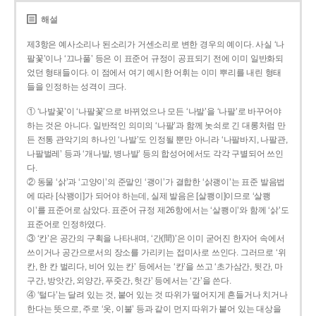
해설
제3항은 예사소리나 된소리가 거센소리로 변한 경우의 예이다. 사실 ‘나
팔꽃’이나 ‘끄나풀’ 등은 이 표준어 규정이 공표되기 전에 이미 일반화되
었던 형태들이다. 이 점에서 여기 예시한 어휘는 이미 뿌리를 내린 형태
들을 인정하는 성격이 크다.
① ‘나발꽃’이 ‘나팔꽃’으로 바뀌었으나 모든 ‘나발’을 ‘나팔’로 바꾸어야
하는 것은 아니다. 일반적인 의미의 ‘나팔’과 함께 놋쇠로 긴 대롱처럼 만
든 전통 관악기의 하나인 ‘나발’도 인정될 뿐만 아니라 ‘나팔바지, 나팔관,
나팔벌레’ 등과 ‘개나발, 병나발’ 등의 합성어에서도 각각 구별되어 쓰인
다.
② 동물 ‘삵’과 ‘고양이’의 준말인 ‘괭이’가 결합한 ‘삵괭이’는 표준 발음법
에 따라 [삭꽹이]가 되어야 하는데, 실제 발음은 [살쾡이]이므로 ‘살쾡
이’를 표준어로 삼았다. 표준어 규정 제26항에서는 ‘살쾡이’와 함께 ‘삵’도
표준어로 인정하였다.
③ ‘칸’은 공간의 구획을 나타내며, ‘간(間)’은 이미 굳어진 한자어 속에서
쓰이거나 공간으로서의 장소를 가리키는 접미사로 쓰인다. 그러므로 ‘위
칸, 한 칸 벌리다, 비어 있는 칸’ 등에서는 ‘칸’을 쓰고 ‘초가삼간, 뒷간, 마
구간, 방앗간, 외양간, 푸줏간, 헛간’ 등에서는 ‘간’을 쓴다.
④ ‘털다’는 달려 있는 것, 붙어 있는 것 따위가 떨어지게 흔들거나 치거나
한다는 뜻으로, 주로 ‘옷, 이불’ 등과 같이 먼지 따위가 붙어 있는 대상을