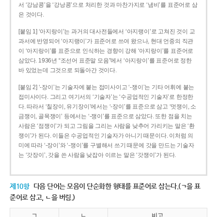
서 ‘강남콩’을 ‘강낭콩’으로 처리한 것과 마찬가지로 ‘냄비’를 표준어로 삼
은 것이다.
[붙임 1] ‘아지랑이’는 과거의 대사전들에서 ‘아지랭이’로 고쳐진 것이 교
과서에 반영되어 ‘아지랭이’가 표준어로 쓰여 왔으나, 현대 언중의 직관
이 ‘아지랑이’를 표준으로 인식하는 경향이 강해 ‘아지랑이’를 표준어로
삼았다. 1936년 “조선어 표준말 모음”에서 ‘아지랑이’를 표준어로 정한
바 있었는데 그것으로 되돌아간 것이다.
[붙임 2] ‘-장이’는 기술자에 붙는 접미사이고 ‘-쟁이’는 기타 어휘에 붙는
접미사이다. 그리고 여기서의 ‘기술자’는 ‘수공업적인 기술자’로 한정한
다. 따라서 ‘칠장이, 유기장이’에서는 ‘-장이’를 표준으로 삼고 ‘멋쟁이, 소
금쟁이, 골목쟁이’ 등에서는 ‘-쟁이’를 표준으로 삼았다. 또한 점을 치는
사람은 ‘점쟁이’가 되고 그림을 그리는 사람을 낮추어 가리키는 말은 ‘환
쟁이’가 된다. 이들은 수공업적인 기술자가 아니기 때문이다. 이처럼 의
미에 따라 ‘-장이’와 ‘-쟁이’를 구별해서 쓰기 때문에 갓을 만드는 기술자
는 ‘갓장이’, 갓을 쓴 사람을 낮잡아 이르는 말은 ‘갓쟁이’가 된다.
제10항
다음 단어는 모음이 단순화한 형태를 표준어로 삼는다.(ㄱ을 표
준어로 삼고, ㄴ을 버림.)
ㄱ
ㄴ
비고