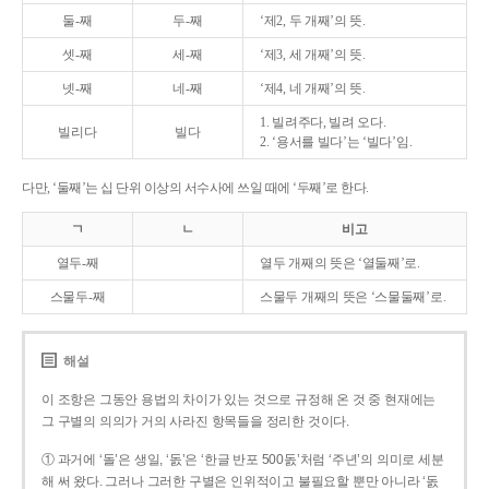
둘-째
두-째
‘제2, 두 개째’의 뜻.
셋-째
세-째
‘제3, 세 개째’의 뜻.
넷-째
네-째
‘제4, 네 개째’의 뜻.
1. 빌려주다, 빌려 오다.
빌리다
빌다
2. ‘용서를 빌다’는 ‘빌다’임.
다만, ‘둘째’는 십 단위 이상의 서수사에 쓰일 때에 ‘두째’로 한다.
ㄱ
ㄴ
비고
열두-째
열두 개째의 뜻은 ‘열둘째’로.
스물두-째
스물두 개째의 뜻은 ‘스물둘째’로.
해설
이 조항은 그동안 용법의 차이가 있는 것으로 규정해 온 것 중 현재에는
그 구별의 의의가 거의 사라진 항목들을 정리한 것이다.
① 과거에 ‘돌’은 생일, ‘돐’은 ‘한글 반포 500돐’처럼 ‘주년’의 의미로 세분
해 써 왔다. 그러나 그러한 구별은 인위적이고 불필요할 뿐만 아니라 ‘돐