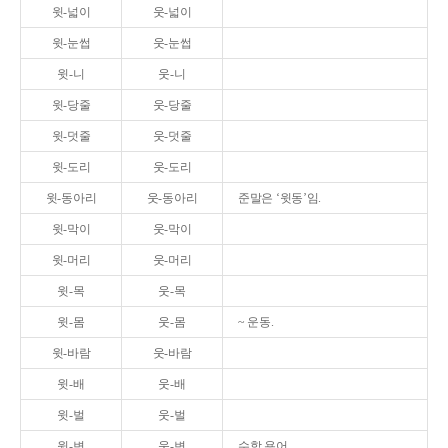
윗-넓이
웃-넓이
윗-눈썹
웃-눈썹
윗-니
웃-니
윗-당줄
웃-당줄
윗-덧줄
웃-덧줄
윗-도리
웃-도리
윗-동아리
웃-동아리
준말은 ‘윗동’임.
윗-막이
웃-막이
윗-머리
웃-머리
윗-목
웃-목
윗-몸
웃-몸
~ 운동.
윗-바람
웃-바람
윗-배
웃-배
윗-벌
웃-벌
윗-변
웃-변
수학 용어.