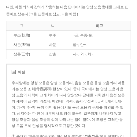
다만, 어원 의식이 강하게 작용하는 다음 단어에서는 양성 모음 형태를 그대로 표
준어로 삼는다.(ㄱ을 표준어로 삼고, ㄴ을 버림.)
ㄱ
ㄴ
비고
부조(扶助)
부주
~금, 부좃-술.
사돈(査頓)
사둔
밭~, 안~.
삼촌(三寸)
삼춘
시~, 외~, 처~.
해설
우리말에는 양성 모음은 양성 모음끼리, 음성 모음은 음성 모음끼리 어울
리는 모음 조화(母音調和) 현상이 있다. 중세 국어에서는 양성 모음과 음
성 모음의 세력이 크게 차이가 나지 않았으나 근대를 거치면서 음성 모음
의 세력이 급격히 커졌다. 예컨대 ‘ 막-아, 좁-아’, ‘접-어, 굽-어, 재-어, 세-
어, 괴-어, 쥐-어’ 등의 어미 활용에서도 음성 모음의 우세를 확인할 수 있
다. 심지어는 한 단어 내부에서도 양성 모음이 일관되게 나타나지 않고
양성 모음과 음성 모음이 섞여 나타나는 일이 많다. 이 조항은 그러한 음
성 모음 우세 현상을 명시적으로 규정한 것이다.
① 종래의 ‘깡총깡총’은 언어 현실을 반영하여 ‘깡충깡충’으로 정했다. 이