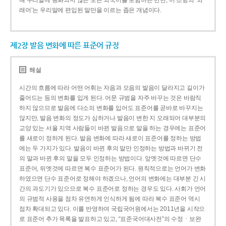
해 우리말에 동화되지 않은 모든 외국어를 포함하는 반면, 이 조항의 ‘외
래어’는 우리말에 편입된 말만을 이르는 좁은 개념이다.
제2장 발음 변화에 따른 표준어 규정
해설
시간의 흐름에 따라 어떤 어휘는 자음과 모음의 발음이 달라지고 길이가
줄어드는 등의 변화를 입게 된다. 어문 규범을 자주 바꾸는 것은 바람직
하지 않으므로 발음에 다소의 변화를 입어도 표준어를 곧바로 바꾸지는
않지만, 발음 변화의 정도가 심하거나 발음이 변한 지 오래되어 대부분의
교양 있는 서울 지역 사람들이 바뀐 발음으로 말을 하는 경우에는 표준어
를 새로이 정하게 된다. 발음 변화에 따라 새로이 표준어를 정하는 방법
에는 두 가지가 있다. 발음이 바뀐 후의 말만 인정하는 방법과 바뀌기 전
의 말과 바뀐 후의 말을 모두 인정하는 방법이다. 앞엣것에 따르면 단수
표준어, 뒤엣것에 따르면 복수 표준어가 된다. 원칙적으로는 언어가 변화
하였으면 단수 표준어로 정해야 하겠으나, 언어의 변화에는 대부분 긴 시
간의 과도기가 있으므로 복수 표준어로 정하는 경우도 있다. 사회가 언어
의 규범적 사용을 점차 유연하게 인식하게 됨에 따라 복수 표준어 역시
점차 확대되고 있다. 이를 반영하여 국립국어원에서는 2011년을 시작으
로 표준어 추가 목록을 발표하고 있고, “표준국어대사전”의 수정ㆍ보완