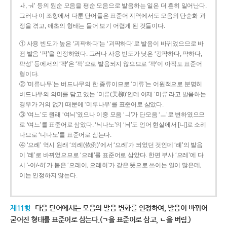
ㅘ, ㅝ’ 등의 원순 모음을 평순 모음으로 발음하는 일은 더 흔히 일어난다.
그러나 이 조항에서 다룬 단어들은 표준어 지역에서도 모음의 단순화 과
정을 겪고, 애초의 형태는 들어 보기 어렵게 된 것들이다.
① 사용 빈도가 높은 ‘괴퍅하다’는 ‘괴팍하다’로 발음이 바뀌었으므로 바
뀐 발음 ‘팍’을 인정하였다. 그러나 사용 빈도가 낮은 ‘강퍅하다, 퍅하다,
퍅성’ 등에서의 ‘퍅’은 ‘팍’으로 발음되지 않으므로 ‘퍅’이 아직도 표준어
형이다.
② ‘미류나무’는 버드나무의 한 종류이므로 ‘미류’는 어원적으로 분명히
버드나무의 의미를 담고 있는 ‘미류(美柳)’인데 이제 ‘미류’라고 발음하는
경우가 거의 없기 때문에 ‘미루나무’를 표준어로 삼았다.
③ ‘여느’도 원래 ‘여늬’였으나 이중 모음 ‘ㅢ’가 단모음 ‘ㅡ’로 변하였으므
로 ‘여느’를 표준어로 삼았다. ‘늬나노’의 ‘늬’도 언어 현실에서 [니]로 소리
나므로 ‘니나노’를 표준어로 삼는다.
④ ‘으례’ 역시 원래 ‘의례(依例)’에서 ‘으례’가 되었던 것인데 ‘례’의 발음
이 ‘레’로 바뀌었으므로 ‘으레’를 표준어로 삼았다. 한편 부사 ‘으레’에 다
시 ‘-이/-히’가 붙은 ‘으레이, 으레히’가 같은 뜻으로 쓰이는 일이 많은데,
이는 인정하지 않는다.
제11항
다음 단어에서는 모음의 발음 변화를 인정하여, 발음이 바뀌어
굳어진 형태를 표준어로 삼는다.(ㄱ을 표준어로 삼고, ㄴ을 버림.)