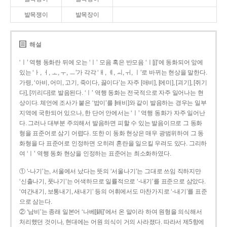
발목쟁이
발목장이
해설
‘ㅣ’ 역행 동화란 뒤에 오는 ‘ㅣ’ 모음 혹은 반모음 ‘ㅣ[j]’에 동화되어 앞에
있는 ‘ㅏ, ㅓ, ㅗ, ㅜ, ㅡ’가 각각 ‘ㅐ, ㅔ, ㅚ, ㅟ, ㅣ’로 바뀌는 현상을 말한다.
가령, ‘아비, 어미, 고기, 죽이다, 끓이다’는 자주 [애비], [에미], [괴기], [쥐기
다], [끼리다]로 발음된다. ‘ㅣ’ 역행 동화는 전국적으로 자주 일어나는 현
상이다. 체언에 조사가 붙은 ‘밥이’를 [배비]와 같이 발음하는 경우는 일부
지역에 국한되어 있으나, 한 단어 안에서는 ‘ㅣ’ 역행 동화가 자주 일어난
다. 그러나 대부분 주의해서 발음하면 피할 수 있는 발음이므로 그 동화
형을 표준어로 삼기 어렵다. 또한 이 동화 현상은 매우 광범위하여 그 동
화형을 다 표준어로 인정하면 오히려 혼란을 일으킬 우려도 있다. 그리하
여 ‘ㅣ’ 역행 동화 현상을 인정하는 표준어는 최소화하였다.
① ‘-나기’는, 서울에서 났다는 뜻의 ‘서울나기’는 그대로 쓰임 직하지만
‘신출나기, 풋나기’는 어색하므로 일률적으로 ‘-내기’를 표준으로 삼았다.
‘여간내기, 보통내기, 새내기’ 등의 어휘에서도 마찬가지로 ‘-내기’를 표준
으로 삼는다.
② ‘남비’는 종래 일본어 ‘나베[鍋]’에서 온 말이라 하여 원형을 의식해서
처리했던 것이나, 현대에는 어원 의식이 거의 사라졌다. 따라서 제5항에