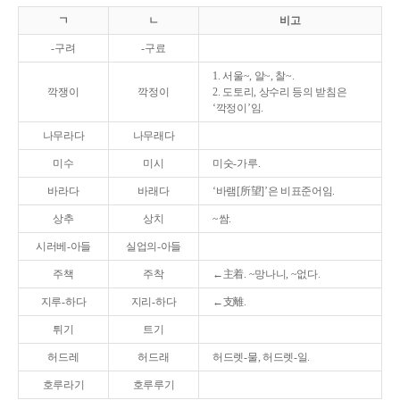
ㄱ
ㄴ
비고
-구려
-구료
1. 서울~, 알~, 찰~.
깍쟁이
깍정이
2. 도토리, 상수리 등의 받침은
‘깍정이’임.
나무라다
나무래다
미수
미시
미숫-가루.
바라다
바래다
‘바램[所望]’은 비표준어임.
상추
상치
~쌈.
시러베-아들
실업의-아들
주책
주착
←主着. ~망나니, ~없다.
지루-하다
지리-하다
←支離.
튀기
트기
허드레
허드래
허드렛-물, 허드렛-일.
호루라기
호루루기