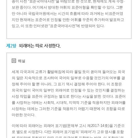
종이 사전 “표준국어대사전”을 바탕으로 한 것으로, 현재에도 계속 수정·
보완 중이다. 여기에서 방대한 어휘의 표준어형을 확인할 수 있다. 그뿐
만 아니라 국립국어원에서는 시간의 흐름에 따라 과거에는 비표준어였
지만 현재에는 표준어로 인정될 만한 어휘를 꾸준히 추가하여 발표하고
있고, 이 또한 인터넷판 “표준국어대사전”에 반영되어 있다.
제2항
외래어는 따로 사정한다.
해설
세계 각국과의 교류가 활발해짐에 따라 물밀 듯이 쏟아져 들어오는 외국
의 말은 지속적으로 조사하여 국어의 일부로 수용할 것인가의 여부를 결
정해 주어야 할 뿐 아니라, 그 표기 역시 결정해 주어야 한다. 이 조항은
외국의 말이 국어의 일부인 외래어로 인정될 수 있는 것인지를 결정하는
사정 작업을 표준어 규정과는 별도로 한다는 사실을 밝힌 것이다. 표준어
를 사정하는 데에는 사회적, 시대적, 지역적 기준을 적용하지만 외래어를
사정하는 데에는 그러한 기준을 적용하기 어렵기 때문에 이 조항을 따로
마련한 것이다.
이에 따라 외래어는 외래어 표기법(문체부 고시 제2017-14호)을 기준으
로 별도로 사정한다. 다만 외래어 표기법의 ‘외래어’가 고유 명사를 포함