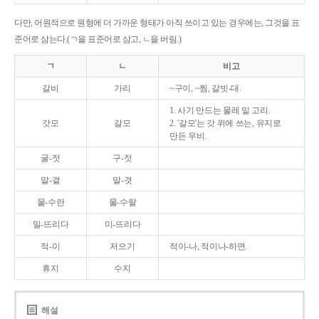
다만, 어원적으로 원형에 더 가까운 형태가 아직 쓰이고 있는 경우에는, 그것을 표
준어로 삼는다.(ㄱ을 표준어로 삼고, ㄴ을 버림.)
ㄱ
ㄴ
비고
갈비
가리
~구이, ~찜, 갈빗-대.
1. 사기 만드는 물레 밑 고리.
갓모
갈모
2. '갈모'는 갓 위에 쓰는, 유지로
만든 우비.
굴-젓
구-젓
말-곁
말-겻
물-수란
물-수랄
밀-뜨리다
미-뜨리다
적-이
저으기
적이-나, 적이나-하면.
휴지
수지
해설