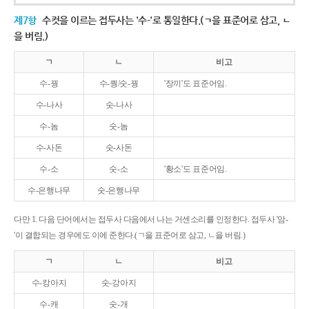
제7항
수컷을 이르는 접두사는 '수-'로 통일한다.(ㄱ을 표준어로 삼고, ㄴ
을 버림.)
ㄱ
ㄴ
비고
수-꿩
수-퀑/숫-꿩
'장끼'도 표준어임.
수-나사
숫-나사
수-놈
숫-놈
수-사돈
숫-사돈
수-소
숫-소
'황소'도 표준어임.
수-은행나무
숫-은행나무
다만 1. 다음 단어에서는 접두사 다음에서 나는 거센소리를 인정한다. 접두사 '암-
'이 결합되는 경우에도 이에 준한다.(ㄱ을 표준어로 삼고, ㄴ을 버림.)
ㄱ
ㄴ
비고
수-캉아지
숫-강아지
수-캐
숫-개