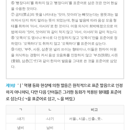
⑥ ‘뻗장다리’를 취하지 않고 ‘뻗정다리’를 표준어로 삼은 것은 언어 현실
을 수용한 것이다.
⑦ 금지(禁止)의 뜻을 나타내는 ‘앗아, 앗아라’는 빼앗는다는 원뜻과는 멀
어져서 단지 하지 말라는 뜻이 되었는데, 현실 발음에 따라 음성 모음 형
태를 취하여 ‘아서, 아서라’로 한 것이다. 어원 의식이 희박해졌으므로 어
법에 따라 ‘앗어, 앗어라’와 같이 적지 않고 ‘아서, 아서라’와 같이 적는다.
⑧ ‘오똑이’도 명사나 부사로 다 인정하지 않고 ‘오뚝이’만을 표준어로 정
하였다. ‘오똑하다’도 취하지 않고 ‘오뚝하다’를 표준어로 삼는다.
⑨ 다만, ‘부주, 사둔, 삼춘’은 널리 쓰이는 형태이나, 이들은 한자어 어원
을 의식하는 경향이 커서 음성 모음화를 인정하지 않고 ‘부조(扶助), 사돈
(査頓), 삼촌(三寸)’과 같이 한자어 발음을 그대로 쓴 것을 표준어로 삼았
다.
제9항
‘ㅣ’ 역행 동화 현상에 의한 발음은 원칙적으로 표준 발음으로 인정
하지 아니하되, 다만 다음 단어들은 그러한 동화가 적용된 형태를 표준어
로 삼는다.(ㄱ을 표준어로 삼고, ㄴ을 버림.)
ㄱ
ㄴ
비고
-내기
-나기
서울-, 시골-, 신출-, 풋-.
냄비
남비