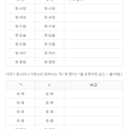
윗-사랑
웃-사랑
윗-세장
웃-세장
윗-수염
웃-수염
윗-입술
웃-입술
윗-잇몸
웃-잇몸
윗-자리
웃-자리
윗-중방
웃-중방
다만 1. 된소리나 거센소리 앞에서는 ‘위-’로 한다.(ㄱ을 표준어로 삼고, ㄴ을 버림.)
ㄱ
ㄴ
비고
위-짝
웃-짝
위-쪽
웃-쪽
위-채
웃-채
위-층
웃-층