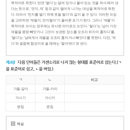
목적어로 취한다. 반면 ‘떨다’는 달려 있거나 붙어 있는 것을 쳐서 떼어 낸
다는 뜻으로, ‘먼지, 재’ 등과 같이 떨어져 나가는 대상을 목적어로 취한
다. 따라서 ‘먼지를 떨기 위해 옷을 털다’와 같이 쓸 수 있다. 이러한 쓰임
을 고려하면 ‘재떨이, 먼지떨이’가 올바른 표기가 된다. 그러나 ‘재물’이
목적어로 쓰이는 경우에는 유사한 의미로도 쓰인다. ‘털다’는 ‘남이 가진
재물을 몽땅 빼앗거나 그것이 보관된 장소를 모조리 뒤지어 훔치다’를,
‘떨다’는 ‘남에게서 재물을 모조리 훔치거나 빼앗다’를 뜻한다. 다만, ‘먹
다’와 결합해 합성어로 쓸 때에는 ‘털어먹다’로 쓴다.
제4항
다음 단어들은 거센소리로 나지 않는 형태를 표준어로 삼는다.(ㄱ
을 표준어로 삼고, ㄴ을 버림.)
ㄱ
ㄴ
비고
가을-갈이
가을-카리
거시기
거시키
분침
푼침
해설