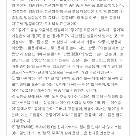
와 관련된 ‘강중강중, 깡쭝깡쭝’도 ‘강종강종, 깡쫑깡쫑’으로 쓰지 않는다.
‘깡충깡충, 강중강중, 깡쭝깡쭝’의 음성 모음 대응형은 각각 ‘껑충껑충, 겅
중겅중, 껑쭝껑쭝’이다. 그러나 ‘ 껑충하다’와 짝을 이루는 말은 ‘깡총하
다’로서 ‘깡충하다’가 오히려 비표준어이다.
② ‘-동이’도 음성 모음화를 인정하여 ‘-둥이’를 표준어로 삼았다. ‘-둥이’의
어원은 아이 ‘동(童)’을 쓴 ‘동이(童-)’이지만 현실 발음에서 멀어진 것으로
인정되어 ‘-둥이’를 표준으로 삼았다. 그에 따라 ‘귀둥이, 막둥이, 쌍둥이,
바람둥이, 흰둥이’에서 모두 ‘-둥이’를 쓴다. 다만, ‘쌍둥이’와는 별개로 ‘쌍
동밤’과 같은 단어에서는 한자어 ‘쌍동(雙童)’의 발음이 살아 있는 것으로
판단되므로 ‘쌍둥밤’으로 쓰지 않는다. 또 살이 올라 보드랍고 통통한 아
이를 뜻하는 ‘옴포동이’는 ‘옴포동하다’의 어근 ‘옴포동’에 ‘-이’가 결합된
말로서 ‘-둥이’와 관련이 없으므로 ‘옴포둥이’와 같이 쓰지 않는다.
③ ‘발가숭이’와 마찬가지로 ‘빨가숭이’도 양성 모음 뒤에 음성 모음이 결
합한 형태를 표준어로 삼는다. 이에 대응하는 짝은 ‘벌거숭이, 뻘거숭
이’이다. 그러나 ‘애송이’는 ‘애숭이’를 인정하지 않는다.
④ 물건을 보에 싸서 꾸려 놓은 것을 뜻하는 ‘보퉁이’와 함께 눈두덩의 불
룩한 부분을 뜻하는 ‘눈퉁이’나 미련한 사람을 낮추어 가리키는 ‘미련퉁
이’ 등에서도 ‘-퉁이’를 쓴다. 그러나 ‘고집통이, 골통이’에서는 ‘통이’를 쓰
는데, 이는 ‘고집통이, 골통이’가 각각 ‘고집통’, ‘골통’에 ‘-이’가 붙은 말이
기 때문이다.
⑤ ‘봉족(奉足), 주초(柱礎)’는 한자어로서의 형태를 인식하지 않고 쓰는
것이 일반적이므로 ‘봉죽, 주추’와 같이 음성 모음 형태를 인정했다.