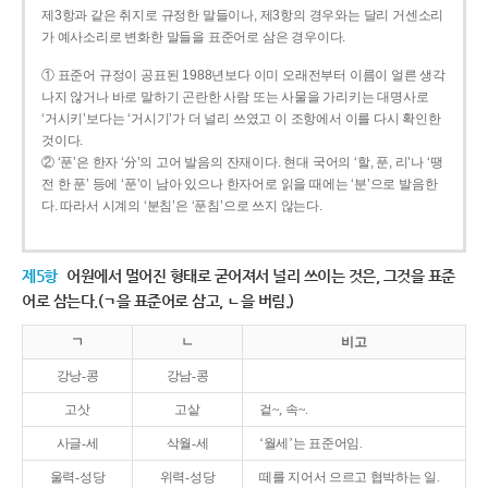
제3항과 같은 취지로 규정한 말들이나, 제3항의 경우와는 달리 거센소리
가 예사소리로 변화한 말들을 표준어로 삼은 경우이다.
① 표준어 규정이 공표된 1988년보다 이미 오래전부터 이름이 얼른 생각
나지 않거나 바로 말하기 곤란한 사람 또는 사물을 가리키는 대명사로
‘거시키’보다는 ‘거시기’가 더 널리 쓰였고 이 조항에서 이를 다시 확인한
것이다.
② ‘푼’은 한자 ‘分’의 고어 발음의 잔재이다. 현대 국어의 ‘할, 푼, 리’나 ‘땡
전 한 푼’ 등에 ‘푼’이 남아 있으나 한자어로 읽을 때에는 ‘분’으로 발음한
다. 따라서 시계의 ‘분침’은 ‘푼침’으로 쓰지 않는다.
제5항
어원에서 멀어진 형태로 굳어져서 널리 쓰이는 것은, 그것을 표준
어로 삼는다.(ㄱ을 표준어로 삼고, ㄴ을 버림.)
ㄱ
ㄴ
비고
강낭-콩
강남-콩
고삿
고샅
겉~, 속~.
사글-세
삭월-세
‘월세’는 표준어임.
울력-성당
위력-성당
떼를 지어서 으르고 협박하는 일.