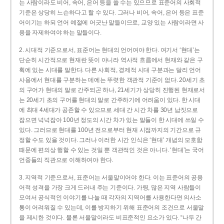
는 사람이라도 비어, 속어, 은어 등을 쓸 수는 있으므로 표준어의 사회적
기준은 상당히 느슨하다고 할 수 있다. 그러나 비어, 속어, 은어 등은 표준
어이기는 하되 언어 예절에 어긋난 말들이므로, 교양 있는 사람이라면 사
용을 자제하여야 하는 말들이다.
2. 시대적 기준으로서, 표준어는 현대의 언어여야 한다. 여기서 ‘현대’는
단순히 시간적으로 현재란 뜻이 아니라 역사적 흐름에서 현재와 같은 구
획에 있는 시대를 말한다. 다른 사회적, 경제적 시대 구분과는 달리 언어
사용에서 현대를 구분하는 데에는 뚜렷한 객관적 기준이 없다. 20세기 초
의 구어가 현대의 말로 간주되곤 하나, 21세기가 상당히 진행된 현재로서
는 20세기 초의 구어를 현대의 말로 간주하기에 어려움이 있다. 한 시대
에 최대 4세대가 공존할 수 있으므로 세대 간 시간 차를 30년 남짓으로
잡으면 넉넉잡아 100년 정도의 시간 차가 있는 말들이 한 시대에 쓰일 수
있다. 그러므로 현대를 100년 전으로부터 현재 시점까지의 기간으로 규
정할 수도 있을 것이다. 그러나 이러한 시간 인식은 ‘현대’ 개념의 모호함
때문에 편의상 행할 수 있는 것일 뿐 객관적인 것은 아니다. ‘현대’는 국어
언중들의 직관으로 이해하여야 한다.
3. 지역적 기준으로서, 표준어는 서울말이어야 한다. 이는 표준어의 공용
어적 성격을 가장 크게 드러내 주는 기준이다. 가령, 많은 지역 사람들이
모여서 공식적인 이야기를 나눌 때 각자의 지역어를 사용한다면 의사소
통이 어려워질 수 있는데, 이를 방지하기 위해 표준어의 조건으로 서울말
을 제시한 것이다. 물론 서울말이라도 비표준적인 요소가 있다. “나두 간