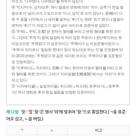
라요’도 ‘나무랬다, 나무래요’를 취하지 않는다.
④ ‘미시/미수, 상치/상추’ 역시 발음의 변화에 따라 ‘미수, 상추’가 현실 발
음으로 더 널리 쓰이고 있으므로 ‘미시, 상치’로 쓰지 않는다. 종(種)이 다
른 두 동물 사이에서 난 새끼를 말하는 ‘튀기’는 원래 ‘트기’였으나 발음이
변하여 ‘튀기’가 되었고 이 말이 널리 쓰이므로 표준어로 삼았다.
⑤ ‘주책(←주착, 主着)’은 한자어 형태를 버리고 변한 형태를 취한 것이
다. 그런데 ‘주착’이 원래 일정하게 자리 잡힌 주장이나 판단력이라는 뜻
이었으므로 ‘주책없다’가 표준어이고 ‘주책이다’는 비표준형이었으나,
‘주책’의 의미로서 ‘일정한 줏대가 없이 되는대로 하는 짓’을 인정함에 따
라 2016년에는 ‘주책없다’와 같은 의미로 쓰이는 ‘주책이다’를 표준형으
로 인정하였다.
⑥ ‘지루하다(←지리하다, 支離--)’ 역시 한자어 어원의 형태를 버리고 변
한 형태를 취한 것이다. 그러나 ‘지리멸렬(支離滅裂)’에서는 ‘지리’가 유지
되고 있다.
⑦ ‘시러베아들(←실업의아들), 허드레(←허드래), 호루라기(←호루루
기)’ 역시 변화된 후의 현실 발음을 반영한 표준어이다.
제12항
‘웃-’ 및 ‘윗-’은 명사 ‘위’에 맞추어 ‘윗-’으로 통일한다.(ㄱ을 표준
어로 삼고, ㄴ을 버림.)
ㄱ
ㄴ
비고