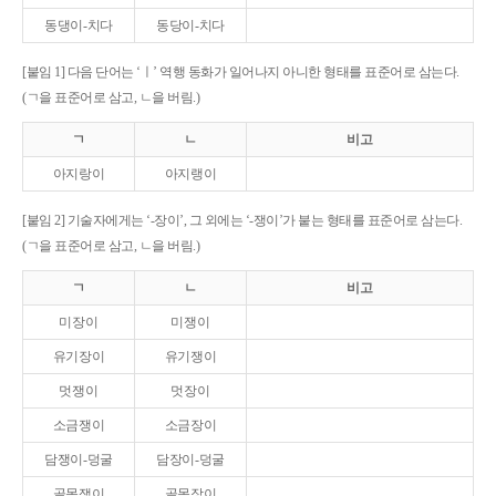
동댕이-치다
동당이-치다
[붙임 1] 다음 단어는 ‘ㅣ’ 역행 동화가 일어나지 아니한 형태를 표준어로 삼는다.
(ㄱ을 표준어로 삼고, ㄴ을 버림.)
ㄱ
ㄴ
비고
아지랑이
아지랭이
[붙임 2] 기술자에게는 ‘-장이’, 그 외에는 ‘-쟁이’가 붙는 형태를 표준어로 삼는다.
(ㄱ을 표준어로 삼고, ㄴ을 버림.)
ㄱ
ㄴ
비고
미장이
미쟁이
유기장이
유기쟁이
멋쟁이
멋장이
소금쟁이
소금장이
담쟁이-덩굴
담장이-덩굴
골목쟁이
골목장이