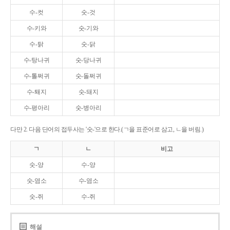
수-컷
숫-것
수-키와
숫-기와
수-탉
숫-닭
수-탕나귀
숫-당나귀
수-톨쩌귀
숫-돌쩌귀
수-퇘지
숫-돼지
수-평아리
숫-병아리
다만 2. 다음 단어의 접두사는 '숫-'으로 한다.(ㄱ을 표준어로 삼고, ㄴ을 버림.)
ㄱ
ㄴ
비고
숫-양
수-양
숫-염소
수-염소
숫-쥐
수-쥐
해설