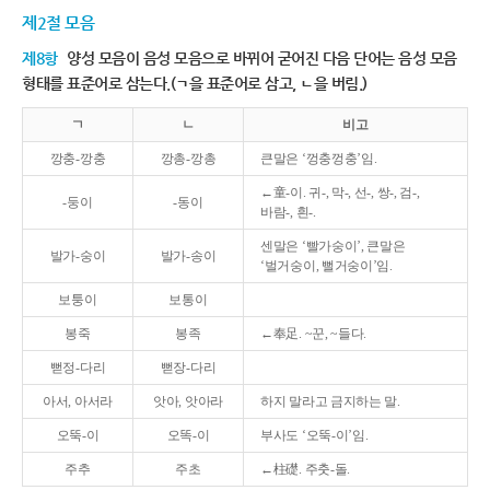
제2절 모음
제8항
양성 모음이 음성 모음으로 바뀌어 굳어진 다음 단어는 음성 모음
형태를 표준어로 삼는다.(ㄱ을 표준어로 삼고, ㄴ을 버림.)
ㄱ
ㄴ
비고
깡충-깡충
깡총-깡총
큰말은 ‘껑충껑충’임.
←童-이. 귀-, 막-, 선-, 쌍-, 검-,
-둥이
-동이
바람-, 흰-.
센말은 ‘빨가숭이’, 큰말은
발가-숭이
발가-송이
‘벌거숭이, 뻘거숭이’임.
보퉁이
보통이
봉죽
봉족
←奉足. ~꾼, ~들다.
뻗정-다리
뻗장-다리
아서, 아서라
앗아, 앗아라
하지 말라고 금지하는 말.
오뚝-이
오똑-이
부사도 ‘오뚝-이’임.
주추
주초
←柱礎. 주춧-돌.