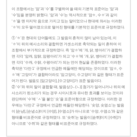
이 조항에서는 ‘암’과 ‘수’를 구별하여 쓸 때의 기본적 표준어는 ‘암’과
‘수’임을 분명히 밝혔다. ‘암’과 ‘수’는 역사적으로 ‘암ㅎ, 수ㅎ’과 같이
‘ㅎ’을 맨 마지막 음으로 가지고 있는 말이었으나 현대에 와서는 이러한
‘ㅎ’이 모두 떨어졌으므로 떨어진 형태를 기본적인 표준어로 규정하였다.
① ‘ㅎ’은 현대의 단어들에도 그 발음의 흔적이 많이 남아 있는데, 이
‘ㅎ’이 뒤의 예사소리와 결합하면 거센소리로 축약되는 일이 흔하여 이
조항에서 부가적으로 규정하였다. 즉 ‘암ㅎ’에 ‘개, 닭, 병아리’가 결합하
면 각각 ‘암캐, 암탉, 암평아리’가 되고 ‘수ㅎ’에 ‘개, 닭, 병아리’가 결합하
면 각각 ‘수캐, 수탉, 수평아리’가 되는 언어 현실을 존중하였다. 이러한
축약은 ‘다만 1’ 규정에서 언급한 예들에만 해당되는 것이므로 ‘암ㅎ, 수
ㅎ’에 ‘고양이’가 결합하더라도 ‘암고양이, 수고양이’와 같은 형태가 표준
어가 된다. 발음도 [암고양이], [수고양이]가 표준 발음이다.
② ‘수’와 뒤의 말이 결합할 때, 발음상 [ㄴ(ㄴ)] 첨가가 일어나거나 뒤의 예
사소리가 된소리가 되는 경우 사이시옷과 유사한 효과를 보이는 것이라
판단하여 ‘수’에 ‘ㅅ’을 붙인 ‘숫’을 표준어형으로 규정하였다. 이러한 경
우에는 ‘다만 2’ 규정에서 언급한 예들만 해당한다. ‘숫양, 숫염소’는 발음
이 [순냥], [순념소]이지 [수양], [수염소]가 아니므로 ‘수양, 수염소’와 같은
형태를 비표준어로 규정하였다. 또 ‘숫쥐’는 발음이 [숟쮜]이지 [수쥐]가
아니므로 ‘수쥐’와 같은 형태를 비표준어로 규정하였다.