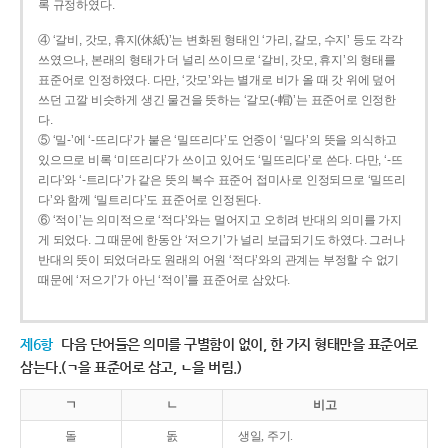
록 규정하였다.
④ ‘갈비, 갓모, 휴지(休紙)’는 변화된 형태인 ‘가리, 갈모, 수지’ 등도 각각
쓰였으나, 본래의 형태가 더 널리 쓰이므로 ‘갈비, 갓모, 휴지’의 형태를
표준어로 인정하였다. 다만, ‘갓모’와는 별개로 비가 올 때 갓 위에 덮어
쓰던 고깔 비슷하게 생긴 물건을 뜻하는 ‘갈모(-帽)’는 표준어로 인정한
다.
⑤ ‘밀-’에 ‘-뜨리다’가 붙은 ‘밀뜨리다’도 언중이 ‘밀다’의 뜻을 의식하고
있으므로 비록 ‘미뜨리다’가 쓰이고 있어도 ‘밀뜨리다’로 쓴다. 다만, ‘-뜨
리다’와 ‘-트리다’가 같은 뜻의 복수 표준어 접미사로 인정되므로 ‘밀뜨리
다’와 함께 ‘밀트리다’도 표준어로 인정된다.
⑥ ‘적이’는 의미적으로 ‘적다’와는 멀어지고 오히려 반대의 의미를 가지
게 되었다. 그 때문에 한동안 ‘저으기’가 널리 보급되기도 하였다. 그러나
반대의 뜻이 되었더라도 원래의 어원 ‘적다’와의 관계는 부정할 수 없기
때문에 ‘저으기’가 아닌 ‘적이’를 표준어로 삼았다.
제6항
다음 단어들은 의미를 구별함이 없이, 한 가지 형태만을 표준어로
삼는다.(ㄱ을 표준어로 삼고, ㄴ을 버림.)
ㄱ
ㄴ
비고
돌
돐
생일, 주기.