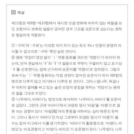
해설
제11항은 제8항~제10항에서 제시한 모음 변화에 속하지 않는 예들을 보
인 조항이다. 변화된 발음이 굳어진 경우 그것을 표준으로 삼는다는 원칙
은 동일하게 적용된다.
① ‘-구려’와 ‘-구료’는 미묘한 의미 차가 있는 듯도 하나 언중이 분명히 의
식할 수 없으므로 ‘-구려’ 쪽만 살린 것이다.
② 원래 ‘깍정이’였던 말이 ‘ㅣ’ 역행 동화를 겪으면 ‘깍젱이’가 되어야 하
는데, 언어 현실에서 ‘ㅐ’와 ‘ㅔ’가 발음으로 뚜렷이 구별되지 않고 표기상
‘ㅐ’를 선호한다는 점에 근거하여 표준어를 ‘깍쟁이’로 정하였다. 그럼으
로써 이는 ‘ㅣ’ 역행 동화와는 직접 관련이 없어진 표준어가 되어 제9항의
예외로 다루지 않고 여기에서 다루게 된 것이다. 그러나 밤나무, 떡갈나
무 따위의 열매를 싸고 있는 술잔 모양의 받침을 뜻하는 ‘깍정이’는 원래
의 말을 그대로 두었다.
③ ‘나무래다, 바래다’는 방언으로 해석하여 ‘나무라다, 바라다’를 표준어
로 삼았다. 그런데 근래 ‘바라다’에서 파생된 명사 ‘바람’을 ‘바램’으로 잘
못 쓰는 경향이 있다. ‘바람[風]’과의 혼동을 피하려는 심리 때문인 듯하
다. 그러나 동사가 ‘바라다’인 이상 그로부터 파생된 명사가 ‘바램’이 될
수는 없어 비고에서 이를 명기하였다. ‘바라다’의 활용형으로, ‘바랬다, 바
래요’는 비표준형이고 ‘바랐다, 바라요’가 표준형이 된다. ‘나무랐다, 나무