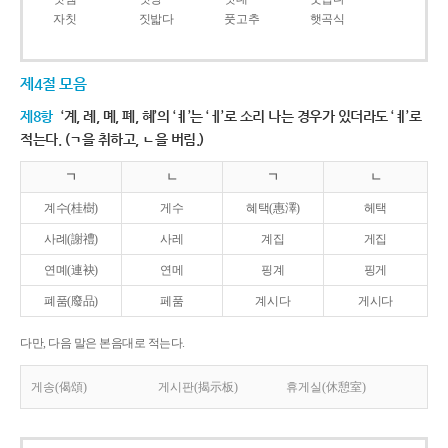
자칫
짓밟다
풋고추
햇곡식
제4절 모음
제8항
‘계, 례, 몌, 폐, 혜’의 ‘ㅖ’는 ‘ㅔ’로 소리 나는 경우가 있더라도 ‘ㅖ’로
적는다. (ㄱ을 취하고, ㄴ을 버림.)
ㄱ
ㄴ
ㄱ
ㄴ
계수(桂樹)
게수
혜택(惠澤)
헤택
사례(謝禮)
사레
계집
게집
연몌(連袂)
연메
핑계
핑게
폐품(廢品)
페품
계시다
게시다
다만, 다음 말은 본음대로 적는다.
게송(偈頌)
게시판(揭示板)
휴게실(休憩室)