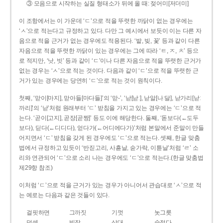
③ 모음으로 시작하는 실질 형태소가 뒤에 올 때: 젖어미[저더미]
이 조항에서는 이 가운데 ‘ㄷ’으로 적을 뚜렷한 까닭이 없는 경우에는
‘ㅅ’으로 적는다고 규정하고 있다. 다만 그 예시에서 보듯이 이는 다른 자
음으로 적을 근거가 없는 경우에도 적용된다. ‘밭, 빚, 꽃’ 등과 같이 다른
자음으로 적을 뚜렷한 까닭이 있는 경우에는 그에 따라 ‘ㅌ, ㅈ, ㅊ’ 등으
로 적지만, ‘낫, 빗’ 등과 같이 ‘ㄷ’이나 다른 자음으로 적을 뚜렷한 근거가
없는 경우는 ‘ㅅ’으로 적는 것이다. 다음과 같이 ‘ㄷ’으로 적을 뚜렷한 근
거가 있는 경우에는 당연히 ‘ㄷ’으로 적는 것이 원칙이다.
첫째, ‘맏이[마지], 맏아들[마다들]’의 ‘맏-’, ‘낟[낟ː], 낟알[나ː달], 낟가리[낟ː
까리]’의 ‘낟’처럼 원래부터 ‘ㄷ’ 받침을 가지고 있는 경우에는 ‘ㄷ’으로 적
는다. ‘곧이[고지], 곧장[곧짱]’ 등도 이에 해당한다. 둘째, ‘돋보다(←도두
보다), 딛다(←디디다), 얻다가(←어디에다가)’처럼 본말에서 준말이 만들
어지면서 ‘ㄷ’ 받침을 갖게 된 경우에도 ‘ㄷ’으로 적는다. 셋째, 한글 맞춤
법에서 규정하고 있듯이 ‘반짇고리, 사흗날, 숟가락, 이튿날’처럼 ‘ㄹ’ 소
리와 연관되어 ‘ㄷ’으로 소리 나는 경우에도 ‘ㄷ’으로 적는다.(한글 맞춤법
제29항 참조)
이처럼 ‘ㄷ’으로 적을 근거가 있는 경우가 아니어서 관습대로 ‘ㅅ’으로 적
는 예로는 다음과 같은 것들이 있다.
걸핏하면
그까짓
기껏
놋그릇
덧셈
빗장
삿대
숫접다