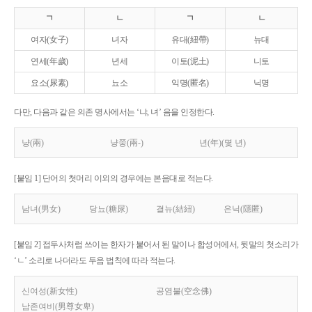
ㄱ
ㄴ
ㄱ
ㄴ
여자(女子)
녀자
유대(紐帶)
뉴대
연세(年歲)
년세
이토(泥土)
니토
요소(尿素)
뇨소
익명(匿名)
닉명
다만, 다음과 같은 의존 명사에서는 ‘냐, 녀’ 음을 인정한다.
냥(兩)
냥쭝(兩-)
년(年)(몇 년)
[붙임 1] 단어의 첫머리 이외의 경우에는 본음대로 적는다.
남녀(男女)
당뇨(糖尿)
결뉴(結紐)
은닉(隱匿)
[붙임 2] 접두사처럼 쓰이는 한자가 붙어서 된 말이나 합성어에서, 뒷말의 첫소리가
‘ㄴ’ 소리로 나더라도 두음 법칙에 따라 적는다.
신여성(新女性)
공염불(空念佛)
남존여비(男尊女卑)