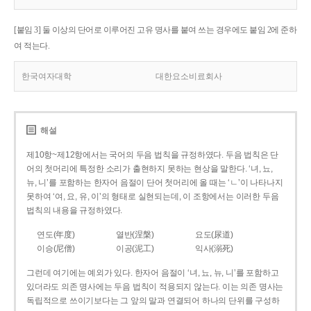
[붙임 3] 둘 이상의 단어로 이루어진 고유 명사를 붙여 쓰는 경우에도 붙임 2에 준하
여 적는다.
한국여자대학
대한요소비료회사
해설
제10항~제12항에서는 국어의 두음 법칙을 규정하였다. 두음 법칙은 단
어의 첫머리에 특정한 소리가 출현하지 못하는 현상을 말한다. ‘녀, 뇨,
뉴, 니’를 포함하는 한자어 음절이 단어 첫머리에 올 때는 ‘ㄴ’이 나타나지
못하여 ‘여, 요, 유, 이’의 형태로 실현되는데, 이 조항에서는 이러한 두음
법칙의 내용을 규정하였다.
연도(年度)
열반(涅槃)
요도(尿道)
이승(尼僧)
이공(泥工)
익사(溺死)
그런데 여기에는 예외가 있다. 한자어 음절이 ‘녀, 뇨, 뉴, 니’를 포함하고
있더라도 의존 명사에는 두음 법칙이 적용되지 않는다. 이는 의존 명사는
독립적으로 쓰이기보다는 그 앞의 말과 연결되어 하나의 단위를 구성하