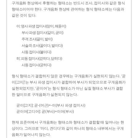
구개음화 현상에서 후행하는 형태소는 반드시 조사, 접미사와 같은 형식
형태소이어야 한다. 구개음화 현상에 관여하는 형식 형태소에는 다음과
같은 것이 있다.
이: 명사 파생 접미사(맏이, 해돋이)
부사 파생 접미사(같이, 굳이)
주격 조사(끝이, 밭이)
서술격 조사(끝이다, 밭이다)
사동 접미사(붙이다)
히: 피동 접미사(걷히다, 닫히다)
사동 접미사(굳히다)
형식 형태소가 결합하지 않은 경우에는 구개음화가 실현되지 않는다. ‘곧
이[고지]’는 부사 파생 접미사가 결합하여 부사가 되었으므로 구개음화가
실현되었지만, ‘곧이어’는 형식 형태소가 아닌 실질 형태소 부사가 결합
한 말이므로 구개음화가 실현되지 않는다.
곧이[고지]: 곧-­(어근)+­-이(부사 파생 접미사)
곧이어[고디어]: 곧(부사)+이어(부사)
현재 표준어에서 구개음화는 형태소와 형태소가 결합할 때 일어나는 현
상이다. 그러므로 ‘마디, 견디다’와 같이 하나의 형태소 내부에서는 구개
음화가 일어나지 않는다.