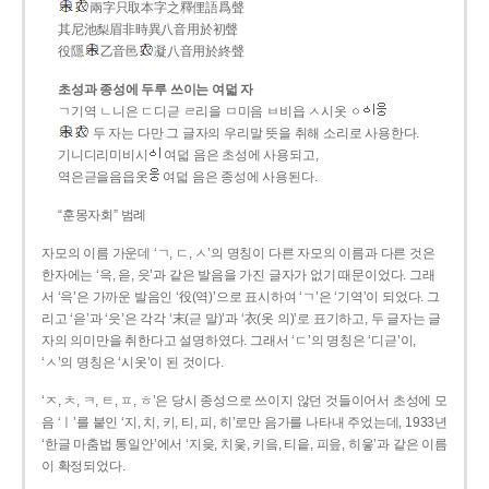
兩字只取本字之釋俚語爲聲
其尼池梨眉非時異八音用於初聲
役隱
乙音邑
凝八音用於終聲
초성과 종성에 두루 쓰이는 여덟 자
ㄱ기역 ㄴ니은 ㄷ디귿 ㄹ리을 ㅁ미음 ㅂ비읍 ㅅ시옷 ㆁ
두 자는 다만 그 글자의 우리말 뜻을 취해 소리로 사용한다.
기니디리미비시
여덟 음은 초성에 사용되고,
역은귿을음읍옷
여덟 음은 종성에 사용된다.
“훈몽자회” 범례
자모의 이름 가운데 ‘ㄱ, ㄷ, ㅅ’의 명칭이 다른 자모의 이름과 다른 것은
한자에는 ‘윽, 읃, 읏’과 같은 발음을 가진 글자가 없기 때문이었다. 그래
서 ‘윽’은 가까운 발음인 ‘役(역)’으로 표시하여 ‘ㄱ’은 ‘기역’이 되었다. 그
리고 ‘읃’과 ‘읏’은 각각 ‘末(귿 말)’과 ‘衣(옷 의)’로 표기하고, 두 글자는 글
자의 의미만을 취한다고 설명하였다. 그래서 ‘ㄷ’의 명칭은 ‘디귿’이,
‘ㅅ’의 명칭은 ‘시옷’이 된 것이다.
‘ㅈ, ㅊ, ㅋ, ㅌ, ㅍ, ㅎ’은 당시 종성으로 쓰이지 않던 것들이어서 초성에 모
음 ‘ㅣ’를 붙인 ‘지, 치, 키, 티, 피, 히’로만 음가를 나타내 주었는데, 1933년
‘한글 마춤법 통일안’에서 ‘지읒, 치읓, 키읔, 티읕, 피읖, 히읗’과 같은 이름
이 확정되었다.