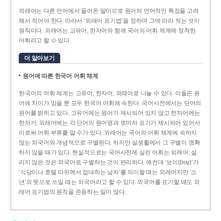
외래어는 다른 언어에서 들어온 말이므로 원어의 언어적인 특징을 고려
해서 적어야 한다. 따라서 ‘외래어 표기법’을 정하여 그에 따라 적는 것이
원칙이다. 외래어는 고유어, 한자어와 함께 국어의 어휘 체계에 정착한
어휘라고 할 수 있다.
더 알아보기
원어에 따른 한국어 어휘 체계
한국어의 어휘 체계는 고유어, 한자어, 외래어로 나눌 수 있다. 이들은 원
어에 차이가 있을 뿐 모두 한국어 어휘에 속한다. 국어사전에서는 단어의
원어를 밝히고 있다. 고유어에는 원어가 제시되어 있지 않고 한자어에는
한자가, 외래어에는 각 단어의 원어명과 로마자 표기가 제시되어 있어서
이로써 어휘 부류를 알 수가 있다. 외래어는 국어의 어휘 체계에 속하지
않는 외국어와 개념적으로 구별된다. 하지만 실생활에서 그 구별이 명확
하지 않을 때가 있다. 현실적으로는 국어사전에 실린 어휘는 외래어, 실
리지 않은 것은 외국어로 구별하는 것이 편리하다. 예컨대 ‘보이(boy)’가
‘식당이나 호텔 따위에서 접대하는 남자’를 의미할 때는 외래어지만 ‘소
년’의 뜻으로 쓰일 때는 외국어라고 할 수 있다. 외국어를 표기할 때도 외
래어 표기법의 원칙을 준용하는 일이 많다.