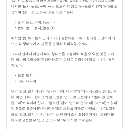
‘늙-’은 그 활용형이 환경에 따라 [늘거], [늘꼬], [늑찌], [능는] 등으로 소리
나지만 ‘늘거, 늘꼬, 늑찌, 능는’으로 적지 않고 ‘늙-’으로 어간의 형태를 고
정하여 ‘늙어, 늙고, 늙지, 늙는’으로 적는다.
늘거, 늘꼬, 늑찌, 능는 (×)
늙어, 늙고, 늙지, 늙는 (○)
이처럼 ‘늙-­’이라는 어간과 거기에 결합하는 어미의 형태를 고정하여 적
으면 각 형태소가 지닌 뜻을 분명하게 파악할 수 있다.
그러나 언제나 어법에 따라 형태소를 고정하여 적을 수 있는 것은 아니
다. 하나의 형태소라고 하더라도 한 형태로 고정하여 적을 수 없는 경우
가 있다.
덥고, 덥지
더워, 더우며
위의 ‘덥고, 덥지’에서의 ‘덥-­’과 ‘더워, 더우며’의 ‘더우-­’는 같은 형태소이
다. 어법에 따라 형태소의 본모양을 ‘덥-­’으로 고정하여 적는다면 ‘덥어,
덥으며’로 적어야 한다. 그렇지만 ‘덥어, 덥으며’는 [더버], [더브며]로 읽히
게 되므로 표준어 [더워], [더우며]의 소리를 제대로 나타낼 수 없다. 그러
므로 ‘덥고, 덥지, 더워, 더우며’는 한 형태소의 활용형이지만 그 형태를
하나로 고정할 수 없고 ‘덥-’, ‘더우-’ 두 가지로 적게 된다.