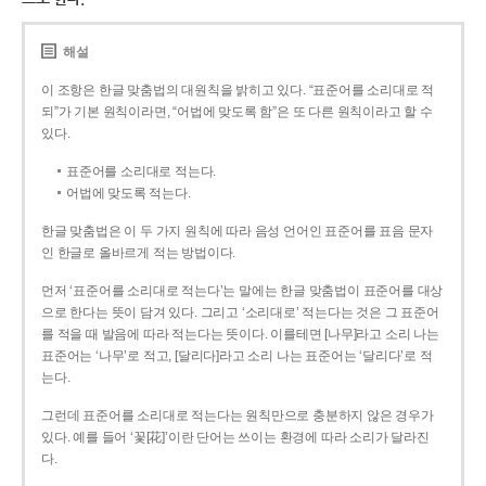
해설
이 조항은 한글 맞춤법의 대원칙을 밝히고 있다. “표준어를 소리대로 적
되”가 기본 원칙이라면, “어법에 맞도록 함”은 또 다른 원칙이라고 할 수
있다.
표준어를 소리대로 적는다.
어법에 맞도록 적는다.
한글 맞춤법은 이 두 가지 원칙에 따라 음성 언어인 표준어를 표음 문자
인 한글로 올바르게 적는 방법이다.
먼저 ‘표준어를 소리대로 적는다’는 말에는 한글 맞춤법이 표준어를 대상
으로 한다는 뜻이 담겨 있다. 그리고 ‘소리대로’ 적는다는 것은 그 표준어
를 적을 때 발음에 따라 적는다는 뜻이다. 이를테면 [나무]라고 소리 나는
표준어는 ‘나무’로 적고, [달리다]라고 소리 나는 표준어는 ‘달리다’로 적
는다.
그런데 표준어를 소리대로 적는다는 원칙만으로 충분하지 않은 경우가
있다. 예를 들어 ‘꽃[花]’이란 단어는 쓰이는 환경에 따라 소리가 달라진
다.