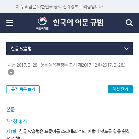
이 누리집은 대한민국 공식 전자정부 누리집입니다.
한글 맞춤법
[시행 2017. 3. 28.] 문화체육관광부 고시 제2017-12호(2017. 3. 28.)
규정 목록 보기
해설 닫기
본문
제1장 총칙
제1항
한글 맞춤법은 표준어를 소리대로 적되, 어법에 맞도록 함을 원칙
으로 한다.