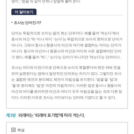
생이’, ‘밥을’과 같이 언제나 앞말에 붙여 쓴다.
더 알아보기
조사는 단어인가?
단어는 독립적으로 쓰이는 말의 최소 단위이다. 예를 들어 ‘먹는다’에서
동사의 어간 ‘먹-­’이나 어미 ‘­-는다’는 독립적으로 쓰이지 못하므로 단어가
아니다. 그래서 동사나 형용사의 어간과 여기에 결합하는 어미는 단어가
아니다. 동사의 어간이나 형용사의 어간은 어미와 서로 결합해야만 단어
가 된다. 예를 들어 ‘먹-’, ‘-는다’는 단어가 아니지만 ‘먹는다’는 단어이다.
조사는 어미와 마찬가지로 단독으로 쓰이지 못할뿐더러 체언 뒤에 연결
되어 실현된다는 점에서 일반적인 단어와는 차이가 있다. 그렇지만 조사
는 결합한 체언과 분리해도 체언이 자립성을 유지한다. ‘밥을’을 ‘밥’과
‘을’로 분리해도 ‘밥’은 여전히 자립적이다. 이러한 점은 동사나 형용사의
어간과 어미를 분리하면 어간과 어미가 모두 자립성을 잃는 것과 다른 점
이다. 이러한 이유로 조사는 어미보다는 단어에 가깝다고 할 수 있다.
제3항
외래어는 ‘외래어 표기법’에 따라 적는다.
해설