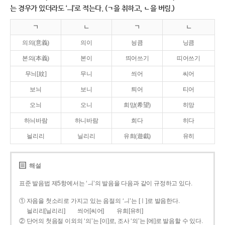
는 경우가 있더라도 ‘ㅢ’로 적는다. (ㄱ을 취하고, ㄴ을 버림.)
ㄱ
ㄴ
ㄱ
ㄴ
의의(意義)
의이
닁큼
닝큼
본의(本義)
본이
띄어쓰기
띠어쓰기
무늬[紋]
무니
씌어
씨어
보늬
보니
틔어
티어
오늬
오니
희망(希望)
히망
하늬바람
하니바람
희다
히다
늴리리
닐리리
유희(遊戱)
유히
해설
표준 발음법 제5항에서는 ‘ㅢ’의 발음을 다음과 같이 규정하고 있다.
① 자음을 첫소리로 가지고 있는 음절의 ‘ㅢ’는 [ㅣ]로 발음한다.
늴리리[닐리리]
씌어[씨어]
유희[유히]
② 단어의 첫음절 이외의 ‘의’는 [이]로, 조사 ‘의’는 [에]로 발음할 수 있다.