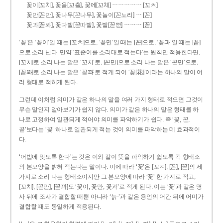
……………
꽃이[꼬치], 꽃을[꼬츨], 꽃에[꼬체]
[꼬ㅊ]
…
꽃만[꼰만], 꽃나무[꼰나무], 꽃놀이[꼰노리]
[꼰]
………
꽃과[꼳꽈], 꽃다발[꼳따발], 꽃밭[꼳빧]
[꼳]
‘꽃’은 ‘꽃이’일 때는 [꼬ㅊ]으로, ‘꽃만’일 때는 [꼰]으로, ‘꽃과’일 때는 [꼳]
으로 소리 난다. 만약 ‘표준어를 소리대로 적는다’는 원칙만 적용한다면,
[꼬치]로 소리 나는 말은 ‘꼬치’로, [꼰만]으로 소리 나는 말은 ‘꼰만’으로,
[꼳꽈]로 소리 나는 말은 ‘꼳꽈’로 적게 되어 ‘꽃[花]’이라는 하나의 말이 여
러 형태로 적히게 된다.
그런데 이처럼 의미가 같은 하나의 말을 여러 가지 형태로 적으면 그것이
무슨 말인지 알아보기가 쉽지 않다. 의미가 같은 하나의 말은 형태를 하
나로 고정하여 일관되게 적어야 의미를 파악하기가 쉽다. 즉 ‘꽃, 꼰,
꼳’보다는 ‘꽃’ 하나로 일관되게 적는 것이 의미를 파악하는 데 효과적이
다.
‘어법에 맞도록 한다’는 것은 이와 같이 뜻을 파악하기 쉽도록 각 형태소
의 본모양을 밝혀 적는다는 말이다. 이에 따라 ‘꽃’은 [꼬ㅊ], [꼰], [꼳]의 세
가지로 소리 나는 형태소이지만 그 본모양에 따라 ‘꽃’ 한 가지로 적고,
[꼬치], [꼰만], [꼳꽈]도 ‘꽃이, 꽃만, 꽃과’로 적게 된다. 이는 ‘꽃’과 같은 명
사 뒤에 조사가 결합할 때뿐 아니라 ‘늙-’과 같은 용언의 어간 뒤에 어미가
결합할 때도 동일하게 적용된다.