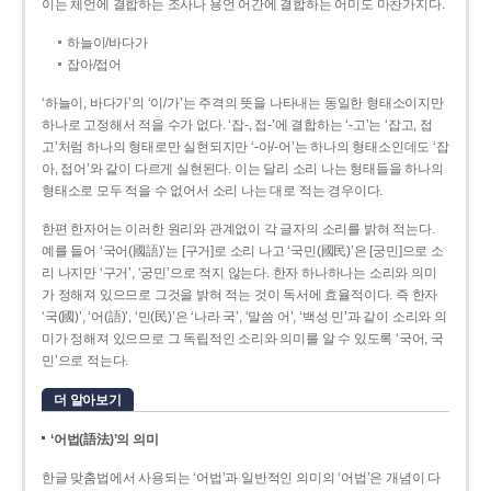
이는 체언에 결합하는 조사나 용언 어간에 결합하는 어미도 마찬가지다.
하늘이/바다가
잡아/접어
‘하늘이, 바다가’의 ‘이/가’는 주격의 뜻을 나타내는 동일한 형태소이지만
하나로 고정해서 적을 수가 없다. ‘잡-, 접-’에 결합하는 ‘-고’는 ‘잡고, 접
고’처럼 하나의 형태로만 실현되지만 ‘-아/-어’는 하나의 형태소인데도 ‘잡
아, 접어’와 같이 다르게 실현된다. 이는 달리 소리 나는 형태들을 하나의
형태소로 모두 적을 수 없어서 소리 나는 대로 적는 경우이다.
한편 한자어는 이러한 원리와 관계없이 각 글자의 소리를 밝혀 적는다.
예를 들어 ‘국어(國語)’는 [구거]로 소리 나고 ‘국민(國民)’은 [궁민]으로 소
리 나지만 ‘구거’, ‘궁민’으로 적지 않는다. 한자 하나하나는 소리와 의미
가 정해져 있으므로 그것을 밝혀 적는 것이 독서에 효율적이다. 즉 한자
‘국(國)’, ‘어(語)’, ‘민(民)’은 ‘나라 국’, ‘말씀 어’, ‘백성 민’과 같이 소리와 의
미가 정해져 있으므로 그 독립적인 소리와 의미를 알 수 있도록 ‘국어, 국
민’으로 적는다.
더 알아보기
‘어법(語法)’의 의미
한글 맞춤법에서 사용되는 ‘어법’과 일반적인 의미의 ‘어법’은 개념이 다