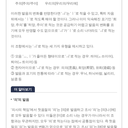
주의[주의/주이]
우리의[우리의/우리에]
이러한 발음의 변화를 반영한다면 ‘ㅢ’는 ‘ㅣ’로 적을 수 있고, 특히 자음
뒤에서는 ‘ㅣ’로 적도록 해야 할 것이다. 그러나 이미 익숙해진 표기인 ‘희
망, 주의’를 ‘히망, 주이’로 적는 것은 공감하기 어렵고 발음의 변화를 표
기에 모두 반영할 수도 없으므로 ‘ㅢ’가 ‘ㅣ’로 소리 나더라도 ‘ㅢ’로 적는
것이다.
이 조항에서는 ‘ㅢ’로 적는 세 가지 유형을 제시하고 있다.
① 모음 ‘ㅡ, ㅣ’가 줄어든 형태이므로 ‘ㅢ’로 적는 경우: 씌어(←쓰이어),
틔어(←트이어) 등
② 한자어이므로 ‘ㅢ’로 적는 경우: 의의(意義), 희망(希望), 유희(遊戱) 등
③ 발음과 표기의 전통에 따라 ‘ㅢ’로 적는 경우: 무늬, 하늬바람, 늴리리,
닁큼 등
더 알아보기
‘의’의 발음
‘의사의 책임’에서 첫음절의 ‘의’는 [의]로 발음하고 조사 ‘의’는 [의]나 [에]
로 모두 발음할 수 있다. 이들은 [이]로 소리 나는 경우가 아니라서 이 조
항과는 무관하지만, 모두 ‘의’로 적는다는 점에서 공통점이 있다. 즉 첫음
절의 ‘의’는 발음의 변화가 없으므로 ‘의’로 적고, 조사 ‘의’는 [에]로 발음할