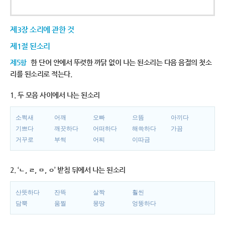
제3장 소리에 관한 것
제1절 된소리
제5항
한 단어 안에서 뚜렷한 까닭 없이 나는 된소리는 다음 음절의 첫소
리를 된소리로 적는다.
1. 두 모음 사이에서 나는 된소리
소쩍새
어깨
오빠
으뜸
아끼다
기쁘다
깨끗하다
어떠하다
해쓱하다
가끔
거꾸로
부썩
어찌
이따금
2. ‘ㄴ, ㄹ, ㅁ, ㅇ’ 받침 뒤에서 나는 된소리
산뜻하다
잔뜩
살짝
훨씬
담뿍
움찔
몽땅
엉뚱하다