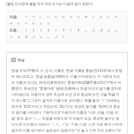
[붙임 2] 사전에 올릴 적의 자모 순서는 다음과 같이 정한다.
자음:
ㄱ
ㄲ
ㄴ
ㄷ
ㄸ
ㄹ
ㅁ
ㅂ
ㅃ
ㅅ
ㅆ
ㅇ
ㅈ
ㅉ
ㅊ
ㅋ
ㅌ
ㅍ
ㅎ
모음:
ㅏ
ㅐ
ㅑ
ㅒ
ㅓ
ㅔ
ㅕ
ㅖ
ㅗ
ㅘ
ㅙ
ㅚ
ㅛ
ㅜ
ㅝ
ㅞ
ㅟ
ㅠ
ㅡ
ㅢ
ㅣ
해설
한글 자모(字母)의 수, 순서, 이름은 ‘한글 마춤법 통일안(1933)’에서 분명
히 제시되었고, ‘한글 맞춤법(1988)’도 이를 이어받았다. 이 가운데 자모
의 이름과 순서는 최세진(崔世珍)의 “훈몽자회(訓蒙字會)(1527)”에서 비
롯한다. 최세진은 “훈몽자회” 범례(凡例)에서 한글 자모의 음가를 한자로
나타냈는데, 자음자의 경우 초성에 쓰인 것과 종성에 쓰인 것을 짝을 지
어 표시했고 그것이 글자의 이름으로 굳어졌다. 예를 들어 ‘ㄱ’ 아래에는
한자로 ‘其役’이라고 적었는데, ‘其(기)’는 초성의 음가를, ‘役(역)’은 종성
의 음가를 나타낸다. 기본적으로 자음자의 이름은 ‘니은, 리을, 미음, 비
읍’ 등과 같이 ‘ㅣㅡ’ 모음을 바탕으로 각 자음이 초성, 종성에 놓이는 방
식으로 지어졌다. 따라서 ‘ㄱ, ㄷ, ㅅ’도 ‘기윽, 디읃, 시읏’으로 해야 나머지
글자와 이름 표기에서 일관성이 있겠지만 “낫 놓고 기역 자도 모른다.”라