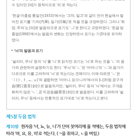
수 있지만 [의]가 원칙이므로 ‘의’로 적는다.
‘한글 마춤법 통일안(1933)’에서는 ‘긔챠, 일긔’와 같이 언어 현실에서 멀
어진 표기를 ‘기차(汽車), 일기(日氣)’로 적을 것을 규정하였다. 그러나 ‘희
망, 주의’는 [의]로 발음되므로 표기도 ‘ㅢ’로 한다고 규정하였다. ‘한글 맞
춤법(1988)’에서는 발음의 변화는 인정하면서 표기는 기존대로 유지하
였다.
‘늬’의 발음과 표기
‘늴리리, 무늬’ 등의 ‘늬’를 ‘니’로 읽지만 표기는 ‘늬’로 하는 것을 ‘ㄴ’의 음
가와 관련하여 설명하기도 한다. ‘무늬’의 ‘ㄴ’은 ‘어머니’의 ‘ㄴ’과 음가가
다르므로 이를 고려하여 ‘늬’로 적는다는 견해이다. 이에 따르면 ‘ㄴ’은
‘ㅣ(ㅑ, ㅕ, ㅛ, ㅠ)’와 결합하면 ‘어머니, 읽으니까’에서의 [니]처럼 경구개
음(硬口蓋音) [ɲ]으로 발음되지만, ‘늴리리, 무늬’ 등의 ‘늬’에서는 구개음
화하지 않은 ‘ㄴ’, 곧 치경음(齒莖音) [n]으로 발음된다. 이를 고려하여 ‘늴
리리, 무늬’ 등에서는 전통적인 표기대로 ‘늬’로 적는다고 본다.
제5절 두음 법칙
제10항
한자음 ‘녀, 뇨, 뉴, 니’가 단어 첫머리에 올 적에는, 두음 법칙에
따라 ‘여, 요, 유, 이’로 적는다. (ㄱ을 취하고, ㄴ을 버림.)