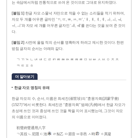
는 속담에서처럼 전통적으로 쓰여 온 것이므로 그대로 유지하였다.
[붙임 1]
한글 자모 스물넉 자만으로 적을 수 없는 소리들을 적기 위하여,
자모 두 개를 어우른 글자인 ‘ㄲ, ㄸ, ㅃ, ㅆ, ㅉ’, ‘ㅐ, ㅒ, ㅔ, ㅖ, ㅘ, ㅚ, ㅝ,
ㅟ, ㅢ’와 자모 세 개를 어우른 글자인 ‘ㅙ, ㅞ’를 쓴다는 것을 보여 준 것이
다.
[붙임 2]
사전에 올릴 적의 순서를 명확하게 하려고 제시한 것이다. 한편
받침 글자의 순서는 아래와 같다.
ㄱ ㄲ ㄳ ㄴ ㄵ ㄶ ㄷ ㄹ ㄺ ㄻ ㄼ ㄽ ㄾ ㄿ ㅀ ㅁ ㅂ ㅄ ㅅ ㅆ ㅇ ㅈ ㅊ
ㅋ ㅌ ㅍ ㅎ
더 알아보기
한글 자모 명칭의 유래
한글 자모의 수, 순서, 이름은 최세진(崔世珍)의 “훈몽자회(訓蒙字會)
(1527)”에서 비롯한다. 최세진은 “훈몽자회” 범례(凡例)에서 한글 자모가
초성에 쓰인 것과 종성에 쓰인 것을 짝을 지어 표시했는데, 그것이 자모
의 이름으로 이어졌다.
初聲終聲通用八字
ㄱ其役 ㄴ尼隱 ㄷ池
ㄹ梨乙 ㅁ眉音 ㅂ非邑 ㅅ時
ㆁ異凝