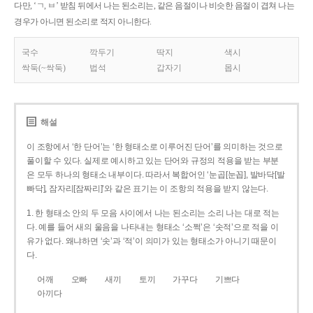
다만, ‘ㄱ, ㅂ’ 받침 뒤에서 나는 된소리는, 같은 음절이나 비슷한 음절이 겹쳐 나는
경우가 아니면 된소리로 적지 아니한다.
국수
깍두기
딱지
색시
싹둑(~싹둑)
법석
갑자기
몹시
해설
이 조항에서 ‘한 단어’는 ‘한 형태소로 이루어진 단어’를 의미하는 것으로
풀이할 수 있다. 실제로 예시하고 있는 단어와 규정의 적용을 받는 부분
은 모두 하나의 형태소 내부이다. 따라서 복합어인 ‘눈곱[눈꼽], 발바닥[발
빠닥], 잠자리[잠짜리]’와 같은 표기는 이 조항의 적용을 받지 않는다.
1. 한 형태소 안의 두 모음 사이에서 나는 된소리는 소리 나는 대로 적는
다. 예를 들어 새의 울음을 나타내는 형태소 ‘소쩍’은 ‘솟적’으로 적을 이
유가 없다. 왜냐하면 ‘솟’과 ‘적’이 의미가 있는 형태소가 아니기 때문이
다.
어깨
오빠
새끼
토끼
가꾸다
기쁘다
아끼다