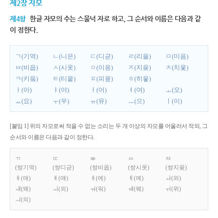
제2장 자모
제4항
한글 자모의 수는 스물넉 자로 하고, 그 순서와 이름은 다음과 같
이 정한다.
ㄱ(기역)
ㄴ(니은)
ㄷ(디귿)
ㄹ(리을)
ㅁ(미음)
ㅂ(비읍)
ㅅ(시옷)
ㅇ(이응)
ㅈ(지읒)
ㅊ(치읓)
ㅋ(키읔)
ㅌ(티읕)
ㅍ(피읖)
ㅎ(히읗)
ㅏ(아)
ㅑ(야)
ㅓ(어)
ㅕ(여)
ㅗ(오)
ㅛ(요)
ㅜ(우)
ㅠ(유)
ㅡ(으)
ㅣ(이)
[붙임 1] 위의 자모로써 적을 수 없는 소리는 두 개 이상의 자모를 어울러서 적되, 그
순서와 이름은 다음과 같이 정한다.
ㄲ
ㄸ
ㅃ
ㅆ
ㅉ
(쌍기역)
(쌍디귿)
(쌍비읍)
(쌍시옷)
(쌍지읒)
ㅐ(애)
ㅒ(얘)
ㅔ(에)
ㅖ(예)
ㅘ(와)
ㅙ(왜)
ㅚ(외)
ㅝ(워)
ㅞ(웨)
ㅟ(위)
ㅢ(의)