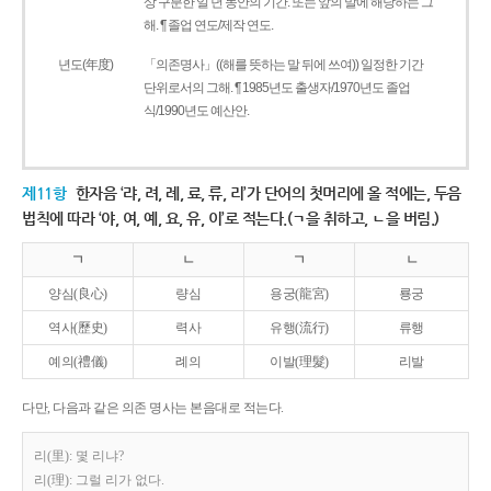
상 구분한 일 년 동안의 기간. 또는 앞의 말에 해당하는 그
해. ¶ 졸업 연도/제작 연도.
년도(年度)
「의존명사」((해를 뜻하는 말 뒤에 쓰여)) 일정한 기간
단위로서의 그해. ¶ 1985년도 출생자/1970년도 졸업
식/1990년도 예산안.
제11항
한자음 ‘랴, 려, 례, 료, 류, 리’가 단어의 첫머리에 올 적에는, 두음
법칙에 따라 ‘야, 여, 예, 요, 유, 이’로 적는다.(ㄱ을 취하고, ㄴ을 버림.)
ㄱ
ㄴ
ㄱ
ㄴ
양심(良心)
량심
용궁(龍宮)
룡궁
역사(歷史)
력사
유행(流行)
류행
예의(禮儀)
례의
이발(理髮)
리발
다만, 다음과 같은 의존 명사는 본음대로 적는다.
리(里): 몇 리냐?
리(理): 그럴 리가 없다.