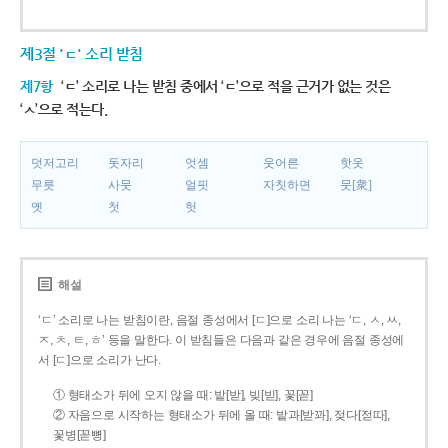
제3절 'ㄷ' 소리 받침
제7항
‘ㄷ’ 소리로 나는 받침 중에서 ‘ㄷ’으로 적을 근거가 없는 것은
‘ㅅ’으로 적는다.
덧저고리
돗자리
엇셈
웃어른
핫옷
무릇
사뭇
얼핏
자칫하면
뭇[衆]
옛
첫
헛
해설
‘ㄷ’ 소리로 나는 받침이란, 음절 종성에서 [ㄷ]으로 소리 나는 ‘ㄷ, ㅅ, ㅆ,
ㅈ, ㅊ, ㅌ, ㅎ’ 등을 말한다. 이 받침들은 다음과 같은 경우에 음절 종성에
서 [ㄷ]으로 소리가 난다.
① 형태소가 뒤에 오지 않을 때: 밭[받], 빚[빋], 꽃[꼳]
② 자음으로 시작하는 형태소가 뒤에 올 때: 밭과[받꽈], 젖다[젇따],
꽃병[꼳뼝]