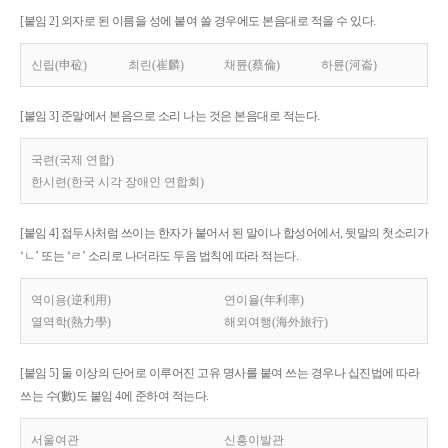
[붙임 2] 외자로 된 이름을 성에 붙여 쓸 경우에도 본음대로 적을 수 있다.
신립(申砬)
최린(崔麟)
채륜(蔡倫)
하륜(河崙)
[붙임 3] 준말에서 본음으로 소리 나는 것은 본음대로 적는다.
국련(국제 연합)
한시련(한국 시각 장애인 연합회)
[붙임 4] 접두사처럼 쓰이는 한자가 붙어서 된 말이나 합성어에서, 뒷말의 첫소리가
‘ㄴ’ 또는 ‘ㄹ’ 소리로 나더라도 두음 법칙에 따라 적는다.
역이용(逆利用)
연이율(年利率)
열역학(熱力學)
해외여행(海外旅行)
[붙임 5] 둘 이상의 단어로 이루어진 고유 명사를 붙여 쓰는 경우나 십진법에 따라
쓰는 수(數)도 붙임 4에 준하여 적는다.
서울여관
신흥이발관