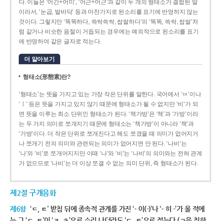
다. 이들은 ‘어간+어미’, ‘어근+어근’과 같이 두 개의 형태소가 결합된 말
이라서, ‘눈곱, 발바닥’ 등과 마찬가지로 된소리를 표기에 반영하지 않는
것이다. 그렇지만 ‘똑똑하다, 쓱싹쓱싹, 쌉쌀하다’의 ‘똑똑, 쓱싹, 쌉쌀’처
럼 같거나 비슷한 음절이 거듭되는 경우에는 예외적으로 된소리를 표기
에 반영하여 같은 글자로 적는다.
더 알아보기
형태소(形態素)란?
‘형태소’는 뜻을 가지고 있는 가장 작은 단위를 말한다. 국어에서 ‘ㅂ’이나
‘ㅣ’ 등은 뜻을 가지고 있지 않기 때문에 형태소가 될 수 없지만 ‘비’가 되
면 뜻을 이루는 최소 단위인 형태소가 된다. ‘책가방’은 ‘책’과 ‘가방’이라
는 두 가지 의미로 쪼개지기 때문에 형태소는 ‘책가방’이 아니라 ‘책’과
‘가방’이다. 더 작은 단위로 쪼개진다고 해도 쪼갰을 때 의미가 없어지거
나 쪼개기 전의 의미와 관련되는 의미가 없어지면 안 된다. ‘나비’는
‘나’와 ‘비’로 쪼개어지지만 이때 ‘나’와 ‘비’는 ‘나비’의 의미와는 전혀 관계
가 없으므로 ‘나비’는 더 이상 쪼갤 수 없는 의미 단위, 즉 형태소가 된다.
제2절 구개음화
제6항
‘ㄷ, ㅌ’ 받침 뒤에 종속적 관계를 가진 ‘- 이(-)’나 ‘- 히 -’가 올 적에
는 그 ‘ㄷ, ㅌ’이 ‘ㅈ, ㅊ’으로 소리 나더라도 ‘ㄷ, ㅌ’으로 적는다.(ㄱ을 취하