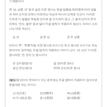
기 때문이다.
즉 ‘냥, 냥쭝, 년’ 등과 같은 의존 명사는 한글 맞춤법 제42항에 따라 앞말
과 띄어 쓰지만 언제나 의존하는 대상과 하나의 단위로 쓰인다. 이러한
이유로 이 말들은 독립된 단어로 잘 인식되지 않고, 그 결과 단어의 첫머
리에도 ‘연도, 열반’ 등과 달리 두음 법칙이 적용되지 않는다. 따라서 소리
나는 대로 적는다.
십 년
금 한 냥
은 두 냥쭝
따라서 ‘年’, ‘年度’처럼 의존 명사로 쓰이기도 하고 명사로 쓰이기도 하는
한자어의 경우에는 두음 법칙의 적용에서 차이가 난다. ‘년, 년도’가 의존
명사라면 ‘연, 연도’는 명사이다.
연 강수량(명사)
일 년(의존 명사)
생산 연도(명사)
2018 년도(의존 명사)
[붙임 1]
단어의 첫머리가 아닌 경우에는 두음 법칙이 적용되지 않으므로
본음대로 적는 것이다.
소녀(少女)
만년(晩年)
배뇨(排尿)
비구니(比丘尼)
운니(雲泥)
탐닉(耽溺)