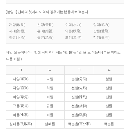
[붙임 1] 단어의 첫머리 이외의 경우에는 본음대로 적는다.
개량(改良)
선량(善良)
수력(水力)
협력(協力)
사례(謝禮)
혼례(婚禮)
와룡(臥龍)
쌍룡(雙龍)
하류(下流)
급류(急流)
도리(道理)
진리(眞理)
다만, 모음이나 ‘ㄴ’ 받침 뒤에 이어지는 ‘렬, 률’은 ‘열, 율’로 적는다.(ㄱ을 취하고
ㄴ을 버림.)
ㄱ
ㄴ
ㄱ
ㄴ
나열(羅列)
나렬
분열(分裂)
분렬
치열(齒列)
치렬
선열(先烈)
선렬
비열(卑劣)
비렬
진열(陳列)
진렬
규율(規律)
규률
선율(旋律)
선률
비율(比率)
비률
전율(戰慄)
전률
실패율(失敗率)
실패률
백분율(百分率)
백분률