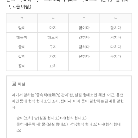
고, ㄴ을 버림.)
ㄱ
ㄴ
ㄱ
ㄴ
맏이
마지
핥이다
할치다
해돋이
해도지
걷히다
거치다
굳이
구지
닫히다
다치다
같이
가치
묻히다
무치다
끝이
끄치
해설
여기서 말하는 ‘종속적(從屬的) 관계’란, 실질 형태소인 체언, 어근, 용언
어간 등에 형식 형태소인 조사, 접미사, 어미 등이 결합하는 관계를 말한
다.
솥이[소치]: 솥(실질 형태소)+이(형식 형태소)
묻히다[무치다]: 묻­-(실질 형태소)+­-히­-(형식 형태소)+-다(형식 형태
소)