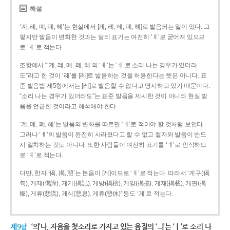
해설
‘계, 례, 몌, 폐, 혜’는 현실에서 [게, 레, 메, 페, 헤]로 발음되는 일이 있다. 그
렇지만 발음이 변화한 것과는 달리 표기는 여전히 ‘ㅖ’로 굳어져 있으므
로 ‘ㅖ’로 적는다.
조항에서 “‘계, 례, 몌, 폐, 혜’의 ‘ㅖ’는 ‘ㅔ’로 소리 나는 경우가 있더라
도”라고 한 것이 ‘례’를 [레]로 발음하는 것을 허용한다는 뜻은 아니다. 표
준 발음법 제5항에서는 [레]로 발음할 수 없다고 명시하고 있기 때문이다.
“소리 나는 경우가 있더라도”는 표준 발음을 제시한 것이 아니라 현실 발
음을 언급한 것이라고 해석해야 한다.
‘계, 몌, 폐, 혜’는 발음의 변화를 따르면 ‘ㅔ’로 적어야 할 것처럼 보인다.
그러나 ‘ㅖ’의 발음이 완전히 사라졌다고 할 수 없고 철자와 발음이 반드
시 일치하는 것도 아니다. 또한 사람들이 여전히 표기를 ‘ㅖ’로 인식하므
로 ‘ㅖ’로 적는다.
다만, 한자 ‘偈, 揭, 憩’는 본음이 [게]이므로 ‘ㅔ’로 적는다. 따라서 ‘게구(偈
句), 게제(偈諦), 게기(揭記), 게방(揭榜), 게양(揭揚), 게재(揭載), 게판(揭
板), 게류(憩流), 게식(憩息), 게휴(憩休)’ 등도 ‘게’로 적는다.
제9항
‘의’나, 자음을 첫소리로 가지고 있는 음절의 ‘ㅢ’는 ‘ㅣ’로 소리 나