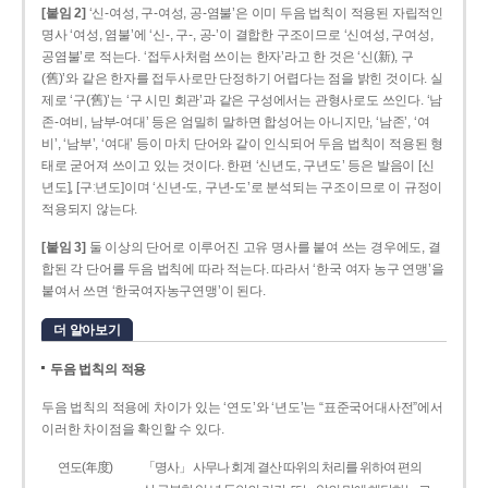
[붙임 2]
‘신-여성, 구-여성, 공-염불’은 이미 두음 법칙이 적용된 자립적인
명사 ‘여성, 염불’에 ‘신-, 구-, 공-’이 결합한 구조이므로 ‘신여성, 구여성,
공염불’로 적는다. ‘접두사처럼 쓰이는 한자’라고 한 것은 ‘신(新), 구
(舊)’와 같은 한자를 접두사로만 단정하기 어렵다는 점을 밝힌 것이다. 실
제로 ‘구(舊)’는 ‘구 시민 회관’과 같은 구성에서는 관형사로도 쓰인다. ‘남
존­-여비, 남부-­여대’ 등은 엄밀히 말하면 합성어는 아니지만, ‘남존’, ‘여
비’, ‘남부’, ‘여대’ 등이 마치 단어와 같이 인식되어 두음 법칙이 적용된 형
태로 굳어져 쓰이고 있는 것이다. 한편 ‘신년도, 구년도’ 등은 발음이 [신
년도], [구ː년도]이며 ‘신년­-도, 구년-­도’로 분석되는 구조이므로 이 규정이
적용되지 않는다.
[붙임 3]
둘 이상의 단어로 이루어진 고유 명사를 붙여 쓰는 경우에도, 결
합된 각 단어를 두음 법칙에 따라 적는다. 따라서 ‘한국 여자 농구 연맹’을
붙여서 쓰면 ‘한국여자농구연맹’이 된다.
더 알아보기
두음 법칙의 적용
두음 법칙의 적용에 차이가 있는 ‘연도’와 ‘년도’는 “표준국어대사전”에서
이러한 차이점을 확인할 수 있다.
연도(年度)
「명사」 사무나 회계 결산 따위의 처리를 위하여 편의