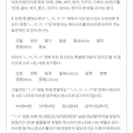
이와 마찬가지로 위의 ‘어깨, 오빠, 새끼, 토끼, 가꾸다, 기쁘다, 아끼다’를
‘엇개, 옵바, 샛기, 톳기, 갓구다, 깃브다, 앗기다’로 적을 근거는 없다.
2. 또한 한 형태소에서 ‘ㄴ, ㄹ, ㅁ, ㅇ’ 뒤에서 나는 된소리도 소리대로 적
는다. 받침 ‘ㄴ, ㄹ, ㅁ, ㅇ’은 뒤에 오는 예사소리를 된소리로 바꾸어 주는
필연적인 조건이 아니다.
건들
번개
딸기
절벙
듬성
함지
(하다)
껑둥
뭉실
(하다)
따라서 ‘ㄴ, ㄹ, ㅁ, ㅇ’ 뒤에 오는 된소리는 특별한 까닭이 있다고 할 수 없
으므로 소리 나는 대로 표기한다.
건뜻
번쩍
딸꾹
절뚝
듬뿍
함빡
(거리다)
껑뚱
뭉뚱
(하다)
(그리다)
그렇지만 ‘ㄱ, ㅂ’ 받침 뒤에 연결되는 ‘ㄱ, ㄷ, ㅂ, ㅅ, ㅈ’은 언제나 된소리
로 소리 나므로 이러한 경우에는 된소리로 표기하지 않는다.
늑대[늑때]
낙지[낙찌]
접시[접씨]
갑자기[갑짜기]
‘ㄱ, ㅂ’ 받침 외에 ‘믿고[믿꼬], 잊지[읻찌]’와 ‘낯설다[낟썰다]’처럼 앞말의
받침이 [ㄷ]으로 발음될 때 뒷말의 첫소리가 된소리로 나는 예들도 있다.
이러한 말 역시 된소리를 표기에 반영하지 않는데 이는 다른 이유에서이