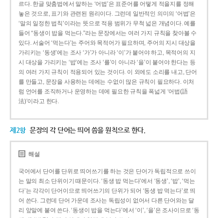
르다. 한글 맞춤법에서 말하는 ‘어법’은 표준어를 어떻게 적을지를 정해
놓은 것으로, 표기와 관련된 원리이다. 그런데 일반적인 의미의 ‘어법’은
‘말의 일정한 법칙’이라는 뜻으로 적용 범위가 무척 넓은 개념이다. 예를
들어 “동생이 밥을 먹는다.”라는 문장에서는 여러 가지 규칙을 찾아볼 수
있다. 서술어 ‘먹는다’는 주어와 목적어가 필요하며, 주어의 지시 대상을
가리키는 ‘동생’에는 조사 ‘가’가 아니라 ‘이’가 붙어야 하고, 목적어의 지
시 대상을 가리키는 ‘밥’에는 조사 ‘를’이 아니라 ‘을’이 붙어야 한다는 등
의 여러 가지 규칙이 적용되어 있는 것이다. 이 외에도 소리를 내고, 단어
를 만들고, 문장을 사용하는 데에는 수없이 많은 규칙이 필요하다. 이처
럼 언어를 조직하거나 운영하는 데에 필요한 규칙을 폭넓게 ‘어법(語
法)’이라고 한다.
제2항
문장의 각 단어는 띄어 씀을 원칙으로 한다.
해설
국어에서 단어를 단위로 띄어쓰기를 하는 것은 단어가 독립적으로 쓰이
는 말의 최소 단위이기 때문이다. ‘동생 밥 먹는다’에서 ‘동생’, ‘밥’, ‘먹는
다’는 각각이 단어이므로 띄어쓰기의 단위가 되어 ‘동생 밥 먹는다’로 띄
어 쓴다. 그런데 단어 가운데 조사는 독립성이 없어서 다른 단어와는 달
리 앞말에 붙여 쓴다. ‘동생이 밥을 먹는다’에서 ‘이’, ‘을’은 조사이므로 ‘동