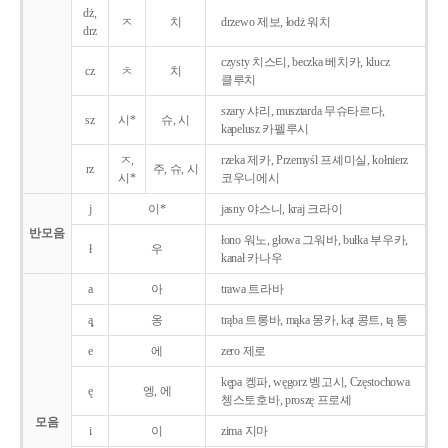
dż,
ㅈ
치
drzewo 제보, łodż 워치
drz
czysty 치스티, beczka 베치카, klucz
cz
ㅊ
치
클루치
szary 샤리, musztarda 무슈타르다,
sz
시*
슈, 시
kapelusz 카펠루시
ㅈ,
rzeka 제카, Przemyśl 프셰미실, kołnierz
rz
주, 슈, 시
시*
코우니에시
j
이*
jasny 야스니, kraj 크라이
반모음
łono 워노, głowa 그워바, bułka 부우카,
ł
우
kanał 카나우
a
아
trawa 트라바
ą̨
옹
trąba 트롱바, mąka 몽카, kąt 콩트, tą 통
e
에
zero 제로
kępa 켕파, węgorz 벵고시, Częstochowa
ę
엥, 에
쳉스토호바, proszę 프로셰
모음
i
이
zima 지마