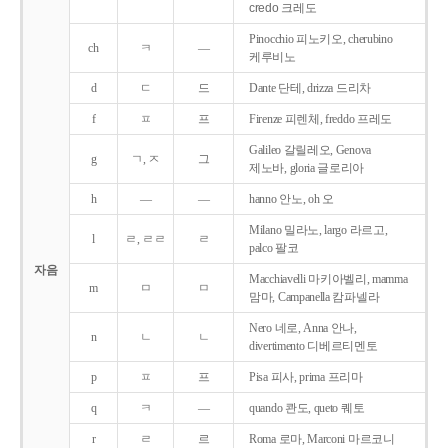
credo 크레도
Pinocchio 피노키오, cherubino
ch
ㅋ
―
케루비노
d
ㄷ
드
Dante 단테, drizza 드리차
f
ㅍ
프
Firenze 피렌체, freddo 프레도
Galileo 갈릴레오, Genova
g
ㄱ, ㅈ
그
제노바, gloria 글로리아
h
―
―
hanno 안노, oh 오
Milano 밀라노, largo 라르고,
l
ㄹ, ㄹㄹ
ㄹ
palco 팔코
자음
Macchiavelli 마키아벨리, mamma
m
ㅁ
ㅁ
맘마, Campanella 캄파넬라
Nero 네로, Anna 안나,
n
ㄴ
ㄴ
divertimento 디베르티멘토
p
ㅍ
프
Pisa 피사, prima 프리마
q
ㅋ
―
quando 콴도, queto 퀘토
r
ㄹ
르
Roma 로마, Marconi 마르코니