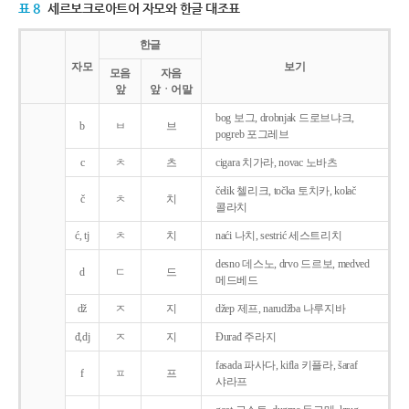
표 8
세르보크로아트어 자모와 한글 대조표
한글
자모
보기
모음
자음
앞
앞ㆍ어말
bog 보그, drobnjak 드로브냐크,
b
ㅂ
브
pogreb 포그레브
c
ㅊ
츠
cigara 치가라, novac 노바츠
čelik 첼리크, točka 토치카, kolač
č
ㅊ
치
콜라치
ć, tj
ㅊ
치
naći 나치, sestrić 세스트리치
desno 데스노, drvo 드르보, medved
d
ㄷ
드
메드베드
dž
ㅈ
지
džep 제프, narudžba 나루지바
đ,dj
ㅈ
지
Ðurađ 주라지
fasada 파사다, kifla 키플라, šaraf
f
ㅍ
프
샤라프