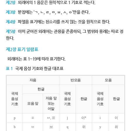
제2항
외래어의 1 음운은 원칙적으로 1 기호로 적는다.
제3항
받침에는 ‘ㄱ, ㄴ, ㄹ, ㅁ, ㅂ, ㅅ, ㅇ’만을 쓴다.
제4항
파열음 표기에는 된소리를 쓰지 않는 것을 원칙으로 한다.
제5항
이미 굳어진 외래어는 관용을 존중하되, 그 범위와 용례는 따로 정
한다.
제2장 표기 일람표
외래어는 표 1~19에 따라 표기한다.
표 1
국제 음성 기호와 한글 대조표
자음
반모음
모음
한글
국제
국제
국제
자음 앞
음성
음성
한글
음성
한글
모음 앞
또는
기호
기호
기호
어말
p
ㅍ
ㅂ, 프
j
이*
i
이
b
ㅂ
브
ɥ
위
y
위