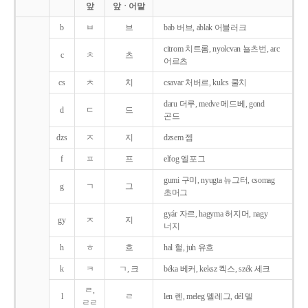
앞
앞ㆍ어말
b
ㅂ
브
bab 버브, ablak 어블러크
citrom 치트롬, nyolcvan 뇰츠번, arc
c
ㅊ
츠
어르츠
cs
ㅊ
치
csavar 처버르, kulcs 쿨치
daru 더루, medve 메드베, gond
d
ㄷ
드
곤드
dzs
ㅈ
지
dzsem 젬
f
ㅍ
프
elfog 엘포그
gumi 구미, nyugta 뉴그터, csomag
g
ㄱ
그
초머그
gyár 자르, hagyma 허지머, nagy
gy
ㅈ
지
너지
h
ㅎ
흐
hal 헐, juh 유흐
k
ㅋ
ㄱ, 크
béka 베커, keksz 켁스, szék 세크
ㄹ,
l
ㄹ
len 렌, meleg 멜레그, dél 델
ㄹㄹ