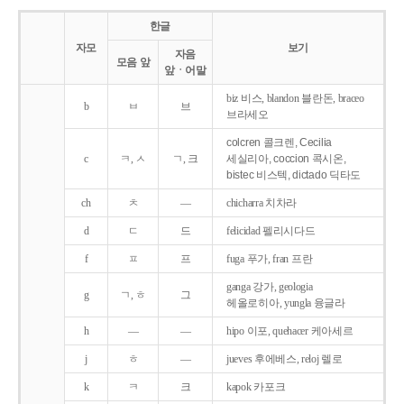
한글
자모
보기
자음
모음 앞
앞ㆍ어말
biz 비스, blandon 블란돈, braceo
b
ㅂ
브
브라세오
colcren 콜크렌, Cecilia
c
ㅋ, ㅅ
ㄱ, 크
세실리아, coccion 콕시온,
bistec 비스텍, dictado 딕타도
ch
ㅊ
―
chicharra 치차라
d
ㄷ
드
felicidad 펠리시다드
f
ㅍ
프
fuga 푸가, fran 프란
ganga 강가, geologia
g
ㄱ, ㅎ
그
헤올로히아, yungla 융글라
h
―
―
hipo 이포, quehacer 케아세르
j
ㅎ
―
jueves 후에베스, reloj 렐로
k
ㅋ
크
kapok 카포크