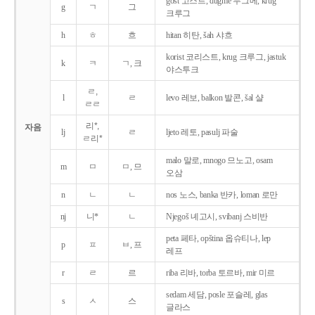
gost 고스트, dugme 두그메, krug
g
ㄱ
그
크루그
h
ㅎ
흐
hitan 히탄, šah 샤흐
korist 코리스트, krug 크루그, jastuk
k
ㅋ
ㄱ, 크
야스투크
ㄹ,
l
ㄹ
levo 레보, balkon 발콘, šal 샬
ㄹㄹ
리*,
자음
lj
ㄹ
ljeto 레토, pasulj 파술
ㄹ리*
malo 말로, mnogo 므노고, osam
m
ㅁ
ㅁ, 므
오삼
n
ㄴ
ㄴ
nos 노스, banka 반카, loman 로만
nj
니*
ㄴ
Njegoš 녜고시, svibanj 스비반
peta 페타, opština 옵슈티나, lep
p
ㅍ
ㅂ, 프
레프
r
ㄹ
르
riba 리바, torba 토르바, mir 미르
sedam 세담, posle 포슬레, glas
s
ㅅ
스
글라스