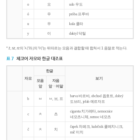
o
오
udo 우도
ó
우
próba 프루바
u
우
kula 쿨라
y
이
daktyl 닥틸
* ż, sz, rz의 '시'와 j의 '이'는 뒤따르는 모음과 결합할 때 합쳐서 1 음절로 적는다.
표 7
체코어 자모와 한글 대조표
한글
자모
보기
모음
자음
앞
앞ㆍ어말
barva 바르바, obchod 옵호트, dobrý
b
ㅂ
ㅂ, 브, 프
도브리, jeřab 예르자프
cigareta 치가레타, nemocnice
c
ㅊ
츠
네모츠니체, nemoc 네모츠
čapek 차페크, kulečnik 쿨레치니크,
č
ㅊ
치
míč 미치