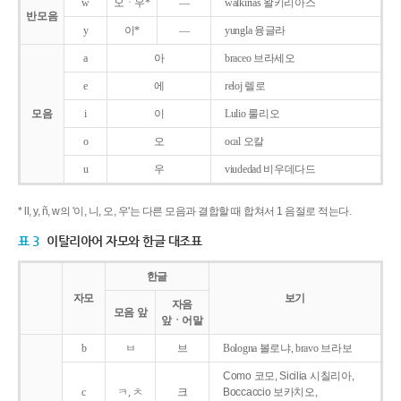
w
오ㆍ우*
―
walkirias 왈키리아스
반모음
y
이*
―
yungla 융글라
a
아
braceo 브라세오
e
에
reloj 렐로
모음
i
이
Lulio 룰리오
o
오
ocal 오칼
u
우
viudedad 비우데다드
* ll, y, ñ, w의 '이, 니, 오, 우'는 다른 모음과 결합할 때 합쳐서 1 음절로 적는다.
표 3
이탈리아어 자모와 한글 대조표
한글
자모
보기
자음
모음 앞
앞ㆍ어말
b
ㅂ
브
Bologna 볼로냐, bravo 브라보
Como 코모, Sicilia 시칠리아,
c
ㅋ, ㅊ
크
Boccaccio 보카치오,