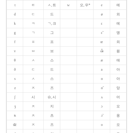
t
ㅌ
ㅅ, 트
w
오, 우*
e
에
d
ㄷ
드
ø
외
k
ㅋ
ㄱ, 크
ɛ
에
g
ㄱ
그
ɛ̃
앵
f
ㅍ
프
œ
외
v
ㅂ
브
욍
θ
ㅅ
스
æ
애
ð
ㄷ
드
a
아
s
ㅅ
스
ɑ
아
z
ㅈ
즈
ɑ̃
앙
ʃ
시
슈, 시
ʌ
어
ʒ
ㅈ
지
ɔ
오
ʦ
ㅊ
츠
ɔ̃
옹
ʣ
ㅈ
즈
o
오