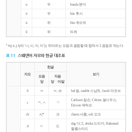
u
우
bunda 분더
ú
우
hús 후시
ü
위
füst 퓌슈트
ű
위
fű 퓌
* ny, s, j, ly의 ‘니, 시, 이, 이’는 뒤따르는 모음과 결합할 때 합쳐서 1 음절로 적는다.
표 11
스웨덴어 자모와 한글 대조표
한글
자모
보기
모음
자음
앞
앞ㆍ어말
b
ㅂ
ㅂ, 브
bal 발, snabbt 스납트, Jacob 야코브
Carlsson 칼손, Celsius 셀시우스,
c
ㅋ, ㅅ
ㄱ
Ericson 에릭손
ch
시*
크
charm 샤름, och 오크
dag 다그, dricka 드리카, Halmstad
d
ㄷ
드
할름스타드