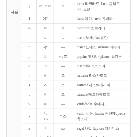
lacrar 라크라르, Lulio 룰리오,
l
ㄹ, ㄹㄹ
ㄹ
ocal 오칼
자음
ll
이*
―
llama 야마, lluvia 유비아
m
ㅁ
ㅁ
membrete 멤브레테
n
ㄴ
ㄴ
noche 노체, flan 플란
ñ
니*
―
ñoñez 뇨녜스, mañana 마냐나
p
ㅍ
ㅂ, 프
pepsina 펩시나, plantón 플란톤
q
ㅋ
―
quisquilla 키스키야
r
ㄹ
르
rascador 라스카도르
s
ㅅ
스
sastreria 사스트레리아
t
ㅌ
트
tetraetro 테트라에트로
v
ㅂ
―
viudedad 비우데다드
ㅅ,
xenón 세논, laxante 락산테, yuxta
x
ㄱ스
ㄱㅅ
육스타
z
ㅅ
스
zagal 사갈, liquidez 리키데스