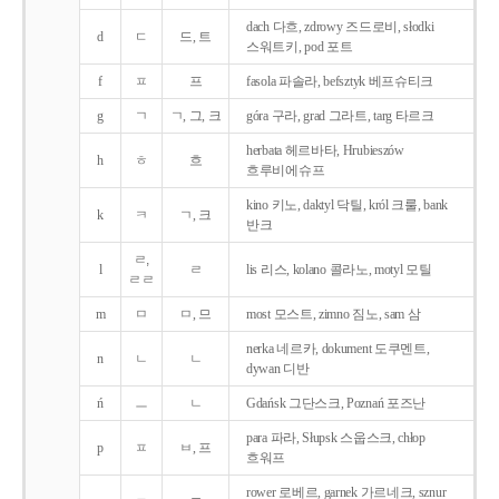
dach 다흐, zdrowy 즈드로비, słodki
d
ㄷ
드, 트
스워트키, pod 포트
f
ㅍ
프
fasola 파솔라, befsztyk 베프슈티크
g
ㄱ
ㄱ, 그, 크
góra 구라, grad 그라트, targ 타르크
herbata 헤르바타, Hrubieszów
h
ㅎ
흐
흐루비에슈프
kino 키노, daktyl 닥틸, król 크룰, bank
k
ㅋ
ㄱ, 크
반크
ㄹ,
l
ㄹ
lis 리스, kolano 콜라노, motyl 모틸
ㄹㄹ
m
ㅁ
ㅁ, 므
most 모스트, zimno 짐노, sam 삼
nerka 네르카, dokument 도쿠멘트,
n
ㄴ
ㄴ
dywan 디반
ń
ㅡ
ㄴ
Gdańsk 그단스크, Poznań 포즈난
para 파라, Słupsk 스웁스크, chłop
p
ㅍ
ㅂ, 프
흐워프
rower 로베르, garnek 가르네크, sznur