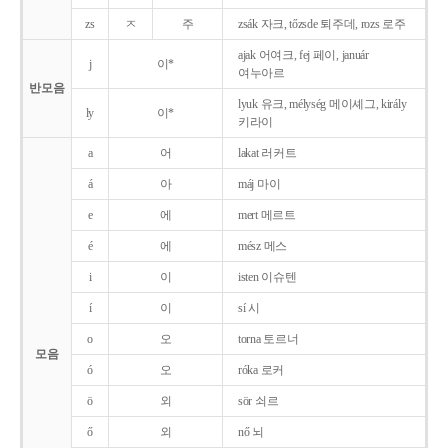
zs
ㅈ
주
zsák 자크, tőzsde 퇴주데, rozs 로주
ajak 어여크, fej 페이, január
j
이*
여누아르
반모음
lyuk 유크, mélység 메이셰그, király
ly
이*
키라이
a
어
lakat 러커트
á
아
máj 마이
e
에
mert 메르트
é
에
mész 메스
i
이
isten 이슈텐
í
이
sí 시
o
오
torna 토르너
모음
ó
오
róka 로커
ö
외
sör 쇠르
ő
외
nő 뇌