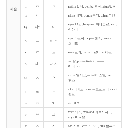
m
ㅁ
ㅁ
málna 말너, bomba 봄버, álom 알롬
자음
n
ㄴ
ㄴ
néma 네머, bunda 분더, pihen 피헨
nyak 녀크, hányszor 하니소르, irány
ny
니*
니
이라니
árpa 아르퍼, csipke 칩케, hónap
p
ㅍ
ㅂ, 프
호너프
r
ㄹ
르
róka 로커, barna 버르너, ár 아르
sál 샬, puska 푸슈카, aratás
s
시*
슈, 시
어러타시
alszik 얼시크, asztal 어스털, húsz
sz
ㅅ
스
후스
ajto 어이토, borotva 보로트버, csont
t
ㅌ
트
촌트
ty
ㅊ
치
atya 어처
vesz 베스, évszázad 에브사저드,
v
ㅂ
브
enyv 에니브
z
ㅈ
즈
zab 저브, kezd 케즈드, blúz 블루즈