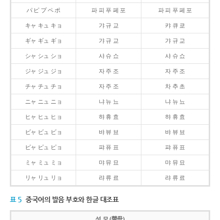
パ ピ プ ペ ポ
파 피 푸 페 포
파 피 푸 페 포
キャ キュ キョ
갸 규 교
캬 큐 쿄
ギャ ギュ ギョ
갸 규 교
갸 규 교
シャ シュ ショ
샤 슈 쇼
샤 슈 쇼
ジャ ジュ ジョ
자 주 조
자 주 조
チャ チュ チョ
자 주 조
차 추 초
ニャ ニュ ニョ
냐 뉴 뇨
냐 뉴 뇨
ヒャ ヒュ ヒョ
햐 휴 효
햐 휴 효
ビャ ビュ ビョ
뱌 뷰 뵤
뱌 뷰 뵤
ピャ ピュ ピョ
퍄 퓨 표
퍄 퓨 표
ミャ ミュ ミョ
먀 뮤 묘
먀 뮤 묘
リャ リュ リョ
랴 류 료
랴 류 료
표 5
중국어의 발음 부호와 한글 대조표
성 모 (聲母)