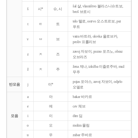
šal 샬, vlasništvo 블라스니슈트보,
š
시*
슈, 시
broš 브로시
telo 텔로, ostrvo 오스트르보, put
t
ㅌ
트
푸트
vatra 바트라, olovka 올로브카,
v
ㅂ
브
proliv 프롤리브
zavoj 자보이, pozno 포즈노, obraz
z
ㅈ
즈
오브라즈
žena 제나, izložba 이즐로주바, muž
ž
ㅈ
주
무주
pojas 포야스, zavoj 자보이, odjelo
반모음
j
이*
오델로
a
아
bakar 바카르
e
에
cev 체브
모음
i
이
dim 딤
o
오
molim 몰림
u
우
zubar 주바르