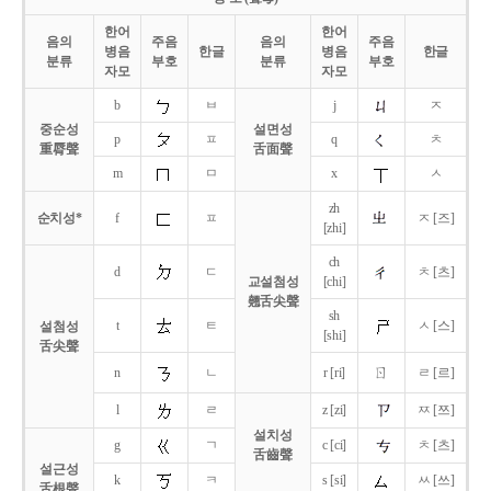
한어
한어
음의
주음
음의
주음
병음
한글
병음
한글
분류
부호
분류
부호
자모
자모
b
ㅂ
j
ㅈ
중순성
설면성
p
ㅍ
q
ㅊ
重脣聲
舌面聲
m
ㅁ
x
ㅅ
zh
순치성*
f
ㅍ
ㅈ [즈]
[zhi]
ch
d
ㄷ
ㅊ [츠]
교설첨성
[chi]
翹舌尖聲
sh
t
ㅌ
ㅅ [스]
설첨성
[shi]
舌尖聲
ㄖ
n
ㄴ
r [ri]
ㄹ [르]
l
ㄹ
z [zi]
ㅉ [쯔]
설치성
g
ㄱ
c [ci]
ㅊ [츠]
舌齒聲
설근성
k
ㅋ
s [si]
ㅆ [쓰]
舌根聲