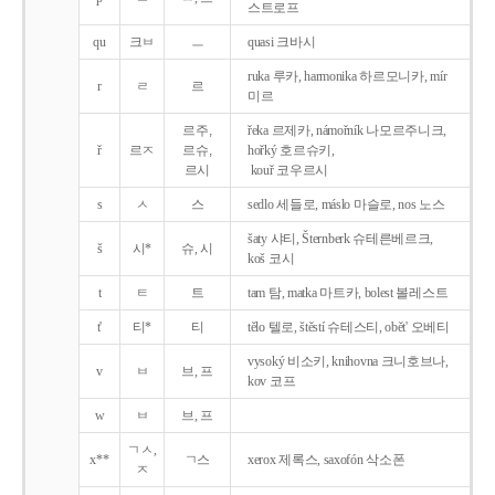
스트로프
qu
크ㅂ
ㅡ
quasi 크바시
ruka 루카, harmonika 하르모니카, mír
r
ㄹ
르
미르
르주,
řeka 르제카, námořník 나모르주니크,
ř
르ㅈ
르슈,
hořký 호르슈키,
르시
kouř 코우르시
s
ㅅ
스
sedlo 세들로, máslo 마슬로, nos 노스
šaty 샤티, Šternberk 슈테른베르크,
š
시*
슈, 시
koš 코시
t
ㅌ
트
tam 탐, matka 마트카, bolest 볼레스트
t'
티*
티
tělo 텔로, štěstí 슈테스티, obět' 오베티
vysoký 비소키, knihovna 크니호브나,
v
ㅂ
브, 프
kov 코프
w
ㅂ
브, 프
ㄱㅅ,
x**
ㄱ스
xerox 제록스, saxofón 삭소폰
ㅈ