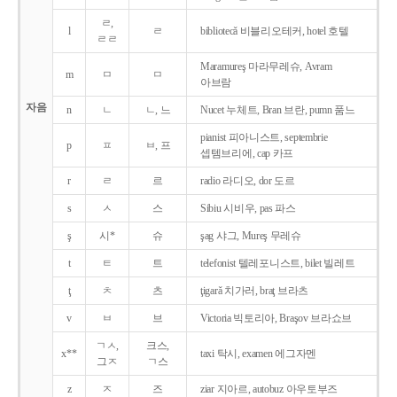
ㄹ,
l
ㄹ
bibliotecǎ 비블리오테커, hotel 호텔
ㄹㄹ
Maramureş 마라무레슈, Avram
m
ㅁ
ㅁ
아브람
자음
n
ㄴ
ㄴ, 느
Nucet 누체트, Bran 브란, pumn 품느
pianist 피아니스트, septembrie
p
ㅍ
ㅂ, 프
셉템브리에, cap 카프
r
ㄹ
르
radio 라디오, dor 도르
s
ㅅ
스
Sibiu 시비우, pas 파스
ş
시*
슈
şag 샤그, Mureş 무레슈
t
ㅌ
트
telefonist 텔레포니스트, bilet 빌레트
ţ
ㅊ
츠
ţigarǎ 치가러, braţ 브라츠
v
ㅂ
브
Victoria 빅토리아, Braşov 브라쇼브
ㄱㅅ,
크스,
x**
taxi 탁시, examen 에그자멘
그ㅈ
ㄱ스
z
ㅈ
즈
ziar 지아르, autobuz 아우토부즈