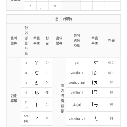
h
ㅎ
운 모 (韻母)
한
어
한어
음의
병
주음
한
음의
주음
병음
한글
분류
음
부호
글
분류
부호
자모
자
모
a
아
yai
야이
o
오
yao
(iao)
야오
e
어
you
(iou,
iu)
유
제
치
ê
에
yan
(ian)
옌
단운
류
單韻
齊
yi
이
yin(in)
인
齒
(i)
類
wu
우
yang
(iang)
양
(u)