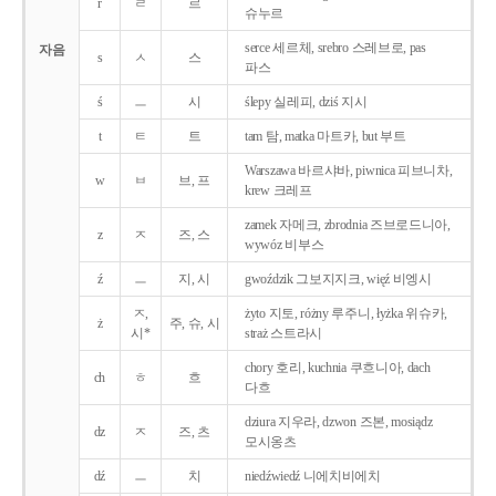
r
ㄹ
르
슈누르
serce 세르체, srebro 스레브로, pas
자음
s
ㅅ
스
파스
ś
ㅡ
시
ślepy 실레피, dziś 지시
t
ㅌ
트
tam 탐, matka 마트카, but 부트
Warszawa 바르샤바, piwnica 피브니차,
w
ㅂ
브, 프
krew 크레프
zamek 자메크, zbrodnia 즈브로드니아,
z
ㅈ
즈, 스
wywóz 비부스
ź
ㅡ
지, 시
gwoździk 그보지지크, więź 비엥시
ㅈ,
żyto 지토, różny 루주니, łyżka 위슈카,
ż
주, 슈, 시
시*
straż 스트라시
chory 호리, kuchnia 쿠흐니아, dach
ch
ㅎ
흐
다흐
dziura 지우라, dzwon 즈본, mosiądz
dz
ㅈ
즈, 츠
모시옹츠
dź
ㅡ
치
niedźwiedź 니에치비에치