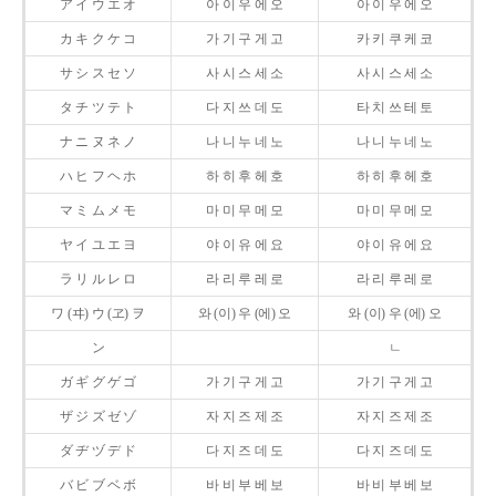
ア イ ウ エ オ
아 이 우 에 오
아 이 우 에 오
カ キ ク ケ コ
가 기 구 게 고
카 키 쿠 케 코
サ シ ス セ ソ
사 시 스 세 소
사 시 스 세 소
タ チ ツ テ ト
다 지 쓰 데 도
타 치 쓰 테 토
ナ ニ ヌ ネ ノ
나 니 누 네 노
나 니 누 네 노
ハ ヒ フ ヘ ホ
하 히 후 헤 호
하 히 후 헤 호
マ ミ ム メ モ
마 미 무 메 모
마 미 무 메 모
ヤ イ ユ エ ヨ
야 이 유 에 요
야 이 유 에 요
ラ リ ル レ ロ
라 리 루 레 로
라 리 루 레 로
ワ (ヰ) ウ (ヱ) ヲ
와 (이) 우 (에) 오
와 (이) 우 (에) 오
ン
ㄴ
ガ ギ グ ゲ ゴ
가 기 구 게 고
가 기 구 게 고
ザ ジ ズ ゼ ゾ
자 지 즈 제 조
자 지 즈 제 조
ダ ヂ ヅ デ ド
다 지 즈 데 도
다 지 즈 데 도
バ ビ ブ ベ ボ
바 비 부 베 보
바 비 부 베 보