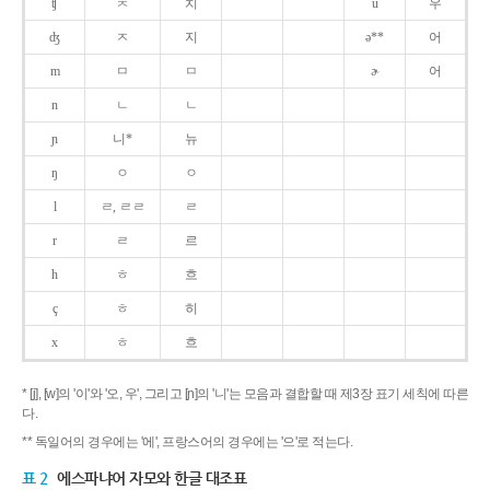
ʧ
ㅊ
치
u
우
ʤ
ㅈ
지
ə**
어
m
ㅁ
ㅁ
ɚ
어
n
ㄴ
ㄴ
ɲ
니*
뉴
ŋ
ㅇ
ㅇ
l
ㄹ, ㄹㄹ
ㄹ
r
ㄹ
르
h
ㅎ
흐
ç
ㅎ
히
x
ㅎ
흐
* [j], [w]의 '이'와 '오, 우', 그리고 [ɲ]의 '니'는 모음과 결합할 때 제3장 표기 세칙에 따른
다.
** 독일어의 경우에는 '에', 프랑스어의 경우에는 '으'로 적는다.
표 2
에스파냐어 자모와 한글 대조표