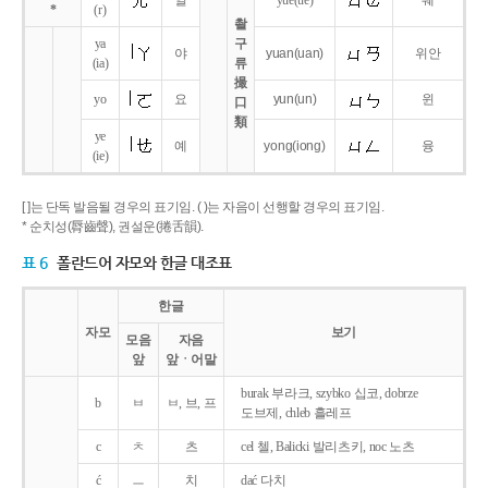
얼
yue
(ue)
웨
*
(r)
촬
ya
구
야
yuan
(uan)
위안
(ia)
류
撮
yo
요
yun
(un)
윈
口
類
ye
예
yong
(iong)
융
(ie)
[ ]는 단독 발음될 경우의 표기임. ( )는 자음이 선행할 경우의 표기임.
* 순치성(脣齒聲), 권설운(捲舌韻).
표 6
폴란드어 자모와 한글 대조표
한글
자모
보기
모음
자음
앞
앞ㆍ어말
burak 부라크, szybko 십코, dobrze
b
ㅂ
ㅂ, 브, 프
도브제, chleb 흘레프
c
ㅊ
츠
cel 첼, Balicki 발리츠키, noc 노츠
ć
ㅡ
치
dać 다치