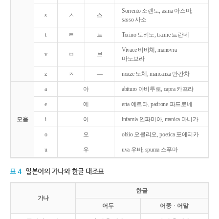
Sorrento 소렌토, asma 아스마,
s
ㅅ
스
sasso 사소
t
ㅌ
트
Torino 토리노, tranne 트란네
Vivace 비바체, manovra
v
ㅂ
브
마노브라
z
ㅊ
―
nozze 노체, mancanza 만칸차
a
아
abituro 아비투로, capra 카프라
e
에
erta 에르타, padrone 파드로네
모음
i
이
infamia 인파미아, manica 마니카
o
오
oblio 오블리오, poetica 포에티카
u
우
uva 우바, spuma 스푸마
표 4
일본어의 가나와 한글 대조표
한글
가나
어두
어중ㆍ어말