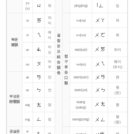
yu
위
ying
(ing)
잉
(u)
아
ai
wa
(ua)
와
이
에
ei
wo
(uo)
워
결
이
복운
합
複韻
운
아
ao
wai
(uai)
와이
모
오
합
結
어
구
웨이
合
ou
wei
(ui)
우
류
(우이)
韻
合
母
an
안
wan
(uan)
완
口
類
원
en
언
wen
(un)
(운)
부성운
附聲韻
wang
ang
앙
왕
(uang)
웡
eng
엉
weng
(ong)
(웅)
권설운
er