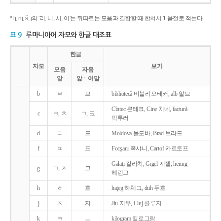
* lj, nj, š, j의 '리, 니, 시, 이'는 뒤따르는 모음과 결합할 때 합쳐서 1 음절로 적는다.
표 9
루마니아어 자모와 한글 대조표
한글
자모
보기
모음
자음
앞
앞ㆍ어말
b
ㅂ
브
bibliotecǎ 비블리오테커, alb 알브
Cîntec 큰테크, Cine 치네, facturǎ
c
ㅋ, ㅊ
ㄱ, 크
팍투러
d
ㄷ
드
Moldova 몰도바, Brad 브라드
f
ㅍ
프
Focşani 폭샤니, Cartof 카르토프
Galaţi 갈라치, Gigel 지젤, hering
g
ㄱ, ㅈ
그
헤린그
h
ㅎ
흐
haţeg 하체그, duh 두흐
j
ㅈ
지
Jiu 지우, Cluj 클루지
k
ㅋ
ㅡ
kilogram 킬로그람