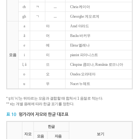
ch
ㅋ
ㅡ
Cheia 케이아
gh
ㄱ
ㅡ
Gheorghe 게오르게
a
아
Arad 아라드
ǎ
어
Bacǎu 바커우
e
에
Elena 엘레나
모음
i
이
pianist 피아니스트
î, â
으
Cîmpina 큼피나, România 로므니아
o
오
Oradea 오라데아
u
우
Nucet 누체트
* ş의 '시'는 뒤따르는 모음과 결합할 때 합쳐서 1 음절로 적는다.
** x는 개별 용례에 따라 한글 표기를 정한다.
표 10
헝가리어 자모와 한글 대조표
한글
자모
보기
모음
자음