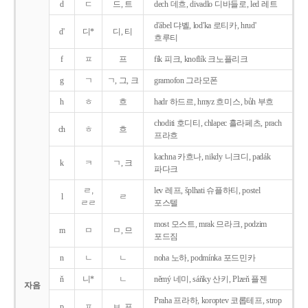
d
ㄷ
드, 트
dech 데흐, divadlo 디바들로, led 레트
d'ábel 댜벨, lod'ka 로티카, hrud'
d'
디*
디, 티
흐루티
f
ㅍ
프
fík 피크, knoflík 크노플리크
g
ㄱ
ㄱ, 그, 크
gramofon 그라모폰
h
ㅎ
흐
hadr 하드르, hmyz 흐미스, bůh 부흐
choditi 호디티, chlapec 흘라페츠, prach
ch
ㅎ
흐
프라흐
kachna 카흐나, nikdy 니크디, padák
k
ㅋ
ㄱ, 크
파다크
ㄹ,
lev 레프, šplhati 슈플하티, postel
l
ㄹ
ㄹㄹ
포스텔
most 모스트, mrak 므라크, podzim
m
ㅁ
ㅁ, 므
포드짐
n
ㄴ
ㄴ
noha 노하, podmínka 포드민카
ň
니*
ㄴ
němý 네미, sáňky 산키, Plzeň 플젠
자음
Praha 프라하, koroptev 코롭테프, strop
p
ㅍ
ㅂ, 프