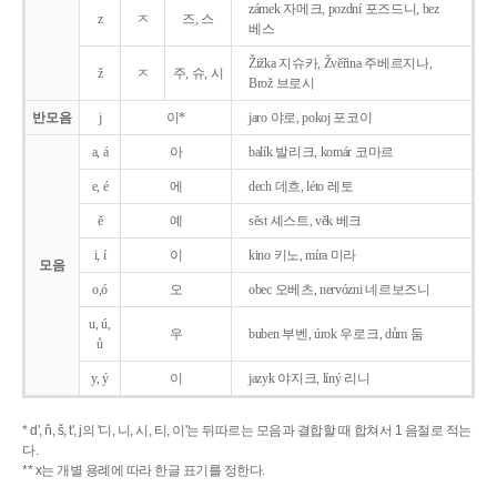
zámek 자메크, pozdní 포즈드니, bez
z
ㅈ
즈, 스
베스
Žižka 지슈카, Žvěřina 주베르지나,
ž
ㅈ
주, 슈, 시
Brož 브로시
반모음
j
이*
jaro 야로, pokoj 포코이
a, á
아
balík 발리크, komár 코마르
e, é
에
dech 데흐, léto 레토
ě
예
sěst 셰스트, věk 베크
i, í
이
kino 키노, míra 미라
모음
o,ó
오
obec 오베츠, nervózni 네르보즈니
u, ú,
우
buben 부벤, úrok 우로크, dům 둠
ů
y, ý
이
jazyk
야지크, líný 리니
* d', ň, š, t', j의 '디, 니, 시, 티, 이'는 뒤따르는 모음과 결합할 때 합쳐서 1 음절로 적는
다.
** x는 개별 용례에 따라 한글 표기를 정한다.