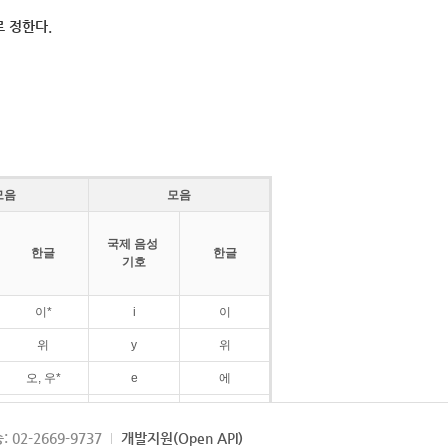
 정한다.
모음
모음
국제 음성
한글
한글
기호
이*
i
이
위
y
위
오, 우*
e
에
ø
외
: 02-2669-9737
개발지원(Open API)
ɛ
에