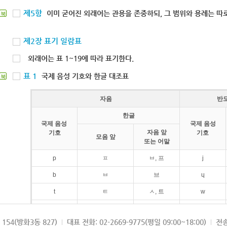
제5항
이미 굳어진 외래어는 관용을 존중하되, 그 범위와 용례는 따로
북
제2장 표기 일람표
외래어는 표 1~19에 따라 표기한다.
표 1
국제 음성 기호와 한글 대조표
북
자음
반
한글
국제 음성
국제 음성
자음 앞
기호
기호
모음 앞
또는 어말
p
ㅍ
ㅂ, 프
j
b
ㅂ
브
ɥ
t
ㅌ
ㅅ, 트
w
d
ㄷ
드
154(방화3동 827)
대표 전화: 02-2669-9775(평일 09:00~18:00)
전송
k
ㅋ
ㄱ, 크