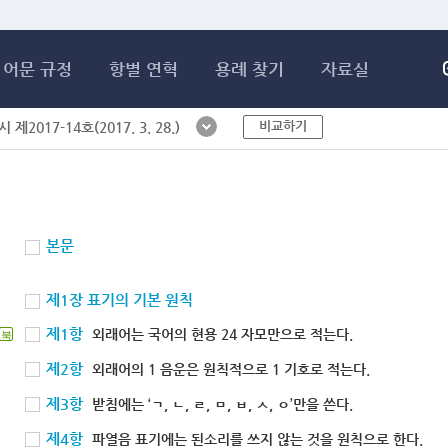
메인콘텐츠 바로가기
어문 규정
항별 연혁
용례 찾기
자료실
비교하기
제2017-14호(2017. 3. 28.)
본문
제1장 표기의 기본 원칙
제1항
외래어는 국어의 현용 24 자모만으로 적는다.
북
제2항
외래어의 1 음운은 원칙적으로 1 기호로 적는다.
제3항
받침에는 ‘ㄱ, ㄴ, ㄹ, ㅁ, ㅂ, ㅅ, ㅇ’만을 쓴다.
제4항
파열음 표기에는 된소리를 쓰지 않는 것을 원칙으로 한다.