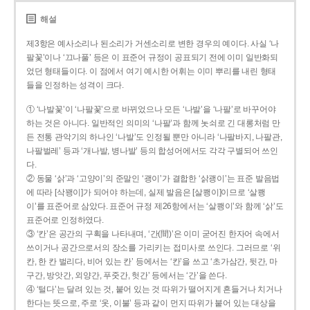
해설
제3항은 예사소리나 된소리가 거센소리로 변한 경우의 예이다. 사실 ‘나
팔꽃’이나 ‘끄나풀’ 등은 이 표준어 규정이 공표되기 전에 이미 일반화되
었던 형태들이다. 이 점에서 여기 예시한 어휘는 이미 뿌리를 내린 형태
들을 인정하는 성격이 크다.
① ‘나발꽃’이 ‘나팔꽃’으로 바뀌었으나 모든 ‘나발’을 ‘나팔’로 바꾸어야
하는 것은 아니다. 일반적인 의미의 ‘나팔’과 함께 놋쇠로 긴 대롱처럼 만
든 전통 관악기의 하나인 ‘나발’도 인정될 뿐만 아니라 ‘나팔바지, 나팔관,
나팔벌레’ 등과 ‘개나발, 병나발’ 등의 합성어에서도 각각 구별되어 쓰인
다.
② 동물 ‘삵’과 ‘고양이’의 준말인 ‘괭이’가 결합한 ‘삵괭이’는 표준 발음법
에 따라 [삭꽹이]가 되어야 하는데, 실제 발음은 [살쾡이]이므로 ‘살쾡
이’를 표준어로 삼았다. 표준어 규정 제26항에서는 ‘살쾡이’와 함께 ‘삵’도
표준어로 인정하였다.
③ ‘칸’은 공간의 구획을 나타내며, ‘간(間)’은 이미 굳어진 한자어 속에서
쓰이거나 공간으로서의 장소를 가리키는 접미사로 쓰인다. 그러므로 ‘위
칸, 한 칸 벌리다, 비어 있는 칸’ 등에서는 ‘칸’을 쓰고 ‘초가삼간, 뒷간, 마
구간, 방앗간, 외양간, 푸줏간, 헛간’ 등에서는 ‘간’을 쓴다.
④ ‘털다’는 달려 있는 것, 붙어 있는 것 따위가 떨어지게 흔들거나 치거나
한다는 뜻으로, 주로 ‘옷, 이불’ 등과 같이 먼지 따위가 붙어 있는 대상을