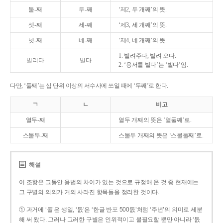
둘-째
두-째
‘제2, 두 개째’의 뜻.
셋-째
세-째
‘제3, 세 개째’의 뜻.
넷-째
네-째
‘제4, 네 개째’의 뜻.
1. 빌려주다, 빌려 오다.
빌리다
빌다
2. ‘용서를 빌다’는 ‘빌다’임.
다만, ‘둘째’는 십 단위 이상의 서수사에 쓰일 때에 ‘두째’로 한다.
ㄱ
ㄴ
비고
열두-째
열두 개째의 뜻은 ‘열둘째’로.
스물두-째
스물두 개째의 뜻은 ‘스물둘째’로.
해설
이 조항은 그동안 용법의 차이가 있는 것으로 규정해 온 것 중 현재에는
그 구별의 의의가 거의 사라진 항목들을 정리한 것이다.
① 과거에 ‘돌’은 생일, ‘돐’은 ‘한글 반포 500돐’처럼 ‘주년’의 의미로 세분
해 써 왔다. 그러나 그러한 구별은 인위적이고 불필요할 뿐만 아니라 ‘돐