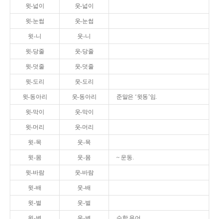
윗-넓이
웃-넓이
윗-눈썹
웃-눈썹
윗-니
웃-니
윗-당줄
웃-당줄
윗-덧줄
웃-덧줄
윗-도리
웃-도리
윗-동아리
웃-동아리
준말은 ‘윗동’임.
윗-막이
웃-막이
윗-머리
웃-머리
윗-목
웃-목
윗-몸
웃-몸
~ 운동.
윗-바람
웃-바람
윗-배
웃-배
윗-벌
웃-벌
윗-변
웃-변
수학 용어.