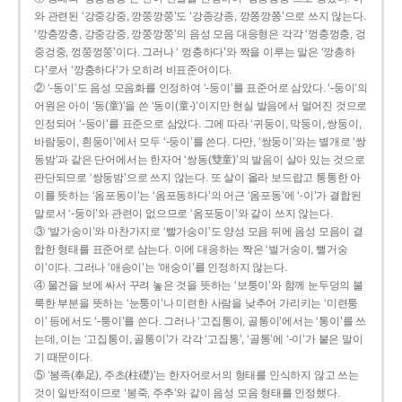
와 관련된 ‘강중강중, 깡쭝깡쭝’도 ‘강종강종, 깡쫑깡쫑’으로 쓰지 않는다.
‘깡충깡충, 강중강중, 깡쭝깡쭝’의 음성 모음 대응형은 각각 ‘껑충껑충, 겅
중겅중, 껑쭝껑쭝’이다. 그러나 ‘ 껑충하다’와 짝을 이루는 말은 ‘깡총하
다’로서 ‘깡충하다’가 오히려 비표준어이다.
② ‘-동이’도 음성 모음화를 인정하여 ‘-둥이’를 표준어로 삼았다. ‘-둥이’의
어원은 아이 ‘동(童)’을 쓴 ‘동이(童-)’이지만 현실 발음에서 멀어진 것으로
인정되어 ‘-둥이’를 표준으로 삼았다. 그에 따라 ‘귀둥이, 막둥이, 쌍둥이,
바람둥이, 흰둥이’에서 모두 ‘-둥이’를 쓴다. 다만, ‘쌍둥이’와는 별개로 ‘쌍
동밤’과 같은 단어에서는 한자어 ‘쌍동(雙童)’의 발음이 살아 있는 것으로
판단되므로 ‘쌍둥밤’으로 쓰지 않는다. 또 살이 올라 보드랍고 통통한 아
이를 뜻하는 ‘옴포동이’는 ‘옴포동하다’의 어근 ‘옴포동’에 ‘-이’가 결합된
말로서 ‘-둥이’와 관련이 없으므로 ‘옴포둥이’와 같이 쓰지 않는다.
③ ‘발가숭이’와 마찬가지로 ‘빨가숭이’도 양성 모음 뒤에 음성 모음이 결
합한 형태를 표준어로 삼는다. 이에 대응하는 짝은 ‘벌거숭이, 뻘거숭
이’이다. 그러나 ‘애송이’는 ‘애숭이’를 인정하지 않는다.
④ 물건을 보에 싸서 꾸려 놓은 것을 뜻하는 ‘보퉁이’와 함께 눈두덩의 불
룩한 부분을 뜻하는 ‘눈퉁이’나 미련한 사람을 낮추어 가리키는 ‘미련퉁
이’ 등에서도 ‘-퉁이’를 쓴다. 그러나 ‘고집통이, 골통이’에서는 ‘통이’를 쓰
는데, 이는 ‘고집통이, 골통이’가 각각 ‘고집통’, ‘골통’에 ‘-이’가 붙은 말이
기 때문이다.
⑤ ‘봉족(奉足), 주초(柱礎)’는 한자어로서의 형태를 인식하지 않고 쓰는
것이 일반적이므로 ‘봉죽, 주추’와 같이 음성 모음 형태를 인정했다.