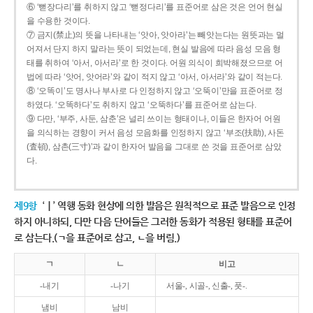
⑥ ‘뻗장다리’를 취하지 않고 ‘뻗정다리’를 표준어로 삼은 것은 언어 현실
을 수용한 것이다.
⑦ 금지(禁止)의 뜻을 나타내는 ‘앗아, 앗아라’는 빼앗는다는 원뜻과는 멀
어져서 단지 하지 말라는 뜻이 되었는데, 현실 발음에 따라 음성 모음 형
태를 취하여 ‘아서, 아서라’로 한 것이다. 어원 의식이 희박해졌으므로 어
법에 따라 ‘앗어, 앗어라’와 같이 적지 않고 ‘아서, 아서라’와 같이 적는다.
⑧ ‘오똑이’도 명사나 부사로 다 인정하지 않고 ‘오뚝이’만을 표준어로 정
하였다. ‘오똑하다’도 취하지 않고 ‘오뚝하다’를 표준어로 삼는다.
⑨ 다만, ‘부주, 사둔, 삼춘’은 널리 쓰이는 형태이나, 이들은 한자어 어원
을 의식하는 경향이 커서 음성 모음화를 인정하지 않고 ‘부조(扶助), 사돈
(査頓), 삼촌(三寸)’과 같이 한자어 발음을 그대로 쓴 것을 표준어로 삼았
다.
제9항
‘ㅣ’ 역행 동화 현상에 의한 발음은 원칙적으로 표준 발음으로 인정
하지 아니하되, 다만 다음 단어들은 그러한 동화가 적용된 형태를 표준어
로 삼는다.(ㄱ을 표준어로 삼고, ㄴ을 버림.)
ㄱ
ㄴ
비고
-내기
-나기
서울-, 시골-, 신출-, 풋-.
냄비
남비