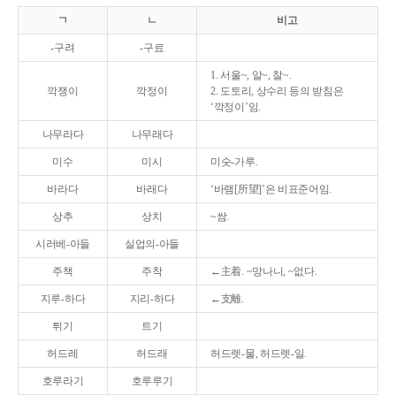
ㄱ
ㄴ
비고
-구려
-구료
1. 서울~, 알~, 찰~.
깍쟁이
깍정이
2. 도토리, 상수리 등의 받침은
‘깍정이’임.
나무라다
나무래다
미수
미시
미숫-가루.
바라다
바래다
‘바램[所望]’은 비표준어임.
상추
상치
~쌈.
시러베-아들
실업의-아들
주책
주착
←主着. ~망나니, ~없다.
지루-하다
지리-하다
←支離.
튀기
트기
허드레
허드래
허드렛-물, 허드렛-일.
호루라기
호루루기