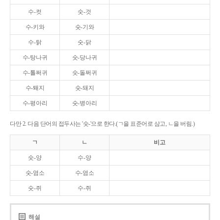
수-컷
숫-것
수-키와
숫-기와
수-탉
숫-닭
수-탕나귀
숫-당나귀
수-톨쩌귀
숫-돌쩌귀
수-퇘지
숫-돼지
수-평아리
숫-병아리
다만 2. 다음 단어의 접두사는 '숫-'으로 한다.(ㄱ을 표준어로 삼고, ㄴ을 버림.)
ㄱ
ㄴ
비고
숫-양
수-양
숫-염소
수-염소
숫-쥐
수-쥐
해설