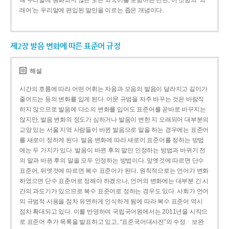
해 우리말에 동화되지 않은 모든 외국어를 포함하는 반면, 이 조항의 ‘외
래어’는 우리말에 편입된 말만을 이르는 좁은 개념이다.
제2장 발음 변화에 따른 표준어 규정
해설
시간의 흐름에 따라 어떤 어휘는 자음과 모음의 발음이 달라지고 길이가
줄어드는 등의 변화를 입게 된다. 어문 규범을 자주 바꾸는 것은 바람직
하지 않으므로 발음에 다소의 변화를 입어도 표준어를 곧바로 바꾸지는
않지만, 발음 변화의 정도가 심하거나 발음이 변한 지 오래되어 대부분의
교양 있는 서울 지역 사람들이 바뀐 발음으로 말을 하는 경우에는 표준어
를 새로이 정하게 된다. 발음 변화에 따라 새로이 표준어를 정하는 방법
에는 두 가지가 있다. 발음이 바뀐 후의 말만 인정하는 방법과 바뀌기 전
의 말과 바뀐 후의 말을 모두 인정하는 방법이다. 앞엣것에 따르면 단수
표준어, 뒤엣것에 따르면 복수 표준어가 된다. 원칙적으로는 언어가 변화
하였으면 단수 표준어로 정해야 하겠으나, 언어의 변화에는 대부분 긴 시
간의 과도기가 있으므로 복수 표준어로 정하는 경우도 있다. 사회가 언어
의 규범적 사용을 점차 유연하게 인식하게 됨에 따라 복수 표준어 역시
점차 확대되고 있다. 이를 반영하여 국립국어원에서는 2011년을 시작으
로 표준어 추가 목록을 발표하고 있고, “표준국어대사전”의 수정ㆍ보완