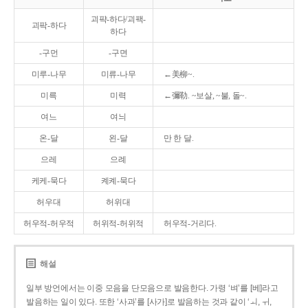
괴퍅-하다/괴팩-
괴팍-하다
하다
-구먼
-구면
미루-나무
미류-나무
←美柳~.
미륵
미력
←彌勒. ~보살, ~불, 돌~.
여느
여늬
온-달
왼-달
만 한 달.
으레
으례
케케-묵다
켸켸-묵다
허우대
허위대
허우적-허우적
허위적-허위적
허우적-거리다.
해설
일부 방언에서는 이중 모음을 단모음으로 발음한다. 가령 ‘벼’를 [베]라고
발음하는 일이 있다. 또한 ‘사과’를 [사가]로 발음하는 것과 같이 ‘ㅚ, ㅟ,