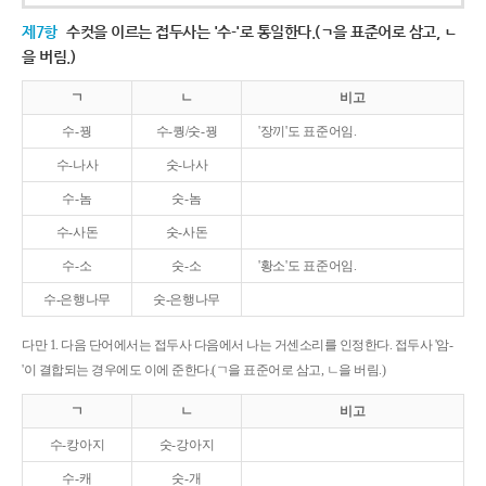
제7항
수컷을 이르는 접두사는 '수-'로 통일한다.(ㄱ을 표준어로 삼고, ㄴ
을 버림.)
ㄱ
ㄴ
비고
수-꿩
수-퀑/숫-꿩
'장끼'도 표준어임.
수-나사
숫-나사
수-놈
숫-놈
수-사돈
숫-사돈
수-소
숫-소
'황소'도 표준어임.
수-은행나무
숫-은행나무
다만 1. 다음 단어에서는 접두사 다음에서 나는 거센소리를 인정한다. 접두사 '암-
'이 결합되는 경우에도 이에 준한다.(ㄱ을 표준어로 삼고, ㄴ을 버림.)
ㄱ
ㄴ
비고
수-캉아지
숫-강아지
수-캐
숫-개