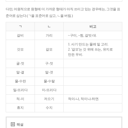
다만, 어원적으로 원형에 더 가까운 형태가 아직 쓰이고 있는 경우에는, 그것을 표
준어로 삼는다.(ㄱ을 표준어로 삼고, ㄴ을 버림.)
ㄱ
ㄴ
비고
갈비
가리
~구이, ~찜, 갈빗-대.
1. 사기 만드는 물레 밑 고리.
갓모
갈모
2. '갈모'는 갓 위에 쓰는, 유지로
만든 우비.
굴-젓
구-젓
말-곁
말-겻
물-수란
물-수랄
밀-뜨리다
미-뜨리다
적-이
저으기
적이-나, 적이나-하면.
휴지
수지
해설