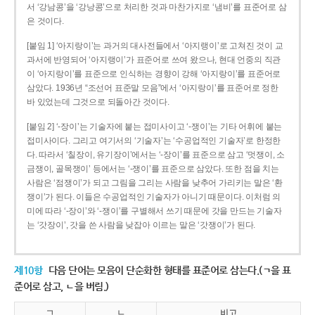
서 ‘강남콩’을 ‘강낭콩’으로 처리한 것과 마찬가지로 ‘냄비’를 표준어로 삼
은 것이다.
[붙임 1] ‘아지랑이’는 과거의 대사전들에서 ‘아지랭이’로 고쳐진 것이 교
과서에 반영되어 ‘아지랭이’가 표준어로 쓰여 왔으나, 현대 언중의 직관
이 ‘아지랑이’를 표준으로 인식하는 경향이 강해 ‘아지랑이’를 표준어로
삼았다. 1936년 “조선어 표준말 모음”에서 ‘아지랑이’를 표준어로 정한
바 있었는데 그것으로 되돌아간 것이다.
[붙임 2] ‘-장이’는 기술자에 붙는 접미사이고 ‘-쟁이’는 기타 어휘에 붙는
접미사이다. 그리고 여기서의 ‘기술자’는 ‘수공업적인 기술자’로 한정한
다. 따라서 ‘칠장이, 유기장이’에서는 ‘-장이’를 표준으로 삼고 ‘멋쟁이, 소
금쟁이, 골목쟁이’ 등에서는 ‘-쟁이’를 표준으로 삼았다. 또한 점을 치는
사람은 ‘점쟁이’가 되고 그림을 그리는 사람을 낮추어 가리키는 말은 ‘환
쟁이’가 된다. 이들은 수공업적인 기술자가 아니기 때문이다. 이처럼 의
미에 따라 ‘-장이’와 ‘-쟁이’를 구별해서 쓰기 때문에 갓을 만드는 기술자
는 ‘갓장이’, 갓을 쓴 사람을 낮잡아 이르는 말은 ‘갓쟁이’가 된다.
제10항
다음 단어는 모음이 단순화한 형태를 표준어로 삼는다.(ㄱ을 표
준어로 삼고, ㄴ을 버림.)
ㄱ
ㄴ
비고