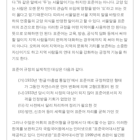
다.”와 같은 말에서 ‘두’는 서울말이기는 하지만 표준어는 아니다. 교양 있
는 사람은 오랜 문자 언어의 관습적 쓰임에 영향을 받아 ‘도’라고 쓰는 것
이 옳다고 믿기 때문이다. 따라서 서울말은 서울 지역의 말을 바탕으로
하되 언중들의 교양 의식을 반영한 말이라고 할 수 있다. 서울말을 표준
어의 조건으로 한다는 이러한 규정을 어떤 지역어를 사용하면 안 된다는
뜻으로 오해하면 안 된다. 표준어는 교육, 방송, 공식적 담화 등에서 써야
할 말이지 지역 사람들끼리 편하게 대화하는 경우에까지 꼭 써야 하는 말
이 아니다. 오히려 여러 지역어는 지역의 문화적 가치를 보존하는 소중한
자산이기도 하고 지역 사람들의 연대 의식을 강화하는 긍정적 기능을 하
기도 한다.
표준어 규정의 실제적인 대상은 다음과 같다.
(가) 1933년 ‘한글 마춤법 통일안’에서 표준어로 규정하였던 형태
가 그동안 자연스러운 언어 변화에 의해 고형(古形)이 된 것
(나) 1933년 당시 미처 사정의 대상이 되지 않아 표준어로서의 자
격을 인정받을 기회가 없었던 것
(다) 각 사전에서 달리 처리하여 정리가 필요한 것
(라) 방언, 신조어 등이 세력을 얻어 표준어 자리를 굳혀 가던 것
그러나 수많은 어휘의 표준어형을 규정에서 다 예시할 수는 없다. 이러한
한계를 보완하고자 국립국어원에서는 인터넷으로 “표준국어대사전”을
제공하고 있다. 인터넷판 “표준국어대사전”은 1999년에 초판이 발간된