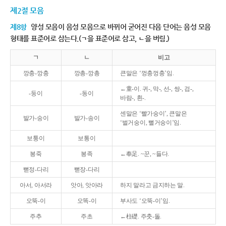
제2절 모음
제8항
양성 모음이 음성 모음으로 바뀌어 굳어진 다음 단어는 음성 모음
형태를 표준어로 삼는다.(ㄱ을 표준어로 삼고, ㄴ을 버림.)
ㄱ
ㄴ
비고
깡충-깡충
깡총-깡총
큰말은 ‘껑충껑충’임.
←童-이. 귀-, 막-, 선-, 쌍-, 검-,
-둥이
-동이
바람-, 흰-.
센말은 ‘빨가숭이’, 큰말은
발가-숭이
발가-송이
‘벌거숭이, 뻘거숭이’임.
보퉁이
보통이
봉죽
봉족
←奉足. ~꾼, ~들다.
뻗정-다리
뻗장-다리
아서, 아서라
앗아, 앗아라
하지 말라고 금지하는 말.
오뚝-이
오똑-이
부사도 ‘오뚝-이’임.
주추
주초
←柱礎. 주춧-돌.