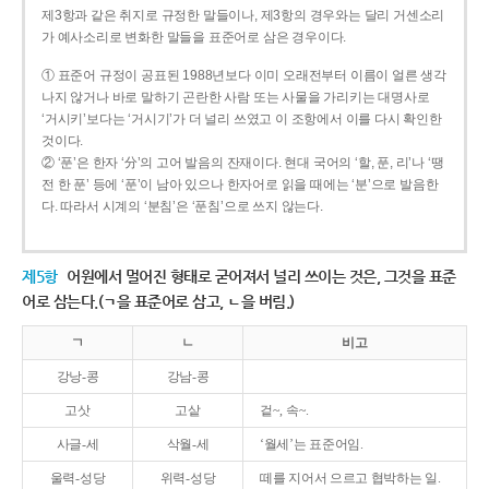
제3항과 같은 취지로 규정한 말들이나, 제3항의 경우와는 달리 거센소리
가 예사소리로 변화한 말들을 표준어로 삼은 경우이다.
① 표준어 규정이 공표된 1988년보다 이미 오래전부터 이름이 얼른 생각
나지 않거나 바로 말하기 곤란한 사람 또는 사물을 가리키는 대명사로
‘거시키’보다는 ‘거시기’가 더 널리 쓰였고 이 조항에서 이를 다시 확인한
것이다.
② ‘푼’은 한자 ‘分’의 고어 발음의 잔재이다. 현대 국어의 ‘할, 푼, 리’나 ‘땡
전 한 푼’ 등에 ‘푼’이 남아 있으나 한자어로 읽을 때에는 ‘분’으로 발음한
다. 따라서 시계의 ‘분침’은 ‘푼침’으로 쓰지 않는다.
제5항
어원에서 멀어진 형태로 굳어져서 널리 쓰이는 것은, 그것을 표준
어로 삼는다.(ㄱ을 표준어로 삼고, ㄴ을 버림.)
ㄱ
ㄴ
비고
강낭-콩
강남-콩
고삿
고샅
겉~, 속~.
사글-세
삭월-세
‘월세’는 표준어임.
울력-성당
위력-성당
떼를 지어서 으르고 협박하는 일.