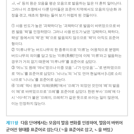
ㅘ, ㅝ’ 등의 원순 모음을 평순 모음으로 발음하는 일은 더 흔히 일어난다.
그러나 이 조항에서 다룬 단어들은 표준어 지역에서도 모음의 단순화 과
정을 겪고, 애초의 형태는 들어 보기 어렵게 된 것들이다.
① 사용 빈도가 높은 ‘괴퍅하다’는 ‘괴팍하다’로 발음이 바뀌었으므로 바
뀐 발음 ‘팍’을 인정하였다. 그러나 사용 빈도가 낮은 ‘강퍅하다, 퍅하다,
퍅성’ 등에서의 ‘퍅’은 ‘팍’으로 발음되지 않으므로 ‘퍅’이 아직도 표준어
형이다.
② ‘미류나무’는 버드나무의 한 종류이므로 ‘미류’는 어원적으로 분명히
버드나무의 의미를 담고 있는 ‘미류(美柳)’인데 이제 ‘미류’라고 발음하는
경우가 거의 없기 때문에 ‘미루나무’를 표준어로 삼았다.
③ ‘여느’도 원래 ‘여늬’였으나 이중 모음 ‘ㅢ’가 단모음 ‘ㅡ’로 변하였으므
로 ‘여느’를 표준어로 삼았다. ‘늬나노’의 ‘늬’도 언어 현실에서 [니]로 소리
나므로 ‘니나노’를 표준어로 삼는다.
④ ‘으례’ 역시 원래 ‘의례(依例)’에서 ‘으례’가 되었던 것인데 ‘례’의 발음
이 ‘레’로 바뀌었으므로 ‘으레’를 표준어로 삼았다. 한편 부사 ‘으레’에 다
시 ‘-이/-히’가 붙은 ‘으레이, 으레히’가 같은 뜻으로 쓰이는 일이 많은데,
이는 인정하지 않는다.
제11항
다음 단어에서는 모음의 발음 변화를 인정하여, 발음이 바뀌어
굳어진 형태를 표준어로 삼는다.(ㄱ을 표준어로 삼고, ㄴ을 버림.)