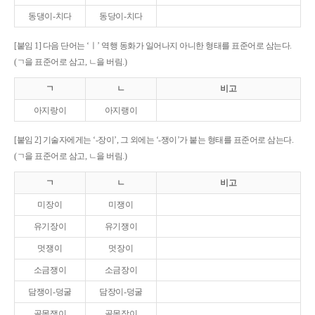
동댕이-치다
동당이-치다
[붙임 1] 다음 단어는 ‘ㅣ’ 역행 동화가 일어나지 아니한 형태를 표준어로 삼는다.
(ㄱ을 표준어로 삼고, ㄴ을 버림.)
ㄱ
ㄴ
비고
아지랑이
아지랭이
[붙임 2] 기술자에게는 ‘-장이’, 그 외에는 ‘-쟁이’가 붙는 형태를 표준어로 삼는다.
(ㄱ을 표준어로 삼고, ㄴ을 버림.)
ㄱ
ㄴ
비고
미장이
미쟁이
유기장이
유기쟁이
멋쟁이
멋장이
소금쟁이
소금장이
담쟁이-덩굴
담장이-덩굴
골목쟁이
골목장이