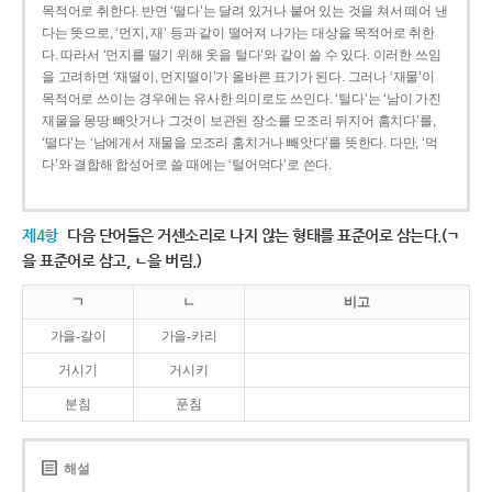
목적어로 취한다. 반면 ‘떨다’는 달려 있거나 붙어 있는 것을 쳐서 떼어 낸
다는 뜻으로, ‘먼지, 재’ 등과 같이 떨어져 나가는 대상을 목적어로 취한
다. 따라서 ‘먼지를 떨기 위해 옷을 털다’와 같이 쓸 수 있다. 이러한 쓰임
을 고려하면 ‘재떨이, 먼지떨이’가 올바른 표기가 된다. 그러나 ‘재물’이
목적어로 쓰이는 경우에는 유사한 의미로도 쓰인다. ‘털다’는 ‘남이 가진
재물을 몽땅 빼앗거나 그것이 보관된 장소를 모조리 뒤지어 훔치다’를,
‘떨다’는 ‘남에게서 재물을 모조리 훔치거나 빼앗다’를 뜻한다. 다만, ‘먹
다’와 결합해 합성어로 쓸 때에는 ‘털어먹다’로 쓴다.
제4항
다음 단어들은 거센소리로 나지 않는 형태를 표준어로 삼는다.(ㄱ
을 표준어로 삼고, ㄴ을 버림.)
ㄱ
ㄴ
비고
가을-갈이
가을-카리
거시기
거시키
분침
푼침
해설