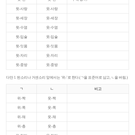
윗-사랑
웃-사랑
윗-세장
웃-세장
윗-수염
웃-수염
윗-입술
웃-입술
윗-잇몸
웃-잇몸
윗-자리
웃-자리
윗-중방
웃-중방
다만 1. 된소리나 거센소리 앞에서는 ‘위-’로 한다.(ㄱ을 표준어로 삼고, ㄴ을 버림.)
ㄱ
ㄴ
비고
위-짝
웃-짝
위-쪽
웃-쪽
위-채
웃-채
위-층
웃-층