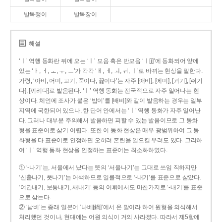
발목쟁이
발목장이
해설
‘ㅣ’ 역행 동화란 뒤에 오는 ‘ㅣ’ 모음 혹은 반모음 ‘ㅣ[j]’에 동화되어 앞에
있는 ‘ㅏ, ㅓ, ㅗ, ㅜ, ㅡ’가 각각 ‘ㅐ, ㅔ, ㅚ, ㅟ, ㅣ’로 바뀌는 현상을 말한다.
가령, ‘아비, 어미, 고기, 죽이다, 끓이다’는 자주 [애비], [에미], [괴기], [쥐기
다], [끼리다]로 발음된다. ‘ㅣ’ 역행 동화는 전국적으로 자주 일어나는 현
상이다. 체언에 조사가 붙은 ‘밥이’를 [배비]와 같이 발음하는 경우는 일부
지역에 국한되어 있으나, 한 단어 안에서는 ‘ㅣ’ 역행 동화가 자주 일어난
다. 그러나 대부분 주의해서 발음하면 피할 수 있는 발음이므로 그 동화
형을 표준어로 삼기 어렵다. 또한 이 동화 현상은 매우 광범위하여 그 동
화형을 다 표준어로 인정하면 오히려 혼란을 일으킬 우려도 있다. 그리하
여 ‘ㅣ’ 역행 동화 현상을 인정하는 표준어는 최소화하였다.
① ‘-나기’는, 서울에서 났다는 뜻의 ‘서울나기’는 그대로 쓰임 직하지만
‘신출나기, 풋나기’는 어색하므로 일률적으로 ‘-내기’를 표준으로 삼았다.
‘여간내기, 보통내기, 새내기’ 등의 어휘에서도 마찬가지로 ‘-내기’를 표준
으로 삼는다.
② ‘남비’는 종래 일본어 ‘나베[鍋]’에서 온 말이라 하여 원형을 의식해서
처리했던 것이나, 현대에는 어원 의식이 거의 사라졌다. 따라서 제5항에