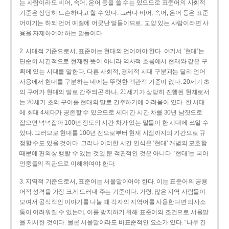
는 사람이라도 비어, 속어, 은어 등을 쓸 수는 있으므로 표준어의 사회적
기준은 상당히 느슨하다고 할 수 있다. 그러나 비어, 속어, 은어 등은 표준
어이기는 하되 언어 예절에 어긋난 말들이므로, 교양 있는 사람이라면 사
용을 자제하여야 하는 말들이다.
2. 시대적 기준으로서, 표준어는 현대의 언어여야 한다. 여기서 ‘현대’는
단순히 시간적으로 현재란 뜻이 아니라 역사적 흐름에서 현재와 같은 구
획에 있는 시대를 말한다. 다른 사회적, 경제적 시대 구분과는 달리 언어
사용에서 현대를 구분하는 데에는 뚜렷한 객관적 기준이 없다. 20세기 초
의 구어가 현대의 말로 간주되곤 하나, 21세기가 상당히 진행된 현재로서
는 20세기 초의 구어를 현대의 말로 간주하기에 어려움이 있다. 한 시대
에 최대 4세대가 공존할 수 있으므로 세대 간 시간 차를 30년 남짓으로
잡으면 넉넉잡아 100년 정도의 시간 차가 있는 말들이 한 시대에 쓰일 수
있다. 그러므로 현대를 100년 전으로부터 현재 시점까지의 기간으로 규
정할 수도 있을 것이다. 그러나 이러한 시간 인식은 ‘현대’ 개념의 모호함
때문에 편의상 행할 수 있는 것일 뿐 객관적인 것은 아니다. ‘현대’는 국어
언중들의 직관으로 이해하여야 한다.
3. 지역적 기준으로서, 표준어는 서울말이어야 한다. 이는 표준어의 공용
어적 성격을 가장 크게 드러내 주는 기준이다. 가령, 많은 지역 사람들이
모여서 공식적인 이야기를 나눌 때 각자의 지역어를 사용한다면 의사소
통이 어려워질 수 있는데, 이를 방지하기 위해 표준어의 조건으로 서울말
을 제시한 것이다. 물론 서울말이라도 비표준적인 요소가 있다. “나두 간