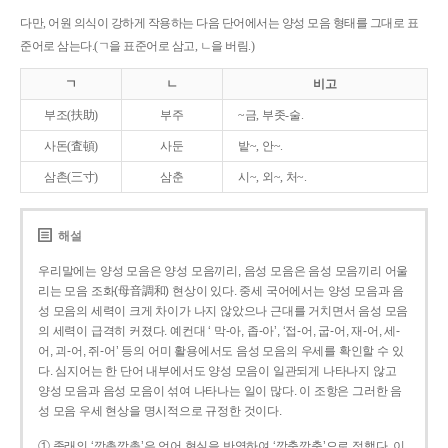
다만, 어원 의식이 강하게 작용하는 다음 단어에서는 양성 모음 형태를 그대로 표
준어로 삼는다.(ㄱ을 표준어로 삼고, ㄴ을 버림.)
ㄱ
ㄴ
비고
부조(扶助)
부주
~금, 부좃-술.
사돈(査頓)
사둔
밭~, 안~.
삼촌(三寸)
삼춘
시~, 외~, 처~.
해설
우리말에는 양성 모음은 양성 모음끼리, 음성 모음은 음성 모음끼리 어울
리는 모음 조화(母音調和) 현상이 있다. 중세 국어에서는 양성 모음과 음
성 모음의 세력이 크게 차이가 나지 않았으나 근대를 거치면서 음성 모음
의 세력이 급격히 커졌다. 예컨대 ‘ 막-아, 좁-아’, ‘접-어, 굽-어, 재-어, 세-
어, 괴-어, 쥐-어’ 등의 어미 활용에서도 음성 모음의 우세를 확인할 수 있
다. 심지어는 한 단어 내부에서도 양성 모음이 일관되게 나타나지 않고
양성 모음과 음성 모음이 섞여 나타나는 일이 많다. 이 조항은 그러한 음
성 모음 우세 현상을 명시적으로 규정한 것이다.
① 종래의 ‘깡총깡총’은 언어 현실을 반영하여 ‘깡충깡충’으로 정했다. 이