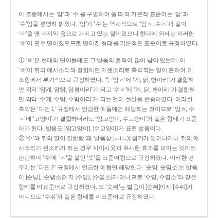
이 조항에서는 ‘암’과 ‘수’를 구별하여 쓸 때의 기본적 표준어는 ‘암’과
‘수’임을 분명히 밝혔다. ‘암’과 ‘수’는 역사적으로 ‘암ㅎ, 수ㅎ’과 같이
‘ㅎ’을 맨 마지막 음으로 가지고 있는 말이었으나 현대에 와서는 이러한
‘ㅎ’이 모두 떨어졌으므로 떨어진 형태를 기본적인 표준어로 규정하였다.
① ‘ㅎ’은 현대의 단어들에도 그 발음의 흔적이 많이 남아 있는데, 이
‘ㅎ’이 뒤의 예사소리와 결합하면 거센소리로 축약되는 일이 흔하여 이
조항에서 부가적으로 규정하였다. 즉 ‘암ㅎ’에 ‘개, 닭, 병아리’가 결합하
면 각각 ‘암캐, 암탉, 암평아리’가 되고 ‘수ㅎ’에 ‘개, 닭, 병아리’가 결합하
면 각각 ‘수캐, 수탉, 수평아리’가 되는 언어 현실을 존중하였다. 이러한
축약은 ‘다만 1’ 규정에서 언급한 예들에만 해당되는 것이므로 ‘암ㅎ, 수
ㅎ’에 ‘고양이’가 결합하더라도 ‘암고양이, 수고양이’와 같은 형태가 표준
어가 된다. 발음도 [암고양이], [수고양이]가 표준 발음이다.
② ‘수’와 뒤의 말이 결합할 때, 발음상 [ㄴ(ㄴ)] 첨가가 일어나거나 뒤의 예
사소리가 된소리가 되는 경우 사이시옷과 유사한 효과를 보이는 것이라
판단하여 ‘수’에 ‘ㅅ’을 붙인 ‘숫’을 표준어형으로 규정하였다. 이러한 경
우에는 ‘다만 2’ 규정에서 언급한 예들만 해당한다. ‘숫양, 숫염소’는 발음
이 [순냥], [순념소]이지 [수양], [수염소]가 아니므로 ‘수양, 수염소’와 같은
형태를 비표준어로 규정하였다. 또 ‘숫쥐’는 발음이 [숟쮜]이지 [수쥐]가
아니므로 ‘수쥐’와 같은 형태를 비표준어로 규정하였다.