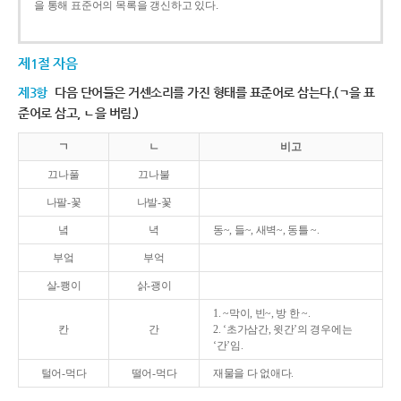
을 통해 표준어의 목록을 갱신하고 있다.
제1절 자음
제3항
다음 단어들은 거센소리를 가진 형태를 표준어로 삼는다.(ㄱ을 표
준어로 삼고, ㄴ을 버림.)
ㄱ
ㄴ
비고
끄나풀
끄나불
나팔-꽃
나발-꽃
녘
녁
동~, 들~, 새벽~, 동틀 ~.
부엌
부억
살-쾡이
삵-괭이
1. ~막이, 빈~, 방 한 ~.
칸
간
2. ‘초가삼간, 윗간’의 경우에는
‘간’임.
털어-먹다
떨어-먹다
재물을 다 없애다.