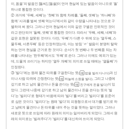
이, 돐을’의 발음인 [돌씨], [돌쓸]이 언어 현실에 있는 발음이 아니므로 ‘돌’
하나로 통합한 것이다.
② 과거에 ‘두째, 세째’는 ‘첫째’와 함께 차례를, ‘둘째, 셋째’는 ‘하나째’와
함께 ‘사과를 벌써 셋째 먹는다’에서와 같이 수량을 나타내는 것으로 구
별하여 써 왔다. 그러나 언어 현실에서 이와 같은 구별은 인위적인 것이
라고 판단되어 ‘둘째, 셋째’로 통합한 것이다. 따라서 ‘두째, 세째, 네째’와
같은 표현은 잘못된 것이다. 다만, ‘두째’가 다른 수 뒤에 오는 ‘열두째, 스
물두째, 서른두째’ 등은 인정하였는데, 이는 받침 ‘ㄹ’ 발음이 분명히 탈락
하는 언어 현실을 근거로 한 것이다. 순서가 첫 번째나 두 번째쯤 되는 차
례를 나타내는 ‘한두째’에서도 ‘두째’로 쓴다. 그러나 이에도 예외가 있는
데, 드물게 쓰이기는 하지만 ‘열두 개째’의 의미로 쓰일 때에는 ‘열둘째’가
인정된다.
③ ‘빌다’에는 원래 물건 따위를 구걸한다는 뜻
과 신
(
밥을 빌러 다니다)
예
이나 사람 따위에 간청한다는 뜻
, 그리고 나중에
(
하늘에 소원을 빌다)
예
갚기로 하고 남의 물건이나 돈을 쓴다는 뜻
이 있
(
친구에게 돈을 빌다)
예
었다. 그런데 나중에 갚기로 하고 남의 물건이나 돈을 쓴다는 뜻의 ‘빌
다’는 ‘빌리다’로 형태가 바뀜에 따라 ‘빌다’를 버리고 ‘빌리다’를 표준어
로 삼은 것이다. ‘빌리다’는 원래 ‘빌다’의 피동형으로서 대가를 받기로 하
고 남에게 물건이나 돈 따위를 내어 주는 것을 뜻하는 말이었다. 그러나
새로운 뜻으로 쓰임에 따라 원래의 의미는 잃어버리게 되었다. 그래서 원
래의 의미로는 ‘빌려주다’가 ‘빌리다’를 대신하여 쓰이게 되었다.