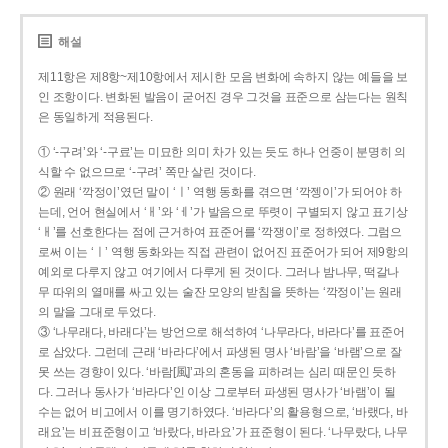
해설
제11항은 제8항~제10항에서 제시한 모음 변화에 속하지 않는 예들을 보
인 조항이다. 변화된 발음이 굳어진 경우 그것을 표준으로 삼는다는 원칙
은 동일하게 적용된다.
① ‘-구려’와 ‘-구료’는 미묘한 의미 차가 있는 듯도 하나 언중이 분명히 의
식할 수 없으므로 ‘-구려’ 쪽만 살린 것이다.
② 원래 ‘깍정이’였던 말이 ‘ㅣ’ 역행 동화를 겪으면 ‘깍젱이’가 되어야 하
는데, 언어 현실에서 ‘ㅐ’와 ‘ㅔ’가 발음으로 뚜렷이 구별되지 않고 표기상
‘ㅐ’를 선호한다는 점에 근거하여 표준어를 ‘깍쟁이’로 정하였다. 그럼으
로써 이는 ‘ㅣ’ 역행 동화와는 직접 관련이 없어진 표준어가 되어 제9항의
예외로 다루지 않고 여기에서 다루게 된 것이다. 그러나 밤나무, 떡갈나
무 따위의 열매를 싸고 있는 술잔 모양의 받침을 뜻하는 ‘깍정이’는 원래
의 말을 그대로 두었다.
③ ‘나무래다, 바래다’는 방언으로 해석하여 ‘나무라다, 바라다’를 표준어
로 삼았다. 그런데 근래 ‘바라다’에서 파생된 명사 ‘바람’을 ‘바램’으로 잘
못 쓰는 경향이 있다. ‘바람[風]’과의 혼동을 피하려는 심리 때문인 듯하
다. 그러나 동사가 ‘바라다’인 이상 그로부터 파생된 명사가 ‘바램’이 될
수는 없어 비고에서 이를 명기하였다. ‘바라다’의 활용형으로, ‘바랬다, 바
래요’는 비표준형이고 ‘바랐다, 바라요’가 표준형이 된다. ‘나무랐다, 나무