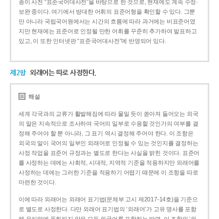
종이 사전 “표준국어대사전”을 바탕으로 한 것으로, 현재에도 계속 수정·
보완 중이다. 여기에서 방대한 어휘의 표준어형을 확인할 수 있다. 그뿐
만 아니라 국립국어원에서는 시간의 흐름에 따라 과거에는 비표준어였
지만 현재에는 표준어로 인정될 만한 어휘를 꾸준히 추가하여 발표하고
있고, 이 또한 인터넷판 “표준국어대사전”에 반영되어 있다.
제2항
외래어는 따로 사정한다.
해설
세계 각국과의 교류가 활발해짐에 따라 물밀 듯이 쏟아져 들어오는 외국
의 말은 지속적으로 조사하여 국어의 일부로 수용할 것인가의 여부를 결
정해 주어야 할 뿐 아니라, 그 표기 역시 결정해 주어야 한다. 이 조항은
외국의 말이 국어의 일부인 외래어로 인정될 수 있는 것인지를 결정하는
사정 작업을 표준어 규정과는 별도로 한다는 사실을 밝힌 것이다. 표준어
를 사정하는 데에는 사회적, 시대적, 지역적 기준을 적용하지만 외래어를
사정하는 데에는 그러한 기준을 적용하기 어렵기 때문에 이 조항을 따로
마련한 것이다.
이에 따라 외래어는 외래어 표기법(문체부 고시 제2017-14호)을 기준으
로 별도로 사정한다. 다만 외래어 표기법의 ‘외래어’가 고유 명사를 포함