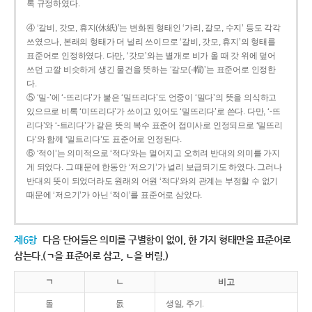
록 규정하였다.
④ ‘갈비, 갓모, 휴지(休紙)’는 변화된 형태인 ‘가리, 갈모, 수지’ 등도 각각
쓰였으나, 본래의 형태가 더 널리 쓰이므로 ‘갈비, 갓모, 휴지’의 형태를
표준어로 인정하였다. 다만, ‘갓모’와는 별개로 비가 올 때 갓 위에 덮어
쓰던 고깔 비슷하게 생긴 물건을 뜻하는 ‘갈모(-帽)’는 표준어로 인정한
다.
⑤ ‘밀-’에 ‘-뜨리다’가 붙은 ‘밀뜨리다’도 언중이 ‘밀다’의 뜻을 의식하고
있으므로 비록 ‘미뜨리다’가 쓰이고 있어도 ‘밀뜨리다’로 쓴다. 다만, ‘-뜨
리다’와 ‘-트리다’가 같은 뜻의 복수 표준어 접미사로 인정되므로 ‘밀뜨리
다’와 함께 ‘밀트리다’도 표준어로 인정된다.
⑥ ‘적이’는 의미적으로 ‘적다’와는 멀어지고 오히려 반대의 의미를 가지
게 되었다. 그 때문에 한동안 ‘저으기’가 널리 보급되기도 하였다. 그러나
반대의 뜻이 되었더라도 원래의 어원 ‘적다’와의 관계는 부정할 수 없기
때문에 ‘저으기’가 아닌 ‘적이’를 표준어로 삼았다.
제6항
다음 단어들은 의미를 구별함이 없이, 한 가지 형태만을 표준어로
삼는다.(ㄱ을 표준어로 삼고, ㄴ을 버림.)
ㄱ
ㄴ
비고
돌
돐
생일, 주기.