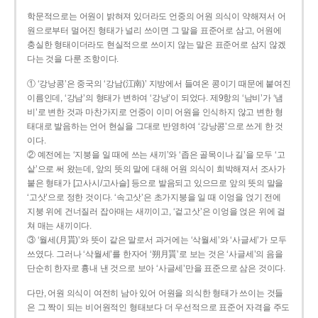
학문적으로는 어원이 밝혀져 있더라도 언중의 어원 의식이 약해져서 어
원으로부터 멀어진 형태가 널리 쓰이면 그 말을 표준어로 삼고, 어원에
충실한 형태이더라도 현실적으로 쓰이지 않는 말은 표준어로 삼지 않겠
다는 것을 다룬 조항이다.
① ‘강낭콩’은 중국의 ‘강남(江南)’ 지방에서 들여온 콩이기 때문에 붙여진
이름인데, ‘강남’의 형태가 변하여 ‘강낭’이 되었다. 제9항의 ‘남비’가 ‘냄
비’로 변한 것과 마찬가지로 언중이 이미 어원을 인식하지 않고 변한 형
태대로 발음하는 언어 현실을 그대로 반영하여 ‘강낭콩’으로 쓰게 한 것
이다.
② 예전에는 ‘지붕을 일 때에 쓰는 새끼’와 ‘좁은 골목이나 길’을 모두 ‘고
샅’으로 써 왔는데, 앞의 뜻의 말에 대해 어원 의식이 희박해져서 조사가
붙은 형태가 [고사시/고사슬] 등으로 발음되고 있으므로 앞의 뜻의 말을
‘고삿’으로 정한 것이다. ‘속고삿’은 초가지붕을 일 때 이엉을 얹기 전에
지붕 위에 건너질러 잡아매는 새끼이고, ‘겉고삿’은 이엉을 얹은 위에 걸
쳐 매는 새끼이다.
③ ‘월세(月貰)’와 뜻이 같은 말로서 과거에는 ‘삭월세’와 ‘사글세’가 모두
쓰였다. 그러나 ‘삭월세’를 한자어 ‘朔月貰’로 보는 것은 ‘사글세’의 음을
단순히 한자로 흉내 낸 것으로 보아 ‘사글세’만을 표준으로 삼은 것이다.
다만, 어원 의식이 여전히 남아 있어 어원을 의식한 형태가 쓰이는 것들
은 그 짝이 되는 비어원적인 형태보다 더 우선적으로 표준어 자격을 주도