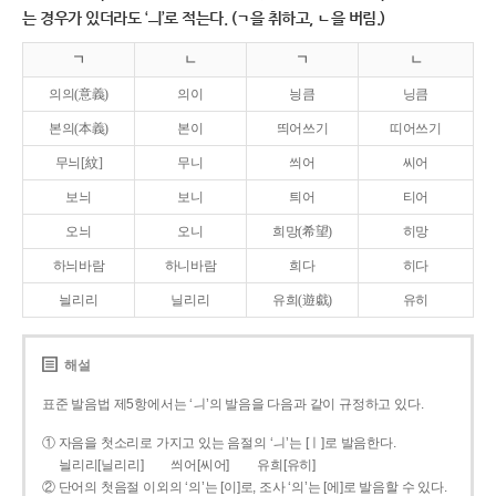
는 경우가 있더라도 ‘ㅢ’로 적는다. (ㄱ을 취하고, ㄴ을 버림.)
ㄱ
ㄴ
ㄱ
ㄴ
의의(意義)
의이
닁큼
닝큼
본의(本義)
본이
띄어쓰기
띠어쓰기
무늬[紋]
무니
씌어
씨어
보늬
보니
틔어
티어
오늬
오니
희망(希望)
히망
하늬바람
하니바람
희다
히다
늴리리
닐리리
유희(遊戱)
유히
해설
표준 발음법 제5항에서는 ‘ㅢ’의 발음을 다음과 같이 규정하고 있다.
① 자음을 첫소리로 가지고 있는 음절의 ‘ㅢ’는 [ㅣ]로 발음한다.
늴리리[닐리리]
씌어[씨어]
유희[유히]
② 단어의 첫음절 이외의 ‘의’는 [이]로, 조사 ‘의’는 [에]로 발음할 수 있다.